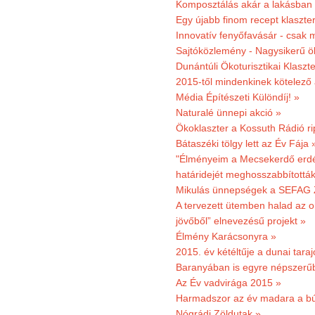
Komposztálás akár a lakásban 
Egy újabb finom recept klaszter
Innovatív fenyőfavásár - csak 
Sajtóközlemény - Nagysikerű öko
Dunántúli Ökoturisztikai Klaszte
2015-től mindenkinek kötelező 
Média Építészeti Különdíj! »
Naturalé ünnepi akció »
Ökoklaszter a Kossuth Rádió r
Bátaszéki tölgy lett az Év Fája 
"Élményeim a Mecsekerdő erdés
határidejét meghosszabbították
Mikulás ünnepségek a SEFAG Z
A tervezett ütemben halad az o
jövőből” elnevezésű projekt »
Élmény Karácsonyra »
2015. év kétéltűje a dunai tara
Baranyában is egyre népszerű
Az Év vadvirága 2015 »
Harmadszor az év madara a b
Nógrádi Zöldutak »