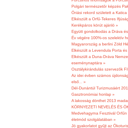
Porcsinos finomságok a Porcsi
Polgári természetőr képzés Pa
Óriási rekord született a Katic
Elkészült a Orfű-Tekeres Ifjúsá
Kerékpáros körút ajánló »
Együtt gondolkodás a Dráva és 
Év végére 100%-os szelektív h
Magyarország a berlini Zöld Hé
Elkészült a Levendula Porta és 
Elkészült a Duna-Dráva Nemzet
eseménynaptára »
Osztálykirándulás szervezők F
Az idei évben számos újdonság 
első... »
Dél-Dunántúl Turizmusáért 2011
Gasztronómiai honlap »
A lakosság dönthet 2013 madar
KÖRNYEZETI NEVELÉS ÉS ÖK
Medvehagyma Fesztivál Orfűn 
életmód szolgálatában »
Jó gyakorlatot gyűjt az Ökoturis