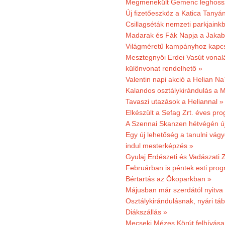
Megmenekült Gemenc leghoss
Új fizetőeszköz a Katica Tanyá
Csillagséták nemzeti parkjain
Madarak és Fák Napja a Jaka
Világméretű kampányhoz kapcs
Mesztegnyői Erdei Vasút vonal
különvonat rendelhető »
Valentin napi akció a Helian Na
Kalandos osztálykirándulás a 
Tavaszi utazások a Heliannal »
Elkészült a Sefag Zrt. éves pr
A Szennai Skanzen hétvégén újr
Egy új lehetőség a tanulni vá
indul mesterképzés »
Gyulaj Erdészeti és Vadászati 
Februárban is péntek esti prog
Bértartás az Ökoparkban »
Májusban már szerdától nyitva
Osztálykirándulásnak, nyári táb
Diákszállás »
Mecseki Mézes Körút felhívás