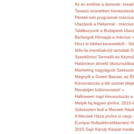
Az év emlőse a denevér: kreat
Tavaszi szünetben kisvasutazá
Péntek esti programok márciusb
Utazások a Heliannal - márciusi
Találkozzunk a Budapesti Utazás
Barlangok Hónapja a március 
Hozz ki többet kevesebből - Vi
Idős-fa-mentőakciót tartottak 
Szentlőrinci Termelői és Kézm
Határokon átívelő ökoturisztika
Marketing nagyágyúk Szekszárd
Megnyilt a Green Bazaar, az É
Kisvonatozás a téli szünet idej
Rendeljen különvonatot! »
Halloween napi kisvasutazás a
Melyik faj legyen jövőre, 2015
Szilveszteri buli a Mecsek Ház
A Mecsek Háza jövőre is várja 
Európai Hulladékcsökkentési H
2015 Sajó Károly Kárpát-mede