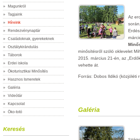
»
Magunkról
»
Tagjaink
Az erd
»
Híreink
során
Erdész
»
Rendezvénynaptár
márciu
»
Családoknak, gyerekeknek
Minős
»
Osztálykirándulás
minősítésről szóló oklevelet Mih
»
Táborok
2015. március 21-én, az „Erdő
»
Erdei iskola
vehette át.
»
Ökoturisztikai Minősítés
Forrás: Dobos Ildikó (közjóléti
»
Hasznos Ismeretek
»
Galéria
»
Videótár
»
Kapcsolat
Galéria
»
Öko-totó
Keresés
Sziágyi