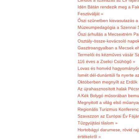
Elindult a szavazás az Év fájár
Idén Bátán rendezik meg a Fa
Fesztiválját »
Őszi szünetben kisvasutazás a
Múzeumpedagógia a Szennai 
Őszi árhullás a Mecsextrém Pa
Osztály-össze-kovácsoló napok
Gasztroangyalban a Mecsek eh
Termelői és kézműves vásár Sz
116 éves a Zselici Csühögő »
Lovas és honvéd hagyományőr
Ismét dél-dunántúli fa nyerte a
Októberben megnyílt az Erdők
Az újrahasznosított halak Pécs
A Kék Bolygó műsorában bemut
Megnyitott a világ első műanya
Regionális Turizmus Konferenc
Szavazzon az Európai Év Fájár
Tűzgyújtási tilalom »
Hortobágyi darumese, rövid raj
értékekről »