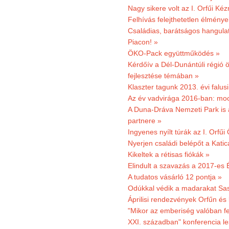
Nagy sikere volt az I. Orfűi K
Felhívás felejthetetlen élmény
Családias, barátságos hangulat
Piacon! »
ÖKO-Pack együttműködés »
Kérdőív a Dél-Dunántúli régió ö
fejlesztése témában »
Klaszter tagunk 2013. évi falusi
Az év vadvirága 2016-ban: mocs
A Duna-Dráva Nemzeti Park is a
partnere »
Ingyenes nyílt túrák az I. Orfűi
Nyerjen családi belépőt a Kat
Kikeltek a rétisas fiókák »
Elindult a szavazás a 2017-es 
A tudatos vásárló 12 pontja »
Odúkkal védik a madarakat Sa
Áprilisi rendezvények Orfűn és
"Mikor az emberiség valóban fe
XXI. században" konferencia les