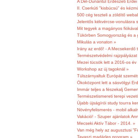
A Dél-Dunántúl Erdészeti Erdei
II. Cserkúti "kisbúcsú" és kéz
500 cég teszteli a zöldítő weba
Jelentős kékvércse-vonulásra 
Mit tegyek a magányos fiókáva
Tükörben Somogyország és a 
Mikulás a vonaton »
Irány az erdő! - A Mecsekerdő t
Természetvédelmi rajzpályázat 
Mezei tücsök lett a 2016-os év
Workshop az új tagoknál »
Túlszárnyaltuk Európát szemé
Ökoközpont lett a sásvölgyi Er
Immár teljes a fészekalj Geme
Természetismereti terepi vezet
Újabb újságírói study tourra ker
Növényfelismerés - mobil alka
Vakáció! - Szuper ajánlatok An
Mecseki Aktív Tábor - 2014. »
Van még hely az augusztusi "F
Tavaszi madárles program »