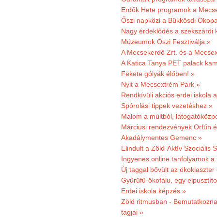
Erdők Hete programok a Mecs
Őszi napközi a Bükkösdi Ökop
Nagy érdeklődés a szekszárdi 
Múzeumok Őszi Fesztiválja »
A Mecsekerdő Zrt. és a Mecsex
A Katica Tanya PET palack kamp
Fekete gólyák élőben! »
Nyit a Mecsextrém Park »
Rendkívüli akciós erdei iskola a
Spórolási tippek vezetéshez »
Malom a múltból, látogatóközpo
Márciusi rendezvények Orfűn 
Akadálymentes Gemenc »
Elindult a Zöld-Aktív Szociális 
Ingyenes online tanfolyamok a
Új taggal bővült az ökoklaszter
Gyűrűfű-ökofalu, egy elpusztít
Erdei iskola képzés »
Zöld ritmusban - Bemutatkoznak
tagjai »