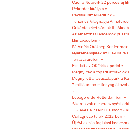
Ozone Network 22 perces új fil
Rekorder királyka »
Pakssal ismerkedtünk »
Turizmus Világnapja Annafürdő
Önkénteseket várnak III. Akad
Az amazonasi esőerdők pusztu
klímavédelem »
IV. Vidéki Örökség Konferencia
Nyereményjáték az Ős-Dráva L
Tavaszváróban »
Elindult az ÖKOklikk portál »
Megnyíltak a tóparti attrakciók
Megnyílott a Csúszdapark a Ka
7 millió tonna műanyagtól sza
»
Lebegő erdő Rotterdamban »
Sikeres volt a cseresznyési odú
112 éves a Zselici Csühögő - K
Csillagnéző túrák 2012-ben »
Új évi akciós foglalási kedvez