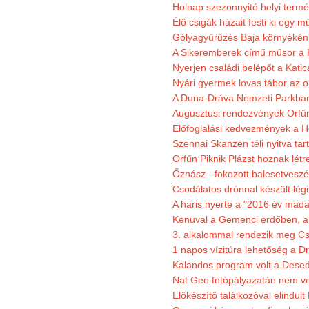
Holnap szezonnyitó helyi termé
Élő csigák házait festi ki egy 
Gólyagyűrűzés Baja környékén
A Sikeremberek című műsor a K
Nyerjen családi belépőt a Katic
Nyári gyermek lovas tábor az o
A Duna-Dráva Nemzeti Parkban f
Augusztusi rendezvények Orfű
Előfoglalási kedvezmények a He
Szennai Skanzen téli nyitva tar
Orfűn Piknik Plázst hoznak létr
Őznász - fokozott balesetveszé
Csodálatos drónnal készült légi
A haris nyerte a "2016 év mada
Kenuval a Gemenci erdőben, a
3. alkalommal rendezik meg Cse
1 napos vízitúra lehetőség a D
Kalandos program volt a Dese
Nat Geo fotópályazatán nem vo
Előkészítő találkozóval elindul