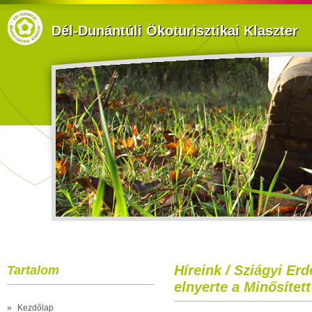
Dél-Dunántúli Ökoturisztikai Klaszter
Híreink / Sziágyi Erd
Tartalom
elnyerte a Minősített
»
Kezdőlap