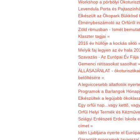
Workshop a pörbölyi Ökoturisz
Levendula Porta és Pajtaszínhá
Elkészült az Ökopark Bükkösd 
Élménybeszámoló az Orfűről ind
Zöld ritmusban - Ismét bemutat
Klaszter tagjai »
2016 év hüllője a kockás sikló 
Melyik faj legyen az év hala 2
Szavazás - Az Európai Év Fája
Gemenci rétisasokat sasolhat 
ÁLLÁSAJÁNLAT - ökoturisztikai
betöltésére »
A legviccesebb állatfotók nyert
Programok a Barlangok Hónapj
Elkészültek a legújabb ökoklas
Egy orfűi nap...vagy kettő, vag
Orfűi Helyi Termék és Kézműv
Sziágyi Erdészeti Erdei Iskola e
címet »
Idén Ljubljana nyerte el Európ
Garantált programok tavasszal