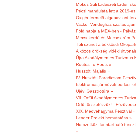
Mókus Suli Erdészeti Erdei Isko
Pécsi mandulafa lett a 2019-es
Oxigéntermelő algapavilont ter
Vackor Vendégház szállás aján
Föld napja a MEX-ben - Pályáz
Mecsekerdő és Mecsextrém Par
Téli szünet a bükkösdi Ökopar
A közös örökség vidéki útvonala
Újra Akadálymentes Turizmus 
Routes To Roots »
Husztóti Majális »
IV. Husztóti Paradicsom Fesztiv
Elektromos járművek bérlési l
Újévi Gasztrotúra »
VII. Orfűi Akadálymentes Turi
Orfűt összefőzzük! - Főzőverse
XIX. Medvehagyma Fesztivál »
Leader Projekt bemutatása »
Nemzetközi fenntartható turiszt
»