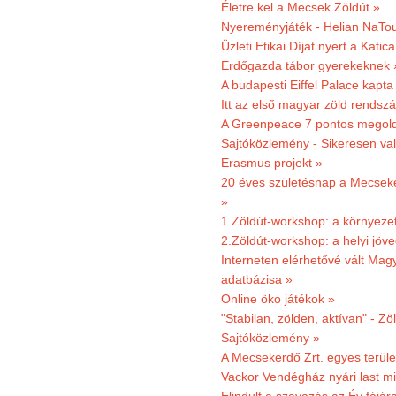
Életre kel a Mecsek Zöldút »
Nyereményjáték - Helian NaTou
Üzleti Etikai Díjat nyert a Katic
Erdőgazda tábor gyerekeknek 
A budapesti Eiffel Palace kapta
Itt az első magyar zöld rendsz
A Greenpeace 7 pontos megoldás
Sajtóközlemény - Sikeresen val
Erasmus projekt »
20 éves születésnap a Mecsekerd
»
1.Zöldút-workshop: a környezet
2.Zöldút-workshop: a helyi jöv
Interneten elérhetővé vált Mag
adatbázisa »
Online öko játékok »
"Stabilan, zölden, aktívan" - Zö
Sajtóközlemény »
A Mecsekerdő Zrt. egyes terület
Vackor Vendégház nyári last mi