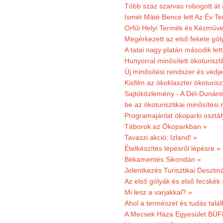
Több száz szarvas robogott át
Ismét Máté Bence lett Az Év T
Orfűi Helyi Termék és Kézműve
Megérkezett az első fekete gó
A tatai nagy platán második le
Hunyorral minősített ökoturiszti
Új minősítési rendszer és védje
Kisfilm az ökoklaszter ökoturisz
Sajtóközlemény - A Dél-Dunántúl
be az ökoturisztikai minősítési 
Programajánlat ökoparki osztál
Táborok az Ökoparkban »
Tavaszi akció: Izland! »
Ételkészítés lépésről lépésre »
Békamentés Sikondán »
Jelentkezés Turisztikai Deszt
Az első gólyák és első fecskék 
Mi lesz a varjakkal? »
Ahol a természet és tudás talál
A Mecsek Háza Egyesület BÜFÉS