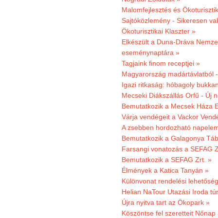
Malomfejlesztés és Ökoturiszti
Sajtóközlemény - Sikeresen való
Ökoturisztikai Klaszter »
Elkészült a Duna-Dráva Nemzet
eseménynaptára »
Tagjaink finom receptjei »
Magyarország madártávlatból 
Igazi ritkaság: hóbagoly bukkan
Mecseki Diákszállás Orfű - Új n
Bemutatkozik a Mecsek Háza E
Várja vendégeit a Vackor Vend
A zsebben hordozható napeleme
Bemutatkozik a Galagonya Táb
Farsangi vonatozás a SEFAG Zr
Bemutatkozik a SEFAG Zrt. »
Élmények a Katica Tanyán »
Különvonat rendelési lehetőség
Helian NaTour Utazási Iroda tú
Újra nyitva tart az Ökopark »
Köszöntse fel szeretteit Nőna