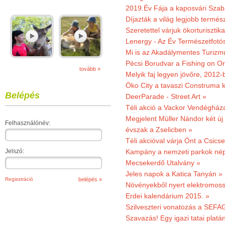
2019.Év Fája a kaposvári Szaba
Díjazták a világ legjobb termész
Szeretettel várjuk ökorturisztik
Lenergy - Az Év Természetfotó
Mi is az Akadálymentes Turizm
Pécsi Borudvar a Fishing on Or
tovább »
Melyik faj legyen jövőre, 2012
Öko City a tavaszi Construma ki
Belépés
DeerParade - Street Art »
Téli akció a Vackor Vendégház
Megjelent Müller Nándor két ú
Felhasználónév:
évszak a Zselicben »
Téli akcióval várja Önt a Csics
Jelszó:
Kampány a nemzeti parkok nép
Mecsekerdő Utalvány »
Jeles napok a Katica Tanyán »
Regisztráció
Növényekből nyert elektromoss
Erdei kalendárium 2015. »
Szilveszteri vonatozás a SEFAG
Szavazás! Egy igazi tatai platán