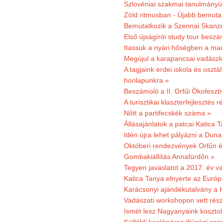
Szlovéniai szakmai tanulmányút
Zöld ritmusban - Újabb bemuta
Bemutatkozik a Szennai Skanzen
Első újságírói study tour besz
Itassuk a nyári hőségben a ma
Megújul a karapancsai vadászk
A tagjaink erdei iskola és osztál
honlapunkra »
Beszámoló a II. Orfűi Ökofeszti
A turisztikai klaszterfejlesztés
Nőtt a partifecskék száma »
Állásajánlatok a patcai Katica
Idén újra lehet pályázni a Dun
Októberi rendezvények Orfűn 
Gombakiállítás Annafürdőn »
Tegyen javaslatot a 2017. év v
Katica Tanya elnyerte az Európ
Karácsonyi ajándékutalvány a H
Vadászati workshopon vett rés
Ismét lesz Nagyanyáink kosztol