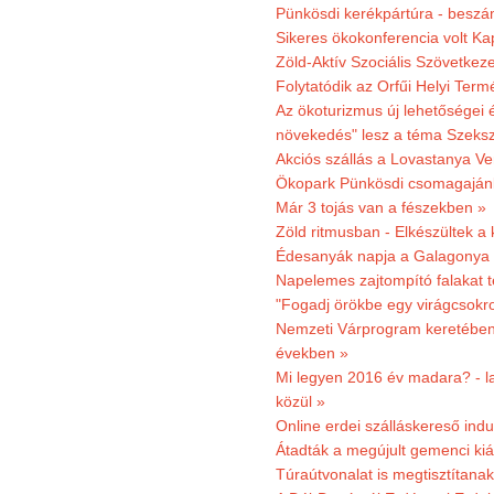
Pünkösdi kerékpártúra - beszá
Sikeres ökokonferencia volt K
Zöld-Aktív Szociális Szövetkez
Folytatódik az Orfűi Helyi Ter
Az ökoturizmus új lehetőségei
növekedés" lesz a téma Szeks
Akciós szállás a Lovastanya V
Ökopark Pünkösdi csomagajánl
Már 3 tojás van a fészekben »
Zöld ritmusban - Elkészültek a 
Édesanyák napja a Galagonya
Napelemes zajtompító falakat 
"Fogadj örökbe egy virágcsokro
Nemzeti Várprogram keretében 3
években »
Mi legyen 2016 év madara? - la
közül »
Online erdei szálláskereső indu
Átadták a megújult gemenci kiál
Túraútvonalat is megtisztítana