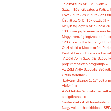
Találkozzunk az OMÉK-on! »
Százmilliós fejlesztés a Katica
Lovak, túrák és kultúrák az O
Újra itt az Orfűi Tökfesztivál! »
Melyik faj legyen az év hala 2
100% megújuló energia minden
Magyarország legízesebb úti cé
120 kg-os volt a legnagyobb tök
Őszi akció a Mecsextrém Park
Best of Pécs - 10 éves a Pécs-
"A Zöld-Aktív Szociális Szövetk
projekt részletes programja »
Az Zöld-Aktív Szociális Szövetk
Orfűn tartották »
"Látvány-disznóvágás" volt a m
Aktívnál »
A Zöld-Aktív Szociális Szövetke
szolgáltatásai »
Sasfészket rakott Annafürdő »
Nagy volt az érdeklődés a SEF