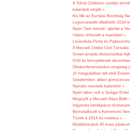
A Tolnai Zöldúton csodás termész
kalandok várják »
Kis lilik az Európai Bizottság 
Legviccesebb állatfotók 2016-b
Nyári “last minute” ajánlat a 
Válasz érkezett a manóktól »
Levendula Porta és Pajtaszính
A Mecsek Zöldút Civil Társulá
Green projekt ökoturisztikai fejl
Orfű és környékének december 
Ökokonferenciánkra rengeteg j
Jó hangulatban telt első Erasm
Szeptember, akkor gímszarvas 
Nyerjen mecseki kalandot! »
Nyári tábor volt a Sziágyi Erdei
Megnyílt a Mecsek Háza Büfé 
Ingyenes kerékpáros túravezet
Bemutatkozik a Kemencés Vendé
Túzok a 2014 év madara »
Madárbarátok 40 éves jubileu