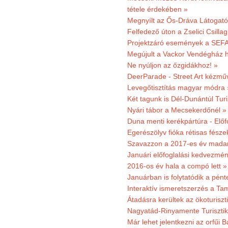
tétele érdekében »
Megnyílt az Ős-Dráva Látogat
Felfedező úton a Zselici Csilla
Projektzáró események a SEFA
Megújult a Vackor Vendégház h
Ne nyúljon az őzgidákhoz! »
DeerParade - Street Art kézmű
Levegőtisztítás magyar módra 
Két tagunk is Dél-Dunántúl Turi
Nyári tábor a Mecsekerdőnél »
Duna menti kerékpártúra - Előfo
Egerészölyv fióka rétisas fész
Szavazzon a 2017-es év madar
Januári előfoglalási kedvezmén
2016-os év hala a compó lett »
Januárban is folytatódik a pént
Interaktív ismeretszerzés a T
Átadásra kerültek az ökoturiszt
Nagyatád-Rinyamente Turisztik
Már lehet jelentkezni az orfűi 