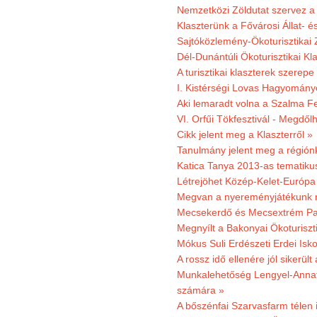
Nemzetközi Zöldutat szervez a 
Klaszterünk a Fővárosi Állat- 
Sajtóközlemény-Ökoturisztikai 
Dél-Dunántúli Ökoturisztikai Kl
A turisztikai klaszterek szerep
I. Kistérségi Lovas Hagyomány
Aki lemaradt volna a Szalma Fes
VI. Orfűi Tökfesztivál - Megdől
Cikk jelent meg a Klaszterről »
Tanulmány jelent meg a régiónk
Katica Tanya 2013-as tematiku
Létrejöhet Közép-Kelet-Európa 
Megvan a nyereményjátékunk 
Mecsekerdő és Mecsextrém Park
Megnyílt a Bakonyai Ökoturiszt
Mókus Suli Erdészeti Erdei Isk
A rossz idő ellenére jól sikerült
Munkalehetőség Lengyel-Anna
számára »
A bőszénfai Szarvasfarm télen i