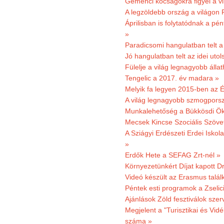
Gemenci kócsagokra figyel a vi
A legzöldebb ország a világon 
Áprilisban is folytatódnak a pé
»
Paradicsomi hangulatban telt 
Jó hangulatban telt az idei uto
Fülelje a világ legnagyobb álla
Tengelic a 2017. év madara »
Melyik fa legyen 2015-ben az É
A világ legnagyobb szmogporsz
Munkalehetőség a Bükkösdi Ök
Mecsek Kincse Szociális Szöve
A Sziágyi Erdészeti Erdei Iskol
»
Erdők Hete a SEFAG Zrt-nél »
Környezetünkért Díjat kapott D
Videó készült az Erasmus talál
Péntek esti programok a Zselic
Ajánlások Zöld fesztiválok sze
Megjelent a "Turisztikai és Vid
száma »