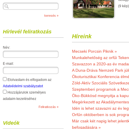
(9 kép)
Hírlevél feliratkozás
Híreink
Név:
Mecseki Porcsin Piknik »
Munkalehetőség az orfűi Teker
E-mail:
Szavazzon a 2020-as év madar
A Duna-Dráva Nemzeti Park júli
Ökoturisztikai Konferencia él
Elolvastam és elfogadom az
Zöld-Aktív Szociális Szövetkez
Adatvédelmi szabályzatot
Szeptemberi programok a Mec
Hozzájárulok személyes
Öko-Bükkösd megnyitja a kapui
adataim kezeléséhez
Megérkezett az Akadálymentes
Idén is lehet szavazni az év leg
Orfűn októberben is sok progr
Már csak két napig lehet jele
Videók
befogadására »