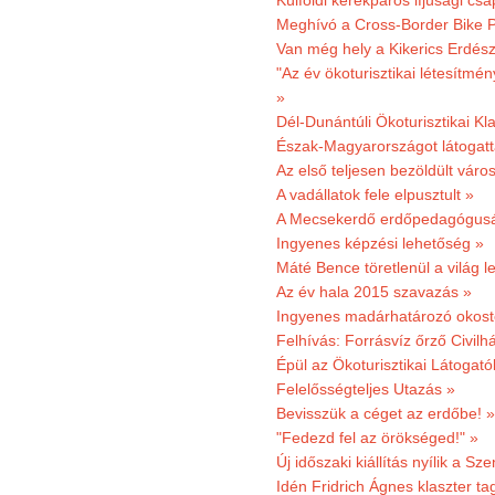
Külföldi kerékpáros ifjúsági cs
Meghívó a Cross-Border Bike P
Van még hely a Kikerics Erdész
"Az év ökoturisztikai létesítmén
»
Dél-Dunántúli Ökoturisztikai Kl
Észak-Magyarországot látogatt
Az első teljesen bezöldült váro
A vadállatok fele elpusztult »
A Mecsekerdő erdőpedagógusáé
Ingyenes képzési lehetőség »
Máté Bence töretlenül a világ le
Az év hala 2015 szavazás »
Ingyenes madárhatározó okost
Felhívás: Forrásvíz őrző Civilh
Épül az Ökoturisztikai Látogat
Felelősségteljes Utazás »
Bevisszük a céget az erdőbe! »
"Fedezd fel az örökséged!" »
Új időszaki kiállítás nyílik a S
Idén Fridrich Ágnes klaszter ta