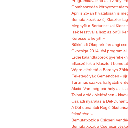
Programkavalkád az I.Zrínyi Fe
Gombaszedés környezettudato
Április 26-án hivatalosan is m
Bemutatkozik az új Klaszter t
Megnyílt a Borturisztikai Klasz
Ízek fesztiválja lesz az orfűi 
Keresse a helyit! »
Bükkösdi Ökopark farsangi cso
Ökocsiga 2014. évi programjai
Erdei kalandtáborok gyerekekn
Elkészültek a Klasztert bemutat
Végre elérhető a Baranya Zöldú
Feketególyák Gemencben - újr
Turizmus szakos hallgatók érdek
Akció: Van még pár hely az izla
Tolnai erdők ölelésében - kiad
Családi nyaralás a Dél-Dunánt
A Dél-dunántúli Régió ökoturisz
felmérése »
Bemutatkozik a Csicseri Vendég
Bemutatkozik a Cseresznyéskert 