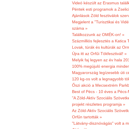
Videó készült az Erasmus talál
Péntek esti programok a Zselic
Ajánlások Zöld fesztiválok sze
Megjelent a "Turisztikai és Vid
száma »
Találkozzunk az OMÉK-on! »
Százmilliós fejlesztés a Katica
Lovak, túrák és kultúrák az O
Újra itt az Orfűi Tökfesztivál! »
Melyik faj legyen az év hala 2
100% megújuló energia minden
Magyarország legízesebb úti cé
120 kg-os volt a legnagyobb tök
Őszi akció a Mecsextrém Park
Best of Pécs - 10 éves a Pécs-
"A Zöld-Aktív Szociális Szövetk
projekt részletes programja »
Az Zöld-Aktív Szociális Szövetk
Orfűn tartották »
"Látvány-disznóvágás" volt a m