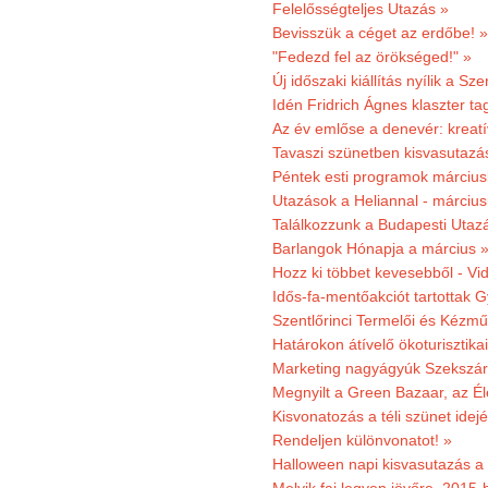
Felelősségteljes Utazás »
Bevisszük a céget az erdőbe! »
"Fedezd fel az örökséged!" »
Új időszaki kiállítás nyílik a S
Idén Fridrich Ágnes klaszter ta
Az év emlőse a denevér: kreat
Tavaszi szünetben kisvasutazá
Péntek esti programok márciusb
Utazások a Heliannal - márciusi
Találkozzunk a Budapesti Utazás
Barlangok Hónapja a március 
Hozz ki többet kevesebből - Vi
Idős-fa-mentőakciót tartottak 
Szentlőrinci Termelői és Kézm
Határokon átívelő ökoturisztika
Marketing nagyágyúk Szekszárd
Megnyilt a Green Bazaar, az É
Kisvonatozás a téli szünet idej
Rendeljen különvonatot! »
Halloween napi kisvasutazás a