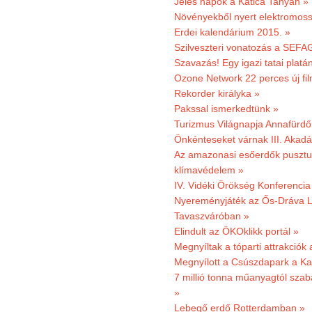
Jeles napok a Katica Tanyán »
Növényekből nyert elektromoss
Erdei kalendárium 2015. »
Szilveszteri vonatozás a SEFAG
Szavazás! Egy igazi tatai platán
Ozone Network 22 perces új fil
Rekorder királyka »
Pakssal ismerkedtünk »
Turizmus Világnapja Annafürdő
Önkénteseket várnak III. Akad
Az amazonasi esőerdők pusztu
klímavédelem »
IV. Vidéki Örökség Konferencia
Nyereményjáték az Ős-Dráva L
Tavaszváróban »
Elindult az ÖKOklikk portál »
Megnyíltak a tóparti attrakciók
Megnyílott a Csúszdapark a Ka
7 millió tonna műanyagtól sza
»
Lebegő erdő Rotterdamban »