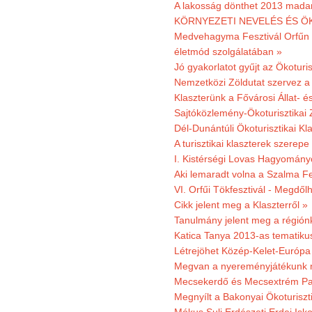
A lakosság dönthet 2013 madar
KÖRNYEZETI NEVELÉS ÉS ÖK
Medvehagyma Fesztivál Orfűn 
életmód szolgálatában »
Jó gyakorlatot gyűjt az Ökoturis
Nemzetközi Zöldutat szervez a 
Klaszterünk a Fővárosi Állat- 
Sajtóközlemény-Ökoturisztikai 
Dél-Dunántúli Ökoturisztikai Kl
A turisztikai klaszterek szerep
I. Kistérségi Lovas Hagyomány
Aki lemaradt volna a Szalma Fes
VI. Orfűi Tökfesztivál - Megdől
Cikk jelent meg a Klaszterről »
Tanulmány jelent meg a régiónk
Katica Tanya 2013-as tematiku
Létrejöhet Közép-Kelet-Európa 
Megvan a nyereményjátékunk 
Mecsekerdő és Mecsextrém Park
Megnyílt a Bakonyai Ökoturiszt