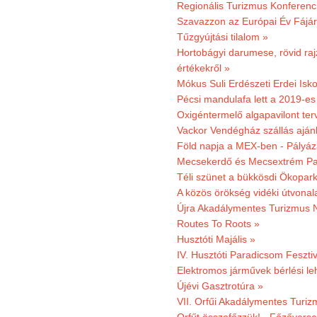
Regionális Turizmus Konferenc
Szavazzon az Európai Év Fájár
Tűzgyújtási tilalom »
Hortobágyi darumese, rövid raj
értékekről »
Mókus Suli Erdészeti Erdei Isko
Pécsi mandulafa lett a 2019-es
Oxigéntermelő algapavilont ter
Vackor Vendégház szállás aján
Föld napja a MEX-ben - Pályáz
Mecsekerdő és Mecsextrém Par
Téli szünet a bükkösdi Ökopar
A közös örökség vidéki útvonala
Újra Akadálymentes Turizmus 
Routes To Roots »
Husztóti Majális »
IV. Husztóti Paradicsom Fesztiv
Elektromos járművek bérlési l
Újévi Gasztrotúra »
VII. Orfűi Akadálymentes Turi