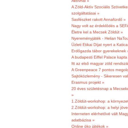
Aktívnál »
A Zöld-Aktív Szociális Szövetke
szolgáltatásai »
Sasfészket rakott Annafürdő »
Nagy volt az érdeklődés a SEF
Életre kel a Mecsek Zöldút »
Nyereményjáték - Helian NaTou
Üzleti Etikai Díjat nyert a Katic
Erdőgazda tábor gyerekeknek 
A budapesti Eiffel Palace kapta
Itt az első magyar zöld rendsz
A Greenpeace 7 pontos megoldás
Sajtóközlemény - Sikeresen val
Erasmus projekt »
20 éves születésnap a Mecsekerd
»
1.Zöldút-workshop: a környezet
2.Zöldút-workshop: a helyi jöv
Interneten elérhetővé vált Mag
adatbázisa »
Online öko játékok »