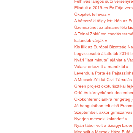
Felhívás lángos sütő versenyre
Elindult a 2019-es Év Fája ver
Ökojáték felhívás »
A bátaszéki tölgy lett idén az E
Üzemszünet az almamelléki ki
A Tolnai Zöldúton csodás termész
kalandok várják »
Kis lilik az Európai Bizottság 
Legviccesebb állatfotók 2016-b
Nyári “last minute” ajánlat a 
Válasz érkezett a manóktól »
Levendula Porta és Pajtaszính
A Mecsek Zöldút Civil Társulá
Green projekt ökoturisztikai fejl
Orfű és környékének december 
Ökokonferenciánkra rengeteg j
Jó hangulatban telt első Erasm
Szeptember, akkor gímszarvas 
Nyerjen mecseki kalandot! »
Nyári tábor volt a Sziágyi Erdei
Megnyílt a Mecsek Háza Büfé 