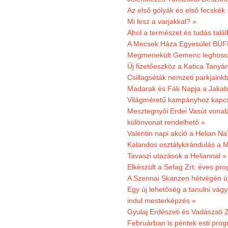
Az első gólyák és első fecskék 
Mi lesz a varjakkal? »
Ahol a természet és tudás talál
A Mecsek Háza Egyesület BÜFÉS
Megmenekült Gemenc leghoss
Új fizetőeszköz a Katica Tanyá
Csillagséták nemzeti parkjain
Madarak és Fák Napja a Jaka
Világméretű kampányhoz kapcs
Mesztegnyői Erdei Vasút vonal
különvonat rendelhető »
Valentin napi akció a Helian Na
Kalandos osztálykirándulás a 
Tavaszi utazások a Heliannal »
Elkészült a Sefag Zrt. éves pr
A Szennai Skanzen hétvégén újr
Egy új lehetőség a tanulni vá
indul mesterképzés »
Gyulaj Erdészeti és Vadászati 
Februárban is péntek esti prog