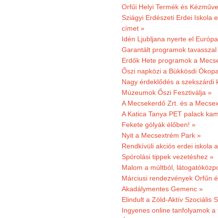
Orfűi Helyi Termék és Kézműv
Sziágyi Erdészeti Erdei Iskola e
címet »
Idén Ljubljana nyerte el Európ
Garantált programok tavasszal
Erdők Hete programok a Mecs
Őszi napközi a Bükkösdi Ökop
Nagy érdeklődés a szekszárdi 
Múzeumok Őszi Fesztiválja »
A Mecsekerdő Zrt. és a Mecsex
A Katica Tanya PET palack kamp
Fekete gólyák élőben! »
Nyit a Mecsextrém Park »
Rendkívüli akciós erdei iskola a
Spórolási tippek vezetéshez »
Malom a múltból, látogatóközpo
Márciusi rendezvények Orfűn 
Akadálymentes Gemenc »
Elindult a Zöld-Aktív Szociális 
Ingyenes online tanfolyamok a