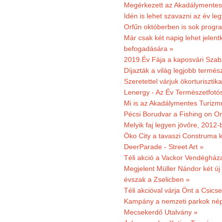
Megérkezett az Akadálymentes
Idén is lehet szavazni az év leg
Orfűn októberben is sok progr
Már csak két napig lehet jele
befogadására »
2019.Év Fája a kaposvári Szaba
Díjazták a világ legjobb termész
Szeretettel várjuk ökorturisztik
Lenergy - Az Év Természetfotó
Mi is az Akadálymentes Turizm
Pécsi Borudvar a Fishing on Or
Melyik faj legyen jövőre, 2012
Öko City a tavaszi Construma ki
DeerParade - Street Art »
Téli akció a Vackor Vendégház
Megjelent Müller Nándor két ú
évszak a Zselicben »
Téli akcióval várja Önt a Csics
Kampány a nemzeti parkok nép
Mecsekerdő Utalvány »