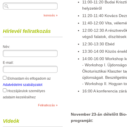
11:00-11:20 Budai Kriszti
helyzetéről
11:20-11:40 Kovács Dezs
11:40-12:00 Vita, vélem
12:00-12:30 A résztvevők
Hírlevél feliratkozás
végső falatok, díszítések
12:30-13:30 Ebéd
Név:
13:30-14:00 Közös énekl
14:00-16:00 Workshop k
E-mail:
- Workshop I. Újdonságok
Ökoturisztikai Klaszter 
újdonságait. Beszélgetés
Elolvastam és elfogadom az
- Workshop II. Hogyan t
Adatvédelmi szabályzatot
16:00 A konferencia zá
Hozzájárulok személyes
adataim kezeléséhez
November 23-án
délelőtt Bio
Videók
programját: