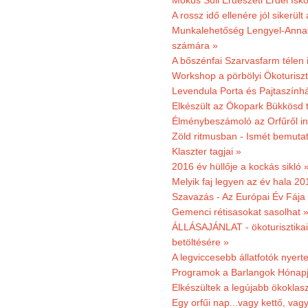
Mókus Suli Erdészeti Erdei Isk
A rossz idő ellenére jól sikerült
Munkalehetőség Lengyel-Anna
számára »
A bőszénfai Szarvasfarm télen i
Workshop a pörbölyi Ökoturisz
Levendula Porta és Pajtaszínhá
Elkészült az Ökopark Bükkösd 
Élménybeszámoló az Orfűről ind
Zöld ritmusban - Ismét bemutat
Klaszter tagjai »
2016 év hüllője a kockás sikló 
Melyik faj legyen az év hala 2
Szavazás - Az Európai Év Fája
Gemenci rétisasokat sasolhat 
ÁLLÁSAJÁNLAT - ökoturisztikai
betöltésére »
A legviccesebb állatfotók nyert
Programok a Barlangok Hónapj
Elkészültek a legújabb ökoklas
Egy orfűi nap...vagy kettő, vag