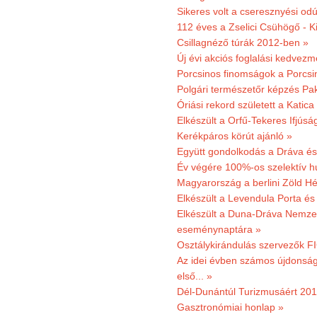
Sikeres volt a cseresznyési odú
112 éves a Zselici Csühögő - K
Csillagnéző túrák 2012-ben »
Új évi akciós foglalási kedvez
Porcsinos finomságok a Porcsi
Polgári természetőr képzés Pa
Óriási rekord született a Katic
Elkészült a Orfű-Tekeres Ifjúsá
Kerékpáros körút ajánló »
Együtt gondolkodás a Dráva és 
Év végére 100%-os szelektív h
Magyarország a berlini Zöld Hé
Elkészült a Levendula Porta és 
Elkészült a Duna-Dráva Nemzet
eseménynaptára »
Osztálykirándulás szervezők F
Az idei évben számos újdonság 
első... »
Dél-Dunántúl Turizmusáért 2011
Gasztronómiai honlap »