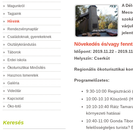
A Dél
»
Magunkról
Mecse
»
Tagjaink
szoká
»
Híreink
várju
»
Rendezvénynaptár
jelen
»
Családoknak, gyerekeknek
Növekedés és/vagy fennt
»
Osztálykirándulás
Időpont: 2019.11.22 - 2019.11
»
Táborok
Helyszín: Cserkút
»
Erdei iskola
»
Ökoturisztikai Minősítés
Regionális ökoturisztikai ko
»
Hasznos Ismeretek
Programelőzetes:
»
Galéria
»
Videótár
9:30-10:00 Regisztráció
»
Kapcsolat
10:00-10.10 Köszöntő (
»
Öko-totó
10:10-10:40 Rátz Tamara:
környezeti hatásai
10:40-11:00 Gonda Tibor
Keresés
felelősségteljes turista