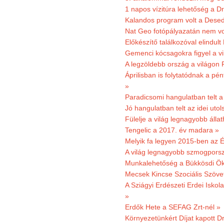
1 napos vízitúra lehetőség a D
Kalandos program volt a Dese
Nat Geo fotópályazatán nem vo
Előkészítő találkozóval elindul
Gemenci kócsagokra figyel a vi
A legzöldebb ország a világon 
Áprilisban is folytatódnak a pé
»
Paradicsomi hangulatban telt 
Jó hangulatban telt az idei uto
Fülelje a világ legnagyobb álla
Tengelic a 2017. év madara »
Melyik fa legyen 2015-ben az É
A világ legnagyobb szmogporsz
Munkalehetőség a Bükkösdi Ök
Mecsek Kincse Szociális Szöve
A Sziágyi Erdészeti Erdei Iskol
»
Erdők Hete a SEFAG Zrt-nél »
Környezetünkért Díjat kapott D