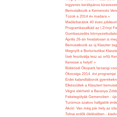
Ingyenes kerékpáros túravezet
Bemutatkozik a Kemencés Vendé
Túzok a 2014 év madara »
Madárbarátok 40 éves jubileu
Programkavalkád az I.Zrínyi Fe
Gombaszedés környezettudato
Április 26-án hivatalosan is m
Bemutatkozik az új Klaszter t
Megnyílt a Borturisztikai Klasz
Ízek fesztiválja lesz az orfűi 
Keresse a helyit! »
Bükkösdi Ökopark farsangi cso
Ökocsiga 2014. évi programjai
Erdei kalandtáborok gyerekekn
Elkészültek a Klasztert bemutat
Végre elérhető a Baranya Zöldú
Feketególyák Gemencben - újr
Turizmus szakos hallgatók érdek
Akció: Van még pár hely az izla
Tolnai erdők ölelésében - kiad