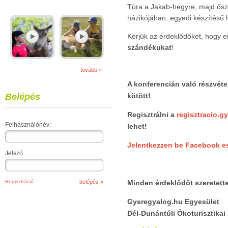
Túra a Jakab-hegyre, majd ősz
házikójában, egyedi készítésű
Kérjük az érdeklődőket, hogy 
szándékukat
!
tovább »
A konferencián való részvéte
Belépés
kötött!
Regisztrálni a
regisztracio.
Felhasználónév:
lehet!
Jelentkezzen be Facebook 
Jelszó:
Regisztráció
Minden érdeklődőt szeretett
Gyeregyalog.hu Egyesület
Dél-Dunántúli Ökoturisztikai 