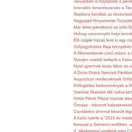
Januárban is folytatódik a pént
Interaktív ismeretszerzés a T
Átadásra kerültek az ökoturiszt
Nagyatád-Rinyamente Turisztik
Már lehet jelentkezni az orfűi 
Holnap szezonnyitó helyi termé
Élő csigák házait festi ki egy 
Gólyagyűrűzés Baja környékén
A Sikeremberek című műsor a K
Nyerjen családi belépőt a Katic
Nyári gyermek lovas tábor az o
A Duna-Dráva Nemzeti Parkban f
Augusztusi rendezvények Orfű
Előfoglalási kedvezmények a He
Szennai Skanzen téli nyitva tar
Orfűn Piknik Plázst hoznak létr
Őznász - fokozott balesetveszé
Csodálatos drónnal készült légi
A haris nyerte a "2016 év mada
Kenuval a Gemenci erdőben, a
3. alkalommal rendezik meg Cse