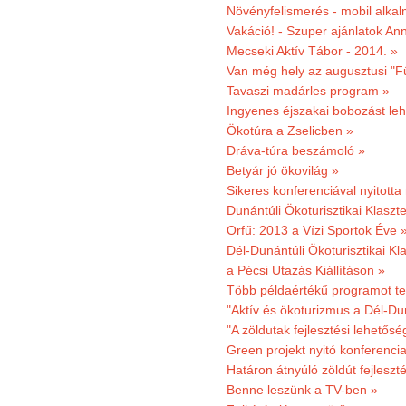
Növényfelismerés - mobil alka
Vakáció! - Szuper ajánlatok An
Mecseki Aktív Tábor - 2014. »
Van még hely az augusztusi "F
Tavaszi madárles program »
Ingyenes éjszakai bobozást le
Ökotúra a Zselicben »
Dráva-túra beszámoló »
Betyár jó ökovilág »
Sikeres konferenciával nyitotta
Dunántúli Ökoturisztikai Klaszte
Orfű: 2013 a Vízi Sportok Éve 
Dél-Dunántúli Ökoturisztikai Kla
a Pécsi Utazás Kiállításon »
Több példaértékű programot te
"Aktív és ökoturizmus a Dél-Du
"A zöldutak fejlesztési lehetős
Green projekt nyitó konferenci
Határon átnyúló zöldút fejleszté
Benne leszünk a TV-ben »