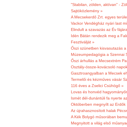
"Stabilan, zölden, aktívan" - Zö
Sajtóközlemény »
A Mecsekerdő Zrt. egyes terület
Vackor Vendégház nyári last mi
Elindult a szavazás az Év fájár
Idén Bátán rendezik meg a Fa
Fesztiválját »
Őszi szünetben kisvasutazás a
Múzeumpedagógia a Szennai 
Őszi árhullás a Mecsextrém Pa
Osztály-össze-kovácsoló napok
Gasztroangyalban a Mecsek eh
Termelői és kézműves vásár Sz
116 éves a Zselici Csühögő »
Lovas és honvéd hagyományőr
Ismét dél-dunántúli fa nyerte a
Októberben megnyílt az Erdők
Az újrahasznosított halak Pécs
A Kék Bolygó műsorában bemut
Megnyitott a világ első műanya