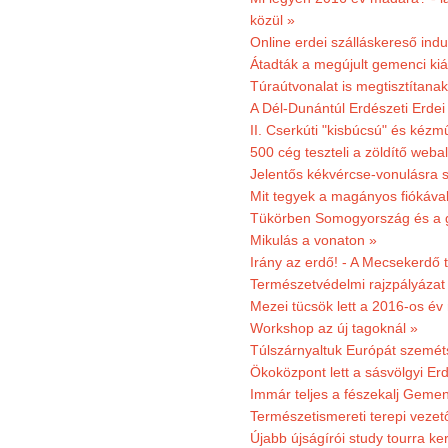
közül »
Online erdei szálláskereső indu
Átadták a megújult gemenci kiál
Túraútvonalat is megtisztítana
A Dél-Dunántúl Erdészeti Erdei
II. Cserkúti "kisbúcsú" és kéz
500 cég teszteli a zöldítő weba
Jelentős kékvércse-vonulásra 
Mit tegyek a magányos fiókáva
Tükörben Somogyország és a 
Mikulás a vonaton »
Irány az erdő! - A Mecsekerdő t
Természetvédelmi rajzpályázat 
Mezei tücsök lett a 2016-os év
Workshop az új tagoknál »
Túlszárnyaltuk Európát szemé
Ökoközpont lett a sásvölgyi Er
Immár teljes a fészekalj Geme
Természetismereti terepi vezet
Újabb újságírói study tourra ker