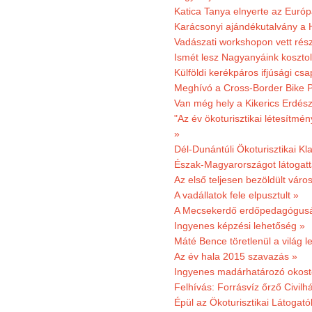
Katica Tanya elnyerte az Európ
Karácsonyi ajándékutalvány a H
Vadászati workshopon vett rés
Ismét lesz Nagyanyáink kosztol
Külföldi kerékpáros ifjúsági cs
Meghívó a Cross-Border Bike P
Van még hely a Kikerics Erdész
"Az év ökoturisztikai létesítmén
»
Dél-Dunántúli Ökoturisztikai Kl
Észak-Magyarországot látogatt
Az első teljesen bezöldült váro
A vadállatok fele elpusztult »
A Mecsekerdő erdőpedagógusáé
Ingyenes képzési lehetőség »
Máté Bence töretlenül a világ le
Az év hala 2015 szavazás »
Ingyenes madárhatározó okost
Felhívás: Forrásvíz őrző Civilh
Épül az Ökoturisztikai Látogat