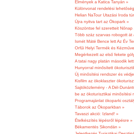
Élmények a Katica Tanyán »
Különvonat rendelési lehetőség
Helian NaTour Utazási Iroda tú
Újra nyitva tart az Ökopark »
Köszöntse fel szeretteit Nőna
Több száz szarvas robogott át
Ismét Máté Bence lett Az Év T
Orfűi Helyi Termék és Kézműve
Megérkezett az első fekete gó
A tatai nagy platán második le
Hunyorral minősített ökoturiszti
Új minősítési rendszer és védje
Kisfilm az ökoklaszter ökoturisz
Sajtóközlemény - A Dél-Dunántúl
be az ökoturisztikai minősítési 
Programajánlat ökoparki osztál
Táborok az Ökoparkban »
Tavaszi akció: Izland! »
Ételkészítés lépésről lépésre »
Békamentés Sikondán »
Jelentkezés Turisztikai Deszt