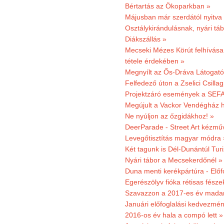
Bértartás az Ökoparkban »
Májusban már szerdától nyitva
Osztálykirándulásnak, nyári táb
Diákszállás »
Mecseki Mézes Körút felhívás
tétele érdekében »
Megnyílt az Ős-Dráva Látogat
Felfedező úton a Zselici Csilla
Projektzáró események a SEFA
Megújult a Vackor Vendégház h
Ne nyúljon az őzgidákhoz! »
DeerParade - Street Art kézmű
Levegőtisztítás magyar módra 
Két tagunk is Dél-Dunántúl Turi
Nyári tábor a Mecsekerdőnél »
Duna menti kerékpártúra - Előfo
Egerészölyv fióka rétisas fész
Szavazzon a 2017-es év madar
Januári előfoglalási kedvezmén
2016-os év hala a compó lett »