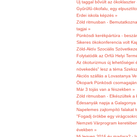
Új taggal bővült az ökoklaszter
Gyűrűfű-ökofalu, egy elpusztít
Erdei iskola képzés »
Zöld ritmusban - Bemutatkoznak
tagjai »
Pünkösdi kerékpártúra - beszá
Sikeres ökokonferencia volt K
Zöld-Aktív Szociális Szövetkez
Folytatódik az Orfűi Helyi Ter
Az ökoturizmus új lehetőségei
növekedés" lesz a téma Szeks
Akciós szállás a Lovastanya V
Ökopark Pünkösdi csomagajánl
Már 3 tojás van a fészekben »
Zöld ritmusban - Elkészültek a 
Édesanyák napja a Galagonya
Napelemes zajtompító falakat 
"Fogadj örökbe egy virágcsokro
Nemzeti Várprogram keretében 3
években »
Mi legyen 2016 év madara? - la