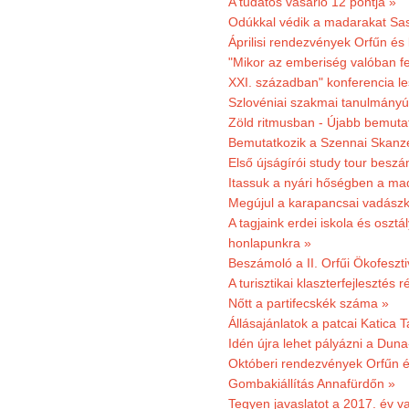
A tudatos vásárló 12 pontja »
Odúkkal védik a madarakat Sa
Áprilisi rendezvények Orfűn és
"Mikor az emberiség valóban fe
XXI. században" konferencia les
Szlovéniai szakmai tanulmányút
Zöld ritmusban - Újabb bemuta
Bemutatkozik a Szennai Skanzen
Első újságírói study tour besz
Itassuk a nyári hőségben a ma
Megújul a karapancsai vadászk
A tagjaink erdei iskola és osztál
honlapunkra »
Beszámoló a II. Orfűi Ökofeszti
A turisztikai klaszterfejlesztés
Nőtt a partifecskék száma »
Állásajánlatok a patcai Katica
Idén újra lehet pályázni a Dun
Októberi rendezvények Orfűn 
Gombakiállítás Annafürdőn »
Tegyen javaslatot a 2017. év v