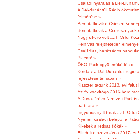
Családi nyaralás a Dél-Dunánt
A Dél-dunántúli Régió ökoturisz
felmérése »
Bemutatkozik a Csicseri Vendég
Bemutatkozik a Cseresznyéskert 
Nagy sikere volt az I. Orfűi K
Felhívás felejthetetlen élmény
Családias, barátságos hangulat
Piacon! »
ÖKO-Pack együttműködés »
Kérdőív a Dél-Dunántúli régió ö
fejlesztése témában »
Klaszter tagunk 2013. évi falusi
Az év vadvirága 2016-ban: mocs
A Duna-Dráva Nemzeti Park is a
partnere »
Ingyenes nyílt túrák az I. Orfűi
Nyerjen családi belépőt a Kat
Kikeltek a rétisas fiókák »
Elindult a szavazás a 2017-es 