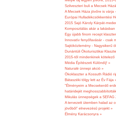
Melyik faj legyen jövőre, 2015
Szilveszteri buli a Mecsek Ház
A Mecsek Háza jövőre is várja 
Európai Hulladékcsökkentési H
2015 Sajó Károly Kárpát-mede
Komposztálás akár a lakásban 
Egy újabb finom recept klaszter
Innovatív fenyőfavásár - csak 
Sajtóközlemény - Nagysikerű öko
Dunántúli Ökoturisztikai Klaszte
2015-től mindenkinek kötelező 
Média Építészeti Különdíj! »
Naturalé ünnepi akció »
Ökoklaszter a Kossuth Rádió r
Bátaszéki tölgy lett az Év Fája 
"Élményeim a Mecsekerdő erdés
határidejét meghosszabbították
Mikulás ünnepségek a SEFAG Z
A tervezett ütemben halad az o
jövőből” elnevezésű projekt »
Élmény Karácsonyra »