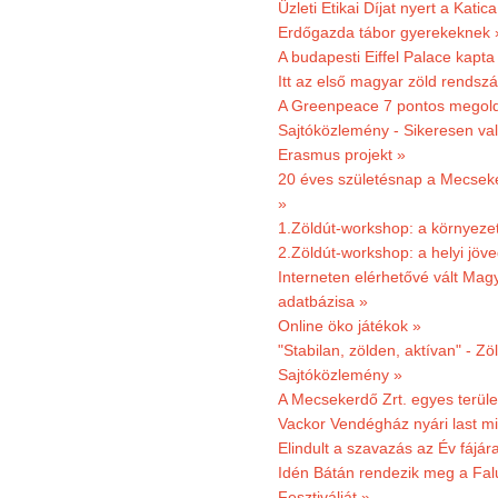
Üzleti Etikai Díjat nyert a Katic
Erdőgazda tábor gyerekeknek 
A budapesti Eiffel Palace kapta
Itt az első magyar zöld rendsz
A Greenpeace 7 pontos megoldás
Sajtóközlemény - Sikeresen val
Erasmus projekt »
20 éves születésnap a Mecsekerd
»
1.Zöldút-workshop: a környezet
2.Zöldút-workshop: a helyi jöv
Interneten elérhetővé vált Mag
adatbázisa »
Online öko játékok »
"Stabilan, zölden, aktívan" - Zö
Sajtóközlemény »
A Mecsekerdő Zrt. egyes terület
Vackor Vendégház nyári last mi
Elindult a szavazás az Év fájár
Idén Bátán rendezik meg a Fa
Fesztiválját »