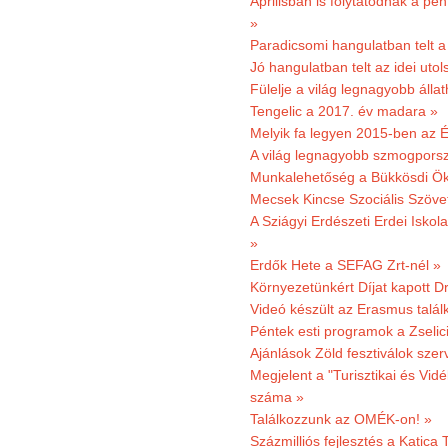
Áprilisban is folytatódnak a pé
»
Paradicsomi hangulatban telt 
Jó hangulatban telt az idei uto
Fülelje a világ legnagyobb álla
Tengelic a 2017. év madara »
Melyik fa legyen 2015-ben az É
A világ legnagyobb szmogporsz
Munkalehetőség a Bükkösdi Ök
Mecsek Kincse Szociális Szöve
A Sziágyi Erdészeti Erdei Iskol
»
Erdők Hete a SEFAG Zrt-nél »
Környezetünkért Díjat kapott D
Videó készült az Erasmus talál
Péntek esti programok a Zselic
Ajánlások Zöld fesztiválok sze
Megjelent a "Turisztikai és Vid
száma »
Találkozzunk az OMÉK-on! »
Százmilliós fejlesztés a Katica