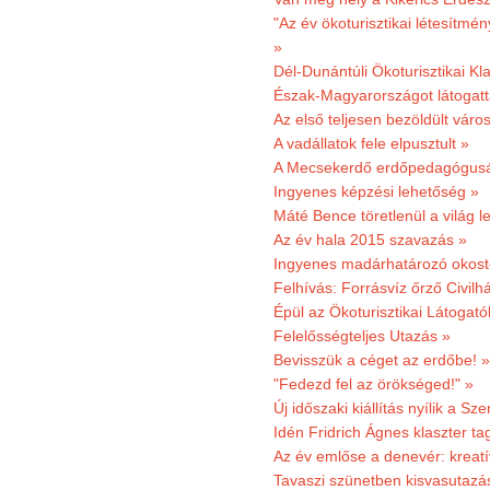
"Az év ökoturisztikai létesítmén
»
Dél-Dunántúli Ökoturisztikai Kl
Észak-Magyarországot látogatt
Az első teljesen bezöldült váro
A vadállatok fele elpusztult »
A Mecsekerdő erdőpedagógusáé
Ingyenes képzési lehetőség »
Máté Bence töretlenül a világ le
Az év hala 2015 szavazás »
Ingyenes madárhatározó okost
Felhívás: Forrásvíz őrző Civilh
Épül az Ökoturisztikai Látogat
Felelősségteljes Utazás »
Bevisszük a céget az erdőbe! »
"Fedezd fel az örökséged!" »
Új időszaki kiállítás nyílik a S
Idén Fridrich Ágnes klaszter ta
Az év emlőse a denevér: kreat
Tavaszi szünetben kisvasutazá