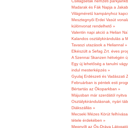
Csillagséták nemzeti parkjain
Madarak és Fák Napja a Jaka
Világméretű kampányhoz kapcs
Mesztegnyői Erdei Vasút vonal
különvonat rendelhető »
Valentin napi akció a Helian Na
Kalandos osztálykirándulás a 
Tavaszi utazások a Heliannal »
Elkészült a Sefag Zrt. éves pr
A Szennai Skanzen hétvégén újr
Egy új lehetőség a tanulni vá
indul mesterképzés »
Gyulaj Erdészeti és Vadászati 
Februárban is péntek esti prog
Bértartás az Ökoparkban »
Májusban már szerdától nyitva
Osztálykirándulásnak, nyári táb
Diákszállás »
Mecseki Mézes Körút felhívás
tétele érdekében »
Megnyílt az Ős-Dráva Látogat