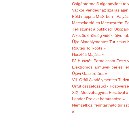
Oxigéntermelő algapavilont ter
Vackor Vendégház szállás aján
Föld napja a MEX-ben - Pályáz
Mecsekerdő és Mecsextrém Par
Téli szünet a bükkösdi Ökopar
A közös örökség vidéki útvonala
Újra Akadálymentes Turizmus 
Routes To Roots »
Husztóti Majális »
IV. Husztóti Paradicsom Fesztiv
Elektromos járművek bérlési l
Újévi Gasztrotúra »
VII. Orfűi Akadálymentes Turi
Orfűt összefőzzük! - Főzőverse
XIX. Medvehagyma Fesztivál »
Leader Projekt bemutatása »
Nemzetközi fenntartható turiszt
»