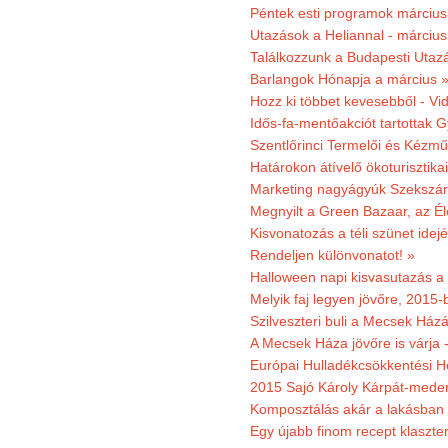
Péntek esti programok márciusb
Utazások a Heliannal - márciusi
Találkozzunk a Budapesti Utazás
Barlangok Hónapja a március 
Hozz ki többet kevesebből - Vi
Idős-fa-mentőakciót tartottak 
Szentlőrinci Termelői és Kézm
Határokon átívelő ökoturisztika
Marketing nagyágyúk Szekszárd
Megnyilt a Green Bazaar, az É
Kisvonatozás a téli szünet idej
Rendeljen különvonatot! »
Halloween napi kisvasutazás a
Melyik faj legyen jövőre, 2015
Szilveszteri buli a Mecsek Ház
A Mecsek Háza jövőre is várja 
Európai Hulladékcsökkentési H
2015 Sajó Károly Kárpát-mede
Komposztálás akár a lakásban 
Egy újabb finom recept klaszter