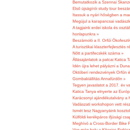
Bemutatkozik a Szennai Skanzen
Első újságírói study tour besz
Itassuk a nyári hőségben a ma
Megújul a karapancsai vadászk
A tagjaink erdei iskola és osztál
honlapunkra »
Beszámoló a II. Orfűi Ökofeszti
A turisztikai klaszterfejlesztés
Nőtt a partifecskék száma »
Állásajánlatok a patcai Katica
Idén újra lehet pályázni a Dun
Októberi rendezvények Orfűn 
Gombakiállítás Annafürdőn »
Tegyen javaslatot a 2017. év v
Katica Tanya elnyerte az Európ
Karácsonyi ajándékutalvány a H
Vadászati workshopon vett rés
Ismét lesz Nagyanyáink kosztol
Külföldi kerékpáros ifjúsági cs
Meghívó a Cross-Border Bike P
Van még hely a Kikerics Erdész