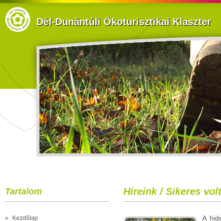
Dél-Dunántúli Ökoturisztikai Klaszter
Híreink / Sikeres vol
Tartalom
A hid
»
Kezdőlap