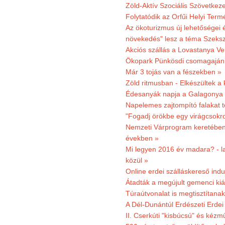
Zöld-Aktív Szociális Szövetkez
Folytatódik az Orfűi Helyi Ter
Az ökoturizmus új lehetőségei
növekedés" lesz a téma Szeks
Akciós szállás a Lovastanya V
Ökopark Pünkösdi csomagajánl
Már 3 tojás van a fészekben »
Zöld ritmusban - Elkészültek a 
Édesanyák napja a Galagonya
Napelemes zajtompító falakat 
"Fogadj örökbe egy virágcsokro
Nemzeti Várprogram keretében 3
években »
Mi legyen 2016 év madara? - la
közül »
Online erdei szálláskereső indu
Átadták a megújult gemenci kiál
Túraútvonalat is megtisztítana
A Dél-Dunántúl Erdészeti Erdei
II. Cserkúti "kisbúcsú" és kéz