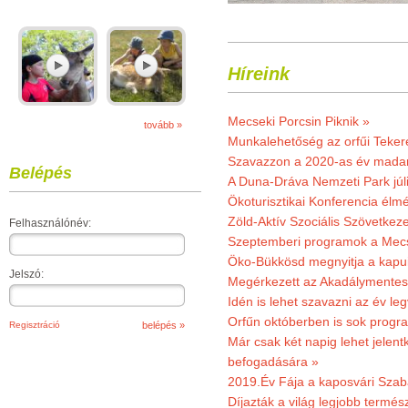
Híreink
Mecseki Porcsin Piknik »
tovább »
Munkalehetőség az orfűi Teker
Szavazzon a 2020-as év madar
Belépés
A Duna-Dráva Nemzeti Park júli
Ökoturisztikai Konferencia él
Zöld-Aktív Szociális Szövetkez
Felhasználónév:
Szeptemberi programok a Mec
Öko-Bükkösd megnyitja a kapui
Jelszó:
Megérkezett az Akadálymentes
Idén is lehet szavazni az év leg
Orfűn októberben is sok progr
Regisztráció
Már csak két napig lehet jele
befogadására »
2019.Év Fája a kaposvári Szaba
Díjazták a világ legjobb termész