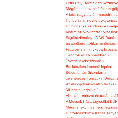
Orfűi Helyi Termék és Kézműve
Megérkezett az első fekete gó
A tatai nagy platán második le
Hunyorral minősített ökoturiszti
Új minősítési rendszer és védje
Kisfilm az ökoklaszter ökoturisz
Sajtóközlemény - A Dél-Dunántúl
be az ökoturisztikai minősítési 
Programajánlat ökoparki osztál
Táborok az Ökoparkban »
Tavaszi akció: Izland! »
Ételkészítés lépésről lépésre »
Békamentés Sikondán »
Jelentkezés Turisztikai Deszt
Az első gólyák és első fecskék 
Mi lesz a varjakkal? »
Ahol a természet és tudás talál
A Mecsek Háza Egyesület BÜFÉS
Megmenekült Gemenc leghoss
Új fizetőeszköz a Katica Tanyá