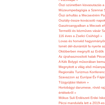
Őszi szünetben kisvasutazás a
Múzeumpedagógia a Szennai 
Őszi árhullás a Mecsextrém Pa
Osztály-össze-kovácsoló napok
Gasztroangyalban a Mecsek eh
Termelői és kézműves vásár Sz
116 éves a Zselici Csühögő »
Lovas és honvéd hagyományőr
Ismét dél-dunántúli fa nyerte a
Októberben megnyílt az Erdők
Az újrahasznosított halak Pécs
A Kék Bolygó műsorában bemut
Megnyitott a világ első műanya
Regionális Turizmus Konferenc
Szavazzon az Európai Év Fájár
Tűzgyújtási tilalom »
Hortobágyi darumese, rövid raj
értékekről »
Mókus Suli Erdészeti Erdei Isko
Pécsi mandulafa lett a 2019-es