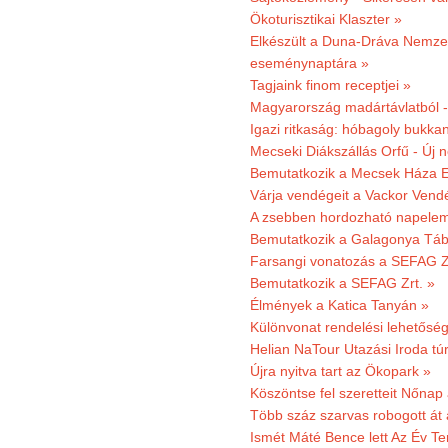
Ökoturisztikai Klaszter »
Elkészült a Duna-Dráva Nemzet
eseménynaptára »
Tagjaink finom receptjei »
Magyarország madártávlatból 
Igazi ritkaság: hóbagoly bukkan
Mecseki Diákszállás Orfű - Új n
Bemutatkozik a Mecsek Háza E
Várja vendégeit a Vackor Vend
A zsebben hordozható napeleme
Bemutatkozik a Galagonya Táb
Farsangi vonatozás a SEFAG Zr
Bemutatkozik a SEFAG Zrt. »
Élmények a Katica Tanyán »
Különvonat rendelési lehetőség
Helian NaTour Utazási Iroda tú
Újra nyitva tart az Ökopark »
Köszöntse fel szeretteit Nőna
Több száz szarvas robogott át
Ismét Máté Bence lett Az Év T