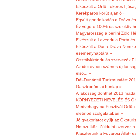
Elkészült a Orfű-Tekeres Ifjúsá
Kerékpáros körút ajánló »
Együtt gondolkodás a Dráva és 
Év végére 100%-os szelektív h
Magyarország a berlini Zöld Hé
Elkészült a Levendula Porta és 
Elkészült a Duna-Dráva Nemzet
eseménynaptára »
Osztálykirándulás szervezők F
Az idei évben számos újdonság 
első... »
Dél-Dunántúl Turizmusáért 2011
Gasztronómiai honlap »
A lakosság dönthet 2013 madar
KÖRNYEZETI NEVELÉS ÉS ÖK
Medvehagyma Fesztivál Orfűn 
életmód szolgálatában »
Jó gyakorlatot gyűjt az Ökoturis
Nemzetközi Zöldutat szervez a 
Klaszterünk a Fővárosi Állat- 