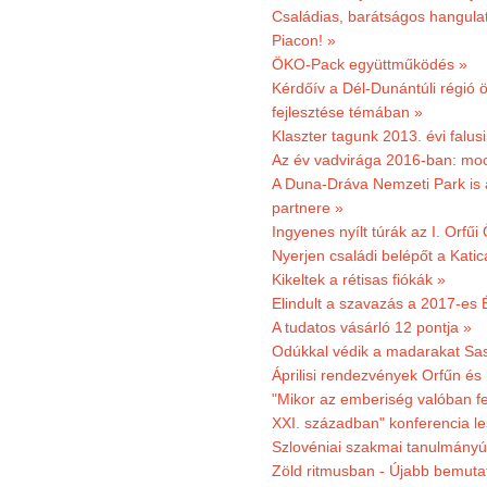
Családias, barátságos hangulat
Piacon! »
ÖKO-Pack együttműködés »
Kérdőív a Dél-Dunántúli régió ö
fejlesztése témában »
Klaszter tagunk 2013. évi falusi
Az év vadvirága 2016-ban: mocs
A Duna-Dráva Nemzeti Park is a
partnere »
Ingyenes nyílt túrák az I. Orfűi
Nyerjen családi belépőt a Kat
Kikeltek a rétisas fiókák »
Elindult a szavazás a 2017-es 
A tudatos vásárló 12 pontja »
Odúkkal védik a madarakat Sa
Áprilisi rendezvények Orfűn és
"Mikor az emberiség valóban fe
XXI. században" konferencia les
Szlovéniai szakmai tanulmányút
Zöld ritmusban - Újabb bemuta