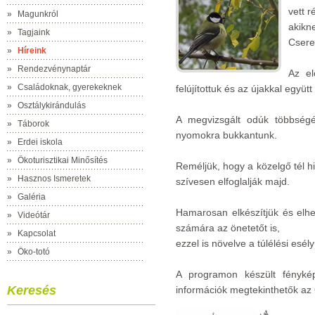
vett 
»
Magunkról
akik
»
Tagjaink
Cseres
»
Híreink
»
Rendezvénynaptár
Az el
»
Családoknak, gyerekeknek
felújítottuk és az újakkal együtt
»
Osztálykirándulás
A megvizsgált odúk többség
»
Táborok
nyomokra bukkantunk.
»
Erdei iskola
»
Ökoturisztikai Minősítés
Reméljük, hogy a közelgő tél hi
»
Hasznos Ismeretek
szívesen elfoglalják majd.
»
Galéria
Hamarosan elkészítjük és elh
»
Videótár
számára az önetetőt is,
»
Kapcsolat
ezzel is növelve a túlélési esély
»
Öko-totó
A programon készült fénykép
Keresés
információk megtekinthetők az