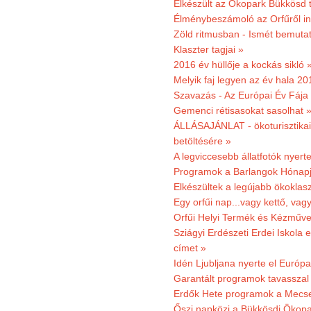
Elkészült az Ökopark Bükkösd 
Élménybeszámoló az Orfűről ind
Zöld ritmusban - Ismét bemutat
Klaszter tagjai »
2016 év hüllője a kockás sikló 
Melyik faj legyen az év hala 2
Szavazás - Az Európai Év Fája
Gemenci rétisasokat sasolhat 
ÁLLÁSAJÁNLAT - ökoturisztikai
betöltésére »
A legviccesebb állatfotók nyert
Programok a Barlangok Hónapj
Elkészültek a legújabb ökoklas
Egy orfűi nap...vagy kettő, vag
Orfűi Helyi Termék és Kézműv
Sziágyi Erdészeti Erdei Iskola e
címet »
Idén Ljubljana nyerte el Európ
Garantált programok tavasszal
Erdők Hete programok a Mecs
Őszi napközi a Bükkösdi Ökop