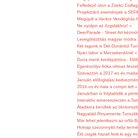
Felfedező úton a Zselici Csilla
Projektzáró események a SEFA
Megújult a Vackor Vendégház h
Ne nyúljon az őzgidákhoz! »
DeerParade - Street Art kézmű
Levegőtisztítás magyar módra 
Két tagunk is Dél-Dunántúl Turi
Nyári tábor a Mecsekerdőnél »
Duna menti kerékpártúra - Előfo
Egerészölyv fióka rétisas fész
Szavazzon a 2017-es év madar
Januári előfoglalási kedvezmén
2016-os év hala a compó lett »
Januárban is folytatódik a pént
Interaktív ismeretszerzés a T
Átadásra kerültek az ökoturiszt
Nagyatád-Rinyamente Turisztik
Már lehet jelentkezni az orfűi 
Holnap szezonnyitó helyi termé
Élő csigák házait festi ki egy 