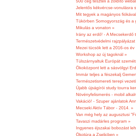
500 cég teszteli a zöldítő weba
Jelentős kékvércse-vonulásra 
Mit tegyek a magányos fiókáva
Tükörben Somogyország és a 
Mikulás a vonaton »
Irány az erdő! - A Mecsekerdő t
Természetvédelmi rajzpályázat 
Mezei tücsök lett a 2016-os év
Workshop az új tagoknál »
Túlszárnyaltuk Európát szemé
Ökoközpont lett a sásvölgyi Er
Immár teljes a fészekalj Geme
Természetismereti terepi vezet
Újabb újságírói study tourra ker
Növényfelismerés - mobil alka
Vakáció! - Szuper ajánlatok An
Mecseki Aktív Tábor - 2014. »
Van még hely az augusztusi "F
Tavaszi madárles program »
Ingyenes éjszakai bobozást le
Ökotúra a Zselicben »