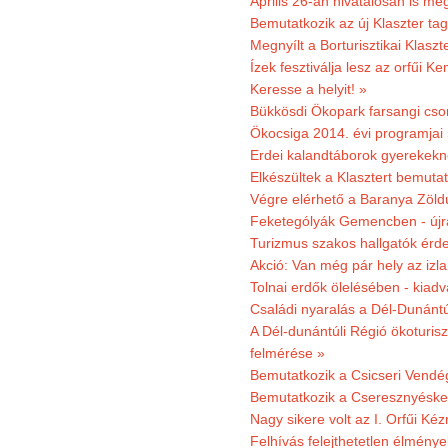
Április 26-án hivatalosan is m
Bemutatkozik az új Klaszter t
Megnyílt a Borturisztikai Klasz
Ízek fesztiválja lesz az orfűi 
Keresse a helyit! »
Bükkösdi Ökopark farsangi cso
Ökocsiga 2014. évi programjai
Erdei kalandtáborok gyerekekn
Elkészültek a Klasztert bemutat
Végre elérhető a Baranya Zöldú
Feketególyák Gemencben - újr
Turizmus szakos hallgatók érdek
Akció: Van még pár hely az izla
Tolnai erdők ölelésében - kiad
Családi nyaralás a Dél-Dunánt
A Dél-dunántúli Régió ökoturisz
felmérése »
Bemutatkozik a Csicseri Vendég
Bemutatkozik a Cseresznyéskert 
Nagy sikere volt az I. Orfűi K
Felhívás felejthetetlen élmény