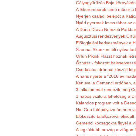
Gólyagyűrűzés Baja környékén
A Sikeremberek című műsor a K
Nyerjen családi belépőt a Katic
Nyári gyermek lovas tábor az o
A Duna-Dráva Nemzeti Parkban f
Augusztusi rendezvények Orfű
Előfoglalási kedvezmények a He
Szennai Skanzen téli nyitva tar
Orfűn Piknik Plázst hoznak létr
Őznász - fokozott balesetveszé
Csodálatos drónnal készült légi
A haris nyerte a "2016 év mada
Kenuval a Gemenci erdőben, a
3. alkalommal rendezik meg Cse
1 napos vízitúra lehetőség a D
Kalandos program volt a Dese
Nat Geo fotópályazatán nem vo
Előkészítő találkozóval elindul
Gemenci kócsagokra figyel a vi
A legzöldebb ország a világon 