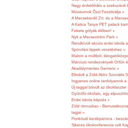
Nagy érdeklődés a szekszárdi 
Múzeumok Őszi Fesztiválja »
A Mecsekerdő Zrt. és a Mecsex
A Katica Tanya PET palack kamp
Fekete gólyák élőben! »
Nyit a Mecsextrém Park »
Rendkívüli akciós erdei iskola a
Spórolási tippek vezetéshez »
Malom a múltból, látogatóközpo
Márciusi rendezvények Orfűn 
Akadálymentes Gemenc »
Elindult a Zöld-Aktív Szociális 
Ingyenes online tanfolyamok a
Új taggal bővült az ökoklaszter
Gyűrűfű-ökofalu, egy elpusztít
Erdei iskola képzés »
Zöld ritmusban - Bemutatkoznak
tagjai »
Pünkösdi kerékpártúra - beszá
Sikeres ökokonferencia volt K