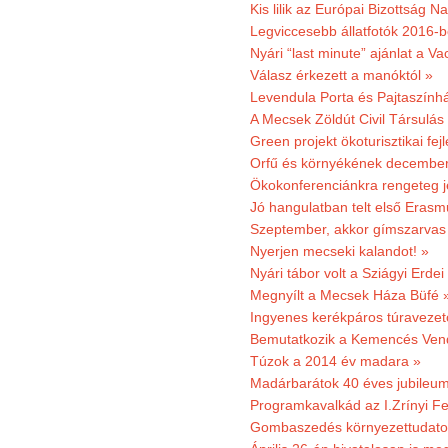
Kis lilik az Európai Bizottság 
Legviccesebb állatfotók 2016-b
Nyári “last minute” ajánlat a 
Válasz érkezett a manóktól »
Levendula Porta és Pajtaszính
A Mecsek Zöldút Civil Társulá
Green projekt ökoturisztikai fejl
Orfű és környékének december 
Ökokonferenciánkra rengeteg j
Jó hangulatban telt első Erasm
Szeptember, akkor gímszarvas 
Nyerjen mecseki kalandot! »
Nyári tábor volt a Sziágyi Erdei
Megnyílt a Mecsek Háza Büfé 
Ingyenes kerékpáros túravezet
Bemutatkozik a Kemencés Vendé
Túzok a 2014 év madara »
Madárbarátok 40 éves jubileu
Programkavalkád az I.Zrínyi Fe
Gombaszedés környezettudato