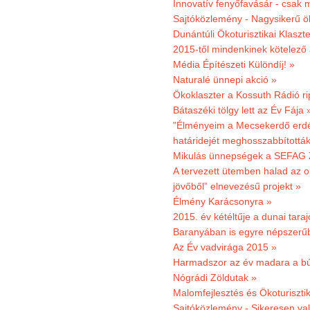
Innovatív fenyőfavásár - csak 
Sajtóközlemény - Nagysikerű öko
Dunántúli Ökoturisztikai Klaszte
2015-től mindenkinek kötelező 
Média Építészeti Különdíj! »
Naturalé ünnepi akció »
Ökoklaszter a Kossuth Rádió r
Bátaszéki tölgy lett az Év Fája 
"Élményeim a Mecsekerdő erdés
határidejét meghosszabbították
Mikulás ünnepségek a SEFAG Z
A tervezett ütemben halad az o
jövőből” elnevezésű projekt »
Élmény Karácsonyra »
2015. év kétéltűje a dunai tara
Baranyában is egyre népszerű
Az Év vadvirága 2015 »
Harmadszor az év madara a b
Nógrádi Zöldutak »
Malomfejlesztés és Ökoturiszti
Sajtóközlemény - Sikeresen való