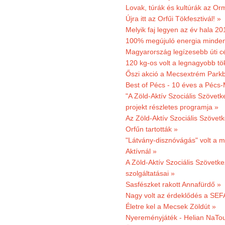
Lovak, túrák és kultúrák az O
Újra itt az Orfűi Tökfesztivál! »
Melyik faj legyen az év hala 2
100% megújuló energia minden
Magyarország legízesebb úti cé
120 kg-os volt a legnagyobb tök
Őszi akció a Mecsextrém Park
Best of Pécs - 10 éves a Pécs-
"A Zöld-Aktív Szociális Szövetk
projekt részletes programja »
Az Zöld-Aktív Szociális Szövetk
Orfűn tartották »
"Látvány-disznóvágás" volt a m
Aktívnál »
A Zöld-Aktív Szociális Szövetke
szolgáltatásai »
Sasfészket rakott Annafürdő »
Nagy volt az érdeklődés a SEF
Életre kel a Mecsek Zöldút »
Nyereményjáték - Helian NaTou