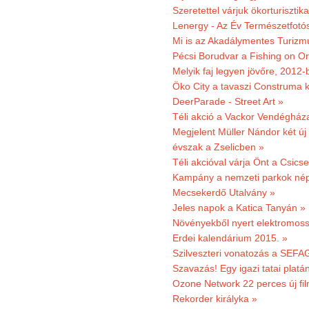
Szeretettel várjuk ökorturisztik
Lenergy - Az Év Természetfotó
Mi is az Akadálymentes Turizm
Pécsi Borudvar a Fishing on Or
Melyik faj legyen jövőre, 2012
Öko City a tavaszi Construma ki
DeerParade - Street Art »
Téli akció a Vackor Vendégház
Megjelent Müller Nándor két ú
évszak a Zselicben »
Téli akcióval várja Önt a Csics
Kampány a nemzeti parkok nép
Mecsekerdő Utalvány »
Jeles napok a Katica Tanyán »
Növényekből nyert elektromoss
Erdei kalendárium 2015. »
Szilveszteri vonatozás a SEFAG
Szavazás! Egy igazi tatai platán
Ozone Network 22 perces új fil
Rekorder királyka »