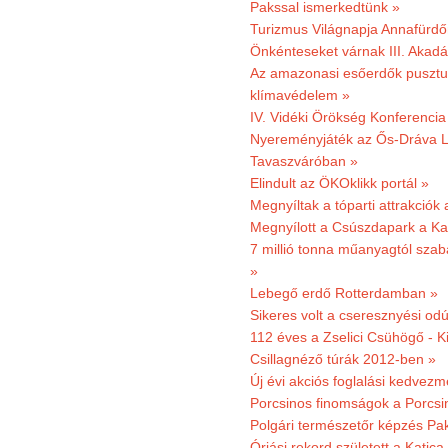
Pakssal ismerkedtünk »
Turizmus Világnapja Annafürdő
Önkénteseket várnak III. Akad
Az amazonasi esőerdők pusztu
klímavédelem »
IV. Vidéki Örökség Konferencia
Nyereményjáték az Ős-Dráva L
Tavaszváróban »
Elindult az ÖKOklikk portál »
Megnyíltak a tóparti attrakciók
Megnyílott a Csúszdapark a Ka
7 millió tonna műanyagtól sza
»
Lebegő erdő Rotterdamban »
Sikeres volt a cseresznyési odú
112 éves a Zselici Csühögő - K
Csillagnéző túrák 2012-ben »
Új évi akciós foglalási kedvez
Porcsinos finomságok a Porcsi
Polgári természetőr képzés Pa
Óriási rekord született a Katic