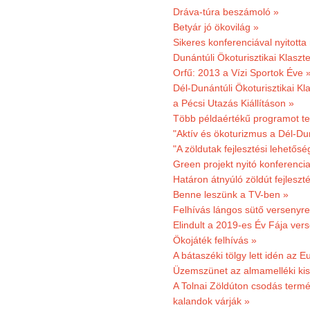
Dráva-túra beszámoló »
Betyár jó ökovilág »
Sikeres konferenciával nyitotta
Dunántúli Ökoturisztikai Klaszte
Orfű: 2013 a Vízi Sportok Éve 
Dél-Dunántúli Ökoturisztikai Kla
a Pécsi Utazás Kiállításon »
Több példaértékű programot te
"Aktív és ökoturizmus a Dél-Du
"A zöldutak fejlesztési lehetős
Green projekt nyitó konferenci
Határon átnyúló zöldút fejleszté
Benne leszünk a TV-ben »
Felhívás lángos sütő versenyre
Elindult a 2019-es Év Fája ver
Ökojáték felhívás »
A bátaszéki tölgy lett idén az E
Üzemszünet az almamelléki ki
A Tolnai Zöldúton csodás termész
kalandok várják »