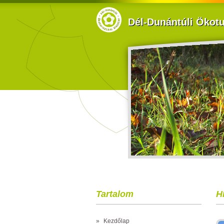
Dél-Dunántúli Ökotur
Tartalom
H
»
Kezdőlap