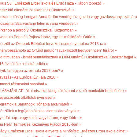
kus Suli Erdészeti Erdei Iskola és Erdő Háza - Tábori toborzó »
ossz idő ellenére jól sikerült az Ökofesztivál »
nkalehetőség Lengyel-Annafürdőn vendégházi gazda vagy gazdasszony számára
bőszénfai Szarvasfarm télen is várja vendégeit »
rkshop a pörbölyi Ökoturisztikai Központban »
vendula Porta és Pajtaszínház, egy kis múltidézés Orfűn »
készült az Ökopark Bükkösd tervezett eseménynaptára 2013-ra »
ménybeszámoló az Orfűről induló “Tavak között hegygerincen” túráról »
ld ritmusban - Ismét bemutatkoznak a Dél-Dunántúli Ökoturisztikai Klaszter tagjai »
16 év hüllője a kockás sikló »
lyik faj legyen az év hala 2017-ben? »
avazás - Az Európai Év Fája 2016 »
menci rétisasokat sasolhat »
LÁSAJÁNLAT - ökoturisztikai látogatóközpont vezető munkakör betöltésére »
egviccesebb állatfotók nyertesei »
ogramok a Barlangok Hónapja alkalmából »
készültek a legújabb ökoklaszteres kiadványok »
 orfűi nap...vagy kettő, vagy három, vagy több... »
fűi Helyi Termék és Kézműves Piacok 2016-ban »
ágyi Erdészeti Erdei Iskola elnyerte a Minősített Erdészeti Erdei Iskola címet »