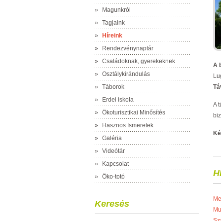
»
Magunkról
»
Tagjaink
»
Híreink
»
Rendezvénynaptár
»
Családoknak, gyerekeknek
A 
»
Osztálykirándulás
Lu
»
Táborok
Tá
»
Erdei iskola
A 
»
Ökoturisztikai Minősítés
biz
»
Hasznos Ismeretek
Ké
»
Galéria
»
Videótár
»
Kapcsolat
H
»
Öko-totó
Me
Keresés
Mu
Sz