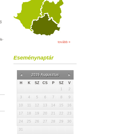
fő
k-
tovább »
Eseménynaptár
2026 Augusztus
H
K
SZ
CS
P
SZ
V
1
2
3
4
5
6
7
8
9
10
11
12
13
14
15
16
17
18
19
20
21
22
23
24
25
26
27
28
29
30
31