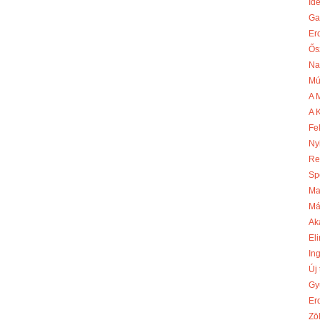
Id
Ga
Er
Ős
Na
Mú
A 
A 
Fe
Ny
Re
Sp
Ma
Má
Ak
Eli
In
Új
Gy
Er
Zö