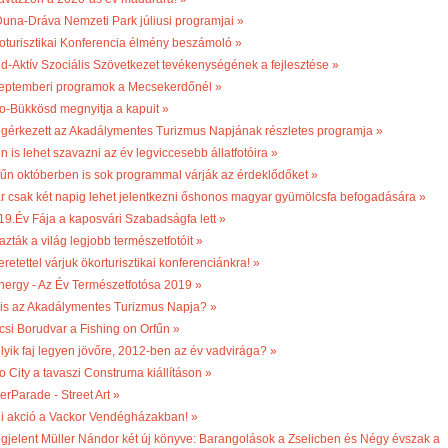
Duna-Dráva Nemzeti Park júliusi programjai »
oturisztikai Konferencia élmény beszámoló »
ld-Aktív Szociális Szövetkezet tevékenységének a fejlesztése »
eptemberi programok a Mecsekerdőnél »
o-Bükkösd megnyitja a kapuit »
gérkezett az Akadálymentes Turizmus Napjának részletes programja »
n is lehet szavazni az év legviccesebb állatfotóira »
fűn októberben is sok programmal várják az érdeklődőket »
r csak két napig lehet jelentkezni őshonos magyar gyümölcsfa befogadására »
19.Év Fája a kaposvári Szabadságfa lett »
azták a világ legjobb természetfotóit »
retettel várjuk ökorturisztikai konferenciánkra! »
nergy - Az Év Természetfotósa 2019 »
 is az Akadálymentes Turizmus Napja? »
csi Borudvar a Fishing on Orfűn »
lyik faj legyen jövőre, 2012-ben az év vadvirága? »
o City a tavaszi Construma kiállításon »
erParade - Street Art »
li akció a Vackor Vendégházakban! »
gjelent Müller Nándor két új könyve: Barangolások a Zselicben és Négy évszak a