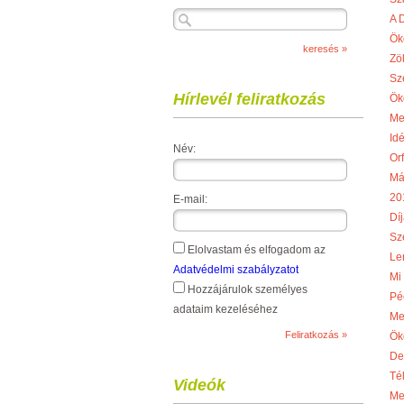
A 
Ök
Zö
Sz
Hírlevél feliratkozás
Ök
Me
Idé
Név:
Or
Má
20
E-mail:
Díj
Sze
Elolvastam és elfogadom az
Le
Adatvédelmi szabályzatot
Mi
Hozzájárulok személyes
Pé
adataim kezeléséhez
Me
Ök
De
Té
Videók
Me