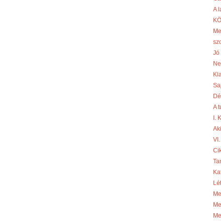
A 
KÖ
Me
sz
Jó 
Ne
Kl
Sa
Dé
A 
I.
Aki
VI.
Cik
Ta
Ka
Lé
Me
Me
Me