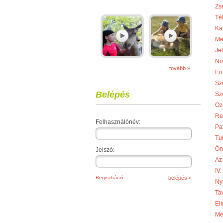
Zs
Té
Ka
Me
Je
Nö
tovább »
Er
Sz
Belépés
Sza
Oz
Re
Felhasználónév:
Pa
Tu
Ön
Jelszó:
Az
IV
Regisztráció
Ny
Ta
Eli
Meg