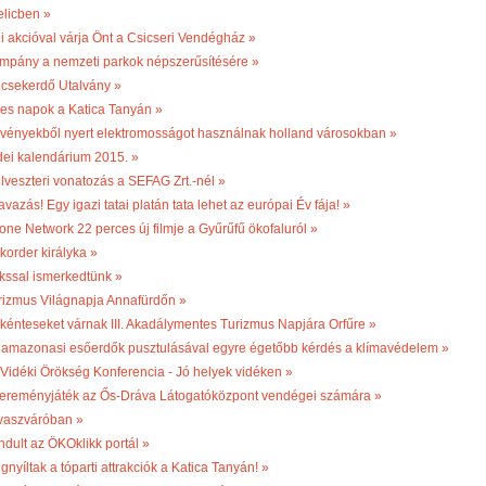
elicben »
li akcióval várja Önt a Csicseri Vendégház »
mpány a nemzeti parkok népszerűsítésére »
csekerdő Utalvány »
les napok a Katica Tanyán »
vényekből nyert elektromosságot használnak holland városokban »
dei kalendárium 2015. »
ilveszteri vonatozás a SEFAG Zrt.-nél »
vazás! Egy igazi tatai platán tata lehet az európai Év fája! »
one Network 22 perces új filmje a Gyűrűfű ökofaluról »
korder királyka »
kssal ismerkedtünk »
rizmus Világnapja Annafürdőn »
kénteseket várnak III. Akadálymentes Turizmus Napjára Orfűre »
 amazonasi esőerdők pusztulásával egyre égetőbb kérdés a klímavédelem »
. Vidéki Örökség Konferencia - Jó helyek vidéken »
ereményjáték az Ős-Dráva Látogatóközpont vendégei számára »
vaszváróban »
ndult az ÖKOklikk portál »
nyíltak a tóparti attrakciók a Katica Tanyán! »