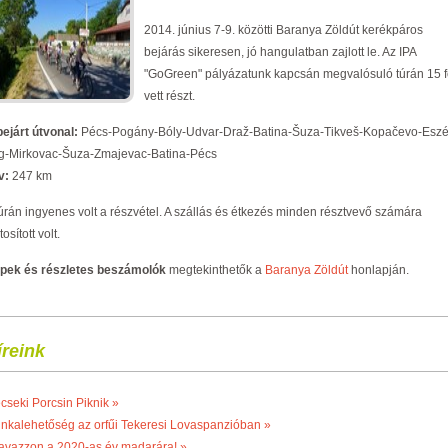
2014. június 7-9. közötti Baranya Zöldút kerékpáros
bejárás sikeresen, jó hangulatban zajlott le. Az IPA
"GoGreen" pályázatunk kapcsán megvalósuló túrán 15 
vett részt.
bejárt útvonal:
Pécs-Pogány-Bóly-Udvar-Draž-Batina-Šuza-Tikveš-Kopačevo-Eszé
g-Mirkovac-Šuza-Zmajevac-Batina-Pécs
v:
247 km
túrán ingyenes volt a részvétel. A szállás és étkezés minden résztvevő számára
tosított volt.
pek és részletes beszámolók
megtekinthetők a
Baranya Zöldút
honlapján.
íreink
cseki Porcsin Piknik »
nkalehetőség az orfűi Tekeresi Lovaspanzióban »
avazzon a 2020-as év madarára! »