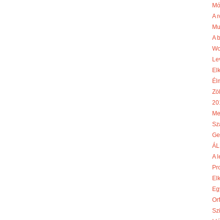
Mó
A r
Mu
A 
Wo
Le
El
Él
Zö
20
Me
Sz
Ge
ÁL
A l
Pr
El
Egy
Or
Szi