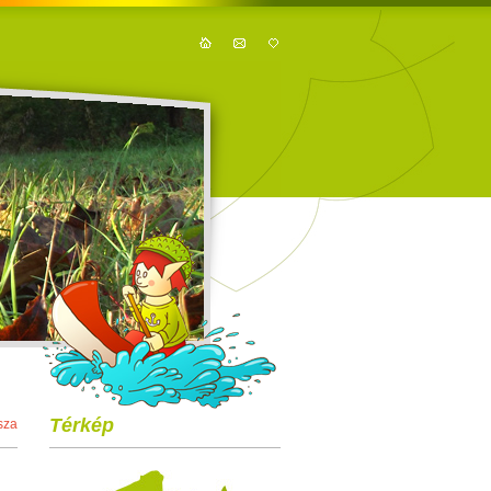
Térkép
sza