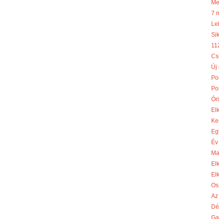
Me
7 
Le
Si
11
Cs
Új
Po
Po
Óri
El
Ke
Eg
Év
Ma
El
El
Os
Az
Dé
Ga