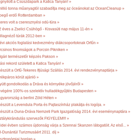
gnyílott a Csúszdapark a Katica Tanyán! »
millió tonna műanyagtól szabadítja meg az óceánokat az OceanCleanup »
begő erdő Rotterdamban »
keres volt a cseresznyési odú-túra »
2 éves a Zselici Csühögő - Kisvasúti nap május 11-én »
illagnéző túrák 2012-ben »
 évi akciós foglalási kedvezmény diákcsoportoknak Orfűn »
rcsinos finomságok a Porcsin Pikniken »
lgári természetőr képzés Pakson »
ási rekord született a Katica Tanyán! »
készült a Orfű-Tekeres Ifjúsági Szállás 2014. évi rendezvénynaptárja »
rékpáros körút ajánló »
yütt gondolkodás a Dráva és környéke jövőjéről »
 végére 100%-os szelektív hulladékgyűjtés Budapesten »
gyarország a berlini Zöld Héten »
készült a Levendula Porta és Pajtaszínház plakátja és logója. »
készült a Duna-Dráva Nemzeti Park Igazgatóság 2014. évi eseménynaptára »
ztálykirándulás szervezők FIGYELEM!!! »
 idei évben számos újdonság várja a Szennai Skanzen látogatóit. Az első... »
l-Dunántúl Turizmusáért 2011. díj »
sztronómiai honlap »