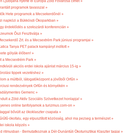
én Ljubljana nyerte el Európa Zöld Fővárosa címet »
rantált programok tavasszal »
dők Hete programok a Mecsekerdőnél »
zi napközi a Bükkösdi Ökoparkban »
gy érdeklődés a szekszárdi konferencián »
zeumok Őszi Fesztiválja »
Mecsekerdő Zrt. és a Mecsextrém Park júniusi programjai »
Katica Tanya PET palack kampányt indított »
kete gólyák élőben! »
it a Mecsextrém Park »
ndkívüli akciós erdei iskola ajánlat március 15-ig »
órolási tippek vezetéshez »
lom a múltból, látogatóközpont a jövőből Orfűn »
rciusi rendezvények Orfűn és környékén »
adálymentes Gemenc »
ndult a Zöld-Aktív Szociális Szövetkezet honlapja! »
gyenes online tanfolyamok a turizmus.com-on »
 taggal bővült az ökoklaszter csapata »
űrűfű-ökofalu, egy elpusztított közösség, ahol ma pezseg a természet »
dei iskola képzés »
ld ritmusban - Bemutatkoznak a Dél-Dunántúli Ökoturisztikai Klaszter tagjai »