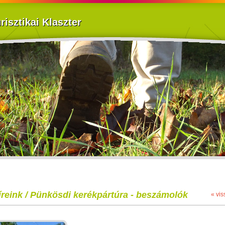
isztikai Klaszter
íreink / Pünkösdi kerékpártúra - beszámolók
« vis