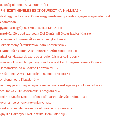
lakosság dönthet 2013 madaráról »
RNYEZETI NEVELÉS ÉS ÖKOTURISZTIKAI KIÁLLÍTÁS »
dvehagyma Fesztivál Orfűn – egy rendezvény a tudatos, egészséges életmód
olgálatában »
gyakorlatot gyűjt az Ökoturisztikai Klaszter »
mzetközi Zöldutat szervez a Dél-Dunántúli Ökoturisztikai Klaszter »
aszterünk a Fővárosi Állat- és Növénykertben »
jtóközlemény-Ökoturisztikai Záró Konferencia »
l-Dunántúli Ökoturisztikai Klaszter - Záró konferencia »
turisztikai klaszterek szerepe a regionális marketingben »
 Kistérségi Lovas Hagyományőrző Fesztivál kerül megrendezésre Orfűn »
 lemaradt volna a Szalma Fesztiválról... »
 Orfűi Tökfesztivál - Megdőlhet az eddigi rekord? »
k jelent meg a Klaszterről »
nulmány jelent meg a régiónk ökoturizmusáról egy zágrábi folyóiratban »
tica Tanya 2013-as tematikus programjai »
trejöhet Közép-Kelet-Európa első határon átnyúló „Zöldút”-ja »
gvan a nyereményjátékunk nyertese »
csekerdő és Mecsextrém Park júniusi programjai »
gnyílt a Bakonyai Ökoturisztikai Bemutatóhely »