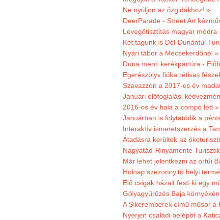
Ne nyúljon az őzgidákhoz! »
DeerParade - Street Art kézmű
Levegőtisztítás magyar módra 
Két tagunk is Dél-Dunántúl Turi
Nyári tábor a Mecsekerdőnél »
Duna menti kerékpártúra - Előfo
Egerészölyv fióka rétisas fész
Szavazzon a 2017-es év madar
Januári előfoglalási kedvezmén
2016-os év hala a compó lett »
Januárban is folytatódik a pént
Interaktív ismeretszerzés a T
Átadásra kerültek az ökoturiszt
Nagyatád-Rinyamente Turisztik
Már lehet jelentkezni az orfűi 
Holnap szezonnyitó helyi termé
Élő csigák házait festi ki egy 
Gólyagyűrűzés Baja környékén
A Sikeremberek című műsor a K
Nyerjen családi belépőt a Katic