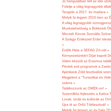
Jó hangulatban telt az idei uto
Fülelje a világ legnagyobb álla
Tengelic a 2017. év madara »
Melyik fa legyen 2015-ben az É
A világ legnagyobb szmogporsz
Munkalehetőség a Bükkösdi Ök
Mecsek Kincse Szociális Szöve
A Sziágyi Erdészeti Erdei Iskol
»
Erdők Hete a SEFAG Zrt-nél »
Környezetünkért Díjat kapott D
Videó készült az Erasmus talál
Péntek esti programok a Zselic
Ajánlások Zöld fesztiválok sze
Megjelent a "Turisztikai és Vid
száma »
Találkozzunk az OMÉK-on! »
Százmilliós fejlesztés a Katica
Lovak, túrák és kultúrák az O
Újra itt az Orfűi Tökfesztivál! »
Melyik faj legyen az év hala 2