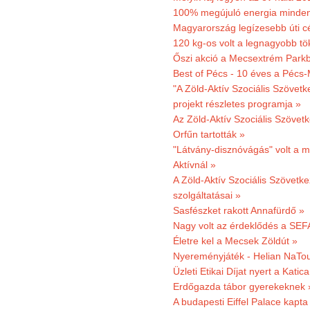
100% megújuló energia minden
Magyarország legízesebb úti cé
120 kg-os volt a legnagyobb tök
Őszi akció a Mecsextrém Park
Best of Pécs - 10 éves a Pécs-
"A Zöld-Aktív Szociális Szövetk
projekt részletes programja »
Az Zöld-Aktív Szociális Szövetk
Orfűn tartották »
"Látvány-disznóvágás" volt a m
Aktívnál »
A Zöld-Aktív Szociális Szövetke
szolgáltatásai »
Sasfészket rakott Annafürdő »
Nagy volt az érdeklődés a SEF
Életre kel a Mecsek Zöldút »
Nyereményjáték - Helian NaTou
Üzleti Etikai Díjat nyert a Katic
Erdőgazda tábor gyerekeknek 
A budapesti Eiffel Palace kapta