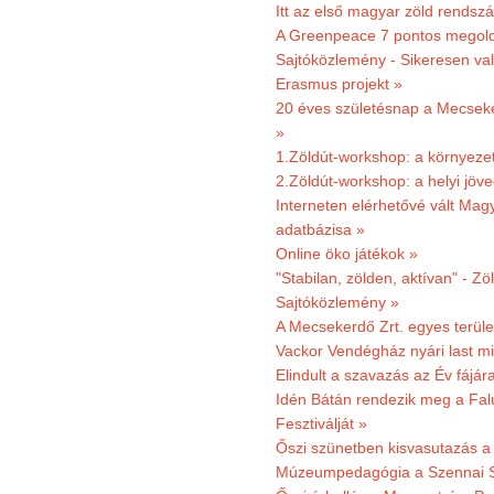
Itt az első magyar zöld rendsz
A Greenpeace 7 pontos megoldás
Sajtóközlemény - Sikeresen val
Erasmus projekt »
20 éves születésnap a Mecsekerd
»
1.Zöldút-workshop: a környezet
2.Zöldút-workshop: a helyi jöv
Interneten elérhetővé vált Mag
adatbázisa »
Online öko játékok »
"Stabilan, zölden, aktívan" - Zö
Sajtóközlemény »
A Mecsekerdő Zrt. egyes terület
Vackor Vendégház nyári last mi
Elindult a szavazás az Év fájár
Idén Bátán rendezik meg a Fa
Fesztiválját »
Őszi szünetben kisvasutazás a
Múzeumpedagógia a Szennai 