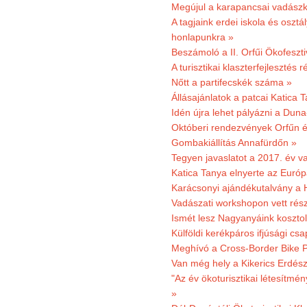
Megújul a karapancsai vadászk
A tagjaink erdei iskola és osztál
honlapunkra »
Beszámoló a II. Orfűi Ökofeszti
A turisztikai klaszterfejlesztés
Nőtt a partifecskék száma »
Állásajánlatok a patcai Katica
Idén újra lehet pályázni a Dun
Októberi rendezvények Orfűn 
Gombakiállítás Annafürdőn »
Tegyen javaslatot a 2017. év v
Katica Tanya elnyerte az Európ
Karácsonyi ajándékutalvány a H
Vadászati workshopon vett rés
Ismét lesz Nagyanyáink kosztol
Külföldi kerékpáros ifjúsági cs
Meghívó a Cross-Border Bike P
Van még hely a Kikerics Erdész
"Az év ökoturisztikai létesítmén
»