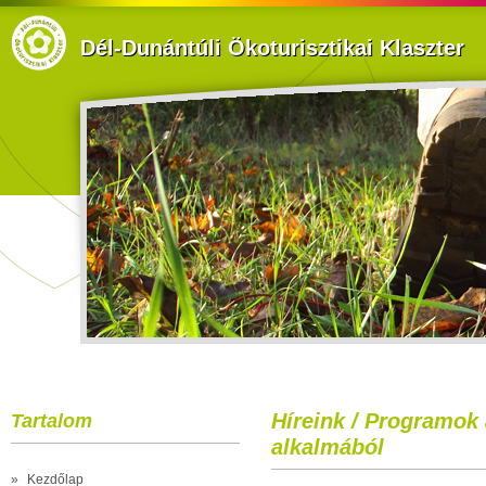
Dél-Dunántúli Ökoturisztikai Klaszter
Híreink / Programok
Tartalom
alkalmából
»
Kezdőlap