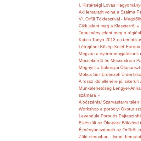
I. Kistérségi Lovas Hagyomány
Aki lemaradt volna a Szalma Fes
VI. Orfűi Tökfesztivál - Megdől
Cikk jelent meg a Klaszterről »
Tanulmány jelent meg a régiónk
Katica Tanya 2013-as tematiku
Létrejöhet Közép-Kelet-Európa 
Megvan a nyereményjátékunk 
Mecsekerdő és Mecsextrém Park
Megnyílt a Bakonyai Ökoturiszt
Mókus Suli Erdészeti Erdei Isk
A rossz idő ellenére jól sikerült
Munkalehetőség Lengyel-Anna
számára »
A bőszénfai Szarvasfarm télen i
Workshop a pörbölyi Ökoturisz
Levendula Porta és Pajtaszínhá
Elkészült az Ökopark Bükkösd 
Élménybeszámoló az Orfűről ind
Zöld ritmusban - Ismét bemutat