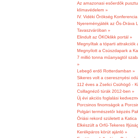
Az amazonasi esőerdők pusztu
klímavédelem »
IV. Vidéki Örökség Konferencia
Nyereményjáték az Ős-Dráva L
Tavaszváróban »
Elindult az ÖKOklikk portál »
Megnyíltak a tóparti attrakciók
Megnyílott a Csúszdapark a Ka
7 millió tonna műanyagtól sza
»
Lebegő erdő Rotterdamban »
Sikeres volt a cseresznyési odú
112 éves a Zselici Csühögő - K
Csillagnéző túrák 2012-ben »
Új évi akciós foglalási kedvez
Porcsinos finomságok a Porcsi
Polgári természetőr képzés Pa
Óriási rekord született a Katic
Elkészült a Orfű-Tekeres Ifjúsá
Kerékpáros körút ajánló »