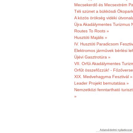
Mecsekerdő és Mecsextrém Par
Téli szünet a bükkösdi Ökopar
A közös örökség vidéki útvonala
Újra Akadálymentes Turizmus 
Routes To Roots »
Husztóti Majális »
IV. Husztóti Paradicsom Fesztiv
Elektromos járművek bérlési l
Újévi Gasztrotúra »
VII. Orfűi Akadálymentes Turi
Orfűt összefőzzük! - Főzőverse
XIX. Medvehagyma Fesztivál »
Leader Projekt bemutatása »
Nemzetközi fenntartható turiszt
»
Adatvédelmi nyilatkozat