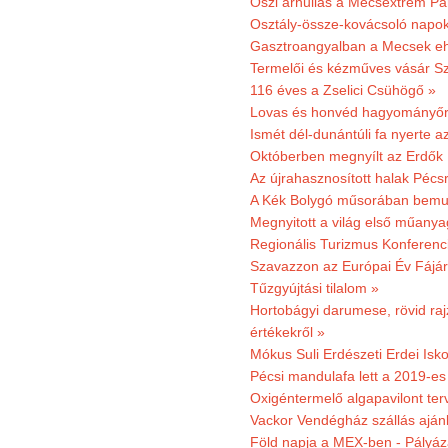
Őszi árhullás a Mecsextrém Pa
Osztály-össze-kovácsoló napok
Gasztroangyalban a Mecsek eh
Termelői és kézműves vásár Sz
116 éves a Zselici Csühögő »
Lovas és honvéd hagyományőr
Ismét dél-dunántúli fa nyerte a
Októberben megnyílt az Erdők
Az újrahasznosított halak Pécs
A Kék Bolygó műsorában bemut
Megnyitott a világ első műanya
Regionális Turizmus Konferenc
Szavazzon az Európai Év Fájár
Tűzgyújtási tilalom »
Hortobágyi darumese, rövid raj
értékekről »
Mókus Suli Erdészeti Erdei Isko
Pécsi mandulafa lett a 2019-es
Oxigéntermelő algapavilont ter
Vackor Vendégház szállás aján
Föld napja a MEX-ben - Pályáz