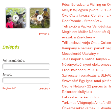
Pécsi Borudvar a Fishing on Or
Melyik faj legyen jövőre, 2012
Öko City a tavaszi Construma ki
DeerParade - Street Art »
Téli akció a Vackor Vendégház
Megjelent Müller Nándor két ú
tovább »
évszak a Zselicben »
Téli akcióval várja Önt a Csics
Belépés
Kampány a nemzeti parkok nép
Mecsekerdő Utalvány »
Jeles napok a Katica Tanyán »
Felhasználónév:
Növényekből nyert elektromoss
Erdei kalendárium 2015. »
Jelszó:
Szilveszteri vonatozás a SEFAG
Szavazás! Egy igazi tatai platán
Ozone Network 22 perces új fil
Regisztráció
Rekorder királyka »
Pakssal ismerkedtünk »
Turizmus Világnapja Annafürdő
Önkénteseket várnak III. Akad