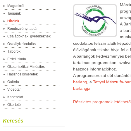
Márci
»
Magunkról
progr
»
Tagjaink
orszá
»
Híreink
A Bar
»
Rendezvénynaptár
a bar
»
Családoknak, gyerekeknek
munkáj
csodálatos felszín alatti képz
»
Osztálykirándulás
élővilágának titkaira hívja fel a 
»
Táborok
A barlangok kedvezményes belé
»
Erdei iskola
tartalmas programokon, szakve
»
Ökoturisztikai Minősítés
hasznos információhoz.
»
Hasznos Ismeretek
A programsorozat dél-dunántúl
barlang
, a
Tettyei Mésztufa-bar
»
Galéria
barlangja
.
»
Videótár
»
Kapcsolat
Részletes programok letölthető
»
Öko-totó
Keresés