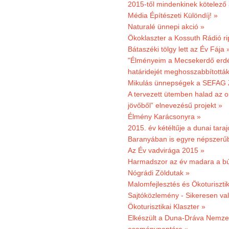
2015-től mindenkinek kötelező 
Média Építészeti Különdíj! »
Naturalé ünnepi akció »
Ökoklaszter a Kossuth Rádió r
Bátaszéki tölgy lett az Év Fája 
"Élményeim a Mecsekerdő erdés
határidejét meghosszabbították
Mikulás ünnepségek a SEFAG Z
A tervezett ütemben halad az o
jövőből” elnevezésű projekt »
Élmény Karácsonyra »
2015. év kétéltűje a dunai tara
Baranyában is egyre népszerű
Az Év vadvirága 2015 »
Harmadszor az év madara a b
Nógrádi Zöldutak »
Malomfejlesztés és Ökoturiszti
Sajtóközlemény - Sikeresen való
Ökoturisztikai Klaszter »
Elkészült a Duna-Dráva Nemzet