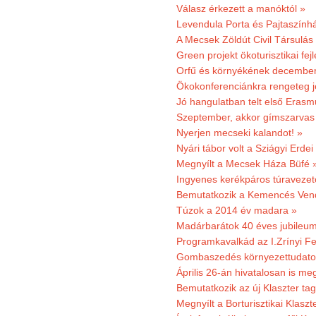
Válasz érkezett a manóktól »
Levendula Porta és Pajtaszính
A Mecsek Zöldút Civil Társulá
Green projekt ökoturisztikai fejl
Orfű és környékének december 
Ökokonferenciánkra rengeteg j
Jó hangulatban telt első Erasm
Szeptember, akkor gímszarvas 
Nyerjen mecseki kalandot! »
Nyári tábor volt a Sziágyi Erdei
Megnyílt a Mecsek Háza Büfé 
Ingyenes kerékpáros túravezet
Bemutatkozik a Kemencés Vendé
Túzok a 2014 év madara »
Madárbarátok 40 éves jubileu
Programkavalkád az I.Zrínyi Fe
Gombaszedés környezettudato
Április 26-án hivatalosan is m
Bemutatkozik az új Klaszter t
Megnyílt a Borturisztikai Klasz