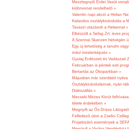
Mesztegnyői Erdei Vasút vonal
különvonat rendelhető »
Valentin napi akció a Helian Na
Kalandos osztálykirándulás a 
Tavaszi utazások a Heliannal »
Elkészült a Sefag Zrt. éves pr
A Szennai Skanzen hétvégén újr
Egy új lehetőség a tanulni vá
indul mesterképzés »
Gyulaj Erdészeti és Vadászati 
Februárban is péntek esti prog
Bértartás az Ökoparkban »
Májusban már szerdától nyitva
Osztálykirándulásnak, nyári táb
Diákszállás »
Mecseki Mézes Körút felhívás
tétele érdekében »
Megnyílt az Ős-Dráva Látogat
Felfedező úton a Zselici Csilla
Projektzáró események a SEFA
Megújult a Vackor Vendégház h