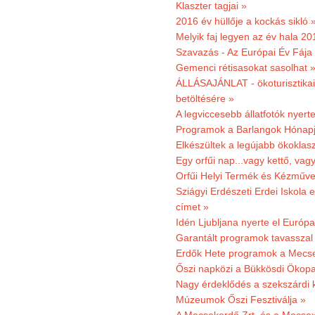
Klaszter tagjai »
2016 év hüllője a kockás sikló 
Melyik faj legyen az év hala 2
Szavazás - Az Európai Év Fája
Gemenci rétisasokat sasolhat 
ÁLLÁSAJÁNLAT - ökoturisztikai
betöltésére »
A legviccesebb állatfotók nyert
Programok a Barlangok Hónapj
Elkészültek a legújabb ökoklas
Egy orfűi nap...vagy kettő, vag
Orfűi Helyi Termék és Kézműv
Sziágyi Erdészeti Erdei Iskola e
címet »
Idén Ljubljana nyerte el Európ
Garantált programok tavasszal
Erdők Hete programok a Mecs
Őszi napközi a Bükkösdi Ökop
Nagy érdeklődés a szekszárdi 
Múzeumok Őszi Fesztiválja »