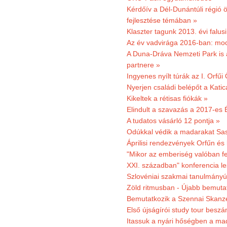
Kérdőív a Dél-Dunántúli régió ö
fejlesztése témában »
Klaszter tagunk 2013. évi falusi
Az év vadvirága 2016-ban: mocs
A Duna-Dráva Nemzeti Park is a
partnere »
Ingyenes nyílt túrák az I. Orfűi
Nyerjen családi belépőt a Kat
Kikeltek a rétisas fiókák »
Elindult a szavazás a 2017-es 
A tudatos vásárló 12 pontja »
Odúkkal védik a madarakat Sa
Áprilisi rendezvények Orfűn és
"Mikor az emberiség valóban fe
XXI. században" konferencia les
Szlovéniai szakmai tanulmányút
Zöld ritmusban - Újabb bemuta
Bemutatkozik a Szennai Skanzen
Első újságírói study tour besz
Itassuk a nyári hőségben a ma