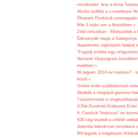
növekedés" lesz a téma Szeks
Akciós szállás a Lovastanya V
Ökopark Pünkösdi csomagajánl
Már 3 tojás van a fészekben »
Zöld ritmusban - Elkészültek a 
Édesanyák napja a Galagonya
Napelemes zajtompító falakat 
"Fogadj örökbe egy virágcsokro
Nemzeti Várprogram keretében 3
években »
Mi legyen 2016 év madara? - la
közül »
Online erdei szálláskereső indu
Átadták a megújult gemenci kiál
Túraútvonalat is megtisztítana
A Dél-Dunántúl Erdészeti Erdei
II. Cserkúti "kisbúcsú" és kéz
500 cég teszteli a zöldítő weba
Jelentős kékvércse-vonulásra 
Mit tegyek a magányos fiókáva