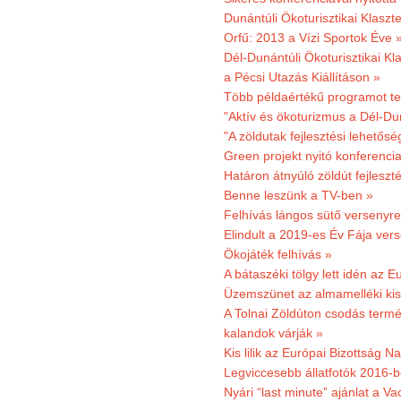
Dunántúli Ökoturisztikai Klaszte
Orfű: 2013 a Vízi Sportok Éve 
Dél-Dunántúli Ökoturisztikai Kla
a Pécsi Utazás Kiállításon »
Több példaértékű programot te
"Aktív és ökoturizmus a Dél-Du
"A zöldutak fejlesztési lehetős
Green projekt nyitó konferenci
Határon átnyúló zöldút fejleszté
Benne leszünk a TV-ben »
Felhívás lángos sütő versenyre
Elindult a 2019-es Év Fája ver
Ökojáték felhívás »
A bátaszéki tölgy lett idén az E
Üzemszünet az almamelléki ki
A Tolnai Zöldúton csodás termész
kalandok várják »
Kis lilik az Európai Bizottság 
Legviccesebb állatfotók 2016-b
Nyári “last minute” ajánlat a 