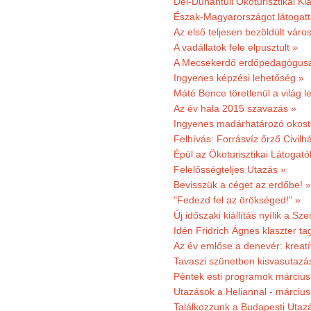
Dél-Dunántúli Ökoturisztikai Kl
Észak-Magyarországot látogatt
Az első teljesen bezöldült váro
A vadállatok fele elpusztult »
A Mecsekerdő erdőpedagógusáé
Ingyenes képzési lehetőség »
Máté Bence töretlenül a világ le
Az év hala 2015 szavazás »
Ingyenes madárhatározó okost
Felhívás: Forrásvíz őrző Civilh
Épül az Ökoturisztikai Látogat
Felelősségteljes Utazás »
Bevisszük a céget az erdőbe! »
"Fedezd fel az örökséged!" »
Új időszaki kiállítás nyílik a S
Idén Fridrich Ágnes klaszter ta
Az év emlőse a denevér: kreat
Tavaszi szünetben kisvasutazá
Péntek esti programok márciusb
Utazások a Heliannal - márciusi
Találkozzunk a Budapesti Utazás