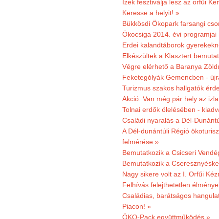
Ízek fesztiválja lesz az orfűi 
Keresse a helyit! »
Bükkösdi Ökopark farsangi cso
Ökocsiga 2014. évi programjai
Erdei kalandtáborok gyerekekn
Elkészültek a Klasztert bemutat
Végre elérhető a Baranya Zöldú
Feketególyák Gemencben - újr
Turizmus szakos hallgatók érdek
Akció: Van még pár hely az izla
Tolnai erdők ölelésében - kiad
Családi nyaralás a Dél-Dunánt
A Dél-dunántúli Régió ökoturisz
felmérése »
Bemutatkozik a Csicseri Vendég
Bemutatkozik a Cseresznyéskert 
Nagy sikere volt az I. Orfűi K
Felhívás felejthetetlen élmény
Családias, barátságos hangulat
Piacon! »
ÖKO-Pack együttműködés »