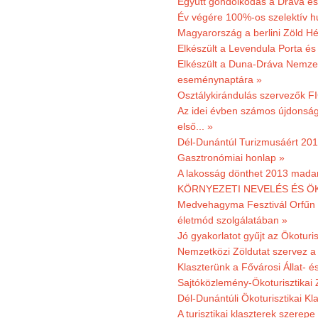
Együtt gondolkodás a Dráva és 
Év végére 100%-os szelektív h
Magyarország a berlini Zöld Hé
Elkészült a Levendula Porta és 
Elkészült a Duna-Dráva Nemzet
eseménynaptára »
Osztálykirándulás szervezők F
Az idei évben számos újdonság 
első... »
Dél-Dunántúl Turizmusáért 2011
Gasztronómiai honlap »
A lakosság dönthet 2013 madar
KÖRNYEZETI NEVELÉS ÉS ÖK
Medvehagyma Fesztivál Orfűn 
életmód szolgálatában »
Jó gyakorlatot gyűjt az Ökoturis
Nemzetközi Zöldutat szervez a 
Klaszterünk a Fővárosi Állat- 
Sajtóközlemény-Ökoturisztikai 
Dél-Dunántúli Ökoturisztikai Kl
A turisztikai klaszterek szerep