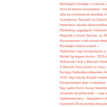
Barlangok Hónapja a március 
Hozz ki többet kevesebből - Vi
Idős-fa-mentőakciót tartottak 
Szentlőrinci Termelői és Kézm
Határokon átívelő ökoturisztika
Marketing nagyágyúk Szekszárd
Megnyilt a Green Bazaar, az É
Kisvonatozás a téli szünet idej
Rendeljen különvonatot! »
Halloween napi kisvasutazás a
Melyik faj legyen jövőre, 2015
Szilveszteri buli a Mecsek Ház
A Mecsek Háza jövőre is várja 
Európai Hulladékcsökkentési H
2015 Sajó Károly Kárpát-mede
Komposztálás akár a lakásban 
Egy újabb finom recept klaszter
Innovatív fenyőfavásár - csak 
Sajtóközlemény - Nagysikerű öko
Dunántúli Ökoturisztikai Klaszte