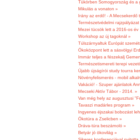
Tükörben Somogyország és a 
Mikulás a vonaton »
Irány az erdő! - A Mecsekerdő t
Természetvédelmi rajzpályázat 
Mezei tücsök lett a 2016-os év
Workshop az új tagoknál »
Túlszárnyaltuk Európát szemé
Ökoközpont lett a sásvölgyi Er
Immár teljes a fészekalj Geme
Természetismereti terepi vezet
Újabb újságírói study tourra ker
Növényfelismerés - mobil alka
Vakáció! - Szuper ajánlatok An
Mecseki Aktív Tábor - 2014. »
Van még hely az augusztusi "F
Tavaszi madárles program »
Ingyenes éjszakai bobozást le
Ökotúra a Zselicben »
Dráva-túra beszámoló »
Betyár jó ökovilág »
Sikeres konferenciával nyitotta