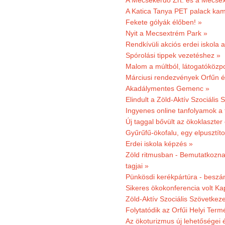
A Mecsekerdő Zrt. és a Mecsex
A Katica Tanya PET palack kamp
Fekete gólyák élőben! »
Nyit a Mecsextrém Park »
Rendkívüli akciós erdei iskola a
Spórolási tippek vezetéshez »
Malom a múltból, látogatóközpo
Márciusi rendezvények Orfűn 
Akadálymentes Gemenc »
Elindult a Zöld-Aktív Szociális 
Ingyenes online tanfolyamok a
Új taggal bővült az ökoklaszter
Gyűrűfű-ökofalu, egy elpusztít
Erdei iskola képzés »
Zöld ritmusban - Bemutatkoznak
tagjai »
Pünkösdi kerékpártúra - beszá
Sikeres ökokonferencia volt K
Zöld-Aktív Szociális Szövetkez
Folytatódik az Orfűi Helyi Ter
Az ökoturizmus új lehetőségei