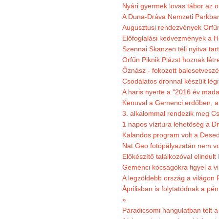
Nyári gyermek lovas tábor az o
A Duna-Dráva Nemzeti Parkban f
Augusztusi rendezvények Orfű
Előfoglalási kedvezmények a He
Szennai Skanzen téli nyitva tar
Orfűn Piknik Plázst hoznak létr
Őznász - fokozott balesetveszé
Csodálatos drónnal készült légi
A haris nyerte a "2016 év mada
Kenuval a Gemenci erdőben, a
3. alkalommal rendezik meg Cse
1 napos vízitúra lehetőség a D
Kalandos program volt a Dese
Nat Geo fotópályazatán nem vo
Előkészítő találkozóval elindul
Gemenci kócsagokra figyel a vi
A legzöldebb ország a világon 
Áprilisban is folytatódnak a pé
»
Paradicsomi hangulatban telt 