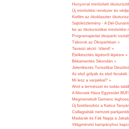
Hunyorral minősített ökoturiszti
Új minősítési rendszer és védje
Kisfilm az ökoklaszter ökoturisz
Sajtóközlemény - A Dél-Dunántúl
be az ökoturisztikai minősítési 
Programajánlat ökoparki osztál
Táborok az Ökoparkban »
Tavaszi akció: Izland! »
Ételkészítés lépésről lépésre »
Békamentés Sikondán »
Jelentkezés Turisztikai Deszt
Az első gólyák és első fecskék 
Mi lesz a varjakkal? »
Ahol a természet és tudás talál
A Mecsek Háza Egyesület BÜFÉS
Megmenekült Gemenc leghoss
Új fizetőeszköz a Katica Tanyá
Csillagséták nemzeti parkjain
Madarak és Fák Napja a Jaka
Világméretű kampányhoz kapcs