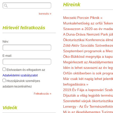
Híreink
Mecseki Porcsin Piknik »
Munkalehetőség az orfűi Teker
Hírlevél feliratkozás
Szavazzon a 2020-as év madar
A Duna-Dráva Nemzeti Park júli
Ökoturisztikai Konferencia él
Név:
Zöld-Aktív Szociális Szövetkez
Szeptemberi programok a Mec
E-mail:
Öko-Bükkösd megnyitja a kapui
Megérkezett az Akadálymentes
Idén is lehet szavazni az év leg
Elolvastam és elfogadom az
Orfűn októberben is sok progr
Adatvédelmi szabályzatot
Már csak két napig lehet jele
Hozzájárulok személyes
befogadására »
adataim kezeléséhez
2019.Év Fája a kaposvári Szaba
Díjazták a világ legjobb termész
Szeretettel várjuk ökorturisztik
Lenergy - Az Év Természetfotó
Videók
Mi is az Akadálymentes Turizm