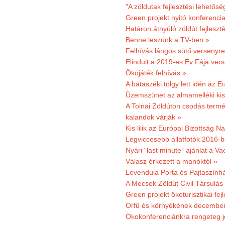
"A zöldutak fejlesztési lehetős
Green projekt nyitó konferenci
Határon átnyúló zöldút fejleszté
Benne leszünk a TV-ben »
Felhívás lángos sütő versenyre
Elindult a 2019-es Év Fája ver
Ökojáték felhívás »
A bátaszéki tölgy lett idén az E
Üzemszünet az almamelléki ki
A Tolnai Zöldúton csodás termész
kalandok várják »
Kis lilik az Európai Bizottság 
Legviccesebb állatfotók 2016-b
Nyári “last minute” ajánlat a 
Válasz érkezett a manóktól »
Levendula Porta és Pajtaszính
A Mecsek Zöldút Civil Társulá
Green projekt ökoturisztikai fejl
Orfű és környékének december 
Ökokonferenciánkra rengeteg j