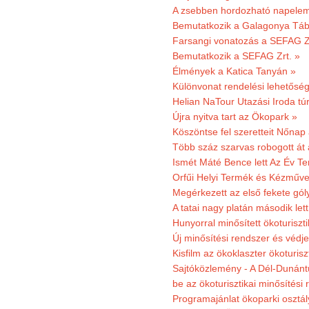
A zsebben hordozható napeleme
Bemutatkozik a Galagonya Táb
Farsangi vonatozás a SEFAG Zr
Bemutatkozik a SEFAG Zrt. »
Élmények a Katica Tanyán »
Különvonat rendelési lehetőség
Helian NaTour Utazási Iroda tú
Újra nyitva tart az Ökopark »
Köszöntse fel szeretteit Nőna
Több száz szarvas robogott át
Ismét Máté Bence lett Az Év T
Orfűi Helyi Termék és Kézműve
Megérkezett az első fekete gó
A tatai nagy platán második le
Hunyorral minősített ökoturiszti
Új minősítési rendszer és védje
Kisfilm az ökoklaszter ökoturisz
Sajtóközlemény - A Dél-Dunántúl
be az ökoturisztikai minősítési 
Programajánlat ökoparki osztál