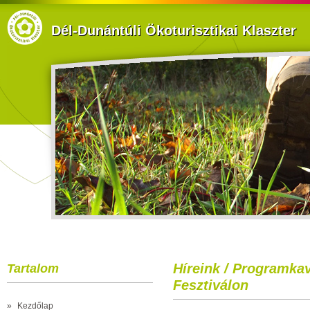
Dél-Dunántúli Ökoturisztikai Klaszter
Híreink / Programkav
Tartalom
Fesztiválon
»
Kezdőlap