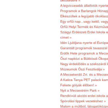
betöltésére »
A legviccesebb állatfotók nyert
Programok a Barlangok Hónapj
Elkészültek a legújabb ökoklas
Egy orfűi nap...vagy kettő, vag
Orfűi Helyi Termék és Kézműv
Sziágyi Erdészeti Erdei Iskola e
címet »
Idén Ljubljana nyerte el Európ
Garantált programok tavasszal
Erdők Hete programok a Mecs
Őszi napközi a Bükkösdi Ökop
Nagy érdeklődés a szekszárdi 
Múzeumok Őszi Fesztiválja »
A Mecsekerdő Zrt. és a Mecsex
A Katica Tanya PET palack kamp
Fekete gólyák élőben! »
Nyit a Mecsextrém Park »
Rendkívüli akciós erdei iskola a
Spórolási tippek vezetéshez »
Malom a múltból, látogatóközpo