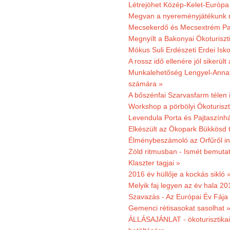
Létrejöhet Közép-Kelet-Európa 
Megvan a nyereményjátékunk 
Mecsekerdő és Mecsextrém Park
Megnyílt a Bakonyai Ökoturiszt
Mókus Suli Erdészeti Erdei Isk
A rossz idő ellenére jól sikerült
Munkalehetőség Lengyel-Anna
számára »
A bőszénfai Szarvasfarm télen i
Workshop a pörbölyi Ökoturisz
Levendula Porta és Pajtaszínhá
Elkészült az Ökopark Bükkösd 
Élménybeszámoló az Orfűről ind
Zöld ritmusban - Ismét bemutat
Klaszter tagjai »
2016 év hüllője a kockás sikló 
Melyik faj legyen az év hala 2
Szavazás - Az Európai Év Fája
Gemenci rétisasokat sasolhat 
ÁLLÁSAJÁNLAT - ökoturisztikai