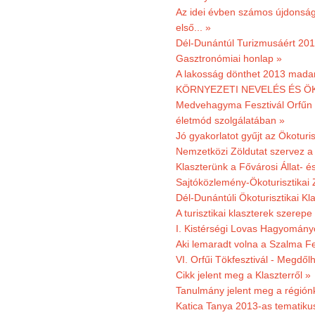
Az idei évben számos újdonság 
első... »
Dél-Dunántúl Turizmusáért 2011
Gasztronómiai honlap »
A lakosság dönthet 2013 madar
KÖRNYEZETI NEVELÉS ÉS ÖK
Medvehagyma Fesztivál Orfűn 
életmód szolgálatában »
Jó gyakorlatot gyűjt az Ökoturis
Nemzetközi Zöldutat szervez a 
Klaszterünk a Fővárosi Állat- 
Sajtóközlemény-Ökoturisztikai 
Dél-Dunántúli Ökoturisztikai Kl
A turisztikai klaszterek szerep
I. Kistérségi Lovas Hagyomány
Aki lemaradt volna a Szalma Fes
VI. Orfűi Tökfesztivál - Megdől
Cikk jelent meg a Klaszterről »
Tanulmány jelent meg a régiónk
Katica Tanya 2013-as tematiku