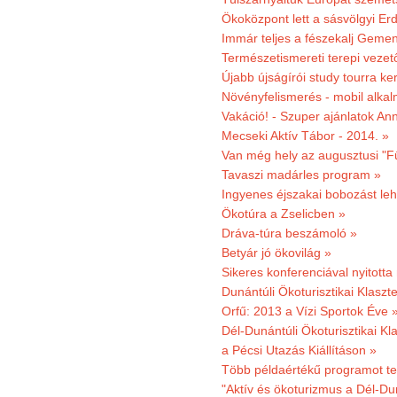
Ökoközpont lett a sásvölgyi Er
Immár teljes a fészekalj Geme
Természetismereti terepi vezet
Újabb újságírói study tourra ker
Növényfelismerés - mobil alka
Vakáció! - Szuper ajánlatok An
Mecseki Aktív Tábor - 2014. »
Van még hely az augusztusi "F
Tavaszi madárles program »
Ingyenes éjszakai bobozást le
Ökotúra a Zselicben »
Dráva-túra beszámoló »
Betyár jó ökovilág »
Sikeres konferenciával nyitotta
Dunántúli Ökoturisztikai Klaszte
Orfű: 2013 a Vízi Sportok Éve 
Dél-Dunántúli Ökoturisztikai Kla
a Pécsi Utazás Kiállításon »
Több példaértékű programot te
"Aktív és ökoturizmus a Dél-Du