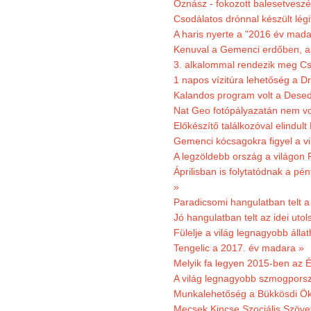
Őznász - fokozott balesetveszé
Csodálatos drónnal készült légi
A haris nyerte a "2016 év mada
Kenuval a Gemenci erdőben, a
3. alkalommal rendezik meg Cse
1 napos vízitúra lehetőség a D
Kalandos program volt a Dese
Nat Geo fotópályazatán nem vo
Előkészítő találkozóval elindul
Gemenci kócsagokra figyel a vi
A legzöldebb ország a világon 
Áprilisban is folytatódnak a pé
»
Paradicsomi hangulatban telt 
Jó hangulatban telt az idei uto
Fülelje a világ legnagyobb álla
Tengelic a 2017. év madara »
Melyik fa legyen 2015-ben az É
A világ legnagyobb szmogporsz
Munkalehetőség a Bükkösdi Ök
Mecsek Kincse Szociális Szöve