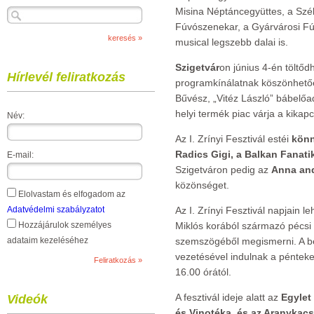
Misina Néptáncegyüttes, a Szélk
Fúvószenekar, a Gyárvárosi Fúv
musical legszebb dalai is.
Szigetvár
on június 4-én töltőd
Hírlevél feliratkozás
programkínálatnak köszönhetően
Bűvész, „Vitéz László” bábelőa
helyi termék piac várja a kikap
Név:
Az I. Zrínyi Fesztivál estéi
könn
Radics Gigi, a Balkan Fanati
E-mail:
Szigetváron pedig az
Anna and
közönséget.
Elolvastam és elfogadom az
Adatvédelmi szabályzatot
Az I. Zrínyi Fesztivál napjain l
Hozzájárulok személyes
Miklós korából származó pécsi 
adataim kezeléséhez
szemszögéből megismerni. A bel
vezetésével indulnak a péntek
16.00 órától.
A fesztivál ideje alatt az
Egylet
Videók
és Vinotéka, és az Aranykac