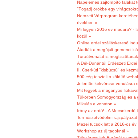
Napelemes zajtompító falakat 
"Fogadj örökbe egy virágcsokro
Nemzeti Várprogram keretében 3
években »
Mi legyen 2016 év madara? - la
közül »
Online erdei szálláskereső indu
Átadták a megújult gemenci kiál
Túraútvonalat is megtisztítana
A Dél-Dunántúl Erdészeti Erdei
II. Cserkúti "kisbúcsú" és kéz
500 cég teszteli a zöldítő weba
Jelentős kékvércse-vonulásra 
Mit tegyek a magányos fiókáva
Tükörben Somogyország és a 
Mikulás a vonaton »
Irány az erdő! - A Mecsekerdő t
Természetvédelmi rajzpályázat 
Mezei tücsök lett a 2016-os év
Workshop az új tagoknál »
Túlszárnyaltuk Európát szemé