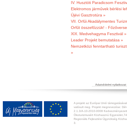
IV. Husztóti Paradicsom Fesztiv
Elektromos járművek bérlési l
Újévi Gasztrotúra »
VII. Orfűi Akadálymentes Turi
Orfűt összefőzzük! - Főzőverse
XIX. Medvehagyma Fesztivál »
Leader Projekt bemutatása »
Nemzetközi fenntartható turiszt
»
Adatvédelmi nyilatkozat
A projekt az Európai Unió támogatásával,
valósult meg. Projekt megnevezése: Dél-
2.1.3/A-10-2010-0008 Kedvezményezett:
Ökoturizmusért Közhasznú Egyesület,74
Regionális Fejlesztési Ügynökség Közhas
3.