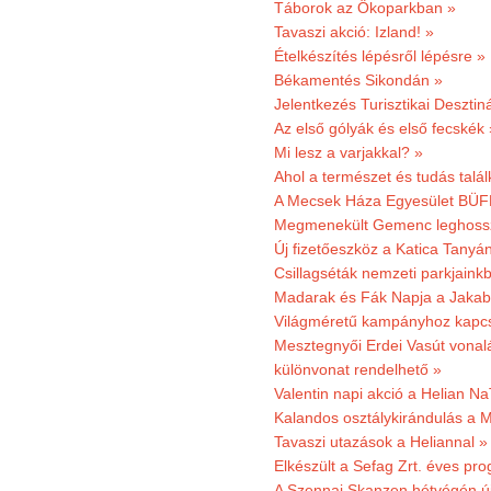
Táborok az Ökoparkban »
Tavaszi akció: Izland! »
Ételkészítés lépésről lépésre »
Békamentés Sikondán »
Jelentkezés Turisztikai Deszt
Az első gólyák és első fecskék 
Mi lesz a varjakkal? »
Ahol a természet és tudás talál
A Mecsek Háza Egyesület BÜFÉS
Megmenekült Gemenc leghoss
Új fizetőeszköz a Katica Tanyá
Csillagséták nemzeti parkjain
Madarak és Fák Napja a Jaka
Világméretű kampányhoz kapcs
Mesztegnyői Erdei Vasút vonal
különvonat rendelhető »
Valentin napi akció a Helian Na
Kalandos osztálykirándulás a 
Tavaszi utazások a Heliannal »
Elkészült a Sefag Zrt. éves pr
A Szennai Skanzen hétvégén újr