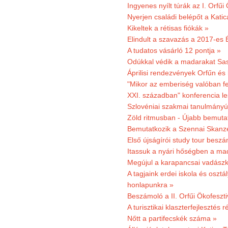
Ingyenes nyílt túrák az I. Orfűi
Nyerjen családi belépőt a Kat
Kikeltek a rétisas fiókák »
Elindult a szavazás a 2017-es 
A tudatos vásárló 12 pontja »
Odúkkal védik a madarakat Sa
Áprilisi rendezvények Orfűn és
"Mikor az emberiség valóban fe
XXI. században" konferencia les
Szlovéniai szakmai tanulmányút
Zöld ritmusban - Újabb bemuta
Bemutatkozik a Szennai Skanzen
Első újságírói study tour besz
Itassuk a nyári hőségben a ma
Megújul a karapancsai vadászk
A tagjaink erdei iskola és osztál
honlapunkra »
Beszámoló a II. Orfűi Ökofeszti
A turisztikai klaszterfejlesztés
Nőtt a partifecskék száma »