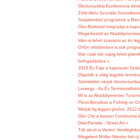
Ökoturisztikai Konferencia él
Zöld-Aktív Szociális Szövetkez
Szeptemberi programok a Mec
Öko-Bükkösd megnyitja a kapui
Megérkezett az Akadálymentes
Idén is lehet szavazni az év leg
Orfűn októberben is sok progr
Már csak két napig lehet jele
befogadására »
2019.Év Fája a kaposvári Szaba
Díjazták a világ legjobb termész
Szeretettel várjuk ökorturisztik
Lenergy - Az Év Természetfotó
Mi is az Akadálymentes Turizm
Pécsi Borudvar a Fishing on Or
Melyik faj legyen jövőre, 2012
Öko City a tavaszi Construma ki
DeerParade - Street Art »
Téli akció a Vackor Vendégház
Megjelent Müller Nándor két ú