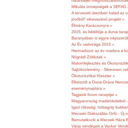
határidejét meghosszabbították
Mikulás ünnepségek a SEFAG Z
A tervezett ütemben halad az o
jövőből” elnevezésű projekt »
Élmény Karácsonyra »
2015. év kétéltűje a dunai tara
Baranyában is egyre népszerű
Az Év vadvirága 2015 »
Harmadszor az év madara a b
Nógrádi Zöldutak »
Malomfejlesztés és Ökoturiszti
Sajtóközlemény - Sikeresen való
Ökoturisztikai Klaszter »
Elkészült a Duna-Dráva Nemzet
eseménynaptára »
Tagjaink finom receptjei »
Magyarország madártávlatból 
Igazi ritkaság: hóbagoly bukkan
Mecseki Diákszállás Orfű - Új n
Bemutatkozik a Mecsek Háza E
Várja vendégeit a Vackor Vend