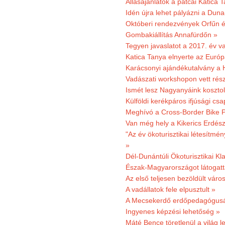
Állásajánlatok a patcai Katica
Idén újra lehet pályázni a Dun
Októberi rendezvények Orfűn 
Gombakiállítás Annafürdőn »
Tegyen javaslatot a 2017. év v
Katica Tanya elnyerte az Európ
Karácsonyi ajándékutalvány a H
Vadászati workshopon vett rés
Ismét lesz Nagyanyáink kosztol
Külföldi kerékpáros ifjúsági cs
Meghívó a Cross-Border Bike P
Van még hely a Kikerics Erdész
"Az év ökoturisztikai létesítmén
»
Dél-Dunántúli Ökoturisztikai Kl
Észak-Magyarországot látogatt
Az első teljesen bezöldült váro
A vadállatok fele elpusztult »
A Mecsekerdő erdőpedagógusáé
Ingyenes képzési lehetőség »
Máté Bence töretlenül a világ le