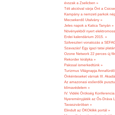
évszak a Zselicben »
Téli akcióval várja Önt a Csics
Kampány a nemzeti parkok nép
Mecsekerdő Utalvány »
Jeles napok a Katica Tanyán »
Növényekből nyert elektromoss
Erdei kalendárium 2015. »
Szilveszteri vonatozás a SEFAG
Szavazás! Egy igazi tatai platán
Ozone Network 22 perces új fil
Rekorder királyka »
Pakssal ismerkedtünk »
Turizmus Világnapja Annafürdő
Önkénteseket várnak III. Akad
Az amazonasi esőerdők pusztu
klímavédelem »
IV. Vidéki Örökség Konferencia
Nyereményjáték az Ős-Dráva L
Tavaszváróban »
Elindult az ÖKOklikk portál »