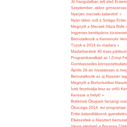
Jó hangulatban telt első Erasm
Szeptember, akkor gímszarvas 
Nyerjen mecseki kalandot! »
Nyári tábor volt a Sziágyi Erdei
Megnyílt a Mecsek Háza Büfé 
Ingyenes kerékpáros túravezet
Bemutatkozik a Kemencés Vendé
Túzok a 2014 év madara »
Madárbarátok 40 éves jubileu
Programkavalkád az I.Zrínyi Fe
Gombaszedés környezettudato
Április 26-án hivatalosan is m
Bemutatkozik az új Klaszter t
Megnyílt a Borturisztikai Klasz
Ízek fesztiválja lesz az orfűi 
Keresse a helyit! »
Bükkösdi Ökopark farsangi cso
Ökocsiga 2014. évi programjai
Erdei kalandtáborok gyerekekn
Elkészültek a Klasztert bemutat
Végre elérhető a Baranya Zöldú