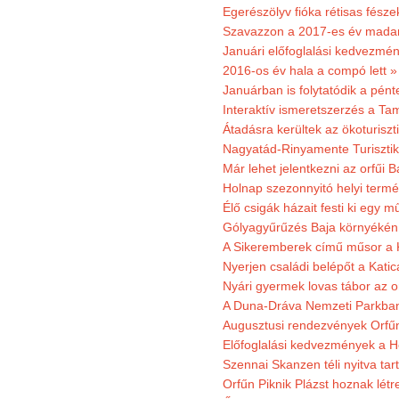
Egerészölyv fióka rétisas fész
Szavazzon a 2017-es év madar
Januári előfoglalási kedvezmén
2016-os év hala a compó lett »
Januárban is folytatódik a pént
Interaktív ismeretszerzés a T
Átadásra kerültek az ökoturiszt
Nagyatád-Rinyamente Turisztik
Már lehet jelentkezni az orfűi 
Holnap szezonnyitó helyi termé
Élő csigák házait festi ki egy 
Gólyagyűrűzés Baja környékén
A Sikeremberek című műsor a K
Nyerjen családi belépőt a Katic
Nyári gyermek lovas tábor az o
A Duna-Dráva Nemzeti Parkban f
Augusztusi rendezvények Orfű
Előfoglalási kedvezmények a He
Szennai Skanzen téli nyitva tar
Orfűn Piknik Plázst hoznak létr