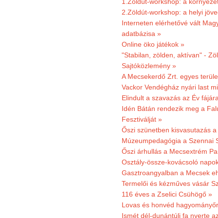
1.Zöldút-workshop: a környezet
2.Zöldút-workshop: a helyi jöv
Interneten elérhetővé vált Mag
adatbázisa »
Online öko játékok »
"Stabilan, zölden, aktívan" - Zö
Sajtóközlemény »
A Mecsekerdő Zrt. egyes terület
Vackor Vendégház nyári last mi
Elindult a szavazás az Év fájár
Idén Bátán rendezik meg a Fa
Fesztiválját »
Őszi szünetben kisvasutazás a
Múzeumpedagógia a Szennai 
Őszi árhullás a Mecsextrém Pa
Osztály-össze-kovácsoló napok
Gasztroangyalban a Mecsek eh
Termelői és kézműves vásár Sz
116 éves a Zselici Csühögő »
Lovas és honvéd hagyományőr
Ismét dél-dunántúli fa nyerte a