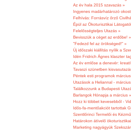
Az év hala 2015 szavazás »
Ingyenes madárhatározó okost
Felhívás: Forrásvíz őrző Civilh
Épül az Ökoturisztikai Látogat
Felelősségteljes Utazás »
Bevisszük a céget az erdőbe! »
"Fedezd fel az örökséged!" »
Új időszaki kiállítás nyílik a S
Idén Fridrich Ágnes klaszter ta
Az év emlőse a denevér: kreat
Tavaszi szünetben kisvasutazá
Péntek esti programok márciusb
Utazások a Heliannal - márciusi
Találkozzunk a Budapesti Utazás
Barlangok Hónapja a március 
Hozz ki többet kevesebből - Vi
Idős-fa-mentőakciót tartottak 
Szentlőrinci Termelői és Kézm
Határokon átívelő ökoturisztika
Marketing nagyágyúk Szekszárd