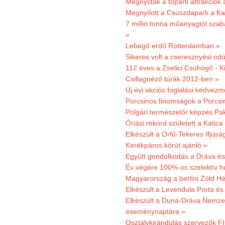
Megnyíltak a tóparti attrakciók
Megnyílott a Csúszdapark a Ka
7 millió tonna műanyagtól sza
»
Lebegő erdő Rotterdamban »
Sikeres volt a cseresznyési odú
112 éves a Zselici Csühögő - K
Csillagnéző túrák 2012-ben »
Új évi akciós foglalási kedvez
Porcsinos finomságok a Porcsi
Polgári természetőr képzés Pa
Óriási rekord született a Katic
Elkészült a Orfű-Tekeres Ifjúsá
Kerékpáros körút ajánló »
Együtt gondolkodás a Dráva és 
Év végére 100%-os szelektív h
Magyarország a berlini Zöld Hé
Elkészült a Levendula Porta és 
Elkészült a Duna-Dráva Nemzet
eseménynaptára »
Osztálykirándulás szervezők F