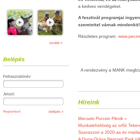
a kedves vendégeket.
A fesztivál programjai ingye
szeretettel várnak mindenkit!
Részletes program:
www.pecsm
tovább »
Belépés
A rendezvény a MANK megbízá
Felhasználónév:
Jelszó:
Híreink
Regisztráció
Mecseki Porcsin Piknik »
Munkalehetőség az orfűi Teker
Szavazzon a 2020-as év madar
A Duna-Dráva Nemzeti Park júli