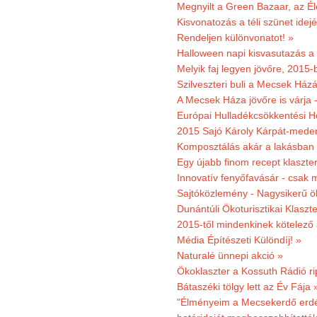
Megnyilt a Green Bazaar, az É
Kisvonatozás a téli szünet idej
Rendeljen különvonatot! »
Halloween napi kisvasutazás a
Melyik faj legyen jövőre, 2015
Szilveszteri buli a Mecsek Ház
A Mecsek Háza jövőre is várja 
Európai Hulladékcsökkentési H
2015 Sajó Károly Kárpát-mede
Komposztálás akár a lakásban 
Egy újabb finom recept klaszter
Innovatív fenyőfavásár - csak 
Sajtóközlemény - Nagysikerű öko
Dunántúli Ökoturisztikai Klaszte
2015-től mindenkinek kötelező 
Média Építészeti Különdíj! »
Naturalé ünnepi akció »
Ökoklaszter a Kossuth Rádió r
Bátaszéki tölgy lett az Év Fája 
"Élményeim a Mecsekerdő erdés