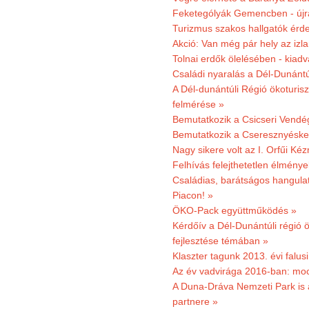
Feketególyák Gemencben - újr
Turizmus szakos hallgatók érdek
Akció: Van még pár hely az izla
Tolnai erdők ölelésében - kiad
Családi nyaralás a Dél-Dunánt
A Dél-dunántúli Régió ökoturisz
felmérése »
Bemutatkozik a Csicseri Vendég
Bemutatkozik a Cseresznyéskert 
Nagy sikere volt az I. Orfűi K
Felhívás felejthetetlen élmény
Családias, barátságos hangulat
Piacon! »
ÖKO-Pack együttműködés »
Kérdőív a Dél-Dunántúli régió ö
fejlesztése témában »
Klaszter tagunk 2013. évi falusi
Az év vadvirága 2016-ban: mocs
A Duna-Dráva Nemzeti Park is a
partnere »