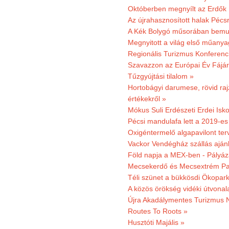
Októberben megnyílt az Erdők
Az újrahasznosított halak Pécs
A Kék Bolygó műsorában bemut
Megnyitott a világ első műanya
Regionális Turizmus Konferenc
Szavazzon az Európai Év Fájár
Tűzgyújtási tilalom »
Hortobágyi darumese, rövid raj
értékekről »
Mókus Suli Erdészeti Erdei Isko
Pécsi mandulafa lett a 2019-es
Oxigéntermelő algapavilont ter
Vackor Vendégház szállás aján
Föld napja a MEX-ben - Pályáz
Mecsekerdő és Mecsextrém Par
Téli szünet a bükkösdi Ökopar
A közös örökség vidéki útvonala
Újra Akadálymentes Turizmus 
Routes To Roots »
Husztóti Majális »