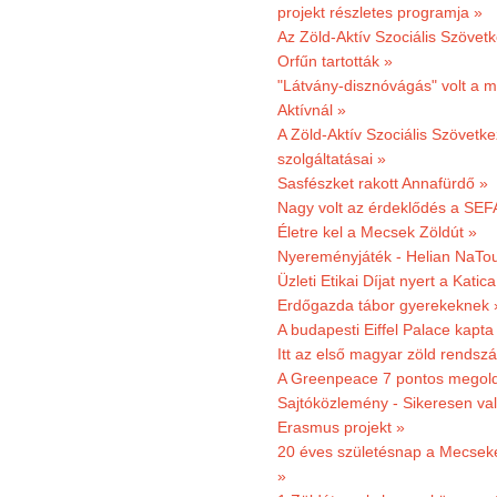
projekt részletes programja »
Az Zöld-Aktív Szociális Szövetk
Orfűn tartották »
"Látvány-disznóvágás" volt a m
Aktívnál »
A Zöld-Aktív Szociális Szövetke
szolgáltatásai »
Sasfészket rakott Annafürdő »
Nagy volt az érdeklődés a SEF
Életre kel a Mecsek Zöldút »
Nyereményjáték - Helian NaTou
Üzleti Etikai Díjat nyert a Katic
Erdőgazda tábor gyerekeknek 
A budapesti Eiffel Palace kapta
Itt az első magyar zöld rendsz
A Greenpeace 7 pontos megoldás
Sajtóközlemény - Sikeresen val
Erasmus projekt »
20 éves születésnap a Mecsekerd
»