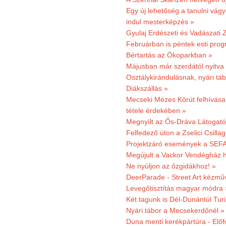
Egy új lehetőség a tanulni vá
indul mesterképzés »
Gyulaj Erdészeti és Vadászati 
Februárban is péntek esti prog
Bértartás az Ökoparkban »
Májusban már szerdától nyitva
Osztálykirándulásnak, nyári táb
Diákszállás »
Mecseki Mézes Körút felhívás
tétele érdekében »
Megnyílt az Ős-Dráva Látogat
Felfedező úton a Zselici Csilla
Projektzáró események a SEFA
Megújult a Vackor Vendégház h
Ne nyúljon az őzgidákhoz! »
DeerParade - Street Art kézmű
Levegőtisztítás magyar módra 
Két tagunk is Dél-Dunántúl Turi
Nyári tábor a Mecsekerdőnél »
Duna menti kerékpártúra - Előfo