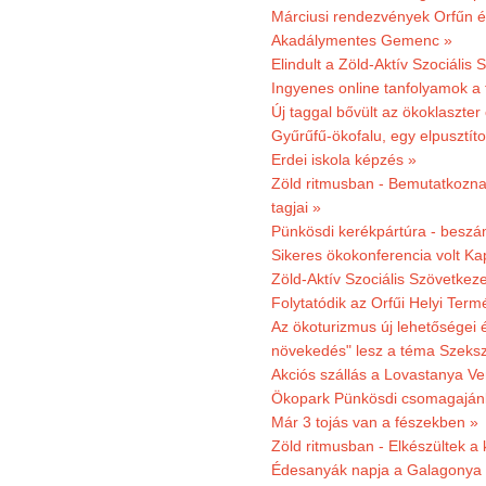
Márciusi rendezvények Orfűn 
Akadálymentes Gemenc »
Elindult a Zöld-Aktív Szociális 
Ingyenes online tanfolyamok a
Új taggal bővült az ökoklaszter
Gyűrűfű-ökofalu, egy elpusztít
Erdei iskola képzés »
Zöld ritmusban - Bemutatkoznak
tagjai »
Pünkösdi kerékpártúra - beszá
Sikeres ökokonferencia volt K
Zöld-Aktív Szociális Szövetkez
Folytatódik az Orfűi Helyi Ter
Az ökoturizmus új lehetőségei
növekedés" lesz a téma Szeks
Akciós szállás a Lovastanya V
Ökopark Pünkösdi csomagajánl
Már 3 tojás van a fészekben »
Zöld ritmusban - Elkészültek a 
Édesanyák napja a Galagonya