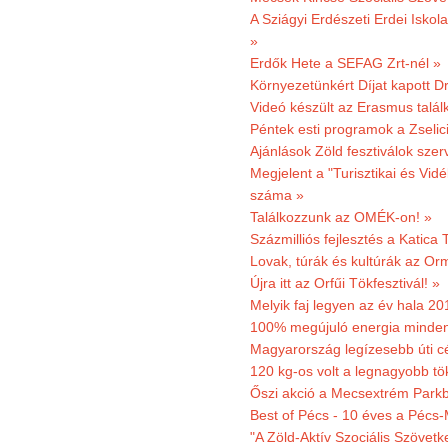
A Sziágyi Erdészeti Erdei Iskol
»
Erdők Hete a SEFAG Zrt-nél »
Környezetünkért Díjat kapott D
Videó készült az Erasmus talál
Péntek esti programok a Zselic
Ajánlások Zöld fesztiválok sze
Megjelent a "Turisztikai és Vid
száma »
Találkozzunk az OMÉK-on! »
Százmilliós fejlesztés a Katica
Lovak, túrák és kultúrák az O
Újra itt az Orfűi Tökfesztivál! »
Melyik faj legyen az év hala 2
100% megújuló energia minden
Magyarország legízesebb úti cé
120 kg-os volt a legnagyobb tök
Őszi akció a Mecsextrém Park
Best of Pécs - 10 éves a Pécs-
"A Zöld-Aktív Szociális Szövetk