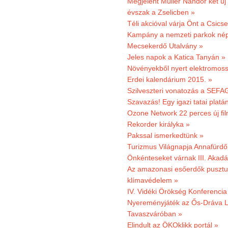
Megjelent Müller Nándor két ú
évszak a Zselicben »
Téli akcióval várja Önt a Csics
Kampány a nemzeti parkok nép
Mecsekerdő Utalvány »
Jeles napok a Katica Tanyán »
Növényekből nyert elektromoss
Erdei kalendárium 2015. »
Szilveszteri vonatozás a SEFAG
Szavazás! Egy igazi tatai platán
Ozone Network 22 perces új fil
Rekorder királyka »
Pakssal ismerkedtünk »
Turizmus Világnapja Annafürdő
Önkénteseket várnak III. Akad
Az amazonasi esőerdők pusztu
klímavédelem »
IV. Vidéki Örökség Konferencia
Nyereményjáték az Ős-Dráva L
Tavaszváróban »
Elindult az ÖKOklikk portál »