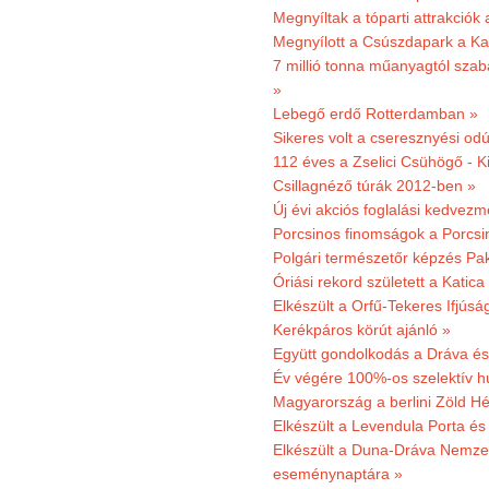
Megnyíltak a tóparti attrakciók
Megnyílott a Csúszdapark a Ka
7 millió tonna műanyagtól sza
»
Lebegő erdő Rotterdamban »
Sikeres volt a cseresznyési odú
112 éves a Zselici Csühögő - K
Csillagnéző túrák 2012-ben »
Új évi akciós foglalási kedvez
Porcsinos finomságok a Porcsi
Polgári természetőr képzés Pa
Óriási rekord született a Katic
Elkészült a Orfű-Tekeres Ifjúsá
Kerékpáros körút ajánló »
Együtt gondolkodás a Dráva és 
Év végére 100%-os szelektív h
Magyarország a berlini Zöld Hé
Elkészült a Levendula Porta és 
Elkészült a Duna-Dráva Nemzet
eseménynaptára »