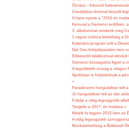
Őznász - fokozott balesetveszé
Csodálatos drónnal készült légi
A haris nyerte a "2016 év mada
Kenuval a Gemenci erdőben, a
3. alkalommal rendezik meg Cse
1 napos vízitúra lehetőség a D
Kalandos program volt a Dese
Nat Geo fotópályazatán nem vo
Előkészítő találkozóval elindul
Gemenci kócsagokra figyel a vi
A legzöldebb ország a világon 
Áprilisban is folytatódnak a pé
»
Paradicsomi hangulatban telt 
Jó hangulatban telt az idei uto
Fülelje a világ legnagyobb álla
Tengelic a 2017. év madara »
Melyik fa legyen 2015-ben az É
A világ legnagyobb szmogporsz
Munkalehetőség a Bükkösdi Ök