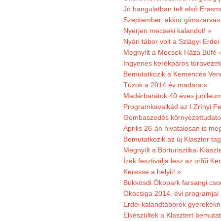
Jó hangulatban telt első Erasm
Szeptember, akkor gímszarvas 
Nyerjen mecseki kalandot! »
Nyári tábor volt a Sziágyi Erdei
Megnyílt a Mecsek Háza Büfé 
Ingyenes kerékpáros túravezet
Bemutatkozik a Kemencés Vendé
Túzok a 2014 év madara »
Madárbarátok 40 éves jubileu
Programkavalkád az I.Zrínyi Fe
Gombaszedés környezettudato
Április 26-án hivatalosan is m
Bemutatkozik az új Klaszter t
Megnyílt a Borturisztikai Klasz
Ízek fesztiválja lesz az orfűi 
Keresse a helyit! »
Bükkösdi Ökopark farsangi cso
Ökocsiga 2014. évi programjai
Erdei kalandtáborok gyerekekn
Elkészültek a Klasztert bemutat