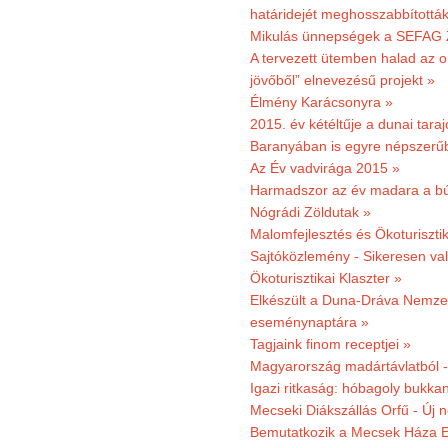
határidejét meghosszabbították
Mikulás ünnepségek a SEFAG Z
A tervezett ütemben halad az o
jövőből” elnevezésű projekt »
Élmény Karácsonyra »
2015. év kétéltűje a dunai tara
Baranyában is egyre népszerű
Az Év vadvirága 2015 »
Harmadszor az év madara a b
Nógrádi Zöldutak »
Malomfejlesztés és Ökoturiszti
Sajtóközlemény - Sikeresen való
Ökoturisztikai Klaszter »
Elkészült a Duna-Dráva Nemzet
eseménynaptára »
Tagjaink finom receptjei »
Magyarország madártávlatból 
Igazi ritkaság: hóbagoly bukkan
Mecseki Diákszállás Orfű - Új n
Bemutatkozik a Mecsek Háza E