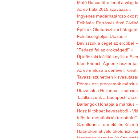
Máté Bence töretlenül a világ le
Az év hala 2015 szavazás »
Ingyenes madárhatározó okost
Felhívás: Forrásvíz őrző Civilh
Épül az Ökoturisztikai Látogat
Felelősségteljes Utazás »
Bevisszük a céget az erdőbe! »
"Fedezd fel az örökséged!" »
Új időszaki kiállítás nyílik a S
Idén Fridrich Ágnes klaszter ta
Az év emlőse a denevér: kreat
Tavaszi szünetben kisvasutazá
Péntek esti programok márciusb
Utazások a Heliannal - márciusi
Találkozzunk a Budapesti Utazás
Barlangok Hónapja a március 
Hozz ki többet kevesebből - Vi
Idős-fa-mentőakciót tartottak 
Szentlőrinci Termelői és Kézm
Határokon átívelő ökoturisztika