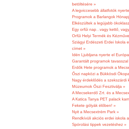
betöltésére »
A legviccesebb állatfotók nyert
Programok a Barlangok Hónapj
Elkészültek a legújabb ökoklas
Egy orfűi nap...vagy kettő, vag
Orfűi Helyi Termék és Kézműv
Sziágyi Erdészeti Erdei Iskola e
címet »
Idén Ljubljana nyerte el Európ
Garantált programok tavasszal
Erdők Hete programok a Mecs
Őszi napközi a Bükkösdi Ökop
Nagy érdeklődés a szekszárdi 
Múzeumok Őszi Fesztiválja »
A Mecsekerdő Zrt. és a Mecsex
A Katica Tanya PET palack kamp
Fekete gólyák élőben! »
Nyit a Mecsextrém Park »
Rendkívüli akciós erdei iskola a
Spórolási tippek vezetéshez »