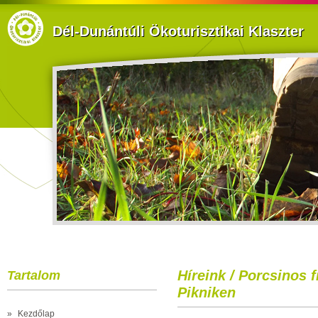
Dél-Dunántúli Ökoturisztikai Klaszter
Híreink / Porcsinos 
Tartalom
Pikniken
»
Kezdőlap