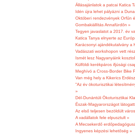
Állásajánlatok a patcai Katica
Idén újra lehet pályázni a Dun
Októberi rendezvények Orfűn 
Gombakiállítás Annafürdőn »
Tegyen javaslatot a 2017. év v
Katica Tanya elnyerte az Európ
Karácsonyi ajándékutalvány a H
Vadászati workshopon vett rés
Ismét lesz Nagyanyáink kosztol
Külföldi kerékpáros ifjúsági cs
Meghívó a Cross-Border Bike P
Van még hely a Kikerics Erdész
"Az év ökoturisztikai létesítmén
»
Dél-Dunántúli Ökoturisztikai Kl
Észak-Magyarországot látogatt
Az első teljesen bezöldült váro
A vadállatok fele elpusztult »
A Mecsekerdő erdőpedagógusáé
Ingyenes képzési lehetőség »