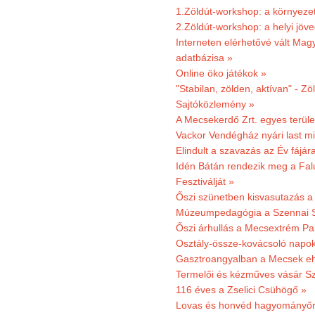
1.Zöldút-workshop: a környezet
2.Zöldút-workshop: a helyi jöv
Interneten elérhetővé vált Mag
adatbázisa »
Online öko játékok »
"Stabilan, zölden, aktívan" - Zö
Sajtóközlemény »
A Mecsekerdő Zrt. egyes terület
Vackor Vendégház nyári last mi
Elindult a szavazás az Év fájár
Idén Bátán rendezik meg a Fa
Fesztiválját »
Őszi szünetben kisvasutazás a
Múzeumpedagógia a Szennai 
Őszi árhullás a Mecsextrém Pa
Osztály-össze-kovácsoló napok
Gasztroangyalban a Mecsek eh
Termelői és kézműves vásár Sz
116 éves a Zselici Csühögő »
Lovas és honvéd hagyományőr