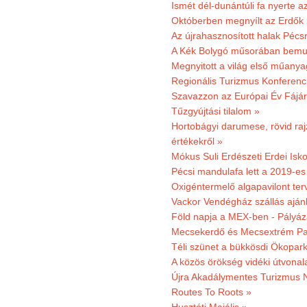
Ismét dél-dunántúli fa nyerte a
Októberben megnyílt az Erdők
Az újrahasznosított halak Pécs
A Kék Bolygó műsorában bemut
Megnyitott a világ első műanya
Regionális Turizmus Konferenc
Szavazzon az Európai Év Fájár
Tűzgyújtási tilalom »
Hortobágyi darumese, rövid raj
értékekről »
Mókus Suli Erdészeti Erdei Isko
Pécsi mandulafa lett a 2019-es
Oxigéntermelő algapavilont ter
Vackor Vendégház szállás aján
Föld napja a MEX-ben - Pályáz
Mecsekerdő és Mecsextrém Par
Téli szünet a bükkösdi Ökopar
A közös örökség vidéki útvonala
Újra Akadálymentes Turizmus 
Routes To Roots »