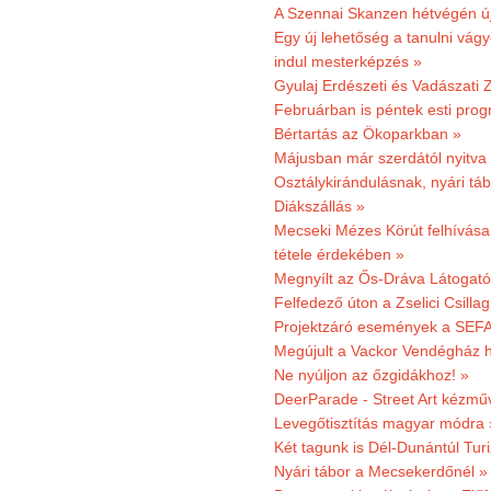
A Szennai Skanzen hétvégén újr
Egy új lehetőség a tanulni vá
indul mesterképzés »
Gyulaj Erdészeti és Vadászati 
Februárban is péntek esti prog
Bértartás az Ökoparkban »
Májusban már szerdától nyitva
Osztálykirándulásnak, nyári táb
Diákszállás »
Mecseki Mézes Körút felhívás
tétele érdekében »
Megnyílt az Ős-Dráva Látogat
Felfedező úton a Zselici Csilla
Projektzáró események a SEFA
Megújult a Vackor Vendégház h
Ne nyúljon az őzgidákhoz! »
DeerParade - Street Art kézmű
Levegőtisztítás magyar módra 
Két tagunk is Dél-Dunántúl Turi
Nyári tábor a Mecsekerdőnél »