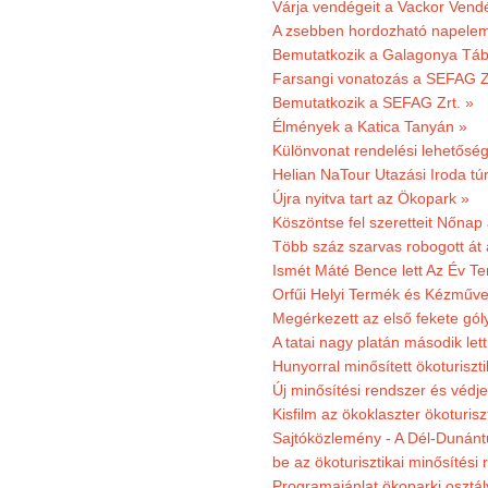
Várja vendégeit a Vackor Vend
A zsebben hordozható napeleme
Bemutatkozik a Galagonya Táb
Farsangi vonatozás a SEFAG Zr
Bemutatkozik a SEFAG Zrt. »
Élmények a Katica Tanyán »
Különvonat rendelési lehetőség
Helian NaTour Utazási Iroda tú
Újra nyitva tart az Ökopark »
Köszöntse fel szeretteit Nőna
Több száz szarvas robogott át
Ismét Máté Bence lett Az Év T
Orfűi Helyi Termék és Kézműve
Megérkezett az első fekete gó
A tatai nagy platán második le
Hunyorral minősített ökoturiszti
Új minősítési rendszer és védje
Kisfilm az ökoklaszter ökoturisz
Sajtóközlemény - A Dél-Dunántúl
be az ökoturisztikai minősítési 
Programajánlat ökoparki osztál