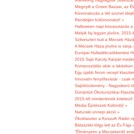
Marketing nagyágyúk Szekszárd
Megnyilt a Green Bazaar, az É
Kisvonatozás a téli szünet idej
Rendeljen különvonatot! »
Halloween napi kisvasutazás a
Melyik faj legyen jövőre, 2015
Szilveszteri buli a Mecsek Ház
A Mecsek Háza jövőre is várja 
Európai Hulladékcsökkentési H
2015 Sajó Károly Kárpát-mede
Komposztálás akár a lakásban 
Egy újabb finom recept klaszter
Innovatív fenyőfavásár - csak 
Sajtóközlemény - Nagysikerű öko
Dunántúli Ökoturisztikai Klaszte
2015-től mindenkinek kötelező 
Média Építészeti Különdíj! »
Naturalé ünnepi akció »
Ökoklaszter a Kossuth Rádió r
Bátaszéki tölgy lett az Év Fája 
"Élményeim a Mecsekerdő erdés