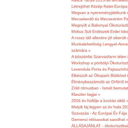
Katica Tanya 2013-as tematiku
Létrejöhet Közép-Kelet-Európa 
Megvan a nyereményjátékunk 
Mecsekerdő és Mecsextrém Park
Megnyílt a Bakonyai Ökoturiszt
Mókus Suli Erdészeti Erdei Isk
A rossz idő ellenére jól sikerült
Munkalehetőség Lengyel-Anna
számára »
A bőszénfai Szarvasfarm télen i
Workshop a pörbölyi Ökoturisz
Levendula Porta és Pajtaszínhá
Elkészült az Ökopark Bükkösd 
Élménybeszámoló az Orfűről ind
Zöld ritmusban - Ismét bemutat
Klaszter tagjai »
2016 év hüllője a kockás sikló 
Melyik faj legyen az év hala 2
Szavazás - Az Európai Év Fája
Gemenci rétisasokat sasolhat 
ÁLLÁSAJÁNLAT - ökoturisztikai