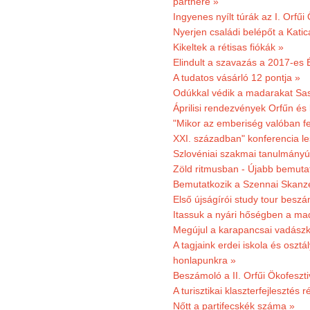
partnere »
Ingyenes nyílt túrák az I. Orfűi
Nyerjen családi belépőt a Kat
Kikeltek a rétisas fiókák »
Elindult a szavazás a 2017-es 
A tudatos vásárló 12 pontja »
Odúkkal védik a madarakat Sa
Áprilisi rendezvények Orfűn és
"Mikor az emberiség valóban fe
XXI. században" konferencia les
Szlovéniai szakmai tanulmányút
Zöld ritmusban - Újabb bemuta
Bemutatkozik a Szennai Skanzen
Első újságírói study tour besz
Itassuk a nyári hőségben a ma
Megújul a karapancsai vadászk
A tagjaink erdei iskola és osztál
honlapunkra »
Beszámoló a II. Orfűi Ökofeszti
A turisztikai klaszterfejlesztés
Nőtt a partifecskék száma »