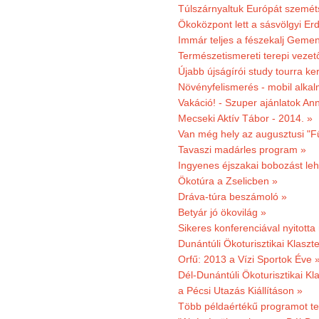
Túlszárnyaltuk Európát szemé
Ökoközpont lett a sásvölgyi Er
Immár teljes a fészekalj Geme
Természetismereti terepi vezet
Újabb újságírói study tourra ker
Növényfelismerés - mobil alka
Vakáció! - Szuper ajánlatok An
Mecseki Aktív Tábor - 2014. »
Van még hely az augusztusi "F
Tavaszi madárles program »
Ingyenes éjszakai bobozást le
Ökotúra a Zselicben »
Dráva-túra beszámoló »
Betyár jó ökovilág »
Sikeres konferenciával nyitotta
Dunántúli Ökoturisztikai Klaszte
Orfű: 2013 a Vízi Sportok Éve 
Dél-Dunántúli Ökoturisztikai Kla
a Pécsi Utazás Kiállításon »
Több példaértékű programot te