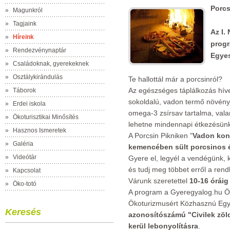
Porcs
»
Magunkról
»
Tagjaink
Az I.
»
Híreink
progr
»
Rendezvénynaptár
Egyes
»
Családoknak, gyerekeknek
»
Osztálykirándulás
Te hallottál már a porcsinról?
Az egészséges táplálkozás híve
»
Táborok
sokoldalú, vadon termő növény
»
Erdei iskola
omega-3 zsírsav tartalma, valam
»
Ökoturisztikai Minősítés
lehetne mindennapi étkezésünk
»
Hasznos Ismeretek
A Porcsin Pikniken "
Vadon kon
»
Galéria
kemencében sült porcsinos é
»
Videótár
Gyere el, legyél a vendégünk, 
és tudj meg többet erről a rend
»
Kapcsolat
Várunk szeretettel
10-16 óráig
»
Öko-totó
A program a Gyeregyalog.hu Ös
Ökoturizmusért Közhasznú Eg
Keresés
azonosítószámú "Civilek zöl
kerül lebonyolításra
.