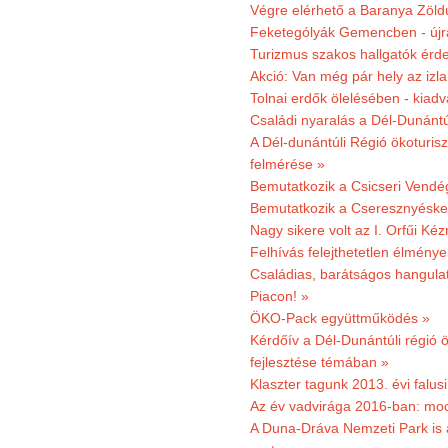
Végre elérhető a Baranya Zöldú
Feketególyák Gemencben - újr
Turizmus szakos hallgatók érdek
Akció: Van még pár hely az izla
Tolnai erdők ölelésében - kiad
Családi nyaralás a Dél-Dunánt
A Dél-dunántúli Régió ökoturisz
felmérése »
Bemutatkozik a Csicseri Vendég
Bemutatkozik a Cseresznyéskert 
Nagy sikere volt az I. Orfűi K
Felhívás felejthetetlen élmény
Családias, barátságos hangulat
Piacon! »
ÖKO-Pack együttműködés »
Kérdőív a Dél-Dunántúli régió ö
fejlesztése témában »
Klaszter tagunk 2013. évi falusi
Az év vadvirága 2016-ban: mocs
A Duna-Dráva Nemzeti Park is a