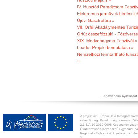
Husztóti Majális »
IV. Husztóti Paradicsom Fesztiv
Elektromos járművek bérlési l
Újévi Gasztrotúra »
VII. Orfűi Akadálymentes Turi
Orfűt összefőzzük! - Főzőverse
XIX. Medvehagyma Fesztivál »
Leader Projekt bemutatása »
Nemzetközi fenntartható turiszt
»
Adatvédelmi nyilatkozat
A projekt az Európai Unió támogatásával,
valósult meg. Projekt megnevezése: Dél-
2.1.3/A-10-2010-0008 Kedvezményezett:
Ökoturizmusért Közhasznú Egyesület,74
Regionális Fejlesztési Ügynökség Közhas
3.