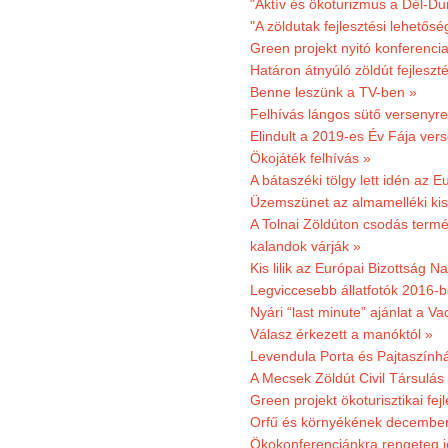
"Aktív és ökoturizmus a Dél-Du
"A zöldutak fejlesztési lehetős
Green projekt nyitó konferenci
Határon átnyúló zöldút fejleszté
Benne leszünk a TV-ben »
Felhívás lángos sütő versenyre
Elindult a 2019-es Év Fája ver
Ökojáték felhívás »
A bátaszéki tölgy lett idén az E
Üzemszünet az almamelléki ki
A Tolnai Zöldúton csodás termész
kalandok várják »
Kis lilik az Európai Bizottság 
Legviccesebb állatfotók 2016-b
Nyári “last minute” ajánlat a 
Válasz érkezett a manóktól »
Levendula Porta és Pajtaszính
A Mecsek Zöldút Civil Társulá
Green projekt ökoturisztikai fejl
Orfű és környékének december 
Ökokonferenciánkra rengeteg j