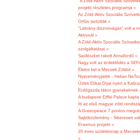
"A Zöld-Aktív Szociális Szövetk
projekt részletes programja »
Az Zöld-Aktív Szociális Szövetk
Orfűn tartották »
"Látvány-disznóvágás" volt a m
Aktívnál »
A Zöld-Aktív Szociális Szövetke
szolgáltatásai »
Sasfészket rakott Annafürdő »
Nagy volt az érdeklődés a SEF
Életre kel a Mecsek Zöldút »
Nyereményjáték - Helian NaTou
Üzleti Etikai Díjat nyert a Katic
Erdőgazda tábor gyerekeknek 
A budapesti Eiffel Palace kapta
Itt az első magyar zöld rendsz
A Greenpeace 7 pontos megoldás
Sajtóközlemény - Sikeresen val
Erasmus projekt »
20 éves születésnap a Mecsekerd
»