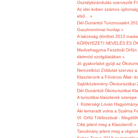
Osztálykirándulás szervezők F
Az idei évben számos újdonság 
első... »
Dél-Dunántúl Turizmusáért 2011
Gasztronómiai honlap »
A lakosság dönthet 2013 madar
KÖRNYEZETI NEVELÉS ÉS ÖK
Medvehagyma Fesztivál Orfűn 
életmód szolgálatában »
Jó gyakorlatot gyűjt az Ökoturis
Nemzetközi Zöldutat szervez a 
Klaszterünk a Fővárosi Állat- 
Sajtóközlemény-Ökoturisztikai 
Dél-Dunántúli Ökoturisztikai Kl
A turisztikai klaszterek szerep
I. Kistérségi Lovas Hagyomány
Aki lemaradt volna a Szalma Fes
VI. Orfűi Tökfesztivál - Megdől
Cikk jelent meg a Klaszterről »
Tanulmány jelent meg a régiónk