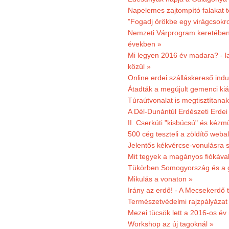
Napelemes zajtompító falakat 
"Fogadj örökbe egy virágcsokro
Nemzeti Várprogram keretében 3
években »
Mi legyen 2016 év madara? - la
közül »
Online erdei szálláskereső indu
Átadták a megújult gemenci kiál
Túraútvonalat is megtisztítana
A Dél-Dunántúl Erdészeti Erdei
II. Cserkúti "kisbúcsú" és kéz
500 cég teszteli a zöldítő weba
Jelentős kékvércse-vonulásra 
Mit tegyek a magányos fiókáva
Tükörben Somogyország és a 
Mikulás a vonaton »
Irány az erdő! - A Mecsekerdő t
Természetvédelmi rajzpályázat 
Mezei tücsök lett a 2016-os év
Workshop az új tagoknál »