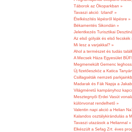
Táborok az Ökoparkban »
Tavaszi akció: Izland! »
Ételkészítés lépésről lépésre »
Békamentés Sikondán »
Jelentkezés Turisztikai Deszt
Az első gólyák és első fecskék 
Mi lesz a varjakkal? »
Ahol a természet és tudás talál
A Mecsek Háza Egyesület BÜFÉS
Megmenekült Gemenc leghoss
Új fizetőeszköz a Katica Tanyá
Csillagséták nemzeti parkjain
Madarak és Fák Napja a Jaka
Világméretű kampányhoz kapcs
Mesztegnyői Erdei Vasút vonal
különvonat rendelhető »
Valentin napi akció a Helian Na
Kalandos osztálykirándulás a 
Tavaszi utazások a Heliannal »
Elkészült a Sefag Zrt. éves pr