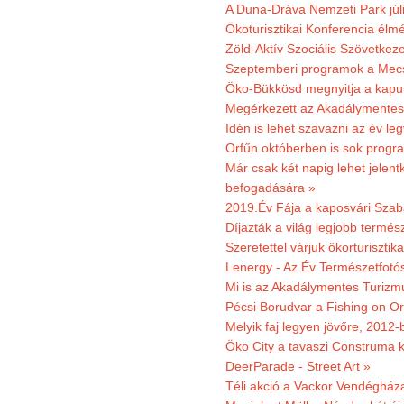
A Duna-Dráva Nemzeti Park júli
Ökoturisztikai Konferencia él
Zöld-Aktív Szociális Szövetkez
Szeptemberi programok a Mec
Öko-Bükkösd megnyitja a kapui
Megérkezett az Akadálymentes
Idén is lehet szavazni az év leg
Orfűn októberben is sok progr
Már csak két napig lehet jele
befogadására »
2019.Év Fája a kaposvári Szaba
Díjazták a világ legjobb termész
Szeretettel várjuk ökorturisztik
Lenergy - Az Év Természetfotó
Mi is az Akadálymentes Turizm
Pécsi Borudvar a Fishing on Or
Melyik faj legyen jövőre, 2012
Öko City a tavaszi Construma ki
DeerParade - Street Art »
Téli akció a Vackor Vendégház