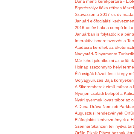
Duna menti kerékpártúra - Előfo
Egerészölyv fióka rétisas fész
Szavazzon a 2017-es év madar
Januári előfoglalási kedvezmén
2016-os év hala a compó lett »
Januárban is folytatódik a pént
Interaktív ismeretszerzés a T
Átadásra kerültek az ökoturiszt
Nagyatád-Rinyamente Turisztik
Már lehet jelentkezni az orfűi 
Holnap szezonnyitó helyi termé
Élő csigák házait festi ki egy 
Gólyagyűrűzés Baja környékén
A Sikeremberek című műsor a K
Nyerjen családi belépőt a Katic
Nyári gyermek lovas tábor az o
A Duna-Dráva Nemzeti Parkban f
Augusztusi rendezvények Orfű
Előfoglalási kedvezmények a He
Szennai Skanzen téli nyitva tar
Orfűn Piknik Plázst hoznak létr