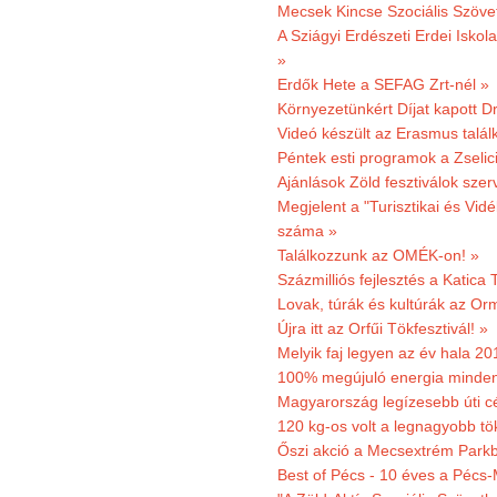
Mecsek Kincse Szociális Szöve
A Sziágyi Erdészeti Erdei Iskol
»
Erdők Hete a SEFAG Zrt-nél »
Környezetünkért Díjat kapott D
Videó készült az Erasmus talál
Péntek esti programok a Zselic
Ajánlások Zöld fesztiválok sze
Megjelent a "Turisztikai és Vid
száma »
Találkozzunk az OMÉK-on! »
Százmilliós fejlesztés a Katica
Lovak, túrák és kultúrák az O
Újra itt az Orfűi Tökfesztivál! »
Melyik faj legyen az év hala 2
100% megújuló energia minden
Magyarország legízesebb úti cé
120 kg-os volt a legnagyobb tök
Őszi akció a Mecsextrém Park
Best of Pécs - 10 éves a Pécs-