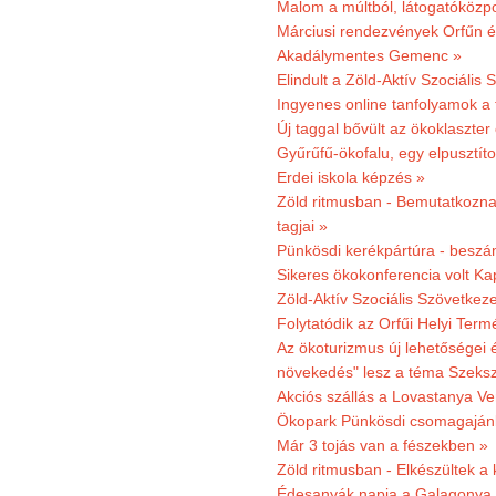
Malom a múltból, látogatóközpo
Márciusi rendezvények Orfűn 
Akadálymentes Gemenc »
Elindult a Zöld-Aktív Szociális 
Ingyenes online tanfolyamok a
Új taggal bővült az ökoklaszter
Gyűrűfű-ökofalu, egy elpusztít
Erdei iskola képzés »
Zöld ritmusban - Bemutatkoznak
tagjai »
Pünkösdi kerékpártúra - beszá
Sikeres ökokonferencia volt K
Zöld-Aktív Szociális Szövetkez
Folytatódik az Orfűi Helyi Ter
Az ökoturizmus új lehetőségei
növekedés" lesz a téma Szeks
Akciós szállás a Lovastanya V
Ökopark Pünkösdi csomagajánl
Már 3 tojás van a fészekben »
Zöld ritmusban - Elkészültek a 
Édesanyák napja a Galagonya