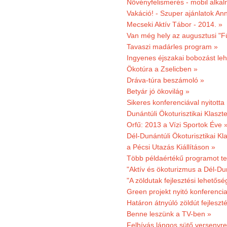
Növényfelismerés - mobil alka
Vakáció! - Szuper ajánlatok An
Mecseki Aktív Tábor - 2014. »
Van még hely az augusztusi "F
Tavaszi madárles program »
Ingyenes éjszakai bobozást le
Ökotúra a Zselicben »
Dráva-túra beszámoló »
Betyár jó ökovilág »
Sikeres konferenciával nyitotta
Dunántúli Ökoturisztikai Klaszte
Orfű: 2013 a Vízi Sportok Éve 
Dél-Dunántúli Ökoturisztikai Kla
a Pécsi Utazás Kiállításon »
Több példaértékű programot te
"Aktív és ökoturizmus a Dél-Du
"A zöldutak fejlesztési lehetős
Green projekt nyitó konferenci
Határon átnyúló zöldút fejleszté
Benne leszünk a TV-ben »
Felhívás lángos sütő versenyre