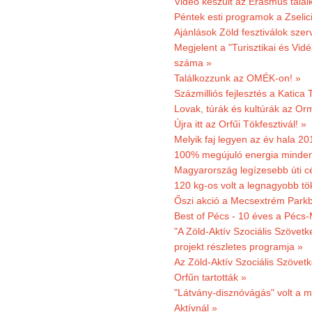
Videó készült az Erasmus talál
Péntek esti programok a Zselic
Ajánlások Zöld fesztiválok sze
Megjelent a "Turisztikai és Vid
száma »
Találkozzunk az OMÉK-on! »
Százmilliós fejlesztés a Katica
Lovak, túrák és kultúrák az O
Újra itt az Orfűi Tökfesztivál! »
Melyik faj legyen az év hala 2
100% megújuló energia minden
Magyarország legízesebb úti cé
120 kg-os volt a legnagyobb tök
Őszi akció a Mecsextrém Park
Best of Pécs - 10 éves a Pécs-
"A Zöld-Aktív Szociális Szövetk
projekt részletes programja »
Az Zöld-Aktív Szociális Szövetk
Orfűn tartották »
"Látvány-disznóvágás" volt a m
Aktívnál »