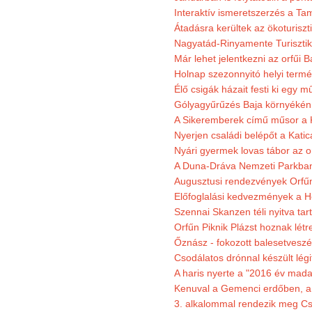
Interaktív ismeretszerzés a T
Átadásra kerültek az ökoturiszt
Nagyatád-Rinyamente Turisztik
Már lehet jelentkezni az orfűi 
Holnap szezonnyitó helyi termé
Élő csigák házait festi ki egy 
Gólyagyűrűzés Baja környékén
A Sikeremberek című műsor a K
Nyerjen családi belépőt a Katic
Nyári gyermek lovas tábor az o
A Duna-Dráva Nemzeti Parkban f
Augusztusi rendezvények Orfű
Előfoglalási kedvezmények a He
Szennai Skanzen téli nyitva tar
Orfűn Piknik Plázst hoznak létr
Őznász - fokozott balesetveszé
Csodálatos drónnal készült légi
A haris nyerte a "2016 év mada
Kenuval a Gemenci erdőben, a
3. alkalommal rendezik meg Cse