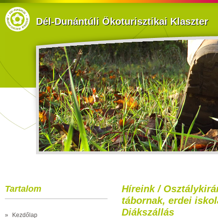
Dél-Dunántúli Ökoturisztikai Klaszter
Híreink / Osztálykir
Tartalom
tábornak, erdei isko
Diákszállás
»
Kezdőlap