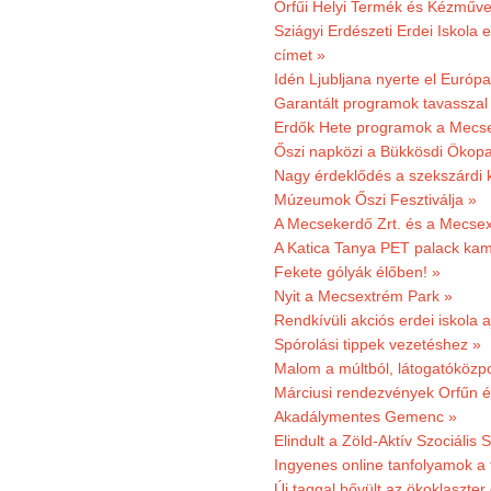
Orfűi Helyi Termék és Kézműv
Sziágyi Erdészeti Erdei Iskola e
címet »
Idén Ljubljana nyerte el Európ
Garantált programok tavasszal
Erdők Hete programok a Mecs
Őszi napközi a Bükkösdi Ökop
Nagy érdeklődés a szekszárdi 
Múzeumok Őszi Fesztiválja »
A Mecsekerdő Zrt. és a Mecsex
A Katica Tanya PET palack kamp
Fekete gólyák élőben! »
Nyit a Mecsextrém Park »
Rendkívüli akciós erdei iskola a
Spórolási tippek vezetéshez »
Malom a múltból, látogatóközpo
Márciusi rendezvények Orfűn 
Akadálymentes Gemenc »
Elindult a Zöld-Aktív Szociális 
Ingyenes online tanfolyamok a
Új taggal bővült az ökoklaszter