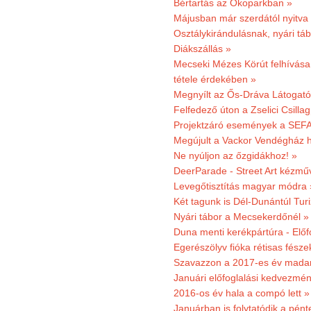
Bértartás az Ökoparkban »
Májusban már szerdától nyitva
Osztálykirándulásnak, nyári táb
Diákszállás »
Mecseki Mézes Körút felhívás
tétele érdekében »
Megnyílt az Ős-Dráva Látogat
Felfedező úton a Zselici Csilla
Projektzáró események a SEFA
Megújult a Vackor Vendégház h
Ne nyúljon az őzgidákhoz! »
DeerParade - Street Art kézmű
Levegőtisztítás magyar módra 
Két tagunk is Dél-Dunántúl Turi
Nyári tábor a Mecsekerdőnél »
Duna menti kerékpártúra - Előfo
Egerészölyv fióka rétisas fész
Szavazzon a 2017-es év madar
Januári előfoglalási kedvezmén
2016-os év hala a compó lett »
Januárban is folytatódik a pént