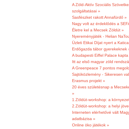
A Zöld-Aktív Szociális Szövetke
szolgáltatásai »
Sasfészket rakott Annafürdő »
Nagy volt az érdeklődés a SEF
Életre kel a Mecsek Zöldút »
Nyereményjáték - Helian NaTou
Üzleti Etikai Díjat nyert a Katic
Erdőgazda tábor gyerekeknek 
A budapesti Eiffel Palace kapta
Itt az első magyar zöld rendsz
A Greenpeace 7 pontos megoldás
Sajtóközlemény - Sikeresen val
Erasmus projekt »
20 éves születésnap a Mecsekerd
»
1.Zöldút-workshop: a környezet
2.Zöldút-workshop: a helyi jöv
Interneten elérhetővé vált Mag
adatbázisa »
Online öko játékok »