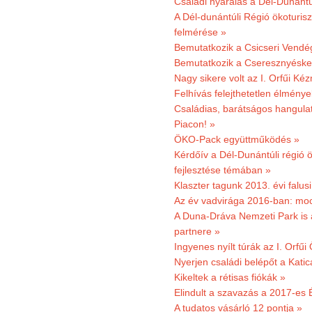
Családi nyaralás a Dél-Dunánt
A Dél-dunántúli Régió ökoturisz
felmérése »
Bemutatkozik a Csicseri Vendég
Bemutatkozik a Cseresznyéskert 
Nagy sikere volt az I. Orfűi K
Felhívás felejthetetlen élmény
Családias, barátságos hangulat
Piacon! »
ÖKO-Pack együttműködés »
Kérdőív a Dél-Dunántúli régió ö
fejlesztése témában »
Klaszter tagunk 2013. évi falusi
Az év vadvirága 2016-ban: mocs
A Duna-Dráva Nemzeti Park is a
partnere »
Ingyenes nyílt túrák az I. Orfűi
Nyerjen családi belépőt a Kat
Kikeltek a rétisas fiókák »
Elindult a szavazás a 2017-es 
A tudatos vásárló 12 pontja »