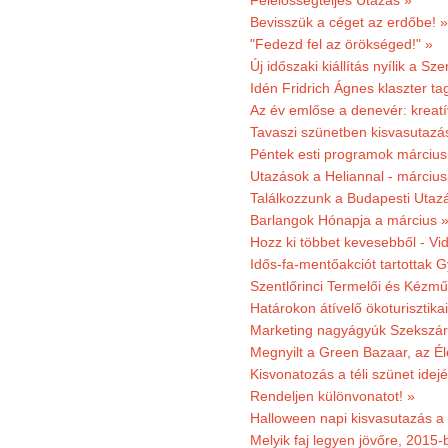
Felelősségteljes Utazás »
Bevisszük a céget az erdőbe! »
"Fedezd fel az örökséged!" »
Új időszaki kiállítás nyílik a S
Idén Fridrich Ágnes klaszter ta
Az év emlőse a denevér: kreat
Tavaszi szünetben kisvasutazá
Péntek esti programok márciusb
Utazások a Heliannal - márciusi
Találkozzunk a Budapesti Utazás
Barlangok Hónapja a március 
Hozz ki többet kevesebből - Vi
Idős-fa-mentőakciót tartottak 
Szentlőrinci Termelői és Kézm
Határokon átívelő ökoturisztika
Marketing nagyágyúk Szekszárd
Megnyilt a Green Bazaar, az É
Kisvonatozás a téli szünet idej
Rendeljen különvonatot! »
Halloween napi kisvasutazás a
Melyik faj legyen jövőre, 2015