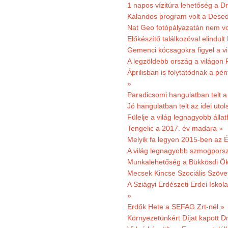
1 napos vízitúra lehetőség a D
Kalandos program volt a Dese
Nat Geo fotópályazatán nem vo
Előkészítő találkozóval elindul
Gemenci kócsagokra figyel a vi
A legzöldebb ország a világon 
Áprilisban is folytatódnak a pé
»
Paradicsomi hangulatban telt 
Jó hangulatban telt az idei uto
Fülelje a világ legnagyobb álla
Tengelic a 2017. év madara »
Melyik fa legyen 2015-ben az É
A világ legnagyobb szmogporsz
Munkalehetőség a Bükkösdi Ök
Mecsek Kincse Szociális Szöve
A Sziágyi Erdészeti Erdei Iskol
»
Erdők Hete a SEFAG Zrt-nél »
Környezetünkért Díjat kapott D