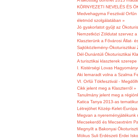
A lakosság dönthet 2013 madar
KÖRNYEZETI NEVELÉS ÉS ÖK
Medvehagyma Fesztivál Orfűn 
életmód szolgálatában »
Jó gyakorlatot gyűjt az Ökoturis
Nemzetközi Zöldutat szervez a 
Klaszterünk a Fővárosi Állat- 
Sajtóközlemény-Ökoturisztikai 
Dél-Dunántúli Ökoturisztikai Kl
A turisztikai klaszterek szerep
I. Kistérségi Lovas Hagyomány
Aki lemaradt volna a Szalma Fes
VI. Orfűi Tökfesztivál - Megdől
Cikk jelent meg a Klaszterről »
Tanulmány jelent meg a régiónk
Katica Tanya 2013-as tematiku
Létrejöhet Közép-Kelet-Európa 
Megvan a nyereményjátékunk 
Mecsekerdő és Mecsextrém Park
Megnyílt a Bakonyai Ökoturiszt
Mókus Suli Erdészeti Erdei Isk