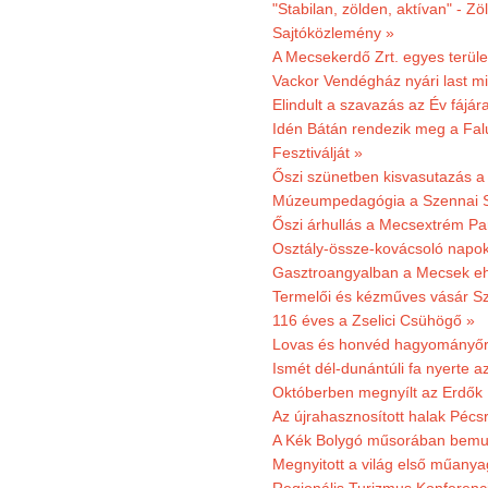
"Stabilan, zölden, aktívan" - Zö
Sajtóközlemény »
A Mecsekerdő Zrt. egyes terület
Vackor Vendégház nyári last mi
Elindult a szavazás az Év fájár
Idén Bátán rendezik meg a Fa
Fesztiválját »
Őszi szünetben kisvasutazás a
Múzeumpedagógia a Szennai 
Őszi árhullás a Mecsextrém Pa
Osztály-össze-kovácsoló napok
Gasztroangyalban a Mecsek eh
Termelői és kézműves vásár Sz
116 éves a Zselici Csühögő »
Lovas és honvéd hagyományőr
Ismét dél-dunántúli fa nyerte a
Októberben megnyílt az Erdők
Az újrahasznosított halak Pécs
A Kék Bolygó műsorában bemut
Megnyitott a világ első műanya