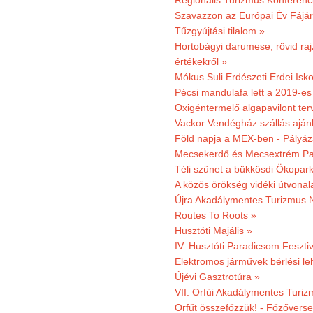
Regionális Turizmus Konferenc
Szavazzon az Európai Év Fájár
Tűzgyújtási tilalom »
Hortobágyi darumese, rövid raj
értékekről »
Mókus Suli Erdészeti Erdei Isko
Pécsi mandulafa lett a 2019-es
Oxigéntermelő algapavilont ter
Vackor Vendégház szállás aján
Föld napja a MEX-ben - Pályáz
Mecsekerdő és Mecsextrém Par
Téli szünet a bükkösdi Ökopar
A közös örökség vidéki útvonala
Újra Akadálymentes Turizmus 
Routes To Roots »
Husztóti Majális »
IV. Husztóti Paradicsom Fesztiv
Elektromos járművek bérlési l
Újévi Gasztrotúra »
VII. Orfűi Akadálymentes Turi
Orfűt összefőzzük! - Főzőverse