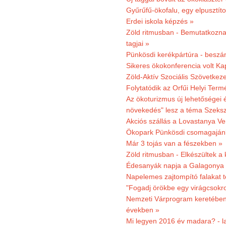
Gyűrűfű-ökofalu, egy elpusztít
Erdei iskola képzés »
Zöld ritmusban - Bemutatkoznak
tagjai »
Pünkösdi kerékpártúra - beszá
Sikeres ökokonferencia volt K
Zöld-Aktív Szociális Szövetkez
Folytatódik az Orfűi Helyi Ter
Az ökoturizmus új lehetőségei
növekedés" lesz a téma Szeks
Akciós szállás a Lovastanya V
Ökopark Pünkösdi csomagajánl
Már 3 tojás van a fészekben »
Zöld ritmusban - Elkészültek a 
Édesanyák napja a Galagonya
Napelemes zajtompító falakat 
"Fogadj örökbe egy virágcsokro
Nemzeti Várprogram keretében 3
években »
Mi legyen 2016 év madara? - la