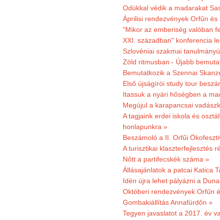
Odúkkal védik a madarakat Sa
Áprilisi rendezvények Orfűn és
"Mikor az emberiség valóban fe
XXI. században" konferencia les
Szlovéniai szakmai tanulmányút
Zöld ritmusban - Újabb bemuta
Bemutatkozik a Szennai Skanzen
Első újságírói study tour besz
Itassuk a nyári hőségben a ma
Megújul a karapancsai vadászk
A tagjaink erdei iskola és osztál
honlapunkra »
Beszámoló a II. Orfűi Ökofeszti
A turisztikai klaszterfejlesztés
Nőtt a partifecskék száma »
Állásajánlatok a patcai Katica
Idén újra lehet pályázni a Dun
Októberi rendezvények Orfűn 
Gombakiállítás Annafürdőn »
Tegyen javaslatot a 2017. év v