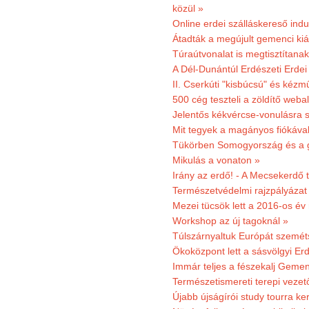
közül »
Online erdei szálláskereső indu
Átadták a megújult gemenci kiál
Túraútvonalat is megtisztítana
A Dél-Dunántúl Erdészeti Erdei
II. Cserkúti "kisbúcsú" és kéz
500 cég teszteli a zöldítő weba
Jelentős kékvércse-vonulásra 
Mit tegyek a magányos fiókáva
Tükörben Somogyország és a 
Mikulás a vonaton »
Irány az erdő! - A Mecsekerdő t
Természetvédelmi rajzpályázat 
Mezei tücsök lett a 2016-os év
Workshop az új tagoknál »
Túlszárnyaltuk Európát szemé
Ökoközpont lett a sásvölgyi Er
Immár teljes a fészekalj Geme
Természetismereti terepi vezet
Újabb újságírói study tourra ker