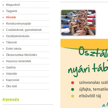
»
Magunkról
»
Tagjaink
»
Híreink
»
Rendezvénynaptár
»
Családoknak, gyerekeknek
»
Osztálykirándulás
»
Táborok
»
Erdei iskola
»
Ökoturisztikai Minősítés
»
Hasznos Ismeretek
»
Galéria
»
Videótár
»
Kapcsolat
»
Öko-totó
Keresés