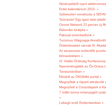
Növényekből nyert elektromoss
Erdei kalendárium 2015. »
Szilveszteri vonatozás a SEFAG
Szavazás! Egy igazi tatai platán
Ozone Network 22 perces új fil
Rekorder királyka »
Pakssal ismerkedtünk »
Turizmus Világnapja Annafürdő
Önkénteseket várnak III. Akad
Az amazonasi esőerdők pusztu
klímavédelem »
IV. Vidéki Örökség Konferencia
Nyereményjáték az Ős-Dráva L
Tavaszváróban »
Elindult az ÖKOklikk portál »
Megnyíltak a tóparti attrakciók
Megnyílott a Csúszdapark a Ka
7 millió tonna műanyagtól sza
»
Lebegő erdő Rotterdamban »