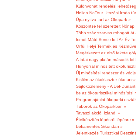
Különvonat rendelési lehetőség
Helian NaTour Utazási Iroda tú
Újra nyitva tart az Ökopark »
Köszöntse fel szeretteit Nőna
Több száz szarvas robogott át
Ismét Máté Bence lett Az Év T
Orfűi Helyi Termék és Kézműve
Megérkezett az első fekete gó
A tatai nagy platán második le
Hunyorral minősített ökoturiszti
Új minősítési rendszer és védje
Kisfilm az ökoklaszter ökoturisz
Sajtóközlemény - A Dél-Dunántúl
be az ökoturisztikai minősítési 
Programajánlat ökoparki osztál
Táborok az Ökoparkban »
Tavaszi akció: Izland! »
Ételkészítés lépésről lépésre »
Békamentés Sikondán »
Jelentkezés Turisztikai Deszt