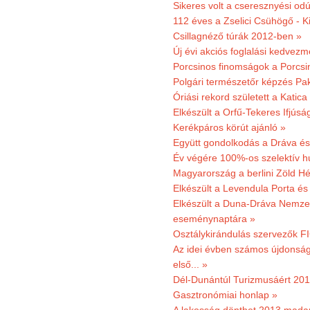
Sikeres volt a cseresznyési odú
112 éves a Zselici Csühögő - K
Csillagnéző túrák 2012-ben »
Új évi akciós foglalási kedvez
Porcsinos finomságok a Porcsi
Polgári természetőr képzés Pa
Óriási rekord született a Katic
Elkészült a Orfű-Tekeres Ifjúsá
Kerékpáros körút ajánló »
Együtt gondolkodás a Dráva és 
Év végére 100%-os szelektív h
Magyarország a berlini Zöld Hé
Elkészült a Levendula Porta és 
Elkészült a Duna-Dráva Nemzet
eseménynaptára »
Osztálykirándulás szervezők F
Az idei évben számos újdonság 
első... »
Dél-Dunántúl Turizmusáért 2011
Gasztronómiai honlap »