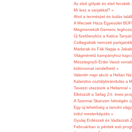
Az első gólyák és első fecskék 
Mi lesz a varjakkal? »
Ahol a természet és tudás talál
A Mecsek Háza Egyesület BÜFÉS
Megmenekült Gemenc leghoss
Új fizetőeszköz a Katica Tanyá
Csillagséták nemzeti parkjain
Madarak és Fák Napja a Jaka
Világméretű kampányhoz kapcs
Mesztegnyői Erdei Vasút vonal
különvonat rendelhető »
Valentin napi akció a Helian Na
Kalandos osztálykirándulás a 
Tavaszi utazások a Heliannal »
Elkészült a Sefag Zrt. éves pr
A Szennai Skanzen hétvégén újr
Egy új lehetőség a tanulni vá
indul mesterképzés »
Gyulaj Erdészeti és Vadászati 
Februárban is péntek esti prog