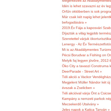
Megérkezett az Akadálymentes
Idén is lehet szavazni az év leg
Orfűn októberben is sok progr
Már csak két napig lehet jele
befogadására »
2019.Év Fája a kaposvári Szaba
Díjazták a világ legjobb termész
Szeretettel várjuk ökorturisztik
Lenergy - Az Év Természetfotó
Mi is az Akadálymentes Turizm
Pécsi Borudvar a Fishing on Or
Melyik faj legyen jövőre, 2012
Öko City a tavaszi Construma ki
DeerParade - Street Art »
Téli akció a Vackor Vendégház
Megjelent Müller Nándor két ú
évszak a Zselicben »
Téli akcióval várja Önt a Csics
Kampány a nemzeti parkok nép
Mecsekerdő Utalvány »
Jeles napok a Katica Tanyán »