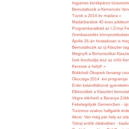
Ingyenes kerékpáros túravezet
Bemutatkozik a Kemencés Vendé
Túzok a 2014 év madara »
Madárbarátok 40 éves jubileu
Programkavalkád az I.Zrínyi Fe
Gombaszedés környezettudato
Április 26-án hivatalosan is m
Bemutatkozik az új Klaszter t
Megnyílt a Borturisztikai Klasz
Ízek fesztiválja lesz az orfűi 
Keresse a helyit! »
Bükkösdi Ökopark farsangi cso
Ökocsiga 2014. évi programjai
Erdei kalandtáborok gyerekekn
Elkészültek a Klasztert bemutat
Végre elérhető a Baranya Zöldú
Feketególyák Gemencben - újr
Turizmus szakos hallgatók érdek
Akció: Van még pár hely az izla
Tolnai erdők ölelésében - kiad