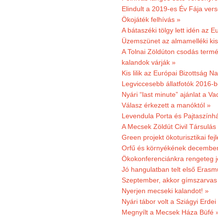
Elindult a 2019-es Év Fája ver
Ökojáték felhívás »
A bátaszéki tölgy lett idén az E
Üzemszünet az almamelléki ki
A Tolnai Zöldúton csodás termész
kalandok várják »
Kis lilik az Európai Bizottság 
Legviccesebb állatfotók 2016-b
Nyári “last minute” ajánlat a 
Válasz érkezett a manóktól »
Levendula Porta és Pajtaszính
A Mecsek Zöldút Civil Társulá
Green projekt ökoturisztikai fejl
Orfű és környékének december 
Ökokonferenciánkra rengeteg j
Jó hangulatban telt első Erasm
Szeptember, akkor gímszarvas 
Nyerjen mecseki kalandot! »
Nyári tábor volt a Sziágyi Erdei
Megnyílt a Mecsek Háza Büfé 