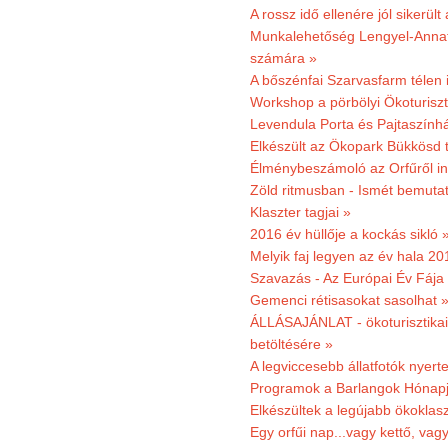
A rossz idő ellenére jól sikerült
Munkalehetőség Lengyel-Anna
számára »
A bőszénfai Szarvasfarm télen i
Workshop a pörbölyi Ökoturisz
Levendula Porta és Pajtaszínhá
Elkészült az Ökopark Bükkösd 
Élménybeszámoló az Orfűről ind
Zöld ritmusban - Ismét bemutat
Klaszter tagjai »
2016 év hüllője a kockás sikló 
Melyik faj legyen az év hala 2
Szavazás - Az Európai Év Fája
Gemenci rétisasokat sasolhat 
ÁLLÁSAJÁNLAT - ökoturisztikai
betöltésére »
A legviccesebb állatfotók nyert
Programok a Barlangok Hónapj
Elkészültek a legújabb ökoklas
Egy orfűi nap...vagy kettő, vag