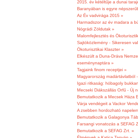
2015. év kétéltűje a dunai tara
Baranyában is egyre népszerű
Az Év vadvirága 2015 »
Harmadszor az év madara a b
Nógrádi Zöldutak »
Malomfejlesztés és Ökoturiszti
Sajtóközlemény - Sikeresen való
Ökoturisztikai Klaszter »
Elkészült a Duna-Dráva Nemzet
eseménynaptára »
Tagjaink finom receptjei »
Magyarország madártávlatból 
Igazi ritkaság: hóbagoly bukkan
Mecseki Diákszállás Orfű - Új n
Bemutatkozik a Mecsek Háza E
Várja vendégeit a Vackor Vend
A zsebben hordozható napeleme
Bemutatkozik a Galagonya Táb
Farsangi vonatozás a SEFAG Zr
Bemutatkozik a SEFAG Zrt. »
Élmények a Katica Tanyán »