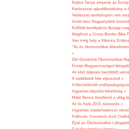
Katica Tanya elnyerte az Európ
Karácsonyi ajándékutalvány a H
Vadászati workshopon vett rés
Ismét lesz Nagyanyáink kosztol
Külföldi kerékpáros ifjúsági cs
Meghívó a Cross-Border Bike P
Van még hely a Kikerics Erdész
"Az év ökoturisztikai létesítmén
»
Dél-Dunántúli Ökoturisztikai Kl
Észak-Magyarországot látogatt
Az első teljesen bezöldült váro
A vadállatok fele elpusztult »
A Mecsekerdő erdőpedagógusáé
Ingyenes képzési lehetőség »
Máté Bence töretlenül a világ le
Az év hala 2015 szavazás »
Ingyenes madárhatározó okost
Felhívás: Forrásvíz őrző Civilh
Épül az Ökoturisztikai Látogat