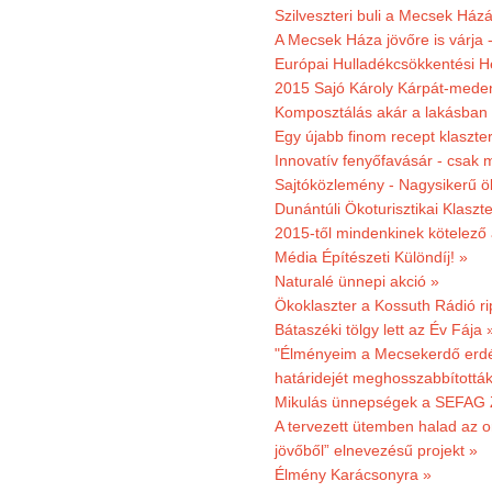
Szilveszteri buli a Mecsek Ház
A Mecsek Háza jövőre is várja 
Európai Hulladékcsökkentési H
2015 Sajó Károly Kárpát-mede
Komposztálás akár a lakásban 
Egy újabb finom recept klaszter
Innovatív fenyőfavásár - csak 
Sajtóközlemény - Nagysikerű öko
Dunántúli Ökoturisztikai Klaszte
2015-től mindenkinek kötelező 
Média Építészeti Különdíj! »
Naturalé ünnepi akció »
Ökoklaszter a Kossuth Rádió r
Bátaszéki tölgy lett az Év Fája 
"Élményeim a Mecsekerdő erdés
határidejét meghosszabbították
Mikulás ünnepségek a SEFAG Z
A tervezett ütemben halad az o
jövőből” elnevezésű projekt »
Élmény Karácsonyra »