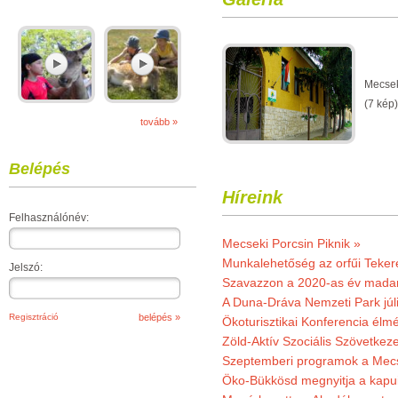
Mecsek
(7 kép)
tovább »
Belépés
Híreink
Felhasználónév:
Mecseki Porcsin Piknik »
Munkalehetőség az orfűi Teker
Jelszó:
Szavazzon a 2020-as év madar
A Duna-Dráva Nemzeti Park júli
Regisztráció
Ökoturisztikai Konferencia él
Zöld-Aktív Szociális Szövetkez
Szeptemberi programok a Mec
Öko-Bükkösd megnyitja a kapui