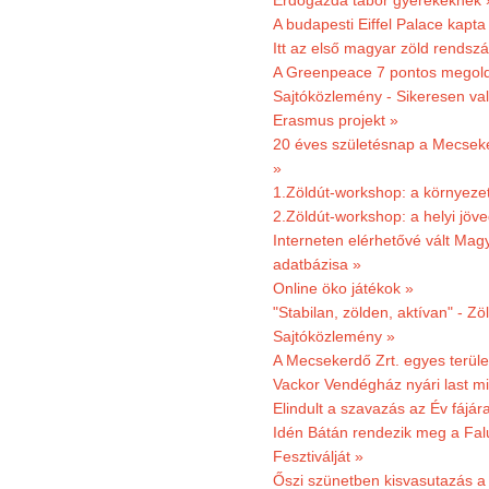
Erdőgazda tábor gyerekeknek 
A budapesti Eiffel Palace kapta
Itt az első magyar zöld rendsz
A Greenpeace 7 pontos megoldás
Sajtóközlemény - Sikeresen val
Erasmus projekt »
20 éves születésnap a Mecsekerd
»
1.Zöldút-workshop: a környezet
2.Zöldút-workshop: a helyi jöv
Interneten elérhetővé vált Mag
adatbázisa »
Online öko játékok »
"Stabilan, zölden, aktívan" - Zö
Sajtóközlemény »
A Mecsekerdő Zrt. egyes terület
Vackor Vendégház nyári last mi
Elindult a szavazás az Év fájár
Idén Bátán rendezik meg a Fa
Fesztiválját »
Őszi szünetben kisvasutazás a