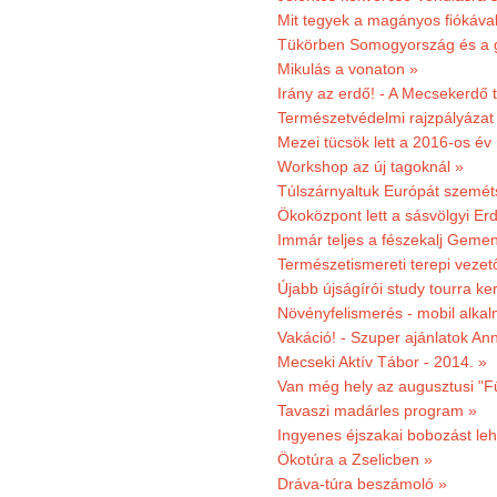
Mit tegyek a magányos fiókáva
Tükörben Somogyország és a 
Mikulás a vonaton »
Irány az erdő! - A Mecsekerdő t
Természetvédelmi rajzpályázat 
Mezei tücsök lett a 2016-os év
Workshop az új tagoknál »
Túlszárnyaltuk Európát szemé
Ökoközpont lett a sásvölgyi Er
Immár teljes a fészekalj Geme
Természetismereti terepi vezet
Újabb újságírói study tourra ker
Növényfelismerés - mobil alka
Vakáció! - Szuper ajánlatok An
Mecseki Aktív Tábor - 2014. »
Van még hely az augusztusi "F
Tavaszi madárles program »
Ingyenes éjszakai bobozást le
Ökotúra a Zselicben »
Dráva-túra beszámoló »