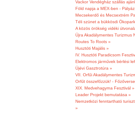
Vackor Vendégház szállás aján
Föld napja a MEX-ben - Pályáz
Mecsekerdő és Mecsextrém Par
Téli szünet a bükkösdi Ökopar
A közös örökség vidéki útvonala
Újra Akadálymentes Turizmus 
Routes To Roots »
Husztóti Majális »
IV. Husztóti Paradicsom Fesztiv
Elektromos járművek bérlési l
Újévi Gasztrotúra »
VII. Orfűi Akadálymentes Turi
Orfűt összefőzzük! - Főzőverse
XIX. Medvehagyma Fesztivál »
Leader Projekt bemutatása »
Nemzetközi fenntartható turiszt
»