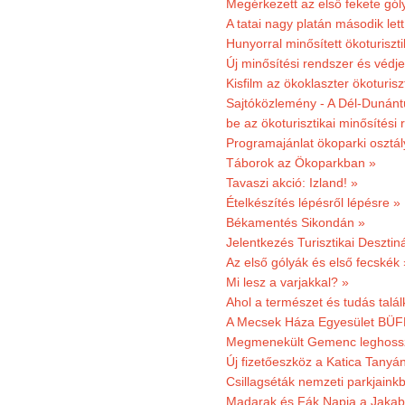
Megérkezett az első fekete gó
A tatai nagy platán második le
Hunyorral minősített ökoturiszti
Új minősítési rendszer és védje
Kisfilm az ökoklaszter ökoturisz
Sajtóközlemény - A Dél-Dunántúl
be az ökoturisztikai minősítési 
Programajánlat ökoparki osztál
Táborok az Ökoparkban »
Tavaszi akció: Izland! »
Ételkészítés lépésről lépésre »
Békamentés Sikondán »
Jelentkezés Turisztikai Deszt
Az első gólyák és első fecskék 
Mi lesz a varjakkal? »
Ahol a természet és tudás talál
A Mecsek Háza Egyesület BÜFÉS
Megmenekült Gemenc leghoss
Új fizetőeszköz a Katica Tanyá
Csillagséták nemzeti parkjain
Madarak és Fák Napja a Jaka