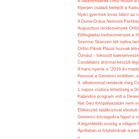
A Sikeremberek című műsor a K
Nyerjen családi belépőt a Katic
Nyári gyermek lovas tábor az o
A Duna-Dráva Nemzeti Parkban f
Augusztusi rendezvények Orfű
Előfoglalási kedvezmények a He
Szennai Skanzen téli nyitva tar
Orfűn Piknik Plázst hoznak létr
Őznász - fokozott balesetveszé
Csodálatos drónnal készült légi
A haris nyerte a "2016 év mada
Kenuval a Gemenci erdőben, a
3. alkalommal rendezik meg Cse
1 napos vízitúra lehetőség a D
Kalandos program volt a Dese
Nat Geo fotópályazatán nem vo
Előkészítő találkozóval elindul
Gemenci kócsagokra figyel a vi
A legzöldebb ország a világon 
Áprilisban is folytatódnak a pé
»