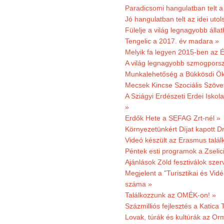
Paradicsomi hangulatban telt 
Jó hangulatban telt az idei uto
Fülelje a világ legnagyobb álla
Tengelic a 2017. év madara »
Melyik fa legyen 2015-ben az É
A világ legnagyobb szmogporsz
Munkalehetőség a Bükkösdi Ök
Mecsek Kincse Szociális Szöve
A Sziágyi Erdészeti Erdei Iskol
»
Erdők Hete a SEFAG Zrt-nél »
Környezetünkért Díjat kapott D
Videó készült az Erasmus talál
Péntek esti programok a Zselic
Ajánlások Zöld fesztiválok sze
Megjelent a "Turisztikai és Vid
száma »
Találkozzunk az OMÉK-on! »
Százmilliós fejlesztés a Katica
Lovak, túrák és kultúrák az O