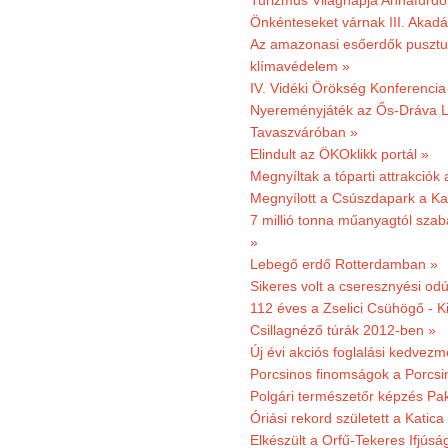
Turizmus Világnapja Annafürdő
Önkénteseket várnak III. Akad
Az amazonasi esőerdők pusztu
klímavédelem »
IV. Vidéki Örökség Konferencia
Nyereményjáték az Ős-Dráva L
Tavaszváróban »
Elindult az ÖKOklikk portál »
Megnyíltak a tóparti attrakciók
Megnyílott a Csúszdapark a Ka
7 millió tonna műanyagtól sza
»
Lebegő erdő Rotterdamban »
Sikeres volt a cseresznyési odú
112 éves a Zselici Csühögő - K
Csillagnéző túrák 2012-ben »
Új évi akciós foglalási kedvez
Porcsinos finomságok a Porcsi
Polgári természetőr képzés Pa
Óriási rekord született a Katic
Elkészült a Orfű-Tekeres Ifjúsá