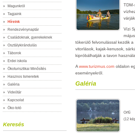
TDM-s
»
Magunkról
vízhe
»
Tagjaink
várjá
»
Híreink
Vízi S
»
Rendezvénynaptár
május
»
Családoknak, gyerekeknek
tókerülő felvonulással kezdik a 
»
Osztálykirándulás
vitorlások, kajak-kenusok, sárk
»
Táborok
kipróbálhatják a tavon használ
»
Erdei iskola
A
www.turizmus.com
oldalon eg
»
Ökoturisztikai Minősítés
eseményekről.
»
Hasznos Ismeretek
Galéria
»
Galéria
»
Videótár
»
Kapcsolat
»
Öko-totó
Orfű
(12 ké
Keresés