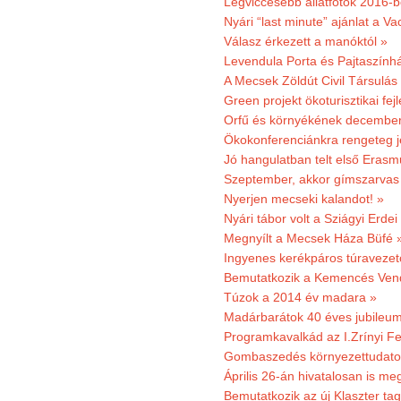
Legviccesebb állatfotók 2016-b
Nyári “last minute” ajánlat a 
Válasz érkezett a manóktól »
Levendula Porta és Pajtaszính
A Mecsek Zöldút Civil Társulá
Green projekt ökoturisztikai fejl
Orfű és környékének december 
Ökokonferenciánkra rengeteg j
Jó hangulatban telt első Erasm
Szeptember, akkor gímszarvas 
Nyerjen mecseki kalandot! »
Nyári tábor volt a Sziágyi Erdei
Megnyílt a Mecsek Háza Büfé 
Ingyenes kerékpáros túravezet
Bemutatkozik a Kemencés Vendé
Túzok a 2014 év madara »
Madárbarátok 40 éves jubileu
Programkavalkád az I.Zrínyi Fe
Gombaszedés környezettudato
Április 26-án hivatalosan is m
Bemutatkozik az új Klaszter t