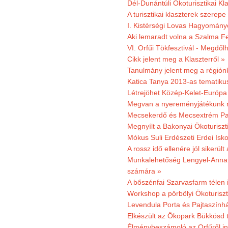
Dél-Dunántúli Ökoturisztikai Kl
A turisztikai klaszterek szerep
I. Kistérségi Lovas Hagyomány
Aki lemaradt volna a Szalma Fes
VI. Orfűi Tökfesztivál - Megdől
Cikk jelent meg a Klaszterről »
Tanulmány jelent meg a régiónk
Katica Tanya 2013-as tematiku
Létrejöhet Közép-Kelet-Európa 
Megvan a nyereményjátékunk 
Mecsekerdő és Mecsextrém Park
Megnyílt a Bakonyai Ökoturiszt
Mókus Suli Erdészeti Erdei Isk
A rossz idő ellenére jól sikerült
Munkalehetőség Lengyel-Anna
számára »
A bőszénfai Szarvasfarm télen i
Workshop a pörbölyi Ökoturisz
Levendula Porta és Pajtaszínhá
Elkészült az Ökopark Bükkösd 
Élménybeszámoló az Orfűről ind