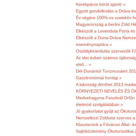
Kerékpáros körút ajánló »
Együtt gondolkodás a Dráva és 
Év végére 100%-os szelektív h
Magyarország a berlini Zöld Hé
Elkészült a Levendula Porta és 
Elkészült a Duna-Dráva Nemzet
eseménynaptára »
Osztálykirándulás szervezők F
Az idei évben számos újdonság 
első... »
Dél-Dunántúl Turizmusáért 2011
Gasztronómiai honlap »
A lakosság dönthet 2013 madar
KÖRNYEZETI NEVELÉS ÉS ÖK
Medvehagyma Fesztivál Orfűn 
életmód szolgálatában »
Jó gyakorlatot gyűjt az Ökoturis
Nemzetközi Zöldutat szervez a 
Klaszterünk a Fővárosi Állat- 
Sajtóközlemény-Ökoturisztikai 