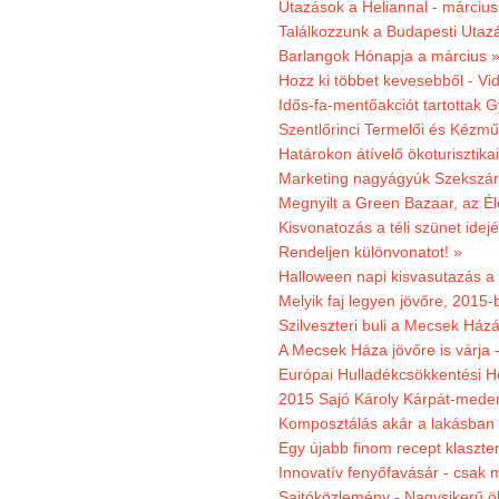
Utazások a Heliannal - márciusi
Találkozzunk a Budapesti Utazás
Barlangok Hónapja a március 
Hozz ki többet kevesebből - Vi
Idős-fa-mentőakciót tartottak 
Szentlőrinci Termelői és Kézm
Határokon átívelő ökoturisztika
Marketing nagyágyúk Szekszárd
Megnyilt a Green Bazaar, az É
Kisvonatozás a téli szünet idej
Rendeljen különvonatot! »
Halloween napi kisvasutazás a
Melyik faj legyen jövőre, 2015
Szilveszteri buli a Mecsek Ház
A Mecsek Háza jövőre is várja 
Európai Hulladékcsökkentési H
2015 Sajó Károly Kárpát-mede
Komposztálás akár a lakásban 
Egy újabb finom recept klaszter
Innovatív fenyőfavásár - csak 
Sajtóközlemény - Nagysikerű öko