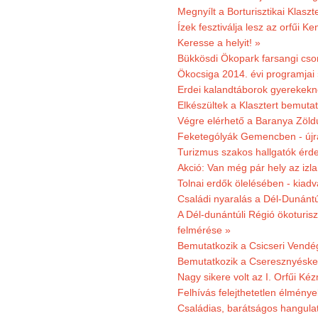
Megnyílt a Borturisztikai Klasz
Ízek fesztiválja lesz az orfűi 
Keresse a helyit! »
Bükkösdi Ökopark farsangi cso
Ökocsiga 2014. évi programjai
Erdei kalandtáborok gyerekekn
Elkészültek a Klasztert bemutat
Végre elérhető a Baranya Zöldú
Feketególyák Gemencben - újr
Turizmus szakos hallgatók érdek
Akció: Van még pár hely az izla
Tolnai erdők ölelésében - kiad
Családi nyaralás a Dél-Dunánt
A Dél-dunántúli Régió ökoturisz
felmérése »
Bemutatkozik a Csicseri Vendég
Bemutatkozik a Cseresznyéskert 
Nagy sikere volt az I. Orfűi K
Felhívás felejthetetlen élmény
Családias, barátságos hangulat