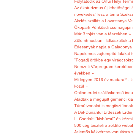
Folytatódik az Orfűi Helyi Ter
Az ökoturizmus új lehetőségei
növekedés" lesz a téma Szeks
Akciós szállás a Lovastanya V
Ökopark Pünkösdi csomagajánl
Már 3 tojás van a fészekben »
Zöld ritmusban - Elkészültek a 
Édesanyák napja a Galagonya
Napelemes zajtompító falakat 
"Fogadj örökbe egy virágcsokro
Nemzeti Várprogram keretében 3
években »
Mi legyen 2016 év madara? - la
közül »
Online erdei szálláskereső indu
Átadták a megújult gemenci kiál
Túraútvonalat is megtisztítana
A Dél-Dunántúl Erdészeti Erdei
II. Cserkúti "kisbúcsú" és kéz
500 cég teszteli a zöldítő weba
Jelentős kékvércse-vonulásra 