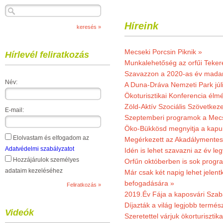
Híreink
Mecseki Porcsin Piknik »
Hírlevél feliratkozás
Munkalehetőség az orfűi Teker
Szavazzon a 2020-as év madar
Név:
A Duna-Dráva Nemzeti Park júli
Ökoturisztikai Konferencia él
Zöld-Aktív Szociális Szövetkez
E-mail:
Szeptemberi programok a Mec
Öko-Bükkösd megnyitja a kapui
Elolvastam és elfogadom az
Megérkezett az Akadálymentes
Adatvédelmi szabályzatot
Idén is lehet szavazni az év leg
Hozzájárulok személyes
Orfűn októberben is sok progr
adataim kezeléséhez
Már csak két napig lehet jele
befogadására »
2019.Év Fája a kaposvári Szaba
Díjazták a világ legjobb termész
Videók
Szeretettel várjuk ökorturisztik