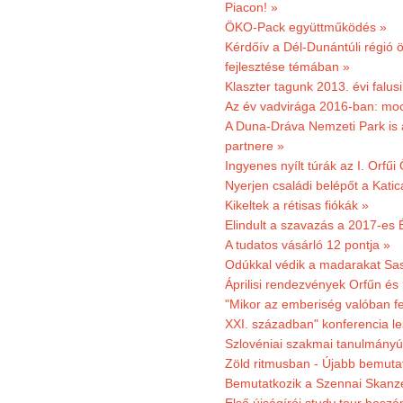
Piacon! »
ÖKO-Pack együttműködés »
Kérdőív a Dél-Dunántúli régió ö
fejlesztése témában »
Klaszter tagunk 2013. évi falusi
Az év vadvirága 2016-ban: mocs
A Duna-Dráva Nemzeti Park is a
partnere »
Ingyenes nyílt túrák az I. Orfűi
Nyerjen családi belépőt a Kat
Kikeltek a rétisas fiókák »
Elindult a szavazás a 2017-es 
A tudatos vásárló 12 pontja »
Odúkkal védik a madarakat Sa
Áprilisi rendezvények Orfűn és
"Mikor az emberiség valóban fe
XXI. században" konferencia les
Szlovéniai szakmai tanulmányút
Zöld ritmusban - Újabb bemuta
Bemutatkozik a Szennai Skanzen