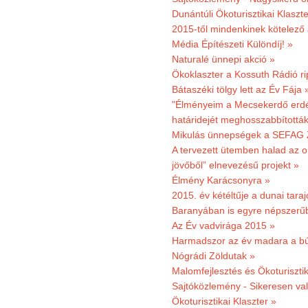
Dunántúli Ökoturisztikai Klaszte
2015-től mindenkinek kötelező 
Média Építészeti Különdíj! »
Naturalé ünnepi akció »
Ökoklaszter a Kossuth Rádió r
Bátaszéki tölgy lett az Év Fája 
"Élményeim a Mecsekerdő erdés
határidejét meghosszabbították
Mikulás ünnepségek a SEFAG Z
A tervezett ütemben halad az o
jövőből” elnevezésű projekt »
Élmény Karácsonyra »
2015. év kétéltűje a dunai tara
Baranyában is egyre népszerű
Az Év vadvirága 2015 »
Harmadszor az év madara a b
Nógrádi Zöldutak »
Malomfejlesztés és Ökoturiszti
Sajtóközlemény - Sikeresen való
Ökoturisztikai Klaszter »