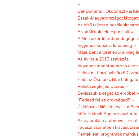
»
Dél-Dunántúli Ökoturisztikai Kl
Észak-Magyarországot látogatt
Az első teljesen bezöldült váro
A vadállatok fele elpusztult »
A Mecsekerdő erdőpedagógusáé
Ingyenes képzési lehetőség »
Máté Bence töretlenül a világ le
Az év hala 2015 szavazás »
Ingyenes madárhatározó okost
Felhívás: Forrásvíz őrző Civilh
Épül az Ökoturisztikai Látogat
Felelősségteljes Utazás »
Bevisszük a céget az erdőbe! »
"Fedezd fel az örökséged!" »
Új időszaki kiállítás nyílik a S
Idén Fridrich Ágnes klaszter ta
Az év emlőse a denevér: kreat
Tavaszi szünetben kisvasutazá
Péntek esti programok márciusb