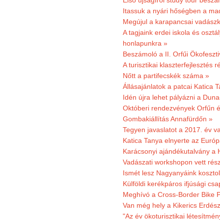
Első újságírói study tour besz
Itassuk a nyári hőségben a ma
Megújul a karapancsai vadászk
A tagjaink erdei iskola és osztál
honlapunkra »
Beszámoló a II. Orfűi Ökofeszti
A turisztikai klaszterfejlesztés
Nőtt a partifecskék száma »
Állásajánlatok a patcai Katica
Idén újra lehet pályázni a Dun
Októberi rendezvények Orfűn 
Gombakiállítás Annafürdőn »
Tegyen javaslatot a 2017. év v
Katica Tanya elnyerte az Európ
Karácsonyi ajándékutalvány a H
Vadászati workshopon vett rés
Ismét lesz Nagyanyáink kosztol
Külföldi kerékpáros ifjúsági cs
Meghívó a Cross-Border Bike P
Van még hely a Kikerics Erdész
"Az év ökoturisztikai létesítmén