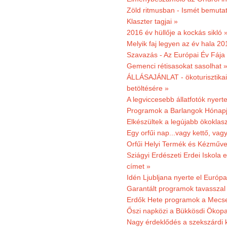
Zöld ritmusban - Ismét bemutat
Klaszter tagjai »
2016 év hüllője a kockás sikló 
Melyik faj legyen az év hala 2
Szavazás - Az Európai Év Fája
Gemenci rétisasokat sasolhat 
ÁLLÁSAJÁNLAT - ökoturisztikai
betöltésére »
A legviccesebb állatfotók nyert
Programok a Barlangok Hónapj
Elkészültek a legújabb ökoklas
Egy orfűi nap...vagy kettő, vag
Orfűi Helyi Termék és Kézműv
Sziágyi Erdészeti Erdei Iskola e
címet »
Idén Ljubljana nyerte el Európ
Garantált programok tavasszal
Erdők Hete programok a Mecs
Őszi napközi a Bükkösdi Ökop
Nagy érdeklődés a szekszárdi 