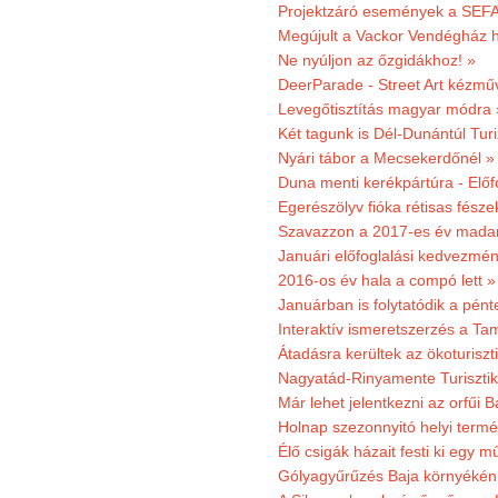
Projektzáró események a SEFA
Megújult a Vackor Vendégház h
Ne nyúljon az őzgidákhoz! »
DeerParade - Street Art kézmű
Levegőtisztítás magyar módra 
Két tagunk is Dél-Dunántúl Turi
Nyári tábor a Mecsekerdőnél »
Duna menti kerékpártúra - Előfo
Egerészölyv fióka rétisas fész
Szavazzon a 2017-es év madar
Januári előfoglalási kedvezmén
2016-os év hala a compó lett »
Januárban is folytatódik a pént
Interaktív ismeretszerzés a T
Átadásra kerültek az ökoturiszt
Nagyatád-Rinyamente Turisztik
Már lehet jelentkezni az orfűi 
Holnap szezonnyitó helyi termé
Élő csigák házait festi ki egy 
Gólyagyűrűzés Baja környékén