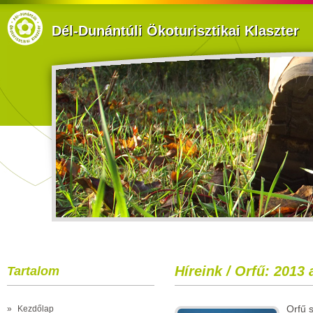
Dél-Dunántúli Ökoturisztikai Klaszter
Híreink / Orfű: 2013 
Tartalom
Orfű s
»
Kezdőlap