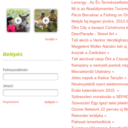
Lenergy - Az Év Természetfotó
Mi is az Akadálymentes Turizm
Pécsi Borudvar a Fishing on Or
Melyik faj legyen jövőre, 2012
Öko City a tavaszi Construma ki
DeerParade - Street Art »
tovább »
Téli akció a Vackor Vendégház
Megjelent Müller Nándor két ú
évszak a Zselicben »
Belépés
Téli akcióval várja Önt a Csics
Kampány a nemzeti parkok nép
Felhasználónév:
Mecsekerdő Utalvány »
Jeles napok a Katica Tanyán »
Növényekből nyert elektromoss
Jelszó:
Erdei kalendárium 2015. »
Szilveszteri vonatozás a SEFAG
Regisztráció
Szavazás! Egy igazi tatai platán
Ozone Network 22 perces új fil
Rekorder királyka »
Pakssal ismerkedtünk »