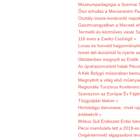
Múzeumpedagógia a Szennai 
Őszi árhullás a Mecsextrém Pa
Osztály-össze-kovácsoló napok
Gasztroangyalban a Mecsek eh
Termelői és kézműves vásár Sz
116 éves a Zselici Csühögő »
Lovas és honvéd hagyományőr
Ismét dél-dunántúli fa nyerte a
Októberben megnyílt az Erdők
Az újrahasznosított halak Pécs
A Kék Bolygó műsorában bemut
Megnyitott a világ első műanya
Regionális Turizmus Konferenc
Szavazzon az Európai Év Fájár
Tűzgyújtási tilalom »
Hortobágyi darumese, rövid raj
értékekről »
Mókus Suli Erdészeti Erdei Isko
Pécsi mandulafa lett a 2019-es
Oxigéntermelő algapavilont ter