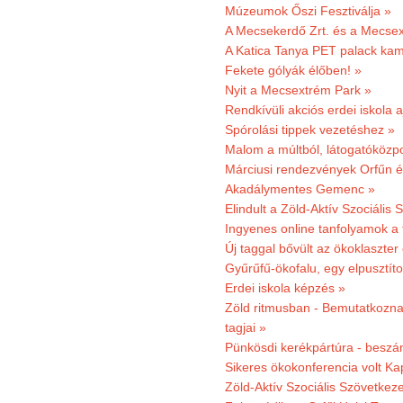
Múzeumok Őszi Fesztiválja »
A Mecsekerdő Zrt. és a Mecsex
A Katica Tanya PET palack kamp
Fekete gólyák élőben! »
Nyit a Mecsextrém Park »
Rendkívüli akciós erdei iskola a
Spórolási tippek vezetéshez »
Malom a múltból, látogatóközpo
Márciusi rendezvények Orfűn 
Akadálymentes Gemenc »
Elindult a Zöld-Aktív Szociális 
Ingyenes online tanfolyamok a
Új taggal bővült az ökoklaszter
Gyűrűfű-ökofalu, egy elpusztít
Erdei iskola képzés »
Zöld ritmusban - Bemutatkoznak
tagjai »
Pünkösdi kerékpártúra - beszá
Sikeres ökokonferencia volt K
Zöld-Aktív Szociális Szövetkez