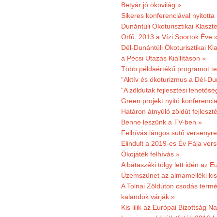
Betyár jó ökovilág »
Sikeres konferenciával nyitotta
Dunántúli Ökoturisztikai Klaszte
Orfű: 2013 a Vízi Sportok Éve 
Dél-Dunántúli Ökoturisztikai Kla
a Pécsi Utazás Kiállításon »
Több példaértékű programot te
"Aktív és ökoturizmus a Dél-Du
"A zöldutak fejlesztési lehetős
Green projekt nyitó konferenci
Határon átnyúló zöldút fejleszté
Benne leszünk a TV-ben »
Felhívás lángos sütő versenyre
Elindult a 2019-es Év Fája ver
Ökojáték felhívás »
A bátaszéki tölgy lett idén az E
Üzemszünet az almamelléki ki
A Tolnai Zöldúton csodás termész
kalandok várják »
Kis lilik az Európai Bizottság 