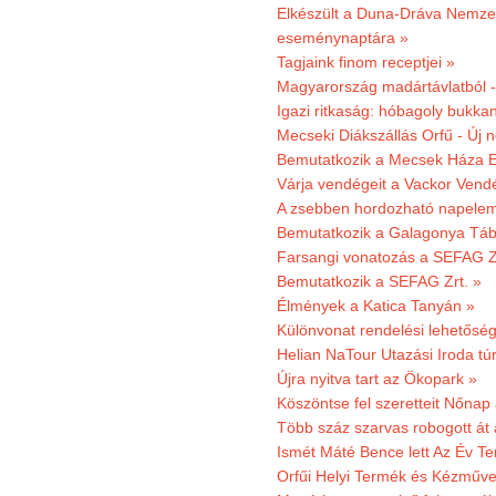
Elkészült a Duna-Dráva Nemzet
eseménynaptára »
Tagjaink finom receptjei »
Magyarország madártávlatból 
Igazi ritkaság: hóbagoly bukkan
Mecseki Diákszállás Orfű - Új n
Bemutatkozik a Mecsek Háza E
Várja vendégeit a Vackor Vend
A zsebben hordozható napeleme
Bemutatkozik a Galagonya Táb
Farsangi vonatozás a SEFAG Zr
Bemutatkozik a SEFAG Zrt. »
Élmények a Katica Tanyán »
Különvonat rendelési lehetőség
Helian NaTour Utazási Iroda tú
Újra nyitva tart az Ökopark »
Köszöntse fel szeretteit Nőna
Több száz szarvas robogott át
Ismét Máté Bence lett Az Év T
Orfűi Helyi Termék és Kézműve