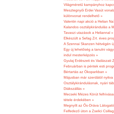
Világméretű kampányhoz kapcs
Mesztegnyői Erdei Vasút vonal
különvonat rendelhető »
Valentin napi akció a Helian Na
Kalandos osztálykirándulás a 
Tavaszi utazások a Heliannal »
Elkészült a Sefag Zrt. éves pr
A Szennai Skanzen hétvégén újr
Egy új lehetőség a tanulni vá
indul mesterképzés »
Gyulaj Erdészeti és Vadászati 
Februárban is péntek esti prog
Bértartás az Ökoparkban »
Májusban már szerdától nyitva
Osztálykirándulásnak, nyári táb
Diákszállás »
Mecseki Mézes Körút felhívás
tétele érdekében »
Megnyílt az Ős-Dráva Látogat
Felfedező úton a Zselici Csilla