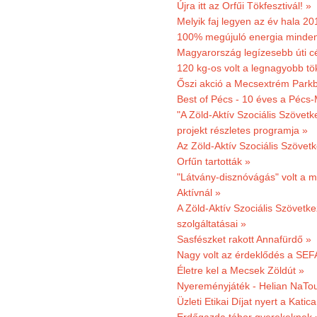
Újra itt az Orfűi Tökfesztivál! »
Melyik faj legyen az év hala 2
100% megújuló energia minden
Magyarország legízesebb úti cé
120 kg-os volt a legnagyobb tök
Őszi akció a Mecsextrém Park
Best of Pécs - 10 éves a Pécs-
"A Zöld-Aktív Szociális Szövetk
projekt részletes programja »
Az Zöld-Aktív Szociális Szövetk
Orfűn tartották »
"Látvány-disznóvágás" volt a m
Aktívnál »
A Zöld-Aktív Szociális Szövetke
szolgáltatásai »
Sasfészket rakott Annafürdő »
Nagy volt az érdeklődés a SEF
Életre kel a Mecsek Zöldút »
Nyereményjáték - Helian NaTou
Üzleti Etikai Díjat nyert a Katic