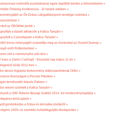
 amazonasi esőerdők pusztulásával egyre égetőbb kérdés a klímavédelem »
. Vidéki Örökség Konferencia - Jó helyek vidéken »
ereményjáték az Ős-Dráva Látogatóközpont vendégei számára »
vaszváróban »
ndult az ÖKOklikk portál »
nyíltak a tóparti attrakciók a Katica Tanyán! »
gnyílott a Csúszdapark a Katica Tanyán! »
millió tonna műanyagtól szabadítja meg az óceánokat az OceanCleanup »
begő erdő Rotterdamban »
keres volt a cseresznyési odú-túra »
2 éves a Zselici Csühögő - Kisvasúti nap május 11-én »
illagnéző túrák 2012-ben »
 évi akciós foglalási kedvezmény diákcsoportoknak Orfűn »
rcsinos finomságok a Porcsin Pikniken »
lgári természetőr képzés Pakson »
ási rekord született a Katica Tanyán! »
készült a Orfű-Tekeres Ifjúsági Szállás 2014. évi rendezvénynaptárja »
rékpáros körút ajánló »
yütt gondolkodás a Dráva és környéke jövőjéről »
 végére 100%-os szelektív hulladékgyűjtés Budapesten »