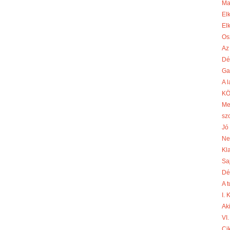
Ma
El
El
Os
Az
Dé
Ga
A 
KÖ
Me
sz
Jó 
Ne
Kl
Sa
Dé
A 
I.
Aki
VI.
Cik