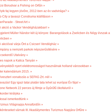
 is az Akadálymentes Turizmus Napja? »
csi Borudvar a Fishing on Orfűn »
lyik faj legyen jövőre, 2012-ben az év vadvirága? »
o City a tavaszi Construma kiállításon »
erParade - Street Art »
li akció a Vackor Vendégházakban! »
gjelent Müller Nándor két új könyve: Barangolások a Zselicben és Négy évszak a
elicben »
li akcióval várja Önt a Csicseri Vendégház »
mpány a nemzeti parkok népszerűsítésére »
csekerdő Utalvány »
les napok a Katica Tanyán »
vényekből nyert elektromosságot használnak holland városokban »
dei kalendárium 2015. »
ilveszteri vonatozás a SEFAG Zrt.-nél »
vazás! Egy igazi tatai platán tata lehet az európai Év fája! »
one Network 22 perces új filmje a Gyűrűfű ökofaluról »
korder királyka »
kssal ismerkedtünk »
rizmus Világnapja Annafürdőn »
kénteseket várnak III. Akadálymentes Turizmus Napjára Orfűre »