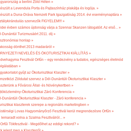
gyarország a berlini Zöld Héten »
készült a Levendula Porta és Pajtaszínház plakátja és logója. »
készült a Duna-Dráva Nemzeti Park Igazgatóság 2014. évi eseménynaptára »
ztálykirándulás szervezők FIGYELEM!!! »
 idei évben számos újdonság várja a Szennai Skanzen látogatóit. Az első... »
l-Dunántúl Turizmusáért 2011. díj »
sztronómiai honlap »
lakosság dönthet 2013 madaráról »
RNYEZETI NEVELÉS ÉS ÖKOTURISZTIKAI KIÁLLÍTÁS »
dvehagyma Fesztivál Orfűn – egy rendezvény a tudatos, egészséges életmód
olgálatában »
gyakorlatot gyűjt az Ökoturisztikai Klaszter »
mzetközi Zöldutat szervez a Dél-Dunántúli Ökoturisztikai Klaszter »
aszterünk a Fővárosi Állat- és Növénykertben »
jtóközlemény-Ökoturisztikai Záró Konferencia »
l-Dunántúli Ökoturisztikai Klaszter - Záró konferencia »
turisztikai klaszterek szerepe a regionális marketingben »
 Kistérségi Lovas Hagyományőrző Fesztivál kerül megrendezésre Orfűn »
 lemaradt volna a Szalma Fesztiválról... »
 Orfűi Tökfesztivál - Megdőlhet az eddigi rekord? »
k jelent meg a Klaszterről »