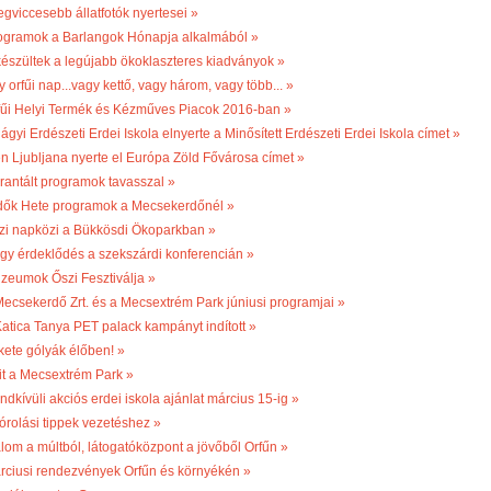
egviccesebb állatfotók nyertesei »
ogramok a Barlangok Hónapja alkalmából »
készültek a legújabb ökoklaszteres kiadványok »
 orfűi nap...vagy kettő, vagy három, vagy több... »
fűi Helyi Termék és Kézműves Piacok 2016-ban »
ágyi Erdészeti Erdei Iskola elnyerte a Minősített Erdészeti Erdei Iskola címet »
én Ljubljana nyerte el Európa Zöld Fővárosa címet »
rantált programok tavasszal »
dők Hete programok a Mecsekerdőnél »
zi napközi a Bükkösdi Ökoparkban »
gy érdeklődés a szekszárdi konferencián »
zeumok Őszi Fesztiválja »
Mecsekerdő Zrt. és a Mecsextrém Park júniusi programjai »
Katica Tanya PET palack kampányt indított »
kete gólyák élőben! »
it a Mecsextrém Park »
ndkívüli akciós erdei iskola ajánlat március 15-ig »
órolási tippek vezetéshez »
lom a múltból, látogatóközpont a jövőből Orfűn »
rciusi rendezvények Orfűn és környékén »