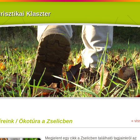
isztikai Klaszter
íreink / Ökotúra a Zselicben
« vis
Megjelent egy cikk a Zselicben található tagjainkról az