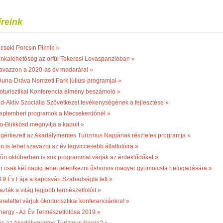
íreink
cseki Porcsin Piknik »
nkalehetőség az orfűi Tekeresi Lovaspanzióban »
avazzon a 2020-as év madarára! »
Duna-Dráva Nemzeti Park júliusi programjai »
oturisztikai Konferencia élmény beszámoló »
ld-Aktív Szociális Szövetkezet tevékenységének a fejlesztése »
eptemberi programok a Mecsekerdőnél »
o-Bükkösd megnyitja a kapuit »
gérkezett az Akadálymentes Turizmus Napjának részletes programja »
n is lehet szavazni az év legviccesebb állatfotóira »
fűn októberben is sok programmal várják az érdeklődőket »
r csak két napig lehet jelentkezni őshonos magyar gyümölcsfa befogadására »
19.Év Fája a kaposvári Szabadságfa lett »
azták a világ legjobb természetfotóit »
retettel várjuk ökorturisztikai konferenciánkra! »
nergy - Az Év Természetfotósa 2019 »