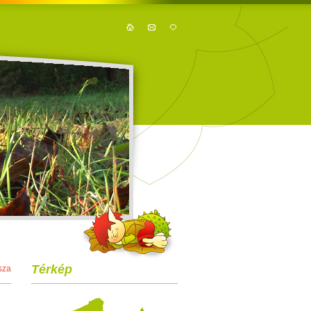
Térkép
sza