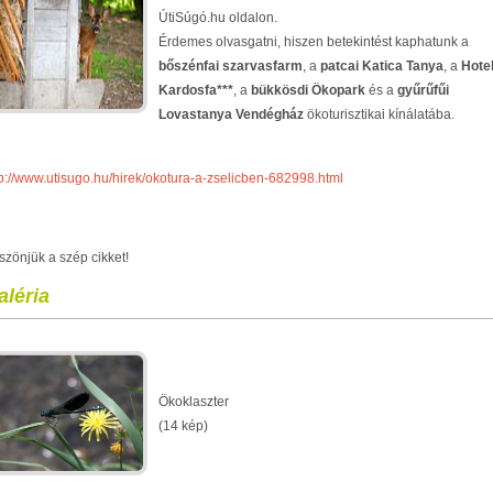
ÚtiSúgó.hu oldalon.
Érdemes olvasgatni, hiszen betekintést kaphatunk a
bőszénfai szarvasfarm
, a
patcai Katica Tanya
, a
Hote
Kardosfa***
, a
bükkösdi Ökopark
és a
gyűrűfűi
Lovastanya Vendégház
ökoturisztikai
kínálatába.
tp://www.utisugo.hu/hirek/okotura-a-zselicben-682998.html
szönjük a szép cikket!
aléria
Ökoklaszter
(14 kép)