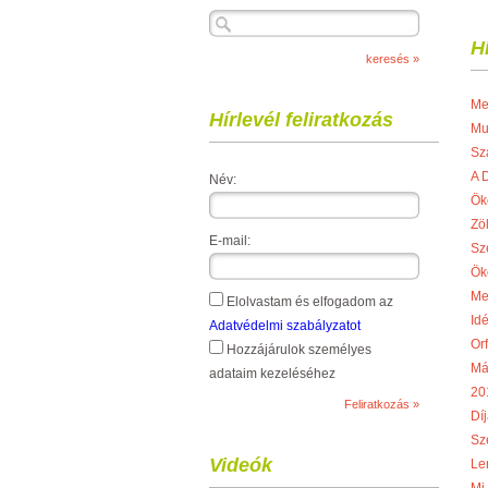
H
Me
Hírlevél feliratkozás
Mu
Sz
A 
Név:
Ök
Zö
E-mail:
Sz
Ök
Me
Elolvastam és elfogadom az
Idé
Adatvédelmi szabályzatot
Or
Hozzájárulok személyes
Má
adataim kezeléséhez
20
Díj
Sze
Videók
Le