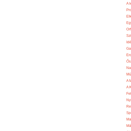
A l
Pr
El
Egy
Or
Szi
Id
Ga
Er
Ős
Na
Mú
A 
A 
Fe
Ny
Re
Sp
Ma
Má