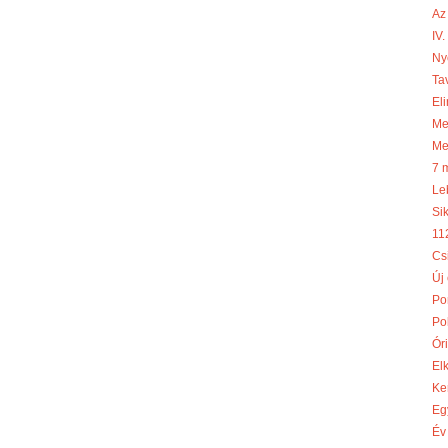
Az
IV
Ny
Ta
Eli
Meg
Me
7 
Le
Si
11
Cs
Új
Po
Po
Óri
El
Ke
Eg
Év