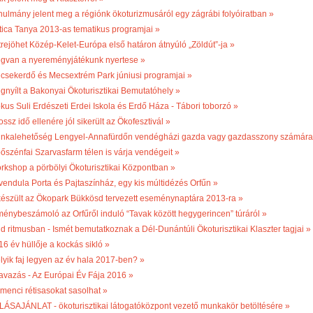
nulmány jelent meg a régiónk ökoturizmusáról egy zágrábi folyóiratban »
tica Tanya 2013-as tematikus programjai »
trejöhet Közép-Kelet-Európa első határon átnyúló „Zöldút”-ja »
gvan a nyereményjátékunk nyertese »
csekerdő és Mecsextrém Park júniusi programjai »
gnyílt a Bakonyai Ökoturisztikai Bemutatóhely »
kus Suli Erdészeti Erdei Iskola és Erdő Háza - Tábori toborzó »
ossz idő ellenére jól sikerült az Ökofesztivál »
nkalehetőség Lengyel-Annafürdőn vendégházi gazda vagy gazdasszony számára
bőszénfai Szarvasfarm télen is várja vendégeit »
rkshop a pörbölyi Ökoturisztikai Központban »
vendula Porta és Pajtaszínház, egy kis múltidézés Orfűn »
készült az Ökopark Bükkösd tervezett eseménynaptára 2013-ra »
ménybeszámoló az Orfűről induló “Tavak között hegygerincen” túráról »
ld ritmusban - Ismét bemutatkoznak a Dél-Dunántúli Ökoturisztikai Klaszter tagjai »
16 év hüllője a kockás sikló »
lyik faj legyen az év hala 2017-ben? »
avazás - Az Európai Év Fája 2016 »
menci rétisasokat sasolhat »
LÁSAJÁNLAT - ökoturisztikai látogatóközpont vezető munkakör betöltésére »