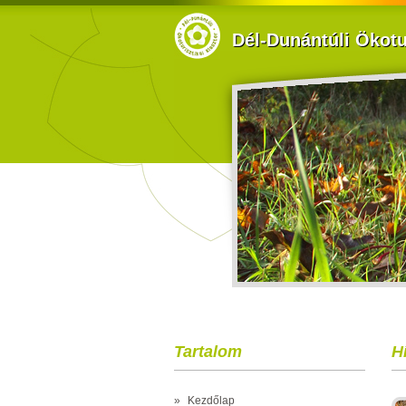
Dél-Dunántúli Ökotur
Tartalom
H
»
Kezdőlap