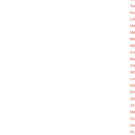
Ta
Ka
Lé
Me
Me
Me
Mó
A r
Mu
A 
Wo
Le
El
Él
Zö
20
Me
Sz
Ge
ÁL