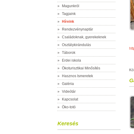
»
Magunkról
»
Tagjaink
»
Híreink
»
Rendezvénynaptár
»
Családoknak, gyerekeknek
»
Osztálykirándulás
ht
»
Táborok
»
Erdei iskola
»
Ökoturisztikai Minősítés
Kö
»
Hasznos Ismeretek
G
»
Galéria
»
Videótár
»
Kapcsolat
»
Öko-totó
Keresés