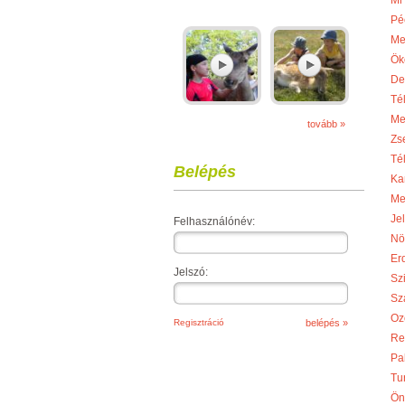
Mi
Pé
Me
Ök
De
Té
Me
tovább »
Zs
Té
Belépés
Ka
Me
Je
Felhasználónév:
Nö
Er
Jelszó:
Sz
Sza
Oz
Regisztráció
Re
Pa
Tu
Ön