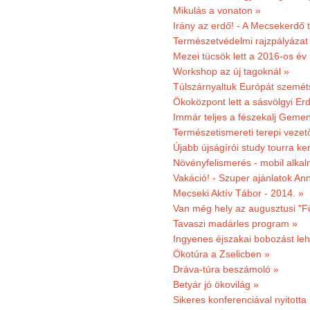
Mikulás a vonaton »
Irány az erdő! - A Mecsekerdő t
Természetvédelmi rajzpályázat 
Mezei tücsök lett a 2016-os év
Workshop az új tagoknál »
Túlszárnyaltuk Európát szemé
Ökoközpont lett a sásvölgyi Er
Immár teljes a fészekalj Geme
Természetismereti terepi vezet
Újabb újságírói study tourra ker
Növényfelismerés - mobil alka
Vakáció! - Szuper ajánlatok An
Mecseki Aktív Tábor - 2014. »
Van még hely az augusztusi "F
Tavaszi madárles program »
Ingyenes éjszakai bobozást le
Ökotúra a Zselicben »
Dráva-túra beszámoló »
Betyár jó ökovilág »
Sikeres konferenciával nyitotta