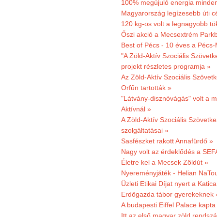
100% megújuló energia minden
Magyarország legízesebb úti cé
120 kg-os volt a legnagyobb tök
Őszi akció a Mecsextrém Park
Best of Pécs - 10 éves a Pécs-
"A Zöld-Aktív Szociális Szövetk
projekt részletes programja »
Az Zöld-Aktív Szociális Szövetk
Orfűn tartották »
"Látvány-disznóvágás" volt a m
Aktívnál »
A Zöld-Aktív Szociális Szövetke
szolgáltatásai »
Sasfészket rakott Annafürdő »
Nagy volt az érdeklődés a SEF
Életre kel a Mecsek Zöldút »
Nyereményjáték - Helian NaTou
Üzleti Etikai Díjat nyert a Katic
Erdőgazda tábor gyerekeknek 
A budapesti Eiffel Palace kapta
Itt az első magyar zöld rendsz