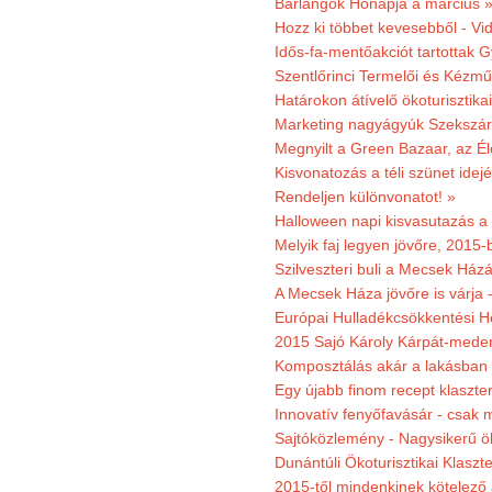
Barlangok Hónapja a március 
Hozz ki többet kevesebből - Vi
Idős-fa-mentőakciót tartottak 
Szentlőrinci Termelői és Kézm
Határokon átívelő ökoturisztika
Marketing nagyágyúk Szekszárd
Megnyilt a Green Bazaar, az É
Kisvonatozás a téli szünet idej
Rendeljen különvonatot! »
Halloween napi kisvasutazás a
Melyik faj legyen jövőre, 2015
Szilveszteri buli a Mecsek Ház
A Mecsek Háza jövőre is várja 
Európai Hulladékcsökkentési H
2015 Sajó Károly Kárpát-mede
Komposztálás akár a lakásban 
Egy újabb finom recept klaszter
Innovatív fenyőfavásár - csak 
Sajtóközlemény - Nagysikerű öko
Dunántúli Ökoturisztikai Klaszte
2015-től mindenkinek kötelező 