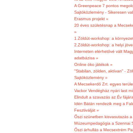
A Greenpeace 7 pontos megoldás
Sajtóközlemény - Sikeresen val
Erasmus projekt »
20 éves születésnap a Mecsekerd
»
1.Zöldút-workshop: a környezet
2.Zöldút-workshop: a helyi jöv
Interneten elérhetővé vált Mag
adatbázisa »
Online öko játékok »
"Stabilan, zölden, aktívan" - Zö
Sajtóközlemény »
A Mecsekerdő Zrt. egyes terület
Vackor Vendégház nyári last mi
Elindult a szavazás az Év fájár
Idén Bátán rendezik meg a Fa
Fesztiválját »
Őszi szünetben kisvasutazás a
Múzeumpedagógia a Szennai 
Őszi árhullás a Mecsextrém Pa