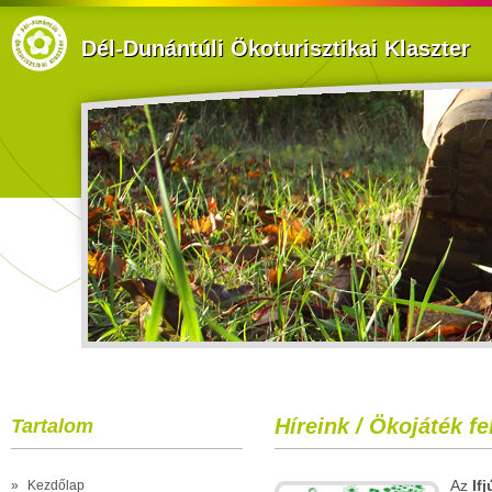
Dél-Dunántúli Ökoturisztikai Klaszter
Híreink / Ökojáték fe
Tartalom
Az
If
»
Kezdőlap