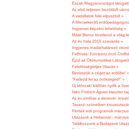
Észak-Magyarországot látogatt
Az első teljesen bezöldült váro
A vadállatok fele elpusztult »
A Mecsekerdő erdőpedagógusáé
Ingyenes képzési lehetőség »
Máté Bence töretlenül a világ le
Az év hala 2015 szavazás »
Ingyenes madárhatározó okost
Felhívás: Forrásvíz őrző Civilh
Épül az Ökoturisztikai Látogat
Felelősségteljes Utazás »
Bevisszük a céget az erdőbe! »
"Fedezd fel az örökséged!" »
Új időszaki kiállítás nyílik a S
Idén Fridrich Ágnes klaszter ta
Az év emlőse a denevér: kreat
Tavaszi szünetben kisvasutazá
Péntek esti programok márciusb
Utazások a Heliannal - márciusi
Találkozzunk a Budapesti Utazás