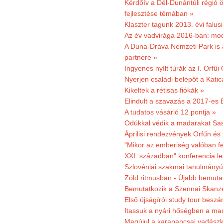
Kérdőív a Dél-Dunántúli régió ö
fejlesztése témában »
Klaszter tagunk 2013. évi falusi
Az év vadvirága 2016-ban: mocs
A Duna-Dráva Nemzeti Park is a
partnere »
Ingyenes nyílt túrák az I. Orfűi
Nyerjen családi belépőt a Kat
Kikeltek a rétisas fiókák »
Elindult a szavazás a 2017-es 
A tudatos vásárló 12 pontja »
Odúkkal védik a madarakat Sa
Áprilisi rendezvények Orfűn és
"Mikor az emberiség valóban fe
XXI. században" konferencia les
Szlovéniai szakmai tanulmányút
Zöld ritmusban - Újabb bemuta
Bemutatkozik a Szennai Skanzen
Első újságírói study tour besz
Itassuk a nyári hőségben a ma
Megújul a karapancsai vadászk