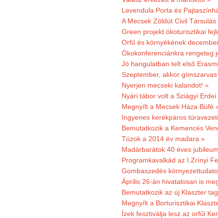
Levendula Porta és Pajtaszính
A Mecsek Zöldút Civil Társulá
Green projekt ökoturisztikai fejl
Orfű és környékének december 
Ökokonferenciánkra rengeteg j
Jó hangulatban telt első Erasm
Szeptember, akkor gímszarvas 
Nyerjen mecseki kalandot! »
Nyári tábor volt a Sziágyi Erdei
Megnyílt a Mecsek Háza Büfé 
Ingyenes kerékpáros túravezet
Bemutatkozik a Kemencés Vendé
Túzok a 2014 év madara »
Madárbarátok 40 éves jubileu
Programkavalkád az I.Zrínyi Fe
Gombaszedés környezettudato
Április 26-án hivatalosan is m
Bemutatkozik az új Klaszter t
Megnyílt a Borturisztikai Klasz
Ízek fesztiválja lesz az orfűi 