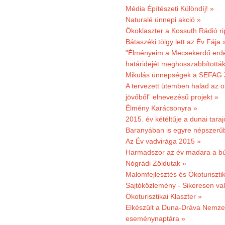
Média Építészeti Különdíj! »
Naturalé ünnepi akció »
Ökoklaszter a Kossuth Rádió r
Bátaszéki tölgy lett az Év Fája 
"Élményeim a Mecsekerdő erdés
határidejét meghosszabbították
Mikulás ünnepségek a SEFAG Z
A tervezett ütemben halad az o
jövőből” elnevezésű projekt »
Élmény Karácsonyra »
2015. év kétéltűje a dunai tara
Baranyában is egyre népszerű
Az Év vadvirága 2015 »
Harmadszor az év madara a b
Nógrádi Zöldutak »
Malomfejlesztés és Ökoturiszti
Sajtóközlemény - Sikeresen való
Ökoturisztikai Klaszter »
Elkészült a Duna-Dráva Nemzet
eseménynaptára »