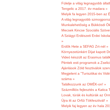
Fülelje a világ legnagyobb álla
Tengelic a 2017. év madara »
Melyik fa legyen 2015-ben az É
A világ legnagyobb szmogporsz
Munkalehetőség a Bükkösdi Ök
Mecsek Kincse Szociális Szöve
A Sziágyi Erdészeti Erdei Iskol
»
Erdők Hete a SEFAG Zrt-nél »
Környezetünkért Díjat kapott D
Videó készült az Erasmus talál
Péntek esti programok a Zselic
Ajánlások Zöld fesztiválok sze
Megjelent a "Turisztikai és Vid
száma »
Találkozzunk az OMÉK-on! »
Százmilliós fejlesztés a Katica
Lovak, túrák és kultúrák az O
Újra itt az Orfűi Tökfesztivál! »
Melyik faj legyen az év hala 2