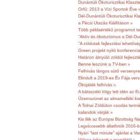
Dunántúli Ökoturisztikai Klaszte
Orfű: 2013 a Vízi Sportok Éve 
Dél-Dunántúli Ökoturisztikai Kla
a Pécsi Utazás Kiállításon »
Több példaértékű programot te
"Aktív és ökoturizmus a Dél-Du
"A zöldutak fejlesztési lehetős
Green projekt nyitó konferenci
Határon átnyúló zöldút fejleszté
Benne leszünk a TV-ben »
Felhívás lángos sütő versenyre
Elindult a 2019-es Év Fája ver
Ökojáték felhívás »
A bátaszéki tölgy lett idén az E
Üzemszünet az almamelléki ki
A Tolnai Zöldúton csodás termész
kalandok várják »
Kis lilik az Európai Bizottság 
Legviccesebb állatfotók 2016-b
Nyári “last minute” ajánlat a 
Válasz érkezett a manóktól »