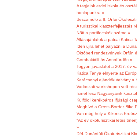
A tagjaink erdei iskola és osztál
honlapunkra »
Beszámoló a II. Orfűi Ökofeszti
A turisztikai klaszterfejlesztés
Nőtt a partifecskék száma »
Állásajánlatok a patcai Katica
Idén újra lehet pályázni a Dun
Októberi rendezvények Orfűn 
Gombakiállítás Annafürdőn »
Tegyen javaslatot a 2017. év v
Katica Tanya elnyerte az Európ
Karácsonyi ajándékutalvány a H
Vadászati workshopon vett rés
Ismét lesz Nagyanyáink kosztol
Külföldi kerékpáros ifjúsági cs
Meghívó a Cross-Border Bike P
Van még hely a Kikerics Erdész
"Az év ökoturisztikai létesítmén
»
Dél-Dunántúli Ökoturisztikai Kl