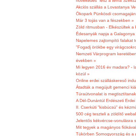
növekedés" lesz a téma Szeks
Akciós szállás a Lovastanya V
Ökopark Pünkösdi csomagajánl
Már 3 tojás van a fészekben »
Zöld ritmusban - Elkészültek a 
Édesanyák napja a Galagonya
Napelemes zajtompító falakat 
"Fogadj örökbe egy virágcsokro
Nemzeti Várprogram keretében 3
években »
Mi legyen 2016 év madara? - la
közül »
Online erdei szálláskereső indu
Átadták a megújult gemenci kiál
Túraútvonalat is megtisztítana
A Dél-Dunántúl Erdészeti Erdei
II. Cserkúti "kisbúcsú" és kéz
500 cég teszteli a zöldítő weba
Jelentős kékvércse-vonulásra 
Mit tegyek a magányos fiókáva
Tükörben Somogyország és a 