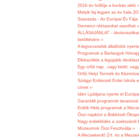
2016 év hüllője a kockás sikló 
Melyik faj legyen az év hala 2
Szavazás - Az Európai Év Fája
Gemenci rétisasokat sasolhat 
ÁLLÁSAJÁNLAT - ökoturisztikai
betöltésére »
A legviccesebb állatfotók nyert
Programok a Barlangok Hónapj
Elkészültek a legújabb ökoklas
Egy orfűi nap...vagy kettő, vag
Orfűi Helyi Termék és Kézműv
Sziágyi Erdészeti Erdei Iskola e
címet »
Idén Ljubljana nyerte el Európ
Garantált programok tavasszal
Erdők Hete programok a Mecs
Őszi napközi a Bükkösdi Ökop
Nagy érdeklődés a szekszárdi 
Múzeumok Őszi Fesztiválja »
A Mecsekerdő Zrt. és a Mecsex