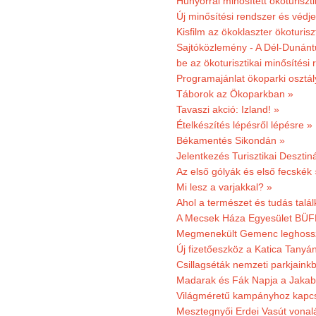
Hunyorral minősített ökoturiszti
Új minősítési rendszer és védje
Kisfilm az ökoklaszter ökoturisz
Sajtóközlemény - A Dél-Dunántúl
be az ökoturisztikai minősítési 
Programajánlat ökoparki osztál
Táborok az Ökoparkban »
Tavaszi akció: Izland! »
Ételkészítés lépésről lépésre »
Békamentés Sikondán »
Jelentkezés Turisztikai Deszt
Az első gólyák és első fecskék 
Mi lesz a varjakkal? »
Ahol a természet és tudás talál
A Mecsek Háza Egyesület BÜFÉS
Megmenekült Gemenc leghoss
Új fizetőeszköz a Katica Tanyá
Csillagséták nemzeti parkjain
Madarak és Fák Napja a Jaka
Világméretű kampányhoz kapcs
Mesztegnyői Erdei Vasút vonal