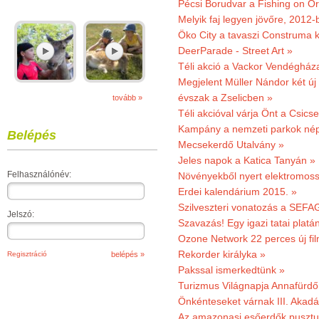
Pécsi Borudvar a Fishing on Or
Melyik faj legyen jövőre, 2012
Öko City a tavaszi Construma ki
DeerParade - Street Art »
Téli akció a Vackor Vendégház
Megjelent Müller Nándor két ú
évszak a Zselicben »
tovább »
Téli akcióval várja Önt a Csics
Kampány a nemzeti parkok nép
Belépés
Mecsekerdő Utalvány »
Jeles napok a Katica Tanyán »
Felhasználónév:
Növényekből nyert elektromoss
Erdei kalendárium 2015. »
Szilveszteri vonatozás a SEFAG
Jelszó:
Szavazás! Egy igazi tatai platán
Ozone Network 22 perces új fil
Rekorder királyka »
Regisztráció
Pakssal ismerkedtünk »
Turizmus Világnapja Annafürdő
Önkénteseket várnak III. Akad
Az amazonasi esőerdők pusztu