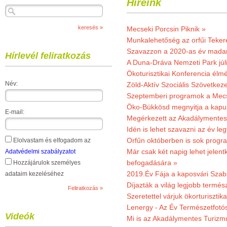
Híreink
Mecseki Porcsin Piknik »
Munkalehetőség az orfűi Teker
Szavazzon a 2020-as év madar
Hírlevél feliratkozás
A Duna-Dráva Nemzeti Park júli
Ökoturisztikai Konferencia él
Név:
Zöld-Aktív Szociális Szövetkez
Szeptemberi programok a Mec
Öko-Bükkösd megnyitja a kapui
E-mail:
Megérkezett az Akadálymentes
Idén is lehet szavazni az év leg
Orfűn októberben is sok progr
Elolvastam és elfogadom az
Már csak két napig lehet jele
Adatvédelmi szabályzatot
befogadására »
Hozzájárulok személyes
2019.Év Fája a kaposvári Szaba
adataim kezeléséhez
Díjazták a világ legjobb termész
Szeretettel várjuk ökorturisztik
Lenergy - Az Év Természetfotó
Videók
Mi is az Akadálymentes Turizm