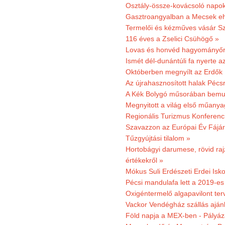
Osztály-össze-kovácsoló napok
Gasztroangyalban a Mecsek eh
Termelői és kézműves vásár Sz
116 éves a Zselici Csühögő »
Lovas és honvéd hagyományőr
Ismét dél-dunántúli fa nyerte a
Októberben megnyílt az Erdők
Az újrahasznosított halak Pécs
A Kék Bolygó műsorában bemut
Megnyitott a világ első műanya
Regionális Turizmus Konferenc
Szavazzon az Európai Év Fájár
Tűzgyújtási tilalom »
Hortobágyi darumese, rövid raj
értékekről »
Mókus Suli Erdészeti Erdei Isko
Pécsi mandulafa lett a 2019-es
Oxigéntermelő algapavilont ter
Vackor Vendégház szállás aján
Föld napja a MEX-ben - Pályáz