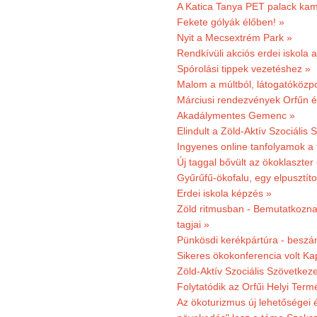
A Katica Tanya PET palack kamp
Fekete gólyák élőben! »
Nyit a Mecsextrém Park »
Rendkívüli akciós erdei iskola a
Spórolási tippek vezetéshez »
Malom a múltból, látogatóközpo
Márciusi rendezvények Orfűn 
Akadálymentes Gemenc »
Elindult a Zöld-Aktív Szociális 
Ingyenes online tanfolyamok a
Új taggal bővült az ökoklaszter
Gyűrűfű-ökofalu, egy elpusztít
Erdei iskola képzés »
Zöld ritmusban - Bemutatkoznak
tagjai »
Pünkösdi kerékpártúra - beszá
Sikeres ökokonferencia volt K
Zöld-Aktív Szociális Szövetkez
Folytatódik az Orfűi Helyi Ter
Az ökoturizmus új lehetőségei