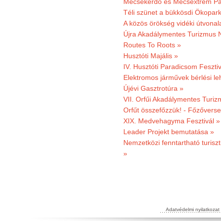
Mecsekerdő és Mecsextrém Par
Téli szünet a bükkösdi Ökopar
A közös örökség vidéki útvonala
Újra Akadálymentes Turizmus 
Routes To Roots »
Husztóti Majális »
IV. Husztóti Paradicsom Fesztiv
Elektromos járművek bérlési l
Újévi Gasztrotúra »
VII. Orfűi Akadálymentes Turi
Orfűt összefőzzük! - Főzőverse
XIX. Medvehagyma Fesztivál »
Leader Projekt bemutatása »
Nemzetközi fenntartható turiszt
»
Adatvédelmi nyilatkozat