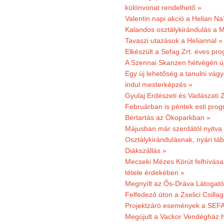
különvonat rendelhető »
Valentin napi akció a Helian Na
Kalandos osztálykirándulás a 
Tavaszi utazások a Heliannal »
Elkészült a Sefag Zrt. éves pr
A Szennai Skanzen hétvégén újr
Egy új lehetőség a tanulni vá
indul mesterképzés »
Gyulaj Erdészeti és Vadászati 
Februárban is péntek esti prog
Bértartás az Ökoparkban »
Májusban már szerdától nyitva
Osztálykirándulásnak, nyári táb
Diákszállás »
Mecseki Mézes Körút felhívás
tétele érdekében »
Megnyílt az Ős-Dráva Látogat
Felfedező úton a Zselici Csilla
Projektzáró események a SEFA
Megújult a Vackor Vendégház h