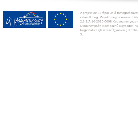
A projekt az Európai Unió támogatásával,
valósult meg. Projekt megnevezése: Dél-
2.1.3/A-10-2010-0008 Kedvezményezett:
Ökoturizmusért Közhasznú Egyesület,74
Regionális Fejlesztési Ügynökség Közhas
3.