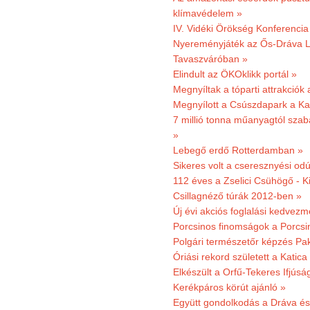
klímavédelem »
IV. Vidéki Örökség Konferencia
Nyereményjáték az Ős-Dráva L
Tavaszváróban »
Elindult az ÖKOklikk portál »
Megnyíltak a tóparti attrakciók
Megnyílott a Csúszdapark a Ka
7 millió tonna műanyagtól sza
»
Lebegő erdő Rotterdamban »
Sikeres volt a cseresznyési odú
112 éves a Zselici Csühögő - K
Csillagnéző túrák 2012-ben »
Új évi akciós foglalási kedvez
Porcsinos finomságok a Porcsi
Polgári természetőr képzés Pa
Óriási rekord született a Katic
Elkészült a Orfű-Tekeres Ifjúsá
Kerékpáros körút ajánló »
Együtt gondolkodás a Dráva és 