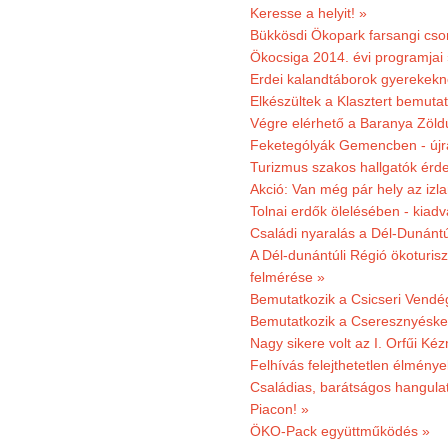
Keresse a helyit! »
Bükkösdi Ökopark farsangi cso
Ökocsiga 2014. évi programjai
Erdei kalandtáborok gyerekekn
Elkészültek a Klasztert bemutat
Végre elérhető a Baranya Zöldú
Feketególyák Gemencben - újr
Turizmus szakos hallgatók érdek
Akció: Van még pár hely az izla
Tolnai erdők ölelésében - kiad
Családi nyaralás a Dél-Dunánt
A Dél-dunántúli Régió ökoturisz
felmérése »
Bemutatkozik a Csicseri Vendég
Bemutatkozik a Cseresznyéskert 
Nagy sikere volt az I. Orfűi K
Felhívás felejthetetlen élmény
Családias, barátságos hangulat
Piacon! »
ÖKO-Pack együttműködés »