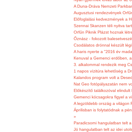
A Duna-Dráva Nemzeti Parkban f
Augusztusi rendezvények Orfű
Előfoglalási kedvezmények a He
Szennai Skanzen téli nyitva tar
Orfűn Piknik Plázst hoznak létr
Őznász - fokozott balesetveszé
Csodálatos drónnal készült légi
A haris nyerte a "2016 év mada
Kenuval a Gemenci erdőben, a
3. alkalommal rendezik meg Cse
1 napos vízitúra lehetőség a D
Kalandos program volt a Dese
Nat Geo fotópályazatán nem vo
Előkészítő találkozóval elindul
Gemenci kócsagokra figyel a vi
A legzöldebb ország a világon 
Áprilisban is folytatódnak a pé
»
Paradicsomi hangulatban telt 
Jó hangulatban telt az idei uto