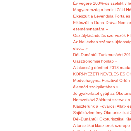
Év végére 100%-os szelektív h
Magyarország a berlini Zöld Hé
Elkészült a Levendula Porta és 
Elkészült a Duna-Dráva Nemzet
eseménynaptára »
Osztálykirándulás szervezők F
Az idei évben számos újdonság 
első... »
Dél-Dunántúl Turizmusáért 2011
Gasztronómiai honlap »
A lakosság dönthet 2013 madar
KÖRNYEZETI NEVELÉS ÉS ÖK
Medvehagyma Fesztivál Orfűn 
életmód szolgálatában »
Jó gyakorlatot gyűjt az Ökoturis
Nemzetközi Zöldutat szervez a 
Klaszterünk a Fővárosi Állat- 
Sajtóközlemény-Ökoturisztikai 
Dél-Dunántúli Ökoturisztikai Kl
A turisztikai klaszterek szerep