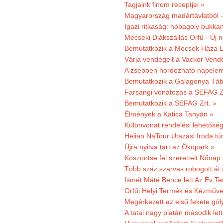
Tagjaink finom receptjei »
Magyarország madártávlatból 
Igazi ritkaság: hóbagoly bukkan
Mecseki Diákszállás Orfű - Új n
Bemutatkozik a Mecsek Háza E
Várja vendégeit a Vackor Vend
A zsebben hordozható napeleme
Bemutatkozik a Galagonya Táb
Farsangi vonatozás a SEFAG Zr
Bemutatkozik a SEFAG Zrt. »
Élmények a Katica Tanyán »
Különvonat rendelési lehetőség
Helian NaTour Utazási Iroda tú
Újra nyitva tart az Ökopark »
Köszöntse fel szeretteit Nőna
Több száz szarvas robogott át
Ismét Máté Bence lett Az Év T
Orfűi Helyi Termék és Kézműve
Megérkezett az első fekete gó
A tatai nagy platán második le