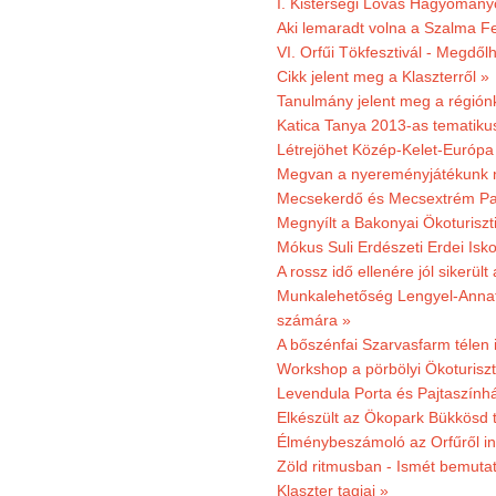
I. Kistérségi Lovas Hagyomány
Aki lemaradt volna a Szalma Fes
VI. Orfűi Tökfesztivál - Megdől
Cikk jelent meg a Klaszterről »
Tanulmány jelent meg a régiónk
Katica Tanya 2013-as tematiku
Létrejöhet Közép-Kelet-Európa 
Megvan a nyereményjátékunk 
Mecsekerdő és Mecsextrém Park
Megnyílt a Bakonyai Ökoturiszt
Mókus Suli Erdészeti Erdei Isk
A rossz idő ellenére jól sikerült
Munkalehetőség Lengyel-Anna
számára »
A bőszénfai Szarvasfarm télen i
Workshop a pörbölyi Ökoturisz
Levendula Porta és Pajtaszínhá
Elkészült az Ökopark Bükkösd 
Élménybeszámoló az Orfűről ind
Zöld ritmusban - Ismét bemutat
Klaszter tagjai »