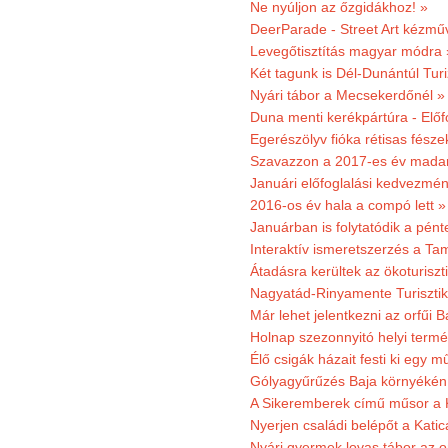
Ne nyúljon az őzgidákhoz! »
DeerParade - Street Art kézmű
Levegőtisztítás magyar módra 
Két tagunk is Dél-Dunántúl Turi
Nyári tábor a Mecsekerdőnél »
Duna menti kerékpártúra - Előfo
Egerészölyv fióka rétisas fész
Szavazzon a 2017-es év madar
Januári előfoglalási kedvezmén
2016-os év hala a compó lett »
Januárban is folytatódik a pént
Interaktív ismeretszerzés a T
Átadásra kerültek az ökoturiszt
Nagyatád-Rinyamente Turisztik
Már lehet jelentkezni az orfűi 
Holnap szezonnyitó helyi termé
Élő csigák házait festi ki egy 
Gólyagyűrűzés Baja környékén
A Sikeremberek című műsor a K
Nyerjen családi belépőt a Katic
Nyári gyermek lovas tábor az o