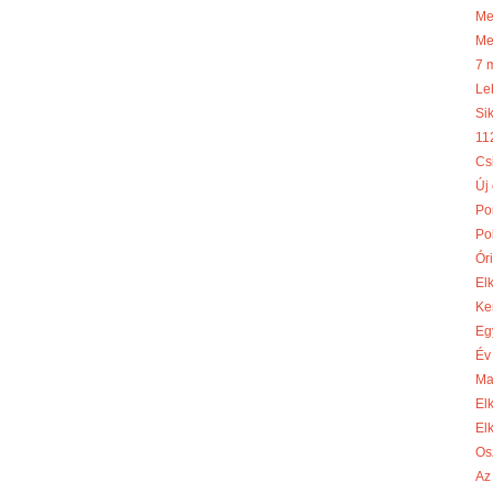
Meg
Me
7 
Le
Si
11
Cs
Új
Po
Po
Óri
El
Ke
Eg
Év
Ma
El
El
Os
Az