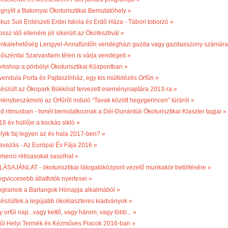
gnyílt a Bakonyai Ökoturisztikai Bemutatóhely »
kus Suli Erdészeti Erdei Iskola és Erdő Háza - Tábori toborzó »
ossz idő ellenére jól sikerült az Ökofesztivál »
nkalehetőség Lengyel-Annafürdőn vendégházi gazda vagy gazdasszony számára
bőszénfai Szarvasfarm télen is várja vendégeit »
rkshop a pörbölyi Ökoturisztikai Központban »
vendula Porta és Pajtaszínház, egy kis múltidézés Orfűn »
készült az Ökopark Bükkösd tervezett eseménynaptára 2013-ra »
ménybeszámoló az Orfűről induló “Tavak között hegygerincen” túráról »
ld ritmusban - Ismét bemutatkoznak a Dél-Dunántúli Ökoturisztikai Klaszter tagjai »
16 év hüllője a kockás sikló »
lyik faj legyen az év hala 2017-ben? »
avazás - Az Európai Év Fája 2016 »
menci rétisasokat sasolhat »
LÁSAJÁNLAT - ökoturisztikai látogatóközpont vezető munkakör betöltésére »
egviccesebb állatfotók nyertesei »
ogramok a Barlangok Hónapja alkalmából »
készültek a legújabb ökoklaszteres kiadványok »
 orfűi nap...vagy kettő, vagy három, vagy több... »
fűi Helyi Termék és Kézműves Piacok 2016-ban »