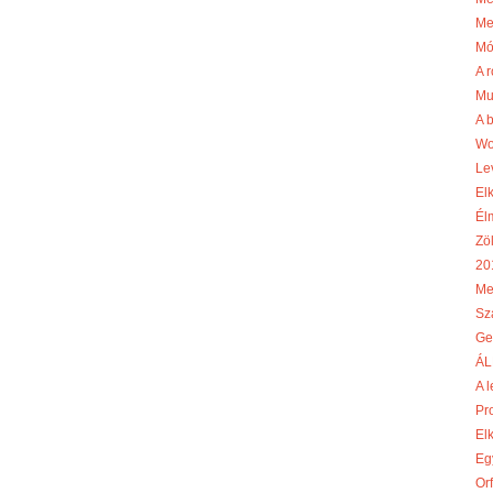
Me
Mó
A r
Mu
A 
Wo
Le
El
Él
Zö
20
Me
Sz
Ge
ÁL
A l
Pr
El
Egy
Or