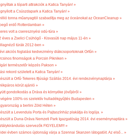
nyíltak a tóparti attrakciók a Katica Tanyán! »
gnyílott a Csúszdapark a Katica Tanyán! »
millió tonna műanyagtól szabadítja meg az óceánokat az OceanCleanup »
begő erdő Rotterdamban »
keres volt a cseresznyési odú-túra »
2 éves a Zselici Csühögő - Kisvasúti nap május 11-én »
illagnéző túrák 2012-ben »
 évi akciós foglalási kedvezmény diákcsoportoknak Orfűn »
rcsinos finomságok a Porcsin Pikniken »
lgári természetőr képzés Pakson »
ási rekord született a Katica Tanyán! »
készült a Orfű-Tekeres Ifjúsági Szállás 2014. évi rendezvénynaptárja »
rékpáros körút ajánló »
yütt gondolkodás a Dráva és környéke jövőjéről »
 végére 100%-os szelektív hulladékgyűjtés Budapesten »
gyarország a berlini Zöld Héten »
készült a Levendula Porta és Pajtaszínház plakátja és logója. »
készült a Duna-Dráva Nemzeti Park Igazgatóság 2014. évi eseménynaptára »
ztálykirándulás szervezők FIGYELEM!!! »
 idei évben számos újdonság várja a Szennai Skanzen látogatóit. Az első... »