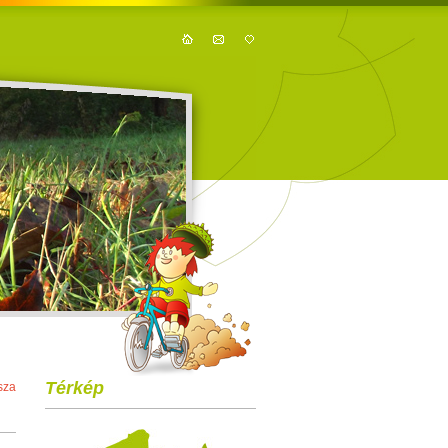
Térkép
sza