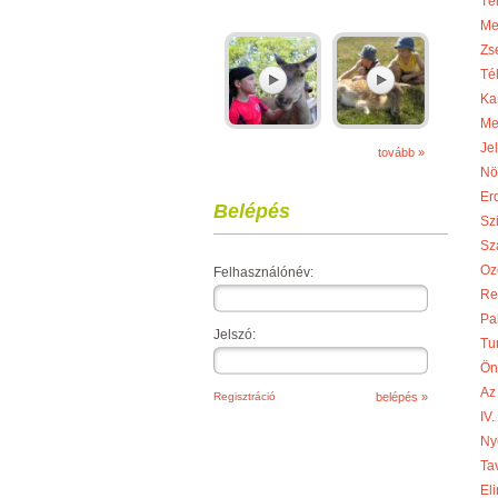
Té
Me
Zs
Té
Ka
Me
Je
tovább »
Nö
Er
Belépés
Sz
Sza
Oz
Felhasználónév:
Re
Pa
Jelszó:
Tu
Ön
Az
Regisztráció
IV
Ny
Ta
Eli