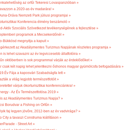
nkalehetőség az orfűi Tekeresi Lovaspanzióban »
avazzon a 2020-as év madarára! »
Duna-Dráva Nemzeti Park júliusi programjai »
oturisztikai Konferencia élmény beszámoló »
ld-Aktív Szociális Szövetkezet tevékenységének a fejlesztése »
eptemberi programok a Mecsekerdőnél »
o-Bükkösd megnyitja a kapuit »
gérkezett az Akadálymentes Turizmus Napjának részletes programja »
n is lehet szavazni az év legviccesebb állatfotóira »
fűn októberben is sok programmal várják az érdeklődőket »
r csak két napig lehet jelentkezni őshonos magyar gyümölcsfa befogadására »
19.Év Fája a kaposvári Szabadságfa lett »
azták a világ legjobb természetfotóit »
retettel várjuk ökorturisztikai konferenciánkra! »
nergy - Az Év Természetfotósa 2019 »
 is az Akadálymentes Turizmus Napja? »
csi Borudvar a Fishing on Orfűn »
lyik faj legyen jövőre, 2012-ben az év vadvirága? »
o City a tavaszi Construma kiállításon »
erParade - Street Art »