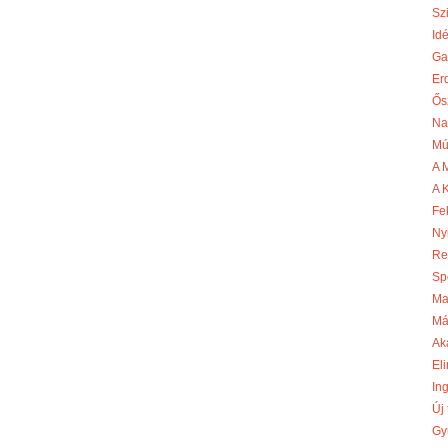
Szi
Id
Ga
Er
Ős
Na
Mú
A 
A 
Fe
Ny
Re
Sp
Ma
Má
Ak
Eli
In
Új
Gy