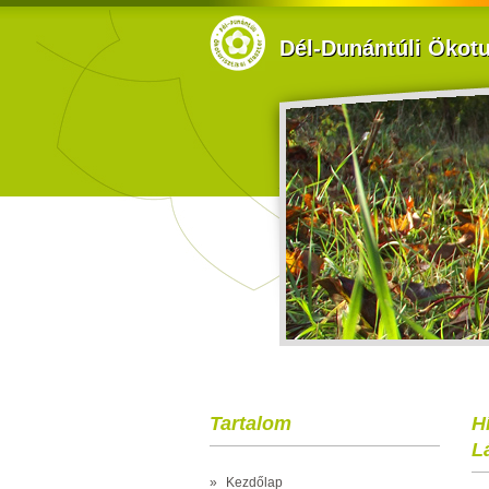
Dél-Dunántúli Ökotur
Tartalom
H
L
»
Kezdőlap