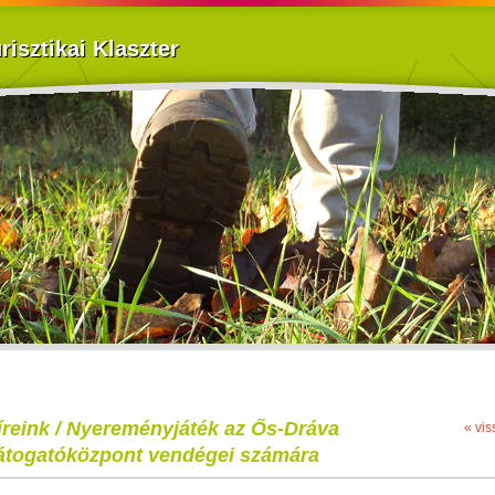
isztikai Klaszter
íreink / Nyereményjáték az Ős-Dráva
« vis
átogatóközpont vendégei számára