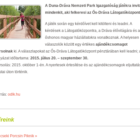
A Duna-Dráva Nemzeti Park Igazgatóság játékra invit
mindenkit, aki felkeresi az Ős-Dráva Látogatóközpont
A játék során egy kérdőívet kell kitölteni és leadni. A
kérdések a Látogatóközpontra, a Dráva élővilágára és 
őshonos magyar háziállatokra vonatkoznak. A helyesen
válaszolók között egy értékes
ajándékcsomagot
rsolnak
ki. A válaszlapokat az Ős-Dráva Látogatóközpont pénztárában kell leadni; 
lyázat időtartama:
2015. július 20. – szeptember 30.
rsolás: 2015. október 1-én. A nyertesek értesítése és az ajándékcsomagok eljuttatá
tai úton történik.
rrás:
odlk.hu
íreink
cseki Porcsin Piknik »