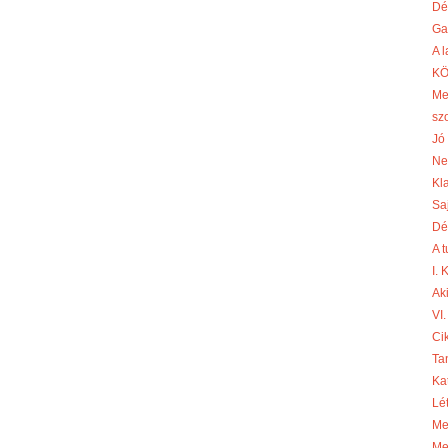
Dé
Ga
A 
KÖ
Me
sz
Jó 
Ne
Kl
Sa
Dé
A 
I.
Aki
VI.
Cik
Ta
Ka
Lé
Me
Me