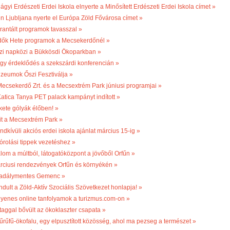
ágyi Erdészeti Erdei Iskola elnyerte a Minősített Erdészeti Erdei Iskola címet »
én Ljubljana nyerte el Európa Zöld Fővárosa címet »
rantált programok tavasszal »
dők Hete programok a Mecsekerdőnél »
zi napközi a Bükkösdi Ökoparkban »
gy érdeklődés a szekszárdi konferencián »
zeumok Őszi Fesztiválja »
Mecsekerdő Zrt. és a Mecsextrém Park júniusi programjai »
Katica Tanya PET palack kampányt indított »
kete gólyák élőben! »
it a Mecsextrém Park »
ndkívüli akciós erdei iskola ajánlat március 15-ig »
órolási tippek vezetéshez »
lom a múltból, látogatóközpont a jövőből Orfűn »
rciusi rendezvények Orfűn és környékén »
adálymentes Gemenc »
ndult a Zöld-Aktív Szociális Szövetkezet honlapja! »
gyenes online tanfolyamok a turizmus.com-on »
 taggal bővült az ökoklaszter csapata »
űrűfű-ökofalu, egy elpusztított közösség, ahol ma pezseg a természet »