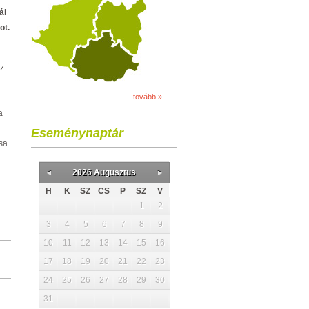
ál
ot.
az
tovább »
a
Eseménynaptár
sa
2026 Augusztus
H
K
SZ
CS
P
SZ
V
1
2
3
4
5
6
7
8
9
10
11
12
13
14
15
16
17
18
19
20
21
22
23
24
25
26
27
28
29
30
31