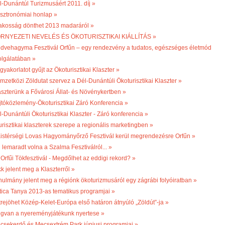
l-Dunántúl Turizmusáért 2011. díj »
sztronómiai honlap »
lakosság dönthet 2013 madaráról »
RNYEZETI NEVELÉS ÉS ÖKOTURISZTIKAI KIÁLLÍTÁS »
dvehagyma Fesztivál Orfűn – egy rendezvény a tudatos, egészséges életmód
olgálatában »
gyakorlatot gyűjt az Ökoturisztikai Klaszter »
mzetközi Zöldutat szervez a Dél-Dunántúli Ökoturisztikai Klaszter »
aszterünk a Fővárosi Állat- és Növénykertben »
jtóközlemény-Ökoturisztikai Záró Konferencia »
l-Dunántúli Ökoturisztikai Klaszter - Záró konferencia »
turisztikai klaszterek szerepe a regionális marketingben »
 Kistérségi Lovas Hagyományőrző Fesztivál kerül megrendezésre Orfűn »
 lemaradt volna a Szalma Fesztiválról... »
 Orfűi Tökfesztivál - Megdőlhet az eddigi rekord? »
k jelent meg a Klaszterről »
nulmány jelent meg a régiónk ökoturizmusáról egy zágrábi folyóiratban »
tica Tanya 2013-as tematikus programjai »
trejöhet Közép-Kelet-Európa első határon átnyúló „Zöldút”-ja »
gvan a nyereményjátékunk nyertese »
csekerdő és Mecsextrém Park júniusi programjai »