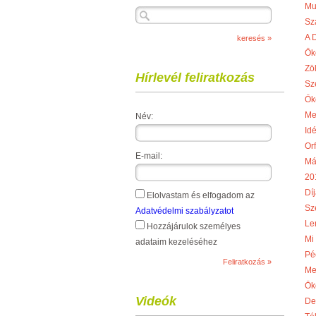
Mu
Sz
A 
Ök
Zö
Hírlevél feliratkozás
Sz
Ök
Me
Név:
Idé
Or
E-mail:
Má
20
Díj
Elolvastam és elfogadom az
Sze
Adatvédelmi szabályzatot
Le
Hozzájárulok személyes
Mi
adataim kezeléséhez
Pé
Me
Ök
Videók
De