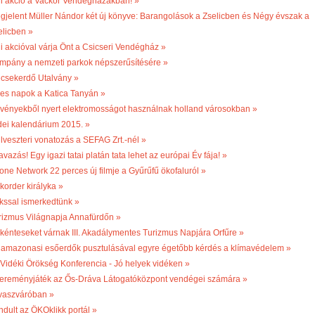
li akció a Vackor Vendégházakban! »
gjelent Müller Nándor két új könyve: Barangolások a Zselicben és Négy évszak a
elicben »
li akcióval várja Önt a Csicseri Vendégház »
mpány a nemzeti parkok népszerűsítésére »
csekerdő Utalvány »
les napok a Katica Tanyán »
vényekből nyert elektromosságot használnak holland városokban »
dei kalendárium 2015. »
ilveszteri vonatozás a SEFAG Zrt.-nél »
vazás! Egy igazi tatai platán tata lehet az európai Év fája! »
one Network 22 perces új filmje a Gyűrűfű ökofaluról »
korder királyka »
kssal ismerkedtünk »
rizmus Világnapja Annafürdőn »
kénteseket várnak III. Akadálymentes Turizmus Napjára Orfűre »
 amazonasi esőerdők pusztulásával egyre égetőbb kérdés a klímavédelem »
. Vidéki Örökség Konferencia - Jó helyek vidéken »
ereményjáték az Ős-Dráva Látogatóközpont vendégei számára »
vaszváróban »
ndult az ÖKOklikk portál »