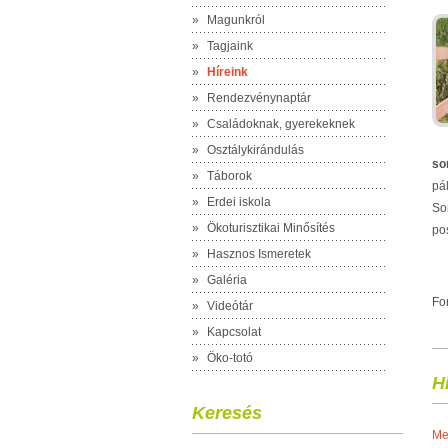
»
Magunkról
»
Tagjaink
»
Híreink
»
Rendezvénynaptár
»
Családoknak, gyerekeknek
»
Osztálykirándulás
so
»
Táborok
pá
»
Erdei iskola
So
»
Ökoturisztikai Minősítés
pos
»
Hasznos Ismeretek
»
Galéria
Fo
»
Videótár
»
Kapcsolat
»
Öko-totó
H
Keresés
Me