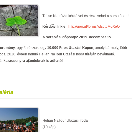
Töltse ki a rövid kérdőívet és részt vehet a sorsoláson!
Kérdőív linkje:
http://goo.gl/forms/wE6tbM0XeO
A sorsolás időpontja: 2015. december 15.
eremény
: egy fő részére egy
10.000 Ft-os Utazási Kupon
, amely bármely, több
pos, 2016. évben induló Helian NaTour Utazási Iroda túráján beváltható.
ár
karácsonyra ajándéknak is adható!
aléria
Helian NaTour Utazási Iroda
(10 kép)