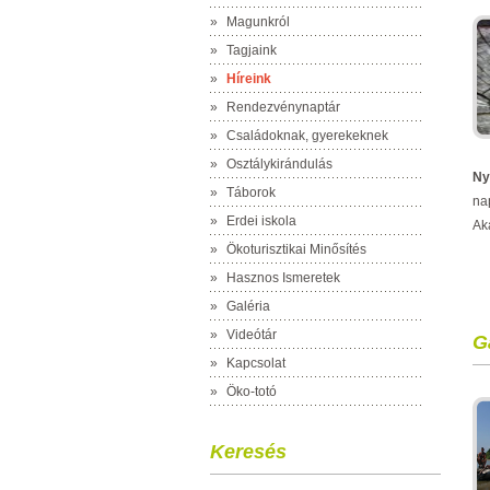
»
Magunkról
»
Tagjaink
»
Híreink
»
Rendezvénynaptár
»
Családoknak, gyerekeknek
»
Osztálykirándulás
Ny
»
Táborok
na
»
Erdei iskola
Ak
»
Ökoturisztikai Minősítés
»
Hasznos Ismeretek
»
Galéria
»
Videótár
G
»
Kapcsolat
»
Öko-totó
Keresés