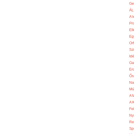
Ge
ÁL
A l
Pr
El
Egy
Or
Szi
Id
Ga
Er
Ős
Na
Mú
A 
A 
Fe
Ny
Re
Sp