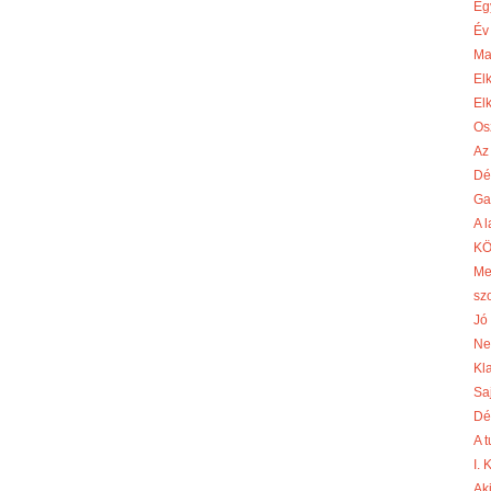
Eg
Év
Ma
El
El
Os
Az
Dé
Ga
A 
KÖ
Me
sz
Jó 
Ne
Kl
Sa
Dé
A 
I.
Aki