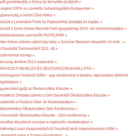
yütt gondolkodás a Dráva és környéke jövőjéről »
 végére 100%-os szelektív hulladékgyűjtés Budapesten »
gyarország a berlini Zöld Héten »
készült a Levendula Porta és Pajtaszínház plakátja és logója. »
készült a Duna-Dráva Nemzeti Park Igazgatóság 2014. évi eseménynaptára »
ztálykirándulás szervezők FIGYELEM!!! »
 idei évben számos újdonság várja a Szennai Skanzen látogatóit. Az első... »
l-Dunántúl Turizmusáért 2011. díj »
sztronómiai honlap »
lakosság dönthet 2013 madaráról »
RNYEZETI NEVELÉS ÉS ÖKOTURISZTIKAI KIÁLLÍTÁS »
dvehagyma Fesztivál Orfűn – egy rendezvény a tudatos, egészséges életmód
olgálatában »
gyakorlatot gyűjt az Ökoturisztikai Klaszter »
mzetközi Zöldutat szervez a Dél-Dunántúli Ökoturisztikai Klaszter »
aszterünk a Fővárosi Állat- és Növénykertben »
jtóközlemény-Ökoturisztikai Záró Konferencia »
l-Dunántúli Ökoturisztikai Klaszter - Záró konferencia »
turisztikai klaszterek szerepe a regionális marketingben »
 Kistérségi Lovas Hagyományőrző Fesztivál kerül megrendezésre Orfűn »
 lemaradt volna a Szalma Fesztiválról... »