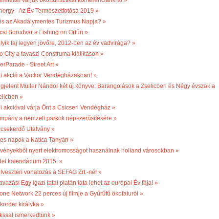
retettel várjuk ökorturisztikai konferenciánkra! »
nergy - Az Év Természetfotósa 2019 »
 is az Akadálymentes Turizmus Napja? »
csi Borudvar a Fishing on Orfűn »
lyik faj legyen jövőre, 2012-ben az év vadvirága? »
o City a tavaszi Construma kiállításon »
erParade - Street Art »
li akció a Vackor Vendégházakban! »
gjelent Müller Nándor két új könyve: Barangolások a Zselicben és Négy évszak a
elicben »
li akcióval várja Önt a Csicseri Vendégház »
mpány a nemzeti parkok népszerűsítésére »
csekerdő Utalvány »
les napok a Katica Tanyán »
vényekből nyert elektromosságot használnak holland városokban »
dei kalendárium 2015. »
ilveszteri vonatozás a SEFAG Zrt.-nél »
vazás! Egy igazi tatai platán tata lehet az európai Év fája! »
one Network 22 perces új filmje a Gyűrűfű ökofaluról »
korder királyka »
kssal ismerkedtünk »