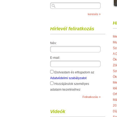
H
Hírlevél feliratkozás
Me
Mu
Név:
Sz
A 
E-mail:
Ök
Zö
Sz
Elolvastam és elfogadom az
Ök
Adatvédelmi szabályzatot
Me
Hozzájárulok személyes
Idé
adataim kezeléséhez
Or
Má
20
Videók
Díj