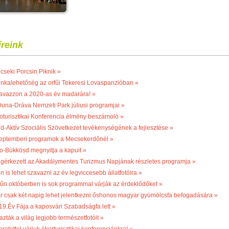
íreink
cseki Porcsin Piknik »
nkalehetőség az orfűi Tekeresi Lovaspanzióban »
avazzon a 2020-as év madarára! »
Duna-Dráva Nemzeti Park júliusi programjai »
oturisztikai Konferencia élmény beszámoló »
ld-Aktív Szociális Szövetkezet tevékenységének a fejlesztése »
eptemberi programok a Mecsekerdőnél »
o-Bükkösd megnyitja a kapuit »
gérkezett az Akadálymentes Turizmus Napjának részletes programja »
n is lehet szavazni az év legviccesebb állatfotóira »
fűn októberben is sok programmal várják az érdeklődőket »
r csak két napig lehet jelentkezni őshonos magyar gyümölcsfa befogadására »
19.Év Fája a kaposvári Szabadságfa lett »
azták a világ legjobb természetfotóit »