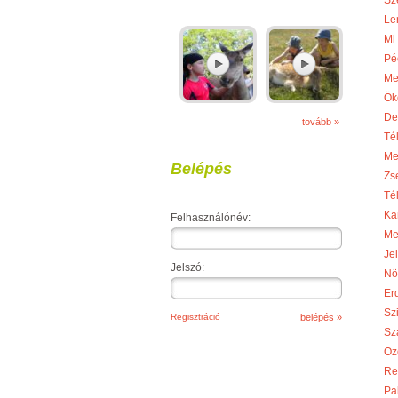
Sze
Le
Mi
Pé
Me
Ök
De
tovább »
Té
Me
Belépés
Zs
Té
Ka
Felhasználónév:
Me
Je
Jelszó:
Nö
Er
Sz
Regisztráció
Sza
Oz
Re
Pa