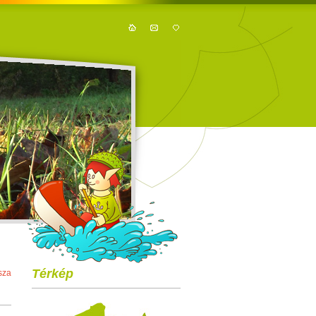
Térkép
sza