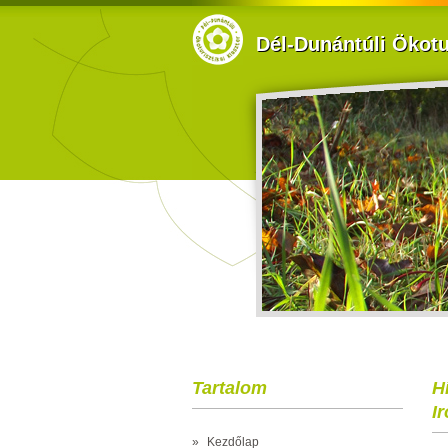
Dél-Dunántúli Ökotur
Tartalom
H
I
»
Kezdőlap