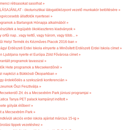
menci rétisasokat sasolhat »
LÁSAJÁNLAT - ökoturisztikai látogatóközpont vezető munkakör betöltésére »
egviccesebb állatfotók nyertesei »
ogramok a Barlangok Hónapja alkalmából »
készültek a legújabb ökoklaszteres kiadványok »
 orfűi nap...vagy kettő, vagy három, vagy több... »
fűi Helyi Termék és Kézműves Piacok 2016-ban »
ágyi Erdészeti Erdei Iskola elnyerte a Minősített Erdészeti Erdei Iskola címet »
én Ljubljana nyerte el Európa Zöld Fővárosa címet »
rantált programok tavasszal »
dők Hete programok a Mecsekerdőnél »
zi napközi a Bükkösdi Ökoparkban »
gy érdeklődés a szekszárdi konferencián »
zeumok Őszi Fesztiválja »
Mecsekerdő Zrt. és a Mecsextrém Park júniusi programjai »
Katica Tanya PET palack kampányt indított »
kete gólyák élőben! »
it a Mecsextrém Park »
ndkívüli akciós erdei iskola ajánlat március 15-ig »
órolási tippek vezetéshez »