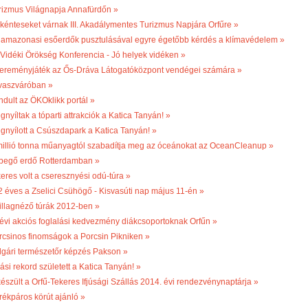
rizmus Világnapja Annafürdőn »
kénteseket várnak III. Akadálymentes Turizmus Napjára Orfűre »
 amazonasi esőerdők pusztulásával egyre égetőbb kérdés a klímavédelem »
. Vidéki Örökség Konferencia - Jó helyek vidéken »
ereményjáték az Ős-Dráva Látogatóközpont vendégei számára »
vaszváróban »
ndult az ÖKOklikk portál »
nyíltak a tóparti attrakciók a Katica Tanyán! »
gnyílott a Csúszdapark a Katica Tanyán! »
millió tonna műanyagtól szabadítja meg az óceánokat az OceanCleanup »
begő erdő Rotterdamban »
keres volt a cseresznyési odú-túra »
2 éves a Zselici Csühögő - Kisvasúti nap május 11-én »
illagnéző túrák 2012-ben »
 évi akciós foglalási kedvezmény diákcsoportoknak Orfűn »
rcsinos finomságok a Porcsin Pikniken »
lgári természetőr képzés Pakson »
ási rekord született a Katica Tanyán! »
készült a Orfű-Tekeres Ifjúsági Szállás 2014. évi rendezvénynaptárja »
rékpáros körút ajánló »