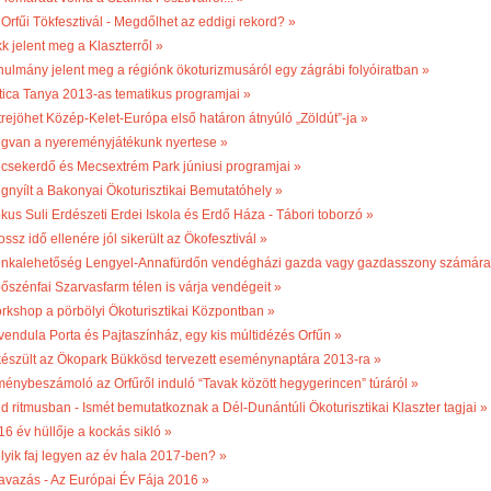
 Orfűi Tökfesztivál - Megdőlhet az eddigi rekord? »
k jelent meg a Klaszterről »
nulmány jelent meg a régiónk ökoturizmusáról egy zágrábi folyóiratban »
tica Tanya 2013-as tematikus programjai »
trejöhet Közép-Kelet-Európa első határon átnyúló „Zöldút”-ja »
gvan a nyereményjátékunk nyertese »
csekerdő és Mecsextrém Park júniusi programjai »
gnyílt a Bakonyai Ökoturisztikai Bemutatóhely »
kus Suli Erdészeti Erdei Iskola és Erdő Háza - Tábori toborzó »
ossz idő ellenére jól sikerült az Ökofesztivál »
nkalehetőség Lengyel-Annafürdőn vendégházi gazda vagy gazdasszony számára
bőszénfai Szarvasfarm télen is várja vendégeit »
rkshop a pörbölyi Ökoturisztikai Központban »
vendula Porta és Pajtaszínház, egy kis múltidézés Orfűn »
készült az Ökopark Bükkösd tervezett eseménynaptára 2013-ra »
ménybeszámoló az Orfűről induló “Tavak között hegygerincen” túráról »
ld ritmusban - Ismét bemutatkoznak a Dél-Dunántúli Ökoturisztikai Klaszter tagjai »
16 év hüllője a kockás sikló »
lyik faj legyen az év hala 2017-ben? »
avazás - Az Európai Év Fája 2016 »