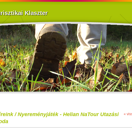
isztikai Klaszter
íreink / Nyereményjáték - Helian NaTour Utazási
« vis
roda