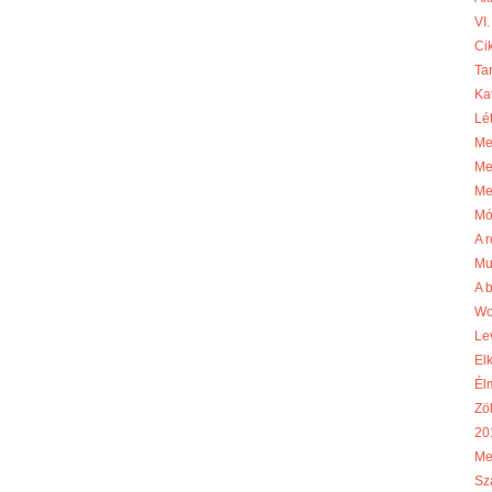
VI.
Cik
Ta
Ka
Lé
Me
Me
Me
Mó
A r
Mu
A 
Wo
Le
El
Él
Zö
20
Me
Sz