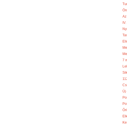
Tu
Ön
Az
IV
Ny
Ta
Eli
Meg
Me
7 
Le
Si
11
Cs
Új
Po
Po
Óri
El
Ke