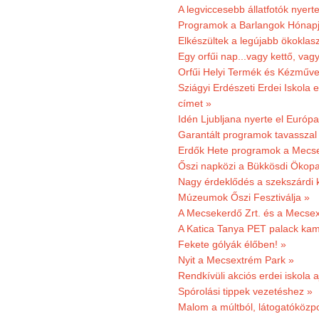
A legviccesebb állatfotók nyert
Programok a Barlangok Hónapj
Elkészültek a legújabb ökoklas
Egy orfűi nap...vagy kettő, vag
Orfűi Helyi Termék és Kézműv
Sziágyi Erdészeti Erdei Iskola e
címet »
Idén Ljubljana nyerte el Európ
Garantált programok tavasszal
Erdők Hete programok a Mecs
Őszi napközi a Bükkösdi Ökop
Nagy érdeklődés a szekszárdi 
Múzeumok Őszi Fesztiválja »
A Mecsekerdő Zrt. és a Mecsex
A Katica Tanya PET palack kamp
Fekete gólyák élőben! »
Nyit a Mecsextrém Park »
Rendkívüli akciós erdei iskola a
Spórolási tippek vezetéshez »
Malom a múltból, látogatóközpo