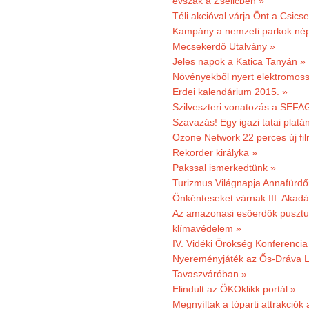
évszak a Zselicben »
Téli akcióval várja Önt a Csics
Kampány a nemzeti parkok nép
Mecsekerdő Utalvány »
Jeles napok a Katica Tanyán »
Növényekből nyert elektromoss
Erdei kalendárium 2015. »
Szilveszteri vonatozás a SEFAG
Szavazás! Egy igazi tatai platán
Ozone Network 22 perces új fil
Rekorder királyka »
Pakssal ismerkedtünk »
Turizmus Világnapja Annafürdő
Önkénteseket várnak III. Akad
Az amazonasi esőerdők pusztu
klímavédelem »
IV. Vidéki Örökség Konferencia
Nyereményjáték az Ős-Dráva L
Tavaszváróban »
Elindult az ÖKOklikk portál »
Megnyíltak a tóparti attrakciók