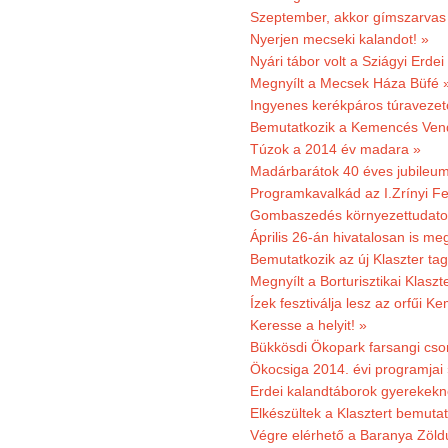
Szeptember, akkor gímszarvas 
Nyerjen mecseki kalandot! »
Nyári tábor volt a Sziágyi Erdei
Megnyílt a Mecsek Háza Büfé 
Ingyenes kerékpáros túravezet
Bemutatkozik a Kemencés Vendé
Túzok a 2014 év madara »
Madárbarátok 40 éves jubileu
Programkavalkád az I.Zrínyi Fe
Gombaszedés környezettudato
Április 26-án hivatalosan is m
Bemutatkozik az új Klaszter t
Megnyílt a Borturisztikai Klasz
Ízek fesztiválja lesz az orfűi 
Keresse a helyit! »
Bükkösdi Ökopark farsangi cso
Ökocsiga 2014. évi programjai
Erdei kalandtáborok gyerekekn
Elkészültek a Klasztert bemutat
Végre elérhető a Baranya Zöldú