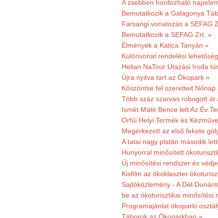
A zsebben hordozható napeleme
Bemutatkozik a Galagonya Táb
Farsangi vonatozás a SEFAG Zr
Bemutatkozik a SEFAG Zrt. »
Élmények a Katica Tanyán »
Különvonat rendelési lehetőség
Helian NaTour Utazási Iroda tú
Újra nyitva tart az Ökopark »
Köszöntse fel szeretteit Nőna
Több száz szarvas robogott át
Ismét Máté Bence lett Az Év T
Orfűi Helyi Termék és Kézműve
Megérkezett az első fekete gó
A tatai nagy platán második le
Hunyorral minősített ökoturiszti
Új minősítési rendszer és védje
Kisfilm az ökoklaszter ökoturisz
Sajtóközlemény - A Dél-Dunántúl
be az ökoturisztikai minősítési 
Programajánlat ökoparki osztál
Táborok az Ökoparkban »