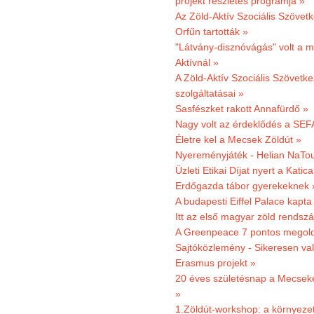
projekt részletes programja »
Az Zöld-Aktív Szociális Szövetk
Orfűn tartották »
"Látvány-disznóvágás" volt a m
Aktívnál »
A Zöld-Aktív Szociális Szövetke
szolgáltatásai »
Sasfészket rakott Annafürdő »
Nagy volt az érdeklődés a SEF
Életre kel a Mecsek Zöldút »
Nyereményjáték - Helian NaTou
Üzleti Etikai Díjat nyert a Katic
Erdőgazda tábor gyerekeknek 
A budapesti Eiffel Palace kapta
Itt az első magyar zöld rendsz
A Greenpeace 7 pontos megoldás
Sajtóközlemény - Sikeresen val
Erasmus projekt »
20 éves születésnap a Mecsekerd
»
1.Zöldút-workshop: a környezet