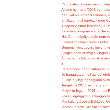
Csodálatos drónnal készült légi
A haris nyerte a "2016 év mada
Kenuval a Gemenci erdőben, a
3. alkalommal rendezik meg Cse
1 napos vízitúra lehetőség a D
Kalandos program volt a Dese
Nat Geo fotópályazatán nem vo
Előkészítő találkozóval elindul
Gemenci kócsagokra figyel a vi
A legzöldebb ország a világon 
Áprilisban is folytatódnak a pé
»
Paradicsomi hangulatban telt 
Jó hangulatban telt az idei uto
Fülelje a világ legnagyobb álla
Tengelic a 2017. év madara »
Melyik fa legyen 2015-ben az É
A világ legnagyobb szmogporsz
Munkalehetőség a Bükkösdi Ök
Mecsek Kincse Szociális Szöve