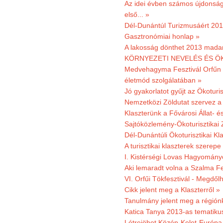
Az idei évben számos újdonság 
első... »
Dél-Dunántúl Turizmusáért 2011
Gasztronómiai honlap »
A lakosság dönthet 2013 madar
KÖRNYEZETI NEVELÉS ÉS ÖK
Medvehagyma Fesztivál Orfűn 
életmód szolgálatában »
Jó gyakorlatot gyűjt az Ökoturis
Nemzetközi Zöldutat szervez a 
Klaszterünk a Fővárosi Állat- 
Sajtóközlemény-Ökoturisztikai 
Dél-Dunántúli Ökoturisztikai Kl
A turisztikai klaszterek szerep
I. Kistérségi Lovas Hagyomány
Aki lemaradt volna a Szalma Fes
VI. Orfűi Tökfesztivál - Megdől
Cikk jelent meg a Klaszterről »
Tanulmány jelent meg a régiónk
Katica Tanya 2013-as tematiku
Létrejöhet Közép-Kelet-Európa 