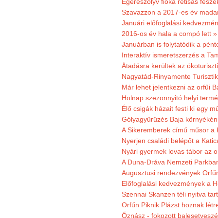
Egerészölyv fióka rétisas fész
Szavazzon a 2017-es év madar
Januári előfoglalási kedvezmén
2016-os év hala a compó lett »
Januárban is folytatódik a pént
Interaktív ismeretszerzés a T
Átadásra kerültek az ökoturiszt
Nagyatád-Rinyamente Turisztik
Már lehet jelentkezni az orfűi 
Holnap szezonnyitó helyi termé
Élő csigák házait festi ki egy 
Gólyagyűrűzés Baja környékén
A Sikeremberek című műsor a K
Nyerjen családi belépőt a Katic
Nyári gyermek lovas tábor az o
A Duna-Dráva Nemzeti Parkban f
Augusztusi rendezvények Orfű
Előfoglalási kedvezmények a He
Szennai Skanzen téli nyitva tar
Orfűn Piknik Plázst hoznak létr
Őznász - fokozott balesetveszé