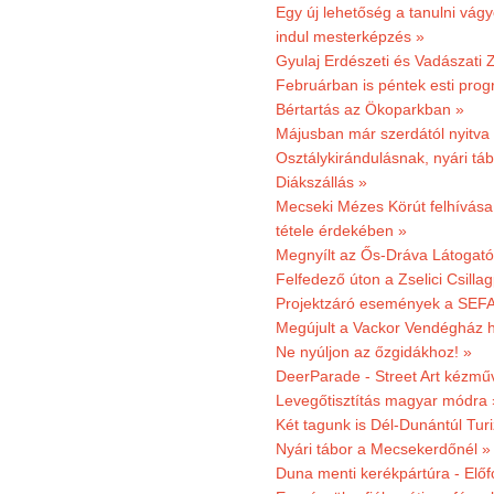
Egy új lehetőség a tanulni vá
indul mesterképzés »
Gyulaj Erdészeti és Vadászati 
Februárban is péntek esti prog
Bértartás az Ökoparkban »
Májusban már szerdától nyitva
Osztálykirándulásnak, nyári táb
Diákszállás »
Mecseki Mézes Körút felhívás
tétele érdekében »
Megnyílt az Ős-Dráva Látogat
Felfedező úton a Zselici Csilla
Projektzáró események a SEFA
Megújult a Vackor Vendégház h
Ne nyúljon az őzgidákhoz! »
DeerParade - Street Art kézmű
Levegőtisztítás magyar módra 
Két tagunk is Dél-Dunántúl Turi
Nyári tábor a Mecsekerdőnél »
Duna menti kerékpártúra - Előfo