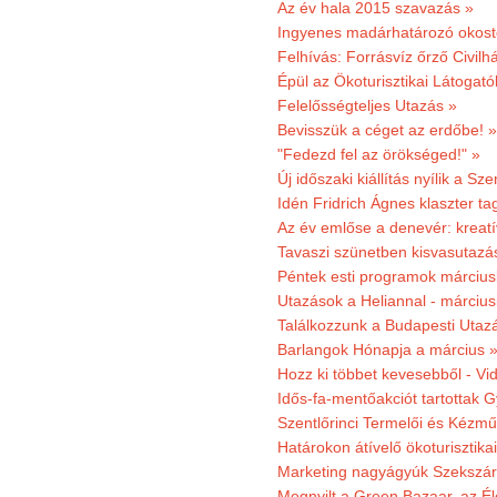
Az év hala 2015 szavazás »
Ingyenes madárhatározó okost
Felhívás: Forrásvíz őrző Civilh
Épül az Ökoturisztikai Látogat
Felelősségteljes Utazás »
Bevisszük a céget az erdőbe! »
"Fedezd fel az örökséged!" »
Új időszaki kiállítás nyílik a S
Idén Fridrich Ágnes klaszter ta
Az év emlőse a denevér: kreat
Tavaszi szünetben kisvasutazá
Péntek esti programok márciusb
Utazások a Heliannal - márciusi
Találkozzunk a Budapesti Utazás
Barlangok Hónapja a március 
Hozz ki többet kevesebből - Vi
Idős-fa-mentőakciót tartottak 
Szentlőrinci Termelői és Kézm
Határokon átívelő ökoturisztika
Marketing nagyágyúk Szekszárd
Megnyilt a Green Bazaar, az É