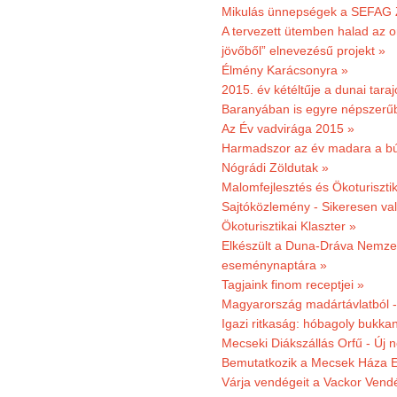
Mikulás ünnepségek a SEFAG Z
A tervezett ütemben halad az o
jövőből” elnevezésű projekt »
Élmény Karácsonyra »
2015. év kétéltűje a dunai tara
Baranyában is egyre népszerű
Az Év vadvirága 2015 »
Harmadszor az év madara a b
Nógrádi Zöldutak »
Malomfejlesztés és Ökoturiszti
Sajtóközlemény - Sikeresen való
Ökoturisztikai Klaszter »
Elkészült a Duna-Dráva Nemzet
eseménynaptára »
Tagjaink finom receptjei »
Magyarország madártávlatból 
Igazi ritkaság: hóbagoly bukkan
Mecseki Diákszállás Orfű - Új n
Bemutatkozik a Mecsek Háza E
Várja vendégeit a Vackor Vend