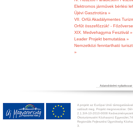
Elektromos járművek bérlési l
Újévi Gasztrotúra »
VII. Orfűi Akadálymentes Turi
Orfűt összefőzzük! - Főzőverse
XIX. Medvehagyma Fesztivál »
Leader Projekt bemutatása »
Nemzetközi fenntartható turiszt
»
Adatvédelmi nyilatkozat
A projekt az Európai Unió támogatásával,
valósult meg. Projekt megnevezése: Dél-
2.1.3/A-10-2010-0008 Kedvezményezett:
Ökoturizmusért Közhasznú Egyesület,74
Regionális Fejlesztési Ügynökség Közhas
3.