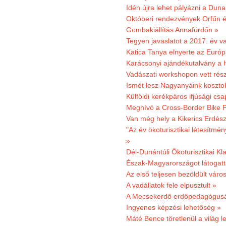
Idén újra lehet pályázni a Dun
Októberi rendezvények Orfűn 
Gombakiállítás Annafürdőn »
Tegyen javaslatot a 2017. év v
Katica Tanya elnyerte az Európ
Karácsonyi ajándékutalvány a H
Vadászati workshopon vett rés
Ismét lesz Nagyanyáink kosztol
Külföldi kerékpáros ifjúsági cs
Meghívó a Cross-Border Bike P
Van még hely a Kikerics Erdész
"Az év ökoturisztikai létesítmén
»
Dél-Dunántúli Ökoturisztikai Kl
Észak-Magyarországot látogatt
Az első teljesen bezöldült váro
A vadállatok fele elpusztult »
A Mecsekerdő erdőpedagógusáé
Ingyenes képzési lehetőség »
Máté Bence töretlenül a világ le