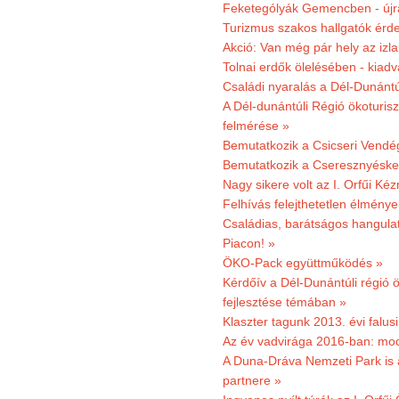
Feketególyák Gemencben - újr
Turizmus szakos hallgatók érdek
Akció: Van még pár hely az izla
Tolnai erdők ölelésében - kiad
Családi nyaralás a Dél-Dunánt
A Dél-dunántúli Régió ökoturisz
felmérése »
Bemutatkozik a Csicseri Vendég
Bemutatkozik a Cseresznyéskert 
Nagy sikere volt az I. Orfűi K
Felhívás felejthetetlen élmény
Családias, barátságos hangulat
Piacon! »
ÖKO-Pack együttműködés »
Kérdőív a Dél-Dunántúli régió ö
fejlesztése témában »
Klaszter tagunk 2013. évi falusi
Az év vadvirága 2016-ban: mocs
A Duna-Dráva Nemzeti Park is a
partnere »