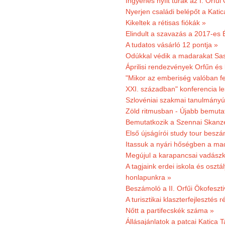
Ingyenes nyílt túrák az I. Orfűi
Nyerjen családi belépőt a Kat
Kikeltek a rétisas fiókák »
Elindult a szavazás a 2017-es 
A tudatos vásárló 12 pontja »
Odúkkal védik a madarakat Sa
Áprilisi rendezvények Orfűn és
"Mikor az emberiség valóban fe
XXI. században" konferencia les
Szlovéniai szakmai tanulmányút
Zöld ritmusban - Újabb bemuta
Bemutatkozik a Szennai Skanzen
Első újságírói study tour besz
Itassuk a nyári hőségben a ma
Megújul a karapancsai vadászk
A tagjaink erdei iskola és osztál
honlapunkra »
Beszámoló a II. Orfűi Ökofeszti
A turisztikai klaszterfejlesztés
Nőtt a partifecskék száma »
Állásajánlatok a patcai Katica