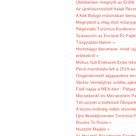
Októberben megnyílt az Erdők
Az újrahasznosított halak Pécs
A Kék Bolygó műsorában bemut
Megnyitott a világ első műanya
Regionális Turizmus Konferenc
Szavazzon az Európai Év Fájár
Tűzgyújtási tilalom »
Hortobágyi darumese, rövid raj
értékekről »
Mókus Suli Erdészeti Erdei Isko
Pécsi mandulafa lett a 2019-es
Oxigéntermelő algapavilont ter
Vackor Vendégház szállás aján
Föld napja a MEX-ben - Pályáz
Mecsekerdő és Mecsextrém Par
Téli szünet a bükkösdi Ökopar
A közös örökség vidéki útvonala
Újra Akadálymentes Turizmus 
Routes To Roots »
Husztóti Majális »
IV. Husztóti Paradicsom Fesztiv