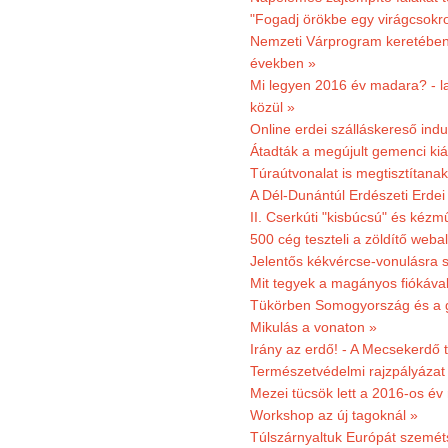
"Fogadj örökbe egy virágcsokro
Nemzeti Várprogram keretében 3
években »
Mi legyen 2016 év madara? - la
közül »
Online erdei szálláskereső indu
Átadták a megújult gemenci kiál
Túraútvonalat is megtisztítana
A Dél-Dunántúl Erdészeti Erdei
II. Cserkúti "kisbúcsú" és kéz
500 cég teszteli a zöldítő weba
Jelentős kékvércse-vonulásra 
Mit tegyek a magányos fiókáva
Tükörben Somogyország és a 
Mikulás a vonaton »
Irány az erdő! - A Mecsekerdő t
Természetvédelmi rajzpályázat 
Mezei tücsök lett a 2016-os év
Workshop az új tagoknál »
Túlszárnyaltuk Európát szemé