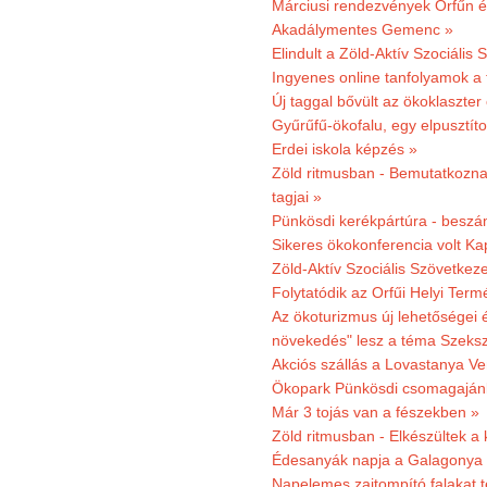
Márciusi rendezvények Orfűn 
Akadálymentes Gemenc »
Elindult a Zöld-Aktív Szociális 
Ingyenes online tanfolyamok a
Új taggal bővült az ökoklaszter
Gyűrűfű-ökofalu, egy elpusztít
Erdei iskola képzés »
Zöld ritmusban - Bemutatkoznak
tagjai »
Pünkösdi kerékpártúra - beszá
Sikeres ökokonferencia volt K
Zöld-Aktív Szociális Szövetkez
Folytatódik az Orfűi Helyi Ter
Az ökoturizmus új lehetőségei
növekedés" lesz a téma Szeks
Akciós szállás a Lovastanya V
Ökopark Pünkösdi csomagajánl
Már 3 tojás van a fészekben »
Zöld ritmusban - Elkészültek a 
Édesanyák napja a Galagonya
Napelemes zajtompító falakat 