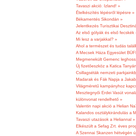
Tavaszi akció: Izland! »
Ételkészítés lépésről lépésre »
Békamentés Sikondán »
Jelentkezés Turisztikai Deszt
Az első gólyák és első fecskék 
Mi lesz a varjakkal? »
Ahol a természet és tudás talál
A Mecsek Háza Egyesület BÜFÉS
Megmenekült Gemenc leghoss
Új fizetőeszköz a Katica Tanyá
Csillagséták nemzeti parkjain
Madarak és Fák Napja a Jaka
Világméretű kampányhoz kapcs
Mesztegnyői Erdei Vasút vonal
különvonat rendelhető »
Valentin napi akció a Helian Na
Kalandos osztálykirándulás a 
Tavaszi utazások a Heliannal »
Elkészült a Sefag Zrt. éves pr
A Szennai Skanzen hétvégén újr