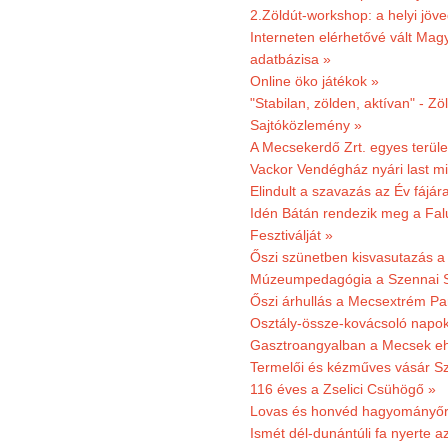
2.Zöldút-workshop: a helyi jöv
Interneten elérhetővé vált Mag
adatbázisa »
Online öko játékok »
"Stabilan, zölden, aktívan" - Zö
Sajtóközlemény »
A Mecsekerdő Zrt. egyes terület
Vackor Vendégház nyári last mi
Elindult a szavazás az Év fájár
Idén Bátán rendezik meg a Fa
Fesztiválját »
Őszi szünetben kisvasutazás a
Múzeumpedagógia a Szennai 
Őszi árhullás a Mecsextrém Pa
Osztály-össze-kovácsoló napok
Gasztroangyalban a Mecsek eh
Termelői és kézműves vásár Sz
116 éves a Zselici Csühögő »
Lovas és honvéd hagyományőr
Ismét dél-dunántúli fa nyerte a