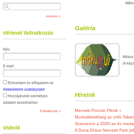
tábo
Galéria
Hírlevél feliratkozás
Név:
Mókus 
(4 kép)
E-mail:
Elolvastam és elfogadom az
Adatvédelmi szabályzatot
Híreink
Hozzájárulok személyes
adataim kezeléséhez
Mecseki Porcsin Piknik »
Munkalehetőség az orfűi Teker
Szavazzon a 2020-as év madar
Videók
A Duna-Dráva Nemzeti Park júli