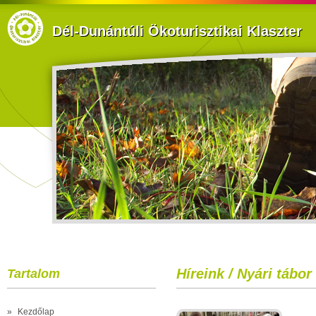
Dél-Dunántúli Ökoturisztikai Klaszter
Híreink / Nyári tábo
Tartalom
»
Kezdőlap