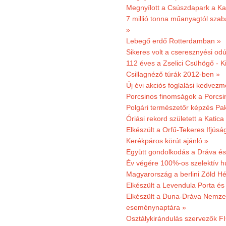
Megnyílott a Csúszdapark a Ka
7 millió tonna műanyagtól sza
»
Lebegő erdő Rotterdamban »
Sikeres volt a cseresznyési odú
112 éves a Zselici Csühögő - K
Csillagnéző túrák 2012-ben »
Új évi akciós foglalási kedvez
Porcsinos finomságok a Porcsi
Polgári természetőr képzés Pa
Óriási rekord született a Katic
Elkészült a Orfű-Tekeres Ifjúsá
Kerékpáros körút ajánló »
Együtt gondolkodás a Dráva és 
Év végére 100%-os szelektív h
Magyarország a berlini Zöld Hé
Elkészült a Levendula Porta és 
Elkészült a Duna-Dráva Nemzet
eseménynaptára »
Osztálykirándulás szervezők F