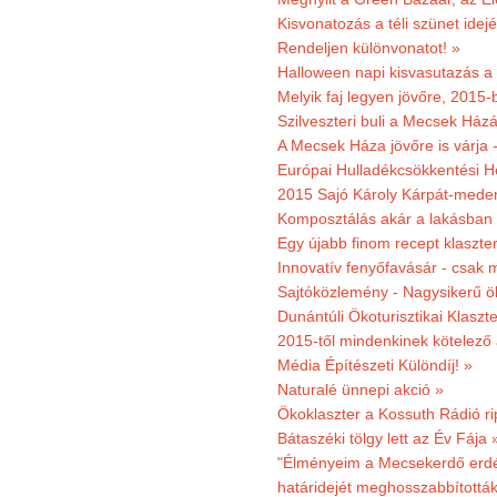
Kisvonatozás a téli szünet idej
Rendeljen különvonatot! »
Halloween napi kisvasutazás a
Melyik faj legyen jövőre, 2015
Szilveszteri buli a Mecsek Ház
A Mecsek Háza jövőre is várja 
Európai Hulladékcsökkentési H
2015 Sajó Károly Kárpát-mede
Komposztálás akár a lakásban 
Egy újabb finom recept klaszter
Innovatív fenyőfavásár - csak 
Sajtóközlemény - Nagysikerű öko
Dunántúli Ökoturisztikai Klaszte
2015-től mindenkinek kötelező 
Média Építészeti Különdíj! »
Naturalé ünnepi akció »
Ökoklaszter a Kossuth Rádió r
Bátaszéki tölgy lett az Év Fája 
"Élményeim a Mecsekerdő erdés
határidejét meghosszabbították