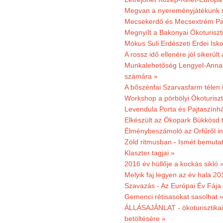
Megvan a nyereményjátékunk 
Mecsekerdő és Mecsextrém Park
Megnyílt a Bakonyai Ökoturiszt
Mókus Suli Erdészeti Erdei Isk
A rossz idő ellenére jól sikerült
Munkalehetőség Lengyel-Anna
számára »
A bőszénfai Szarvasfarm télen i
Workshop a pörbölyi Ökoturisz
Levendula Porta és Pajtaszínhá
Elkészült az Ökopark Bükkösd 
Élménybeszámoló az Orfűről ind
Zöld ritmusban - Ismét bemutat
Klaszter tagjai »
2016 év hüllője a kockás sikló 
Melyik faj legyen az év hala 2
Szavazás - Az Európai Év Fája
Gemenci rétisasokat sasolhat 
ÁLLÁSAJÁNLAT - ökoturisztikai
betöltésére »