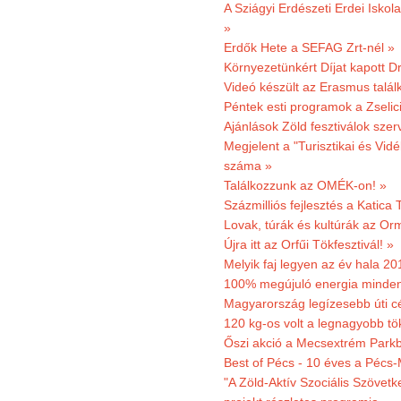
A Sziágyi Erdészeti Erdei Iskol
»
Erdők Hete a SEFAG Zrt-nél »
Környezetünkért Díjat kapott D
Videó készült az Erasmus talál
Péntek esti programok a Zselic
Ajánlások Zöld fesztiválok sze
Megjelent a "Turisztikai és Vid
száma »
Találkozzunk az OMÉK-on! »
Százmilliós fejlesztés a Katica
Lovak, túrák és kultúrák az O
Újra itt az Orfűi Tökfesztivál! »
Melyik faj legyen az év hala 2
100% megújuló energia minden
Magyarország legízesebb úti cé
120 kg-os volt a legnagyobb tök
Őszi akció a Mecsextrém Park
Best of Pécs - 10 éves a Pécs-
"A Zöld-Aktív Szociális Szövetk