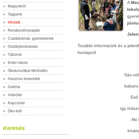
A
Mec
»
Magunkról
Iskol
»
Tagjaink
gyere
»
Híreink
június
»
Rendezvénynaptár
Jelen
»
Családoknak, gyerekeknek
További információk és a jelent
»
Osztálykirándulás
honlapról.
»
Táborok
»
Erdei iskola
»
Ökoturisztikai Minősítés
Sás-völ
»
Hasznos Ismeretek
bakancs
»
Galéria
»
Videótár
Eső
»
Kapcsolat
így mászu
»
Öko-totó
Aki 
Keresés
kíván