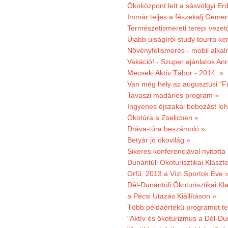
Ökoközpont lett a sásvölgyi Er
Immár teljes a fészekalj Geme
Természetismereti terepi vezet
Újabb újságírói study tourra ker
Növényfelismerés - mobil alka
Vakáció! - Szuper ajánlatok An
Mecseki Aktív Tábor - 2014. »
Van még hely az augusztusi "F
Tavaszi madárles program »
Ingyenes éjszakai bobozást le
Ökotúra a Zselicben »
Dráva-túra beszámoló »
Betyár jó ökovilág »
Sikeres konferenciával nyitotta
Dunántúli Ökoturisztikai Klaszte
Orfű: 2013 a Vízi Sportok Éve 
Dél-Dunántúli Ökoturisztikai Kla
a Pécsi Utazás Kiállításon »
Több példaértékű programot te
"Aktív és ökoturizmus a Dél-Du