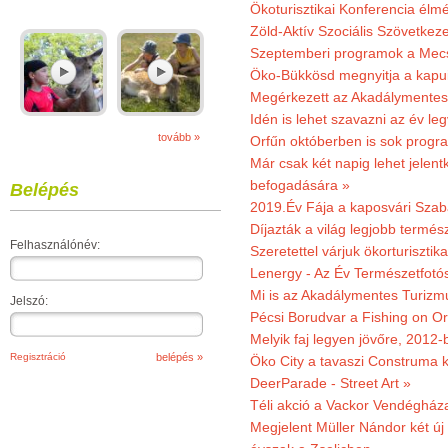
Ökoturisztikai Konferencia él
Zöld-Aktív Szociális Szövetkez
Szeptemberi programok a Mec
Öko-Bükkösd megnyitja a kapui
Megérkezett az Akadálymentes
Idén is lehet szavazni az év leg
tovább »
Orfűn októberben is sok progr
Már csak két napig lehet jele
befogadására »
Belépés
2019.Év Fája a kaposvári Szaba
Díjazták a világ legjobb termész
Felhasználónév:
Szeretettel várjuk ökorturisztik
Lenergy - Az Év Természetfotó
Mi is az Akadálymentes Turizm
Jelszó:
Pécsi Borudvar a Fishing on Or
Melyik faj legyen jövőre, 2012
Regisztráció
Öko City a tavaszi Construma ki
DeerParade - Street Art »
Téli akció a Vackor Vendégház
Megjelent Müller Nándor két ú