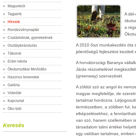
»
Magunkról
A dél
»
Tagjaink
ökotur
»
Híreink
a régi
»
Rendezvénynaptár
Ökotur
»
Családoknak, gyerekeknek
A 2010 őszi munkakezdés óta sz
»
Osztálykirándulás
jelentőségű fejlesztést kezdett 
»
Táborok
»
Erdei iskola
A horvátországi Baranya vállal
Járás részvételével megkezdték
»
Ökoturisztikai Minősítés
(greenway) szervezését.
»
Hasznos Ismeretek
»
Galéria
A zöldút szó az angol és nemze
»
Videótár
magyar megfelelője, de szeret
tartalmat hordozna. Létjogosul
»
Kapcsolat
természetben, a zöldben fut, k
»
Öko-totó
elképzelésekhez, a fenntarthat
van szó, hanem szellemében is 
Keresés
társadalom talmi értékei hely
egy valóban tartalmas, emberi él