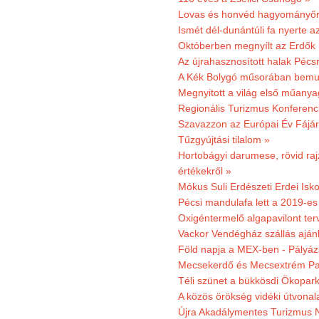
Lovas és honvéd hagyományőr
Ismét dél-dunántúli fa nyerte a
Októberben megnyílt az Erdők
Az újrahasznosított halak Pécs
A Kék Bolygó műsorában bemut
Megnyitott a világ első műanya
Regionális Turizmus Konferenc
Szavazzon az Európai Év Fájár
Tűzgyújtási tilalom »
Hortobágyi darumese, rövid raj
értékekről »
Mókus Suli Erdészeti Erdei Isko
Pécsi mandulafa lett a 2019-es
Oxigéntermelő algapavilont ter
Vackor Vendégház szállás aján
Föld napja a MEX-ben - Pályáz
Mecsekerdő és Mecsextrém Par
Téli szünet a bükkösdi Ökopar
A közös örökség vidéki útvonala
Újra Akadálymentes Turizmus 