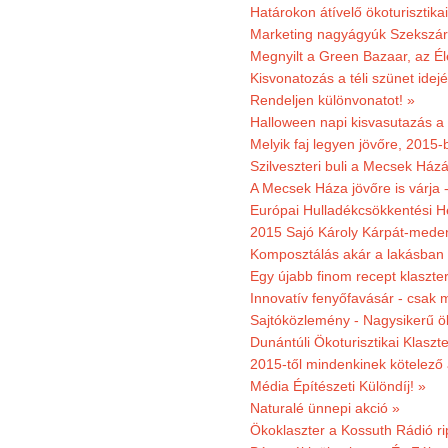
Határokon átívelő ökoturisztika
Marketing nagyágyúk Szekszárd
Megnyilt a Green Bazaar, az É
Kisvonatozás a téli szünet idej
Rendeljen különvonatot! »
Halloween napi kisvasutazás a
Melyik faj legyen jövőre, 2015
Szilveszteri buli a Mecsek Ház
A Mecsek Háza jövőre is várja 
Európai Hulladékcsökkentési H
2015 Sajó Károly Kárpát-mede
Komposztálás akár a lakásban 
Egy újabb finom recept klaszter
Innovatív fenyőfavásár - csak 
Sajtóközlemény - Nagysikerű öko
Dunántúli Ökoturisztikai Klaszte
2015-től mindenkinek kötelező 
Média Építészeti Különdíj! »
Naturalé ünnepi akció »
Ökoklaszter a Kossuth Rádió r