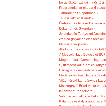
be az ökoturisztikai minősítési 
Programajánlat ökoparki osztál
Táborok az Ökoparkban »
Tavaszi akció: Izland! »
Ételkészítés lépésről lépésre »
Békamentés Sikondán »
Jelentkezés Turisztikai Deszt
Az első gólyák és első fecskék 
Mi lesz a varjakkal? »
Ahol a természet és tudás talál
A Mecsek Háza Egyesület BÜFÉS
Megmenekült Gemenc leghoss
Új fizetőeszköz a Katica Tanyá
Csillagséták nemzeti parkjain
Madarak és Fák Napja a Jaka
Világméretű kampányhoz kapcs
Mesztegnyői Erdei Vasút vonal
különvonat rendelhető »
Valentin napi akció a Helian Na
Kalandos osztálykirándulás a 