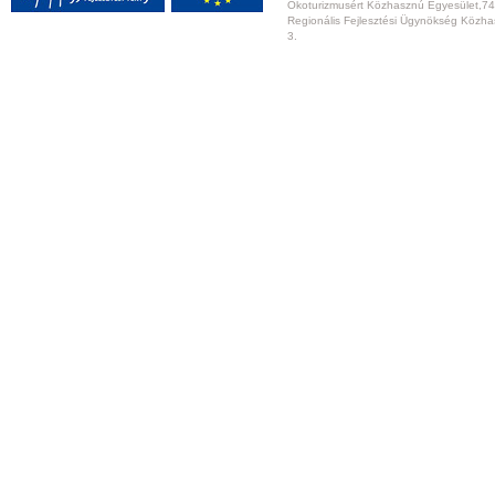
Ökoturizmusért Közhasznú Egyesület,74
Regionális Fejlesztési Ügynökség Közhas
3.