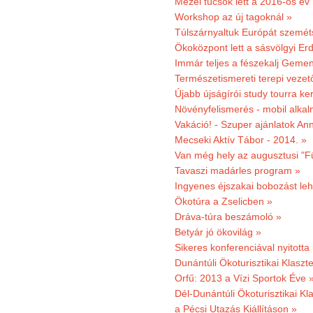
Mezei tücsök lett a 2016-os év
Workshop az új tagoknál »
Túlszárnyaltuk Európát szemé
Ökoközpont lett a sásvölgyi Er
Immár teljes a fészekalj Geme
Természetismereti terepi vezet
Újabb újságírói study tourra ker
Növényfelismerés - mobil alka
Vakáció! - Szuper ajánlatok An
Mecseki Aktív Tábor - 2014. »
Van még hely az augusztusi "F
Tavaszi madárles program »
Ingyenes éjszakai bobozást le
Ökotúra a Zselicben »
Dráva-túra beszámoló »
Betyár jó ökovilág »
Sikeres konferenciával nyitotta
Dunántúli Ökoturisztikai Klaszte
Orfű: 2013 a Vízi Sportok Éve 
Dél-Dunántúli Ökoturisztikai Kla
a Pécsi Utazás Kiállításon »