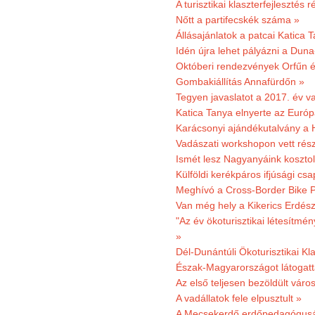
A turisztikai klaszterfejlesztés
Nőtt a partifecskék száma »
Állásajánlatok a patcai Katica
Idén újra lehet pályázni a Dun
Októberi rendezvények Orfűn 
Gombakiállítás Annafürdőn »
Tegyen javaslatot a 2017. év v
Katica Tanya elnyerte az Európ
Karácsonyi ajándékutalvány a H
Vadászati workshopon vett rés
Ismét lesz Nagyanyáink kosztol
Külföldi kerékpáros ifjúsági cs
Meghívó a Cross-Border Bike P
Van még hely a Kikerics Erdész
"Az év ökoturisztikai létesítmén
»
Dél-Dunántúli Ökoturisztikai Kl
Észak-Magyarországot látogatt
Az első teljesen bezöldült váro
A vadállatok fele elpusztult »
A Mecsekerdő erdőpedagógusáé