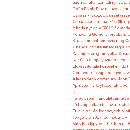
Szennai Skanzen téli nyitva tar
Orfűn Piknik Plázst hoznak létr
Őznász - fokozott balesetveszé
Csodálatos drónnal készült légi
A haris nyerte a "2016 év mada
Kenuval a Gemenci erdőben, a
3. alkalommal rendezik meg Cse
1 napos vízitúra lehetőség a D
Kalandos program volt a Dese
Nat Geo fotópályazatán nem vo
Előkészítő találkozóval elindul
Gemenci kócsagokra figyel a vi
A legzöldebb ország a világon 
Áprilisban is folytatódnak a pé
»
Paradicsomi hangulatban telt 
Jó hangulatban telt az idei uto
Fülelje a világ legnagyobb álla
Tengelic a 2017. év madara »
Melyik fa legyen 2015-ben az É