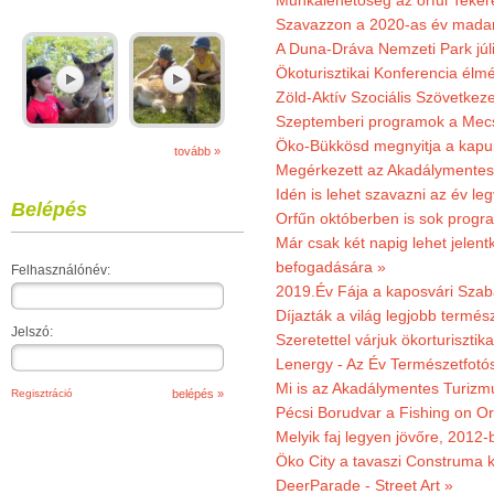
Munkalehetőség az orfűi Teker
Szavazzon a 2020-as év madar
A Duna-Dráva Nemzeti Park júli
Ökoturisztikai Konferencia él
Zöld-Aktív Szociális Szövetkez
Szeptemberi programok a Mec
Öko-Bükkösd megnyitja a kapui
tovább »
Megérkezett az Akadálymentes
Idén is lehet szavazni az év leg
Belépés
Orfűn októberben is sok progr
Már csak két napig lehet jele
befogadására »
Felhasználónév:
2019.Év Fája a kaposvári Szaba
Díjazták a világ legjobb termész
Jelszó:
Szeretettel várjuk ökorturisztik
Lenergy - Az Év Természetfotó
Mi is az Akadálymentes Turizm
Regisztráció
Pécsi Borudvar a Fishing on Or
Melyik faj legyen jövőre, 2012
Öko City a tavaszi Construma ki
DeerParade - Street Art »