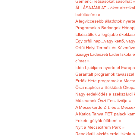
Gemenci rétisasokat sasolhat 
ÁLLÁSAJÁNLAT - ökoturisztikai
betöltésére »
A legviccesebb állatfotók nyert
Programok a Barlangok Hónapj
Elkészültek a legújabb ökoklas
Egy orfűi nap...vagy kettő, vag
Orfűi Helyi Termék és Kézműv
Sziágyi Erdészeti Erdei Iskola e
címet »
Idén Ljubljana nyerte el Európ
Garantált programok tavasszal
Erdők Hete programok a Mecs
Őszi napközi a Bükkösdi Ökop
Nagy érdeklődés a szekszárdi 
Múzeumok Őszi Fesztiválja »
A Mecsekerdő Zrt. és a Mecsex
A Katica Tanya PET palack kamp
Fekete gólyák élőben! »
Nyit a Mecsextrém Park »
Rendkívüli akciós erdei iskola a