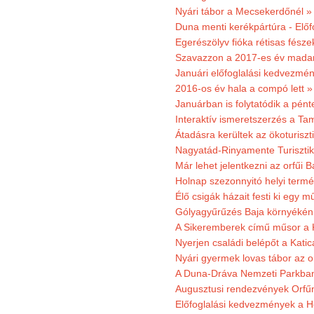
Nyári tábor a Mecsekerdőnél »
Duna menti kerékpártúra - Előfo
Egerészölyv fióka rétisas fész
Szavazzon a 2017-es év madar
Januári előfoglalási kedvezmén
2016-os év hala a compó lett »
Januárban is folytatódik a pént
Interaktív ismeretszerzés a T
Átadásra kerültek az ökoturiszt
Nagyatád-Rinyamente Turisztik
Már lehet jelentkezni az orfűi 
Holnap szezonnyitó helyi termé
Élő csigák házait festi ki egy 
Gólyagyűrűzés Baja környékén
A Sikeremberek című műsor a K
Nyerjen családi belépőt a Katic
Nyári gyermek lovas tábor az o
A Duna-Dráva Nemzeti Parkban f
Augusztusi rendezvények Orfű
Előfoglalási kedvezmények a He