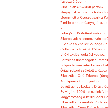
Tavaszváróban »
Elindult az ÖKOklikk portál »
Megnyíltak a tóparti attrakciók
Megnyílott a Csúszdapark a Ka
7 millió tonna műanyagtól sza
»
Lebegő erdő Rotterdamban »
Sikeres volt a cseresznyési odú
112 éves a Zselici Csühögő - K
Csillagnéző túrák 2012-ben »
Új évi akciós foglalási kedvez
Porcsinos finomságok a Porcsi
Polgári természetőr képzés Pa
Óriási rekord született a Katic
Elkészült a Orfű-Tekeres Ifjúsá
Kerékpáros körút ajánló »
Együtt gondolkodás a Dráva és 
Év végére 100%-os szelektív h
Magyarország a berlini Zöld Hé
Elkészült a Levendula Porta és 
Elkészült a Duna-Dráva Nemzet