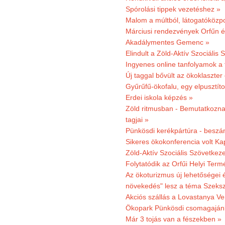
Spórolási tippek vezetéshez »
Malom a múltból, látogatóközpo
Márciusi rendezvények Orfűn 
Akadálymentes Gemenc »
Elindult a Zöld-Aktív Szociális 
Ingyenes online tanfolyamok a
Új taggal bővült az ökoklaszter
Gyűrűfű-ökofalu, egy elpusztít
Erdei iskola képzés »
Zöld ritmusban - Bemutatkoznak
tagjai »
Pünkösdi kerékpártúra - beszá
Sikeres ökokonferencia volt K
Zöld-Aktív Szociális Szövetkez
Folytatódik az Orfűi Helyi Ter
Az ökoturizmus új lehetőségei
növekedés" lesz a téma Szeks
Akciós szállás a Lovastanya V
Ökopark Pünkösdi csomagajánl
Már 3 tojás van a fészekben »