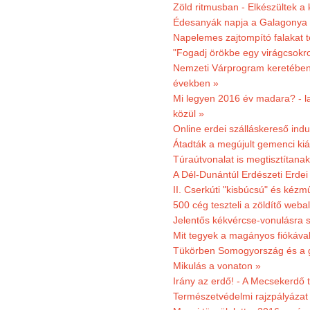
Zöld ritmusban - Elkészültek a 
Édesanyák napja a Galagonya
Napelemes zajtompító falakat 
"Fogadj örökbe egy virágcsokro
Nemzeti Várprogram keretében 3
években »
Mi legyen 2016 év madara? - la
közül »
Online erdei szálláskereső indu
Átadták a megújult gemenci kiál
Túraútvonalat is megtisztítana
A Dél-Dunántúl Erdészeti Erdei
II. Cserkúti "kisbúcsú" és kéz
500 cég teszteli a zöldítő weba
Jelentős kékvércse-vonulásra 
Mit tegyek a magányos fiókáva
Tükörben Somogyország és a 
Mikulás a vonaton »
Irány az erdő! - A Mecsekerdő t
Természetvédelmi rajzpályázat 