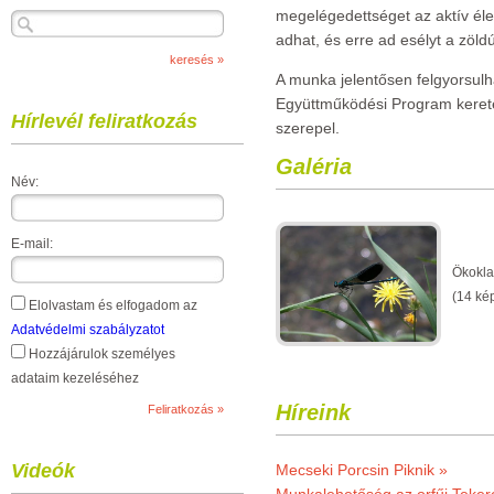
megelégedettséget az aktív éle
adhat, és erre ad esélyt a zöldú
A munka jelentősen felgyorsulh
Együttműködési Program kereté
Hírlevél feliratkozás
szerepel.
Galéria
Név:
E-mail:
Ökokla
(14 ké
Elolvastam és elfogadom az
Adatvédelmi szabályzatot
Hozzájárulok személyes
adataim kezeléséhez
Híreink
Videók
Mecseki Porcsin Piknik »