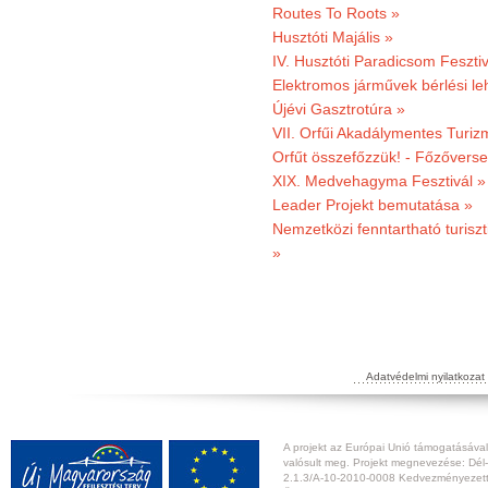
Routes To Roots »
Husztóti Majális »
IV. Husztóti Paradicsom Fesztiv
Elektromos járművek bérlési l
Újévi Gasztrotúra »
VII. Orfűi Akadálymentes Turi
Orfűt összefőzzük! - Főzőverse
XIX. Medvehagyma Fesztivál »
Leader Projekt bemutatása »
Nemzetközi fenntartható turiszt
»
Adatvédelmi nyilatkozat
A projekt az Európai Unió támogatásával,
valósult meg. Projekt megnevezése: Dél-
2.1.3/A-10-2010-0008 Kedvezményezett: