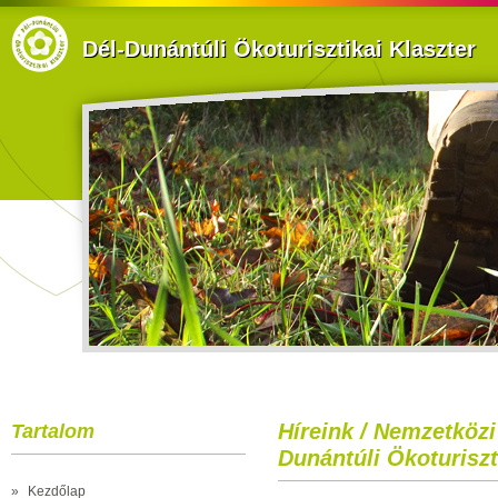
Dél-Dunántúli Ökoturisztikai Klaszter
Híreink / Nemzetközi
Tartalom
Dunántúli Ökoturiszt
»
Kezdőlap