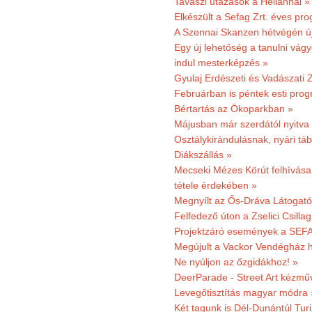
Tavaszi utazások a Heliannal »
Elkészült a Sefag Zrt. éves pr
A Szennai Skanzen hétvégén újr
Egy új lehetőség a tanulni vá
indul mesterképzés »
Gyulaj Erdészeti és Vadászati 
Februárban is péntek esti prog
Bértartás az Ökoparkban »
Májusban már szerdától nyitva
Osztálykirándulásnak, nyári táb
Diákszállás »
Mecseki Mézes Körút felhívás
tétele érdekében »
Megnyílt az Ős-Dráva Látogat
Felfedező úton a Zselici Csilla
Projektzáró események a SEFA
Megújult a Vackor Vendégház h
Ne nyúljon az őzgidákhoz! »
DeerParade - Street Art kézmű
Levegőtisztítás magyar módra 
Két tagunk is Dél-Dunántúl Turi