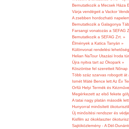
Bemutatkozik a Mecsek Háza E
Várja vendégeit a Vackor Vend
A zsebben hordozható napeleme
Bemutatkozik a Galagonya Táb
Farsangi vonatozás a SEFAG Zr
Bemutatkozik a SEFAG Zrt. »
Élmények a Katica Tanyán »
Különvonat rendelési lehetőség
Helian NaTour Utazási Iroda tú
Újra nyitva tart az Ökopark »
Köszöntse fel szeretteit Nőna
Több száz szarvas robogott át
Ismét Máté Bence lett Az Év T
Orfűi Helyi Termék és Kézműve
Megérkezett az első fekete gó
A tatai nagy platán második le
Hunyorral minősített ökoturiszti
Új minősítési rendszer és védje
Kisfilm az ökoklaszter ökoturisz
Sajtóközlemény - A Dél-Dunántúl