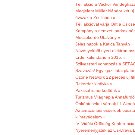
Téli akció a Vackor Vendégház
Megjelent Müller Nándor két ú
évszak a Zselicben »
Téli akcióval várja Önt a Csics
Kampány a nemzeti parkok nép
Mecsekerdő Utalvány »
Jeles napok a Katica Tanyán »
Növényekből nyert elektromoss
Erdei kalendárium 2015. »
Szilveszteri vonatozás a SEFAG
Szavazás! Egy igazi tatai platán
Ozone Network 22 perces új fil
Rekorder királyka »
Pakssal ismerkedtünk »
Turizmus Világnapja Annafürdő
Önkénteseket várnak III. Akad
Az amazonasi esőerdők pusztu
klímavédelem »
IV. Vidéki Örökség Konferencia
Nyereményjáték az Ős-Dráva L