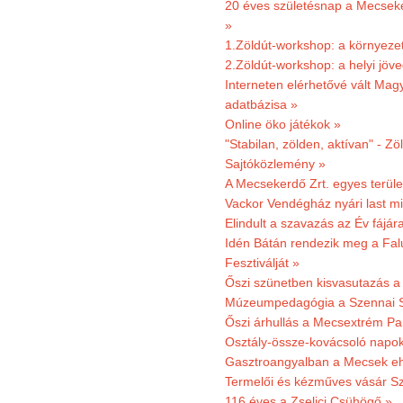
20 éves születésnap a Mecsekerd
»
1.Zöldút-workshop: a környezet
2.Zöldút-workshop: a helyi jöv
Interneten elérhetővé vált Mag
adatbázisa »
Online öko játékok »
"Stabilan, zölden, aktívan" - Zö
Sajtóközlemény »
A Mecsekerdő Zrt. egyes terület
Vackor Vendégház nyári last mi
Elindult a szavazás az Év fájár
Idén Bátán rendezik meg a Fa
Fesztiválját »
Őszi szünetben kisvasutazás a
Múzeumpedagógia a Szennai 
Őszi árhullás a Mecsextrém Pa
Osztály-össze-kovácsoló napok
Gasztroangyalban a Mecsek eh
Termelői és kézműves vásár Sz
116 éves a Zselici Csühögő »