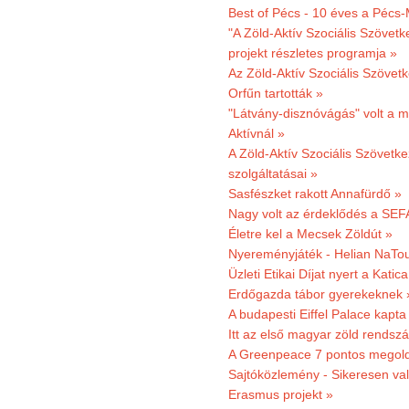
Best of Pécs - 10 éves a Pécs-
"A Zöld-Aktív Szociális Szövetk
projekt részletes programja »
Az Zöld-Aktív Szociális Szövetk
Orfűn tartották »
"Látvány-disznóvágás" volt a m
Aktívnál »
A Zöld-Aktív Szociális Szövetke
szolgáltatásai »
Sasfészket rakott Annafürdő »
Nagy volt az érdeklődés a SEF
Életre kel a Mecsek Zöldút »
Nyereményjáték - Helian NaTou
Üzleti Etikai Díjat nyert a Katic
Erdőgazda tábor gyerekeknek 
A budapesti Eiffel Palace kapta
Itt az első magyar zöld rendsz
A Greenpeace 7 pontos megoldás
Sajtóközlemény - Sikeresen val
Erasmus projekt »