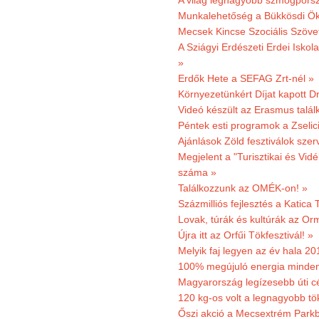
A világ legnagyobb szmogporsz
Munkalehetőség a Bükkösdi Ök
Mecsek Kincse Szociális Szöve
A Sziágyi Erdészeti Erdei Iskol
»
Erdők Hete a SEFAG Zrt-nél »
Környezetünkért Díjat kapott D
Videó készült az Erasmus talál
Péntek esti programok a Zselic
Ajánlások Zöld fesztiválok sze
Megjelent a "Turisztikai és Vid
száma »
Találkozzunk az OMÉK-on! »
Százmilliós fejlesztés a Katica
Lovak, túrák és kultúrák az O
Újra itt az Orfűi Tökfesztivál! »
Melyik faj legyen az év hala 2
100% megújuló energia minden
Magyarország legízesebb úti cé
120 kg-os volt a legnagyobb tök
Őszi akció a Mecsextrém Park