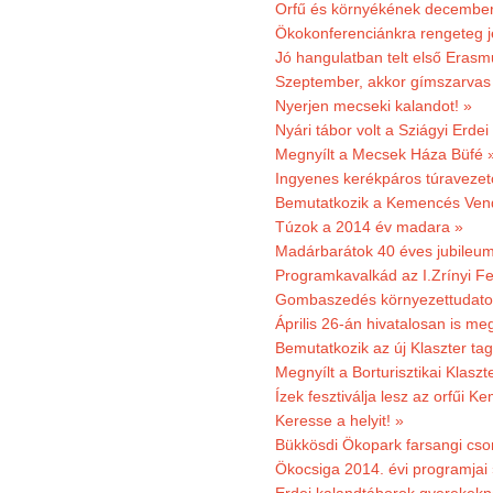
Orfű és környékének december 
Ökokonferenciánkra rengeteg j
Jó hangulatban telt első Erasm
Szeptember, akkor gímszarvas 
Nyerjen mecseki kalandot! »
Nyári tábor volt a Sziágyi Erdei
Megnyílt a Mecsek Háza Büfé 
Ingyenes kerékpáros túravezet
Bemutatkozik a Kemencés Vendé
Túzok a 2014 év madara »
Madárbarátok 40 éves jubileu
Programkavalkád az I.Zrínyi Fe
Gombaszedés környezettudato
Április 26-án hivatalosan is m
Bemutatkozik az új Klaszter t
Megnyílt a Borturisztikai Klasz
Ízek fesztiválja lesz az orfűi 
Keresse a helyit! »
Bükkösdi Ökopark farsangi cso
Ökocsiga 2014. évi programjai