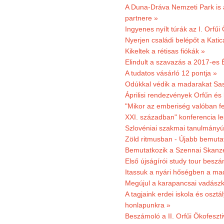
A Duna-Dráva Nemzeti Park is a
partnere »
Ingyenes nyílt túrák az I. Orfűi
Nyerjen családi belépőt a Kat
Kikeltek a rétisas fiókák »
Elindult a szavazás a 2017-es 
A tudatos vásárló 12 pontja »
Odúkkal védik a madarakat Sa
Áprilisi rendezvények Orfűn és
"Mikor az emberiség valóban fe
XXI. században" konferencia les
Szlovéniai szakmai tanulmányút
Zöld ritmusban - Újabb bemuta
Bemutatkozik a Szennai Skanzen
Első újságírói study tour besz
Itassuk a nyári hőségben a ma
Megújul a karapancsai vadászk
A tagjaink erdei iskola és osztál
honlapunkra »
Beszámoló a II. Orfűi Ökofeszti