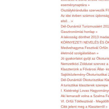
eseménynaptára »
Osztálykirándulás szervezők F
Az idei évben számos újdonság 
első... »
Dél-Dunántúl Turizmusáért 2011
Gasztronómiai honlap »
A lakosság dönthet 2013 madar
KÖRNYEZETI NEVELÉS ÉS ÖK
Medvehagyma Fesztivál Orfűn 
életmód szolgálatában »
Jó gyakorlatot gyűjt az Ökoturis
Nemzetközi Zöldutat szervez a 
Klaszterünk a Fővárosi Állat- 
Sajtóközlemény-Ökoturisztikai 
Dél-Dunántúli Ökoturisztikai Kl
A turisztikai klaszterek szerep
I. Kistérségi Lovas Hagyomány
Aki lemaradt volna a Szalma Fes
VI. Orfűi Tökfesztivál - Megdől
Cikk jelent meg a Klaszterről »