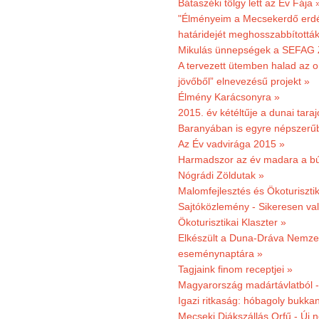
Bátaszéki tölgy lett az Év Fája 
"Élményeim a Mecsekerdő erdés
határidejét meghosszabbították
Mikulás ünnepségek a SEFAG Z
A tervezett ütemben halad az o
jövőből” elnevezésű projekt »
Élmény Karácsonyra »
2015. év kétéltűje a dunai tara
Baranyában is egyre népszerű
Az Év vadvirága 2015 »
Harmadszor az év madara a b
Nógrádi Zöldutak »
Malomfejlesztés és Ökoturiszti
Sajtóközlemény - Sikeresen való
Ökoturisztikai Klaszter »
Elkészült a Duna-Dráva Nemzet
eseménynaptára »
Tagjaink finom receptjei »
Magyarország madártávlatból 
Igazi ritkaság: hóbagoly bukkan
Mecseki Diákszállás Orfű - Új n