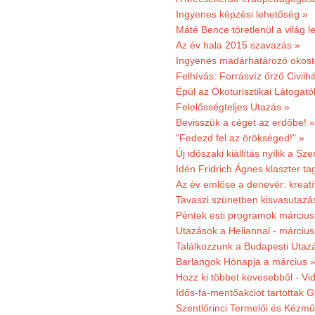
Ingyenes képzési lehetőség »
Máté Bence töretlenül a világ le
Az év hala 2015 szavazás »
Ingyenes madárhatározó okost
Felhívás: Forrásvíz őrző Civilh
Épül az Ökoturisztikai Látogat
Felelősségteljes Utazás »
Bevisszük a céget az erdőbe! »
"Fedezd fel az örökséged!" »
Új időszaki kiállítás nyílik a S
Idén Fridrich Ágnes klaszter ta
Az év emlőse a denevér: kreat
Tavaszi szünetben kisvasutazá
Péntek esti programok márciusb
Utazások a Heliannal - márciusi
Találkozzunk a Budapesti Utazás
Barlangok Hónapja a március 
Hozz ki többet kevesebből - Vi
Idős-fa-mentőakciót tartottak 
Szentlőrinci Termelői és Kézm