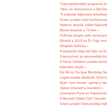
Több példaértékű programot te
"Aktív és ökoturizmus a Dél-Du
"A zöldutak fejlesztési lehetős
Green projekt nyitó konferenci
Határon átnyúló zöldút fejleszté
Benne leszünk a TV-ben »
Felhívás lángos sütő versenyre
Elindult a 2019-es Év Fája ver
Ökojáték felhívás »
A bátaszéki tölgy lett idén az E
Üzemszünet az almamelléki ki
A Tolnai Zöldúton csodás termész
kalandok várják »
Kis lilik az Európai Bizottság 
Legviccesebb állatfotók 2016-b
Nyári “last minute” ajánlat a 
Válasz érkezett a manóktól »
Levendula Porta és Pajtaszính
A Mecsek Zöldút Civil Társulá
Green projekt ökoturisztikai fejl