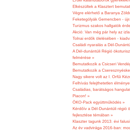
Erdei kalandtáborok gyerekekn
Elkészültek a Klasztert bemutat
Végre elérhető a Baranya Zöldú
Feketególyák Gemencben - újr
Turizmus szakos hallgatók érdek
Akció: Van még pár hely az izla
Tolnai erdők ölelésében - kiad
Családi nyaralás a Dél-Dunánt
A Dél-dunántúli Régió ökoturisz
felmérése »
Bemutatkozik a Csicseri Vendég
Bemutatkozik a Cseresznyéskert 
Nagy sikere volt az I. Orfűi K
Felhívás felejthetetlen élmény
Családias, barátságos hangulat
Piacon! »
ÖKO-Pack együttműködés »
Kérdőív a Dél-Dunántúli régió ö
fejlesztése témában »
Klaszter tagunk 2013. évi falusi
Az év vadvirága 2016-ban: mocs