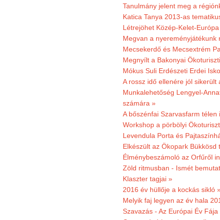
Tanulmány jelent meg a régiónk
Katica Tanya 2013-as tematiku
Létrejöhet Közép-Kelet-Európa 
Megvan a nyereményjátékunk 
Mecsekerdő és Mecsextrém Park
Megnyílt a Bakonyai Ökoturiszt
Mókus Suli Erdészeti Erdei Isk
A rossz idő ellenére jól sikerült
Munkalehetőség Lengyel-Anna
számára »
A bőszénfai Szarvasfarm télen i
Workshop a pörbölyi Ökoturisz
Levendula Porta és Pajtaszínhá
Elkészült az Ökopark Bükkösd 
Élménybeszámoló az Orfűről ind
Zöld ritmusban - Ismét bemutat
Klaszter tagjai »
2016 év hüllője a kockás sikló 
Melyik faj legyen az év hala 2
Szavazás - Az Európai Év Fája