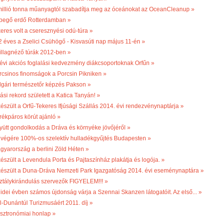
millió tonna műanyagtól szabadítja meg az óceánokat az OceanCleanup »
begő erdő Rotterdamban »
keres volt a cseresznyési odú-túra »
2 éves a Zselici Csühögő - Kisvasúti nap május 11-én »
illagnéző túrák 2012-ben »
 évi akciós foglalási kedvezmény diákcsoportoknak Orfűn »
rcsinos finomságok a Porcsin Pikniken »
lgári természetőr képzés Pakson »
ási rekord született a Katica Tanyán! »
készült a Orfű-Tekeres Ifjúsági Szállás 2014. évi rendezvénynaptárja »
rékpáros körút ajánló »
yütt gondolkodás a Dráva és környéke jövőjéről »
 végére 100%-os szelektív hulladékgyűjtés Budapesten »
gyarország a berlini Zöld Héten »
készült a Levendula Porta és Pajtaszínház plakátja és logója. »
készült a Duna-Dráva Nemzeti Park Igazgatóság 2014. évi eseménynaptára »
ztálykirándulás szervezők FIGYELEM!!! »
 idei évben számos újdonság várja a Szennai Skanzen látogatóit. Az első... »
l-Dunántúl Turizmusáért 2011. díj »
sztronómiai honlap »