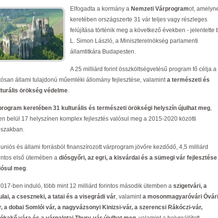
Elfogadta a kormány a
Nemzeti Várprogram
ot, amelyn
keretében országszerte 31 vár teljes vagy részleges
felújítása történik meg a következő években - jelentette 
L. Simon László, a Miniszterelnökség parlamenti
államtitkára Budapesten.
A 25 milliárd forint összköltségvetésű program fő célja a
rtósan állami tulajdonú műemléki állomány fejlesztése, valamint
a természeti és
lturális örökség védelme
.
program keretében 31 kulturális és természeti örökségi helyszín újulhat meg
,
en belül 17 helyszínen komplex fejlesztés valósul meg a 2015-2020 közötti
őszakban.
 uniós és állami forrásból finanszírozott várprogram jövőre kezdődő, 4,5 milliárd
rintos első ütemében a
diósgyőri, az egri, a kisvárdai és a sümegi vár fejlesztése
lósul meg
.
2017-ben induló, több mint 12 milliárd forintos második ütemben a
szigetvári, a
ulai, a cseszneki, a tatai és a visegrádi vár
, valamint
a mosonmagyaróvári Óvár
r, a dobai Somlói vár, a nagyvázsonyi Kinizsi-vár, a szerencsi Rákóczi-vár,