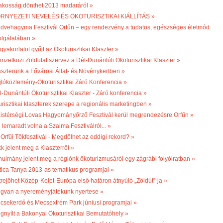
lakosság dönthet 2013 madaráról »
RNYEZETI NEVELÉS ÉS ÖKOTURISZTIKAI KIÁLLÍTÁS »
dvehagyma Fesztivál Orfűn – egy rendezvény a tudatos, egészséges életmód
olgálatában »
gyakorlatot gyűjt az Ökoturisztikai Klaszter »
mzetközi Zöldutat szervez a Dél-Dunántúli Ökoturisztikai Klaszter »
aszterünk a Fővárosi Állat- és Növénykertben »
jtóközlemény-Ökoturisztikai Záró Konferencia »
l-Dunántúli Ökoturisztikai Klaszter - Záró konferencia »
turisztikai klaszterek szerepe a regionális marketingben »
 Kistérségi Lovas Hagyományőrző Fesztivál kerül megrendezésre Orfűn »
 lemaradt volna a Szalma Fesztiválról... »
 Orfűi Tökfesztivál - Megdőlhet az eddigi rekord? »
k jelent meg a Klaszterről »
nulmány jelent meg a régiónk ökoturizmusáról egy zágrábi folyóiratban »
tica Tanya 2013-as tematikus programjai »
trejöhet Közép-Kelet-Európa első határon átnyúló „Zöldút”-ja »
gvan a nyereményjátékunk nyertese »
csekerdő és Mecsextrém Park júniusi programjai »
gnyílt a Bakonyai Ökoturisztikai Bemutatóhely »