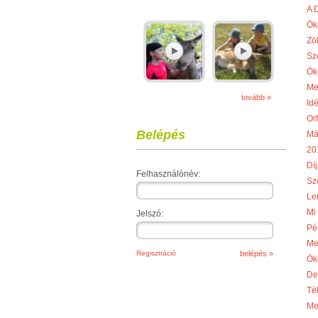
A 
Ök
Zö
Sz
Ök
Me
tovább »
Idé
Or
Belépés
Má
20
Díj
Felhasználónév:
Sze
Le
Mi
Jelszó:
Pé
Me
Regisztráció
Ök
De
Té
Me