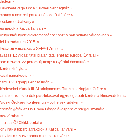
elicben »
li akcióval várja Önt a Csicseri Vendégház »
mpány a nemzeti parkok népszerűsítésére »
csekerdő Utalvány »
les napok a Katica Tanyán »
vényekből nyert elektromosságot használnak holland városokban »
dei kalendárium 2015. »
ilveszteri vonatozás a SEFAG Zrt.-nél »
vazás! Egy igazi tatai platán tata lehet az európai Év fája! »
one Network 22 perces új filmje a Gyűrűfű ökofaluról »
korder királyka »
kssal ismerkedtünk »
rizmus Világnapja Annafürdőn »
kénteseket várnak III. Akadálymentes Turizmus Napjára Orfűre »
 amazonasi esőerdők pusztulásával egyre égetőbb kérdés a klímavédelem »
. Vidéki Örökség Konferencia - Jó helyek vidéken »
ereményjáték az Ős-Dráva Látogatóközpont vendégei számára »
vaszváróban »
ndult az ÖKOklikk portál »
nyíltak a tóparti attrakciók a Katica Tanyán! »
gnyílott a Csúszdapark a Katica Tanyán! »