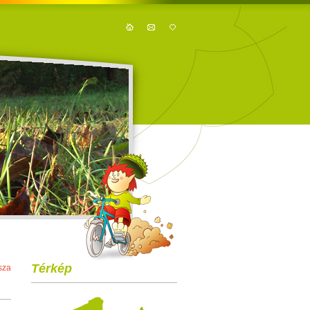
Térkép
sza