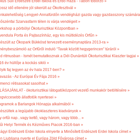
kus Suli Erdészeti Erdei Iskola és Erdő Háza - Tábori toborzó »
ossz idő ellenére jól sikerült az Ökofesztivál »
nkalehetőség Lengyel-Annafürdőn vendégházi gazda vagy gazdasszony számára
bőszénfai Szarvasfarm télen is várja vendégeit »
rkshop a pörbölyi Ökoturisztikai Központban »
vendula Porta és Pajtaszínház, egy kis múltidézés Orfűn »
készült az Ökopark Bükkösd tervezett eseménynaptára 2013-ra »
ménybeszámoló az Orfűről induló “Tavak között hegygerincen” túráról »
ld ritmusban - Ismét bemutatkoznak a Dél-Dunántúli Ökoturisztikai Klaszter tagjai »
16 év hüllője a kockás sikló »
lyik faj legyen az év hala 2017-ben? »
avazás - Az Európai Év Fája 2016 »
menci rétisasokat sasolhat »
LÁSAJÁNLAT - ökoturisztikai látogatóközpont vezető munkakör betöltésére »
egviccesebb állatfotók nyertesei »
ogramok a Barlangok Hónapja alkalmából »
készültek a legújabb ökoklaszteres kiadványok »
 orfűi nap...vagy kettő, vagy három, vagy több... »
fűi Helyi Termék és Kézműves Piacok 2016-ban »
ágyi Erdészeti Erdei Iskola elnyerte a Minősített Erdészeti Erdei Iskola címet »
én Ljubljana nyerte el Európa Zöld Fővárosa címet »