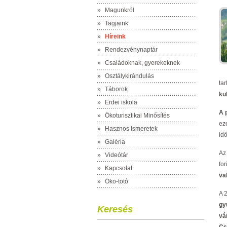
»
Magunkról
»
Tagjaink
»
Híreink
»
Rendezvénynaptár
»
Családoknak, gyerekeknek
»
Osztálykirándulás
ta
»
Táborok
ku
»
Erdei iskola
A 
»
Ökoturisztikai Minősítés
ez
»
Hasznos Ismeretek
id
»
Galéria
Az
»
Videótár
fo
»
Kapcsolat
va
»
Öko-totó
A 
gy
Keresés
vá