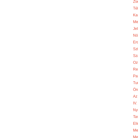
Zs
Té
Ka
Me
Je
Nö
Er
Sz
Sza
Oz
Re
Pa
Tu
Ön
Az
IV
Ny
Ta
Eli
Meg
Me