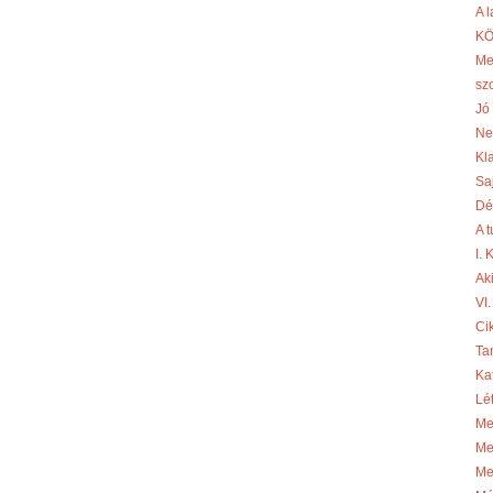
A 
KÖ
Me
sz
Jó 
Ne
Kl
Sa
Dé
A 
I.
Aki
VI.
Cik
Ta
Ka
Lé
Me
Me
Me