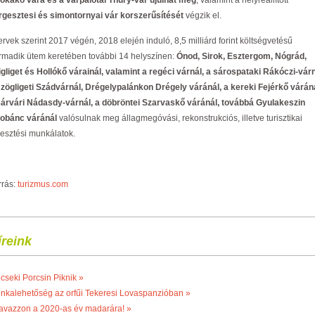
ókakő vára és a várpalotai Thury-vár újulhat meg
, valamint a helyreállított
rgesztesi és simontornyai vár korszerűsítését
végzik el.
ervek szerint 2017 végén, 2018 elején induló, 8,5 milliárd forint költségvetésű
rmadik ütem keretében további 14 helyszínen:
Ónod, Sirok, Esztergom, Nógrád,
igliget és Hollókő várainál, valamint a regéci várnál, a sárospataki Rákóczi-várn
szögligeti Szádvárnál, Drégelypalánkon Drégely váránál, a kereki Fejérkő váráná
sárvári Nádasdy-várnál, a döbröntei Szarvaskő váránál, továbbá Gyulakeszin
obánc váránál
valósulnak meg állagmegóvási, rekonstrukciós, illetve turisztikai
jlesztési munkálatok.
rrás:
turizmus.com
íreink
cseki Porcsin Piknik »
nkalehetőség az orfűi Tekeresi Lovaspanzióban »
avazzon a 2020-as év madarára! »