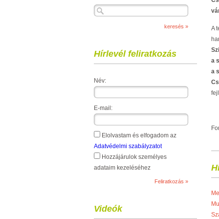
Cs
vá
A t
ha
Sz
Hírlevél feliratkozás
a 
a 
Név:
Cs
fe
E-mail:
Fo
Elolvastam és elfogadom az
Adatvédelmi szabályzatot
Hozzájárulok személyes
H
adataim kezeléséhez
Me
Mu
Videók
Sz