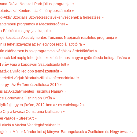
Duna-Dráva Nemzeti Park júliusi programjai »
oturisztikai Konferencia élmény beszámoló »
ld-Aktív Szociális Szövetkezet tevékenységének a fejlesztése »
eptemberi programok a Mecsekerdőnél »
o-Bükkösd megnyitja a kapuit »
gérkezett az Akadálymentes Turizmus Napjának részletes programja »
n is lehet szavazni az év legviccesebb állatfotóira »
fűn októberben is sok programmal várják az érdeklődőket »
r csak két napig lehet jelentkezni őshonos magyar gyümölcsfa befogadására »
19.Év Fája a kaposvári Szabadságfa lett »
azták a világ legjobb természetfotóit »
retettel várjuk ökorturisztikai konferenciánkra! »
nergy - Az Év Természetfotósa 2019 »
 is az Akadálymentes Turizmus Napja? »
csi Borudvar a Fishing on Orfűn »
lyik faj legyen jövőre, 2012-ben az év vadvirága? »
o City a tavaszi Construma kiállításon »
erParade - Street Art »
li akció a Vackor Vendégházakban! »
gjelent Müller Nándor két új könyve: Barangolások a Zselicben és Négy évszak a