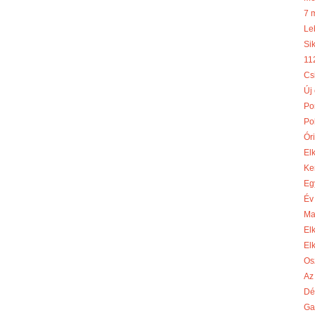
7 
Le
Si
11
Cs
Új
Po
Po
Óri
El
Ke
Eg
Év
Ma
El
El
Os
Az
Dé
Ga