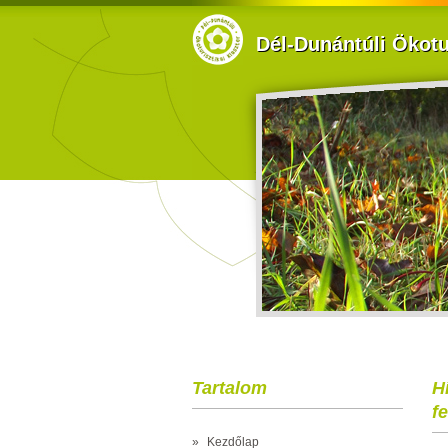
Dél-Dunántúli Ökotur
Tartalom
H
f
»
Kezdőlap