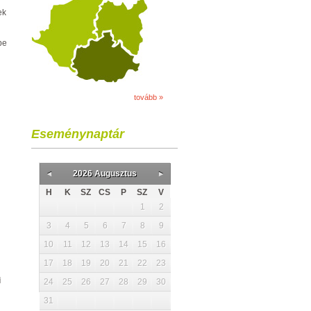
ek
be
tovább »
Eseménynaptár
2026 Augusztus
H
K
SZ
CS
P
SZ
V
1
2
3
4
5
6
7
8
9
10
11
12
13
14
15
16
17
18
19
20
21
22
23
i
24
25
26
27
28
29
30
31