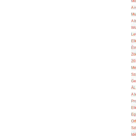
Mó
A r
Mu
A 
Wo
Le
El
Él
Zö
20
Me
Sz
Ge
ÁL
A l
Pr
El
Egy
Or
Szi
Id