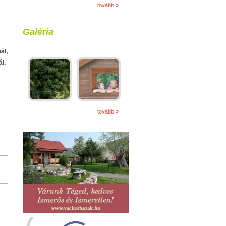
tovább »
Galéria
ál,
l,
tovább »