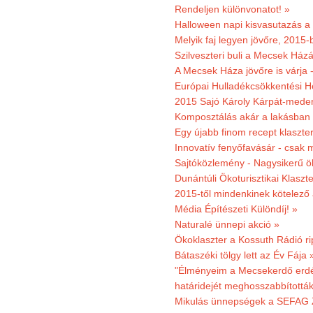
Rendeljen különvonatot! »
Halloween napi kisvasutazás a
Melyik faj legyen jövőre, 2015
Szilveszteri buli a Mecsek Ház
A Mecsek Háza jövőre is várja 
Európai Hulladékcsökkentési H
2015 Sajó Károly Kárpát-mede
Komposztálás akár a lakásban 
Egy újabb finom recept klaszter
Innovatív fenyőfavásár - csak 
Sajtóközlemény - Nagysikerű öko
Dunántúli Ökoturisztikai Klaszte
2015-től mindenkinek kötelező 
Média Építészeti Különdíj! »
Naturalé ünnepi akció »
Ökoklaszter a Kossuth Rádió r
Bátaszéki tölgy lett az Év Fája 
"Élményeim a Mecsekerdő erdés
határidejét meghosszabbították
Mikulás ünnepségek a SEFAG Z