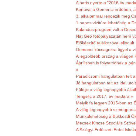
A haris nyerte a "2016 év mada
Kenuval a Gemenci erdőben, a
3. alkalommal rendezik meg Cse
1 napos vízitúra lehetőség a D
Kalandos program volt a Dese
Nat Geo fotópályazatán nem vo
Előkészítő találkozóval elindul
Gemenci kócsagokra figyel a vi
A legzöldebb ország a világon 
Áprilisban is folytatódnak a pé
»
Paradicsomi hangulatban telt 
Jó hangulatban telt az idei uto
Fülelje a világ legnagyobb álla
Tengelic a 2017. év madara »
Melyik fa legyen 2015-ben az É
A világ legnagyobb szmogporsz
Munkalehetőség a Bükkösdi Ök
Mecsek Kincse Szociális Szöve
A Sziágyi Erdészeti Erdei Iskol