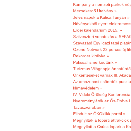
Kampány a nemzeti parkok nép
Mecsekerdő Utalvány »
Jeles napok a Katica Tanyán »
Növényekből nyert elektromoss
Erdei kalendárium 2015. »
Szilveszteri vonatozás a SEFAG
Szavazás! Egy igazi tatai platán
Ozone Network 22 perces új fil
Rekorder királyka »
Pakssal ismerkedtünk »
Turizmus Világnapja Annafürdő
Önkénteseket várnak III. Akad
Az amazonasi esőerdők pusztu
klímavédelem »
IV. Vidéki Örökség Konferencia
Nyereményjáték az Ős-Dráva L
Tavaszváróban »
Elindult az ÖKOklikk portál »
Megnyíltak a tóparti attrakciók
Megnyílott a Csúszdapark a Ka