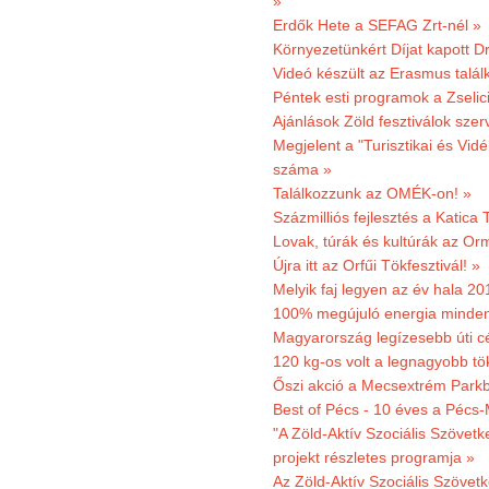
»
Erdők Hete a SEFAG Zrt-nél »
Környezetünkért Díjat kapott D
Videó készült az Erasmus talál
Péntek esti programok a Zselic
Ajánlások Zöld fesztiválok sze
Megjelent a "Turisztikai és Vid
száma »
Találkozzunk az OMÉK-on! »
Százmilliós fejlesztés a Katica
Lovak, túrák és kultúrák az O
Újra itt az Orfűi Tökfesztivál! »
Melyik faj legyen az év hala 2
100% megújuló energia minden
Magyarország legízesebb úti cé
120 kg-os volt a legnagyobb tök
Őszi akció a Mecsextrém Park
Best of Pécs - 10 éves a Pécs-
"A Zöld-Aktív Szociális Szövetk
projekt részletes programja »
Az Zöld-Aktív Szociális Szövetk