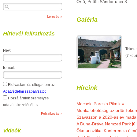
Orfű, Petőfi Sándor utca 3.
Galéria
Hírlevél feliratkozás
Tekere
Név:
(7 kép)
E-mail:
Elolvastam és elfogadom az
Híreink
Adatvédelmi szabályzatot
Hozzájárulok személyes
Mecseki Porcsin Piknik »
adataim kezeléséhez
Munkalehetőség az orfűi Teker
Szavazzon a 2020-as év madar
A Duna-Dráva Nemzeti Park júli
Videók
Ökoturisztikai Konferencia él