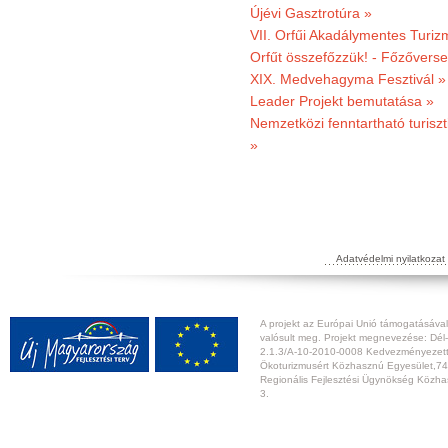
Újévi Gasztrotúra »
VII. Orfűi Akadálymentes Turi
Orfűt összefőzzük! - Főzőverse
XIX. Medvehagyma Fesztivál »
Leader Projekt bemutatása »
Nemzetközi fenntartható turiszt
»
Adatvédelmi nyilatkozat
A projekt az Európai Unió támogatásával,
valósult meg. Projekt megnevezése: Dél-
2.1.3/A-10-2010-0008 Kedvezményezett:
Ökoturizmusért Közhasznú Egyesület,74
Regionális Fejlesztési Ügynökség Közhas
3.