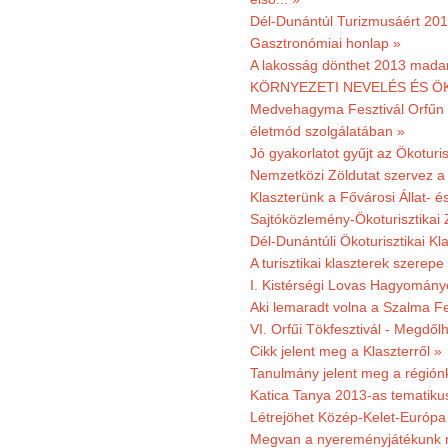
Dél-Dunántúl Turizmusáért 2011
Gasztronómiai honlap »
A lakosság dönthet 2013 madar
KÖRNYEZETI NEVELÉS ÉS ÖK
Medvehagyma Fesztivál Orfűn 
életmód szolgálatában »
Jó gyakorlatot gyűjt az Ökoturis
Nemzetközi Zöldutat szervez a 
Klaszterünk a Fővárosi Állat- 
Sajtóközlemény-Ökoturisztikai 
Dél-Dunántúli Ökoturisztikai Kl
A turisztikai klaszterek szerep
I. Kistérségi Lovas Hagyomány
Aki lemaradt volna a Szalma Fes
VI. Orfűi Tökfesztivál - Megdől
Cikk jelent meg a Klaszterről »
Tanulmány jelent meg a régiónk
Katica Tanya 2013-as tematiku
Létrejöhet Közép-Kelet-Európa 
Megvan a nyereményjátékunk 