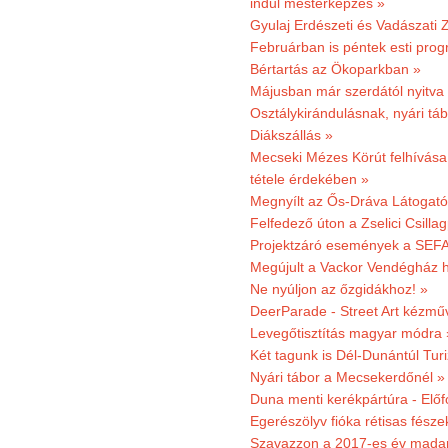
indul mesterképzés »
Gyulaj Erdészeti és Vadászati 
Februárban is péntek esti prog
Bértartás az Ökoparkban »
Májusban már szerdától nyitva
Osztálykirándulásnak, nyári táb
Diákszállás »
Mecseki Mézes Körút felhívás
tétele érdekében »
Megnyílt az Ős-Dráva Látogat
Felfedező úton a Zselici Csilla
Projektzáró események a SEFA
Megújult a Vackor Vendégház h
Ne nyúljon az őzgidákhoz! »
DeerParade - Street Art kézmű
Levegőtisztítás magyar módra 
Két tagunk is Dél-Dunántúl Turi
Nyári tábor a Mecsekerdőnél »
Duna menti kerékpártúra - Előfo
Egerészölyv fióka rétisas fész
Szavazzon a 2017-es év madar