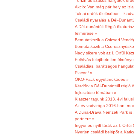
Turizmus szakos hallgatók érdek
Akció: Van még pár hely az izla
Tolnai erdők ölelésében - kiad
Családi nyaralás a Dél-Dunánt
A Dél-dunántúli Régió ökoturisz
felmérése »
Bemutatkozik a Csicseri Vendég
Bemutatkozik a Cseresznyéskert 
Nagy sikere volt az I. Orfűi K
Felhívás felejthetetlen élmény
Családias, barátságos hangulat
Piacon! »
ÖKO-Pack együttműködés »
Kérdőív a Dél-Dunántúli régió ö
fejlesztése témában »
Klaszter tagunk 2013. évi falusi
Az év vadvirága 2016-ban: mocs
A Duna-Dráva Nemzeti Park is a
partnere »
Ingyenes nyílt túrák az I. Orfűi
Nyerjen családi belépőt a Kat