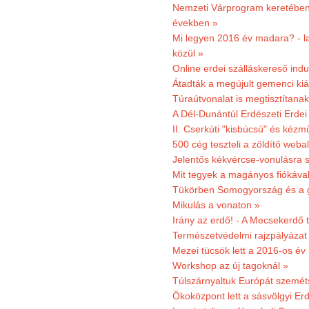
Nemzeti Várprogram keretében 3
években »
Mi legyen 2016 év madara? - la
közül »
Online erdei szálláskereső indu
Átadták a megújult gemenci kiál
Túraútvonalat is megtisztítana
A Dél-Dunántúl Erdészeti Erdei
II. Cserkúti "kisbúcsú" és kéz
500 cég teszteli a zöldítő weba
Jelentős kékvércse-vonulásra 
Mit tegyek a magányos fiókáva
Tükörben Somogyország és a 
Mikulás a vonaton »
Irány az erdő! - A Mecsekerdő t
Természetvédelmi rajzpályázat 
Mezei tücsök lett a 2016-os év
Workshop az új tagoknál »
Túlszárnyaltuk Európát szemé
Ökoközpont lett a sásvölgyi Er