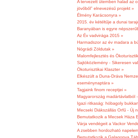
A tervezett ütemben halad az o
jövőből” elnevezésű projekt »
Élmény Karácsonyra »
2015. év kétéltűje a dunai tara
Baranyában is egyre népszerű
Az Év vadvirága 2015 »
Harmadszor az év madara a b
Nógrádi Zöldutak »
Malomfejlesztés és Ökoturiszti
Sajtóközlemény - Sikeresen való
Ökoturisztikai Klaszter »
Elkészült a Duna-Dráva Nemzet
eseménynaptára »
Tagjaink finom receptjei »
Magyarország madártávlatból 
Igazi ritkaság: hóbagoly bukkan
Mecseki Diákszállás Orfű - Új n
Bemutatkozik a Mecsek Háza E
Várja vendégeit a Vackor Vend
A zsebben hordozható napeleme
Bemutatkozik a Galagonya Táb