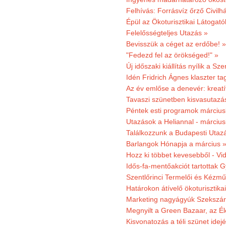
Felhívás: Forrásvíz őrző Civilh
Épül az Ökoturisztikai Látogat
Felelősségteljes Utazás »
Bevisszük a céget az erdőbe! »
"Fedezd fel az örökséged!" »
Új időszaki kiállítás nyílik a S
Idén Fridrich Ágnes klaszter ta
Az év emlőse a denevér: kreat
Tavaszi szünetben kisvasutazá
Péntek esti programok márciusb
Utazások a Heliannal - márciusi
Találkozzunk a Budapesti Utazás
Barlangok Hónapja a március 
Hozz ki többet kevesebből - Vi
Idős-fa-mentőakciót tartottak 
Szentlőrinci Termelői és Kézm
Határokon átívelő ökoturisztika
Marketing nagyágyúk Szekszárd
Megnyilt a Green Bazaar, az É
Kisvonatozás a téli szünet idej