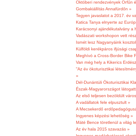
Októberi rendezvények Orfűn 
Gombakiállítás Annafürdőn »
Tegyen javaslatot a 2017. év v
Katica Tanya elnyerte az Európ
Karácsonyi ajándékutalvány a H
Vadászati workshopon vett rés
Ismét lesz Nagyanyáink kosztol
Külföldi kerékpáros ifjúsági cs
Meghívó a Cross-Border Bike P
Van még hely a Kikerics Erdész
"Az év ökoturisztikai létesítmén
»
Dél-Dunántúli Ökoturisztikai Kl
Észak-Magyarországot látogatt
Az első teljesen bezöldült váro
A vadállatok fele elpusztult »
A Mecsekerdő erdőpedagógusáé
Ingyenes képzési lehetőség »
Máté Bence töretlenül a világ le
Az év hala 2015 szavazás »
Ingyenes madárhatározó okost