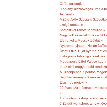
Orfűn tartották »
"Látvány-disznóvágás" volt a m
Aktívnál »
A Zöld-Aktív Szociális Szövetke
szolgáltatásai »
Sasfészket rakott Annafürdő »
Nagy volt az érdeklődés a SEF
Életre kel a Mecsek Zöldút »
Nyereményjáték - Helian NaTou
Üzleti Etikai Díjat nyert a Katic
Erdőgazda tábor gyerekeknek 
A budapesti Eiffel Palace kapta
Itt az első magyar zöld rendsz
A Greenpeace 7 pontos megoldás
Sajtóközlemény - Sikeresen val
Erasmus projekt »
20 éves születésnap a Mecsekerd
»
1.Zöldút-workshop: a környezet
2.Zöldút-workshop: a helyi jöv