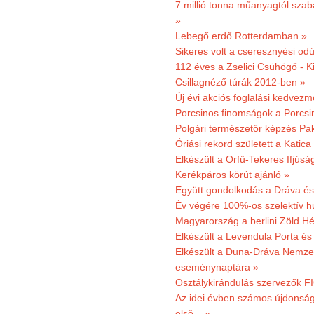
7 millió tonna műanyagtól sza
»
Lebegő erdő Rotterdamban »
Sikeres volt a cseresznyési odú
112 éves a Zselici Csühögő - K
Csillagnéző túrák 2012-ben »
Új évi akciós foglalási kedvez
Porcsinos finomságok a Porcsi
Polgári természetőr képzés Pa
Óriási rekord született a Katic
Elkészült a Orfű-Tekeres Ifjúsá
Kerékpáros körút ajánló »
Együtt gondolkodás a Dráva és 
Év végére 100%-os szelektív h
Magyarország a berlini Zöld Hé
Elkészült a Levendula Porta és 
Elkészült a Duna-Dráva Nemzet
eseménynaptára »
Osztálykirándulás szervezők F
Az idei évben számos újdonság 
első... »