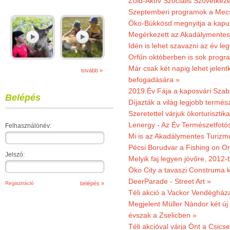
Zöld-Aktív Szociális Szövetkez
Szeptemberi programok a Mec
Öko-Bükkösd megnyitja a kapui
Megérkezett az Akadálymentes
Idén is lehet szavazni az év leg
Orfűn októberben is sok progr
Már csak két napig lehet jele
tovább »
befogadására »
2019.Év Fája a kaposvári Szaba
Belépés
Díjazták a világ legjobb termész
Szeretettel várjuk ökorturisztik
Lenergy - Az Év Természetfotó
Felhasználónév:
Mi is az Akadálymentes Turizm
Pécsi Borudvar a Fishing on Or
Jelszó:
Melyik faj legyen jövőre, 2012
Öko City a tavaszi Construma ki
DeerParade - Street Art »
Regisztráció
Téli akció a Vackor Vendégház
Megjelent Müller Nándor két ú
évszak a Zselicben »
Téli akcióval várja Önt a Csics