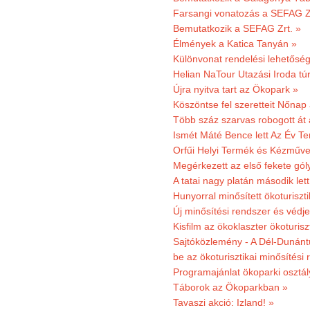
Farsangi vonatozás a SEFAG Zr
Bemutatkozik a SEFAG Zrt. »
Élmények a Katica Tanyán »
Különvonat rendelési lehetőség
Helian NaTour Utazási Iroda tú
Újra nyitva tart az Ökopark »
Köszöntse fel szeretteit Nőna
Több száz szarvas robogott át
Ismét Máté Bence lett Az Év T
Orfűi Helyi Termék és Kézműve
Megérkezett az első fekete gó
A tatai nagy platán második le
Hunyorral minősített ökoturiszti
Új minősítési rendszer és védje
Kisfilm az ökoklaszter ökoturisz
Sajtóközlemény - A Dél-Dunántúl
be az ökoturisztikai minősítési 
Programajánlat ökoparki osztál
Táborok az Ökoparkban »
Tavaszi akció: Izland! »