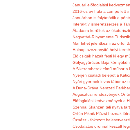
Januári előfoglalási kedvezmén
2016-os év hala a compó lett »
Januárban is folytatódik a pént
Interaktív ismeretszerzés a T
Átadásra kerültek az ökoturiszt
Nagyatád-Rinyamente Turisztik
Már lehet jelentkezni az orfűi 
Holnap szezonnyitó helyi termé
Élő csigák házait festi ki egy 
Gólyagyűrűzés Baja környékén
A Sikeremberek című műsor a K
Nyerjen családi belépőt a Katic
Nyári gyermek lovas tábor az o
A Duna-Dráva Nemzeti Parkban f
Augusztusi rendezvények Orfű
Előfoglalási kedvezmények a He
Szennai Skanzen téli nyitva tar
Orfűn Piknik Plázst hoznak létr
Őznász - fokozott balesetveszé
Csodálatos drónnal készült légi