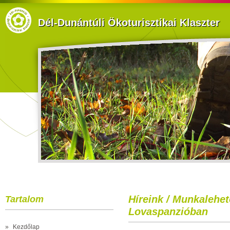
Dél-Dunántúli Ökoturisztikai Klaszter
Híreink / Munkalehet
Tartalom
Lovaspanzióban
»
Kezdőlap