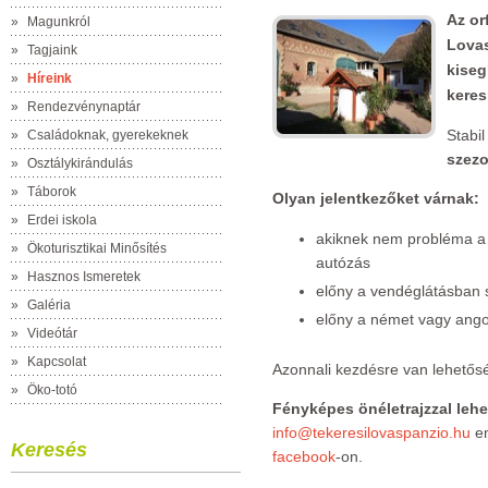
Az or
»
Magunkról
Lovas
»
Tagjaink
kiseg
»
Híreink
keres
»
Rendezvénynaptár
Stabil
»
Családoknak, gyerekeknek
szezo
»
Osztálykirándulás
»
Táborok
Olyan jelentkezőket várnak:
»
Erdei iskola
akiknek nem probléma a 
»
Ökoturisztikai Minősítés
autózás
»
Hasznos Ismeretek
előny a vendéglátásban s
»
Galéria
előny a német vagy ango
»
Videótár
»
Kapcsolat
Azonnali kezdésre van lehetős
»
Öko-totó
Fényképes önéletrajzzal lehe
info@tekeresilovaspanzio.hu
em
Keresés
facebook
-on.