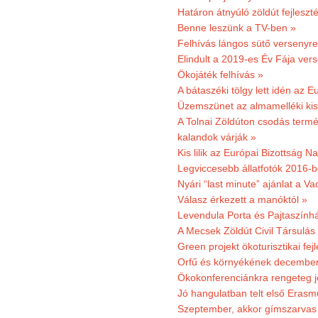
Határon átnyúló zöldút fejleszté
Benne leszünk a TV-ben »
Felhívás lángos sütő versenyre
Elindult a 2019-es Év Fája ver
Ökojáték felhívás »
A bátaszéki tölgy lett idén az E
Üzemszünet az almamelléki ki
A Tolnai Zöldúton csodás termész
kalandok várják »
Kis lilik az Európai Bizottság 
Legviccesebb állatfotók 2016-b
Nyári “last minute” ajánlat a 
Válasz érkezett a manóktól »
Levendula Porta és Pajtaszính
A Mecsek Zöldút Civil Társulá
Green projekt ökoturisztikai fejl
Orfű és környékének december 
Ökokonferenciánkra rengeteg j
Jó hangulatban telt első Erasm
Szeptember, akkor gímszarvas 