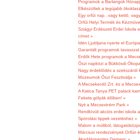
Programok a Barlangok Hónapj
Elkészültek a legújabb ökoklas
Egy orfűi nap...vagy kettő, vag
Orfűi Helyi Termék és Kézműv
Sziágyi Erdészeti Erdei Iskola e
címet »
Idén Ljubljana nyerte el Európ
Garantált programok tavasszal
Erdők Hete programok a Mecs
Őszi napközi a Bükkösdi Ökop
Nagy érdeklődés a szekszárdi 
Múzeumok Őszi Fesztiválja »
A Mecsekerdő Zrt. és a Mecsex
A Katica Tanya PET palack kamp
Fekete gólyák élőben! »
Nyit a Mecsextrém Park »
Rendkívüli akciós erdei iskola a
Spórolási tippek vezetéshez »
Malom a múltból, látogatóközpo
Márciusi rendezvények Orfűn 
Akadálymentes Gemenc »