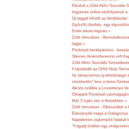
Elindult a Zöld-Aktív Szociális 
Ingyenes online tanfolyamok a
Új taggal bővült az ökoklaszter
Gyűrűfű-ökofalu, egy elpusztít
Erdei iskola képzés »
Zöld ritmusban - Bemutatkoznak
tagjai »
Pünkösdi kerékpártúra - beszá
Sikeres ökokonferencia volt K
Zöld-Aktív Szociális Szövetkez
Folytatódik az Orfűi Helyi Ter
Az ökoturizmus új lehetőségei
növekedés" lesz a téma Szeks
Akciós szállás a Lovastanya V
Ökopark Pünkösdi csomagajánl
Már 3 tojás van a fészekben »
Zöld ritmusban - Elkészültek a 
Édesanyák napja a Galagonya
Napelemes zajtompító falakat 
"Fogadj örökbe egy virágcsokro