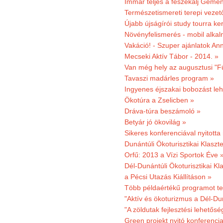
Immár teljes a fészekalj Geme
Természetismereti terepi vezet
Újabb újságírói study tourra ker
Növényfelismerés - mobil alka
Vakáció! - Szuper ajánlatok An
Mecseki Aktív Tábor - 2014. »
Van még hely az augusztusi "F
Tavaszi madárles program »
Ingyenes éjszakai bobozást le
Ökotúra a Zselicben »
Dráva-túra beszámoló »
Betyár jó ökovilág »
Sikeres konferenciával nyitotta
Dunántúli Ökoturisztikai Klaszte
Orfű: 2013 a Vízi Sportok Éve 
Dél-Dunántúli Ökoturisztikai Kla
a Pécsi Utazás Kiállításon »
Több példaértékű programot te
"Aktív és ökoturizmus a Dél-Du
"A zöldutak fejlesztési lehetős
Green projekt nyitó konferenci