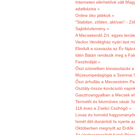
Interneten elérhetővé vált Mag
adatbázisa »
Online öko játékok »
"Stabilan, zölden, aktívan" - Zö
Sajtóközlemény »
A Mecsekerdő Zrt. egyes terület
Vackor Vendégház nyári last mi
Elindult a szavazás az Év fájár
Idén Bátán rendezik meg a Fa
Fesztiválját »
Őszi szünetben kisvasutazás a
Múzeumpedagógia a Szennai 
Őszi árhullás a Mecsextrém Pa
Osztály-össze-kovácsoló napok
Gasztroangyalban a Mecsek eh
Termelői és kézműves vásár Sz
116 éves a Zselici Csühögő »
Lovas és honvéd hagyományőr
Ismét dél-dunántúli fa nyerte a
Októberben megnyílt az Erdők
Az újrahasznosított halak Pécs