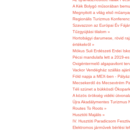
A Kék Bolygó műsorában bemut
Megnyitott a világ első műanya
Regionális Turizmus Konferenc
Szavazzon az Európai Év Fájár
Tűzgyújtási tilalom »
Hortobágyi darumese, rövid raj
értékekről »
Mókus Suli Erdészeti Erdei Isko
Pécsi mandulafa lett a 2019-es
Oxigéntermelő algapavilont ter
Vackor Vendégház szállás aján
Föld napja a MEX-ben - Pályáz
Mecsekerdő és Mecsextrém Par
Téli szünet a bükkösdi Ökopar
A közös örökség vidéki útvonala
Újra Akadálymentes Turizmus 
Routes To Roots »
Husztóti Majális »
IV. Husztóti Paradicsom Fesztiv
Elektromos járművek bérlési l