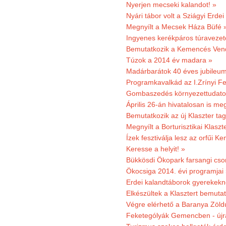
Nyerjen mecseki kalandot! »
Nyári tábor volt a Sziágyi Erdei
Megnyílt a Mecsek Háza Büfé 
Ingyenes kerékpáros túravezet
Bemutatkozik a Kemencés Vendé
Túzok a 2014 év madara »
Madárbarátok 40 éves jubileu
Programkavalkád az I.Zrínyi Fe
Gombaszedés környezettudato
Április 26-án hivatalosan is m
Bemutatkozik az új Klaszter t
Megnyílt a Borturisztikai Klasz
Ízek fesztiválja lesz az orfűi 
Keresse a helyit! »
Bükkösdi Ökopark farsangi cso
Ökocsiga 2014. évi programjai
Erdei kalandtáborok gyerekekn
Elkészültek a Klasztert bemutat
Végre elérhető a Baranya Zöldú
Feketególyák Gemencben - újr