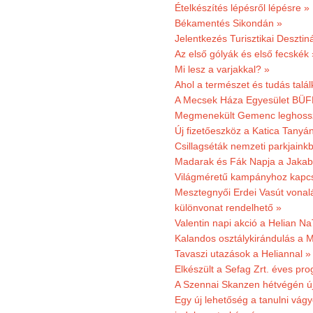
Ételkészítés lépésről lépésre »
Békamentés Sikondán »
Jelentkezés Turisztikai Deszt
Az első gólyák és első fecskék 
Mi lesz a varjakkal? »
Ahol a természet és tudás talál
A Mecsek Háza Egyesület BÜFÉS
Megmenekült Gemenc leghoss
Új fizetőeszköz a Katica Tanyá
Csillagséták nemzeti parkjain
Madarak és Fák Napja a Jaka
Világméretű kampányhoz kapcs
Mesztegnyői Erdei Vasút vonal
különvonat rendelhető »
Valentin napi akció a Helian Na
Kalandos osztálykirándulás a 
Tavaszi utazások a Heliannal »
Elkészült a Sefag Zrt. éves pr
A Szennai Skanzen hétvégén újr
Egy új lehetőség a tanulni vá