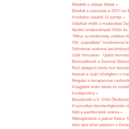
Kikeltek a rétisas fiókák »
Elindult a szavazás a 2017-es 
A tudatos vásárló 12 pontja »
Odúkkal védik a madarakat Sa
Áprilisi rendezvények Orfűn és
"Mikor az emberiség valóban fe
XXI. században" konferencia les
Szlovéniai szakmai tanulmányút
Zöld ritmusban - Újabb bemuta
Bemutatkozik a Szennai Skanzen
Első újságírói study tour besz
Itassuk a nyári hőségben a ma
Megújul a karapancsai vadászk
A tagjaink erdei iskola és osztál
honlapunkra »
Beszámoló a II. Orfűi Ökofeszti
A turisztikai klaszterfejlesztés
Nőtt a partifecskék száma »
Állásajánlatok a patcai Katica
Idén újra lehet pályázni a Dun