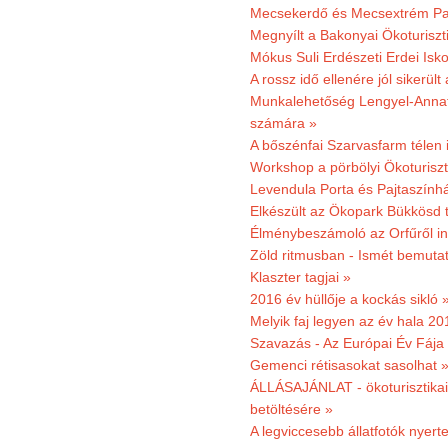
Mecsekerdő és Mecsextrém Park
Megnyílt a Bakonyai Ökoturiszt
Mókus Suli Erdészeti Erdei Isk
A rossz idő ellenére jól sikerült
Munkalehetőség Lengyel-Anna
számára »
A bőszénfai Szarvasfarm télen i
Workshop a pörbölyi Ökoturisz
Levendula Porta és Pajtaszínhá
Elkészült az Ökopark Bükkösd 
Élménybeszámoló az Orfűről ind
Zöld ritmusban - Ismét bemutat
Klaszter tagjai »
2016 év hüllője a kockás sikló 
Melyik faj legyen az év hala 2
Szavazás - Az Európai Év Fája
Gemenci rétisasokat sasolhat 
ÁLLÁSAJÁNLAT - ökoturisztikai
betöltésére »
A legviccesebb állatfotók nyert