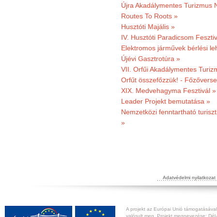
Újra Akadálymentes Turizmus 
Routes To Roots »
Husztóti Majális »
IV. Husztóti Paradicsom Fesztiv
Elektromos járművek bérlési l
Újévi Gasztrotúra »
VII. Orfűi Akadálymentes Turi
Orfűt összefőzzük! - Főzőverse
XIX. Medvehagyma Fesztivál »
Leader Projekt bemutatása »
Nemzetközi fenntartható turiszt
»
Adatvédelmi nyilatkozat
A projekt az Európai Unió támogatásával,
valósult meg. Projekt megnevezése: Dél-