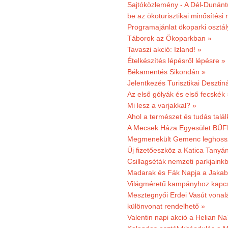
Sajtóközlemény - A Dél-Dunántúl
be az ökoturisztikai minősítési 
Programajánlat ökoparki osztál
Táborok az Ökoparkban »
Tavaszi akció: Izland! »
Ételkészítés lépésről lépésre »
Békamentés Sikondán »
Jelentkezés Turisztikai Deszt
Az első gólyák és első fecskék 
Mi lesz a varjakkal? »
Ahol a természet és tudás talál
A Mecsek Háza Egyesület BÜFÉS
Megmenekült Gemenc leghoss
Új fizetőeszköz a Katica Tanyá
Csillagséták nemzeti parkjain
Madarak és Fák Napja a Jaka
Világméretű kampányhoz kapcs
Mesztegnyői Erdei Vasút vonal
különvonat rendelhető »
Valentin napi akció a Helian Na