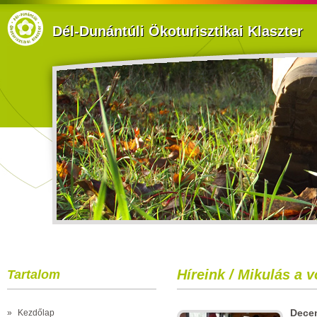
Dél-Dunántúli Ökoturisztikai Klaszter
Híreink / Mikulás a 
Tartalom
Dece
»
Kezdőlap