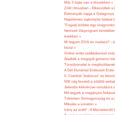
Már 3 tojás van a fészekben »
Zöld ritmusban - Elkészültek a 
Édesanyák napja a Galagonya
Napelemes zajtompító falakat 
"Fogadj örökbe egy virágcsokro
Nemzeti Várprogram keretében 3
években »
Mi legyen 2016 év madara? - la
közül »
Online erdei szálláskereső indu
Átadták a megújult gemenci kiál
Túraútvonalat is megtisztítana
A Dél-Dunántúl Erdészeti Erdei
II. Cserkúti "kisbúcsú" és kéz
500 cég teszteli a zöldítő weba
Jelentős kékvércse-vonulásra 
Mit tegyek a magányos fiókáva
Tükörben Somogyország és a 
Mikulás a vonaton »
Irány az erdő! - A Mecsekerdő t