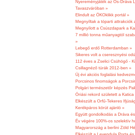
Nyereményjáték az Ős-Dráva L
Tavaszváróban »
Elindult az ÖKOklikk portál »
Megnyíltak a tóparti attrakciók
Megnyílott a Csúszdapark a Ka
7 millió tonna műanyagtól sza
»
Lebegő erdő Rotterdamban »
Sikeres volt a cseresznyési odú
112 éves a Zselici Csühögő - K
Csillagnéző túrák 2012-ben »
Új évi akciós foglalási kedvez
Porcsinos finomságok a Porcsi
Polgári természetőr képzés Pa
Óriási rekord született a Katic
Elkészült a Orfű-Tekeres Ifjúsá
Kerékpáros körút ajánló »
Együtt gondolkodás a Dráva és 
Év végére 100%-os szelektív h
Magyarország a berlini Zöld Hé
Elkészült a Levendula Porta és 