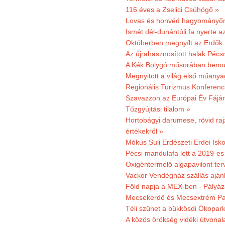
116 éves a Zselici Csühögő »
Lovas és honvéd hagyományőr
Ismét dél-dunántúli fa nyerte a
Októberben megnyílt az Erdők
Az újrahasznosított halak Pécs
A Kék Bolygó műsorában bemut
Megnyitott a világ első műanya
Regionális Turizmus Konferenc
Szavazzon az Európai Év Fájár
Tűzgyújtási tilalom »
Hortobágyi darumese, rövid raj
értékekről »
Mókus Suli Erdészeti Erdei Isko
Pécsi mandulafa lett a 2019-es
Oxigéntermelő algapavilont ter
Vackor Vendégház szállás aján
Föld napja a MEX-ben - Pályáz
Mecsekerdő és Mecsextrém Par
Téli szünet a bükkösdi Ökopar
A közös örökség vidéki útvonala