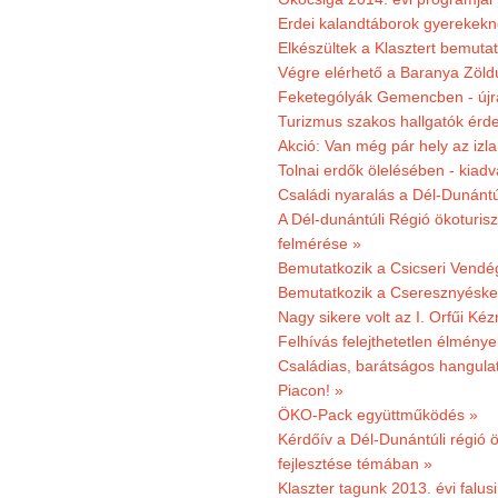
Erdei kalandtáborok gyerekekn
Elkészültek a Klasztert bemutat
Végre elérhető a Baranya Zöldú
Feketególyák Gemencben - újr
Turizmus szakos hallgatók érdek
Akció: Van még pár hely az izla
Tolnai erdők ölelésében - kiad
Családi nyaralás a Dél-Dunánt
A Dél-dunántúli Régió ökoturisz
felmérése »
Bemutatkozik a Csicseri Vendég
Bemutatkozik a Cseresznyéskert 
Nagy sikere volt az I. Orfűi K
Felhívás felejthetetlen élmény
Családias, barátságos hangulat
Piacon! »
ÖKO-Pack együttműködés »
Kérdőív a Dél-Dunántúli régió ö
fejlesztése témában »
Klaszter tagunk 2013. évi falusi