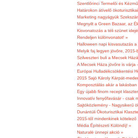
Szentlőrinci Termelői és Kézm
Határokon átívelő ökoturisztika
Marketing nagyágyúk Szekszárd
Megnyilt a Green Bazaar, az É
Kisvonatozás a téli szünet idej
Rendeljen különvonatot! »
Halloween napi kisvasutazás a
Melyik faj legyen jövőre, 2015
Szilveszteri buli a Mecsek Ház
A Mecsek Háza jövőre is várja 
Európai Hulladékcsökkentési H
2015 Sajó Károly Kárpát-mede
Komposztálás akár a lakásban 
Egy újabb finom recept klaszter
Innovatív fenyőfavásár - csak 
Sajtóközlemény - Nagysikerű öko
Dunántúli Ökoturisztikai Klaszte
2015-től mindenkinek kötelező 
Média Építészeti Különdíj! »
Naturalé ünnepi akció »