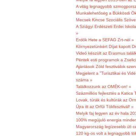
A világ legnagyobb szmogporsz
Munkalehetőség a Bükkösdi Ök
Mecsek Kincse Szociális Szöve
A Sziágyi Erdészeti Erdei Iskol
»
Erdők Hete a SEFAG Zrt-nél »
Környezetünkért Díjat kapott D
Videó készült az Erasmus talál
Péntek esti programok a Zselic
Ajánlások Zöld fesztiválok sze
Megjelent a "Turisztikai és Vid
száma »
Találkozzunk az OMÉK-on! »
Százmilliós fejlesztés a Katica
Lovak, túrák és kultúrák az O
Újra itt az Orfűi Tökfesztivál! »
Melyik faj legyen az év hala 2
100% megújuló energia minden
Magyarország legízesebb úti cé
120 kg-os volt a legnagyobb tök