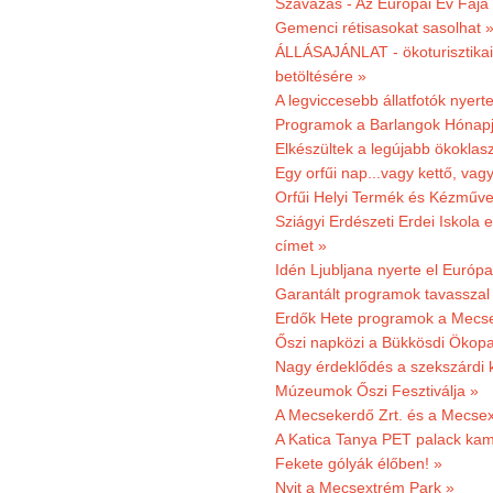
Szavazás - Az Európai Év Fája
Gemenci rétisasokat sasolhat 
ÁLLÁSAJÁNLAT - ökoturisztikai
betöltésére »
A legviccesebb állatfotók nyert
Programok a Barlangok Hónapj
Elkészültek a legújabb ökoklas
Egy orfűi nap...vagy kettő, vag
Orfűi Helyi Termék és Kézműv
Sziágyi Erdészeti Erdei Iskola e
címet »
Idén Ljubljana nyerte el Európ
Garantált programok tavasszal
Erdők Hete programok a Mecs
Őszi napközi a Bükkösdi Ökop
Nagy érdeklődés a szekszárdi 
Múzeumok Őszi Fesztiválja »
A Mecsekerdő Zrt. és a Mecsex
A Katica Tanya PET palack kamp
Fekete gólyák élőben! »
Nyit a Mecsextrém Park »