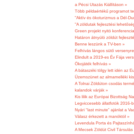
a Pécsi Utazás Kiállításon »
Több példaértékű programot te
"Aktív és ökoturizmus a Dél-Du
"A zöldutak fejlesztési lehetős
Green projekt nyitó konferenci
Határon átnyúló zöldút fejleszté
Benne leszünk a TV-ben »
Felhívás lángos sütő versenyre
Elindult a 2019-es Év Fája ver
Ökojáték felhívás »
A bátaszéki tölgy lett idén az E
Üzemszünet az almamelléki ki
A Tolnai Zöldúton csodás termész
kalandok várják »
Kis lilik az Európai Bizottság 
Legviccesebb állatfotók 2016-b
Nyári “last minute” ajánlat a 
Válasz érkezett a manóktól »
Levendula Porta és Pajtaszính
A Mecsek Zöldút Civil Társulá