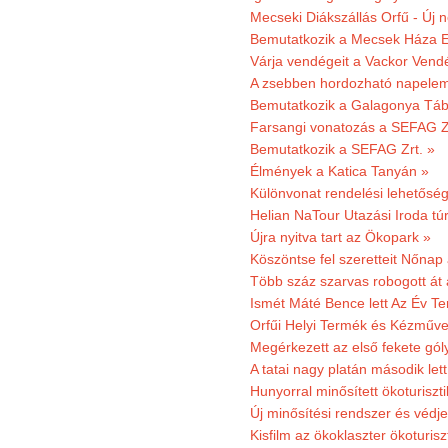
Mecseki Diákszállás Orfű - Új n
Bemutatkozik a Mecsek Háza E
Várja vendégeit a Vackor Vend
A zsebben hordozható napeleme
Bemutatkozik a Galagonya Táb
Farsangi vonatozás a SEFAG Zr
Bemutatkozik a SEFAG Zrt. »
Élmények a Katica Tanyán »
Különvonat rendelési lehetőség
Helian NaTour Utazási Iroda tú
Újra nyitva tart az Ökopark »
Köszöntse fel szeretteit Nőna
Több száz szarvas robogott át
Ismét Máté Bence lett Az Év T
Orfűi Helyi Termék és Kézműve
Megérkezett az első fekete gó
A tatai nagy platán második le
Hunyorral minősített ökoturiszti
Új minősítési rendszer és védje
Kisfilm az ökoklaszter ökoturisz