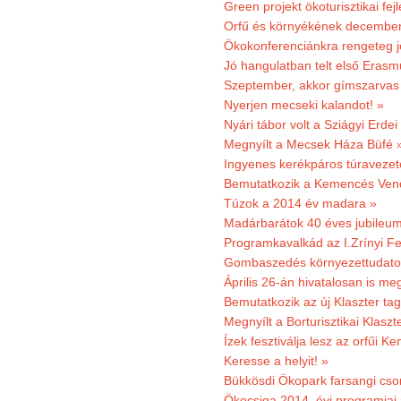
Green projekt ökoturisztikai fejl
Orfű és környékének december 
Ökokonferenciánkra rengeteg j
Jó hangulatban telt első Erasm
Szeptember, akkor gímszarvas 
Nyerjen mecseki kalandot! »
Nyári tábor volt a Sziágyi Erdei
Megnyílt a Mecsek Háza Büfé 
Ingyenes kerékpáros túravezet
Bemutatkozik a Kemencés Vendé
Túzok a 2014 év madara »
Madárbarátok 40 éves jubileu
Programkavalkád az I.Zrínyi Fe
Gombaszedés környezettudato
Április 26-án hivatalosan is m
Bemutatkozik az új Klaszter t
Megnyílt a Borturisztikai Klasz
Ízek fesztiválja lesz az orfűi 
Keresse a helyit! »
Bükkösdi Ökopark farsangi cso
Ökocsiga 2014. évi programjai