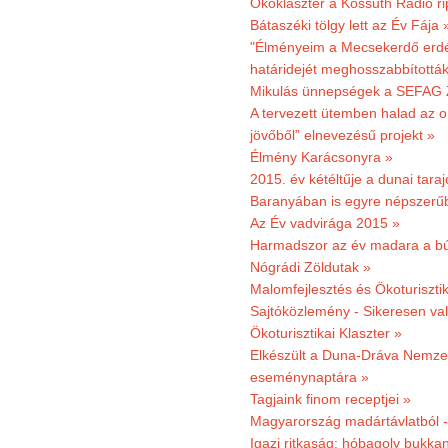
Ökoklaszter a Kossuth Rádió r
Bátaszéki tölgy lett az Év Fája 
"Élményeim a Mecsekerdő erdés
határidejét meghosszabbították
Mikulás ünnepségek a SEFAG Z
A tervezett ütemben halad az o
jövőből” elnevezésű projekt »
Élmény Karácsonyra »
2015. év kétéltűje a dunai tara
Baranyában is egyre népszerű
Az Év vadvirága 2015 »
Harmadszor az év madara a b
Nógrádi Zöldutak »
Malomfejlesztés és Ökoturiszti
Sajtóközlemény - Sikeresen való
Ökoturisztikai Klaszter »
Elkészült a Duna-Dráva Nemzet
eseménynaptára »
Tagjaink finom receptjei »
Magyarország madártávlatból 
Igazi ritkaság: hóbagoly bukkan