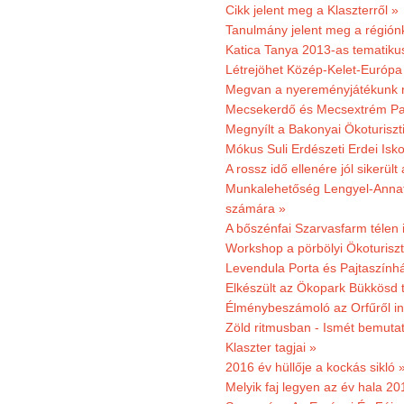
Cikk jelent meg a Klaszterről »
Tanulmány jelent meg a régiónk
Katica Tanya 2013-as tematiku
Létrejöhet Közép-Kelet-Európa 
Megvan a nyereményjátékunk 
Mecsekerdő és Mecsextrém Park
Megnyílt a Bakonyai Ökoturiszt
Mókus Suli Erdészeti Erdei Isk
A rossz idő ellenére jól sikerült
Munkalehetőség Lengyel-Anna
számára »
A bőszénfai Szarvasfarm télen i
Workshop a pörbölyi Ökoturisz
Levendula Porta és Pajtaszínhá
Elkészült az Ökopark Bükkösd 
Élménybeszámoló az Orfűről ind
Zöld ritmusban - Ismét bemutat
Klaszter tagjai »
2016 év hüllője a kockás sikló 
Melyik faj legyen az év hala 2