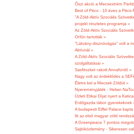
Őszi akció a Mecsextrém Park
Best of Pécs - 10 éves a Pécs-
"A Zöld-Aktív Szociális Szövetk
projekt részletes programja »
Az Zöld-Aktív Szociális Szövetk
Orfűn tartották »
"Látvány-disznóvágás" volt a m
Aktívnál »
A Zöld-Aktív Szociális Szövetke
szolgáltatásai »
Sasfészket rakott Annafürdő »
Nagy volt az érdeklődés a SEF
Életre kel a Mecsek Zöldút »
Nyereményjáték - Helian NaTou
Üzleti Etikai Díjat nyert a Katic
Erdőgazda tábor gyerekeknek 
A budapesti Eiffel Palace kapta
Itt az első magyar zöld rendsz
A Greenpeace 7 pontos megoldás
Sajtóközlemény - Sikeresen val