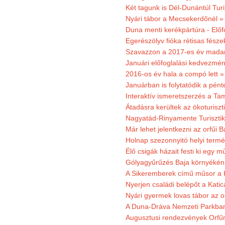
Két tagunk is Dél-Dunántúl Turi
Nyári tábor a Mecsekerdőnél »
Duna menti kerékpártúra - Előfo
Egerészölyv fióka rétisas fész
Szavazzon a 2017-es év madar
Januári előfoglalási kedvezmén
2016-os év hala a compó lett »
Januárban is folytatódik a pént
Interaktív ismeretszerzés a T
Átadásra kerültek az ökoturiszt
Nagyatád-Rinyamente Turisztik
Már lehet jelentkezni az orfűi 
Holnap szezonnyitó helyi termé
Élő csigák házait festi ki egy 
Gólyagyűrűzés Baja környékén
A Sikeremberek című műsor a K
Nyerjen családi belépőt a Katic
Nyári gyermek lovas tábor az o
A Duna-Dráva Nemzeti Parkban f
Augusztusi rendezvények Orfű