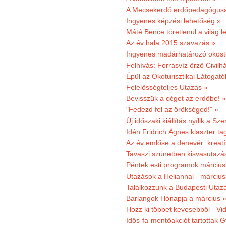
A Mecsekerdő erdőpedagógusáé
Ingyenes képzési lehetőség »
Máté Bence töretlenül a világ le
Az év hala 2015 szavazás »
Ingyenes madárhatározó okost
Felhívás: Forrásvíz őrző Civilh
Épül az Ökoturisztikai Látogat
Felelősségteljes Utazás »
Bevisszük a céget az erdőbe! »
"Fedezd fel az örökséged!" »
Új időszaki kiállítás nyílik a S
Idén Fridrich Ágnes klaszter ta
Az év emlőse a denevér: kreat
Tavaszi szünetben kisvasutazá
Péntek esti programok márciusb
Utazások a Heliannal - márciusi
Találkozzunk a Budapesti Utazás
Barlangok Hónapja a március 
Hozz ki többet kevesebből - Vi
Idős-fa-mentőakciót tartottak 