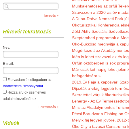
Munkalehetőség az orfűi Teker
Szavazzon a 2020-as év madar
A Duna-Dráva Nemzeti Park júli
Ökoturisztikai Konferencia él
Hírlevél feliratkozás
Zöld-Aktív Szociális Szövetkez
Szeptemberi programok a Mec
Öko-Bükkösd megnyitja a kapui
Név:
Megérkezett az Akadálymentes
Idén is lehet szavazni az év leg
Orfűn októberben is sok progr
E-mail:
Már csak két napig lehet jele
befogadására »
Elolvastam és elfogadom az
2019.Év Fája a kaposvári Szaba
Adatvédelmi szabályzatot
Díjazták a világ legjobb termész
Hozzájárulok személyes
Szeretettel várjuk ökorturisztik
adataim kezeléséhez
Lenergy - Az Év Természetfotó
Mi is az Akadálymentes Turizm
Pécsi Borudvar a Fishing on Or
Melyik faj legyen jövőre, 2012
Videók
Öko City a tavaszi Construma ki