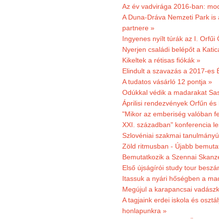
Az év vadvirága 2016-ban: mocs
A Duna-Dráva Nemzeti Park is a
partnere »
Ingyenes nyílt túrák az I. Orfűi
Nyerjen családi belépőt a Kat
Kikeltek a rétisas fiókák »
Elindult a szavazás a 2017-es 
A tudatos vásárló 12 pontja »
Odúkkal védik a madarakat Sa
Áprilisi rendezvények Orfűn és
"Mikor az emberiség valóban fe
XXI. században" konferencia les
Szlovéniai szakmai tanulmányút
Zöld ritmusban - Újabb bemuta
Bemutatkozik a Szennai Skanzen
Első újságírói study tour besz
Itassuk a nyári hőségben a ma
Megújul a karapancsai vadászk
A tagjaink erdei iskola és osztál
honlapunkra »