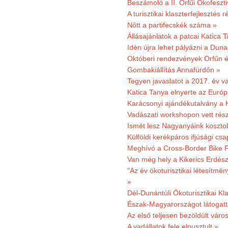
Beszámoló a II. Orfűi Ökofeszti
A turisztikai klaszterfejlesztés
Nőtt a partifecskék száma »
Állásajánlatok a patcai Katica
Idén újra lehet pályázni a Dun
Októberi rendezvények Orfűn 
Gombakiállítás Annafürdőn »
Tegyen javaslatot a 2017. év v
Katica Tanya elnyerte az Európ
Karácsonyi ajándékutalvány a H
Vadászati workshopon vett rés
Ismét lesz Nagyanyáink kosztol
Külföldi kerékpáros ifjúsági cs
Meghívó a Cross-Border Bike P
Van még hely a Kikerics Erdész
"Az év ökoturisztikai létesítmén
»
Dél-Dunántúli Ökoturisztikai Kl
Észak-Magyarországot látogatt
Az első teljesen bezöldült váro
A vadállatok fele elpusztult »