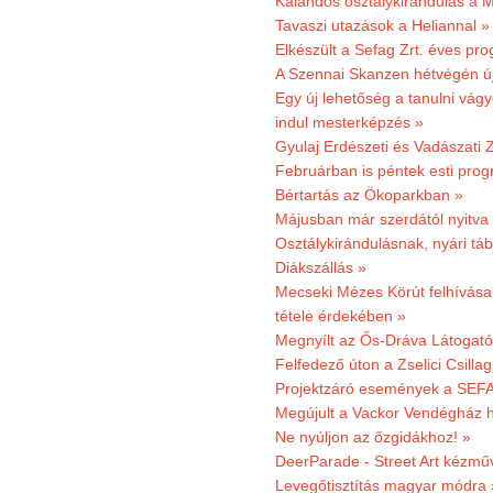
Kalandos osztálykirándulás a 
Tavaszi utazások a Heliannal »
Elkészült a Sefag Zrt. éves pr
A Szennai Skanzen hétvégén újr
Egy új lehetőség a tanulni vá
indul mesterképzés »
Gyulaj Erdészeti és Vadászati 
Februárban is péntek esti prog
Bértartás az Ökoparkban »
Májusban már szerdától nyitva
Osztálykirándulásnak, nyári táb
Diákszállás »
Mecseki Mézes Körút felhívás
tétele érdekében »
Megnyílt az Ős-Dráva Látogat
Felfedező úton a Zselici Csilla
Projektzáró események a SEFA
Megújult a Vackor Vendégház h
Ne nyúljon az őzgidákhoz! »
DeerParade - Street Art kézmű
Levegőtisztítás magyar módra 