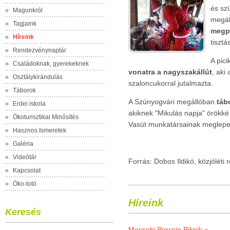
és sz
»
Magunkról
megál
»
Tagjaink
megpi
»
Híreink
tisztá
»
Rendezvénynaptár
A pici
»
Családoknak, gyerekeknek
vonatra a nagyszakállút
, aki
»
Osztálykirándulás
szaloncukorral jutalmazta.
»
Táborok
A Szúnyogvári megállóban
táb
»
Erdei iskola
akiknek "Mikulás napja" örökk
»
Ökoturisztikai Minősítés
Vasút munkatársainak meglepe
»
Hasznos Ismeretek
»
Galéria
»
Videótár
Forrás: Dobos Ildikó,
közjóléti
»
Kapcsolat
»
Öko-totó
Híreink
Keresés
Mecseki Porcsin Piknik »