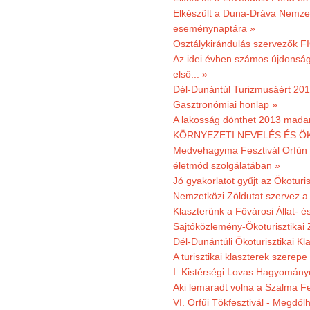
Elkészült a Duna-Dráva Nemzet
eseménynaptára »
Osztálykirándulás szervezők F
Az idei évben számos újdonság 
első... »
Dél-Dunántúl Turizmusáért 2011
Gasztronómiai honlap »
A lakosság dönthet 2013 madar
KÖRNYEZETI NEVELÉS ÉS ÖK
Medvehagyma Fesztivál Orfűn 
életmód szolgálatában »
Jó gyakorlatot gyűjt az Ökoturis
Nemzetközi Zöldutat szervez a 
Klaszterünk a Fővárosi Állat- 
Sajtóközlemény-Ökoturisztikai 
Dél-Dunántúli Ökoturisztikai Kl
A turisztikai klaszterek szerep
I. Kistérségi Lovas Hagyomány
Aki lemaradt volna a Szalma Fes
VI. Orfűi Tökfesztivál - Megdől