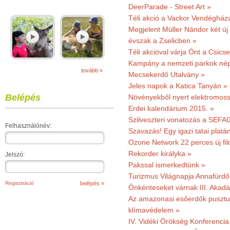
DeerParade - Street Art »
Téli akció a Vackor Vendégház
Megjelent Müller Nándor két ú
évszak a Zselicben »
Téli akcióval várja Önt a Csics
Kampány a nemzeti parkok nép
tovább »
Mecsekerdő Utalvány »
Jeles napok a Katica Tanyán »
Belépés
Növényekből nyert elektromoss
Erdei kalendárium 2015. »
Szilveszteri vonatozás a SEFAG
Felhasználónév:
Szavazás! Egy igazi tatai platán
Ozone Network 22 perces új fil
Rekorder királyka »
Jelszó:
Pakssal ismerkedtünk »
Turizmus Világnapja Annafürdő
Regisztráció
Önkénteseket várnak III. Akad
Az amazonasi esőerdők pusztu
klímavédelem »
IV. Vidéki Örökség Konferencia