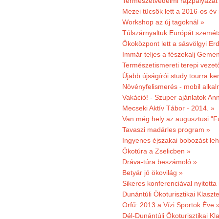
Természetvédelmi rajzpályázat 
Mezei tücsök lett a 2016-os év
Workshop az új tagoknál »
Túlszárnyaltuk Európát szemé
Ökoközpont lett a sásvölgyi Er
Immár teljes a fészekalj Geme
Természetismereti terepi vezet
Újabb újságírói study tourra ker
Növényfelismerés - mobil alka
Vakáció! - Szuper ajánlatok An
Mecseki Aktív Tábor - 2014. »
Van még hely az augusztusi "F
Tavaszi madárles program »
Ingyenes éjszakai bobozást le
Ökotúra a Zselicben »
Dráva-túra beszámoló »
Betyár jó ökovilág »
Sikeres konferenciával nyitotta
Dunántúli Ökoturisztikai Klaszte
Orfű: 2013 a Vízi Sportok Éve 
Dél-Dunántúli Ökoturisztikai Kla