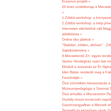
Erasmus projekt »
20 éves születésnap a Mecsekerd
»
1.Zöldút-workshop: a környezet
2.Zöldút-workshop: a helyi jöv
Interneten elérhetővé vált Mag
adatbázisa »
Online öko játékok »
"Stabilan, zölden, aktívan" - Zö
Sajtóközlemény »
A Mecsekerdő Zrt. egyes terület
Vackor Vendégház nyári last mi
Elindult a szavazás az Év fájár
Idén Bátán rendezik meg a Fa
Fesztiválját »
Őszi szünetben kisvasutazás a
Múzeumpedagógia a Szennai 
Őszi árhullás a Mecsextrém Pa
Osztály-össze-kovácsoló napok
Gasztroangyalban a Mecsek eh
Termelői és kézműves vásár Sz