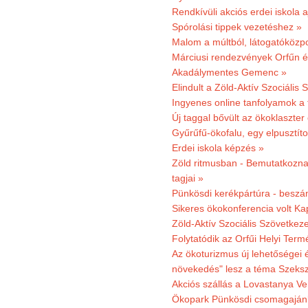
Rendkívüli akciós erdei iskola a
Spórolási tippek vezetéshez »
Malom a múltból, látogatóközpo
Márciusi rendezvények Orfűn 
Akadálymentes Gemenc »
Elindult a Zöld-Aktív Szociális 
Ingyenes online tanfolyamok a
Új taggal bővült az ökoklaszter
Gyűrűfű-ökofalu, egy elpusztít
Erdei iskola képzés »
Zöld ritmusban - Bemutatkoznak
tagjai »
Pünkösdi kerékpártúra - beszá
Sikeres ökokonferencia volt K
Zöld-Aktív Szociális Szövetkez
Folytatódik az Orfűi Helyi Ter
Az ökoturizmus új lehetőségei
növekedés" lesz a téma Szeks
Akciós szállás a Lovastanya V
Ökopark Pünkösdi csomagajánl