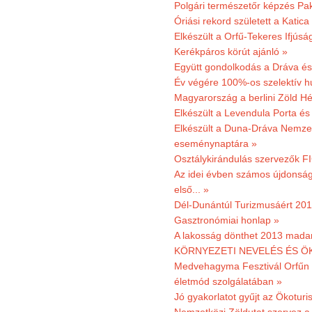
Polgári természetőr képzés Pa
Óriási rekord született a Katic
Elkészült a Orfű-Tekeres Ifjúsá
Kerékpáros körút ajánló »
Együtt gondolkodás a Dráva és 
Év végére 100%-os szelektív h
Magyarország a berlini Zöld Hé
Elkészült a Levendula Porta és 
Elkészült a Duna-Dráva Nemzet
eseménynaptára »
Osztálykirándulás szervezők F
Az idei évben számos újdonság 
első... »
Dél-Dunántúl Turizmusáért 2011
Gasztronómiai honlap »
A lakosság dönthet 2013 madar
KÖRNYEZETI NEVELÉS ÉS ÖK
Medvehagyma Fesztivál Orfűn 
életmód szolgálatában »
Jó gyakorlatot gyűjt az Ökoturis