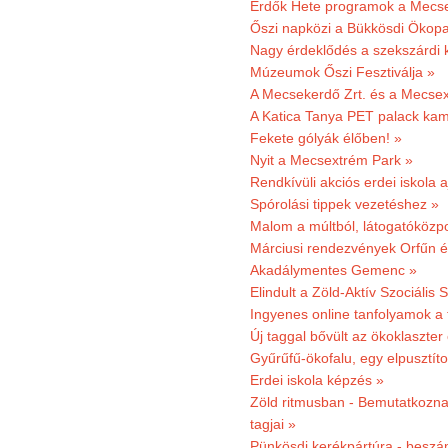
Erdők Hete programok a Mecs
Őszi napközi a Bükkösdi Ökop
Nagy érdeklődés a szekszárdi 
Múzeumok Őszi Fesztiválja »
A Mecsekerdő Zrt. és a Mecsex
A Katica Tanya PET palack kamp
Fekete gólyák élőben! »
Nyit a Mecsextrém Park »
Rendkívüli akciós erdei iskola a
Spórolási tippek vezetéshez »
Malom a múltból, látogatóközpo
Márciusi rendezvények Orfűn 
Akadálymentes Gemenc »
Elindult a Zöld-Aktív Szociális 
Ingyenes online tanfolyamok a
Új taggal bővült az ökoklaszter
Gyűrűfű-ökofalu, egy elpusztít
Erdei iskola képzés »
Zöld ritmusban - Bemutatkoznak
tagjai »
Pünkösdi kerékpártúra - beszá