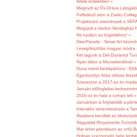
tétele érdekében »
Megnyílt az Ős-Dráva Látogat
Felfedező úton a Zselici Csilla
Projektzáró események a SEFA
Megújult a Vackor Vendégház h
Ne nyúljon az őzgidákhoz! »
DeerParade - Street Art kézmű
Levegőtisztítás magyar módra 
Két tagunk is Dél-Dunántúl Turi
Nyári tábor a Mecsekerdőnél »
Duna menti kerékpártúra - Előfo
Egerészölyv fióka rétisas fész
Szavazzon a 2017-es év madar
Januári előfoglalási kedvezmén
2016-os év hala a compó lett »
Januárban is folytatódik a pént
Interaktív ismeretszerzés a T
Átadásra kerültek az ökoturiszt
Nagyatád-Rinyamente Turisztik
Már lehet jelentkezni az orfűi 
Holnap szezonnyitó helyi termé