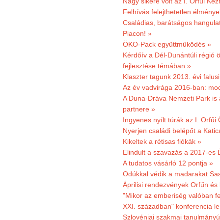
Nagy sikere volt az I. Orfűi K
Felhívás felejthetetlen élmény
Családias, barátságos hangulat
Piacon! »
ÖKO-Pack együttműködés »
Kérdőív a Dél-Dunántúli régió ö
fejlesztése témában »
Klaszter tagunk 2013. évi falusi
Az év vadvirága 2016-ban: mocs
A Duna-Dráva Nemzeti Park is a
partnere »
Ingyenes nyílt túrák az I. Orfűi
Nyerjen családi belépőt a Kat
Kikeltek a rétisas fiókák »
Elindult a szavazás a 2017-es 
A tudatos vásárló 12 pontja »
Odúkkal védik a madarakat Sa
Áprilisi rendezvények Orfűn és
"Mikor az emberiség valóban fe
XXI. században" konferencia les
Szlovéniai szakmai tanulmányút