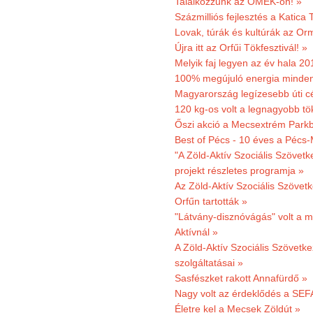
Találkozzunk az OMÉK-on! »
Százmilliós fejlesztés a Katica
Lovak, túrák és kultúrák az O
Újra itt az Orfűi Tökfesztivál! »
Melyik faj legyen az év hala 2
100% megújuló energia minden
Magyarország legízesebb úti cé
120 kg-os volt a legnagyobb tök
Őszi akció a Mecsextrém Park
Best of Pécs - 10 éves a Pécs-
"A Zöld-Aktív Szociális Szövetk
projekt részletes programja »
Az Zöld-Aktív Szociális Szövetk
Orfűn tartották »
"Látvány-disznóvágás" volt a m
Aktívnál »
A Zöld-Aktív Szociális Szövetke
szolgáltatásai »
Sasfészket rakott Annafürdő »
Nagy volt az érdeklődés a SEF
Életre kel a Mecsek Zöldút »