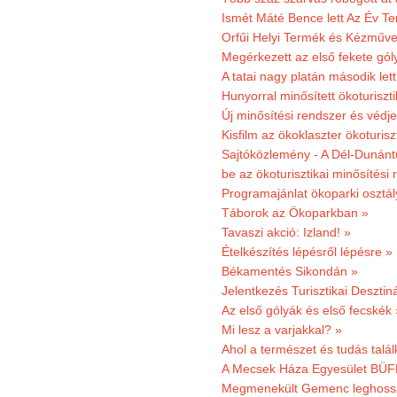
Ismét Máté Bence lett Az Év T
Orfűi Helyi Termék és Kézműve
Megérkezett az első fekete gó
A tatai nagy platán második le
Hunyorral minősített ökoturiszti
Új minősítési rendszer és védje
Kisfilm az ökoklaszter ökoturisz
Sajtóközlemény - A Dél-Dunántúl
be az ökoturisztikai minősítési 
Programajánlat ökoparki osztál
Táborok az Ökoparkban »
Tavaszi akció: Izland! »
Ételkészítés lépésről lépésre »
Békamentés Sikondán »
Jelentkezés Turisztikai Deszt
Az első gólyák és első fecskék 
Mi lesz a varjakkal? »
Ahol a természet és tudás talál
A Mecsek Háza Egyesület BÜFÉS
Megmenekült Gemenc leghoss