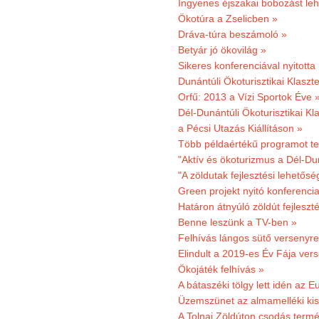
Ingyenes éjszakai bobozást le
Ökotúra a Zselicben »
Dráva-túra beszámoló »
Betyár jó ökovilág »
Sikeres konferenciával nyitotta
Dunántúli Ökoturisztikai Klaszte
Orfű: 2013 a Vízi Sportok Éve 
Dél-Dunántúli Ökoturisztikai Kla
a Pécsi Utazás Kiállításon »
Több példaértékű programot te
"Aktív és ökoturizmus a Dél-Du
"A zöldutak fejlesztési lehetős
Green projekt nyitó konferenci
Határon átnyúló zöldút fejleszté
Benne leszünk a TV-ben »
Felhívás lángos sütő versenyre
Elindult a 2019-es Év Fája ver
Ökojáték felhívás »
A bátaszéki tölgy lett idén az E
Üzemszünet az almamelléki ki
A Tolnai Zöldúton csodás termész