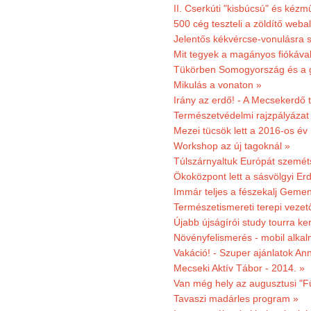
II. Cserkúti "kisbúcsú" és kéz
500 cég teszteli a zöldítő weba
Jelentős kékvércse-vonulásra 
Mit tegyek a magányos fiókáva
Tükörben Somogyország és a 
Mikulás a vonaton »
Irány az erdő! - A Mecsekerdő t
Természetvédelmi rajzpályázat 
Mezei tücsök lett a 2016-os év
Workshop az új tagoknál »
Túlszárnyaltuk Európát szemé
Ökoközpont lett a sásvölgyi Er
Immár teljes a fészekalj Geme
Természetismereti terepi vezet
Újabb újságírói study tourra ker
Növényfelismerés - mobil alka
Vakáció! - Szuper ajánlatok An
Mecseki Aktív Tábor - 2014. »
Van még hely az augusztusi "F
Tavaszi madárles program »