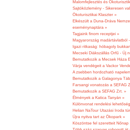
Malomfejlesztés és Ökoturiszti
Sajtóközlemény - Sikeresen való
Ökoturisztikai Klaszter »
Elkészült a Duna-Dráva Nemzet
eseménynaptára »
Tagjaink finom receptjei »
Magyarország madártávlatból 
Igazi ritkaság: hóbagoly bukkan
Mecseki Diákszállás Orfű - Új n
Bemutatkozik a Mecsek Háza E
Várja vendégeit a Vackor Vend
A zsebben hordozható napeleme
Bemutatkozik a Galagonya Táb
Farsangi vonatozás a SEFAG Zr
Bemutatkozik a SEFAG Zrt. »
Élmények a Katica Tanyán »
Különvonat rendelési lehetőség
Helian NaTour Utazási Iroda tú
Újra nyitva tart az Ökopark »
Köszöntse fel szeretteit Nőna
Több száz szarvas robogott át