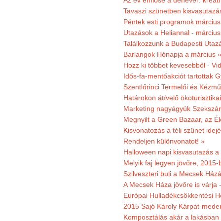
Az év emlőse a denevér: kreat
Tavaszi szünetben kisvasutazá
Péntek esti programok márciusb
Utazások a Heliannal - márciusi
Találkozzunk a Budapesti Utazás
Barlangok Hónapja a március 
Hozz ki többet kevesebből - Vi
Idős-fa-mentőakciót tartottak 
Szentlőrinci Termelői és Kézm
Határokon átívelő ökoturisztika
Marketing nagyágyúk Szekszárd
Megnyilt a Green Bazaar, az É
Kisvonatozás a téli szünet idej
Rendeljen különvonatot! »
Halloween napi kisvasutazás a
Melyik faj legyen jövőre, 2015
Szilveszteri buli a Mecsek Ház
A Mecsek Háza jövőre is várja 
Európai Hulladékcsökkentési H
2015 Sajó Károly Kárpát-mede
Komposztálás akár a lakásban 