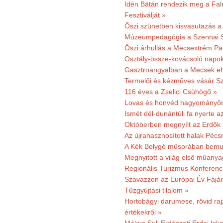
Idén Bátán rendezik meg a Fa
Fesztiválját »
Őszi szünetben kisvasutazás a
Múzeumpedagógia a Szennai 
Őszi árhullás a Mecsextrém Pa
Osztály-össze-kovácsoló napok
Gasztroangyalban a Mecsek eh
Termelői és kézműves vásár Sz
116 éves a Zselici Csühögő »
Lovas és honvéd hagyományőr
Ismét dél-dunántúli fa nyerte a
Októberben megnyílt az Erdők
Az újrahasznosított halak Pécs
A Kék Bolygó műsorában bemut
Megnyitott a világ első műanya
Regionális Turizmus Konferenc
Szavazzon az Európai Év Fájár
Tűzgyújtási tilalom »
Hortobágyi darumese, rövid raj
értékekről »