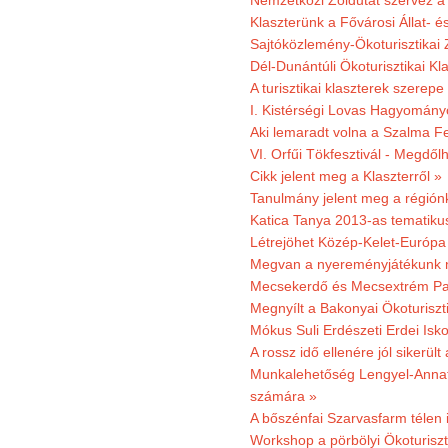
Nemzetközi Zöldutat szervez a 
Klaszterünk a Fővárosi Állat- 
Sajtóközlemény-Ökoturisztikai 
Dél-Dunántúli Ökoturisztikai Kl
A turisztikai klaszterek szerep
I. Kistérségi Lovas Hagyomány
Aki lemaradt volna a Szalma Fes
VI. Orfűi Tökfesztivál - Megdől
Cikk jelent meg a Klaszterről »
Tanulmány jelent meg a régiónk
Katica Tanya 2013-as tematiku
Létrejöhet Közép-Kelet-Európa 
Megvan a nyereményjátékunk 
Mecsekerdő és Mecsextrém Park
Megnyílt a Bakonyai Ökoturiszt
Mókus Suli Erdészeti Erdei Isk
A rossz idő ellenére jól sikerült
Munkalehetőség Lengyel-Anna
számára »
A bőszénfai Szarvasfarm télen i
Workshop a pörbölyi Ökoturisz