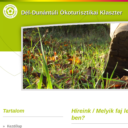
Dél-Dunántúli Ökoturisztikai Klaszter
Híreink / Melyik faj 
Tartalom
ben?
»
Kezdőlap