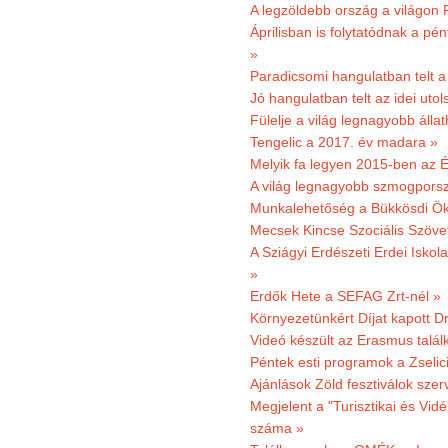
A legzöldebb ország a világon 
Áprilisban is folytatódnak a pé
»
Paradicsomi hangulatban telt 
Jó hangulatban telt az idei uto
Fülelje a világ legnagyobb álla
Tengelic a 2017. év madara »
Melyik fa legyen 2015-ben az É
A világ legnagyobb szmogporsz
Munkalehetőség a Bükkösdi Ök
Mecsek Kincse Szociális Szöve
A Sziágyi Erdészeti Erdei Iskol
»
Erdők Hete a SEFAG Zrt-nél »
Környezetünkért Díjat kapott D
Videó készült az Erasmus talál
Péntek esti programok a Zselic
Ajánlások Zöld fesztiválok sze
Megjelent a "Turisztikai és Vid
száma »