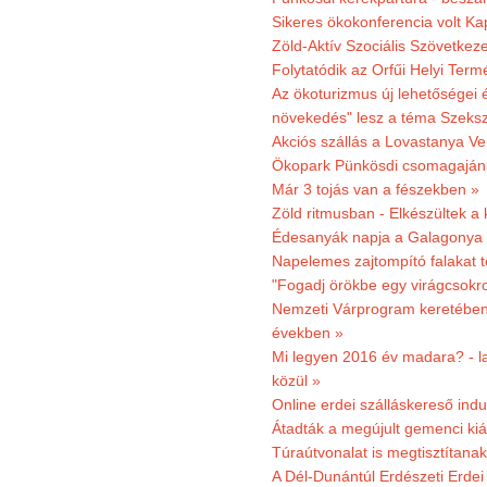
Sikeres ökokonferencia volt K
Zöld-Aktív Szociális Szövetkez
Folytatódik az Orfűi Helyi Ter
Az ökoturizmus új lehetőségei
növekedés" lesz a téma Szeks
Akciós szállás a Lovastanya V
Ökopark Pünkösdi csomagajánl
Már 3 tojás van a fészekben »
Zöld ritmusban - Elkészültek a 
Édesanyák napja a Galagonya
Napelemes zajtompító falakat 
"Fogadj örökbe egy virágcsokro
Nemzeti Várprogram keretében 3
években »
Mi legyen 2016 év madara? - la
közül »
Online erdei szálláskereső indu
Átadták a megújult gemenci kiál
Túraútvonalat is megtisztítana
A Dél-Dunántúl Erdészeti Erdei