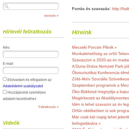
Forrás és szavazás:
http://ha
Hírlevél feliratkozás
Híreink
Mecseki Porcsin Piknik »
Név:
Munkalehetőség az orfűi Teker
Szavazzon a 2020-as év madar
E-mail:
A Duna-Dráva Nemzeti Park júli
Ökoturisztikai Konferencia él
Zöld-Aktív Szociális Szövetkez
Elolvastam és elfogadom az
Szeptemberi programok a Mec
Adatvédelmi szabályzatot
Öko-Bükkösd megnyitja a kapui
Hozzájárulok személyes
Megérkezett az Akadálymentes
adataim kezeléséhez
Idén is lehet szavazni az év leg
Orfűn októberben is sok progr
Már csak két napig lehet jele
Videók
befogadására »