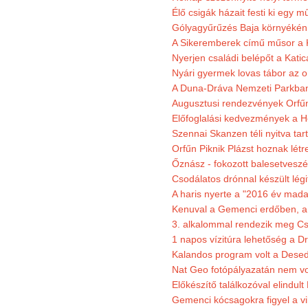
Élő csigák házait festi ki egy 
Gólyagyűrűzés Baja környékén
A Sikeremberek című műsor a K
Nyerjen családi belépőt a Katic
Nyári gyermek lovas tábor az o
A Duna-Dráva Nemzeti Parkban f
Augusztusi rendezvények Orfű
Előfoglalási kedvezmények a He
Szennai Skanzen téli nyitva tar
Orfűn Piknik Plázst hoznak létr
Őznász - fokozott balesetveszé
Csodálatos drónnal készült légi
A haris nyerte a "2016 év mada
Kenuval a Gemenci erdőben, a
3. alkalommal rendezik meg Cse
1 napos vízitúra lehetőség a D
Kalandos program volt a Dese
Nat Geo fotópályazatán nem vo
Előkészítő találkozóval elindul
Gemenci kócsagokra figyel a vi