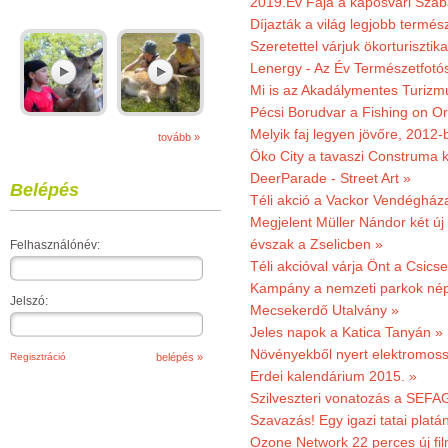
2019.Év Fája a kaposvári Szaba
Díjazták a világ legjobb termész
Szeretettel várjuk ökorturisztik
Lenergy - Az Év Természetfotó
Mi is az Akadálymentes Turizm
Pécsi Borudvar a Fishing on Or
Melyik faj legyen jövőre, 2012
tovább »
Öko City a tavaszi Construma ki
DeerParade - Street Art »
Belépés
Téli akció a Vackor Vendégház
Megjelent Müller Nándor két ú
évszak a Zselicben »
Felhasználónév:
Téli akcióval várja Önt a Csics
Kampány a nemzeti parkok nép
Jelszó:
Mecsekerdő Utalvány »
Jeles napok a Katica Tanyán »
Növényekből nyert elektromoss
Regisztráció
Erdei kalendárium 2015. »
Szilveszteri vonatozás a SEFAG
Szavazás! Egy igazi tatai platán
Ozone Network 22 perces új fil