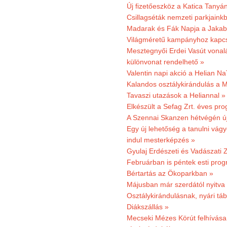
Új fizetőeszköz a Katica Tanyá
Csillagséták nemzeti parkjain
Madarak és Fák Napja a Jaka
Világméretű kampányhoz kapcs
Mesztegnyői Erdei Vasút vonal
különvonat rendelhető »
Valentin napi akció a Helian Na
Kalandos osztálykirándulás a 
Tavaszi utazások a Heliannal »
Elkészült a Sefag Zrt. éves pr
A Szennai Skanzen hétvégén újr
Egy új lehetőség a tanulni vá
indul mesterképzés »
Gyulaj Erdészeti és Vadászati 
Februárban is péntek esti prog
Bértartás az Ökoparkban »
Májusban már szerdától nyitva
Osztálykirándulásnak, nyári táb
Diákszállás »
Mecseki Mézes Körút felhívás