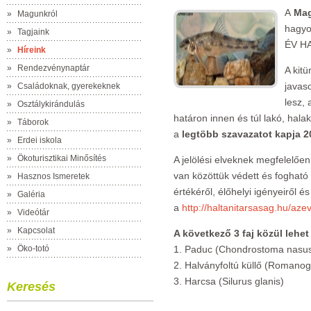
A
Mag
»
Magunkról
hagyo
»
Tagjaink
ÉV HA
»
Híreink
»
Rendezvénynaptár
A kitü
javas
»
Családoknak, gyerekeknek
lesz, 
»
Osztálykirándulás
határon innen és túl lakó, hala
»
Táborok
a
legtöbb szavazatot kapja
2
»
Erdei iskola
»
Ökoturisztikai Minősítés
A jelölési elveknek megfelelőe
van közöttük védett és fogható f
»
Hasznos Ismeretek
értékéről, élőhelyi igényeiről és
»
Galéria
a
http://haltanitarsasag.hu/az
»
Videótár
»
Kapcsolat
A következő 3 faj közül lehet
»
Öko-totó
1. Paduc (Chondrostoma nasu
2. Halványfoltú küllő (Romanog
3. Harcsa (Silurus glanis)
Keresés