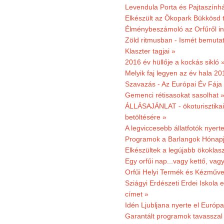
Levendula Porta és Pajtaszínhá
Elkészült az Ökopark Bükkösd 
Élménybeszámoló az Orfűről ind
Zöld ritmusban - Ismét bemutat
Klaszter tagjai »
2016 év hüllője a kockás sikló 
Melyik faj legyen az év hala 2
Szavazás - Az Európai Év Fája
Gemenci rétisasokat sasolhat 
ÁLLÁSAJÁNLAT - ökoturisztikai
betöltésére »
A legviccesebb állatfotók nyert
Programok a Barlangok Hónapj
Elkészültek a legújabb ökoklas
Egy orfűi nap...vagy kettő, vag
Orfűi Helyi Termék és Kézműv
Sziágyi Erdészeti Erdei Iskola e
címet »
Idén Ljubljana nyerte el Európ
Garantált programok tavasszal