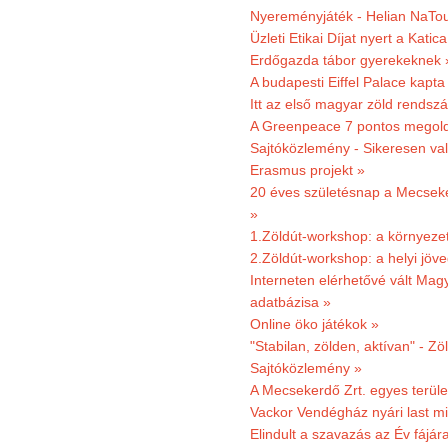
Nyereményjáték - Helian NaTou
Üzleti Etikai Díjat nyert a Katic
Erdőgazda tábor gyerekeknek 
A budapesti Eiffel Palace kapta
Itt az első magyar zöld rendsz
A Greenpeace 7 pontos megoldás
Sajtóközlemény - Sikeresen val
Erasmus projekt »
20 éves születésnap a Mecsekerd
»
1.Zöldút-workshop: a környezet
2.Zöldút-workshop: a helyi jöv
Interneten elérhetővé vált Mag
adatbázisa »
Online öko játékok »
"Stabilan, zölden, aktívan" - Zö
Sajtóközlemény »
A Mecsekerdő Zrt. egyes terület
Vackor Vendégház nyári last mi
Elindult a szavazás az Év fájár