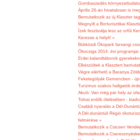
Gombaszedés környezettudato
Április 26-án hivatalosan is m
Bemutatkozik az új Klaszter t
Megnyílt a Borturisztikai Klasz
Ízek fesztiválja lesz az orfűi 
Keresse a helyit! »
Bükkösdi Ökopark farsangi cso
Ökocsiga 2014. évi programjai
Erdei kalandtáborok gyerekekn
Elkészültek a Klasztert bemutat
Végre elérhető a Baranya Zöldú
Feketególyák Gemencben - újr
Turizmus szakos hallgatók érdek
Akció: Van még pár hely az izla
Tolnai erdők ölelésében - kiad
Családi nyaralás a Dél-Dunánt
A Dél-dunántúli Régió ökoturisz
felmérése »
Bemutatkozik a Csicseri Vendég
Bemutatkozik a Cseresznyéskert 