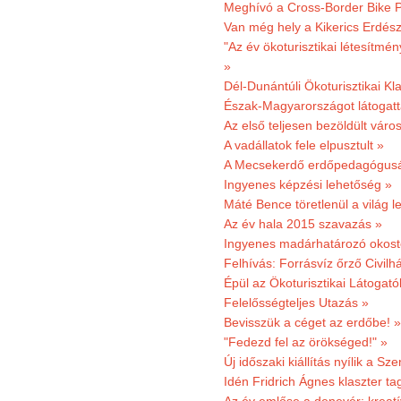
Meghívó a Cross-Border Bike P
Van még hely a Kikerics Erdész
"Az év ökoturisztikai létesítmén
»
Dél-Dunántúli Ökoturisztikai Kl
Észak-Magyarországot látogatt
Az első teljesen bezöldült váro
A vadállatok fele elpusztult »
A Mecsekerdő erdőpedagógusáé
Ingyenes képzési lehetőség »
Máté Bence töretlenül a világ le
Az év hala 2015 szavazás »
Ingyenes madárhatározó okost
Felhívás: Forrásvíz őrző Civilh
Épül az Ökoturisztikai Látogat
Felelősségteljes Utazás »
Bevisszük a céget az erdőbe! »
"Fedezd fel az örökséged!" »
Új időszaki kiállítás nyílik a S
Idén Fridrich Ágnes klaszter ta