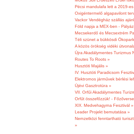
Mókus Suli Erdészeti Erdei Isko
Pécsi mandulafa lett a 2019-es
Oxigéntermelő algapavilont ter
Vackor Vendégház szállás aján
Föld napja a MEX-ben - Pályáz
Mecsekerdő és Mecsextrém Par
Téli szünet a bükkösdi Ökopar
A közös örökség vidéki útvonala
Újra Akadálymentes Turizmus 
Routes To Roots »
Husztóti Majális »
IV. Husztóti Paradicsom Fesztiv
Elektromos járművek bérlési l
Újévi Gasztrotúra »
VII. Orfűi Akadálymentes Turi
Orfűt összefőzzük! - Főzőverse
XIX. Medvehagyma Fesztivál »
Leader Projekt bemutatása »
Nemzetközi fenntartható turiszt
»