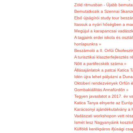
Zöld ritmusban - Újabb bemuta
Bemutatkozik a Szennai Skanzen
Első újságírói study tour besz
Itassuk a nyári hőségben a ma
Megújul a karapancsai vadászk
A tagjaink erdei iskola és osztál
honlapunkra »
Beszámoló a II. Orfűi Ökofeszti
A turisztikai klaszterfejlesztés
Nőtt a partifecskék száma »
Állásajánlatok a patcai Katica
Idén újra lehet pályázni a Dun
Októberi rendezvények Orfűn 
Gombakiállítás Annafürdőn »
Tegyen javaslatot a 2017. év v
Katica Tanya elnyerte az Európ
Karácsonyi ajándékutalvány a H
Vadászati workshopon vett rés
Ismét lesz Nagyanyáink kosztol
Külföldi kerékpáros ifjúsági cs