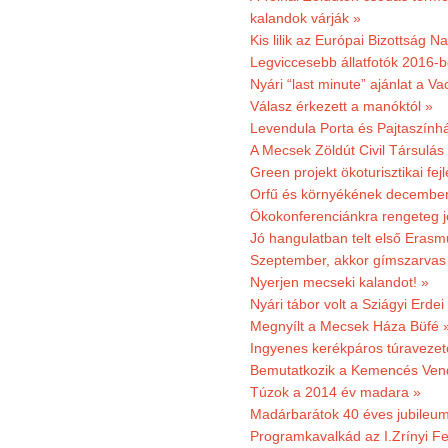
kalandok várják »
Kis lilik az Európai Bizottság 
Legviccesebb állatfotók 2016-b
Nyári “last minute” ajánlat a 
Válasz érkezett a manóktól »
Levendula Porta és Pajtaszính
A Mecsek Zöldút Civil Társulá
Green projekt ökoturisztikai fejl
Orfű és környékének december 
Ökokonferenciánkra rengeteg j
Jó hangulatban telt első Erasm
Szeptember, akkor gímszarvas 
Nyerjen mecseki kalandot! »
Nyári tábor volt a Sziágyi Erdei
Megnyílt a Mecsek Háza Büfé 
Ingyenes kerékpáros túravezet
Bemutatkozik a Kemencés Vendé
Túzok a 2014 év madara »
Madárbarátok 40 éves jubileu
Programkavalkád az I.Zrínyi Fe