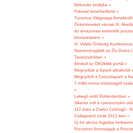
Rekorder királyka »
Pakssal ismerkedtünk »
Turizmus Világnapja Annafürdő
Önkénteseket várnak III. Akad
Az amazonasi esőerdők pusztu
klímavédelem »
IV. Vidéki Örökség Konferencia
Nyereményjáték az Ős-Dráva L
Tavaszváróban »
Elindult az ÖKOklikk portál »
Megnyíltak a tóparti attrakciók
Megnyílott a Csúszdapark a Ka
7 millió tonna műanyagtól sza
»
Lebegő erdő Rotterdamban »
Sikeres volt a cseresznyési odú
112 éves a Zselici Csühögő - K
Csillagnéző túrák 2012-ben »
Új évi akciós foglalási kedvez
Porcsinos finomságok a Porcsi