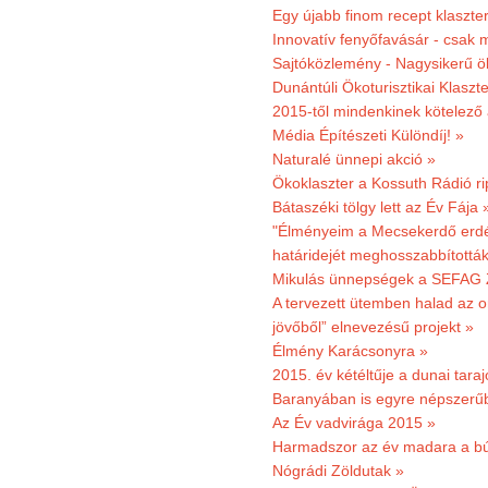
Egy újabb finom recept klaszter
Innovatív fenyőfavásár - csak 
Sajtóközlemény - Nagysikerű öko
Dunántúli Ökoturisztikai Klaszte
2015-től mindenkinek kötelező 
Média Építészeti Különdíj! »
Naturalé ünnepi akció »
Ökoklaszter a Kossuth Rádió r
Bátaszéki tölgy lett az Év Fája 
"Élményeim a Mecsekerdő erdés
határidejét meghosszabbították
Mikulás ünnepségek a SEFAG Z
A tervezett ütemben halad az o
jövőből” elnevezésű projekt »
Élmény Karácsonyra »
2015. év kétéltűje a dunai tara
Baranyában is egyre népszerű
Az Év vadvirága 2015 »
Harmadszor az év madara a b
Nógrádi Zöldutak »