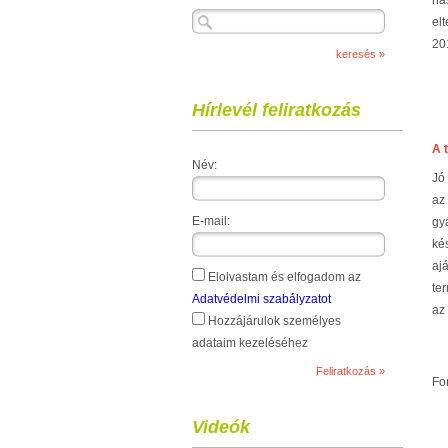
has
el
20
Hírlevél feliratkozás
A 
Név:
Jó
az
E-mail:
gy
ké
aj
Elolvastam és elfogadom az
te
Adatvédelmi szabályzatot
az
Hozzájárulok személyes
adataim kezeléséhez
Fo
Videók