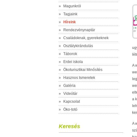
»
Magunkról
»
Tagjaink
»
Híreink
»
Rendezvénynaptár
»
Családoknak, gyerekeknek
»
Osztálykirándulás
ug
»
Táborok
lé
»
Erdei iskola
A 
»
Ökoturisztikai Minősítés
web
»
Hasznos Ismeretek
leg
»
Galéria
we
el
»
Videótár
a 
»
Kapcsolat
le
»
Öko-totó
ke
A 
Keresés
sz