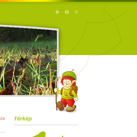
Térkép
sza