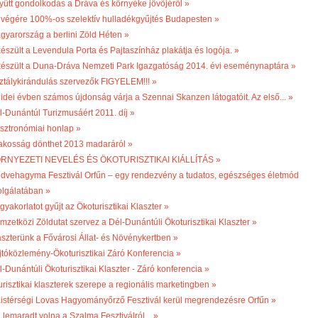
yütt gondolkodás a Dráva és környéke jövőjéről »
 végére 100%-os szelektív hulladékgyűjtés Budapesten »
gyarország a berlini Zöld Héten »
készült a Levendula Porta és Pajtaszínház plakátja és logója. »
készült a Duna-Dráva Nemzeti Park Igazgatóság 2014. évi eseménynaptára »
ztálykirándulás szervezők FIGYELEM!!! »
 idei évben számos újdonság várja a Szennai Skanzen látogatóit. Az első... »
l-Dunántúl Turizmusáért 2011. díj »
sztronómiai honlap »
lakosság dönthet 2013 madaráról »
RNYEZETI NEVELÉS ÉS ÖKOTURISZTIKAI KIÁLLÍTÁS »
dvehagyma Fesztivál Orfűn – egy rendezvény a tudatos, egészséges életmód
olgálatában »
gyakorlatot gyűjt az Ökoturisztikai Klaszter »
mzetközi Zöldutat szervez a Dél-Dunántúli Ökoturisztikai Klaszter »
aszterünk a Fővárosi Állat- és Növénykertben »
jtóközlemény-Ökoturisztikai Záró Konferencia »
l-Dunántúli Ökoturisztikai Klaszter - Záró konferencia »
turisztikai klaszterek szerepe a regionális marketingben »
 Kistérségi Lovas Hagyományőrző Fesztivál kerül megrendezésre Orfűn »
 lemaradt volna a Szalma Fesztiválról... »