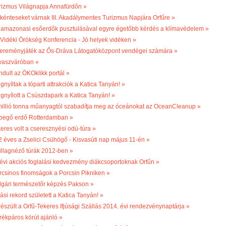
rizmus Világnapja Annafürdőn »
kénteseket várnak III. Akadálymentes Turizmus Napjára Orfűre »
 amazonasi esőerdők pusztulásával egyre égetőbb kérdés a klímavédelem »
. Vidéki Örökség Konferencia - Jó helyek vidéken »
ereményjáték az Ős-Dráva Látogatóközpont vendégei számára »
vaszváróban »
ndult az ÖKOklikk portál »
nyíltak a tóparti attrakciók a Katica Tanyán! »
gnyílott a Csúszdapark a Katica Tanyán! »
millió tonna műanyagtól szabadítja meg az óceánokat az OceanCleanup »
begő erdő Rotterdamban »
keres volt a cseresznyési odú-túra »
2 éves a Zselici Csühögő - Kisvasúti nap május 11-én »
illagnéző túrák 2012-ben »
 évi akciós foglalási kedvezmény diákcsoportoknak Orfűn »
rcsinos finomságok a Porcsin Pikniken »
lgári természetőr képzés Pakson »
ási rekord született a Katica Tanyán! »
készült a Orfű-Tekeres Ifjúsági Szállás 2014. évi rendezvénynaptárja »
rékpáros körút ajánló »