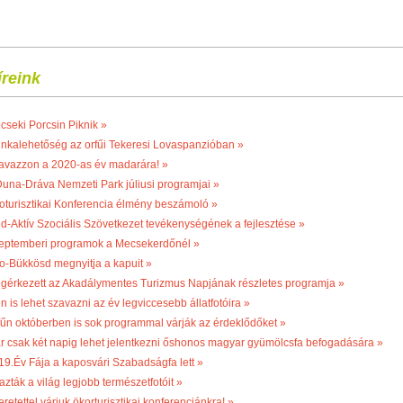
íreink
cseki Porcsin Piknik »
nkalehetőség az orfűi Tekeresi Lovaspanzióban »
avazzon a 2020-as év madarára! »
Duna-Dráva Nemzeti Park júliusi programjai »
oturisztikai Konferencia élmény beszámoló »
ld-Aktív Szociális Szövetkezet tevékenységének a fejlesztése »
eptemberi programok a Mecsekerdőnél »
o-Bükkösd megnyitja a kapuit »
gérkezett az Akadálymentes Turizmus Napjának részletes programja »
n is lehet szavazni az év legviccesebb állatfotóira »
fűn októberben is sok programmal várják az érdeklődőket »
r csak két napig lehet jelentkezni őshonos magyar gyümölcsfa befogadására »
19.Év Fája a kaposvári Szabadságfa lett »
azták a világ legjobb természetfotóit »
retettel várjuk ökorturisztikai konferenciánkra! »