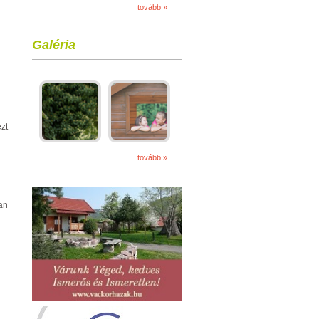
tovább »
Galéria
ezt
tovább »
an