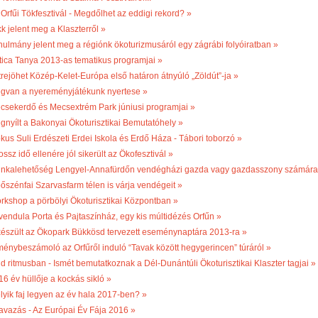
 Orfűi Tökfesztivál - Megdőlhet az eddigi rekord? »
k jelent meg a Klaszterről »
nulmány jelent meg a régiónk ökoturizmusáról egy zágrábi folyóiratban »
tica Tanya 2013-as tematikus programjai »
trejöhet Közép-Kelet-Európa első határon átnyúló „Zöldút”-ja »
gvan a nyereményjátékunk nyertese »
csekerdő és Mecsextrém Park júniusi programjai »
gnyílt a Bakonyai Ökoturisztikai Bemutatóhely »
kus Suli Erdészeti Erdei Iskola és Erdő Háza - Tábori toborzó »
ossz idő ellenére jól sikerült az Ökofesztivál »
nkalehetőség Lengyel-Annafürdőn vendégházi gazda vagy gazdasszony számára
bőszénfai Szarvasfarm télen is várja vendégeit »
rkshop a pörbölyi Ökoturisztikai Központban »
vendula Porta és Pajtaszínház, egy kis múltidézés Orfűn »
készült az Ökopark Bükkösd tervezett eseménynaptára 2013-ra »
ménybeszámoló az Orfűről induló “Tavak között hegygerincen” túráról »
ld ritmusban - Ismét bemutatkoznak a Dél-Dunántúli Ökoturisztikai Klaszter tagjai »
16 év hüllője a kockás sikló »
lyik faj legyen az év hala 2017-ben? »
avazás - Az Európai Év Fája 2016 »