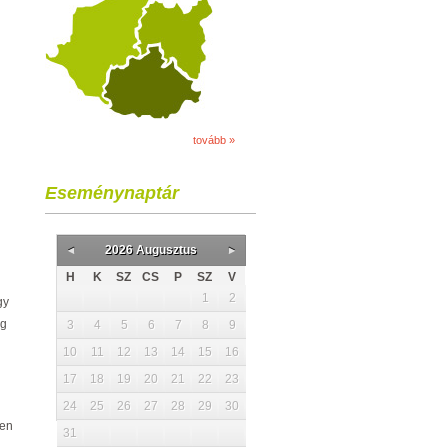
tovább »
Eseménynaptár
2026 Augusztus
H
K
SZ
CS
P
SZ
V
1
2
így
eg
3
4
5
6
7
8
9
10
11
12
13
14
15
16
17
18
19
20
21
22
23
24
25
26
27
28
29
30
ben
31