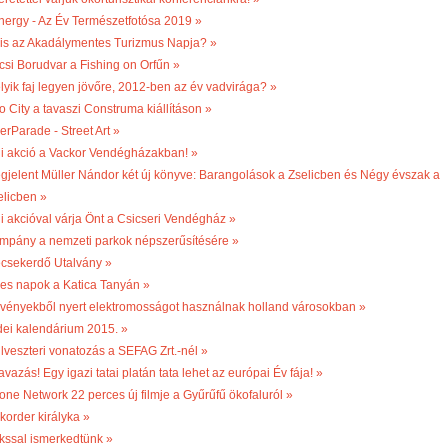
nergy - Az Év Természetfotósa 2019 »
 is az Akadálymentes Turizmus Napja? »
csi Borudvar a Fishing on Orfűn »
lyik faj legyen jövőre, 2012-ben az év vadvirága? »
o City a tavaszi Construma kiállításon »
erParade - Street Art »
li akció a Vackor Vendégházakban! »
gjelent Müller Nándor két új könyve: Barangolások a Zselicben és Négy évszak a
elicben »
li akcióval várja Önt a Csicseri Vendégház »
mpány a nemzeti parkok népszerűsítésére »
csekerdő Utalvány »
les napok a Katica Tanyán »
vényekből nyert elektromosságot használnak holland városokban »
dei kalendárium 2015. »
ilveszteri vonatozás a SEFAG Zrt.-nél »
vazás! Egy igazi tatai platán tata lehet az európai Év fája! »
one Network 22 perces új filmje a Gyűrűfű ökofaluról »
korder királyka »
kssal ismerkedtünk »