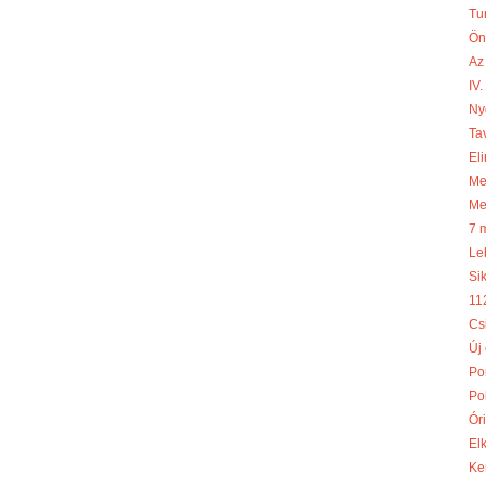
Tu
Ön
Az
IV
Ny
Ta
Eli
Meg
Me
7 
Le
Si
11
Cs
Új
Po
Po
Óri
El
Ke