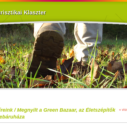
isztikai Klaszter
íreink / Megnyilt a Green Bazaar, az Életszépítők
« vis
ebáruháza