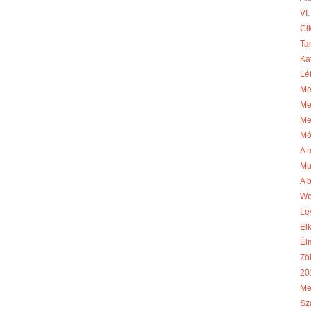
VI.
Cik
Ta
Ka
Lé
Me
Me
Me
Mó
A r
Mu
A 
Wo
Le
El
Él
Zö
20
Me
Sz