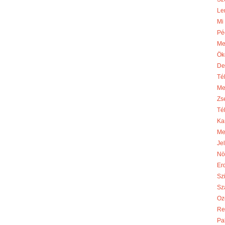
Le
Mi
Pé
Me
Ök
De
Té
Me
Zs
Té
Ka
Me
Je
Nö
Er
Sz
Sza
Oz
Re
Pa