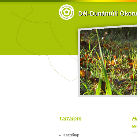
Dél-Dunántúli Ökotur
Tartalom
H
w
»
Kezdőlap