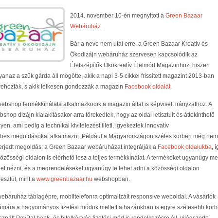
2014. november 10-én megnyitott a
Green Bazaar
Webáruház
.
Bár a neve nem utal erre, a Green Bazaar Kreatív és
Ökodizájn webáruház szervesen kapcsolódik az
Életszépítők Ökokreatív Életmód Magazinhoz, hiszen
yanaz a szűk gárda áll mögötte, akik a napi 3-5 cikkel frissített magazint 2013-ban
trehozták, s akik lelkesen gondozzák a magazin
Facebook oldalát
.
webshop termékkínálata alkalmazkodik a magazin által is képviselt irányzathoz. A
shop dizájn kialakításakor arra törekedtek, hogy az oldal letisztult és áttekinthető
yen, ami pedig a technikai kivitelezést illeti, igyekeztek innovatív
bes megoldásokat alkalmazni. Például a Magyarországon széles körben még nem
terjedt megoldás: a Green Bazaar webáruházat integrálják a
Facebook oldalukba
, 
közösségi oldalon is elérhető lesz a teljes termékkínálat. A termékeket ugyanúgy m
het nézni, és a megrendeléseket ugyanúgy le lehet adni a közösségi oldalon
resztül, mint a
www.greenbazaar.hu
webshopban.
webáruház táblagépre, mobiltelefonra optimalizált responsive weboldal. A vásárlók
ámára a hagyományos fizetési módok mellett a hazánkban is egyre szélesebb kör