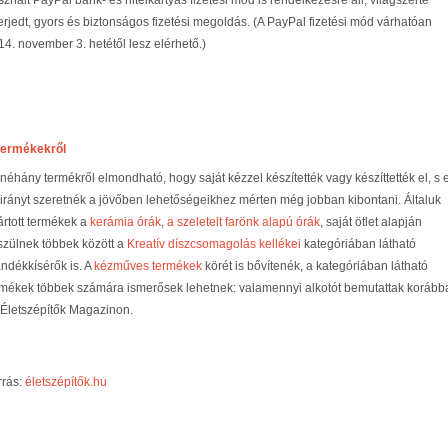
znált PayPal bank- és hitelkártyás fizetési mód is rendelkezésre áll, világszerte
terjedt, gyors és biztonságos fizetési megoldás. (A PayPal fizetési mód várhatóan
14. november 3. hetétől lesz elérhető.)
termékekről
 néhány termékről elmondható, hogy saját kézzel készítették vagy készíttették el, s 
 irányt szeretnék a jövőben lehetőségeikhez mérten még jobban kibontani. Általuk
ártott termékek a
kerámia órák
,
a szeletelt farönk alapú órák
, saját ötlet alapján
szülnek többek között a
Kreatív díszcsomagolás kellékei
kategóriában látható
ándékkísérők is. A
kézműves termékek
körét is bővítenék, a kategóriában látható
rmékek többek számára ismerősek lehetnek: valamennyi alkotót bemutattak korább
 Életszépítők Magazinon.
rrás:
életszépítők.hu