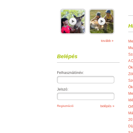
H
tovább »
Me
Mu
Sz
Belépés
A 
Ök
Felhasználónév:
Zö
Sz
Ök
Jelszó:
Me
Idé
Regisztráció
Or
Má
20
Díj
Sze