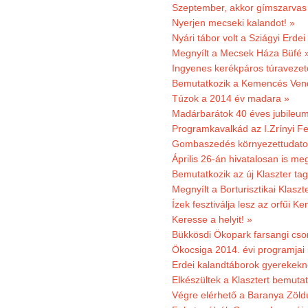
Szeptember, akkor gímszarvas 
Nyerjen mecseki kalandot! »
Nyári tábor volt a Sziágyi Erdei
Megnyílt a Mecsek Háza Büfé 
Ingyenes kerékpáros túravezet
Bemutatkozik a Kemencés Vendé
Túzok a 2014 év madara »
Madárbarátok 40 éves jubileu
Programkavalkád az I.Zrínyi Fe
Gombaszedés környezettudato
Április 26-án hivatalosan is m
Bemutatkozik az új Klaszter t
Megnyílt a Borturisztikai Klasz
Ízek fesztiválja lesz az orfűi 
Keresse a helyit! »
Bükkösdi Ökopark farsangi cso
Ökocsiga 2014. évi programjai
Erdei kalandtáborok gyerekekn
Elkészültek a Klasztert bemutat
Végre elérhető a Baranya Zöldú