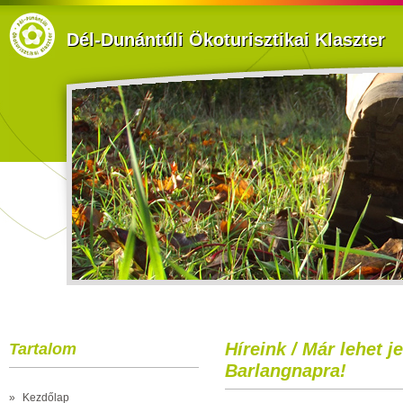
Dél-Dunántúli Ökoturisztikai Klaszter
Híreink / Már lehet j
Tartalom
Barlangnapra!
»
Kezdőlap