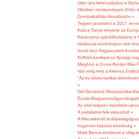
Idén újra lehet pályázni a Dun
Októberi rendezvények Orfűn 
Gombakiállítás Annafürdőn »
Tegyen javaslatot a 2017. év v
Katica Tanya elnyerte az Európ
Karácsonyi ajándékutalvány a H
Vadászati workshopon vett rés
Ismét lesz Nagyanyáink kosztol
Külföldi kerékpáros ifjúsági cs
Meghívó a Cross-Border Bike P
Van még hely a Kikerics Erdész
"Az év ökoturisztikai létesítmén
»
Dél-Dunántúli Ökoturisztikai Kl
Észak-Magyarországot látogatt
Az első teljesen bezöldült váro
A vadállatok fele elpusztult »
A Mecsekerdő erdőpedagógusáé
Ingyenes képzési lehetőség »
Máté Bence töretlenül a világ le