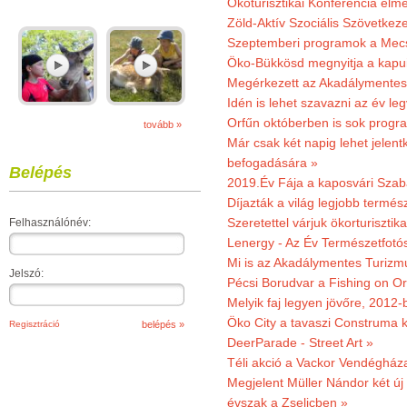
Ökoturisztikai Konferencia él
Zöld-Aktív Szociális Szövetkez
Szeptemberi programok a Mec
Öko-Bükkösd megnyitja a kapui
Megérkezett az Akadálymentes
Idén is lehet szavazni az év leg
Orfűn októberben is sok progr
tovább »
Már csak két napig lehet jele
befogadására »
Belépés
2019.Év Fája a kaposvári Szaba
Díjazták a világ legjobb termész
Szeretettel várjuk ökorturisztik
Felhasználónév:
Lenergy - Az Év Természetfotó
Mi is az Akadálymentes Turizm
Jelszó:
Pécsi Borudvar a Fishing on Or
Melyik faj legyen jövőre, 2012
Öko City a tavaszi Construma ki
Regisztráció
DeerParade - Street Art »
Téli akció a Vackor Vendégház
Megjelent Müller Nándor két ú
évszak a Zselicben »