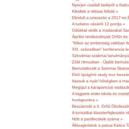
Nyerjen családi belépőt a Kat
Kikeltek a rétisas fiókák »
Elindult a szavazás a 2017-es 
A tudatos vásárló 12 pontja »
Odúkkal védik a madarakat Sa
Áprilisi rendezvények Orfűn és
"Mikor az emberiség valóban fe
XXI. században" konferencia les
Szlovéniai szakmai tanulmányút
Zöld ritmusban - Újabb bemuta
Bemutatkozik a Szennai Skanzen
Első újságírói study tour besz
Itassuk a nyári hőségben a ma
Megújul a karapancsai vadászk
A tagjaink erdei iskola és osztál
honlapunkra »
Beszámoló a II. Orfűi Ökofeszti
A turisztikai klaszterfejlesztés
Nőtt a partifecskék száma »
Állásajánlatok a patcai Katica