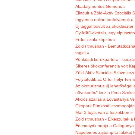
Akadálymentes Gemenc »
Elindult a Zöld-Aktív Szociális 
Ingyenes online tanfolyamok a
Új taggal bővült az ökoklaszter
Gyűrűfű-ökofalu, egy elpusztít
Erdei iskola képzés »
Zöld ritmusban - Bemutatkoznak
tagjai »
Pünkösdi kerékpártúra - beszá
Sikeres ökokonferencia volt K
Zöld-Aktív Szociális Szövetkez
Folytatódik az Orfűi Helyi Ter
Az ökoturizmus új lehetőségei
növekedés" lesz a téma Szeks
Akciós szállás a Lovastanya V
Ökopark Pünkösdi csomagajánl
Már 3 tojás van a fészekben »
Zöld ritmusban - Elkészültek a 
Édesanyák napja a Galagonya
Napelemes zajtompító falakat 