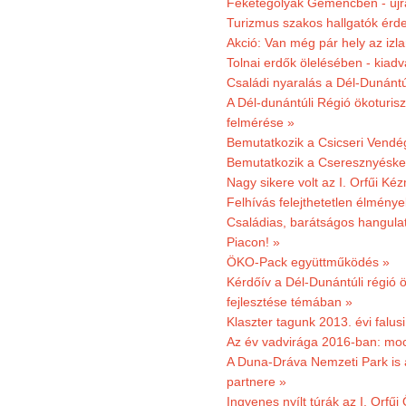
Feketególyák Gemencben - újr
Turizmus szakos hallgatók érdek
Akció: Van még pár hely az izla
Tolnai erdők ölelésében - kiad
Családi nyaralás a Dél-Dunánt
A Dél-dunántúli Régió ökoturisz
felmérése »
Bemutatkozik a Csicseri Vendég
Bemutatkozik a Cseresznyéskert 
Nagy sikere volt az I. Orfűi K
Felhívás felejthetetlen élmény
Családias, barátságos hangulat
Piacon! »
ÖKO-Pack együttműködés »
Kérdőív a Dél-Dunántúli régió ö
fejlesztése témában »
Klaszter tagunk 2013. évi falusi
Az év vadvirága 2016-ban: mocs
A Duna-Dráva Nemzeti Park is a
partnere »
Ingyenes nyílt túrák az I. Orfűi