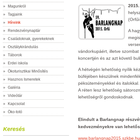
2015.
»
Magunkról
helysz
»
Tagjaink
(Orfűi
»
Híreink
A hag
»
Rendezvénynaptár
megis
»
Családoknak, gyerekeknek
verse
»
Osztálykirándulás
vándorkupáért, illetve szombat
»
Táborok
koncertjén és az azt követő bul
»
Erdei iskola
A hétvégén lehetőség nyílik k
»
Ökoturisztikai Minősítés
büféjében készülnek mindenfé
»
Hasznos Ismeretek
péksüteményekkel és italokkal.
»
Galéria
A réten lesz lehetőség sátorozn
»
Videótár
lehetőségről gondoskodnak.
»
Kapcsolat
»
Öko-totó
Elindult a Barlangnap részvét
kedvezményekre van lehetős
Keresés
www.barlangnap2015.szkbe.hu