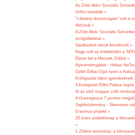
Az Zöld-Aktív Szociális Szövetk
Orfűn tartották »
"Látvány-disznóvágás" volt a m
Aktívnál »
A Zöld-Aktív Szociális Szövetke
szolgáltatásai »
Sasfészket rakott Annafürdő »
Nagy volt az érdeklődés a SEF
Életre kel a Mecsek Zöldút »
Nyereményjáték - Helian NaTou
Üzleti Etikai Díjat nyert a Katic
Erdőgazda tábor gyerekeknek 
A budapesti Eiffel Palace kapta
Itt az első magyar zöld rendsz
A Greenpeace 7 pontos megoldás
Sajtóközlemény - Sikeresen val
Erasmus projekt »
20 éves születésnap a Mecsekerd
»
1.Zöldút-workshop: a környezet