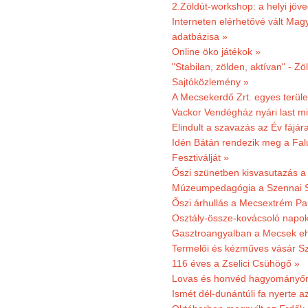
2.Zöldút-workshop: a helyi jöv
Interneten elérhetővé vált Mag
adatbázisa »
Online öko játékok »
"Stabilan, zölden, aktívan" - Zö
Sajtóközlemény »
A Mecsekerdő Zrt. egyes terület
Vackor Vendégház nyári last mi
Elindult a szavazás az Év fájár
Idén Bátán rendezik meg a Fa
Fesztiválját »
Őszi szünetben kisvasutazás a
Múzeumpedagógia a Szennai 
Őszi árhullás a Mecsextrém Pa
Osztály-össze-kovácsoló napok
Gasztroangyalban a Mecsek eh
Termelői és kézműves vásár Sz
116 éves a Zselici Csühögő »
Lovas és honvéd hagyományőr
Ismét dél-dunántúli fa nyerte a