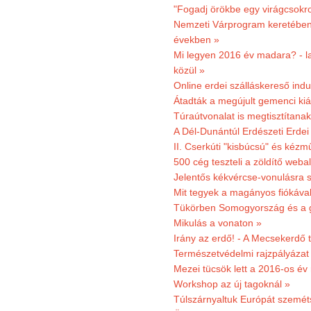
"Fogadj örökbe egy virágcsokro
Nemzeti Várprogram keretében 3
években »
Mi legyen 2016 év madara? - la
közül »
Online erdei szálláskereső indu
Átadták a megújult gemenci kiál
Túraútvonalat is megtisztítana
A Dél-Dunántúl Erdészeti Erdei
II. Cserkúti "kisbúcsú" és kéz
500 cég teszteli a zöldítő weba
Jelentős kékvércse-vonulásra 
Mit tegyek a magányos fiókáva
Tükörben Somogyország és a 
Mikulás a vonaton »
Irány az erdő! - A Mecsekerdő t
Természetvédelmi rajzpályázat 
Mezei tücsök lett a 2016-os év
Workshop az új tagoknál »
Túlszárnyaltuk Európát szemé