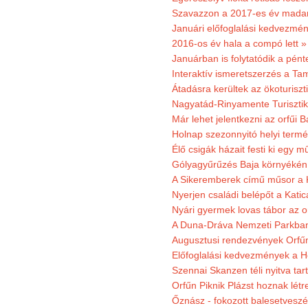
Szavazzon a 2017-es év madar
Januári előfoglalási kedvezmén
2016-os év hala a compó lett »
Januárban is folytatódik a pént
Interaktív ismeretszerzés a T
Átadásra kerültek az ökoturiszt
Nagyatád-Rinyamente Turisztik
Már lehet jelentkezni az orfűi 
Holnap szezonnyitó helyi termé
Élő csigák házait festi ki egy 
Gólyagyűrűzés Baja környékén
A Sikeremberek című műsor a K
Nyerjen családi belépőt a Katic
Nyári gyermek lovas tábor az o
A Duna-Dráva Nemzeti Parkban f
Augusztusi rendezvények Orfű
Előfoglalási kedvezmények a He
Szennai Skanzen téli nyitva tar
Orfűn Piknik Plázst hoznak létr
Őznász - fokozott balesetveszé