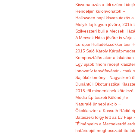
Kisvonatozás a téli szünet idej
Rendeljen különvonatot! »
Halloween napi kisvasutazás a
Melyik faj legyen jövőre, 2015
Szilveszteri buli a Mecsek Ház
A Mecsek Háza jövőre is várja 
Európai Hulladékcsökkentési H
2015 Sajó Károly Kárpát-mede
Komposztálás akár a lakásban 
Egy újabb finom recept klaszter
Innovatív fenyőfavásár - csak 
Sajtóközlemény - Nagysikerű öko
Dunántúli Ökoturisztikai Klaszte
2015-től mindenkinek kötelező 
Média Építészeti Különdíj! »
Naturalé ünnepi akció »
Ökoklaszter a Kossuth Rádió r
Bátaszéki tölgy lett az Év Fája 
"Élményeim a Mecsekerdő erdés
határidejét meghosszabbították