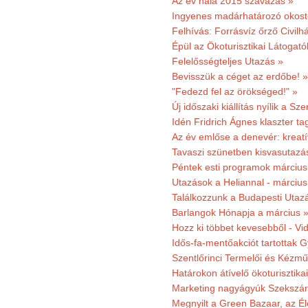
Az év hala 2015 szavazás »
Ingyenes madárhatározó okost
Felhívás: Forrásvíz őrző Civilh
Épül az Ökoturisztikai Látogat
Felelősségteljes Utazás »
Bevisszük a céget az erdőbe! »
"Fedezd fel az örökséged!" »
Új időszaki kiállítás nyílik a S
Idén Fridrich Ágnes klaszter ta
Az év emlőse a denevér: kreat
Tavaszi szünetben kisvasutazá
Péntek esti programok márciusb
Utazások a Heliannal - márciusi
Találkozzunk a Budapesti Utazás
Barlangok Hónapja a március 
Hozz ki többet kevesebből - Vi
Idős-fa-mentőakciót tartottak 
Szentlőrinci Termelői és Kézm
Határokon átívelő ökoturisztika
Marketing nagyágyúk Szekszárd
Megnyilt a Green Bazaar, az É