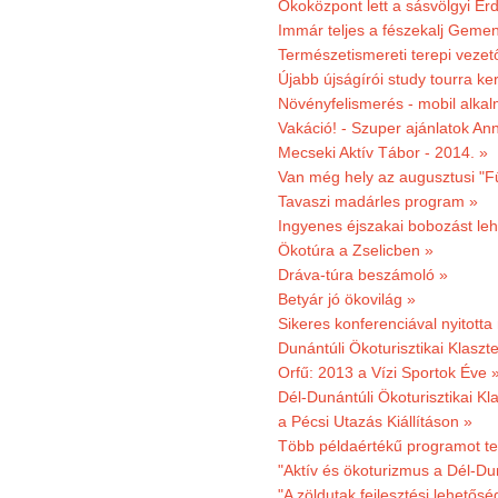
Ökoközpont lett a sásvölgyi Er
Immár teljes a fészekalj Geme
Természetismereti terepi vezet
Újabb újságírói study tourra ker
Növényfelismerés - mobil alka
Vakáció! - Szuper ajánlatok An
Mecseki Aktív Tábor - 2014. »
Van még hely az augusztusi "F
Tavaszi madárles program »
Ingyenes éjszakai bobozást le
Ökotúra a Zselicben »
Dráva-túra beszámoló »
Betyár jó ökovilág »
Sikeres konferenciával nyitotta
Dunántúli Ökoturisztikai Klaszte
Orfű: 2013 a Vízi Sportok Éve 
Dél-Dunántúli Ökoturisztikai Kla
a Pécsi Utazás Kiállításon »
Több példaértékű programot te
"Aktív és ökoturizmus a Dél-Du
"A zöldutak fejlesztési lehetős