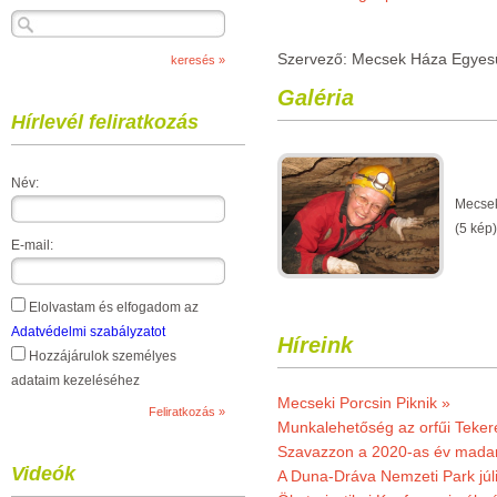
Szervező: Mecsek Háza Egyesü
Galéria
Hírlevél feliratkozás
Név:
Mecsek
(5 kép)
E-mail:
Elolvastam és elfogadom az
Adatvédelmi szabályzatot
Híreink
Hozzájárulok személyes
adataim kezeléséhez
Mecseki Porcsin Piknik »
Munkalehetőség az orfűi Teker
Szavazzon a 2020-as év madar
Videók
A Duna-Dráva Nemzeti Park júli