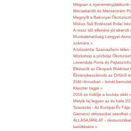
Megvan a nyereményjátékunk 
Mecsekerdő és Mecsextrém Park
Megnyílt a Bakonyai Ökoturiszt
Mókus Suli Erdészeti Erdei Isk
A rossz idő ellenére jól sikerült
Munkalehetőség Lengyel-Anna
számára »
A bőszénfai Szarvasfarm télen i
Workshop a pörbölyi Ökoturisz
Levendula Porta és Pajtaszínhá
Elkészült az Ökopark Bükkösd 
Élménybeszámoló az Orfűről ind
Zöld ritmusban - Ismét bemutat
Klaszter tagjai »
2016 év hüllője a kockás sikló 
Melyik faj legyen az év hala 2
Szavazás - Az Európai Év Fája
Gemenci rétisasokat sasolhat 
ÁLLÁSAJÁNLAT - ökoturisztikai
betöltésére »