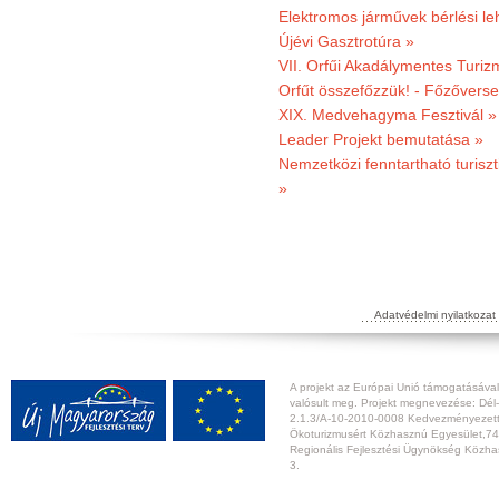
Elektromos járművek bérlési l
Újévi Gasztrotúra »
VII. Orfűi Akadálymentes Turi
Orfűt összefőzzük! - Főzőverse
XIX. Medvehagyma Fesztivál »
Leader Projekt bemutatása »
Nemzetközi fenntartható turiszt
»
Adatvédelmi nyilatkozat
A projekt az Európai Unió támogatásával,
valósult meg. Projekt megnevezése: Dél-
2.1.3/A-10-2010-0008 Kedvezményezett:
Ökoturizmusért Közhasznú Egyesület,74
Regionális Fejlesztési Ügynökség Közhas
3.