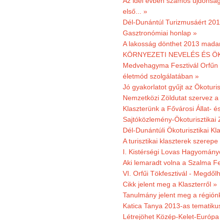
Az idei évben számos újdonság 
első... »
Dél-Dunántúl Turizmusáért 2011
Gasztronómiai honlap »
A lakosság dönthet 2013 madar
KÖRNYEZETI NEVELÉS ÉS ÖK
Medvehagyma Fesztivál Orfűn 
életmód szolgálatában »
Jó gyakorlatot gyűjt az Ökoturis
Nemzetközi Zöldutat szervez a 
Klaszterünk a Fővárosi Állat- 
Sajtóközlemény-Ökoturisztikai 
Dél-Dunántúli Ökoturisztikai Kl
A turisztikai klaszterek szerep
I. Kistérségi Lovas Hagyomány
Aki lemaradt volna a Szalma Fes
VI. Orfűi Tökfesztivál - Megdől
Cikk jelent meg a Klaszterről »
Tanulmány jelent meg a régiónk
Katica Tanya 2013-as tematiku
Létrejöhet Közép-Kelet-Európa 