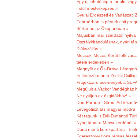
Egy új lehetőség a tanulni vá
indul mesterképzés »
Gyulaj Erdészeti és Vadászati 
Februárban is péntek esti prog
Bértartás az Ökoparkban »
Májusban már szerdától nyitva
Osztálykirándulásnak, nyári táb
Diákszállás »
Mecseki Mézes Körút felhívás
tétele érdekében »
Megnyílt az Ős-Dráva Látogat
Felfedező úton a Zselici Csilla
Projektzáró események a SEFA
Megújult a Vackor Vendégház h
Ne nyúljon az őzgidákhoz! »
DeerParade - Street Art kézmű
Levegőtisztítás magyar módra 
Két tagunk is Dél-Dunántúl Turi
Nyári tábor a Mecsekerdőnél »
Duna menti kerékpártúra - Előfo
Egerészölyv fióka rétisas fész