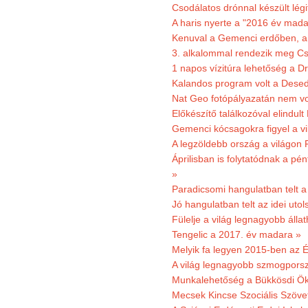
Csodálatos drónnal készült légi
A haris nyerte a "2016 év mada
Kenuval a Gemenci erdőben, a
3. alkalommal rendezik meg Cse
1 napos vízitúra lehetőség a D
Kalandos program volt a Dese
Nat Geo fotópályazatán nem vo
Előkészítő találkozóval elindul
Gemenci kócsagokra figyel a vi
A legzöldebb ország a világon 
Áprilisban is folytatódnak a pé
»
Paradicsomi hangulatban telt 
Jó hangulatban telt az idei uto
Fülelje a világ legnagyobb álla
Tengelic a 2017. év madara »
Melyik fa legyen 2015-ben az É
A világ legnagyobb szmogporsz
Munkalehetőség a Bükkösdi Ök
Mecsek Kincse Szociális Szöve