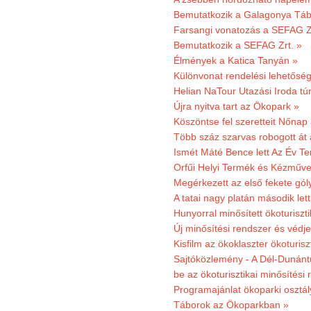
Bemutatkozik a Galagonya Táb
Farsangi vonatozás a SEFAG Zr
Bemutatkozik a SEFAG Zrt. »
Élmények a Katica Tanyán »
Különvonat rendelési lehetőség
Helian NaTour Utazási Iroda tú
Újra nyitva tart az Ökopark »
Köszöntse fel szeretteit Nőna
Több száz szarvas robogott át
Ismét Máté Bence lett Az Év T
Orfűi Helyi Termék és Kézműve
Megérkezett az első fekete gó
A tatai nagy platán második le
Hunyorral minősített ökoturiszti
Új minősítési rendszer és védje
Kisfilm az ökoklaszter ökoturisz
Sajtóközlemény - A Dél-Dunántúl
be az ökoturisztikai minősítési 
Programajánlat ökoparki osztál
Táborok az Ökoparkban »