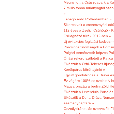
Megnyílott a Csúszdapark a Ka
7 millió tonna műanyagtól sza
»
Lebegő erdő Rotterdamban »
Sikeres volt a cseresznyési odú
112 éves a Zselici Csühögő - K
Csillagnéző túrák 2012-ben »
Új évi akciós foglalási kedvez
Porcsinos finomságok a Porcsi
Polgári természetőr képzés Pa
Óriási rekord született a Katic
Elkészült a Orfű-Tekeres Ifjúsá
Kerékpáros körút ajánló »
Együtt gondolkodás a Dráva és 
Év végére 100%-os szelektív h
Magyarország a berlini Zöld Hé
Elkészült a Levendula Porta és 
Elkészült a Duna-Dráva Nemzet
eseménynaptára »
Osztálykirándulás szervezők F