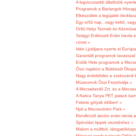
A legviccesebb állatfotók nyert
Programok a Barlangok Hónapj
Elkészültek a legújabb ökoklas
Egy orfűi nap...vagy kettő, vag
Orfűi Helyi Termék és Kézműv
Sziágyi Erdészeti Erdei Iskola e
címet »
Idén Ljubljana nyerte el Európ
Garantált programok tavasszal
Erdők Hete programok a Mecs
Őszi napközi a Bükkösdi Ökop
Nagy érdeklődés a szekszárdi 
Múzeumok Őszi Fesztiválja »
A Mecsekerdő Zrt. és a Mecsex
A Katica Tanya PET palack kamp
Fekete gólyák élőben! »
Nyit a Mecsextrém Park »
Rendkívüli akciós erdei iskola a
Spórolási tippek vezetéshez »
Malom a múltból, látogatóközpo
Márciusi rendezvények Orfűn 