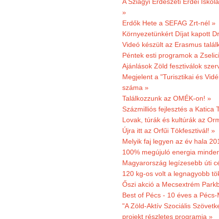
A Sziágyi Erdészeti Erdei Iskol
»
Erdők Hete a SEFAG Zrt-nél »
Környezetünkért Díjat kapott D
Videó készült az Erasmus talál
Péntek esti programok a Zselic
Ajánlások Zöld fesztiválok sze
Megjelent a "Turisztikai és Vid
száma »
Találkozzunk az OMÉK-on! »
Százmilliós fejlesztés a Katica
Lovak, túrák és kultúrák az O
Újra itt az Orfűi Tökfesztivál! »
Melyik faj legyen az év hala 2
100% megújuló energia minden
Magyarország legízesebb úti cé
120 kg-os volt a legnagyobb tök
Őszi akció a Mecsextrém Park
Best of Pécs - 10 éves a Pécs-
"A Zöld-Aktív Szociális Szövetk
projekt részletes programja »