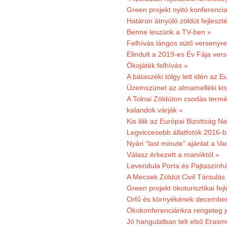
Green projekt nyitó konferenci
Határon átnyúló zöldút fejleszté
Benne leszünk a TV-ben »
Felhívás lángos sütő versenyre
Elindult a 2019-es Év Fája ver
Ökojáték felhívás »
A bátaszéki tölgy lett idén az E
Üzemszünet az almamelléki ki
A Tolnai Zöldúton csodás termész
kalandok várják »
Kis lilik az Európai Bizottság 
Legviccesebb állatfotók 2016-b
Nyári “last minute” ajánlat a 
Válasz érkezett a manóktól »
Levendula Porta és Pajtaszính
A Mecsek Zöldút Civil Társulá
Green projekt ökoturisztikai fejl
Orfű és környékének december 
Ökokonferenciánkra rengeteg j
Jó hangulatban telt első Erasm