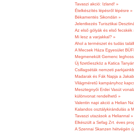
Tavaszi akció: Izland! »
Ételkészítés lépésről lépésre »
Békamentés Sikondán »
Jelentkezés Turisztikai Deszt
Az első gólyák és első fecskék 
Mi lesz a varjakkal? »
Ahol a természet és tudás talál
A Mecsek Háza Egyesület BÜFÉS
Megmenekült Gemenc leghoss
Új fizetőeszköz a Katica Tanyá
Csillagséták nemzeti parkjain
Madarak és Fák Napja a Jaka
Világméretű kampányhoz kapcs
Mesztegnyői Erdei Vasút vonal
különvonat rendelhető »
Valentin napi akció a Helian Na
Kalandos osztálykirándulás a 
Tavaszi utazások a Heliannal »
Elkészült a Sefag Zrt. éves pr
A Szennai Skanzen hétvégén újr