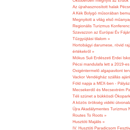
Októberben megnyílt az Erdők
Az újrahasznosított halak Pécs
A Kék Bolygó műsorában bemut
Megnyitott a világ első műanya
Regionális Turizmus Konferenc
Szavazzon az Európai Év Fájár
Tűzgyújtási tilalom »
Hortobágyi darumese, rövid raj
értékekről »
Mókus Suli Erdészeti Erdei Isko
Pécsi mandulafa lett a 2019-es
Oxigéntermelő algapavilont ter
Vackor Vendégház szállás aján
Föld napja a MEX-ben - Pályáz
Mecsekerdő és Mecsextrém Par
Téli szünet a bükkösdi Ökopar
A közös örökség vidéki útvonala
Újra Akadálymentes Turizmus 
Routes To Roots »
Husztóti Majális »
IV. Husztóti Paradicsom Fesztiv