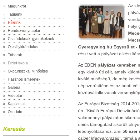
Az id
»
Magunkról
pályá
»
Tagjaink
vendég
»
Híreink
helyi 
»
Rendezvénynaptár
Mecse
»
Családoknak, gyerekeknek
Mecse
Gyeregyalog.hu Egyesület - D
»
Osztálykirándulás
részt vett a pályázat elkészíté
»
Táborok
»
Erdei iskola
Az
EDEN pályázat
keretében m
»
Ökoturisztikai Minősítés
egy kiváló úti célt, amely külö
kiváló minőségű, de még kevésb
»
Hasznos Ismeretek
népszerűsítése és az adott cél
»
Galéria
középvállalkozások versenykép
»
Videótár
Az Európai Bizottság 2014-2015
»
Kapcsolat
ún. "Kiváló Európai Desztinác
»
Öko-totó
valamennyi pályázaton sikerese
uniós támogatást sikerült elnye
Keresés
lebonyolításához, ami
50 ezer 
csipet Magyarország"
, témája