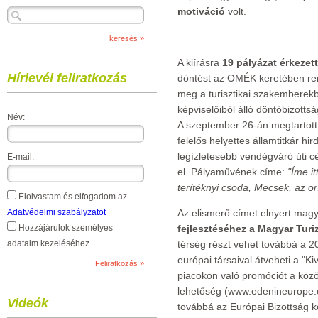
motiváció
volt.
A kiírásra
19 pályázat érkezett
Hírlevél feliratkozás
döntést az OMÉK keretében ren
meg a turisztikai szakemberekb
képviselőiből álló döntőbizottsá
Név:
A szeptember 26-án megtartot
felelős helyettes államtitkár h
legízletesebb vendégváró úti c
E-mail:
el. Pályaművének címe:
"Íme it
terítéknyi csoda, Mecsek, az 
Elolvastam és elfogadom az
Adatvédelmi szabályzatot
Az elismerő címet elnyert mag
Hozzájárulok személyes
fejlesztéséhez a Magyar Turi
adataim kezeléséhez
térség részt vehet továbbá a 2
európai társaival átveheti a "Ki
piacokon való promóciót a közö
lehetőség (www.edenineurope.eu
Videók
továbbá az Európai Bizottság