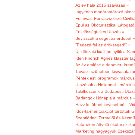
Az év hala 2015 szavazás »
Ingyenes madárhatározó okost
Felhívás: Forrásvíz őrző Civilh
Épül az Ökoturisztikai Látogat
Felelősségteljes Utazás »
Bevisszük a céget az erdőbe! »
"Fedezd fel az örökséged!" »
Új időszaki kiállítás nyílik a S
Idén Fridrich Ágnes klaszter ta
Az év emlőse a denevér: kreat
Tavaszi szünetben kisvasutazá
Péntek esti programok márciusb
Utazások a Heliannal - márciusi
Találkozzunk a Budapesti Utazás
Barlangok Hónapja a március 
Hozz ki többet kevesebből - Vi
Idős-fa-mentőakciót tartottak 
Szentlőrinci Termelői és Kézm
Határokon átívelő ökoturisztika
Marketing nagyágyúk Szekszárd