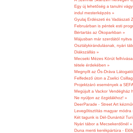
Egy új lehetőség a tanulni vá
indul mesterképzés »
Gyulaj Erdészeti és Vadászati 
Februárban is péntek esti prog
Bértartás az Ökoparkban »
Májusban már szerdától nyitva
Osztálykirándulásnak, nyári táb
Diákszállás »
Mecseki Mézes Körút felhívás
tétele érdekében »
Megnyílt az Ős-Dráva Látogat
Felfedező úton a Zselici Csilla
Projektzáró események a SEFA
Megújult a Vackor Vendégház h
Ne nyúljon az őzgidákhoz! »
DeerParade - Street Art kézmű
Levegőtisztítás magyar módra 
Két tagunk is Dél-Dunántúl Turi
Nyári tábor a Mecsekerdőnél »
Duna menti kerékpártúra - Előfo