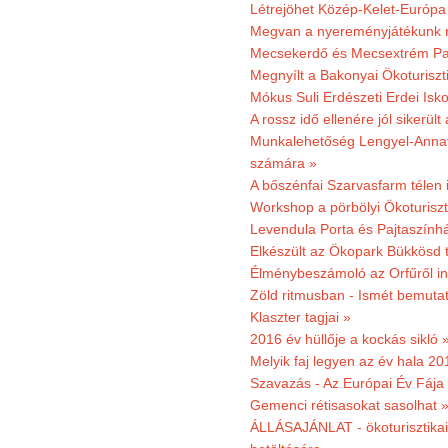
Létrejöhet Közép-Kelet-Európa 
Megvan a nyereményjátékunk 
Mecsekerdő és Mecsextrém Park
Megnyílt a Bakonyai Ökoturiszt
Mókus Suli Erdészeti Erdei Isk
A rossz idő ellenére jól sikerült
Munkalehetőség Lengyel-Anna
számára »
A bőszénfai Szarvasfarm télen i
Workshop a pörbölyi Ökoturisz
Levendula Porta és Pajtaszínhá
Elkészült az Ökopark Bükkösd 
Élménybeszámoló az Orfűről ind
Zöld ritmusban - Ismét bemutat
Klaszter tagjai »
2016 év hüllője a kockás sikló 
Melyik faj legyen az év hala 2
Szavazás - Az Európai Év Fája
Gemenci rétisasokat sasolhat 
ÁLLÁSAJÁNLAT - ökoturisztikai