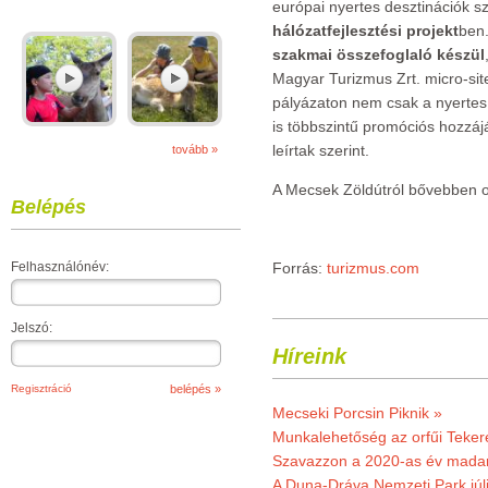
európai nyertes desztinációk 
hálózatfejlesztési projekt
ben.
szakmai összefoglaló készül
Magyar Turizmus Zrt. micro-sit
pályázaton nem csak a nyertes
is többszintű promóciós hozzáj
leírtak szerint.
tovább »
A Mecsek Zöldútról bővebben 
Belépés
Felhasználónév:
Forrás:
turizmus.com
Jelszó:
Híreink
Regisztráció
Mecseki Porcsin Piknik »
Munkalehetőség az orfűi Teker
Szavazzon a 2020-as év madar
A Duna-Dráva Nemzeti Park júli