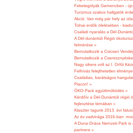
Feketególyák Gemencben - újr
Turizmus szakos hallgatók érdek
Akció: Van még pár hely az izla
Tolnai erdők ölelésében - kiad
Családi nyaralás a Dél-Dunánt
A Dél-dunántúli Régió ökoturisz
felmérése »
Bemutatkozik a Csicseri Vendég
Bemutatkozik a Cseresznyéskert 
Nagy sikere volt az I. Orfűi K
Felhívás felejthetetlen élmény
Családias, barátságos hangulat
Piacon! »
ÖKO-Pack együttműködés »
Kérdőív a Dél-Dunántúli régió ö
fejlesztése témában »
Klaszter tagunk 2013. évi falusi
Az év vadvirága 2016-ban: mocs
A Duna-Dráva Nemzeti Park is a
partnere »