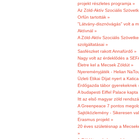
projekt részletes programja »
Az Zöld-Aktív Szociális Szövetk
Orfűn tartották »
"Látvány-disznóvágás" volt a m
Aktívnál »
A Zöld-Aktív Szociális Szövetke
szolgáltatásai »
Sasfészket rakott Annafürdő »
Nagy volt az érdeklődés a SEF
Életre kel a Mecsek Zöldút »
Nyereményjáték - Helian NaTou
Üzleti Etikai Díjat nyert a Katic
Erdőgazda tábor gyerekeknek 
A budapesti Eiffel Palace kapta
Itt az első magyar zöld rendsz
A Greenpeace 7 pontos megoldás
Sajtóközlemény - Sikeresen val
Erasmus projekt »
20 éves születésnap a Mecsekerd
»