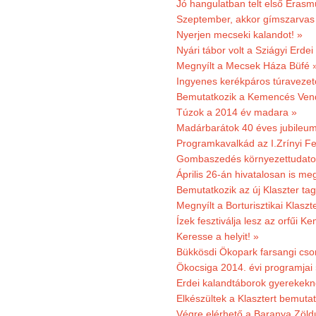
Jó hangulatban telt első Erasm
Szeptember, akkor gímszarvas 
Nyerjen mecseki kalandot! »
Nyári tábor volt a Sziágyi Erdei
Megnyílt a Mecsek Háza Büfé 
Ingyenes kerékpáros túravezet
Bemutatkozik a Kemencés Vendé
Túzok a 2014 év madara »
Madárbarátok 40 éves jubileu
Programkavalkád az I.Zrínyi Fe
Gombaszedés környezettudato
Április 26-án hivatalosan is m
Bemutatkozik az új Klaszter t
Megnyílt a Borturisztikai Klasz
Ízek fesztiválja lesz az orfűi 
Keresse a helyit! »
Bükkösdi Ökopark farsangi cso
Ökocsiga 2014. évi programjai
Erdei kalandtáborok gyerekekn
Elkészültek a Klasztert bemutat
Végre elérhető a Baranya Zöldú