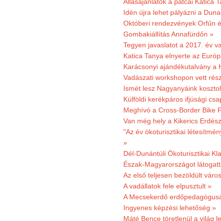
Állásajánlatok a patcai Katica
Idén újra lehet pályázni a Dun
Októberi rendezvények Orfűn 
Gombakiállítás Annafürdőn »
Tegyen javaslatot a 2017. év v
Katica Tanya elnyerte az Európ
Karácsonyi ajándékutalvány a H
Vadászati workshopon vett rés
Ismét lesz Nagyanyáink kosztol
Külföldi kerékpáros ifjúsági cs
Meghívó a Cross-Border Bike P
Van még hely a Kikerics Erdész
"Az év ökoturisztikai létesítmén
»
Dél-Dunántúli Ökoturisztikai Kl
Észak-Magyarországot látogatt
Az első teljesen bezöldült váro
A vadállatok fele elpusztult »
A Mecsekerdő erdőpedagógusáé
Ingyenes képzési lehetőség »
Máté Bence töretlenül a világ le