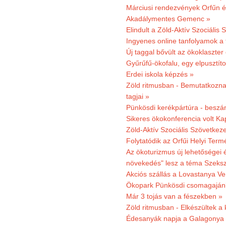
Márciusi rendezvények Orfűn 
Akadálymentes Gemenc »
Elindult a Zöld-Aktív Szociális 
Ingyenes online tanfolyamok a
Új taggal bővült az ökoklaszter
Gyűrűfű-ökofalu, egy elpusztít
Erdei iskola képzés »
Zöld ritmusban - Bemutatkoznak
tagjai »
Pünkösdi kerékpártúra - beszá
Sikeres ökokonferencia volt K
Zöld-Aktív Szociális Szövetkez
Folytatódik az Orfűi Helyi Ter
Az ökoturizmus új lehetőségei
növekedés" lesz a téma Szeks
Akciós szállás a Lovastanya V
Ökopark Pünkösdi csomagajánl
Már 3 tojás van a fészekben »
Zöld ritmusban - Elkészültek a 
Édesanyák napja a Galagonya