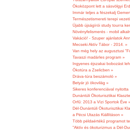
Ökoközpont lett a sásvölgyi Er
Immár teljes a fészekalj Geme
Természetismereti terepi vezet
Újabb újságírói study tourra ker
Növényfelismerés - mobil alka
Vakáció! - Szuper ajánlatok An
Mecseki Aktív Tábor - 2014. »
Van még hely az augusztusi "F
Tavaszi madárles program »
Ingyenes éjszakai bobozást le
Ökotúra a Zselicben »
Dráva-túra beszámoló »
Betyár jó ökovilág »
Sikeres konferenciával nyitotta
Dunántúli Ökoturisztikai Klaszte
Orfű: 2013 a Vízi Sportok Éve 
Dél-Dunántúli Ökoturisztikai Kla
a Pécsi Utazás Kiállításon »
Több példaértékű programot te
"Aktív és ökoturizmus a Dél-Du