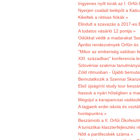
Ingyenes nyílt túrák az I. Orfűi
Nyerjen családi belépőt a Kat
Kikeltek a rétisas fiókák »
Elindult a szavazás a 2017-es 
A tudatos vásárló 12 pontja »
Odúkkal védik a madarakat Sa
Áprilisi rendezvények Orfűn és
"Mikor az emberiség valóban fe
XXI. században" konferencia les
Szlovéniai szakmai tanulmányút
Zöld ritmusban - Újabb bemuta
Bemutatkozik a Szennai Skanzen
Első újságírói study tour besz
Itassuk a nyári hőségben a ma
Megújul a karapancsai vadászk
A tagjaink erdei iskola és osztál
honlapunkra »
Beszámoló a II. Orfűi Ökofeszti
A turisztikai klaszterfejlesztés
Nőtt a partifecskék száma »