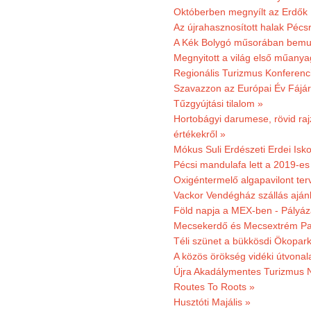
Októberben megnyílt az Erdők
Az újrahasznosított halak Pécs
A Kék Bolygó műsorában bemut
Megnyitott a világ első műanya
Regionális Turizmus Konferenc
Szavazzon az Európai Év Fájár
Tűzgyújtási tilalom »
Hortobágyi darumese, rövid raj
értékekről »
Mókus Suli Erdészeti Erdei Isko
Pécsi mandulafa lett a 2019-es
Oxigéntermelő algapavilont ter
Vackor Vendégház szállás aján
Föld napja a MEX-ben - Pályáz
Mecsekerdő és Mecsextrém Par
Téli szünet a bükkösdi Ökopar
A közös örökség vidéki útvonala
Újra Akadálymentes Turizmus 
Routes To Roots »
Husztóti Majális »