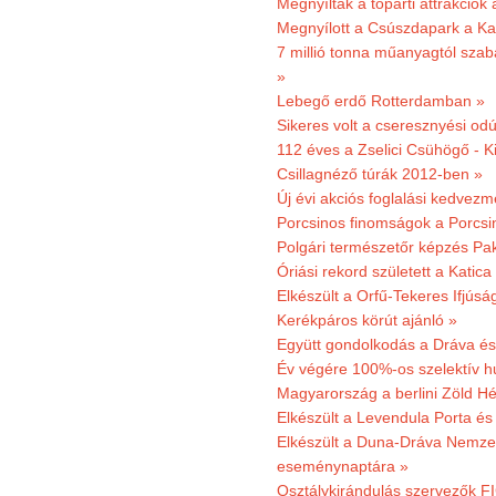
Megnyíltak a tóparti attrakciók
Megnyílott a Csúszdapark a Ka
7 millió tonna műanyagtól sza
»
Lebegő erdő Rotterdamban »
Sikeres volt a cseresznyési odú
112 éves a Zselici Csühögő - K
Csillagnéző túrák 2012-ben »
Új évi akciós foglalási kedvez
Porcsinos finomságok a Porcsi
Polgári természetőr képzés Pa
Óriási rekord született a Katic
Elkészült a Orfű-Tekeres Ifjúsá
Kerékpáros körút ajánló »
Együtt gondolkodás a Dráva és 
Év végére 100%-os szelektív h
Magyarország a berlini Zöld Hé
Elkészült a Levendula Porta és 
Elkészült a Duna-Dráva Nemzet
eseménynaptára »
Osztálykirándulás szervezők F