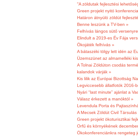
"A zöldutak fejlesztési lehetős
Green projekt nyitó konferenci
Határon átnyúló zöldút fejleszté
Benne leszünk a TV-ben »
Felhívás lángos sütő versenyre
Elindult a 2019-es Év Fája ver
Ökojáték felhívás »
A bátaszéki tölgy lett idén az E
Üzemszünet az almamelléki ki
A Tolnai Zöldúton csodás termész
kalandok várják »
Kis lilik az Európai Bizottság 
Legviccesebb állatfotók 2016-b
Nyári “last minute” ajánlat a 
Válasz érkezett a manóktól »
Levendula Porta és Pajtaszính
A Mecsek Zöldút Civil Társulá
Green projekt ökoturisztikai fejl
Orfű és környékének december 
Ökokonferenciánkra rengeteg j