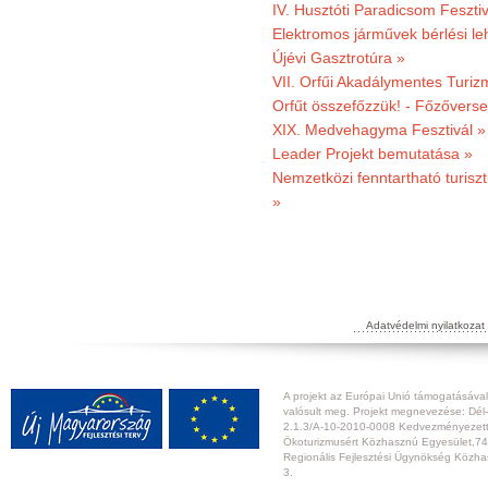
IV. Husztóti Paradicsom Fesztiv
Elektromos járművek bérlési l
Újévi Gasztrotúra »
VII. Orfűi Akadálymentes Turi
Orfűt összefőzzük! - Főzőverse
XIX. Medvehagyma Fesztivál »
Leader Projekt bemutatása »
Nemzetközi fenntartható turiszt
»
Adatvédelmi nyilatkozat
A projekt az Európai Unió támogatásával,
valósult meg. Projekt megnevezése: Dél-
2.1.3/A-10-2010-0008 Kedvezményezett:
Ökoturizmusért Közhasznú Egyesület,74
Regionális Fejlesztési Ügynökség Közhas
3.