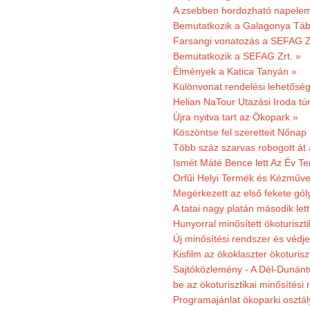
A zsebben hordozható napeleme
Bemutatkozik a Galagonya Táb
Farsangi vonatozás a SEFAG Zr
Bemutatkozik a SEFAG Zrt. »
Élmények a Katica Tanyán »
Különvonat rendelési lehetőség
Helian NaTour Utazási Iroda tú
Újra nyitva tart az Ökopark »
Köszöntse fel szeretteit Nőna
Több száz szarvas robogott át
Ismét Máté Bence lett Az Év T
Orfűi Helyi Termék és Kézműve
Megérkezett az első fekete gó
A tatai nagy platán második le
Hunyorral minősített ökoturiszti
Új minősítési rendszer és védje
Kisfilm az ökoklaszter ökoturisz
Sajtóközlemény - A Dél-Dunántúl
be az ökoturisztikai minősítési 
Programajánlat ökoparki osztál