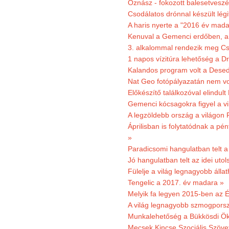
Őznász - fokozott balesetveszé
Csodálatos drónnal készült légi
A haris nyerte a "2016 év mada
Kenuval a Gemenci erdőben, a
3. alkalommal rendezik meg Cse
1 napos vízitúra lehetőség a D
Kalandos program volt a Dese
Nat Geo fotópályazatán nem vo
Előkészítő találkozóval elindul
Gemenci kócsagokra figyel a vi
A legzöldebb ország a világon 
Áprilisban is folytatódnak a pé
»
Paradicsomi hangulatban telt 
Jó hangulatban telt az idei uto
Fülelje a világ legnagyobb álla
Tengelic a 2017. év madara »
Melyik fa legyen 2015-ben az É
A világ legnagyobb szmogporsz
Munkalehetőség a Bükkösdi Ök
Mecsek Kincse Szociális Szöve