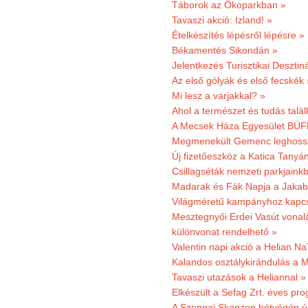
Táborok az Ökoparkban »
Tavaszi akció: Izland! »
Ételkészítés lépésről lépésre »
Békamentés Sikondán »
Jelentkezés Turisztikai Deszt
Az első gólyák és első fecskék 
Mi lesz a varjakkal? »
Ahol a természet és tudás talál
A Mecsek Háza Egyesület BÜFÉS
Megmenekült Gemenc leghoss
Új fizetőeszköz a Katica Tanyá
Csillagséták nemzeti parkjain
Madarak és Fák Napja a Jaka
Világméretű kampányhoz kapcs
Mesztegnyői Erdei Vasút vonal
különvonat rendelhető »
Valentin napi akció a Helian Na
Kalandos osztálykirándulás a 
Tavaszi utazások a Heliannal »
Elkészült a Sefag Zrt. éves pr
A Szennai Skanzen hétvégén újr