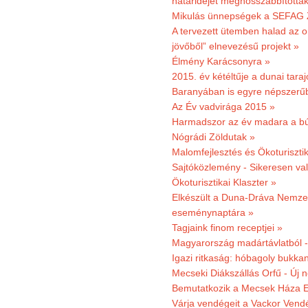
határidejét meghosszabbították
Mikulás ünnepségek a SEFAG Z
A tervezett ütemben halad az o
jövőből” elnevezésű projekt »
Élmény Karácsonyra »
2015. év kétéltűje a dunai tara
Baranyában is egyre népszerű
Az Év vadvirága 2015 »
Harmadszor az év madara a b
Nógrádi Zöldutak »
Malomfejlesztés és Ökoturiszti
Sajtóközlemény - Sikeresen való
Ökoturisztikai Klaszter »
Elkészült a Duna-Dráva Nemzet
eseménynaptára »
Tagjaink finom receptjei »
Magyarország madártávlatból 
Igazi ritkaság: hóbagoly bukkan
Mecseki Diákszállás Orfű - Új n
Bemutatkozik a Mecsek Háza E
Várja vendégeit a Vackor Vend