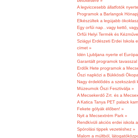
betöltésére »
A legviccesebb állatfotók nyert
Programok a Barlangok Hónapj
Elkészültek a legújabb ökoklas
Egy orfűi nap...vagy kettő, vag
Orfűi Helyi Termék és Kézműv
Sziágyi Erdészeti Erdei Iskola e
címet »
Idén Ljubljana nyerte el Európ
Garantált programok tavasszal
Erdők Hete programok a Mecs
Őszi napközi a Bükkösdi Ökop
Nagy érdeklődés a szekszárdi 
Múzeumok Őszi Fesztiválja »
A Mecsekerdő Zrt. és a Mecsex
A Katica Tanya PET palack kamp
Fekete gólyák élőben! »
Nyit a Mecsextrém Park »
Rendkívüli akciós erdei iskola a
Spórolási tippek vezetéshez »
Malom a múltból, látogatóközpo