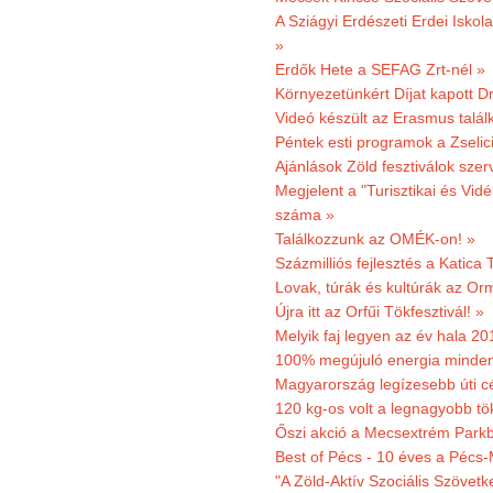
A Sziágyi Erdészeti Erdei Iskol
»
Erdők Hete a SEFAG Zrt-nél »
Környezetünkért Díjat kapott D
Videó készült az Erasmus talál
Péntek esti programok a Zselic
Ajánlások Zöld fesztiválok sze
Megjelent a "Turisztikai és Vid
száma »
Találkozzunk az OMÉK-on! »
Százmilliós fejlesztés a Katica
Lovak, túrák és kultúrák az O
Újra itt az Orfűi Tökfesztivál! »
Melyik faj legyen az év hala 2
100% megújuló energia minden
Magyarország legízesebb úti cé
120 kg-os volt a legnagyobb tök
Őszi akció a Mecsextrém Park
Best of Pécs - 10 éves a Pécs-
"A Zöld-Aktív Szociális Szövetk