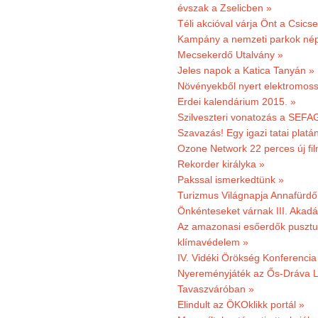
évszak a Zselicben »
Téli akcióval várja Önt a Csics
Kampány a nemzeti parkok nép
Mecsekerdő Utalvány »
Jeles napok a Katica Tanyán »
Növényekből nyert elektromoss
Erdei kalendárium 2015. »
Szilveszteri vonatozás a SEFAG
Szavazás! Egy igazi tatai platán
Ozone Network 22 perces új fil
Rekorder királyka »
Pakssal ismerkedtünk »
Turizmus Világnapja Annafürdő
Önkénteseket várnak III. Akad
Az amazonasi esőerdők pusztu
klímavédelem »
IV. Vidéki Örökség Konferencia
Nyereményjáték az Ős-Dráva L
Tavaszváróban »
Elindult az ÖKOklikk portál »