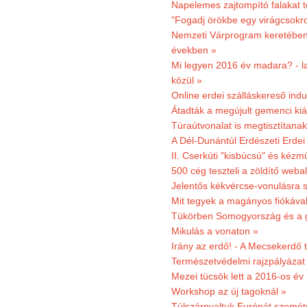
Napelemes zajtompító falakat 
"Fogadj örökbe egy virágcsokro
Nemzeti Várprogram keretében 3
években »
Mi legyen 2016 év madara? - la
közül »
Online erdei szálláskereső indu
Átadták a megújult gemenci kiál
Túraútvonalat is megtisztítana
A Dél-Dunántúl Erdészeti Erdei
II. Cserkúti "kisbúcsú" és kéz
500 cég teszteli a zöldítő weba
Jelentős kékvércse-vonulásra 
Mit tegyek a magányos fiókáva
Tükörben Somogyország és a 
Mikulás a vonaton »
Irány az erdő! - A Mecsekerdő t
Természetvédelmi rajzpályázat 
Mezei tücsök lett a 2016-os év
Workshop az új tagoknál »
Túlszárnyaltuk Európát szemé