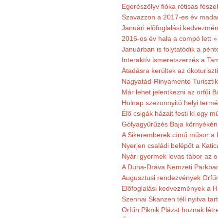
Egerészölyv fióka rétisas fész
Szavazzon a 2017-es év madar
Januári előfoglalási kedvezmén
2016-os év hala a compó lett »
Januárban is folytatódik a pént
Interaktív ismeretszerzés a T
Átadásra kerültek az ökoturiszt
Nagyatád-Rinyamente Turisztik
Már lehet jelentkezni az orfűi 
Holnap szezonnyitó helyi termé
Élő csigák házait festi ki egy 
Gólyagyűrűzés Baja környékén
A Sikeremberek című műsor a K
Nyerjen családi belépőt a Katic
Nyári gyermek lovas tábor az o
A Duna-Dráva Nemzeti Parkban f
Augusztusi rendezvények Orfű
Előfoglalási kedvezmények a He
Szennai Skanzen téli nyitva tar
Orfűn Piknik Plázst hoznak létr