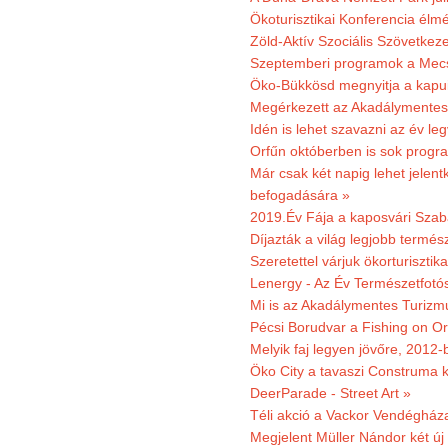
Ökoturisztikai Konferencia él
Zöld-Aktív Szociális Szövetkez
Szeptemberi programok a Mec
Öko-Bükkösd megnyitja a kapui
Megérkezett az Akadálymentes
Idén is lehet szavazni az év leg
Orfűn októberben is sok progr
Már csak két napig lehet jele
befogadására »
2019.Év Fája a kaposvári Szaba
Díjazták a világ legjobb termész
Szeretettel várjuk ökorturisztik
Lenergy - Az Év Természetfotó
Mi is az Akadálymentes Turizm
Pécsi Borudvar a Fishing on Or
Melyik faj legyen jövőre, 2012
Öko City a tavaszi Construma ki
DeerParade - Street Art »
Téli akció a Vackor Vendégház
Megjelent Müller Nándor két ú