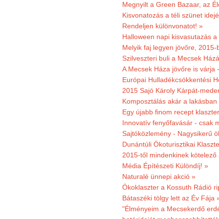
Megnyilt a Green Bazaar, az É
Kisvonatozás a téli szünet idej
Rendeljen különvonatot! »
Halloween napi kisvasutazás a
Melyik faj legyen jövőre, 2015
Szilveszteri buli a Mecsek Ház
A Mecsek Háza jövőre is várja 
Európai Hulladékcsökkentési H
2015 Sajó Károly Kárpát-mede
Komposztálás akár a lakásban 
Egy újabb finom recept klaszter
Innovatív fenyőfavásár - csak 
Sajtóközlemény - Nagysikerű öko
Dunántúli Ökoturisztikai Klaszte
2015-től mindenkinek kötelező 
Média Építészeti Különdíj! »
Naturalé ünnepi akció »
Ökoklaszter a Kossuth Rádió r
Bátaszéki tölgy lett az Év Fája 
"Élményeim a Mecsekerdő erdés