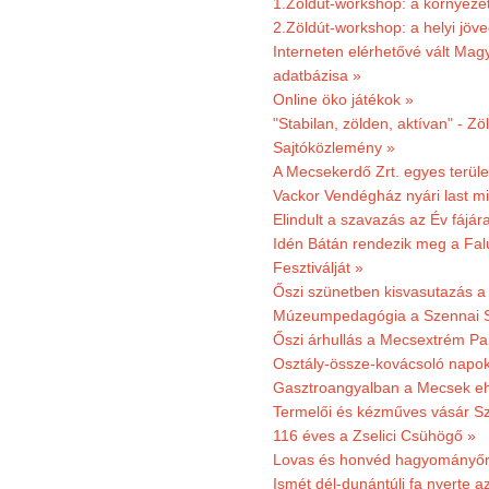
1.Zöldút-workshop: a környezet
2.Zöldút-workshop: a helyi jöv
Interneten elérhetővé vált Mag
adatbázisa »
Online öko játékok »
"Stabilan, zölden, aktívan" - Zö
Sajtóközlemény »
A Mecsekerdő Zrt. egyes terület
Vackor Vendégház nyári last mi
Elindult a szavazás az Év fájár
Idén Bátán rendezik meg a Fa
Fesztiválját »
Őszi szünetben kisvasutazás a
Múzeumpedagógia a Szennai 
Őszi árhullás a Mecsextrém Pa
Osztály-össze-kovácsoló napok
Gasztroangyalban a Mecsek eh
Termelői és kézműves vásár Sz
116 éves a Zselici Csühögő »
Lovas és honvéd hagyományőr
Ismét dél-dunántúli fa nyerte a