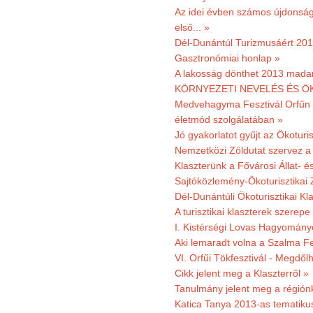
Az idei évben számos újdonság 
első... »
Dél-Dunántúl Turizmusáért 2011
Gasztronómiai honlap »
A lakosság dönthet 2013 madar
KÖRNYEZETI NEVELÉS ÉS ÖK
Medvehagyma Fesztivál Orfűn 
életmód szolgálatában »
Jó gyakorlatot gyűjt az Ökoturis
Nemzetközi Zöldutat szervez a 
Klaszterünk a Fővárosi Állat- 
Sajtóközlemény-Ökoturisztikai 
Dél-Dunántúli Ökoturisztikai Kl
A turisztikai klaszterek szerep
I. Kistérségi Lovas Hagyomány
Aki lemaradt volna a Szalma Fes
VI. Orfűi Tökfesztivál - Megdől
Cikk jelent meg a Klaszterről »
Tanulmány jelent meg a régiónk
Katica Tanya 2013-as tematiku