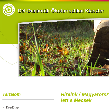
Dél-Dunántúli Ökoturisztikai Klaszter
Híreink / Magyarorsz
Tartalom
lett a Mecsek
»
Kezdőlap