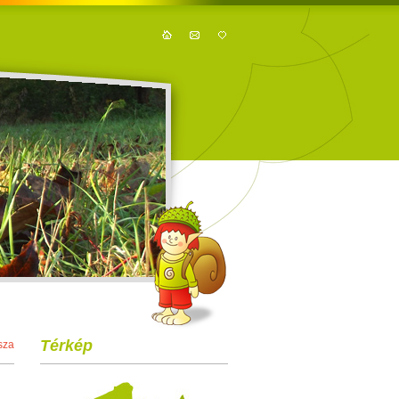
Térkép
sza