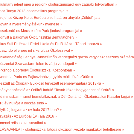
nulmány jelent meg a régiónk ökoturizmusáról egy zágrábi folyóiratban »
tica Tanya 2013-as tematikus programjai »
trejöhet Közép-Kelet-Európa első határon átnyúló „Zöldút”-ja »
gvan a nyereményjátékunk nyertese »
csekerdő és Mecsextrém Park júniusi programjai »
gnyílt a Bakonyai Ökoturisztikai Bemutatóhely »
kus Suli Erdészeti Erdei Iskola és Erdő Háza - Tábori toborzó »
ossz idő ellenére jól sikerült az Ökofesztivál »
nkalehetőség Lengyel-Annafürdőn vendégházi gazda vagy gazdasszony számára
bőszénfai Szarvasfarm télen is várja vendégeit »
rkshop a pörbölyi Ökoturisztikai Központban »
vendula Porta és Pajtaszínház, egy kis múltidézés Orfűn »
készült az Ökopark Bükkösd tervezett eseménynaptára 2013-ra »
ménybeszámoló az Orfűről induló “Tavak között hegygerincen” túráról »
ld ritmusban - Ismét bemutatkoznak a Dél-Dunántúli Ökoturisztikai Klaszter tagjai »
16 év hüllője a kockás sikló »
lyik faj legyen az év hala 2017-ben? »
avazás - Az Európai Év Fája 2016 »
menci rétisasokat sasolhat »
LÁSAJÁNLAT - ökoturisztikai látogatóközpont vezető munkakör betöltésére »