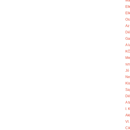
Ma
El
El
Os
Az
Dé
Ga
A 
KÖ
Me
sz
Jó 
Ne
Kl
Sa
Dé
A 
I.
Aki
VI.
Cik