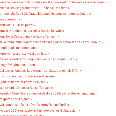
 amazonasi esőerdők pusztulásával egyre égetőbb kérdés a klímavédelem »
. Vidéki Örökség Konferencia - Jó helyek vidéken »
ereményjáték az Ős-Dráva Látogatóközpont vendégei számára »
vaszváróban »
ndult az ÖKOklikk portál »
nyíltak a tóparti attrakciók a Katica Tanyán! »
gnyílott a Csúszdapark a Katica Tanyán! »
millió tonna műanyagtól szabadítja meg az óceánokat az OceanCleanup »
begő erdő Rotterdamban »
keres volt a cseresznyési odú-túra »
2 éves a Zselici Csühögő - Kisvasúti nap május 11-én »
illagnéző túrák 2012-ben »
 évi akciós foglalási kedvezmény diákcsoportoknak Orfűn »
rcsinos finomságok a Porcsin Pikniken »
lgári természetőr képzés Pakson »
ási rekord született a Katica Tanyán! »
készült a Orfű-Tekeres Ifjúsági Szállás 2014. évi rendezvénynaptárja »
rékpáros körút ajánló »
yütt gondolkodás a Dráva és környéke jövőjéről »
 végére 100%-os szelektív hulladékgyűjtés Budapesten »