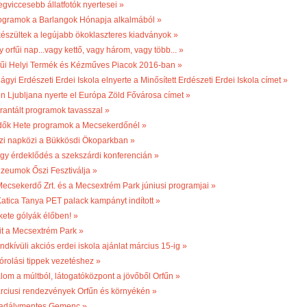
egviccesebb állatfotók nyertesei »
ogramok a Barlangok Hónapja alkalmából »
készültek a legújabb ökoklaszteres kiadványok »
 orfűi nap...vagy kettő, vagy három, vagy több... »
fűi Helyi Termék és Kézműves Piacok 2016-ban »
ágyi Erdészeti Erdei Iskola elnyerte a Minősített Erdészeti Erdei Iskola címet »
én Ljubljana nyerte el Európa Zöld Fővárosa címet »
rantált programok tavasszal »
dők Hete programok a Mecsekerdőnél »
zi napközi a Bükkösdi Ökoparkban »
gy érdeklődés a szekszárdi konferencián »
zeumok Őszi Fesztiválja »
Mecsekerdő Zrt. és a Mecsextrém Park júniusi programjai »
Katica Tanya PET palack kampányt indított »
kete gólyák élőben! »
it a Mecsextrém Park »
ndkívüli akciós erdei iskola ajánlat március 15-ig »
órolási tippek vezetéshez »
lom a múltból, látogatóközpont a jövőből Orfűn »
rciusi rendezvények Orfűn és környékén »
adálymentes Gemenc »