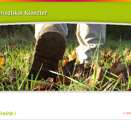
isztikai Klaszter
reink /
« vis