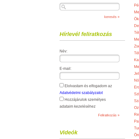
Pé
Me
Ök
De
Té
Hírlevél feliratkozás
Me
Zs
Név:
Té
Ka
Me
E-mail:
Je
Nö
Elolvastam és elfogadom az
Er
Adatvédelmi szabályzatot
Sz
Hozzájárulok személyes
Sza
adataim kezeléséhez
Oz
Re
Pa
Tu
Videók
Ön