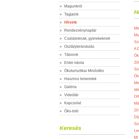
»
Magunkról
H
»
Tagjaink
»
Híreink
Me
»
Rendezvénynaptár
Mu
»
Családoknak, gyerekeknek
Sz
»
Osztálykirándulás
A 
»
Táborok
Ök
Zö
»
Erdei iskola
Sz
»
Ökoturisztikai Minősítés
Ök
»
Hasznos Ismeretek
Me
»
Galéria
Idé
»
Videótár
Or
»
Kapcsolat
Má
20
»
Öko-totó
Díj
Sze
Keresés
Le
Mi