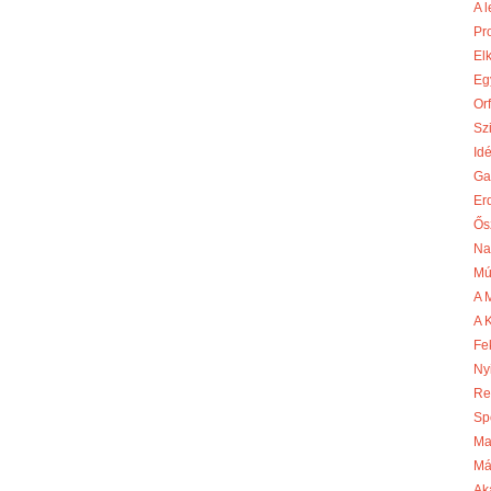
A l
Pr
El
Egy
Or
Szi
Id
Ga
Er
Ős
Na
Mú
A 
A 
Fe
Ny
Re
Sp
Ma
Má
Ak