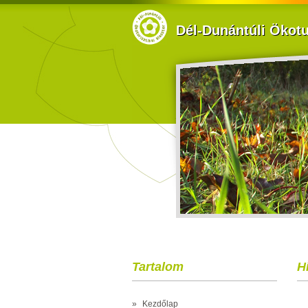
Dél-Dunántúli Ökotur
Tartalom
Hí
»
Kezdőlap