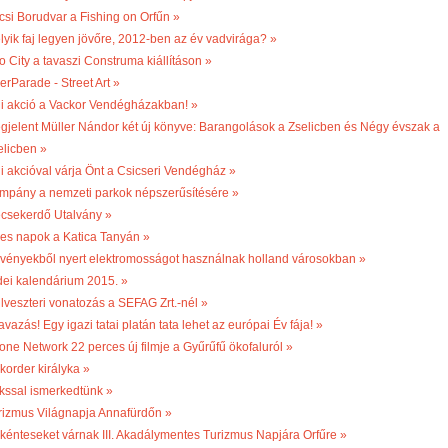
csi Borudvar a Fishing on Orfűn »
lyik faj legyen jövőre, 2012-ben az év vadvirága? »
o City a tavaszi Construma kiállításon »
erParade - Street Art »
li akció a Vackor Vendégházakban! »
gjelent Müller Nándor két új könyve: Barangolások a Zselicben és Négy évszak a
elicben »
li akcióval várja Önt a Csicseri Vendégház »
mpány a nemzeti parkok népszerűsítésére »
csekerdő Utalvány »
les napok a Katica Tanyán »
vényekből nyert elektromosságot használnak holland városokban »
dei kalendárium 2015. »
ilveszteri vonatozás a SEFAG Zrt.-nél »
vazás! Egy igazi tatai platán tata lehet az európai Év fája! »
one Network 22 perces új filmje a Gyűrűfű ökofaluról »
korder királyka »
kssal ismerkedtünk »
rizmus Világnapja Annafürdőn »
kénteseket várnak III. Akadálymentes Turizmus Napjára Orfűre »