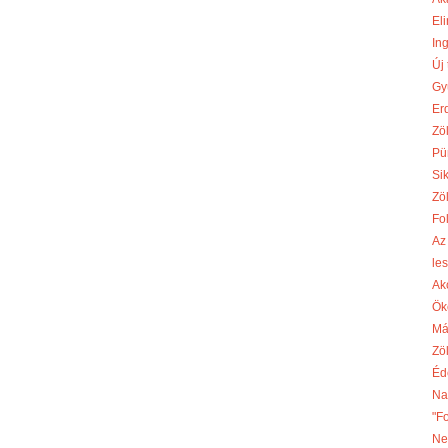
Eli
In
Új
Gy
Er
Zö
Pü
Si
Zö
Fo
Az
le
Ak
Ök
Má
Zö
Éd
Na
"F
Ne