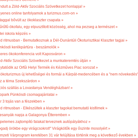
ndult a Zöld-Aktív Szociális Szövetkezet honlapja! »
gyenes online tanfolyamok a turizmus.com-on »
 taggal bővült az ökoklaszter csapata »
űrűfű-ökofalu, egy elpusztított közösség, ahol ma pezseg a természet »
dei iskola képzés »
ld ritmusban - Bemutatkoznak a Dél-Dunántúli Ökoturisztikai Klaszter tagjai »
nkösdi kerékpártúra - beszámolók »
keres ökokonferencia volt Kaposváron »
ld-Aktív Szociális Szövetkezet a munkateremtés útján »
lytatódik az Orfűi Helyi Termék és Kézműves Piac sorozat »
 ökoturizmus új lehetőségei és formái a Kárpát-medencében és a "nem növekedés
sz a téma Szekszárdon »
ciós szállás a Lovastanya Vendégházban! »
opark Pünkösdi csomagajánlatai »
r 3 tojás van a fészekben »
ld ritmusban - Elkészültek a klaszter tagokat bemutató kisfilmek »
esanyák napja a Galagonya Étteremben »
pelemes zajtompító falakat terveznek autópályákhoz »
ogadj örökbe egy virágcsokrot!" Virágkötők egy őszinte mosolyért »
mzeti Várprogram keretében 31 vár felújítása történik meg a következő években »