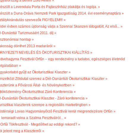
gyarország a berlini Zöld Héten »
készült a Levendula Porta és Pajtaszínház plakátja és logója. »
készült a Duna-Dráva Nemzeti Park Igazgatóság 2014. évi eseménynaptára »
ztálykirándulás szervezők FIGYELEM!!! »
 idei évben számos újdonság várja a Szennai Skanzen látogatóit. Az első... »
l-Dunántúl Turizmusáért 2011. díj »
sztronómiai honlap »
lakosság dönthet 2013 madaráról »
RNYEZETI NEVELÉS ÉS ÖKOTURISZTIKAI KIÁLLÍTÁS »
dvehagyma Fesztivál Orfűn – egy rendezvény a tudatos, egészséges életmód
olgálatában »
gyakorlatot gyűjt az Ökoturisztikai Klaszter »
mzetközi Zöldutat szervez a Dél-Dunántúli Ökoturisztikai Klaszter »
aszterünk a Fővárosi Állat- és Növénykertben »
jtóközlemény-Ökoturisztikai Záró Konferencia »
l-Dunántúli Ökoturisztikai Klaszter - Záró konferencia »
turisztikai klaszterek szerepe a regionális marketingben »
 Kistérségi Lovas Hagyományőrző Fesztivál kerül megrendezésre Orfűn »
 lemaradt volna a Szalma Fesztiválról... »
 Orfűi Tökfesztivál - Megdőlhet az eddigi rekord? »
k jelent meg a Klaszterről »