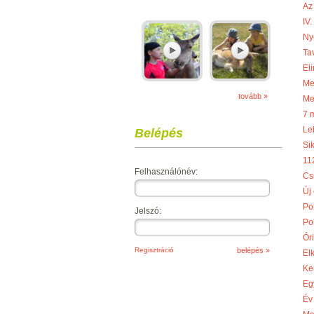
Az
IV
Ny
Ta
Eli
Meg
tovább »
Me
7 
Le
Belépés
Si
11
Felhasználónév:
Cs
Új
Po
Jelszó:
Po
Óri
Regisztráció
El
Ke
Eg
Év