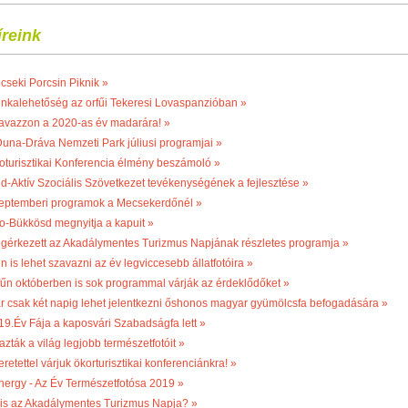
íreink
cseki Porcsin Piknik »
nkalehetőség az orfűi Tekeresi Lovaspanzióban »
avazzon a 2020-as év madarára! »
Duna-Dráva Nemzeti Park júliusi programjai »
oturisztikai Konferencia élmény beszámoló »
ld-Aktív Szociális Szövetkezet tevékenységének a fejlesztése »
eptemberi programok a Mecsekerdőnél »
o-Bükkösd megnyitja a kapuit »
gérkezett az Akadálymentes Turizmus Napjának részletes programja »
n is lehet szavazni az év legviccesebb állatfotóira »
fűn októberben is sok programmal várják az érdeklődőket »
r csak két napig lehet jelentkezni őshonos magyar gyümölcsfa befogadására »
19.Év Fája a kaposvári Szabadságfa lett »
azták a világ legjobb természetfotóit »
retettel várjuk ökorturisztikai konferenciánkra! »
nergy - Az Év Természetfotósa 2019 »
 is az Akadálymentes Turizmus Napja? »