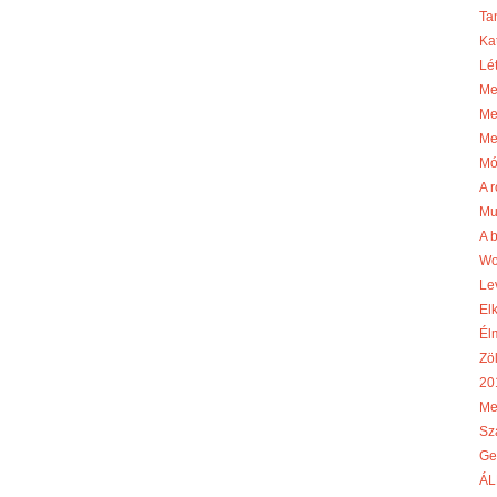
Ta
Ka
Lé
Me
Me
Me
Mó
A r
Mu
A 
Wo
Le
El
Él
Zö
20
Me
Sz
Ge
ÁL