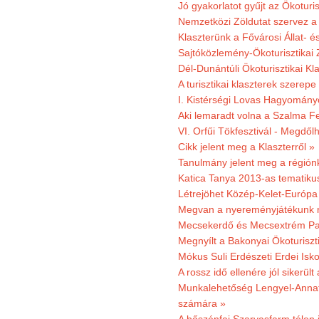
Jó gyakorlatot gyűjt az Ökoturis
Nemzetközi Zöldutat szervez a 
Klaszterünk a Fővárosi Állat- 
Sajtóközlemény-Ökoturisztikai 
Dél-Dunántúli Ökoturisztikai Kl
A turisztikai klaszterek szerep
I. Kistérségi Lovas Hagyomány
Aki lemaradt volna a Szalma Fes
VI. Orfűi Tökfesztivál - Megdől
Cikk jelent meg a Klaszterről »
Tanulmány jelent meg a régiónk
Katica Tanya 2013-as tematiku
Létrejöhet Közép-Kelet-Európa 
Megvan a nyereményjátékunk 
Mecsekerdő és Mecsextrém Park
Megnyílt a Bakonyai Ökoturiszt
Mókus Suli Erdészeti Erdei Isk
A rossz idő ellenére jól sikerült
Munkalehetőség Lengyel-Anna
számára »