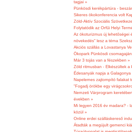
tagjai »
Pünkösdi kerékpártúra - beszá
Sikeres ökokonferencia volt K
Zöld-Aktív Szociális Szövetkez
Folytatódik az Orfűi Helyi Ter
Az ökoturizmus új lehetőségei
növekedés" lesz a téma Szeks
Akciós szállás a Lovastanya V
Ökopark Pünkösdi csomagajánl
Már 3 tojás van a fészekben »
Zöld ritmusban - Elkészültek a 
Édesanyák napja a Galagonya
Napelemes zajtompító falakat 
"Fogadj örökbe egy virágcsokro
Nemzeti Várprogram keretében 3
években »
Mi legyen 2016 év madara? - la
közül »
Online erdei szálláskereső indu
Átadták a megújult gemenci kiál
Túraútvonalat is megtisztítana