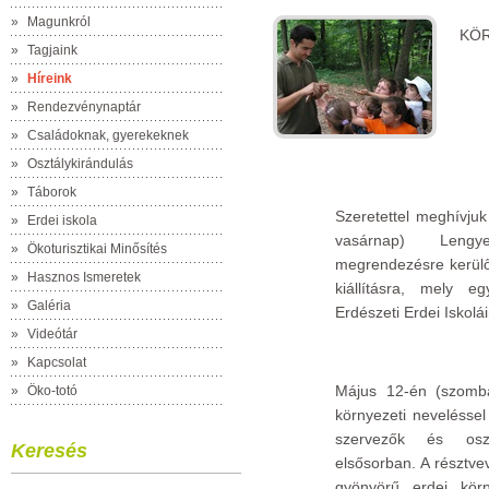
»
Magunkról
KÖR
»
Tagjaink
»
Híreink
»
Rendezvénynaptár
»
Családoknak, gyerekeknek
»
Osztálykirándulás
»
Táborok
Szeretettel meghívju
»
Erdei iskola
vasárnap) Lengy
»
Ökoturisztikai Minősítés
megrendezésre kerülő 
»
Hasznos Ismeretek
kiállításra, mely 
»
Galéria
Erdészeti Erdei Iskolái
»
Videótár
»
Kapcsolat
Május 12-én (szomba
»
Öko-totó
környezeti nevelésse
szervezők és osztá
Keresés
elsősorban. A résztv
gyönyörű erdei kör