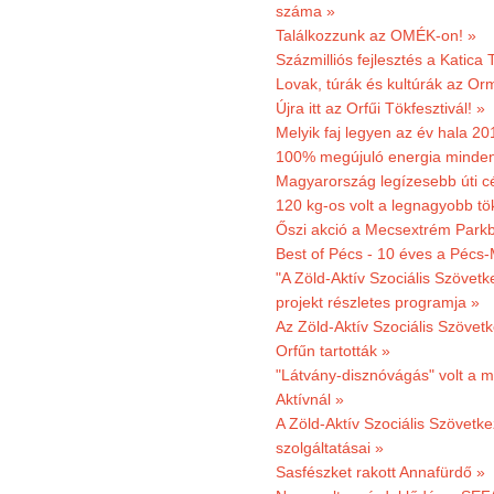
száma »
Találkozzunk az OMÉK-on! »
Százmilliós fejlesztés a Katica
Lovak, túrák és kultúrák az O
Újra itt az Orfűi Tökfesztivál! »
Melyik faj legyen az év hala 2
100% megújuló energia minden
Magyarország legízesebb úti cé
120 kg-os volt a legnagyobb tök
Őszi akció a Mecsextrém Park
Best of Pécs - 10 éves a Pécs-
"A Zöld-Aktív Szociális Szövetk
projekt részletes programja »
Az Zöld-Aktív Szociális Szövetk
Orfűn tartották »
"Látvány-disznóvágás" volt a m
Aktívnál »
A Zöld-Aktív Szociális Szövetke
szolgáltatásai »
Sasfészket rakott Annafürdő »