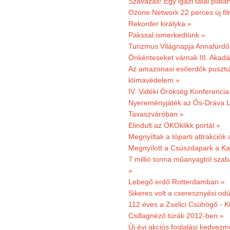
Szavazás! Egy igazi tatai platán
Ozone Network 22 perces új fil
Rekorder királyka »
Pakssal ismerkedtünk »
Turizmus Világnapja Annafürdő
Önkénteseket várnak III. Akad
Az amazonasi esőerdők pusztu
klímavédelem »
IV. Vidéki Örökség Konferencia
Nyereményjáték az Ős-Dráva L
Tavaszváróban »
Elindult az ÖKOklikk portál »
Megnyíltak a tóparti attrakciók
Megnyílott a Csúszdapark a Ka
7 millió tonna műanyagtól sza
»
Lebegő erdő Rotterdamban »
Sikeres volt a cseresznyési odú
112 éves a Zselici Csühögő - K
Csillagnéző túrák 2012-ben »
Új évi akciós foglalási kedvez