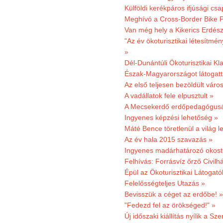
Külföldi kerékpáros ifjúsági cs
Meghívó a Cross-Border Bike P
Van még hely a Kikerics Erdész
"Az év ökoturisztikai létesítmén
»
Dél-Dunántúli Ökoturisztikai Kl
Észak-Magyarországot látogatt
Az első teljesen bezöldült váro
A vadállatok fele elpusztult »
A Mecsekerdő erdőpedagógusáé
Ingyenes képzési lehetőség »
Máté Bence töretlenül a világ le
Az év hala 2015 szavazás »
Ingyenes madárhatározó okost
Felhívás: Forrásvíz őrző Civilh
Épül az Ökoturisztikai Látogat
Felelősségteljes Utazás »
Bevisszük a céget az erdőbe! »
"Fedezd fel az örökséged!" »
Új időszaki kiállítás nyílik a S