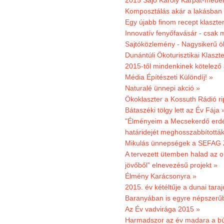
2015 Sajó Károly Kárpát-mede
Komposztálás akár a lakásban 
Egy újabb finom recept klaszter
Innovatív fenyőfavásár - csak 
Sajtóközlemény - Nagysikerű öko
Dunántúli Ökoturisztikai Klaszte
2015-től mindenkinek kötelező 
Média Építészeti Különdíj! »
Naturalé ünnepi akció »
Ökoklaszter a Kossuth Rádió r
Bátaszéki tölgy lett az Év Fája 
"Élményeim a Mecsekerdő erdés
határidejét meghosszabbították
Mikulás ünnepségek a SEFAG Z
A tervezett ütemben halad az o
jövőből” elnevezésű projekt »
Élmény Karácsonyra »
2015. év kétéltűje a dunai tara
Baranyában is egyre népszerű
Az Év vadvirága 2015 »
Harmadszor az év madara a b