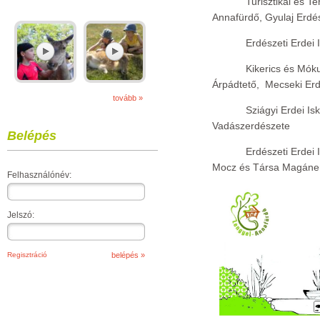
Turisztikai és T
Annafürdő, Gyulaj Erdés
Erdészeti Erdei 
Kikerics és Mókus
Árpádtető, Mecseki Erdé
tovább »
Sziágyi Erdei Is
Vadászerdészete
Belépés
Erdészeti Erdei
Mocz és Társa Magáner
Felhasználónév:
Jelszó:
Regisztráció