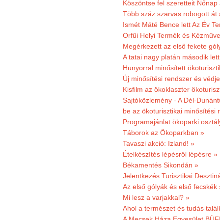
Köszöntse fel szeretteit Nőna
Több száz szarvas robogott át
Ismét Máté Bence lett Az Év T
Orfűi Helyi Termék és Kézműve
Megérkezett az első fekete gó
A tatai nagy platán második le
Hunyorral minősített ökoturiszti
Új minősítési rendszer és védje
Kisfilm az ökoklaszter ökoturisz
Sajtóközlemény - A Dél-Dunántúl
be az ökoturisztikai minősítési 
Programajánlat ökoparki osztál
Táborok az Ökoparkban »
Tavaszi akció: Izland! »
Ételkészítés lépésről lépésre »
Békamentés Sikondán »
Jelentkezés Turisztikai Deszt
Az első gólyák és első fecskék 
Mi lesz a varjakkal? »
Ahol a természet és tudás talál
A Mecsek Háza Egyesület BÜFÉS