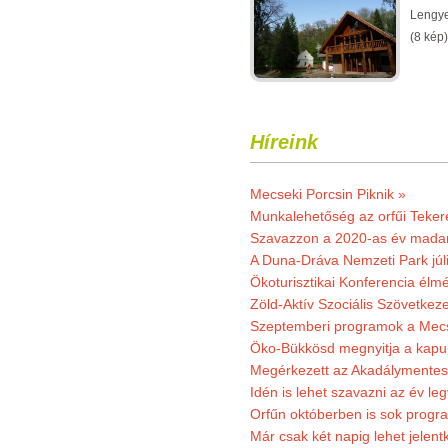
Lengye
(8 kép)
Híreink
Mecseki Porcsin Piknik »
Munkalehetőség az orfűi Teker
Szavazzon a 2020-as év madar
A Duna-Dráva Nemzeti Park júli
Ökoturisztikai Konferencia él
Zöld-Aktív Szociális Szövetkez
Szeptemberi programok a Mec
Öko-Bükkösd megnyitja a kapui
Megérkezett az Akadálymentes
Idén is lehet szavazni az év leg
Orfűn októberben is sok progr
Már csak két napig lehet jele