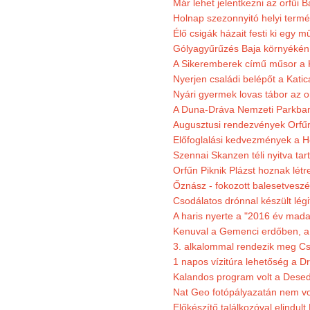
Már lehet jelentkezni az orfűi 
Holnap szezonnyitó helyi termé
Élő csigák házait festi ki egy 
Gólyagyűrűzés Baja környékén
A Sikeremberek című műsor a K
Nyerjen családi belépőt a Katic
Nyári gyermek lovas tábor az o
A Duna-Dráva Nemzeti Parkban f
Augusztusi rendezvények Orfű
Előfoglalási kedvezmények a He
Szennai Skanzen téli nyitva tar
Orfűn Piknik Plázst hoznak létr
Őznász - fokozott balesetveszé
Csodálatos drónnal készült légi
A haris nyerte a "2016 év mada
Kenuval a Gemenci erdőben, a
3. alkalommal rendezik meg Cse
1 napos vízitúra lehetőség a D
Kalandos program volt a Dese
Nat Geo fotópályazatán nem vo
Előkészítő találkozóval elindul