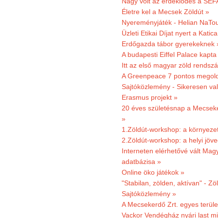
Nagy volt az érdeklődés a SEF
Életre kel a Mecsek Zöldút »
Nyereményjáték - Helian NaTou
Üzleti Etikai Díjat nyert a Katic
Erdőgazda tábor gyerekeknek 
A budapesti Eiffel Palace kapta
Itt az első magyar zöld rendsz
A Greenpeace 7 pontos megoldás
Sajtóközlemény - Sikeresen val
Erasmus projekt »
20 éves születésnap a Mecsekerd
»
1.Zöldút-workshop: a környezet
2.Zöldút-workshop: a helyi jöv
Interneten elérhetővé vált Mag
adatbázisa »
Online öko játékok »
"Stabilan, zölden, aktívan" - Zö
Sajtóközlemény »
A Mecsekerdő Zrt. egyes terület
Vackor Vendégház nyári last mi