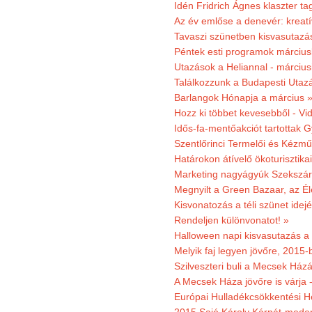
Idén Fridrich Ágnes klaszter ta
Az év emlőse a denevér: kreat
Tavaszi szünetben kisvasutazá
Péntek esti programok márciusb
Utazások a Heliannal - márciusi
Találkozzunk a Budapesti Utazás
Barlangok Hónapja a március 
Hozz ki többet kevesebből - Vi
Idős-fa-mentőakciót tartottak 
Szentlőrinci Termelői és Kézm
Határokon átívelő ökoturisztika
Marketing nagyágyúk Szekszárd
Megnyilt a Green Bazaar, az É
Kisvonatozás a téli szünet idej
Rendeljen különvonatot! »
Halloween napi kisvasutazás a
Melyik faj legyen jövőre, 2015
Szilveszteri buli a Mecsek Ház
A Mecsek Háza jövőre is várja 
Európai Hulladékcsökkentési H