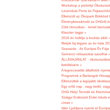
A bőszénfai Szarvasfarm télen i
Workshop a pörbölyi Ökoturisz
Levendula Porta és Pajtaszínhá
Elkészült az Ökopark Bükkösd 
Élménybeszámoló az Orfűről ind
Zöld ritmusban - Ismét bemutat
Klaszter tagjai »
2016 év hüllője a kockás sikló 
Melyik faj legyen az év hala 2
Szavazás - Az Európai Év Fája
Gemenci rétisasokat sasolhat 
ÁLLÁSAJÁNLAT - ökoturisztikai
betöltésére »
A legviccesebb állatfotók nyert
Programok a Barlangok Hónapj
Elkészültek a legújabb ökoklas
Egy orfűi nap...vagy kettő, vag
Orfűi Helyi Termék és Kézműv
Sziágyi Erdészeti Erdei Iskola e
címet »
Idén Ljubljana nyerte el Európ