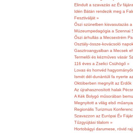
Elindult a szavazás az Év fájár
Idén Bátán rendezik meg a Fa
Fesztiválját »
Őszi szünetben kisvasutazás a
Múzeumpedagógia a Szennai 
Őszi árhullás a Mecsextrém Pa
Osztály-össze-kovácsoló napok
Gasztroangyalban a Mecsek eh
Termelői és kézműves vásár Sz
116 éves a Zselici Csühögő »
Lovas és honvéd hagyományőr
Ismét dél-dunántúli fa nyerte a
Októberben megnyílt az Erdők
Az újrahasznosított halak Pécs
A Kék Bolygó műsorában bemut
Megnyitott a világ első műanya
Regionális Turizmus Konferenc
Szavazzon az Európai Év Fájár
Tűzgyújtási tilalom »
Hortobágyi darumese, rövid raj