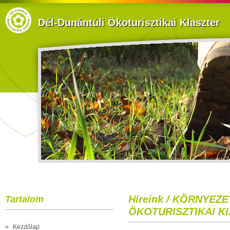
Dél-Dunántúli Ökoturisztikai Klaszter
Híreink / KÖRNYEZ
Tartalom
ÖKOTURISZTIKAI KI
»
Kezdőlap