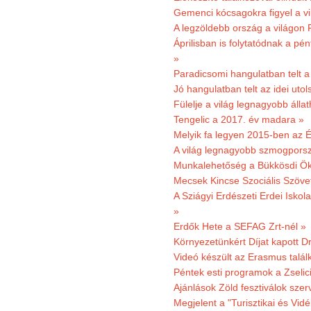
Gemenci kócsagokra figyel a vi
A legzöldebb ország a világon 
Áprilisban is folytatódnak a pé
»
Paradicsomi hangulatban telt 
Jó hangulatban telt az idei uto
Fülelje a világ legnagyobb álla
Tengelic a 2017. év madara »
Melyik fa legyen 2015-ben az É
A világ legnagyobb szmogporsz
Munkalehetőség a Bükkösdi Ök
Mecsek Kincse Szociális Szöve
A Sziágyi Erdészeti Erdei Iskol
»
Erdők Hete a SEFAG Zrt-nél »
Környezetünkért Díjat kapott D
Videó készült az Erasmus talál
Péntek esti programok a Zselic
Ajánlások Zöld fesztiválok sze
Megjelent a "Turisztikai és Vid