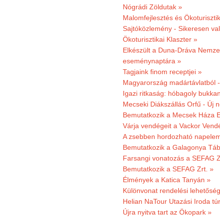
Nógrádi Zöldutak »
Malomfejlesztés és Ökoturiszti
Sajtóközlemény - Sikeresen való
Ökoturisztikai Klaszter »
Elkészült a Duna-Dráva Nemzet
eseménynaptára »
Tagjaink finom receptjei »
Magyarország madártávlatból 
Igazi ritkaság: hóbagoly bukkan
Mecseki Diákszállás Orfű - Új n
Bemutatkozik a Mecsek Háza E
Várja vendégeit a Vackor Vend
A zsebben hordozható napeleme
Bemutatkozik a Galagonya Táb
Farsangi vonatozás a SEFAG Zr
Bemutatkozik a SEFAG Zrt. »
Élmények a Katica Tanyán »
Különvonat rendelési lehetőség
Helian NaTour Utazási Iroda tú
Újra nyitva tart az Ökopark »