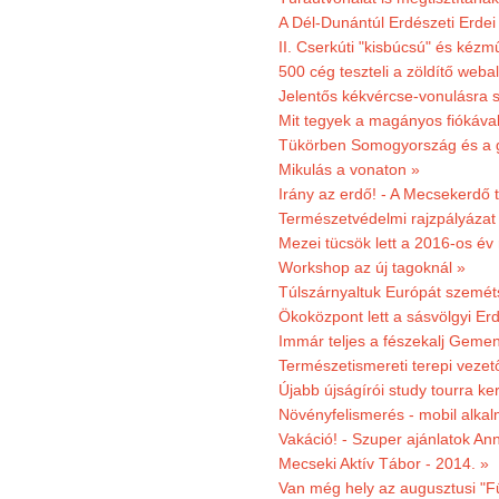
A Dél-Dunántúl Erdészeti Erdei
II. Cserkúti "kisbúcsú" és kéz
500 cég teszteli a zöldítő weba
Jelentős kékvércse-vonulásra 
Mit tegyek a magányos fiókáva
Tükörben Somogyország és a 
Mikulás a vonaton »
Irány az erdő! - A Mecsekerdő t
Természetvédelmi rajzpályázat 
Mezei tücsök lett a 2016-os év
Workshop az új tagoknál »
Túlszárnyaltuk Európát szemé
Ökoközpont lett a sásvölgyi Er
Immár teljes a fészekalj Geme
Természetismereti terepi vezet
Újabb újságírói study tourra ker
Növényfelismerés - mobil alka
Vakáció! - Szuper ajánlatok An
Mecseki Aktív Tábor - 2014. »
Van még hely az augusztusi "F