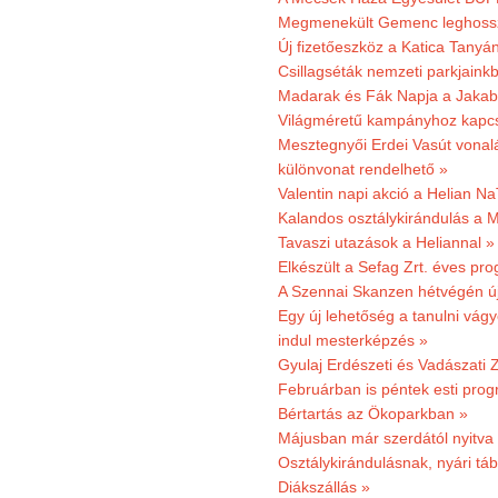
Megmenekült Gemenc leghoss
Új fizetőeszköz a Katica Tanyá
Csillagséták nemzeti parkjain
Madarak és Fák Napja a Jaka
Világméretű kampányhoz kapcs
Mesztegnyői Erdei Vasút vonal
különvonat rendelhető »
Valentin napi akció a Helian Na
Kalandos osztálykirándulás a 
Tavaszi utazások a Heliannal »
Elkészült a Sefag Zrt. éves pr
A Szennai Skanzen hétvégén újr
Egy új lehetőség a tanulni vá
indul mesterképzés »
Gyulaj Erdészeti és Vadászati 
Februárban is péntek esti prog
Bértartás az Ökoparkban »
Májusban már szerdától nyitva
Osztálykirándulásnak, nyári táb
Diákszállás »