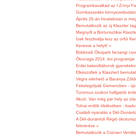
Programkavalkád az I.Zrínyi Fe
Gombaszedés környezettudato
Április 26-án hivatalosan is m
Bemutatkozik az új Klaszter t
Megnyílt a Borturisztikai Klasz
Ízek fesztiválja lesz az orfűi 
Keresse a helyit! »
Bükkösdi Ökopark farsangi cso
Ökocsiga 2014. évi programjai
Erdei kalandtáborok gyerekekn
Elkészültek a Klasztert bemutat
Végre elérhető a Baranya Zöldú
Feketególyák Gemencben - újr
Turizmus szakos hallgatók érdek
Akció: Van még pár hely az izla
Tolnai erdők ölelésében - kiad
Családi nyaralás a Dél-Dunánt
A Dél-dunántúli Régió ökoturisz
felmérése »
Bemutatkozik a Csicseri Vendég