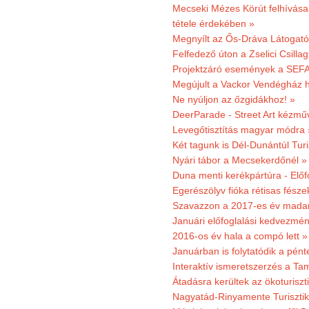
Mecseki Mézes Körút felhívás
tétele érdekében »
Megnyílt az Ős-Dráva Látogat
Felfedező úton a Zselici Csilla
Projektzáró események a SEFA
Megújult a Vackor Vendégház h
Ne nyúljon az őzgidákhoz! »
DeerParade - Street Art kézmű
Levegőtisztítás magyar módra 
Két tagunk is Dél-Dunántúl Turi
Nyári tábor a Mecsekerdőnél »
Duna menti kerékpártúra - Előfo
Egerészölyv fióka rétisas fész
Szavazzon a 2017-es év madar
Januári előfoglalási kedvezmén
2016-os év hala a compó lett »
Januárban is folytatódik a pént
Interaktív ismeretszerzés a T
Átadásra kerültek az ökoturiszt
Nagyatád-Rinyamente Turisztik