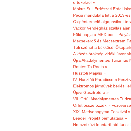
értékekről »
Mókus Suli Erdészeti Erdei Isko
Pécsi mandulafa lett a 2019-es
Oxigéntermelő algapavilont ter
Vackor Vendégház szállás aján
Föld napja a MEX-ben - Pályáz
Mecsekerdő és Mecsextrém Par
Téli szünet a bükkösdi Ökopar
A közös örökség vidéki útvonala
Újra Akadálymentes Turizmus 
Routes To Roots »
Husztóti Majális »
IV. Husztóti Paradicsom Fesztiv
Elektromos járművek bérlési l
Újévi Gasztrotúra »
VII. Orfűi Akadálymentes Turi
Orfűt összefőzzük! - Főzőverse
XIX. Medvehagyma Fesztivál »
Leader Projekt bemutatása »
Nemzetközi fenntartható turiszt