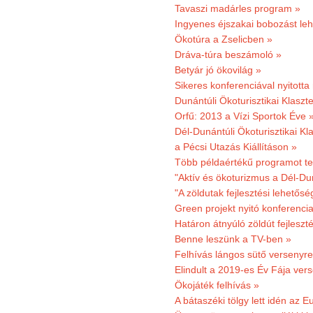
Tavaszi madárles program »
Ingyenes éjszakai bobozást le
Ökotúra a Zselicben »
Dráva-túra beszámoló »
Betyár jó ökovilág »
Sikeres konferenciával nyitotta
Dunántúli Ökoturisztikai Klaszte
Orfű: 2013 a Vízi Sportok Éve 
Dél-Dunántúli Ökoturisztikai Kla
a Pécsi Utazás Kiállításon »
Több példaértékű programot te
"Aktív és ökoturizmus a Dél-Du
"A zöldutak fejlesztési lehetős
Green projekt nyitó konferenci
Határon átnyúló zöldút fejleszté
Benne leszünk a TV-ben »
Felhívás lángos sütő versenyre
Elindult a 2019-es Év Fája ver
Ökojáték felhívás »
A bátaszéki tölgy lett idén az E