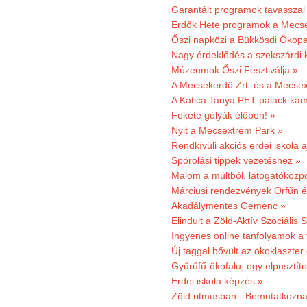
Garantált programok tavasszal
Erdők Hete programok a Mecs
Őszi napközi a Bükkösdi Ökop
Nagy érdeklődés a szekszárdi 
Múzeumok Őszi Fesztiválja »
A Mecsekerdő Zrt. és a Mecsex
A Katica Tanya PET palack kamp
Fekete gólyák élőben! »
Nyit a Mecsextrém Park »
Rendkívüli akciós erdei iskola a
Spórolási tippek vezetéshez »
Malom a múltból, látogatóközpo
Márciusi rendezvények Orfűn 
Akadálymentes Gemenc »
Elindult a Zöld-Aktív Szociális 
Ingyenes online tanfolyamok a
Új taggal bővült az ökoklaszter
Gyűrűfű-ökofalu, egy elpusztít
Erdei iskola képzés »
Zöld ritmusban - Bemutatkoznak