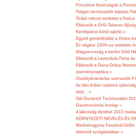
Porcsinos finomságok a Porcsi
Polgári természetőr képzés Pa
Óriási rekord született a Katic
Elkészült a Orfű-Tekeres Ifjúsá
Kerékpáros körút ajánló »
Együtt gondolkodás a Dráva és 
Év végére 100%-os szelektív h
Magyarország a berlini Zöld Hé
Elkészült a Levendula Porta és 
Elkészült a Duna-Dráva Nemzet
eseménynaptára »
Osztálykirándulás szervezők F
Az idei évben számos újdonság 
első... »
Dél-Dunántúl Turizmusáért 2011
Gasztronómiai honlap »
A lakosság dönthet 2013 madar
KÖRNYEZETI NEVELÉS ÉS ÖK
Medvehagyma Fesztivál Orfűn 
életmód szolgálatában »