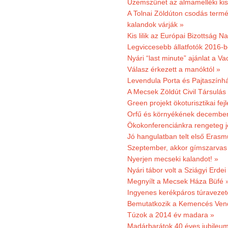
Üzemszünet az almamelléki ki
A Tolnai Zöldúton csodás termész
kalandok várják »
Kis lilik az Európai Bizottság 
Legviccesebb állatfotók 2016-b
Nyári “last minute” ajánlat a 
Válasz érkezett a manóktól »
Levendula Porta és Pajtaszính
A Mecsek Zöldút Civil Társulá
Green projekt ökoturisztikai fejl
Orfű és környékének december 
Ökokonferenciánkra rengeteg j
Jó hangulatban telt első Erasm
Szeptember, akkor gímszarvas 
Nyerjen mecseki kalandot! »
Nyári tábor volt a Sziágyi Erdei
Megnyílt a Mecsek Háza Büfé 
Ingyenes kerékpáros túravezet
Bemutatkozik a Kemencés Vendé
Túzok a 2014 év madara »
Madárbarátok 40 éves jubileu