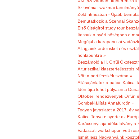
XXI. században" konferencia les
Szlovéniai szakmai tanulmányút
Zöld ritmusban - Újabb bemuta
Bemutatkozik a Szennai Skanzen
Első újságírói study tour besz
Itassuk a nyári hőségben a ma
Megújul a karapancsai vadászk
A tagjaink erdei iskola és osztál
honlapunkra »
Beszámoló a II. Orfűi Ökofeszti
A turisztikai klaszterfejlesztés
Nőtt a partifecskék száma »
Állásajánlatok a patcai Katica
Idén újra lehet pályázni a Dun
Októberi rendezvények Orfűn 
Gombakiállítás Annafürdőn »
Tegyen javaslatot a 2017. év v
Katica Tanya elnyerte az Európ
Karácsonyi ajándékutalvány a H
Vadászati workshopon vett rés
Ismét lesz Nagyanyáink kosztol