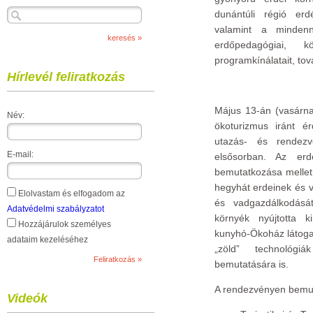
dunántúli régió erdé
valamint a mindenn
erdőpedagógiai, k
programkínálatait, to
Hírlevél feliratkozás
Május 13-án (vasárnap
Név:
ökoturizmus iránt é
utazás- és rendezvé
E-mail:
elsősorban. Az erdé
bemutatkozása mellet 
hegyhát erdeinek és vi
Elolvastam és elfogadom az
és vadgazdálkodását, 
Adatvédelmi szabályzatot
környék nyújtotta ki
Hozzájárulok személyes
kunyhó-Ökoház látogat
adataim kezeléséhez
„zöld” technológ
bemutatására is.
A rendezvényen bemuta
Videók