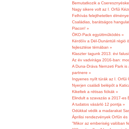
Bemutatkozik a Cseresznyéskert 
Nagy sikere volt az I. Orfűi K
Felhívás felejthetetlen élmény
Családias, barátságos hangulat
Piacon! »
ÖKO-Pack együttműködés »
Kérdőív a Dél-Dunántúli régió ö
fejlesztése témában »
Klaszter tagunk 2013. évi falusi
Az év vadvirága 2016-ban: mocs
A Duna-Dráva Nemzeti Park is a
partnere »
Ingyenes nyílt túrák az I. Orfűi
Nyerjen családi belépőt a Kat
Kikeltek a rétisas fiókák »
Elindult a szavazás a 2017-es 
A tudatos vásárló 12 pontja »
Odúkkal védik a madarakat Sa
Áprilisi rendezvények Orfűn és
"Mikor az emberiség valóban fe