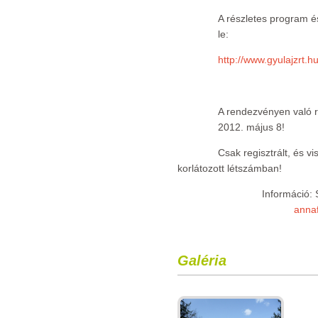
A részletes program és 
le:
http://www.gyulajzrt.h
A rendezvényen való r
2012. május 8!
Csak regisztrált, és v
korlátozott létszámban!
Információ: 
anna
Galéria