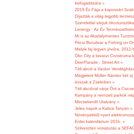
befogadására »
2019.Év Fája a kaposvári Szaba
Díjazták a világ legjobb termész
Szeretettel várjuk ökorturisztik
Lenergy - Az Év Természetfotó
Mi is az Akadálymentes Turizm
Pécsi Borudvar a Fishing on Or
Melyik faj legyen jövőre, 2012
Öko City a tavaszi Construma ki
DeerParade - Street Art »
Téli akció a Vackor Vendégház
Megjelent Müller Nándor két ú
évszak a Zselicben »
Téli akcióval várja Önt a Csics
Kampány a nemzeti parkok nép
Mecsekerdő Utalvány »
Jeles napok a Katica Tanyán »
Növényekből nyert elektromoss
Erdei kalendárium 2015. »
Szilveszteri vonatozás a SEFAG