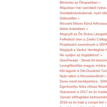
Bértartás az Ökoparkban »
Májusban már szerdától nyitva
Osztálykirándulásnak, nyári táb
Diákszállás »
Mecseki Mézes Körút felhívás
tétele érdekében »
Megnyílt az Ős-Dráva Látogat
Felfedező úton a Zselici Csilla
Projektzáró események a SEFA
Megújult a Vackor Vendégház h
Ne nyúljon az őzgidákhoz! »
DeerParade - Street Art kézmű
Levegőtisztítás magyar módra 
Két tagunk is Dél-Dunántúl Turi
Nyári tábor a Mecsekerdőnél »
Duna menti kerékpártúra - Előfo
Egerészölyv fióka rétisas fész
Szavazzon a 2017-es év madar
Januári előfoglalási kedvezmén
2016-os év hala a compó lett »