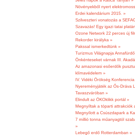
Jeles napok a Katica Tanyán »
Növényekből nyert elektromoss
Erdei kalendárium 2015. »
Szilveszteri vonatozás a SEFAG
Szavazás! Egy igazi tatai platán
Ozone Network 22 perces új fil
Rekorder királyka »
Pakssal ismerkedtünk »
Turizmus Világnapja Annafürdő
Önkénteseket várnak III. Akad
Az amazonasi esőerdők pusztu
klímavédelem »
IV. Vidéki Örökség Konferencia
Nyereményjáték az Ős-Dráva L
Tavaszváróban »
Elindult az ÖKOklikk portál »
Megnyíltak a tóparti attrakciók
Megnyílott a Csúszdapark a Ka
7 millió tonna műanyagtól sza
»
Lebegő erdő Rotterdamban »