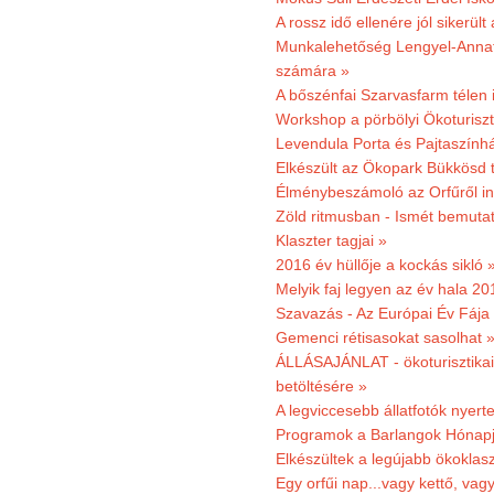
A rossz idő ellenére jól sikerült
Munkalehetőség Lengyel-Anna
számára »
A bőszénfai Szarvasfarm télen i
Workshop a pörbölyi Ökoturisz
Levendula Porta és Pajtaszínhá
Elkészült az Ökopark Bükkösd 
Élménybeszámoló az Orfűről ind
Zöld ritmusban - Ismét bemutat
Klaszter tagjai »
2016 év hüllője a kockás sikló 
Melyik faj legyen az év hala 2
Szavazás - Az Európai Év Fája
Gemenci rétisasokat sasolhat 
ÁLLÁSAJÁNLAT - ökoturisztikai
betöltésére »
A legviccesebb állatfotók nyert
Programok a Barlangok Hónapj
Elkészültek a legújabb ökoklas
Egy orfűi nap...vagy kettő, vag