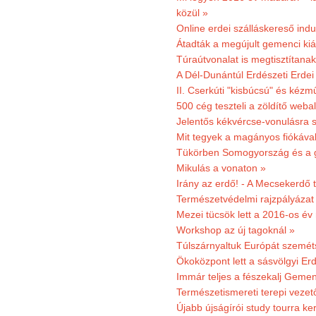
közül »
Online erdei szálláskereső indu
Átadták a megújult gemenci kiál
Túraútvonalat is megtisztítana
A Dél-Dunántúl Erdészeti Erdei
II. Cserkúti "kisbúcsú" és kéz
500 cég teszteli a zöldítő weba
Jelentős kékvércse-vonulásra 
Mit tegyek a magányos fiókáva
Tükörben Somogyország és a 
Mikulás a vonaton »
Irány az erdő! - A Mecsekerdő t
Természetvédelmi rajzpályázat 
Mezei tücsök lett a 2016-os év
Workshop az új tagoknál »
Túlszárnyaltuk Európát szemé
Ökoközpont lett a sásvölgyi Er
Immár teljes a fészekalj Geme
Természetismereti terepi vezet
Újabb újságírói study tourra ker