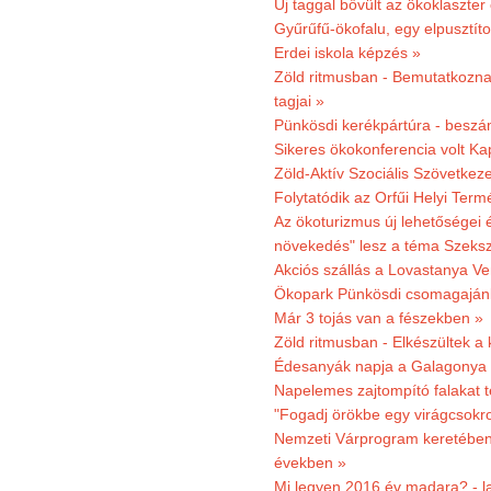
Új taggal bővült az ökoklaszter
Gyűrűfű-ökofalu, egy elpusztít
Erdei iskola képzés »
Zöld ritmusban - Bemutatkoznak
tagjai »
Pünkösdi kerékpártúra - beszá
Sikeres ökokonferencia volt K
Zöld-Aktív Szociális Szövetkez
Folytatódik az Orfűi Helyi Ter
Az ökoturizmus új lehetőségei
növekedés" lesz a téma Szeks
Akciós szállás a Lovastanya V
Ökopark Pünkösdi csomagajánl
Már 3 tojás van a fészekben »
Zöld ritmusban - Elkészültek a 
Édesanyák napja a Galagonya
Napelemes zajtompító falakat 
"Fogadj örökbe egy virágcsokro
Nemzeti Várprogram keretében 3
években »
Mi legyen 2016 év madara? - la