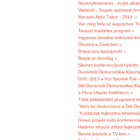
Növényfelismerés - mobil alka
Vakáció! - Szuper ajánlatok An
Mecseki Aktív Tábor - 2014. »
Van még hely az augusztusi "F
Tavaszi madárles program »
Ingyenes éjszakai bobozást le
Ökotúra a Zselicben »
Dráva-túra beszámoló »
Betyár jó ökovilág »
Sikeres konferenciával nyitotta
Dunántúli Ökoturisztikai Klaszte
Orfű: 2013 a Vízi Sportok Éve 
Dél-Dunántúli Ökoturisztikai Kla
a Pécsi Utazás Kiállításon »
Több példaértékű programot te
"Aktív és ökoturizmus a Dél-Du
"A zöldutak fejlesztési lehetős
Green projekt nyitó konferenci
Határon átnyúló zöldút fejleszté
Benne leszünk a TV-ben »