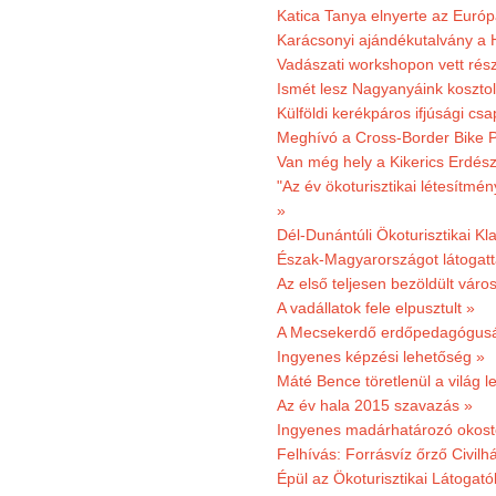
Katica Tanya elnyerte az Európ
Karácsonyi ajándékutalvány a H
Vadászati workshopon vett rés
Ismét lesz Nagyanyáink kosztol
Külföldi kerékpáros ifjúsági cs
Meghívó a Cross-Border Bike P
Van még hely a Kikerics Erdész
"Az év ökoturisztikai létesítmén
»
Dél-Dunántúli Ökoturisztikai Kl
Észak-Magyarországot látogatt
Az első teljesen bezöldült váro
A vadállatok fele elpusztult »
A Mecsekerdő erdőpedagógusáé
Ingyenes képzési lehetőség »
Máté Bence töretlenül a világ le
Az év hala 2015 szavazás »
Ingyenes madárhatározó okost
Felhívás: Forrásvíz őrző Civilh
Épül az Ökoturisztikai Látogat