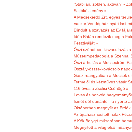
"Stabilan, zölden, aktívan" - Zö
Sajtóközlemény »
A Mecsekerdő Zrt. egyes terület
Vackor Vendégház nyári last mi
Elindult a szavazás az Év fájár
Idén Bátán rendezik meg a Fa
Fesztiválját »
Őszi szünetben kisvasutazás a
Múzeumpedagógia a Szennai 
Őszi árhullás a Mecsextrém Pa
Osztály-össze-kovácsoló napok
Gasztroangyalban a Mecsek eh
Termelői és kézműves vásár Sz
116 éves a Zselici Csühögő »
Lovas és honvéd hagyományőr
Ismét dél-dunántúli fa nyerte a
Októberben megnyílt az Erdők
Az újrahasznosított halak Pécs
A Kék Bolygó műsorában bemut
Megnyitott a világ első műanya