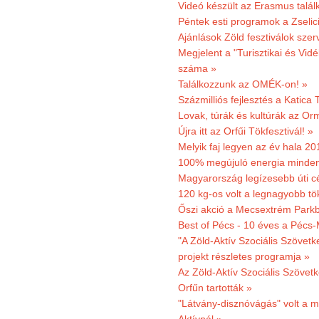
Videó készült az Erasmus talál
Péntek esti programok a Zselic
Ajánlások Zöld fesztiválok sze
Megjelent a "Turisztikai és Vid
száma »
Találkozzunk az OMÉK-on! »
Százmilliós fejlesztés a Katica
Lovak, túrák és kultúrák az O
Újra itt az Orfűi Tökfesztivál! »
Melyik faj legyen az év hala 2
100% megújuló energia minden
Magyarország legízesebb úti cé
120 kg-os volt a legnagyobb tök
Őszi akció a Mecsextrém Park
Best of Pécs - 10 éves a Pécs-
"A Zöld-Aktív Szociális Szövetk
projekt részletes programja »
Az Zöld-Aktív Szociális Szövetk
Orfűn tartották »
"Látvány-disznóvágás" volt a m