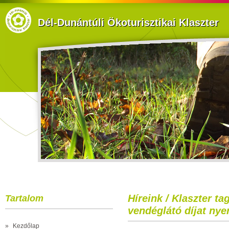
Dél-Dunántúli Ökoturisztikai Klaszter
Híreink / Klaszter ta
Tartalom
vendéglátó díjat nye
»
Kezdőlap