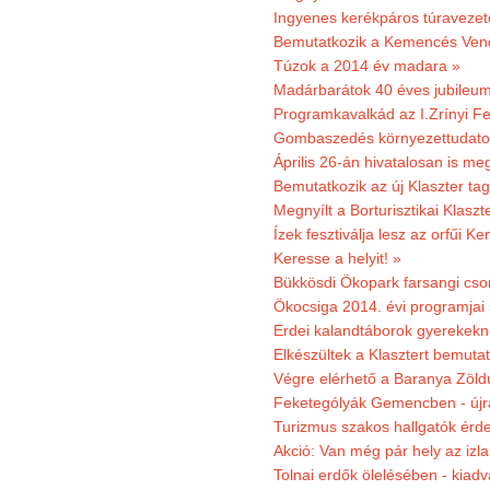
Ingyenes kerékpáros túravezet
Bemutatkozik a Kemencés Vendé
Túzok a 2014 év madara »
Madárbarátok 40 éves jubileu
Programkavalkád az I.Zrínyi Fe
Gombaszedés környezettudato
Április 26-án hivatalosan is m
Bemutatkozik az új Klaszter t
Megnyílt a Borturisztikai Klasz
Ízek fesztiválja lesz az orfűi 
Keresse a helyit! »
Bükkösdi Ökopark farsangi cso
Ökocsiga 2014. évi programjai
Erdei kalandtáborok gyerekekn
Elkészültek a Klasztert bemutat
Végre elérhető a Baranya Zöldú
Feketególyák Gemencben - újr
Turizmus szakos hallgatók érdek
Akció: Van még pár hely az izla
Tolnai erdők ölelésében - kiad