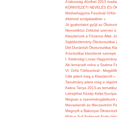
A lakosság dönthet 2013 madar
KÖRNYEZETI NEVELÉS ÉS ÖK
Medvehagyma Fesztivál Orfűn 
életmód szolgálatában »
Jó gyakorlatot gyűjt az Ökoturis
Nemzetközi Zöldutat szervez a 
Klaszterünk a Fővárosi Állat- 
Sajtóközlemény-Ökoturisztikai 
Dél-Dunántúli Ökoturisztikai Kl
A turisztikai klaszterek szerep
I. Kistérségi Lovas Hagyomány
Aki lemaradt volna a Szalma Fes
VI. Orfűi Tökfesztivál - Megdől
Cikk jelent meg a Klaszterről »
Tanulmány jelent meg a régiónk
Katica Tanya 2013-as tematiku
Létrejöhet Közép-Kelet-Európa 
Megvan a nyereményjátékunk 
Mecsekerdő és Mecsextrém Park
Megnyílt a Bakonyai Ökoturiszt
Mókus Suli Erdészeti Erdei Isk