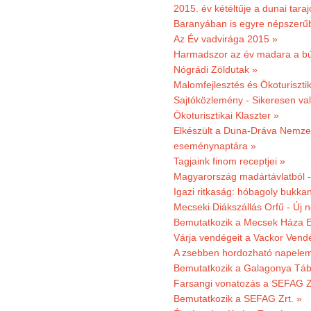
2015. év kétéltűje a dunai tara
Baranyában is egyre népszerű
Az Év vadvirága 2015 »
Harmadszor az év madara a b
Nógrádi Zöldutak »
Malomfejlesztés és Ökoturiszti
Sajtóközlemény - Sikeresen való
Ökoturisztikai Klaszter »
Elkészült a Duna-Dráva Nemzet
eseménynaptára »
Tagjaink finom receptjei »
Magyarország madártávlatból 
Igazi ritkaság: hóbagoly bukkan
Mecseki Diákszállás Orfű - Új n
Bemutatkozik a Mecsek Háza E
Várja vendégeit a Vackor Vend
A zsebben hordozható napeleme
Bemutatkozik a Galagonya Táb
Farsangi vonatozás a SEFAG Zr
Bemutatkozik a SEFAG Zrt. »