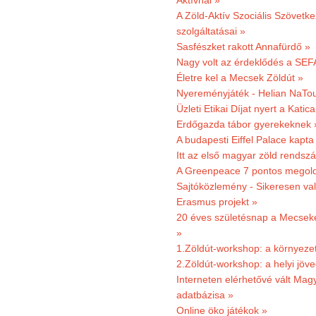
Aktívnál »
A Zöld-Aktív Szociális Szövetke
szolgáltatásai »
Sasfészket rakott Annafürdő »
Nagy volt az érdeklődés a SEF
Életre kel a Mecsek Zöldút »
Nyereményjáték - Helian NaTou
Üzleti Etikai Díjat nyert a Katic
Erdőgazda tábor gyerekeknek 
A budapesti Eiffel Palace kapta
Itt az első magyar zöld rendsz
A Greenpeace 7 pontos megoldás
Sajtóközlemény - Sikeresen val
Erasmus projekt »
20 éves születésnap a Mecsekerd
»
1.Zöldút-workshop: a környezet
2.Zöldút-workshop: a helyi jöv
Interneten elérhetővé vált Mag
adatbázisa »
Online öko játékok »