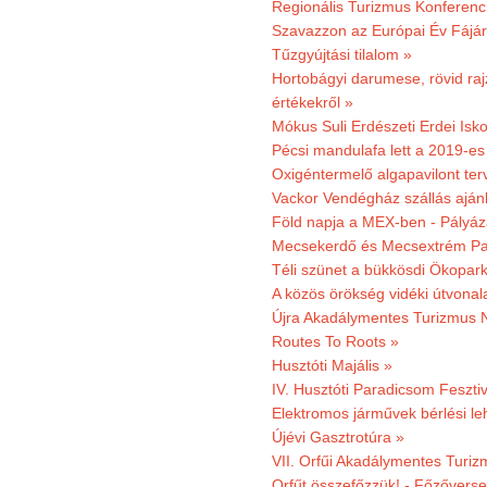
Regionális Turizmus Konferenc
Szavazzon az Európai Év Fájár
Tűzgyújtási tilalom »
Hortobágyi darumese, rövid raj
értékekről »
Mókus Suli Erdészeti Erdei Isko
Pécsi mandulafa lett a 2019-es
Oxigéntermelő algapavilont ter
Vackor Vendégház szállás aján
Föld napja a MEX-ben - Pályáz
Mecsekerdő és Mecsextrém Par
Téli szünet a bükkösdi Ökopar
A közös örökség vidéki útvonala
Újra Akadálymentes Turizmus 
Routes To Roots »
Husztóti Majális »
IV. Husztóti Paradicsom Fesztiv
Elektromos járművek bérlési l
Újévi Gasztrotúra »
VII. Orfűi Akadálymentes Turi
Orfűt összefőzzük! - Főzőverse