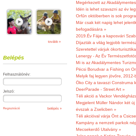
Megérkezett az Akadálymentes
Idén is lehet szavazni az év leg
Orfűn októberben is sok progr
Már csak két napig lehet jele
befogadására »
2019.Év Fája a kaposvári Szaba
tovább »
Díjazták a világ legjobb termész
Szeretettel várjuk ökorturisztik
Lenergy - Az Év Természetfotó
Belépés
Mi is az Akadálymentes Turizm
Pécsi Borudvar a Fishing on Or
Felhasználónév:
Melyik faj legyen jövőre, 2012
Öko City a tavaszi Construma ki
DeerParade - Street Art »
Jelszó:
Téli akció a Vackor Vendégház
Megjelent Müller Nándor két ú
Regisztráció
évszak a Zselicben »
Téli akcióval várja Önt a Csics
Kampány a nemzeti parkok nép
Mecsekerdő Utalvány »