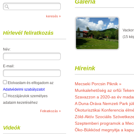
Galéria
Vacko
Hírlevél feliratkozás
(15 ké
Név:
E-mail:
Híreink
Elolvastam és elfogadom az
Mecseki Porcsin Piknik »
Adatvédelmi szabályzatot
Munkalehetőség az orfűi Teker
Hozzájárulok személyes
Szavazzon a 2020-as év madar
adataim kezeléséhez
A Duna-Dráva Nemzeti Park júli
Ökoturisztikai Konferencia él
Zöld-Aktív Szociális Szövetkez
Szeptemberi programok a Mec
Videók
Öko-Bükkösd megnyitja a kapui