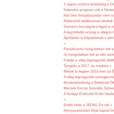
1 napos vízitúra lehetőség a D
Kalandos program volt a Dese
Nat Geo fotópályazatán nem vo
Előkészítő találkozóval elindul
Gemenci kócsagokra figyel a vi
A legzöldebb ország a világon 
Áprilisban is folytatódnak a pé
»
Paradicsomi hangulatban telt 
Jó hangulatban telt az idei uto
Fülelje a világ legnagyobb álla
Tengelic a 2017. év madara »
Melyik fa legyen 2015-ben az É
A világ legnagyobb szmogporsz
Munkalehetőség a Bükkösdi Ök
Mecsek Kincse Szociális Szöve
A Sziágyi Erdészeti Erdei Iskol
»
Erdők Hete a SEFAG Zrt-nél »
Környezetünkért Díjat kapott D