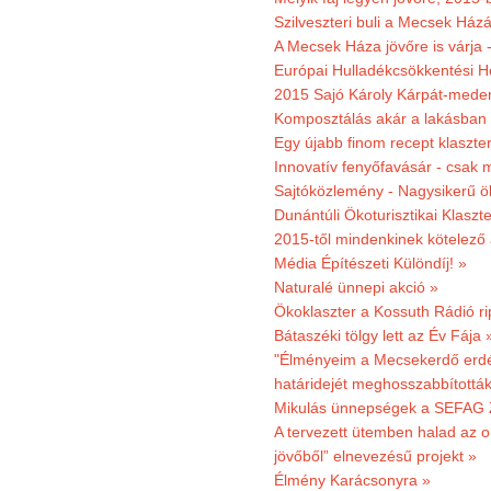
Szilveszteri buli a Mecsek Ház
A Mecsek Háza jövőre is várja 
Európai Hulladékcsökkentési H
2015 Sajó Károly Kárpát-mede
Komposztálás akár a lakásban 
Egy újabb finom recept klaszter
Innovatív fenyőfavásár - csak 
Sajtóközlemény - Nagysikerű öko
Dunántúli Ökoturisztikai Klaszte
2015-től mindenkinek kötelező 
Média Építészeti Különdíj! »
Naturalé ünnepi akció »
Ökoklaszter a Kossuth Rádió r
Bátaszéki tölgy lett az Év Fája 
"Élményeim a Mecsekerdő erdés
határidejét meghosszabbították
Mikulás ünnepségek a SEFAG Z
A tervezett ütemben halad az o
jövőből” elnevezésű projekt »
Élmény Karácsonyra »