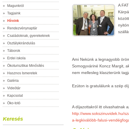
A FAT
»
Magunkról
Kárpá
»
Tagjaink
közöt
»
Híreink
nyitón
»
Rendezvénynaptár
száll
»
Családoknak, gyerekeknek
»
Osztálykirándulás
»
Táborok
»
Erdei iskola
Ami Nekünk a legnagyobb öröm,
»
Ökoturisztikai Minősítés
Somogyváriné Koncz Margit, a
nem mellesleg klaszterünk tagj
»
Hasznos Ismeretek
»
Galéria
Ezúton is gratulálunk a szép dí
»
Videótár
»
Kapcsolat
»
Öko-totó
A díjazottakról itt olvashatnak 
http://www.sokszinuvidek.hu/s
Keresés
a-legkiválóbb-falusi-vendégfo