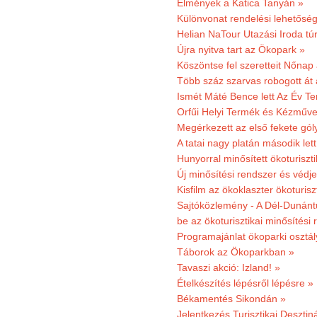
Élmények a Katica Tanyán »
Különvonat rendelési lehetőség
Helian NaTour Utazási Iroda tú
Újra nyitva tart az Ökopark »
Köszöntse fel szeretteit Nőna
Több száz szarvas robogott át
Ismét Máté Bence lett Az Év T
Orfűi Helyi Termék és Kézműve
Megérkezett az első fekete gó
A tatai nagy platán második le
Hunyorral minősített ökoturiszti
Új minősítési rendszer és védje
Kisfilm az ökoklaszter ökoturisz
Sajtóközlemény - A Dél-Dunántúl
be az ökoturisztikai minősítési 
Programajánlat ökoparki osztál
Táborok az Ökoparkban »
Tavaszi akció: Izland! »
Ételkészítés lépésről lépésre »
Békamentés Sikondán »
Jelentkezés Turisztikai Deszt