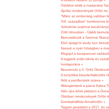
A tudatos vásárló 12 pontja »
Odúkkal védik a madarakat Sa
Áprilisi rendezvények Orfűn és
"Mikor az emberiség valóban fe
XXI. században" konferencia les
Szlovéniai szakmai tanulmányút
Zöld ritmusban - Újabb bemuta
Bemutatkozik a Szennai Skanzen
Első újságírói study tour besz
Itassuk a nyári hőségben a ma
Megújul a karapancsai vadászk
A tagjaink erdei iskola és osztál
honlapunkra »
Beszámoló a II. Orfűi Ökofeszti
A turisztikai klaszterfejlesztés
Nőtt a partifecskék száma »
Állásajánlatok a patcai Katica
Idén újra lehet pályázni a Dun
Októberi rendezvények Orfűn 
Gombakiállítás Annafürdőn »
Tegyen javaslatot a 2017. év v