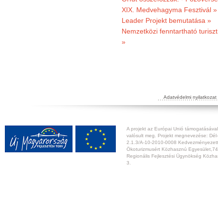
XIX. Medvehagyma Fesztivál »
Leader Projekt bemutatása »
Nemzetközi fenntartható turiszt
»
Adatvédelmi nyilatkozat
A projekt az Európai Unió támogatásával,
valósult meg. Projekt megnevezése: Dél-
2.1.3/A-10-2010-0008 Kedvezményezett:
Ökoturizmusért Közhasznú Egyesület,74
Regionális Fejlesztési Ügynökség Közhas
3.