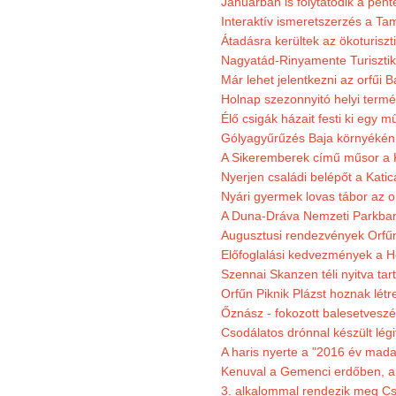
Januárban is folytatódik a pént
Interaktív ismeretszerzés a T
Átadásra kerültek az ökoturiszt
Nagyatád-Rinyamente Turisztik
Már lehet jelentkezni az orfűi 
Holnap szezonnyitó helyi termé
Élő csigák házait festi ki egy 
Gólyagyűrűzés Baja környékén
A Sikeremberek című műsor a K
Nyerjen családi belépőt a Katic
Nyári gyermek lovas tábor az o
A Duna-Dráva Nemzeti Parkban f
Augusztusi rendezvények Orfű
Előfoglalási kedvezmények a He
Szennai Skanzen téli nyitva tar
Orfűn Piknik Plázst hoznak létr
Őznász - fokozott balesetveszé
Csodálatos drónnal készült légi
A haris nyerte a "2016 év mada
Kenuval a Gemenci erdőben, a
3. alkalommal rendezik meg Cse