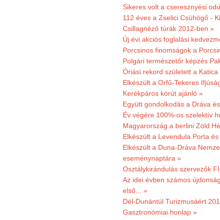
Sikeres volt a cseresznyési odú
112 éves a Zselici Csühögő - K
Csillagnéző túrák 2012-ben »
Új évi akciós foglalási kedvez
Porcsinos finomságok a Porcsi
Polgári természetőr képzés Pa
Óriási rekord született a Katic
Elkészült a Orfű-Tekeres Ifjúsá
Kerékpáros körút ajánló »
Együtt gondolkodás a Dráva és 
Év végére 100%-os szelektív h
Magyarország a berlini Zöld Hé
Elkészült a Levendula Porta és 
Elkészült a Duna-Dráva Nemzet
eseménynaptára »
Osztálykirándulás szervezők F
Az idei évben számos újdonság 
első... »
Dél-Dunántúl Turizmusáért 2011
Gasztronómiai honlap »