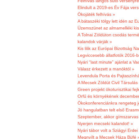
Felhívás lángos sütő versenyre
Elindult a 2019-es Év Fája ver
Ökojáték felhívás »
A bátaszéki tölgy lett idén az E
Üzemszünet az almamelléki ki
A Tolnai Zöldúton csodás termész
kalandok várják »
Kis lilik az Európai Bizottság 
Legviccesebb állatfotók 2016-b
Nyári “last minute” ajánlat a 
Válasz érkezett a manóktól »
Levendula Porta és Pajtaszính
A Mecsek Zöldút Civil Társulá
Green projekt ökoturisztikai fejl
Orfű és környékének december 
Ökokonferenciánkra rengeteg j
Jó hangulatban telt első Erasm
Szeptember, akkor gímszarvas 
Nyerjen mecseki kalandot! »
Nyári tábor volt a Sziágyi Erdei
Megnyílt a Mecsek Háza Büfé 