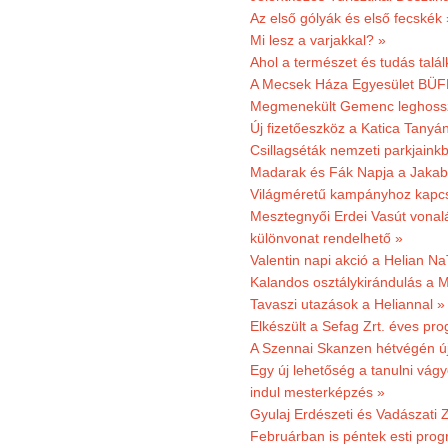
Az első gólyák és első fecskék 
Mi lesz a varjakkal? »
Ahol a természet és tudás talál
A Mecsek Háza Egyesület BÜFÉS
Megmenekült Gemenc leghoss
Új fizetőeszköz a Katica Tanyá
Csillagséták nemzeti parkjain
Madarak és Fák Napja a Jaka
Világméretű kampányhoz kapcs
Mesztegnyői Erdei Vasút vonal
különvonat rendelhető »
Valentin napi akció a Helian Na
Kalandos osztálykirándulás a 
Tavaszi utazások a Heliannal »
Elkészült a Sefag Zrt. éves pr
A Szennai Skanzen hétvégén újr
Egy új lehetőség a tanulni vá
indul mesterképzés »
Gyulaj Erdészeti és Vadászati 
Februárban is péntek esti prog