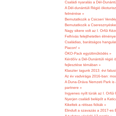
Családi nyaralás a Dél-Dunánt
A Dél-dunántúli Régió ökoturisz
felmérése »
Bemutatkozik a Csicseri Vendég
Bemutatkozik a Cseresznyéskert 
Nagy sikere volt az I. Orfűi K
Felhívás felejthetetlen élmény
Családias, barátságos hangulat
Piacon! »
ÖKO-Pack együttműködés »
Kérdőív a Dél-Dunántúli régió ö
fejlesztése témában »
Klaszter tagunk 2013. évi falusi
Az év vadvirága 2016-ban: mocs
A Duna-Dráva Nemzeti Park is a
partnere »
Ingyenes nyílt túrák az I. Orfűi
Nyerjen családi belépőt a Kat
Kikeltek a rétisas fiókák »
Elindult a szavazás a 2017-es 