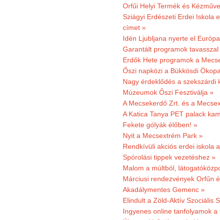
Orfűi Helyi Termék és Kézműv
Sziágyi Erdészeti Erdei Iskola e
címet »
Idén Ljubljana nyerte el Európ
Garantált programok tavasszal
Erdők Hete programok a Mecs
Őszi napközi a Bükkösdi Ökop
Nagy érdeklődés a szekszárdi 
Múzeumok Őszi Fesztiválja »
A Mecsekerdő Zrt. és a Mecsex
A Katica Tanya PET palack kamp
Fekete gólyák élőben! »
Nyit a Mecsextrém Park »
Rendkívüli akciós erdei iskola a
Spórolási tippek vezetéshez »
Malom a múltból, látogatóközpo
Márciusi rendezvények Orfűn 
Akadálymentes Gemenc »
Elindult a Zöld-Aktív Szociális 
Ingyenes online tanfolyamok a