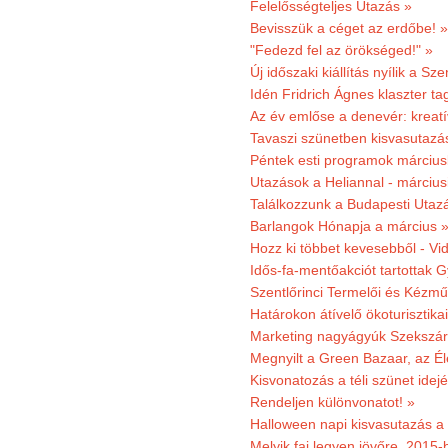
Felelősségteljes Utazás »
Bevisszük a céget az erdőbe! »
"Fedezd fel az örökséged!" »
Új időszaki kiállítás nyílik a S
Idén Fridrich Ágnes klaszter ta
Az év emlőse a denevér: kreat
Tavaszi szünetben kisvasutazá
Péntek esti programok márciusb
Utazások a Heliannal - márciusi
Találkozzunk a Budapesti Utazás
Barlangok Hónapja a március 
Hozz ki többet kevesebből - Vi
Idős-fa-mentőakciót tartottak 
Szentlőrinci Termelői és Kézm
Határokon átívelő ökoturisztika
Marketing nagyágyúk Szekszárd
Megnyilt a Green Bazaar, az É
Kisvonatozás a téli szünet idej
Rendeljen különvonatot! »
Halloween napi kisvasutazás a
Melyik faj legyen jövőre, 2015