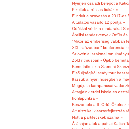
Nyerjen családi belépőt a Kat
Kikeltek a rétisas fiókák »
Elindult a szavazás a 2017-es 
A tudatos vásárló 12 pontja »
Odúkkal védik a madarakat Sa
Áprilisi rendezvények Orfűn és
"Mikor az emberiség valóban fe
XXI. században" konferencia les
Szlovéniai szakmai tanulmányút
Zöld ritmusban - Újabb bemuta
Bemutatkozik a Szennai Skanzen
Első újságírói study tour besz
Itassuk a nyári hőségben a ma
Megújul a karapancsai vadászk
A tagjaink erdei iskola és osztál
honlapunkra »
Beszámoló a II. Orfűi Ökofeszti
A turisztikai klaszterfejlesztés
Nőtt a partifecskék száma »
Állásajánlatok a patcai Katica