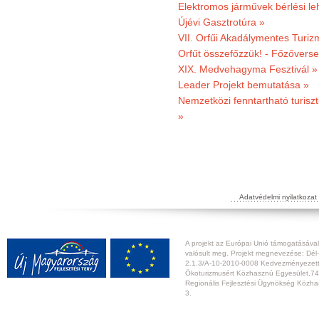
Elektromos járművek bérlési l
Újévi Gasztrotúra »
VII. Orfűi Akadálymentes Turi
Orfűt összefőzzük! - Főzőverse
XIX. Medvehagyma Fesztivál »
Leader Projekt bemutatása »
Nemzetközi fenntartható turiszt
»
Adatvédelmi nyilatkozat
A projekt az Európai Unió támogatásával,
valósult meg. Projekt megnevezése: Dél-
2.1.3/A-10-2010-0008 Kedvezményezett:
Ökoturizmusért Közhasznú Egyesület,74
Regionális Fejlesztési Ügynökség Közhas
3.