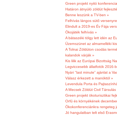
Green projekt nyitó konferenci
Határon átnyúló zöldút fejleszté
Benne leszünk a TV-ben »
Felhívás lángos sütő versenyre
Elindult a 2019-es Év Fája ver
Ökojáték felhívás »
A bátaszéki tölgy lett idén az E
Üzemszünet az almamelléki ki
A Tolnai Zöldúton csodás termész
kalandok várják »
Kis lilik az Európai Bizottság 
Legviccesebb állatfotók 2016-b
Nyári “last minute” ajánlat a 
Válasz érkezett a manóktól »
Levendula Porta és Pajtaszính
A Mecsek Zöldút Civil Társulá
Green projekt ökoturisztikai fejl
Orfű és környékének december 
Ökokonferenciánkra rengeteg j
Jó hangulatban telt első Erasm