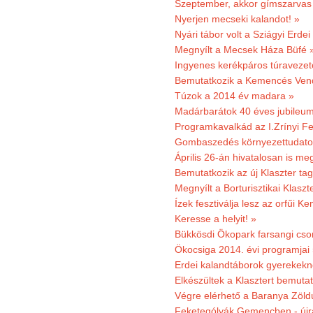
Szeptember, akkor gímszarvas 
Nyerjen mecseki kalandot! »
Nyári tábor volt a Sziágyi Erdei
Megnyílt a Mecsek Háza Büfé 
Ingyenes kerékpáros túravezet
Bemutatkozik a Kemencés Vendé
Túzok a 2014 év madara »
Madárbarátok 40 éves jubileu
Programkavalkád az I.Zrínyi Fe
Gombaszedés környezettudato
Április 26-án hivatalosan is m
Bemutatkozik az új Klaszter t
Megnyílt a Borturisztikai Klasz
Ízek fesztiválja lesz az orfűi 
Keresse a helyit! »
Bükkösdi Ökopark farsangi cso
Ökocsiga 2014. évi programjai
Erdei kalandtáborok gyerekekn
Elkészültek a Klasztert bemutat
Végre elérhető a Baranya Zöldú
Feketególyák Gemencben - újr