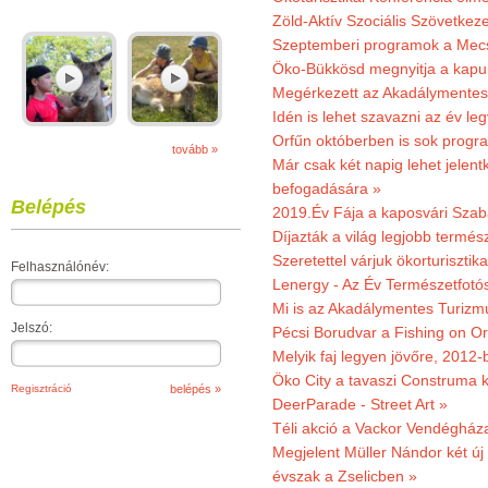
Zöld-Aktív Szociális Szövetkez
Szeptemberi programok a Mec
Öko-Bükkösd megnyitja a kapui
Megérkezett az Akadálymentes
Idén is lehet szavazni az év leg
Orfűn októberben is sok progr
tovább »
Már csak két napig lehet jele
befogadására »
Belépés
2019.Év Fája a kaposvári Szaba
Díjazták a világ legjobb termész
Szeretettel várjuk ökorturisztik
Felhasználónév:
Lenergy - Az Év Természetfotó
Mi is az Akadálymentes Turizm
Jelszó:
Pécsi Borudvar a Fishing on Or
Melyik faj legyen jövőre, 2012
Öko City a tavaszi Construma ki
Regisztráció
DeerParade - Street Art »
Téli akció a Vackor Vendégház
Megjelent Müller Nándor két ú
évszak a Zselicben »