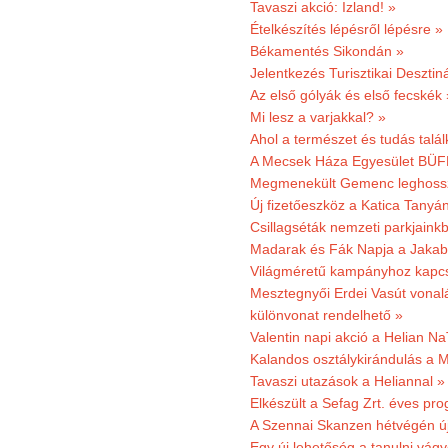
Tavaszi akció: Izland! »
Ételkészítés lépésről lépésre »
Békamentés Sikondán »
Jelentkezés Turisztikai Deszt
Az első gólyák és első fecskék 
Mi lesz a varjakkal? »
Ahol a természet és tudás talál
A Mecsek Háza Egyesület BÜFÉS
Megmenekült Gemenc leghoss
Új fizetőeszköz a Katica Tanyá
Csillagséták nemzeti parkjain
Madarak és Fák Napja a Jaka
Világméretű kampányhoz kapcs
Mesztegnyői Erdei Vasút vonal
különvonat rendelhető »
Valentin napi akció a Helian Na
Kalandos osztálykirándulás a 
Tavaszi utazások a Heliannal »
Elkészült a Sefag Zrt. éves pr
A Szennai Skanzen hétvégén újr
Egy új lehetőség a tanulni vá