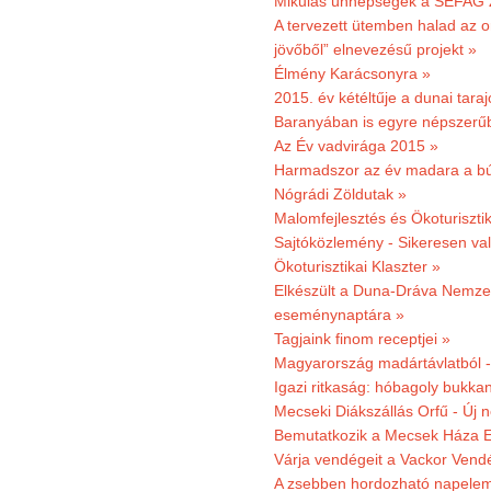
Mikulás ünnepségek a SEFAG Z
A tervezett ütemben halad az o
jövőből” elnevezésű projekt »
Élmény Karácsonyra »
2015. év kétéltűje a dunai tara
Baranyában is egyre népszerű
Az Év vadvirága 2015 »
Harmadszor az év madara a b
Nógrádi Zöldutak »
Malomfejlesztés és Ökoturiszti
Sajtóközlemény - Sikeresen való
Ökoturisztikai Klaszter »
Elkészült a Duna-Dráva Nemzet
eseménynaptára »
Tagjaink finom receptjei »
Magyarország madártávlatból 
Igazi ritkaság: hóbagoly bukkan
Mecseki Diákszállás Orfű - Új n
Bemutatkozik a Mecsek Háza E
Várja vendégeit a Vackor Vend
A zsebben hordozható napeleme