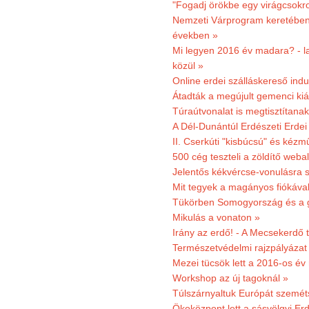
"Fogadj örökbe egy virágcsokro
Nemzeti Várprogram keretében 3
években »
Mi legyen 2016 év madara? - la
közül »
Online erdei szálláskereső indu
Átadták a megújult gemenci kiál
Túraútvonalat is megtisztítana
A Dél-Dunántúl Erdészeti Erdei
II. Cserkúti "kisbúcsú" és kéz
500 cég teszteli a zöldítő weba
Jelentős kékvércse-vonulásra 
Mit tegyek a magányos fiókáva
Tükörben Somogyország és a 
Mikulás a vonaton »
Irány az erdő! - A Mecsekerdő t
Természetvédelmi rajzpályázat 
Mezei tücsök lett a 2016-os év
Workshop az új tagoknál »
Túlszárnyaltuk Európát szemé
Ökoközpont lett a sásvölgyi Er