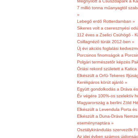
Megnyílott a Csúszdapark a Ka
7 millió tonna műanyagtól sza
»
Lebegő erdő Rotterdamban »
Sikeres volt a cseresznyési odú
112 éves a Zselici Csühögő - K
Csillagnéző túrák 2012-ben »
Új évi akciós foglalási kedvez
Porcsinos finomságok a Porcsi
Polgári természetőr képzés Pa
Óriási rekord született a Katic
Elkészült a Orfű-Tekeres Ifjúsá
Kerékpáros körút ajánló »
Együtt gondolkodás a Dráva és 
Év végére 100%-os szelektív h
Magyarország a berlini Zöld Hé
Elkészült a Levendula Porta és 
Elkészült a Duna-Dráva Nemzet
eseménynaptára »
Osztálykirándulás szervezők F
Az idei évben számos újdonság 