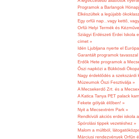
A legviccesebb állatfotók nyert
Programok a Barlangok Hónapj
Elkészültek a legújabb ökoklas
Egy orfűi nap...vagy kettő, vag
Orfűi Helyi Termék és Kézműv
Sziágyi Erdészeti Erdei Iskola e
címet »
Idén Ljubljana nyerte el Európ
Garantált programok tavasszal
Erdők Hete programok a Mecs
Őszi napközi a Bükkösdi Ökop
Nagy érdeklődés a szekszárdi 
Múzeumok Őszi Fesztiválja »
A Mecsekerdő Zrt. és a Mecsex
A Katica Tanya PET palack kamp
Fekete gólyák élőben! »
Nyit a Mecsextrém Park »
Rendkívüli akciós erdei iskola a
Spórolási tippek vezetéshez »
Malom a múltból, látogatóközpo
Márciusi rendezvények Orfűn 