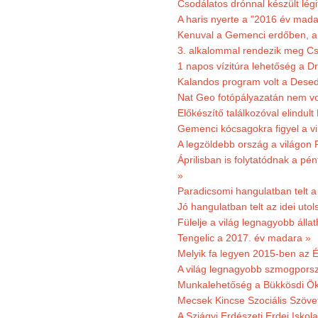
Csodálatos drónnal készült légi
A haris nyerte a "2016 év mada
Kenuval a Gemenci erdőben, a
3. alkalommal rendezik meg Cse
1 napos vízitúra lehetőség a D
Kalandos program volt a Dese
Nat Geo fotópályazatán nem vo
Előkészítő találkozóval elindul
Gemenci kócsagokra figyel a vi
A legzöldebb ország a világon 
Áprilisban is folytatódnak a pé
»
Paradicsomi hangulatban telt 
Jó hangulatban telt az idei uto
Fülelje a világ legnagyobb álla
Tengelic a 2017. év madara »
Melyik fa legyen 2015-ben az É
A világ legnagyobb szmogporsz
Munkalehetőség a Bükkösdi Ök
Mecsek Kincse Szociális Szöve
A Sziágyi Erdészeti Erdei Iskol