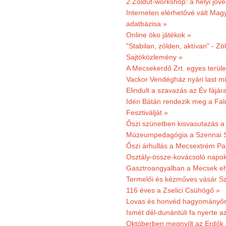
2.Zöldút-workshop: a helyi jöv
Interneten elérhetővé vált Mag
adatbázisa »
Online öko játékok »
"Stabilan, zölden, aktívan" - Zö
Sajtóközlemény »
A Mecsekerdő Zrt. egyes terület
Vackor Vendégház nyári last mi
Elindult a szavazás az Év fájár
Idén Bátán rendezik meg a Fa
Fesztiválját »
Őszi szünetben kisvasutazás a
Múzeumpedagógia a Szennai 
Őszi árhullás a Mecsextrém Pa
Osztály-össze-kovácsoló napok
Gasztroangyalban a Mecsek eh
Termelői és kézműves vásár Sz
116 éves a Zselici Csühögő »
Lovas és honvéd hagyományőr
Ismét dél-dunántúli fa nyerte a
Októberben megnyílt az Erdők