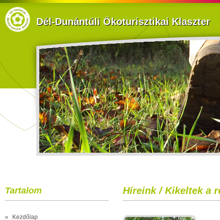
Dél-Dunántúli Ökoturisztikai Klaszter
Híreink / Kikeltek a r
Tartalom
»
Kezdőlap