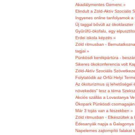
Akadálymentes Gemenc »
Elindult a Zöld-Aktív Szociális 
Ingyenes online tanfolyamok a
Új taggal bővült az ökoklaszter
Gyűrűfű-ökofalu, egy elpusztít
Erdei iskola képzés »
Zöld ritmusban - Bemutatkoznak
tagjai »
Pünkösdi kerékpártúra - beszá
Sikeres ökokonferencia volt K
Zöld-Aktív Szociális Szövetkez
Folytatódik az Orfűi Helyi Ter
Az ökoturizmus új lehetőségei
növekedés" lesz a téma Szeks
Akciós szállás a Lovastanya V
Ökopark Pünkösdi csomagajánl
Már 3 tojás van a fészekben »
Zöld ritmusban - Elkészültek a 
Édesanyák napja a Galagonya
Napelemes zajtompító falakat 