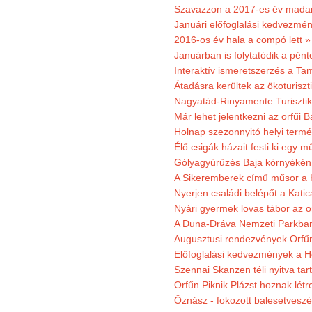
Szavazzon a 2017-es év madar
Januári előfoglalási kedvezmén
2016-os év hala a compó lett »
Januárban is folytatódik a pént
Interaktív ismeretszerzés a T
Átadásra kerültek az ökoturiszt
Nagyatád-Rinyamente Turisztik
Már lehet jelentkezni az orfűi 
Holnap szezonnyitó helyi termé
Élő csigák házait festi ki egy 
Gólyagyűrűzés Baja környékén
A Sikeremberek című műsor a K
Nyerjen családi belépőt a Katic
Nyári gyermek lovas tábor az o
A Duna-Dráva Nemzeti Parkban f
Augusztusi rendezvények Orfű
Előfoglalási kedvezmények a He
Szennai Skanzen téli nyitva tar
Orfűn Piknik Plázst hoznak létr
Őznász - fokozott balesetveszé