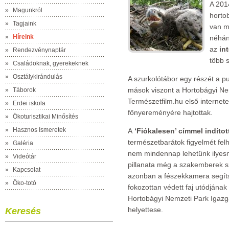
A 201
»
Magunkról
hortob
»
Tagjaink
van mé
»
Híreink
néhány
az
in
»
Rendezvénynaptár
több s
»
Családoknak, gyerekeknek
»
Osztálykirándulás
A szurkolótábor egy részét a pu
mások viszont a Hortobágyi Ne
»
Táborok
Természetfilm.hu első internet
»
Erdei iskola
főnyereményére hajtottak.
»
Ökoturisztikai Minősítés
»
Hasznos Ismeretek
A
‘Fiókalesen’ címmel indíto
természetbarátok figyelmét fel
»
Galéria
nem mindennap lehetünk ilyesm
»
Videótár
pillanata még a szakemberek sz
»
Kapcsolat
azonban a fészekkamera segítsé
»
Öko-totó
fokozottan védett faj utódjának 
Hortobágyi Nemzeti Park Igazg
helyettese.
Keresés