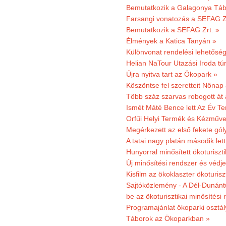
Bemutatkozik a Galagonya Táb
Farsangi vonatozás a SEFAG Zr
Bemutatkozik a SEFAG Zrt. »
Élmények a Katica Tanyán »
Különvonat rendelési lehetőség
Helian NaTour Utazási Iroda tú
Újra nyitva tart az Ökopark »
Köszöntse fel szeretteit Nőna
Több száz szarvas robogott át
Ismét Máté Bence lett Az Év T
Orfűi Helyi Termék és Kézműve
Megérkezett az első fekete gó
A tatai nagy platán második le
Hunyorral minősített ökoturiszti
Új minősítési rendszer és védje
Kisfilm az ökoklaszter ökoturisz
Sajtóközlemény - A Dél-Dunántúl
be az ökoturisztikai minősítési 
Programajánlat ökoparki osztál
Táborok az Ökoparkban »