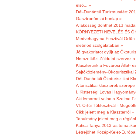
első... »
Dél-Dunántúl Turizmusáért 2011
Gasztronómiai honlap »
A lakosság dönthet 2013 madar
KÖRNYEZETI NEVELÉS ÉS ÖK
Medvehagyma Fesztivál Orfűn 
életmód szolgálatában »
Jó gyakorlatot gyűjt az Ökoturis
Nemzetközi Zöldutat szervez a 
Klaszterünk a Fővárosi Állat- 
Sajtóközlemény-Ökoturisztikai 
Dél-Dunántúli Ökoturisztikai Kl
A turisztikai klaszterek szerep
I. Kistérségi Lovas Hagyomány
Aki lemaradt volna a Szalma Fes
VI. Orfűi Tökfesztivál - Megdől
Cikk jelent meg a Klaszterről »
Tanulmány jelent meg a régiónk
Katica Tanya 2013-as tematiku
Létrejöhet Közép-Kelet-Európa 