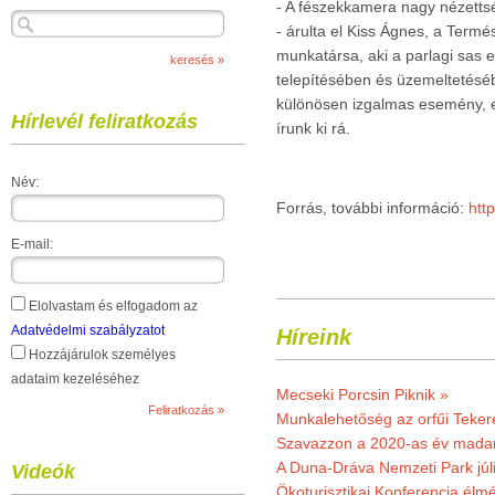
- A fészekkamera nagy nézettsé
- árulta el Kiss Ágnes, a Ter
munkatársa, aki a parlagi sas e
telepítésében és üzemeltetésébe
különösen izgalmas esemény, ez
Hírlevél feliratkozás
írunk ki rá.
Név:
Forrás, további információ:
htt
E-mail:
Elolvastam és elfogadom az
Adatvédelmi szabályzatot
Híreink
Hozzájárulok személyes
adataim kezeléséhez
Mecseki Porcsin Piknik »
Munkalehetőség az orfűi Teker
Szavazzon a 2020-as év madar
A Duna-Dráva Nemzeti Park júli
Videók
Ökoturisztikai Konferencia él