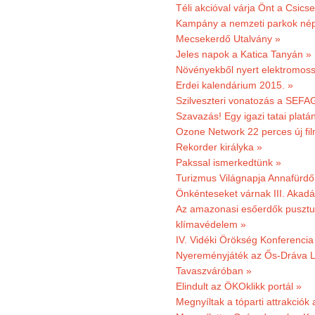
Téli akcióval várja Önt a Csics
Kampány a nemzeti parkok nép
Mecsekerdő Utalvány »
Jeles napok a Katica Tanyán »
Növényekből nyert elektromoss
Erdei kalendárium 2015. »
Szilveszteri vonatozás a SEFAG
Szavazás! Egy igazi tatai platán
Ozone Network 22 perces új fil
Rekorder királyka »
Pakssal ismerkedtünk »
Turizmus Világnapja Annafürdő
Önkénteseket várnak III. Akad
Az amazonasi esőerdők pusztu
klímavédelem »
IV. Vidéki Örökség Konferencia
Nyereményjáték az Ős-Dráva L
Tavaszváróban »
Elindult az ÖKOklikk portál »
Megnyíltak a tóparti attrakciók