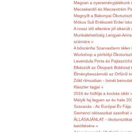
Megvan a nyereményjátékunk 
Mecsekerdő és Mecsextrém Park
Megnyílt a Bakonyai Ökoturiszt
Mókus Suli Erdészeti Erdei Isk
A rossz idő ellenére jól sikerült
Munkalehetőség Lengyel-Anna
számára »
A bőszénfai Szarvasfarm télen i
Workshop a pörbölyi Ökoturisz
Levendula Porta és Pajtaszínhá
Elkészült az Ökopark Bükkösd 
Élménybeszámoló az Orfűről ind
Zöld ritmusban - Ismét bemutat
Klaszter tagjai »
2016 év hüllője a kockás sikló 
Melyik faj legyen az év hala 2
Szavazás - Az Európai Év Fája
Gemenci rétisasokat sasolhat 
ÁLLÁSAJÁNLAT - ökoturisztikai
betöltésére »