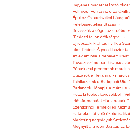
Ingyenes madárhatározó okost
Felhívás: Forrásvíz őrző Civilh
Épül az Ökoturisztikai Látogat
Felelősségteljes Utazás »
Bevisszük a céget az erdőbe! »
"Fedezd fel az örökséged!" »
Új időszaki kiállítás nyílik a S
Idén Fridrich Ágnes klaszter ta
Az év emlőse a denevér: kreat
Tavaszi szünetben kisvasutazá
Péntek esti programok márciusb
Utazások a Heliannal - márciusi
Találkozzunk a Budapesti Utazás
Barlangok Hónapja a március 
Hozz ki többet kevesebből - Vi
Idős-fa-mentőakciót tartottak 
Szentlőrinci Termelői és Kézm
Határokon átívelő ökoturisztika
Marketing nagyágyúk Szekszárd
Megnyilt a Green Bazaar, az É