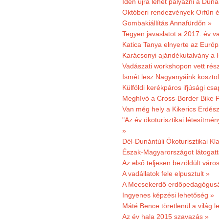
Idén újra lehet pályázni a Dun
Októberi rendezvények Orfűn 
Gombakiállítás Annafürdőn »
Tegyen javaslatot a 2017. év v
Katica Tanya elnyerte az Európ
Karácsonyi ajándékutalvány a H
Vadászati workshopon vett rés
Ismét lesz Nagyanyáink kosztol
Külföldi kerékpáros ifjúsági cs
Meghívó a Cross-Border Bike P
Van még hely a Kikerics Erdész
"Az év ökoturisztikai létesítmén
»
Dél-Dunántúli Ökoturisztikai Kl
Észak-Magyarországot látogatt
Az első teljesen bezöldült váro
A vadállatok fele elpusztult »
A Mecsekerdő erdőpedagógusáé
Ingyenes képzési lehetőség »
Máté Bence töretlenül a világ le
Az év hala 2015 szavazás »