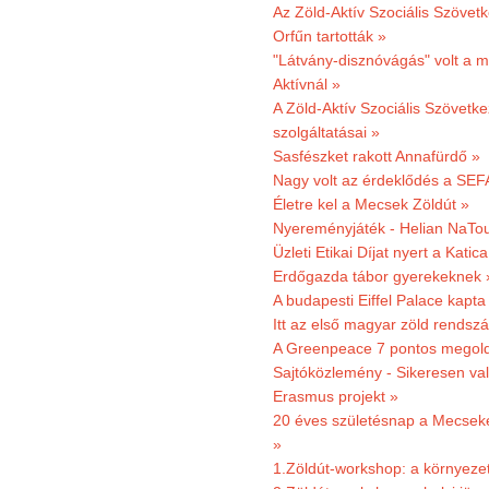
Az Zöld-Aktív Szociális Szövetk
Orfűn tartották »
"Látvány-disznóvágás" volt a m
Aktívnál »
A Zöld-Aktív Szociális Szövetke
szolgáltatásai »
Sasfészket rakott Annafürdő »
Nagy volt az érdeklődés a SEF
Életre kel a Mecsek Zöldút »
Nyereményjáték - Helian NaTou
Üzleti Etikai Díjat nyert a Katic
Erdőgazda tábor gyerekeknek 
A budapesti Eiffel Palace kapta
Itt az első magyar zöld rendsz
A Greenpeace 7 pontos megoldás
Sajtóközlemény - Sikeresen val
Erasmus projekt »
20 éves születésnap a Mecsekerd
»
1.Zöldút-workshop: a környezet