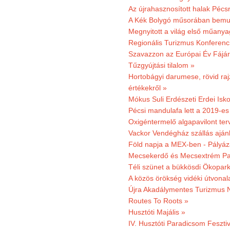
Az újrahasznosított halak Pécs
A Kék Bolygó műsorában bemut
Megnyitott a világ első műanya
Regionális Turizmus Konferenc
Szavazzon az Európai Év Fájár
Tűzgyújtási tilalom »
Hortobágyi darumese, rövid raj
értékekről »
Mókus Suli Erdészeti Erdei Isko
Pécsi mandulafa lett a 2019-es
Oxigéntermelő algapavilont ter
Vackor Vendégház szállás aján
Föld napja a MEX-ben - Pályáz
Mecsekerdő és Mecsextrém Par
Téli szünet a bükkösdi Ökopar
A közös örökség vidéki útvonala
Újra Akadálymentes Turizmus 
Routes To Roots »
Husztóti Majális »
IV. Husztóti Paradicsom Fesztiv