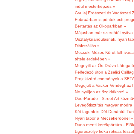
indul mesterképzés »
Gyulaj Erdészeti és Vadászati 
Februárban is péntek esti prog
Bértartás az Ökoparkban »
Májusban már szerdától nyitva
Osztálykirándulásnak, nyári táb
Diákszállás »
Mecseki Mézes Körút felhívás
tétele érdekében »
Megnyílt az Ős-Dráva Látogat
Felfedező úton a Zselici Csilla
Projektzáró események a SEFA
Megújult a Vackor Vendégház h
Ne nyúljon az őzgidákhoz! »
DeerParade - Street Art kézmű
Levegőtisztítás magyar módra 
Két tagunk is Dél-Dunántúl Turi
Nyári tábor a Mecsekerdőnél »
Duna menti kerékpártúra - Előfo
Egerészölyv fióka rétisas fész