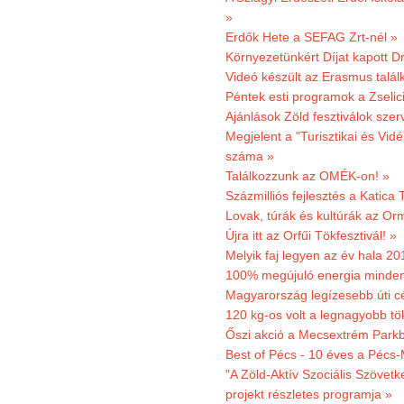
»
Erdők Hete a SEFAG Zrt-nél »
Környezetünkért Díjat kapott D
Videó készült az Erasmus talál
Péntek esti programok a Zselic
Ajánlások Zöld fesztiválok sze
Megjelent a "Turisztikai és Vid
száma »
Találkozzunk az OMÉK-on! »
Százmilliós fejlesztés a Katica
Lovak, túrák és kultúrák az O
Újra itt az Orfűi Tökfesztivál! »
Melyik faj legyen az év hala 2
100% megújuló energia minden
Magyarország legízesebb úti cé
120 kg-os volt a legnagyobb tök
Őszi akció a Mecsextrém Park
Best of Pécs - 10 éves a Pécs-
"A Zöld-Aktív Szociális Szövetk
projekt részletes programja »