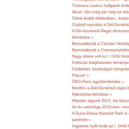
Turizmus szakos hallgatók érdek
Akció: Van még pár hely az izla
Tolnai erdők ölelésében - kiad
Családi nyaralás a Dél-Dunánt
A Dél-dunántúli Régió ökoturisz
felmérése »
Bemutatkozik a Csicseri Vendég
Bemutatkozik a Cseresznyéskert 
Nagy sikere volt az I. Orfűi K
Felhívás felejthetetlen élmény
Családias, barátságos hangulat
Piacon! »
ÖKO-Pack együttműködés »
Kérdőív a Dél-Dunántúli régió ö
fejlesztése témában »
Klaszter tagunk 2013. évi falusi
Az év vadvirága 2016-ban: mocs
A Duna-Dráva Nemzeti Park is a
partnere »
Ingyenes nyílt túrák az I. Orfűi