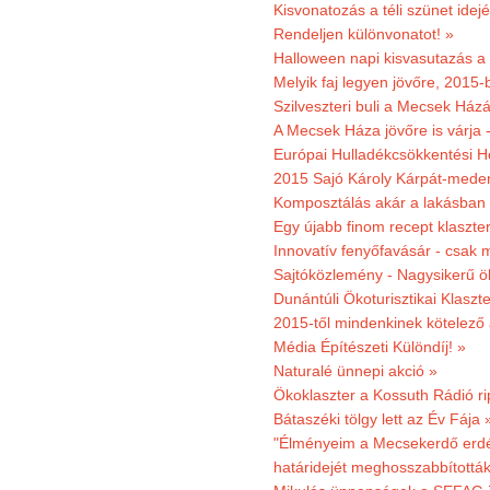
Kisvonatozás a téli szünet idej
Rendeljen különvonatot! »
Halloween napi kisvasutazás a
Melyik faj legyen jövőre, 2015
Szilveszteri buli a Mecsek Ház
A Mecsek Háza jövőre is várja 
Európai Hulladékcsökkentési H
2015 Sajó Károly Kárpát-mede
Komposztálás akár a lakásban 
Egy újabb finom recept klaszter
Innovatív fenyőfavásár - csak 
Sajtóközlemény - Nagysikerű öko
Dunántúli Ökoturisztikai Klaszte
2015-től mindenkinek kötelező 
Média Építészeti Különdíj! »
Naturalé ünnepi akció »
Ökoklaszter a Kossuth Rádió r
Bátaszéki tölgy lett az Év Fája 
"Élményeim a Mecsekerdő erdés
határidejét meghosszabbították