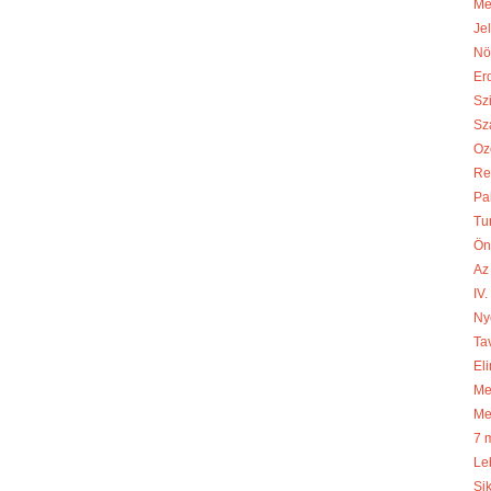
Me
Je
Nö
Er
Sz
Sza
Oz
Re
Pa
Tu
Ön
Az
IV
Ny
Ta
Eli
Meg
Me
7 
Le
Si