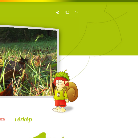
Térkép
sza