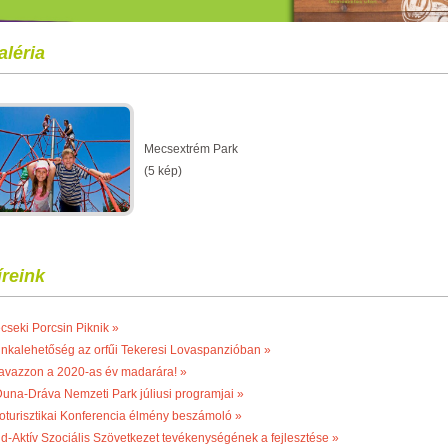
aléria
Mecsextrém Park
(5 kép)
íreink
cseki Porcsin Piknik »
nkalehetőség az orfűi Tekeresi Lovaspanzióban »
avazzon a 2020-as év madarára! »
Duna-Dráva Nemzeti Park júliusi programjai »
oturisztikai Konferencia élmény beszámoló »
ld-Aktív Szociális Szövetkezet tevékenységének a fejlesztése »