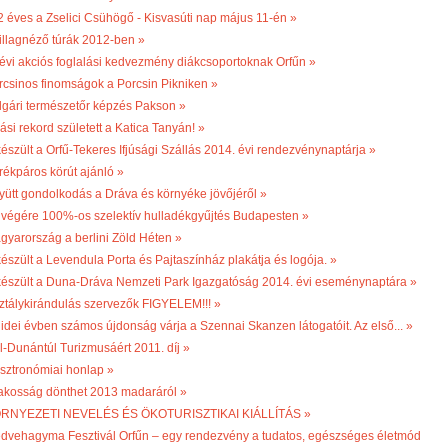
2 éves a Zselici Csühögő - Kisvasúti nap május 11-én »
illagnéző túrák 2012-ben »
 évi akciós foglalási kedvezmény diákcsoportoknak Orfűn »
rcsinos finomságok a Porcsin Pikniken »
lgári természetőr képzés Pakson »
ási rekord született a Katica Tanyán! »
készült a Orfű-Tekeres Ifjúsági Szállás 2014. évi rendezvénynaptárja »
rékpáros körút ajánló »
yütt gondolkodás a Dráva és környéke jövőjéről »
 végére 100%-os szelektív hulladékgyűjtés Budapesten »
gyarország a berlini Zöld Héten »
készült a Levendula Porta és Pajtaszínház plakátja és logója. »
készült a Duna-Dráva Nemzeti Park Igazgatóság 2014. évi eseménynaptára »
ztálykirándulás szervezők FIGYELEM!!! »
 idei évben számos újdonság várja a Szennai Skanzen látogatóit. Az első... »
l-Dunántúl Turizmusáért 2011. díj »
sztronómiai honlap »
lakosság dönthet 2013 madaráról »
RNYEZETI NEVELÉS ÉS ÖKOTURISZTIKAI KIÁLLÍTÁS »
dvehagyma Fesztivál Orfűn – egy rendezvény a tudatos, egészséges életmód