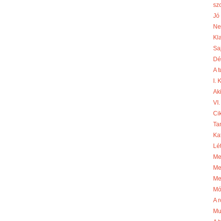
sz
Jó 
Ne
Kl
Sa
Dé
A 
I.
Aki
VI.
Cik
Ta
Ka
Lé
Me
Me
Me
Mó
A r
Mu