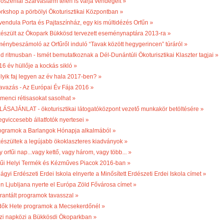
bőszénfai Szarvasfarm télen is várja vendégeit »
rkshop a pörbölyi Ökoturisztikai Központban »
vendula Porta és Pajtaszínház, egy kis múltidézés Orfűn »
készült az Ökopark Bükkösd tervezett eseménynaptára 2013-ra »
ménybeszámoló az Orfűről induló “Tavak között hegygerincen” túráról »
ld ritmusban - Ismét bemutatkoznak a Dél-Dunántúli Ökoturisztikai Klaszter tagjai »
16 év hüllője a kockás sikló »
lyik faj legyen az év hala 2017-ben? »
avazás - Az Európai Év Fája 2016 »
menci rétisasokat sasolhat »
LÁSAJÁNLAT - ökoturisztikai látogatóközpont vezető munkakör betöltésére »
egviccesebb állatfotók nyertesei »
ogramok a Barlangok Hónapja alkalmából »
készültek a legújabb ökoklaszteres kiadványok »
 orfűi nap...vagy kettő, vagy három, vagy több... »
fűi Helyi Termék és Kézműves Piacok 2016-ban »
ágyi Erdészeti Erdei Iskola elnyerte a Minősített Erdészeti Erdei Iskola címet »
én Ljubljana nyerte el Európa Zöld Fővárosa címet »
rantált programok tavasszal »
dők Hete programok a Mecsekerdőnél »
zi napközi a Bükkösdi Ökoparkban »