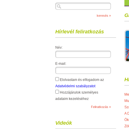
G
Hírlevél feliratkozás
Név:
E-mail:
H
Elolvastam és elfogadom az
Adatvédelmi szabályzatot
Hozzájárulok személyes
Me
adataim kezeléséhez
Mu
Sz
A 
Ök
Videók
Zö