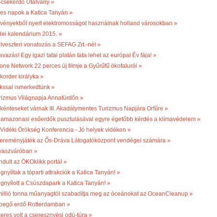
csekerdő Utalvány »
les napok a Katica Tanyán »
vényekből nyert elektromosságot használnak holland városokban »
dei kalendárium 2015. »
ilveszteri vonatozás a SEFAG Zrt.-nél »
vazás! Egy igazi tatai platán tata lehet az európai Év fája! »
one Network 22 perces új filmje a Gyűrűfű ökofaluról »
korder királyka »
kssal ismerkedtünk »
rizmus Világnapja Annafürdőn »
kénteseket várnak III. Akadálymentes Turizmus Napjára Orfűre »
 amazonasi esőerdők pusztulásával egyre égetőbb kérdés a klímavédelem »
. Vidéki Örökség Konferencia - Jó helyek vidéken »
ereményjáték az Ős-Dráva Látogatóközpont vendégei számára »
vaszváróban »
ndult az ÖKOklikk portál »
nyíltak a tóparti attrakciók a Katica Tanyán! »
gnyílott a Csúszdapark a Katica Tanyán! »
millió tonna műanyagtól szabadítja meg az óceánokat az OceanCleanup »
begő erdő Rotterdamban »
keres volt a cseresznyési odú-túra »