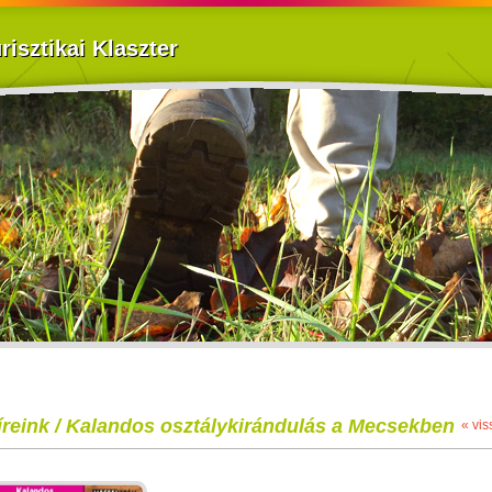
isztikai Klaszter
íreink / Kalandos osztálykirándulás a Mecsekben
« vis