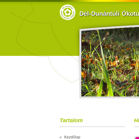
Dél-Dunántúli Ökotur
Tartalom
H
»
Kezdőlap