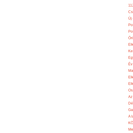
11
Cs
Új
Po
Po
Óri
El
Ke
Eg
Év
Ma
El
El
Os
Az
Dé
Ga
A 
KÖ
Me