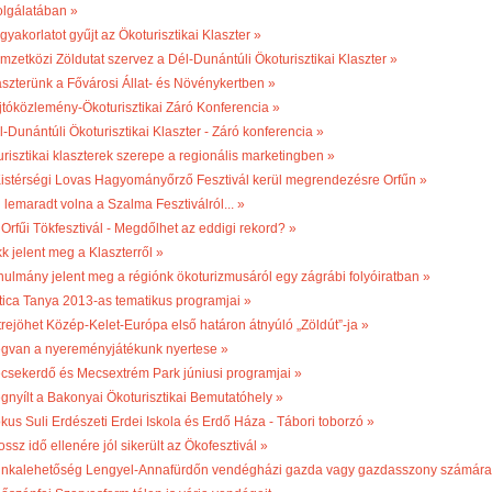
olgálatában »
gyakorlatot gyűjt az Ökoturisztikai Klaszter »
mzetközi Zöldutat szervez a Dél-Dunántúli Ökoturisztikai Klaszter »
aszterünk a Fővárosi Állat- és Növénykertben »
jtóközlemény-Ökoturisztikai Záró Konferencia »
l-Dunántúli Ökoturisztikai Klaszter - Záró konferencia »
turisztikai klaszterek szerepe a regionális marketingben »
 Kistérségi Lovas Hagyományőrző Fesztivál kerül megrendezésre Orfűn »
 lemaradt volna a Szalma Fesztiválról... »
 Orfűi Tökfesztivál - Megdőlhet az eddigi rekord? »
k jelent meg a Klaszterről »
nulmány jelent meg a régiónk ökoturizmusáról egy zágrábi folyóiratban »
tica Tanya 2013-as tematikus programjai »
trejöhet Közép-Kelet-Európa első határon átnyúló „Zöldút”-ja »
gvan a nyereményjátékunk nyertese »
csekerdő és Mecsextrém Park júniusi programjai »
gnyílt a Bakonyai Ökoturisztikai Bemutatóhely »
kus Suli Erdészeti Erdei Iskola és Erdő Háza - Tábori toborzó »
ossz idő ellenére jól sikerült az Ökofesztivál »
nkalehetőség Lengyel-Annafürdőn vendégházi gazda vagy gazdasszony számára