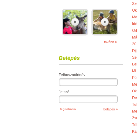
Sz
Ök
Me
Idé
Or
Má
tovább »
20
Díj
Belépés
Sze
Le
Mi
Felhasználónév:
Pé
Me
Ök
Jelszó:
De
Té
Regisztráció
Me
Zs
Té
Ka