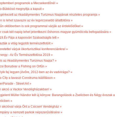
eptemberi programok a Mecsekerdőnél »
o-Bükkösd megnyitja a kapuit »
gérkezett az Akadálymentes Turizmus Napjának részletes programja »
n is lehet szavazni az év legviccesebb állatfotóira »
fűn októberben is sok programmal várják az érdeklődőket »
r csak két napig lehet jelentkezni őshonos magyar gyümölcsfa befogadására »
19.Év Fája a kaposvári Szabadságfa lett »
azták a világ legjobb természetfotóit »
retettel várjuk ökorturisztikai konferenciánkra! »
nergy - Az Év Természetfotósa 2019 »
 is az Akadálymentes Turizmus Napja? »
csi Borudvar a Fishing on Orfűn »
lyik faj legyen jövőre, 2012-ben az év vadvirága? »
o City a tavaszi Construma kiállításon »
erParade - Street Art »
li akció a Vackor Vendégházakban! »
gjelent Müller Nándor két új könyve: Barangolások a Zselicben és Négy évszak a
elicben »
li akcióval várja Önt a Csicseri Vendégház »
mpány a nemzeti parkok népszerűsítésére »