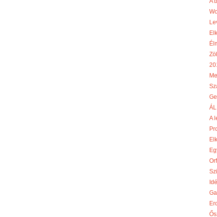
A 
Wo
Le
El
Él
Zö
20
Me
Sz
Ge
ÁL
A l
Pr
El
Egy
Or
Szi
Id
Ga
Er
Ős