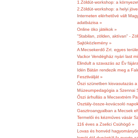
1.Zöldút-workshop: a környezet
2.Zöldút-workshop: a helyi jöv
Interneten elérhetővé vált Mag
adatbázisa »
Online öko játékok »
"Stabilan, zölden, aktívan" - Zö
Sajtóközlemény »
A Mecsekerdő Zrt. egyes terület
Vackor Vendégház nyári last mi
Elindult a szavazás az Év fájár
Idén Bátán rendezik meg a Fa
Fesztiválját »
Őszi szünetben kisvasutazás a
Múzeumpedagógia a Szennai 
Őszi árhullás a Mecsextrém Pa
Osztály-össze-kovácsoló napok
Gasztroangyalban a Mecsek eh
Termelői és kézműves vásár Sz
116 éves a Zselici Csühögő »
Lovas és honvéd hagyományőr
Ismét dél-dunántúli fa nyerte a