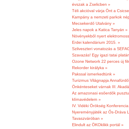
évszak a Zselicben »
Téli akcióval várja Önt a Csics
Kampány a nemzeti parkok nép
Mecsekerdő Utalvány »
Jeles napok a Katica Tanyán »
Növényekből nyert elektromoss
Erdei kalendárium 2015. »
Szilveszteri vonatozás a SEFAG
Szavazás! Egy igazi tatai platán
Ozone Network 22 perces új fil
Rekorder királyka »
Pakssal ismerkedtünk »
Turizmus Világnapja Annafürdő
Önkénteseket várnak III. Akad
Az amazonasi esőerdők pusztu
klímavédelem »
IV. Vidéki Örökség Konferencia
Nyereményjáték az Ős-Dráva L
Tavaszváróban »
Elindult az ÖKOklikk portál »