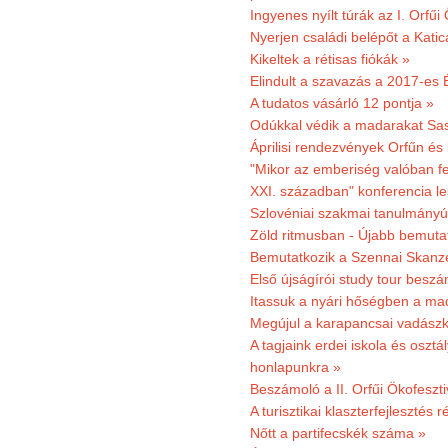
Ingyenes nyílt túrák az I. Orfűi
Nyerjen családi belépőt a Kat
Kikeltek a rétisas fiókák »
Elindult a szavazás a 2017-es 
A tudatos vásárló 12 pontja »
Odúkkal védik a madarakat Sa
Áprilisi rendezvények Orfűn és
"Mikor az emberiség valóban fe
XXI. században" konferencia les
Szlovéniai szakmai tanulmányút
Zöld ritmusban - Újabb bemuta
Bemutatkozik a Szennai Skanzen
Első újságírói study tour besz
Itassuk a nyári hőségben a ma
Megújul a karapancsai vadászk
A tagjaink erdei iskola és osztál
honlapunkra »
Beszámoló a II. Orfűi Ökofeszti
A turisztikai klaszterfejlesztés
Nőtt a partifecskék száma »