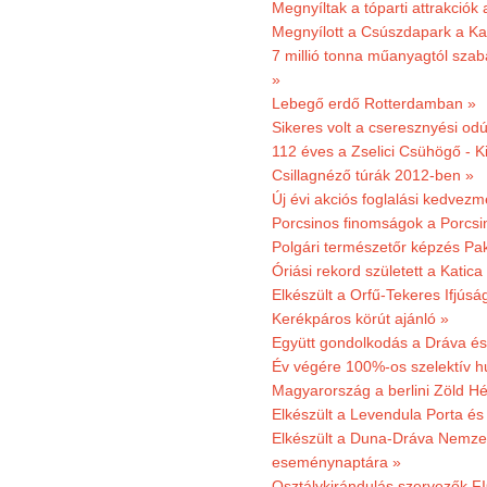
Megnyíltak a tóparti attrakciók
Megnyílott a Csúszdapark a Ka
7 millió tonna műanyagtól sza
»
Lebegő erdő Rotterdamban »
Sikeres volt a cseresznyési odú
112 éves a Zselici Csühögő - K
Csillagnéző túrák 2012-ben »
Új évi akciós foglalási kedvez
Porcsinos finomságok a Porcsi
Polgári természetőr képzés Pa
Óriási rekord született a Katic
Elkészült a Orfű-Tekeres Ifjúsá
Kerékpáros körút ajánló »
Együtt gondolkodás a Dráva és 
Év végére 100%-os szelektív h
Magyarország a berlini Zöld Hé
Elkészült a Levendula Porta és 
Elkészült a Duna-Dráva Nemzet
eseménynaptára »
Osztálykirándulás szervezők F