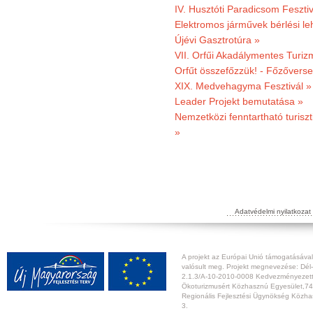
IV. Husztóti Paradicsom Fesztiv
Elektromos járművek bérlési l
Újévi Gasztrotúra »
VII. Orfűi Akadálymentes Turi
Orfűt összefőzzük! - Főzőverse
XIX. Medvehagyma Fesztivál »
Leader Projekt bemutatása »
Nemzetközi fenntartható turiszt
»
Adatvédelmi nyilatkozat
A projekt az Európai Unió támogatásával,
valósult meg. Projekt megnevezése: Dél-
2.1.3/A-10-2010-0008 Kedvezményezett:
Ökoturizmusért Közhasznú Egyesület,74
Regionális Fejlesztési Ügynökség Közhas
3.