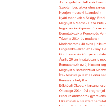
Jó hangulatban telt első Erasm
Szeptember, akkor gímszarvas 
Nyerjen mecseki kalandot! »
Nyári tábor volt a Sziágyi Erdei
Megnyílt a Mecsek Háza Büfé 
Ingyenes kerékpáros túravezet
Bemutatkozik a Kemencés Vendé
Túzok a 2014 év madara »
Madárbarátok 40 éves jubileu
Programkavalkád az I.Zrínyi Fe
Gombaszedés környezettudato
Április 26-án hivatalosan is m
Bemutatkozik az új Klaszter t
Megnyílt a Borturisztikai Klasz
Ízek fesztiválja lesz az orfűi 
Keresse a helyit! »
Bükkösdi Ökopark farsangi cso
Ökocsiga 2014. évi programjai
Erdei kalandtáborok gyerekekn
Elkészültek a Klasztert bemutat