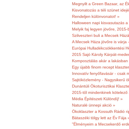
Megnyilt a Green Bazaar, az É
Kisvonatozás a téli szünet idej
Rendeljen különvonatot! »
Halloween napi kisvasutazás a
Melyik faj legyen jövőre, 2015
Szilveszteri buli a Mecsek Ház
A Mecsek Háza jövőre is várja 
Európai Hulladékcsökkentési H
2015 Sajó Károly Kárpát-mede
Komposztálás akár a lakásban 
Egy újabb finom recept klaszter
Innovatív fenyőfavásár - csak 
Sajtóközlemény - Nagysikerű öko
Dunántúli Ökoturisztikai Klaszte
2015-től mindenkinek kötelező 
Média Építészeti Különdíj! »
Naturalé ünnepi akció »
Ökoklaszter a Kossuth Rádió r
Bátaszéki tölgy lett az Év Fája 
"Élményeim a Mecsekerdő erdés