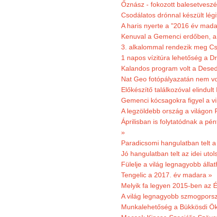
Őznász - fokozott balesetveszé
Csodálatos drónnal készült légi
A haris nyerte a "2016 év mada
Kenuval a Gemenci erdőben, a
3. alkalommal rendezik meg Cse
1 napos vízitúra lehetőség a D
Kalandos program volt a Dese
Nat Geo fotópályazatán nem vo
Előkészítő találkozóval elindul
Gemenci kócsagokra figyel a vi
A legzöldebb ország a világon 
Áprilisban is folytatódnak a pé
»
Paradicsomi hangulatban telt 
Jó hangulatban telt az idei uto
Fülelje a világ legnagyobb álla
Tengelic a 2017. év madara »
Melyik fa legyen 2015-ben az É
A világ legnagyobb szmogporsz
Munkalehetőség a Bükkösdi Ök