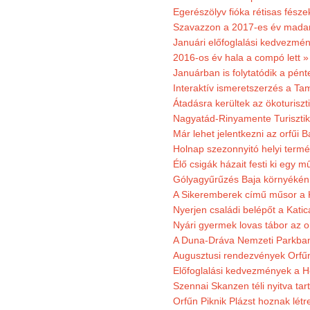
Egerészölyv fióka rétisas fész
Szavazzon a 2017-es év madar
Januári előfoglalási kedvezmén
2016-os év hala a compó lett »
Januárban is folytatódik a pént
Interaktív ismeretszerzés a T
Átadásra kerültek az ökoturiszt
Nagyatád-Rinyamente Turisztik
Már lehet jelentkezni az orfűi 
Holnap szezonnyitó helyi termé
Élő csigák házait festi ki egy 
Gólyagyűrűzés Baja környékén
A Sikeremberek című műsor a K
Nyerjen családi belépőt a Katic
Nyári gyermek lovas tábor az o
A Duna-Dráva Nemzeti Parkban f
Augusztusi rendezvények Orfű
Előfoglalási kedvezmények a He
Szennai Skanzen téli nyitva tar
Orfűn Piknik Plázst hoznak létr