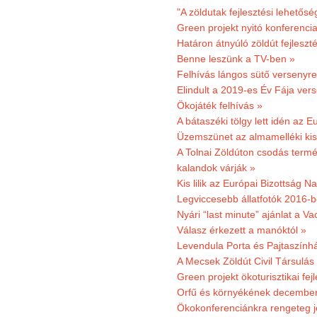
"A zöldutak fejlesztési lehetős
Green projekt nyitó konferenci
Határon átnyúló zöldút fejleszté
Benne leszünk a TV-ben »
Felhívás lángos sütő versenyre
Elindult a 2019-es Év Fája ver
Ökojáték felhívás »
A bátaszéki tölgy lett idén az E
Üzemszünet az almamelléki ki
A Tolnai Zöldúton csodás termész
kalandok várják »
Kis lilik az Európai Bizottság 
Legviccesebb állatfotók 2016-b
Nyári “last minute” ajánlat a 
Válasz érkezett a manóktól »
Levendula Porta és Pajtaszính
A Mecsek Zöldút Civil Társulá
Green projekt ökoturisztikai fejl
Orfű és környékének december 
Ökokonferenciánkra rengeteg j