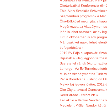
A Duna-Dráva Nemzeti Park júli
Ökoturisztikai Konferencia él
Zöld-Aktív Szociális Szövetkez
Szeptemberi programok a Mec
Öko-Bükkösd megnyitja a kapui
Megérkezett az Akadálymentes
Idén is lehet szavazni az év leg
Orfűn októberben is sok progr
Már csak két napig lehet jele
befogadására »
2019.Év Fája a kaposvári Szaba
Díjazták a világ legjobb termész
Szeretettel várjuk ökorturisztik
Lenergy - Az Év Természetfotó
Mi is az Akadálymentes Turizm
Pécsi Borudvar a Fishing on Or
Melyik faj legyen jövőre, 2012
Öko City a tavaszi Construma ki
DeerParade - Street Art »
Téli akció a Vackor Vendégház
Megjelent Müller Nándor két ú