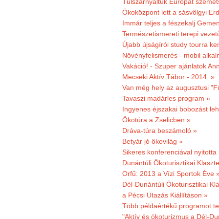
Túlszárnyaltuk Európát szemé
Ökoközpont lett a sásvölgyi Er
Immár teljes a fészekalj Geme
Természetismereti terepi vezet
Újabb újságírói study tourra ker
Növényfelismerés - mobil alka
Vakáció! - Szuper ajánlatok An
Mecseki Aktív Tábor - 2014. »
Van még hely az augusztusi "F
Tavaszi madárles program »
Ingyenes éjszakai bobozást le
Ökotúra a Zselicben »
Dráva-túra beszámoló »
Betyár jó ökovilág »
Sikeres konferenciával nyitotta
Dunántúli Ökoturisztikai Klaszte
Orfű: 2013 a Vízi Sportok Éve 
Dél-Dunántúli Ökoturisztikai Kla
a Pécsi Utazás Kiállításon »
Több példaértékű programot te
"Aktív és ökoturizmus a Dél-Du