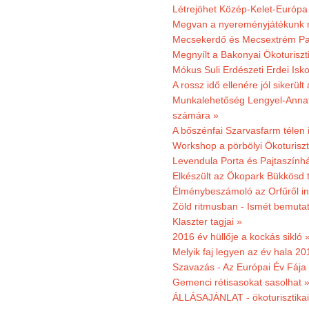
Létrejöhet Közép-Kelet-Európa 
Megvan a nyereményjátékunk 
Mecsekerdő és Mecsextrém Park
Megnyílt a Bakonyai Ökoturiszt
Mókus Suli Erdészeti Erdei Isk
A rossz idő ellenére jól sikerült
Munkalehetőség Lengyel-Anna
számára »
A bőszénfai Szarvasfarm télen i
Workshop a pörbölyi Ökoturisz
Levendula Porta és Pajtaszínhá
Elkészült az Ökopark Bükkösd 
Élménybeszámoló az Orfűről ind
Zöld ritmusban - Ismét bemutat
Klaszter tagjai »
2016 év hüllője a kockás sikló 
Melyik faj legyen az év hala 2
Szavazás - Az Európai Év Fája
Gemenci rétisasokat sasolhat 
ÁLLÁSAJÁNLAT - ökoturisztikai