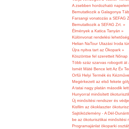
A zsebben hordozható napeleme
Bemutatkozik a Galagonya Táb
Farsangi vonatozás a SEFAG Zr
Bemutatkozik a SEFAG Zrt. »
Élmények a Katica Tanyán »
Különvonat rendelési lehetőség
Helian NaTour Utazási Iroda tú
Újra nyitva tart az Ökopark »
Köszöntse fel szeretteit Nőna
Több száz szarvas robogott át
Ismét Máté Bence lett Az Év T
Orfűi Helyi Termék és Kézműve
Megérkezett az első fekete gó
A tatai nagy platán második le
Hunyorral minősített ökoturiszti
Új minősítési rendszer és védje
Kisfilm az ökoklaszter ökoturisz
Sajtóközlemény - A Dél-Dunántúl
be az ökoturisztikai minősítési 
Programajánlat ökoparki osztál