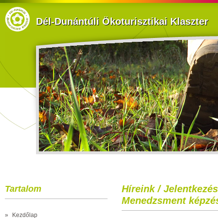
Dél-Dunántúli Ökoturisztikai Klaszter
Híreink / Jelentkezés
Tartalom
Menedzsment képzé
»
Kezdőlap