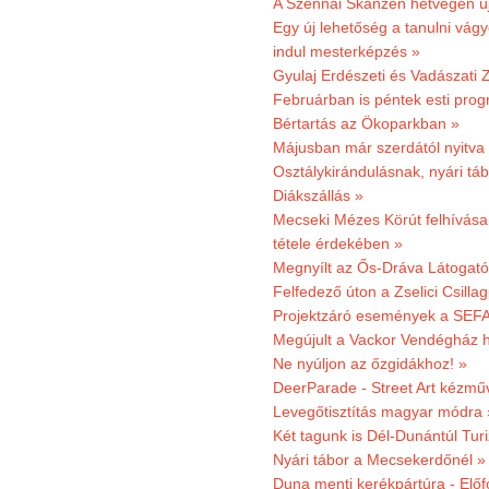
A Szennai Skanzen hétvégén újr
Egy új lehetőség a tanulni vá
indul mesterképzés »
Gyulaj Erdészeti és Vadászati 
Februárban is péntek esti prog
Bértartás az Ökoparkban »
Májusban már szerdától nyitva
Osztálykirándulásnak, nyári táb
Diákszállás »
Mecseki Mézes Körút felhívás
tétele érdekében »
Megnyílt az Ős-Dráva Látogat
Felfedező úton a Zselici Csilla
Projektzáró események a SEFA
Megújult a Vackor Vendégház h
Ne nyúljon az őzgidákhoz! »
DeerParade - Street Art kézmű
Levegőtisztítás magyar módra 
Két tagunk is Dél-Dunántúl Turi
Nyári tábor a Mecsekerdőnél »
Duna menti kerékpártúra - Előfo