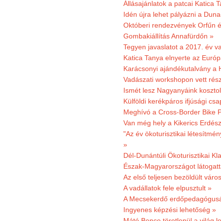
Állásajánlatok a patcai Katica
Idén újra lehet pályázni a Dun
Októberi rendezvények Orfűn 
Gombakiállítás Annafürdőn »
Tegyen javaslatot a 2017. év v
Katica Tanya elnyerte az Európ
Karácsonyi ajándékutalvány a H
Vadászati workshopon vett rés
Ismét lesz Nagyanyáink kosztol
Külföldi kerékpáros ifjúsági cs
Meghívó a Cross-Border Bike P
Van még hely a Kikerics Erdész
"Az év ökoturisztikai létesítmén
»
Dél-Dunántúli Ökoturisztikai Kl
Észak-Magyarországot látogatt
Az első teljesen bezöldült váro
A vadállatok fele elpusztult »
A Mecsekerdő erdőpedagógusáé
Ingyenes képzési lehetőség »
Máté Bence töretlenül a világ le