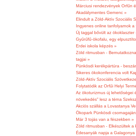
Márciusi rendezvények Orfűn 
Akadálymentes Gemenc »
Elindult a Zöld-Aktív Szociális 
Ingyenes online tanfolyamok a
Új taggal bővült az ökoklaszter
Gyűrűfű-ökofalu, egy elpusztít
Erdei iskola képzés »
Zöld ritmusban - Bemutatkoznak
tagjai »
Pünkösdi kerékpártúra - beszá
Sikeres ökokonferencia volt K
Zöld-Aktív Szociális Szövetkez
Folytatódik az Orfűi Helyi Ter
Az ökoturizmus új lehetőségei
növekedés" lesz a téma Szeks
Akciós szállás a Lovastanya V
Ökopark Pünkösdi csomagajánl
Már 3 tojás van a fészekben »
Zöld ritmusban - Elkészültek a 
Édesanyák napja a Galagonya