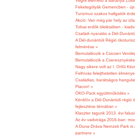
Végre elérhető a Baranya Zöldú
Feketególyák Gemencben - újr
Turizmus szakos hallgatók érdek
Akció: Van még pár hely az izla
Tolnai erdők ölelésében - kiad
Családi nyaralás a Dél-Dunánt
A Dél-dunántúli Régió ökoturisz
felmérése »
Bemutatkozik a Csicseri Vendég
Bemutatkozik a Cseresznyéskert 
Nagy sikere volt az I. Orfűi K
Felhívás felejthetetlen élmény
Családias, barátságos hangulat
Piacon! »
ÖKO-Pack együttműködés »
Kérdőív a Dél-Dunántúli régió ö
fejlesztése témában »
Klaszter tagunk 2013. évi falusi
Az év vadvirága 2016-ban: mocs
A Duna-Dráva Nemzeti Park is a
partnere »