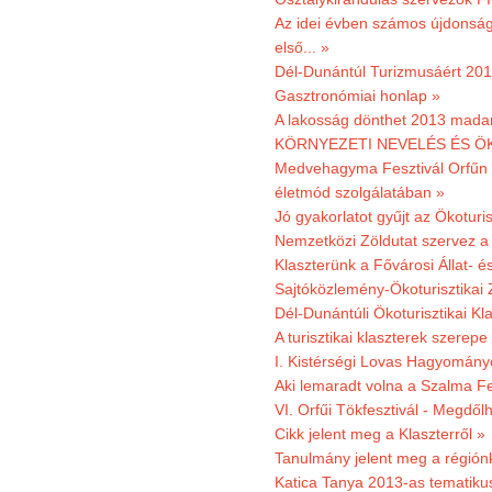
Az idei évben számos újdonság 
első... »
Dél-Dunántúl Turizmusáért 2011
Gasztronómiai honlap »
A lakosság dönthet 2013 madar
KÖRNYEZETI NEVELÉS ÉS ÖK
Medvehagyma Fesztivál Orfűn 
életmód szolgálatában »
Jó gyakorlatot gyűjt az Ökoturis
Nemzetközi Zöldutat szervez a 
Klaszterünk a Fővárosi Állat- 
Sajtóközlemény-Ökoturisztikai 
Dél-Dunántúli Ökoturisztikai Kl
A turisztikai klaszterek szerep
I. Kistérségi Lovas Hagyomány
Aki lemaradt volna a Szalma Fes
VI. Orfűi Tökfesztivál - Megdől
Cikk jelent meg a Klaszterről »
Tanulmány jelent meg a régiónk
Katica Tanya 2013-as tematiku