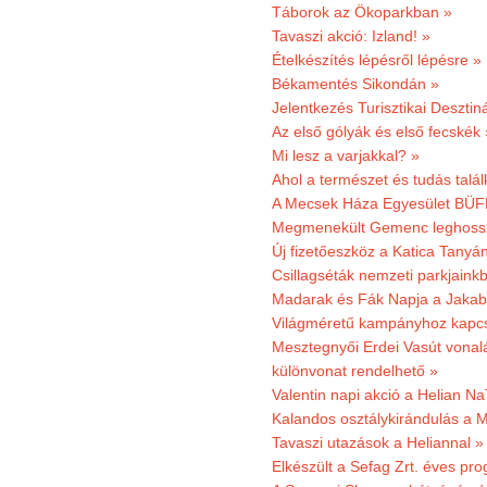
Táborok az Ökoparkban »
Tavaszi akció: Izland! »
Ételkészítés lépésről lépésre »
Békamentés Sikondán »
Jelentkezés Turisztikai Deszt
Az első gólyák és első fecskék 
Mi lesz a varjakkal? »
Ahol a természet és tudás talál
A Mecsek Háza Egyesület BÜFÉS
Megmenekült Gemenc leghoss
Új fizetőeszköz a Katica Tanyá
Csillagséták nemzeti parkjain
Madarak és Fák Napja a Jaka
Világméretű kampányhoz kapcs
Mesztegnyői Erdei Vasút vonal
különvonat rendelhető »
Valentin napi akció a Helian Na
Kalandos osztálykirándulás a 
Tavaszi utazások a Heliannal »
Elkészült a Sefag Zrt. éves pr