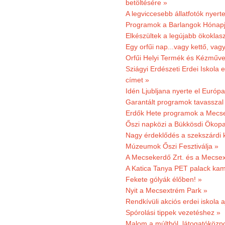
betöltésére »
A legviccesebb állatfotók nyert
Programok a Barlangok Hónapj
Elkészültek a legújabb ökoklas
Egy orfűi nap...vagy kettő, vag
Orfűi Helyi Termék és Kézműv
Sziágyi Erdészeti Erdei Iskola e
címet »
Idén Ljubljana nyerte el Európ
Garantált programok tavasszal
Erdők Hete programok a Mecs
Őszi napközi a Bükkösdi Ökop
Nagy érdeklődés a szekszárdi 
Múzeumok Őszi Fesztiválja »
A Mecsekerdő Zrt. és a Mecsex
A Katica Tanya PET palack kamp
Fekete gólyák élőben! »
Nyit a Mecsextrém Park »
Rendkívüli akciós erdei iskola a
Spórolási tippek vezetéshez »
Malom a múltból, látogatóközpo