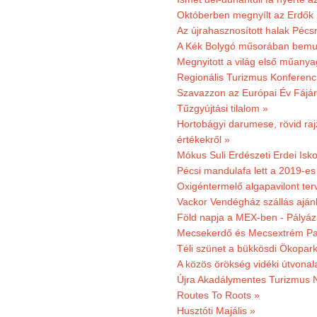
Októberben megnyílt az Erdők
Az újrahasznosított halak Pécs
A Kék Bolygó műsorában bemut
Megnyitott a világ első műanya
Regionális Turizmus Konferenc
Szavazzon az Európai Év Fájár
Tűzgyújtási tilalom »
Hortobágyi darumese, rövid raj
értékekről »
Mókus Suli Erdészeti Erdei Isko
Pécsi mandulafa lett a 2019-es
Oxigéntermelő algapavilont ter
Vackor Vendégház szállás aján
Föld napja a MEX-ben - Pályáz
Mecsekerdő és Mecsextrém Par
Téli szünet a bükkösdi Ökopar
A közös örökség vidéki útvonala
Újra Akadálymentes Turizmus 
Routes To Roots »
Husztóti Majális »