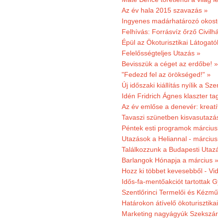
Az év hala 2015 szavazás »
Ingyenes madárhatározó okost
Felhívás: Forrásvíz őrző Civilh
Épül az Ökoturisztikai Látogat
Felelősségteljes Utazás »
Bevisszük a céget az erdőbe! »
"Fedezd fel az örökséged!" »
Új időszaki kiállítás nyílik a S
Idén Fridrich Ágnes klaszter ta
Az év emlőse a denevér: kreat
Tavaszi szünetben kisvasutazá
Péntek esti programok márciusb
Utazások a Heliannal - márciusi
Találkozzunk a Budapesti Utazás
Barlangok Hónapja a március 
Hozz ki többet kevesebből - Vi
Idős-fa-mentőakciót tartottak 
Szentlőrinci Termelői és Kézm
Határokon átívelő ökoturisztika
Marketing nagyágyúk Szekszárd