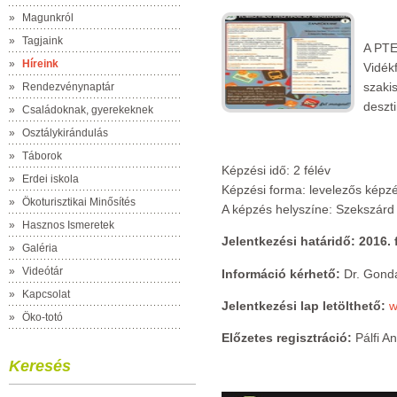
»
Magunkról
»
Tagjaink
A PTE
»
Híreink
Vidékf
szakis
»
Rendezvénynaptár
deszt
»
Családoknak, gyerekeknek
»
Osztálykirándulás
»
Táborok
Képzési idő: 2 félév
»
Erdei iskola
Képzési forma: levelezős képz
»
Ökoturisztikai Minősítés
A képzés helyszíne: Szekszárd
»
Hasznos Ismeretek
Jelentkezési határidő: 2016. 
»
Galéria
»
Videótár
Információ kérhető:
Dr. Gonda
»
Kapcsolat
Jelentkezési lap letölthető:
w
»
Öko-totó
Előzetes regisztráció:
Pálfi A
Keresés