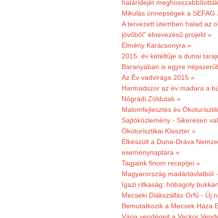
határidejét meghosszabbították
Mikulás ünnepségek a SEFAG Z
A tervezett ütemben halad az o
jövőből” elnevezésű projekt »
Élmény Karácsonyra »
2015. év kétéltűje a dunai tara
Baranyában is egyre népszerű
Az Év vadvirága 2015 »
Harmadszor az év madara a b
Nógrádi Zöldutak »
Malomfejlesztés és Ökoturiszti
Sajtóközlemény - Sikeresen való
Ökoturisztikai Klaszter »
Elkészült a Duna-Dráva Nemzet
eseménynaptára »
Tagjaink finom receptjei »
Magyarország madártávlatból 
Igazi ritkaság: hóbagoly bukkan
Mecseki Diákszállás Orfű - Új n
Bemutatkozik a Mecsek Háza E
Várja vendégeit a Vackor Vend