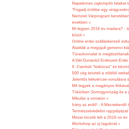
Napelemes zajtompító falakat 
"Fogadj örökbe egy virágcsokro
Nemzeti Várprogram keretében 3
években »
Mi legyen 2016 év madara? - la
közül »
Online erdei szálláskereső indu
Átadták a megújult gemenci kiál
Túraútvonalat is megtisztítana
A Dél-Dunántúl Erdészeti Erdei
II. Cserkúti "kisbúcsú" és kéz
500 cég teszteli a zöldítő weba
Jelentős kékvércse-vonulásra 
Mit tegyek a magányos fiókáva
Tükörben Somogyország és a 
Mikulás a vonaton »
Irány az erdő! - A Mecsekerdő t
Természetvédelmi rajzpályázat 
Mezei tücsök lett a 2016-os év
Workshop az új tagoknál »