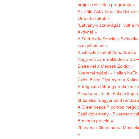
projekt részletes programja »
Az Zöld-Aktív Szociális Szövetk
Orfűn tartották »
"Látvány-disznóvágás" volt a m
Aktívnál »
A Zöld-Aktív Szociális Szövetke
szolgáltatásai »
Sasfészket rakott Annafürdő »
Nagy volt az érdeklődés a SEF
Életre kel a Mecsek Zöldút »
Nyereményjáték - Helian NaTou
Üzleti Etikai Díjat nyert a Katic
Erdőgazda tábor gyerekeknek 
A budapesti Eiffel Palace kapta
Itt az első magyar zöld rendsz
A Greenpeace 7 pontos megoldás
Sajtóközlemény - Sikeresen val
Erasmus projekt »
20 éves születésnap a Mecsekerd
»