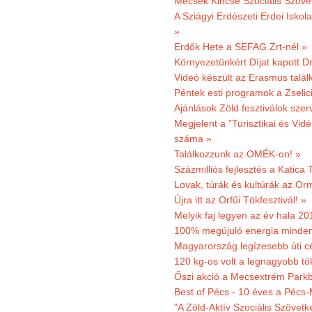
Mecsek Kincse Szociális Szöve
A Sziágyi Erdészeti Erdei Iskol
»
Erdők Hete a SEFAG Zrt-nél »
Környezetünkért Díjat kapott D
Videó készült az Erasmus talál
Péntek esti programok a Zselic
Ajánlások Zöld fesztiválok sze
Megjelent a "Turisztikai és Vid
száma »
Találkozzunk az OMÉK-on! »
Százmilliós fejlesztés a Katica
Lovak, túrák és kultúrák az O
Újra itt az Orfűi Tökfesztivál! »
Melyik faj legyen az év hala 2
100% megújuló energia minden
Magyarország legízesebb úti cé
120 kg-os volt a legnagyobb tök
Őszi akció a Mecsextrém Park
Best of Pécs - 10 éves a Pécs-
"A Zöld-Aktív Szociális Szövetk