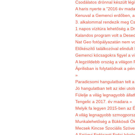
Csodálatos drónnal készült légi
A haris nyerte a "2016 év mada
Kenuval a Gemenci erdőben, a
3. alkalommal rendezik meg Cse
1 napos vízitúra lehetőség a D
Kalandos program volt a Dese
Nat Geo fotópályazatán nem vo
Előkészítő találkozóval elindul
Gemenci kócsagokra figyel a vi
A legzöldebb ország a világon 
Áprilisban is folytatódnak a pé
»
Paradicsomi hangulatban telt 
Jó hangulatban telt az idei uto
Fülelje a világ legnagyobb álla
Tengelic a 2017. év madara »
Melyik fa legyen 2015-ben az É
A világ legnagyobb szmogporsz
Munkalehetőség a Bükkösdi Ök
Mecsek Kincse Szociális Szöve
A Sziágyi Erdészeti Erdei Iskol