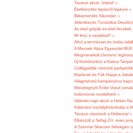
Tavaszi akció: Izland! »
Ételkészítés lépésről lépésre »
Békamentés Sikondán »
Jelentkezés Turisztikai Deszt
Az első gólyák és első fecskék 
Mi lesz a varjakkal? »
Ahol a természet és tudás talál
A Mecsek Háza Egyesület BÜFÉS
Megmenekült Gemenc leghoss
Új fizetőeszköz a Katica Tanyá
Csillagséták nemzeti parkjain
Madarak és Fák Napja a Jaka
Világméretű kampányhoz kapcs
Mesztegnyői Erdei Vasút vonal
különvonat rendelhető »
Valentin napi akció a Helian Na
Kalandos osztálykirándulás a 
Tavaszi utazások a Heliannal »
Elkészült a Sefag Zrt. éves pr
A Szennai Skanzen hétvégén újr