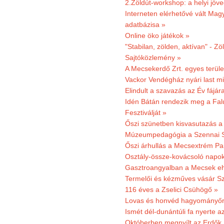
2.Zöldút-workshop: a helyi jöv
Interneten elérhetővé vált Mag
adatbázisa »
Online öko játékok »
"Stabilan, zölden, aktívan" - Zö
Sajtóközlemény »
A Mecsekerdő Zrt. egyes terület
Vackor Vendégház nyári last mi
Elindult a szavazás az Év fájár
Idén Bátán rendezik meg a Fa
Fesztiválját »
Őszi szünetben kisvasutazás a
Múzeumpedagógia a Szennai 
Őszi árhullás a Mecsextrém Pa
Osztály-össze-kovácsoló napok
Gasztroangyalban a Mecsek eh
Termelői és kézműves vásár Sz
116 éves a Zselici Csühögő »
Lovas és honvéd hagyományőr
Ismét dél-dunántúli fa nyerte a
Októberben megnyílt az Erdők