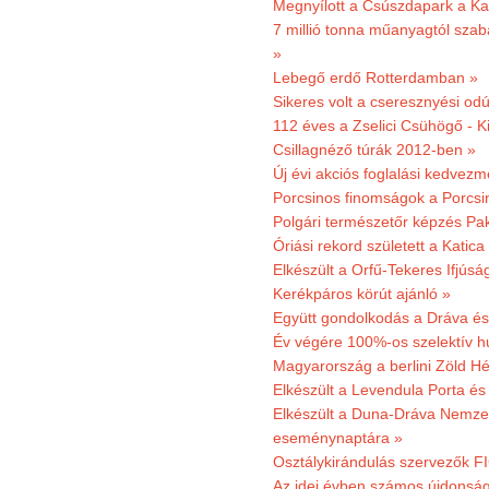
Megnyílott a Csúszdapark a Ka
7 millió tonna műanyagtól sza
»
Lebegő erdő Rotterdamban »
Sikeres volt a cseresznyési odú
112 éves a Zselici Csühögő - K
Csillagnéző túrák 2012-ben »
Új évi akciós foglalási kedvez
Porcsinos finomságok a Porcsi
Polgári természetőr képzés Pa
Óriási rekord született a Katic
Elkészült a Orfű-Tekeres Ifjúsá
Kerékpáros körút ajánló »
Együtt gondolkodás a Dráva és 
Év végére 100%-os szelektív h
Magyarország a berlini Zöld Hé
Elkészült a Levendula Porta és 
Elkészült a Duna-Dráva Nemzet
eseménynaptára »
Osztálykirándulás szervezők F
Az idei évben számos újdonság 