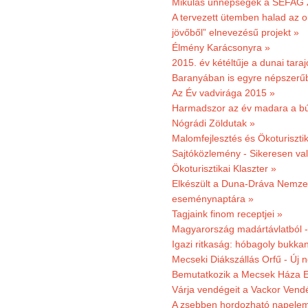
Mikulás ünnepségek a SEFAG Z
A tervezett ütemben halad az o
jövőből” elnevezésű projekt »
Élmény Karácsonyra »
2015. év kétéltűje a dunai tara
Baranyában is egyre népszerű
Az Év vadvirága 2015 »
Harmadszor az év madara a b
Nógrádi Zöldutak »
Malomfejlesztés és Ökoturiszti
Sajtóközlemény - Sikeresen való
Ökoturisztikai Klaszter »
Elkészült a Duna-Dráva Nemzet
eseménynaptára »
Tagjaink finom receptjei »
Magyarország madártávlatból 
Igazi ritkaság: hóbagoly bukkan
Mecseki Diákszállás Orfű - Új n
Bemutatkozik a Mecsek Háza E
Várja vendégeit a Vackor Vend
A zsebben hordozható napeleme