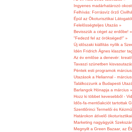
Ingyenes madárhatározó okost
Felhívás: Forrásvíz őrző Civilh
Épül az Ökoturisztikai Látogat
Felelősségteljes Utazás »
Bevisszük a céget az erdőbe! »
"Fedezd fel az örökséged!" »
Új időszaki kiállítás nyílik a S
Idén Fridrich Ágnes klaszter ta
Az év emlőse a denevér: kreat
Tavaszi szünetben kisvasutazá
Péntek esti programok márciusb
Utazások a Heliannal - márciusi
Találkozzunk a Budapesti Utazás
Barlangok Hónapja a március 
Hozz ki többet kevesebből - Vi
Idős-fa-mentőakciót tartottak 
Szentlőrinci Termelői és Kézm
Határokon átívelő ökoturisztika
Marketing nagyágyúk Szekszárd
Megnyilt a Green Bazaar, az É