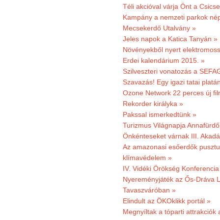
Téli akcióval várja Önt a Csics
Kampány a nemzeti parkok nép
Mecsekerdő Utalvány »
Jeles napok a Katica Tanyán »
Növényekből nyert elektromoss
Erdei kalendárium 2015. »
Szilveszteri vonatozás a SEFAG
Szavazás! Egy igazi tatai platán
Ozone Network 22 perces új fil
Rekorder királyka »
Pakssal ismerkedtünk »
Turizmus Világnapja Annafürdő
Önkénteseket várnak III. Akad
Az amazonasi esőerdők pusztu
klímavédelem »
IV. Vidéki Örökség Konferencia
Nyereményjáték az Ős-Dráva L
Tavaszváróban »
Elindult az ÖKOklikk portál »
Megnyíltak a tóparti attrakciók