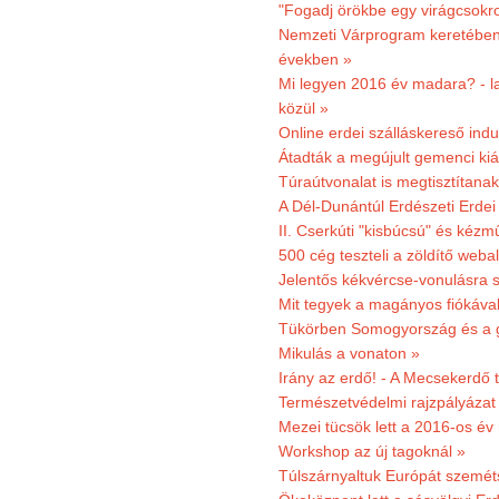
"Fogadj örökbe egy virágcsokro
Nemzeti Várprogram keretében 3
években »
Mi legyen 2016 év madara? - la
közül »
Online erdei szálláskereső indu
Átadták a megújult gemenci kiál
Túraútvonalat is megtisztítana
A Dél-Dunántúl Erdészeti Erdei
II. Cserkúti "kisbúcsú" és kéz
500 cég teszteli a zöldítő weba
Jelentős kékvércse-vonulásra 
Mit tegyek a magányos fiókáva
Tükörben Somogyország és a 
Mikulás a vonaton »
Irány az erdő! - A Mecsekerdő t
Természetvédelmi rajzpályázat 
Mezei tücsök lett a 2016-os év
Workshop az új tagoknál »
Túlszárnyaltuk Európát szemé