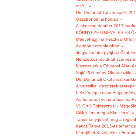
első... »
Dél-Dunántúl Turizmusáért 2011
Gasztronómiai honlap »
A lakosság dönthet 2013 madar
KÖRNYEZETI NEVELÉS ÉS ÖK
Medvehagyma Fesztivál Orfűn 
életmód szolgálatában »
Jó gyakorlatot gyűjt az Ökoturis
Nemzetközi Zöldutat szervez a 
Klaszterünk a Fővárosi Állat- 
Sajtóközlemény-Ökoturisztikai 
Dél-Dunántúli Ökoturisztikai Kl
A turisztikai klaszterek szerep
I. Kistérségi Lovas Hagyomány
Aki lemaradt volna a Szalma Fes
VI. Orfűi Tökfesztivál - Megdől
Cikk jelent meg a Klaszterről »
Tanulmány jelent meg a régiónk
Katica Tanya 2013-as tematiku
Létrejöhet Közép-Kelet-Európa 