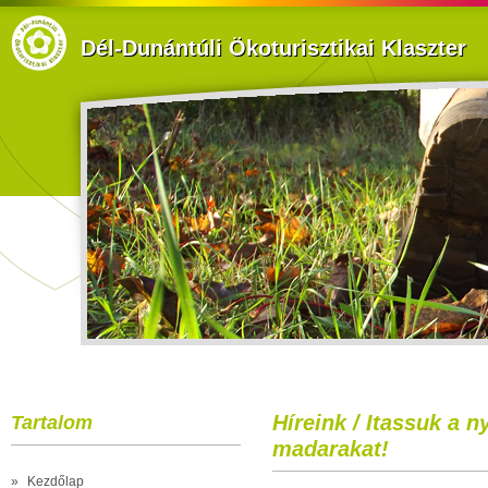
Dél-Dunántúli Ökoturisztikai Klaszter
Híreink / Itassuk a 
Tartalom
madarakat!
»
Kezdőlap