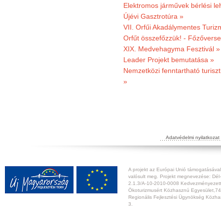
Elektromos járművek bérlési l
Újévi Gasztrotúra »
VII. Orfűi Akadálymentes Turi
Orfűt összefőzzük! - Főzőverse
XIX. Medvehagyma Fesztivál »
Leader Projekt bemutatása »
Nemzetközi fenntartható turiszt
»
Adatvédelmi nyilatkozat
A projekt az Európai Unió támogatásával,
valósult meg. Projekt megnevezése: Dél-
2.1.3/A-10-2010-0008 Kedvezményezett:
Ökoturizmusért Közhasznú Egyesület,74
Regionális Fejlesztési Ügynökség Közhas
3.