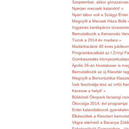
Szeptember, akkor gímszarvas 
Nyerjen mecseki kalandot! »
Nyári tábor volt a Sziágyi Erdei
Megnyílt a Mecsek Háza Büfé 
Ingyenes kerékpáros túravezet
Bemutatkozik a Kemencés Vendé
Túzok a 2014 év madara »
Madárbarátok 40 éves jubileu
Programkavalkád az I.Zrínyi Fe
Gombaszedés környezettudato
Április 26-án hivatalosan is m
Bemutatkozik az új Klaszter t
Megnyílt a Borturisztikai Klasz
Ízek fesztiválja lesz az orfűi 
Keresse a helyit! »
Bükkösdi Ökopark farsangi cso
Ökocsiga 2014. évi programjai
Erdei kalandtáborok gyerekekn
Elkészültek a Klasztert bemutat
Végre elérhető a Baranya Zöldú
Feketególyák Gemencben - újr