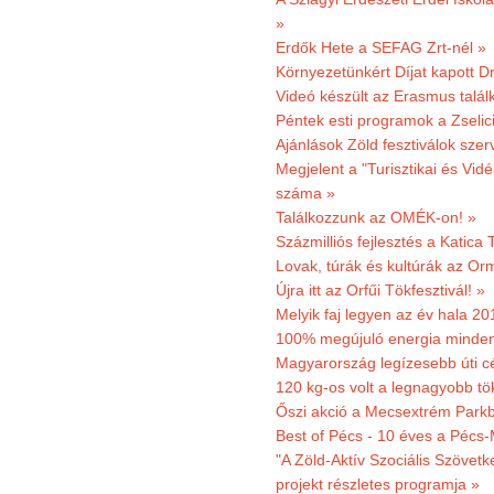
»
Erdők Hete a SEFAG Zrt-nél »
Környezetünkért Díjat kapott D
Videó készült az Erasmus talál
Péntek esti programok a Zselic
Ajánlások Zöld fesztiválok sze
Megjelent a "Turisztikai és Vid
száma »
Találkozzunk az OMÉK-on! »
Százmilliós fejlesztés a Katica
Lovak, túrák és kultúrák az O
Újra itt az Orfűi Tökfesztivál! »
Melyik faj legyen az év hala 2
100% megújuló energia minden
Magyarország legízesebb úti cé
120 kg-os volt a legnagyobb tök
Őszi akció a Mecsextrém Park
Best of Pécs - 10 éves a Pécs-
"A Zöld-Aktív Szociális Szövetk
projekt részletes programja »