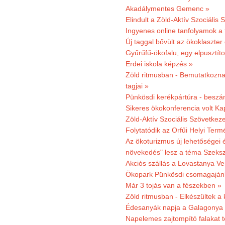
Akadálymentes Gemenc »
Elindult a Zöld-Aktív Szociális 
Ingyenes online tanfolyamok a
Új taggal bővült az ökoklaszter
Gyűrűfű-ökofalu, egy elpusztít
Erdei iskola képzés »
Zöld ritmusban - Bemutatkoznak
tagjai »
Pünkösdi kerékpártúra - beszá
Sikeres ökokonferencia volt K
Zöld-Aktív Szociális Szövetkez
Folytatódik az Orfűi Helyi Ter
Az ökoturizmus új lehetőségei
növekedés" lesz a téma Szeks
Akciós szállás a Lovastanya V
Ökopark Pünkösdi csomagajánl
Már 3 tojás van a fészekben »
Zöld ritmusban - Elkészültek a 
Édesanyák napja a Galagonya
Napelemes zajtompító falakat 