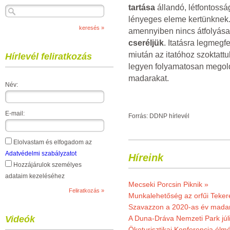
tartása
állandó, létfontossá
lényeges eleme kertünknek. F
amennyiben nincs átfolyás
cseréljük
. Itatásra legmegf
miután az itatóhoz szoktattu
Hírlevél feliratkozás
legyen folyamatosan megol
madarakat.
Név:
E-mail:
Forrás: DDNP hírlevél
Elolvastam és elfogadom az
Adatvédelmi szabályzatot
Híreink
Hozzájárulok személyes
adataim kezeléséhez
Mecseki Porcsin Piknik »
Munkalehetőség az orfűi Teker
Szavazzon a 2020-as év madar
Videók
A Duna-Dráva Nemzeti Park júli
Ökoturisztikai Konferencia él