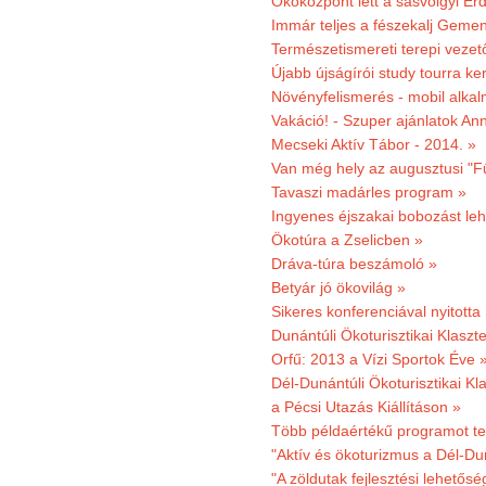
Ökoközpont lett a sásvölgyi Er
Immár teljes a fészekalj Geme
Természetismereti terepi vezet
Újabb újságírói study tourra ker
Növényfelismerés - mobil alka
Vakáció! - Szuper ajánlatok An
Mecseki Aktív Tábor - 2014. »
Van még hely az augusztusi "F
Tavaszi madárles program »
Ingyenes éjszakai bobozást le
Ökotúra a Zselicben »
Dráva-túra beszámoló »
Betyár jó ökovilág »
Sikeres konferenciával nyitotta
Dunántúli Ökoturisztikai Klaszte
Orfű: 2013 a Vízi Sportok Éve 
Dél-Dunántúli Ökoturisztikai Kla
a Pécsi Utazás Kiállításon »
Több példaértékű programot te
"Aktív és ökoturizmus a Dél-Du
"A zöldutak fejlesztési lehetős