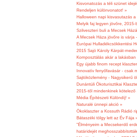
Kisvonatozás a téli szünet idej
Rendeljen különvonatot! »
Halloween napi kisvasutazás a
Melyik faj legyen jövőre, 2015
Szilveszteri buli a Mecsek Ház
A Mecsek Háza jövőre is várja 
Európai Hulladékcsökkentési H
2015 Sajó Károly Kárpát-mede
Komposztálás akár a lakásban 
Egy újabb finom recept klaszter
Innovatív fenyőfavásár - csak 
Sajtóközlemény - Nagysikerű öko
Dunántúli Ökoturisztikai Klaszte
2015-től mindenkinek kötelező 
Média Építészeti Különdíj! »
Naturalé ünnepi akció »
Ökoklaszter a Kossuth Rádió r
Bátaszéki tölgy lett az Év Fája 
"Élményeim a Mecsekerdő erdés
határidejét meghosszabbították