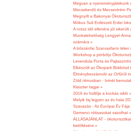
Megvan a nyereményjátékunk 
Mecsekerdő és Mecsextrém Park
Megnyílt a Bakonyai Ökoturiszt
Mókus Suli Erdészeti Erdei Isk
A rossz idő ellenére jól sikerült
Munkalehetőség Lengyel-Anna
számára »
A bőszénfai Szarvasfarm télen i
Workshop a pörbölyi Ökoturisz
Levendula Porta és Pajtaszínhá
Elkészült az Ökopark Bükkösd 
Élménybeszámoló az Orfűről ind
Zöld ritmusban - Ismét bemutat
Klaszter tagjai »
2016 év hüllője a kockás sikló 
Melyik faj legyen az év hala 2
Szavazás - Az Európai Év Fája
Gemenci rétisasokat sasolhat 
ÁLLÁSAJÁNLAT - ökoturisztikai
betöltésére »