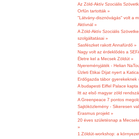
Az Zöld-Aktív Szociális Szövetk
Orfűn tartották »
"Látvány-disznóvágás" volt a m
Aktívnál »
A Zöld-Aktív Szociális Szövetke
szolgáltatásai »
Sasfészket rakott Annafürdő »
Nagy volt az érdeklődés a SEF
Életre kel a Mecsek Zöldút »
Nyereményjáték - Helian NaTou
Üzleti Etikai Díjat nyert a Katic
Erdőgazda tábor gyerekeknek 
A budapesti Eiffel Palace kapta
Itt az első magyar zöld rendsz
A Greenpeace 7 pontos megoldás
Sajtóközlemény - Sikeresen val
Erasmus projekt »
20 éves születésnap a Mecsekerd
»
1.Zöldút-workshop: a környezet