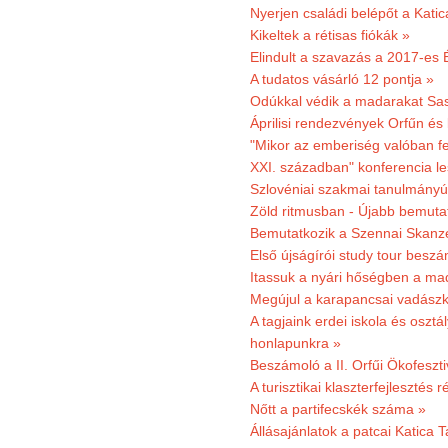
Nyerjen családi belépőt a Kat
Kikeltek a rétisas fiókák »
Elindult a szavazás a 2017-es 
A tudatos vásárló 12 pontja »
Odúkkal védik a madarakat Sa
Áprilisi rendezvények Orfűn és
"Mikor az emberiség valóban fe
XXI. században" konferencia les
Szlovéniai szakmai tanulmányút
Zöld ritmusban - Újabb bemuta
Bemutatkozik a Szennai Skanzen
Első újságírói study tour besz
Itassuk a nyári hőségben a ma
Megújul a karapancsai vadászk
A tagjaink erdei iskola és osztál
honlapunkra »
Beszámoló a II. Orfűi Ökofeszti
A turisztikai klaszterfejlesztés
Nőtt a partifecskék száma »
Állásajánlatok a patcai Katica