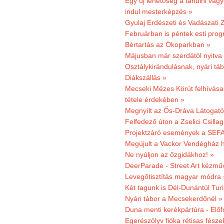
Egy új lehetőség a tanulni vá
indul mesterképzés »
Gyulaj Erdészeti és Vadászati 
Februárban is péntek esti prog
Bértartás az Ökoparkban »
Májusban már szerdától nyitva
Osztálykirándulásnak, nyári táb
Diákszállás »
Mecseki Mézes Körút felhívás
tétele érdekében »
Megnyílt az Ős-Dráva Látogat
Felfedező úton a Zselici Csilla
Projektzáró események a SEFA
Megújult a Vackor Vendégház h
Ne nyúljon az őzgidákhoz! »
DeerParade - Street Art kézmű
Levegőtisztítás magyar módra 
Két tagunk is Dél-Dunántúl Turi
Nyári tábor a Mecsekerdőnél »
Duna menti kerékpártúra - Előfo
Egerészölyv fióka rétisas fész