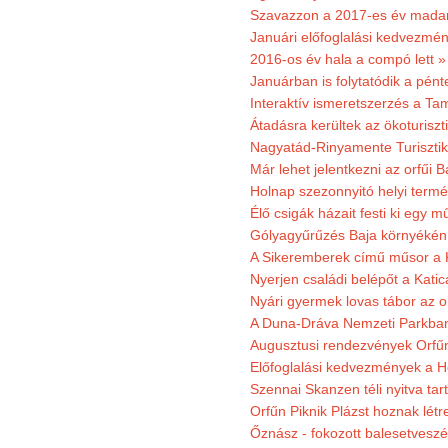
Szavazzon a 2017-es év madar
Januári előfoglalási kedvezmén
2016-os év hala a compó lett »
Januárban is folytatódik a pént
Interaktív ismeretszerzés a T
Átadásra kerültek az ökoturiszt
Nagyatád-Rinyamente Turisztik
Már lehet jelentkezni az orfűi 
Holnap szezonnyitó helyi termé
Élő csigák házait festi ki egy 
Gólyagyűrűzés Baja környékén
A Sikeremberek című műsor a K
Nyerjen családi belépőt a Katic
Nyári gyermek lovas tábor az o
A Duna-Dráva Nemzeti Parkban f
Augusztusi rendezvények Orfű
Előfoglalási kedvezmények a He
Szennai Skanzen téli nyitva tar
Orfűn Piknik Plázst hoznak létr
Őznász - fokozott balesetveszé