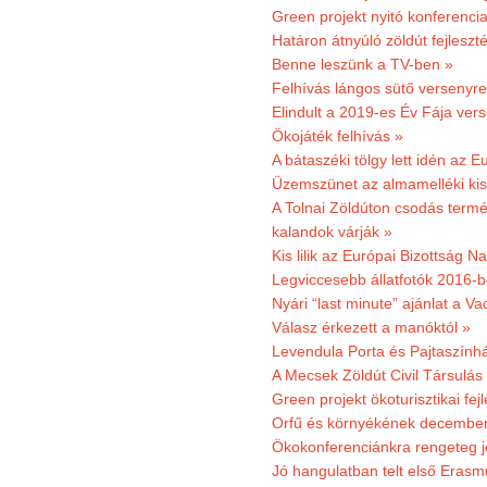
Green projekt nyitó konferenci
Határon átnyúló zöldút fejleszté
Benne leszünk a TV-ben »
Felhívás lángos sütő versenyre
Elindult a 2019-es Év Fája ver
Ökojáték felhívás »
A bátaszéki tölgy lett idén az E
Üzemszünet az almamelléki ki
A Tolnai Zöldúton csodás termész
kalandok várják »
Kis lilik az Európai Bizottság 
Legviccesebb állatfotók 2016-b
Nyári “last minute” ajánlat a 
Válasz érkezett a manóktól »
Levendula Porta és Pajtaszính
A Mecsek Zöldút Civil Társulá
Green projekt ökoturisztikai fejl
Orfű és környékének december 
Ökokonferenciánkra rengeteg j
Jó hangulatban telt első Erasm