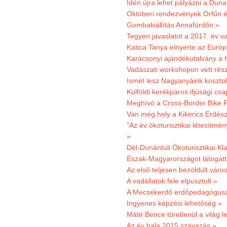
Idén újra lehet pályázni a Dun
Októberi rendezvények Orfűn 
Gombakiállítás Annafürdőn »
Tegyen javaslatot a 2017. év v
Katica Tanya elnyerte az Európ
Karácsonyi ajándékutalvány a H
Vadászati workshopon vett rés
Ismét lesz Nagyanyáink kosztol
Külföldi kerékpáros ifjúsági cs
Meghívó a Cross-Border Bike P
Van még hely a Kikerics Erdész
"Az év ökoturisztikai létesítmén
»
Dél-Dunántúli Ökoturisztikai Kl
Észak-Magyarországot látogatt
Az első teljesen bezöldült váro
A vadállatok fele elpusztult »
A Mecsekerdő erdőpedagógusáé
Ingyenes képzési lehetőség »
Máté Bence töretlenül a világ le
Az év hala 2015 szavazás »