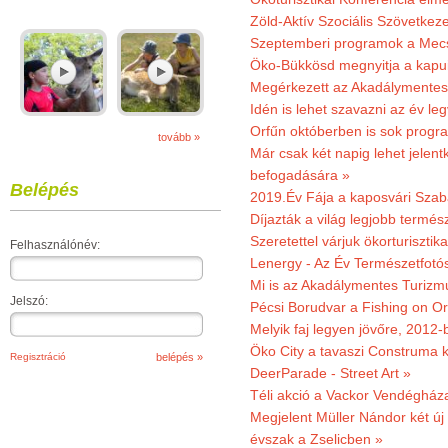
Zöld-Aktív Szociális Szövetkez
Szeptemberi programok a Mec
Öko-Bükkösd megnyitja a kapui
Megérkezett az Akadálymentes
Idén is lehet szavazni az év leg
Orfűn októberben is sok progr
tovább »
Már csak két napig lehet jele
befogadására »
Belépés
2019.Év Fája a kaposvári Szaba
Díjazták a világ legjobb termész
Szeretettel várjuk ökorturisztik
Felhasználónév:
Lenergy - Az Év Természetfotó
Mi is az Akadálymentes Turizm
Jelszó:
Pécsi Borudvar a Fishing on Or
Melyik faj legyen jövőre, 2012
Öko City a tavaszi Construma ki
Regisztráció
DeerParade - Street Art »
Téli akció a Vackor Vendégház
Megjelent Müller Nándor két ú
évszak a Zselicben »