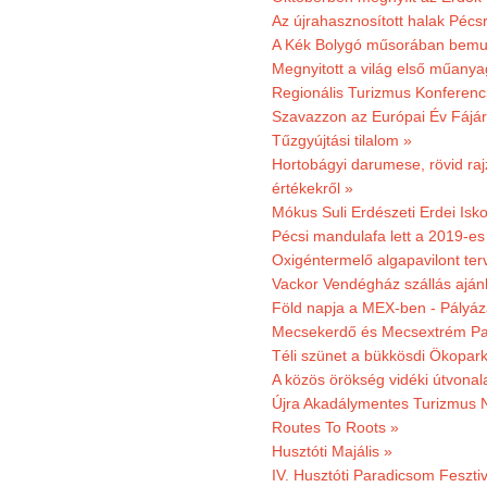
Az újrahasznosított halak Pécs
A Kék Bolygó műsorában bemut
Megnyitott a világ első műanya
Regionális Turizmus Konferenc
Szavazzon az Európai Év Fájár
Tűzgyújtási tilalom »
Hortobágyi darumese, rövid raj
értékekről »
Mókus Suli Erdészeti Erdei Isko
Pécsi mandulafa lett a 2019-es
Oxigéntermelő algapavilont ter
Vackor Vendégház szállás aján
Föld napja a MEX-ben - Pályáz
Mecsekerdő és Mecsextrém Par
Téli szünet a bükkösdi Ökopar
A közös örökség vidéki útvonala
Újra Akadálymentes Turizmus 
Routes To Roots »
Husztóti Majális »
IV. Husztóti Paradicsom Fesztiv