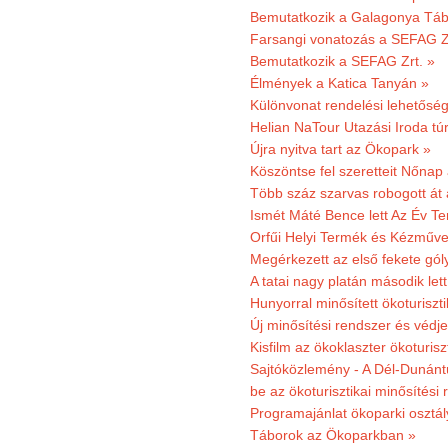
Bemutatkozik a Galagonya Táb
Farsangi vonatozás a SEFAG Zr
Bemutatkozik a SEFAG Zrt. »
Élmények a Katica Tanyán »
Különvonat rendelési lehetőség
Helian NaTour Utazási Iroda tú
Újra nyitva tart az Ökopark »
Köszöntse fel szeretteit Nőna
Több száz szarvas robogott át
Ismét Máté Bence lett Az Év T
Orfűi Helyi Termék és Kézműve
Megérkezett az első fekete gó
A tatai nagy platán második le
Hunyorral minősített ökoturiszti
Új minősítési rendszer és védje
Kisfilm az ökoklaszter ökoturisz
Sajtóközlemény - A Dél-Dunántúl
be az ökoturisztikai minősítési 
Programajánlat ökoparki osztál
Táborok az Ökoparkban »