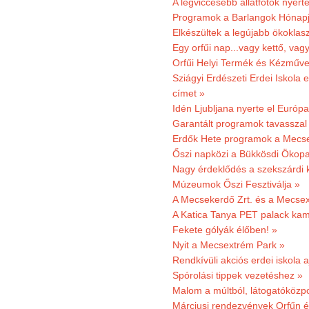
A legviccesebb állatfotók nyert
Programok a Barlangok Hónapj
Elkészültek a legújabb ökoklas
Egy orfűi nap...vagy kettő, vag
Orfűi Helyi Termék és Kézműv
Sziágyi Erdészeti Erdei Iskola e
címet »
Idén Ljubljana nyerte el Európ
Garantált programok tavasszal
Erdők Hete programok a Mecs
Őszi napközi a Bükkösdi Ökop
Nagy érdeklődés a szekszárdi 
Múzeumok Őszi Fesztiválja »
A Mecsekerdő Zrt. és a Mecsex
A Katica Tanya PET palack kamp
Fekete gólyák élőben! »
Nyit a Mecsextrém Park »
Rendkívüli akciós erdei iskola a
Spórolási tippek vezetéshez »
Malom a múltból, látogatóközpo
Márciusi rendezvények Orfűn 