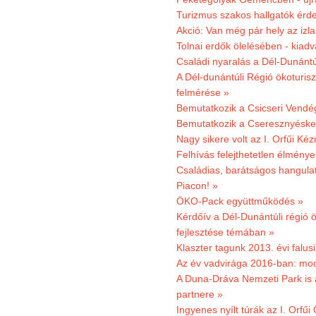
Turizmus szakos hallgatók érdek
Akció: Van még pár hely az izla
Tolnai erdők ölelésében - kiad
Családi nyaralás a Dél-Dunánt
A Dél-dunántúli Régió ökoturisz
felmérése »
Bemutatkozik a Csicseri Vendég
Bemutatkozik a Cseresznyéskert 
Nagy sikere volt az I. Orfűi K
Felhívás felejthetetlen élmény
Családias, barátságos hangulat
Piacon! »
ÖKO-Pack együttműködés »
Kérdőív a Dél-Dunántúli régió ö
fejlesztése témában »
Klaszter tagunk 2013. évi falusi
Az év vadvirága 2016-ban: mocs
A Duna-Dráva Nemzeti Park is a
partnere »
Ingyenes nyílt túrák az I. Orfűi