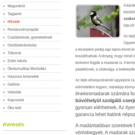
A káni
»
Magunkról
körülö
»
Tagjaink
szüks
»
Híreink
egy jól 
»
Rendezvénynaptár
Az itat
»
Családoknak, gyerekeknek
Ügyeln
»
Osztálykirándulás
a közepére pedig egy lapos követ é
»
Táborok
leszállhatnak. A lényeg, hogy minél
»
Erdei iskola
kedvelni fogják a madarak is. A ter
»
Ökoturisztikai Minősítés
patakkövek, a sóderágy, a betelepíte
»
Hasznos Ismeretek
Az itató elhelyezésénél ügyeljünk 
»
Galéria
elérhetetlen legyen, másképp könny
»
Videótár
énekesmadarak számára fon
»
Kapcsolat
búvóhelyül szolgáló cserj
gyorsan elérhetnek. Az ilye
»
Öko-totó
garancia lehet itatónk néps
Keresés
A madáritatóban szeretnek fü
vörösbegyek. A madarak sz