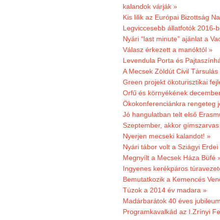
kalandok várják »
Kis lilik az Európai Bizottság 
Legviccesebb állatfotók 2016-b
Nyári “last minute” ajánlat a 
Válasz érkezett a manóktól »
Levendula Porta és Pajtaszính
A Mecsek Zöldút Civil Társulá
Green projekt ökoturisztikai fejl
Orfű és környékének december 
Ökokonferenciánkra rengeteg j
Jó hangulatban telt első Erasm
Szeptember, akkor gímszarvas 
Nyerjen mecseki kalandot! »
Nyári tábor volt a Sziágyi Erdei
Megnyílt a Mecsek Háza Büfé 
Ingyenes kerékpáros túravezet
Bemutatkozik a Kemencés Vendé
Túzok a 2014 év madara »
Madárbarátok 40 éves jubileu
Programkavalkád az I.Zrínyi Fe