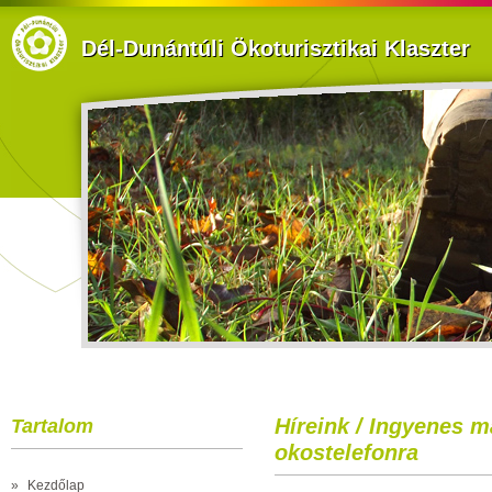
Dél-Dunántúli Ökoturisztikai Klaszter
Híreink / Ingyenes 
Tartalom
okostelefonra
»
Kezdőlap