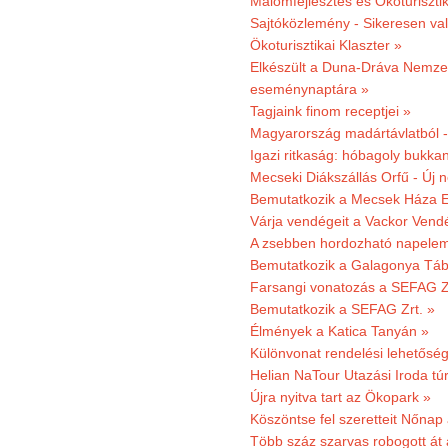
Malomfejlesztés és Ökoturiszti
Sajtóközlemény - Sikeresen való
Ökoturisztikai Klaszter »
Elkészült a Duna-Dráva Nemzet
eseménynaptára »
Tagjaink finom receptjei »
Magyarország madártávlatból 
Igazi ritkaság: hóbagoly bukkan
Mecseki Diákszállás Orfű - Új n
Bemutatkozik a Mecsek Háza E
Várja vendégeit a Vackor Vend
A zsebben hordozható napeleme
Bemutatkozik a Galagonya Táb
Farsangi vonatozás a SEFAG Zr
Bemutatkozik a SEFAG Zrt. »
Élmények a Katica Tanyán »
Különvonat rendelési lehetőség
Helian NaTour Utazási Iroda tú
Újra nyitva tart az Ökopark »
Köszöntse fel szeretteit Nőna
Több száz szarvas robogott át