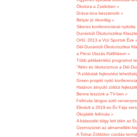
Ökotúra a Zselicben »
Dráva-túra beszámoló »
Betyár jó ökovilág »
Sikeres konferenciával nyitotta
Dunántúli Ökoturisztikai Klaszte
Orfű: 2013 a Vízi Sportok Éve 
Dél-Dunántúli Ökoturisztikai Kla
a Pécsi Utazás Kiállításon »
Több példaértékű programot te
"Aktív és ökoturizmus a Dél-Du
"A zöldutak fejlesztési lehetős
Green projekt nyitó konferenci
Határon átnyúló zöldút fejleszté
Benne leszünk a TV-ben »
Felhívás lángos sütő versenyre
Elindult a 2019-es Év Fája ver
Ökojáték felhívás »
A bátaszéki tölgy lett idén az E
Üzemszünet az almamelléki ki
A Tolnai Zöldúton csodás termész