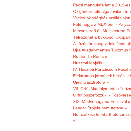
Pécsi mandulafa lett a 2019-es
Oxigéntermelő algapavilont ter
Vackor Vendégház szállás aján
Föld napja a MEX-ben - Pályáz
Mecsekerdő és Mecsextrém Par
Téli szünet a bükkösdi Ökopar
A közös örökség vidéki útvonala
Újra Akadálymentes Turizmus 
Routes To Roots »
Husztóti Majális »
IV. Husztóti Paradicsom Fesztiv
Elektromos járművek bérlési l
Újévi Gasztrotúra »
VII. Orfűi Akadálymentes Turi
Orfűt összefőzzük! - Főzőverse
XIX. Medvehagyma Fesztivál »
Leader Projekt bemutatása »
Nemzetközi fenntartható turiszt
»