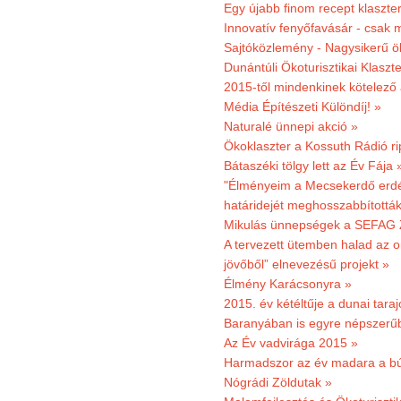
Egy újabb finom recept klaszter
Innovatív fenyőfavásár - csak 
Sajtóközlemény - Nagysikerű öko
Dunántúli Ökoturisztikai Klaszte
2015-től mindenkinek kötelező 
Média Építészeti Különdíj! »
Naturalé ünnepi akció »
Ökoklaszter a Kossuth Rádió r
Bátaszéki tölgy lett az Év Fája 
"Élményeim a Mecsekerdő erdés
határidejét meghosszabbították
Mikulás ünnepségek a SEFAG Z
A tervezett ütemben halad az o
jövőből” elnevezésű projekt »
Élmény Karácsonyra »
2015. év kétéltűje a dunai tara
Baranyában is egyre népszerű
Az Év vadvirága 2015 »
Harmadszor az év madara a b
Nógrádi Zöldutak »