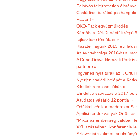
Felhívás felejthetetlen élmény
Családias, barátságos hangulat
Piacon! »
ÖKO-Pack együttműködés »
Kérdőív a Dél-Dunántúli régió ö
fejlesztése témában »
Klaszter tagunk 2013. évi falusi
Az év vadvirága 2016-ban: mocs
A Duna-Dráva Nemzeti Park is a
partnere »
Ingyenes nyílt túrák az I. Orfűi
Nyerjen családi belépőt a Kat
Kikeltek a rétisas fiókák »
Elindult a szavazás a 2017-es 
A tudatos vásárló 12 pontja »
Odúkkal védik a madarakat Sa
Áprilisi rendezvények Orfűn és
"Mikor az emberiség valóban fe
XXI. században" konferencia les
Szlovéniai szakmai tanulmányút