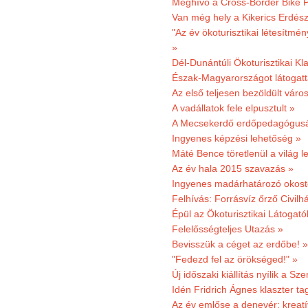
Meghívó a Cross-Border Bike P
Van még hely a Kikerics Erdész
"Az év ökoturisztikai létesítmén
»
Dél-Dunántúli Ökoturisztikai Kl
Észak-Magyarországot látogatt
Az első teljesen bezöldült váro
A vadállatok fele elpusztult »
A Mecsekerdő erdőpedagógusáé
Ingyenes képzési lehetőség »
Máté Bence töretlenül a világ le
Az év hala 2015 szavazás »
Ingyenes madárhatározó okost
Felhívás: Forrásvíz őrző Civilh
Épül az Ökoturisztikai Látogat
Felelősségteljes Utazás »
Bevisszük a céget az erdőbe! »
"Fedezd fel az örökséged!" »
Új időszaki kiállítás nyílik a S
Idén Fridrich Ágnes klaszter ta
Az év emlőse a denevér: kreat