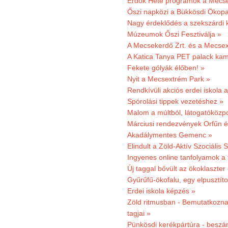
Erdők Hete programok a Mecs
Őszi napközi a Bükkösdi Ökop
Nagy érdeklődés a szekszárdi 
Múzeumok Őszi Fesztiválja »
A Mecsekerdő Zrt. és a Mecsex
A Katica Tanya PET palack kamp
Fekete gólyák élőben! »
Nyit a Mecsextrém Park »
Rendkívüli akciós erdei iskola a
Spórolási tippek vezetéshez »
Malom a múltból, látogatóközpo
Márciusi rendezvények Orfűn 
Akadálymentes Gemenc »
Elindult a Zöld-Aktív Szociális 
Ingyenes online tanfolyamok a
Új taggal bővült az ökoklaszter
Gyűrűfű-ökofalu, egy elpusztít
Erdei iskola képzés »
Zöld ritmusban - Bemutatkoznak
tagjai »
Pünkösdi kerékpártúra - beszá