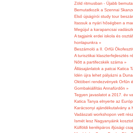
Zöld ritmusban - Újabb bemuta
Bemutatkozik a Szennai Skanzen
Első újságírói study tour besz
Itassuk a nyári hőségben a ma
Megújul a karapancsai vadászk
A tagjaink erdei iskola és osztál
honlapunkra »
Beszámoló a II. Orfűi Ökofeszti
A turisztikai klaszterfejlesztés
Nőtt a partifecskék száma »
Állásajánlatok a patcai Katica
Idén újra lehet pályázni a Dun
Októberi rendezvények Orfűn 
Gombakiállítás Annafürdőn »
Tegyen javaslatot a 2017. év v
Katica Tanya elnyerte az Európ
Karácsonyi ajándékutalvány a H
Vadászati workshopon vett rés
Ismét lesz Nagyanyáink kosztol
Külföldi kerékpáros ifjúsági cs