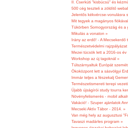
II. Cserkúti "kisbúcsú" és kéz
500 cég teszteli a zöldítő weba
Jelentős kékvércse-vonulásra 
Mit tegyek a magányos fiókáva
Tükörben Somogyország és a 
Mikulás a vonaton »
Irány az erdő! - A Mecsekerdő t
Természetvédelmi rajzpályázat 
Mezei tücsök lett a 2016-os év
Workshop az új tagoknál »
Túlszárnyaltuk Európát szemé
Ökoközpont lett a sásvölgyi Er
Immár teljes a fészekalj Geme
Természetismereti terepi vezet
Újabb újságírói study tourra ker
Növényfelismerés - mobil alka
Vakáció! - Szuper ajánlatok An
Mecseki Aktív Tábor - 2014. »
Van még hely az augusztusi "F
Tavaszi madárles program »
Ingyenes éjszakai bobozást le