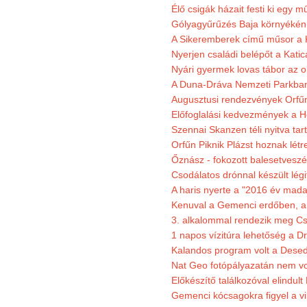
Élő csigák házait festi ki egy 
Gólyagyűrűzés Baja környékén
A Sikeremberek című műsor a K
Nyerjen családi belépőt a Katic
Nyári gyermek lovas tábor az o
A Duna-Dráva Nemzeti Parkban f
Augusztusi rendezvények Orfű
Előfoglalási kedvezmények a He
Szennai Skanzen téli nyitva tar
Orfűn Piknik Plázst hoznak létr
Őznász - fokozott balesetveszé
Csodálatos drónnal készült légi
A haris nyerte a "2016 év mada
Kenuval a Gemenci erdőben, a
3. alkalommal rendezik meg Cse
1 napos vízitúra lehetőség a D
Kalandos program volt a Dese
Nat Geo fotópályazatán nem vo
Előkészítő találkozóval elindul
Gemenci kócsagokra figyel a vi