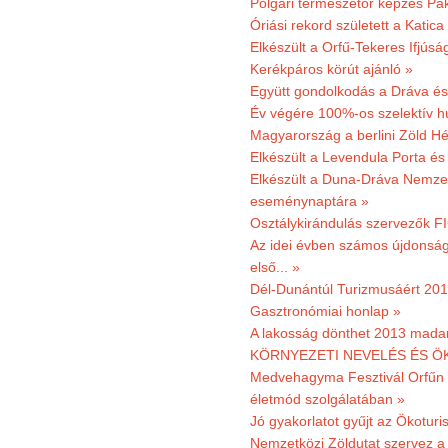
Polgári természetőr képzés Pa
Óriási rekord született a Katic
Elkészült a Orfű-Tekeres Ifjúsá
Kerékpáros körút ajánló »
Együtt gondolkodás a Dráva és 
Év végére 100%-os szelektív h
Magyarország a berlini Zöld Hé
Elkészült a Levendula Porta és 
Elkészült a Duna-Dráva Nemzet
eseménynaptára »
Osztálykirándulás szervezők F
Az idei évben számos újdonság 
első... »
Dél-Dunántúl Turizmusáért 2011
Gasztronómiai honlap »
A lakosság dönthet 2013 madar
KÖRNYEZETI NEVELÉS ÉS ÖK
Medvehagyma Fesztivál Orfűn 
életmód szolgálatában »
Jó gyakorlatot gyűjt az Ökoturis
Nemzetközi Zöldutat szervez a 