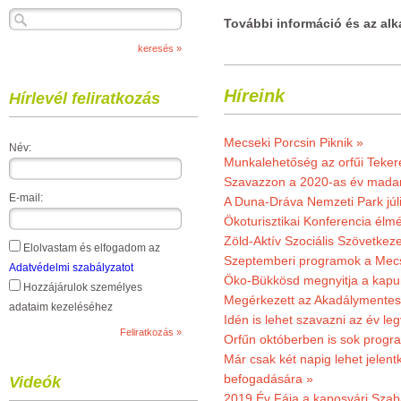
További információ és az al
Híreink
Hírlevél feliratkozás
Mecseki Porcsin Piknik »
Név:
Munkalehetőség az orfűi Teker
Szavazzon a 2020-as év madar
E-mail:
A Duna-Dráva Nemzeti Park júli
Ökoturisztikai Konferencia él
Zöld-Aktív Szociális Szövetkez
Elolvastam és elfogadom az
Szeptemberi programok a Mec
Adatvédelmi szabályzatot
Öko-Bükkösd megnyitja a kapui
Hozzájárulok személyes
Megérkezett az Akadálymentes
adataim kezeléséhez
Idén is lehet szavazni az év leg
Orfűn októberben is sok progr
Már csak két napig lehet jele
befogadására »
Videók
2019.Év Fája a kaposvári Szaba