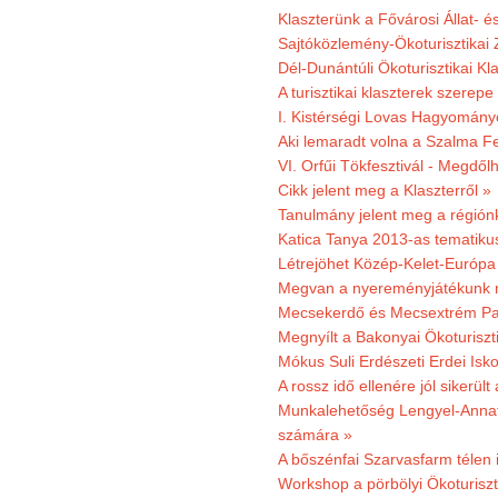
Klaszterünk a Fővárosi Állat- 
Sajtóközlemény-Ökoturisztikai 
Dél-Dunántúli Ökoturisztikai Kl
A turisztikai klaszterek szerep
I. Kistérségi Lovas Hagyomány
Aki lemaradt volna a Szalma Fes
VI. Orfűi Tökfesztivál - Megdől
Cikk jelent meg a Klaszterről »
Tanulmány jelent meg a régiónk
Katica Tanya 2013-as tematiku
Létrejöhet Közép-Kelet-Európa 
Megvan a nyereményjátékunk 
Mecsekerdő és Mecsextrém Park
Megnyílt a Bakonyai Ökoturiszt
Mókus Suli Erdészeti Erdei Isk
A rossz idő ellenére jól sikerült
Munkalehetőség Lengyel-Anna
számára »
A bőszénfai Szarvasfarm télen i
Workshop a pörbölyi Ökoturisz