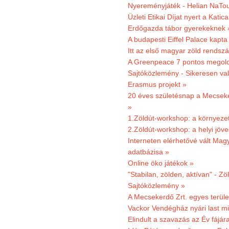
Nyereményjáték - Helian NaTou
Üzleti Etikai Díjat nyert a Katic
Erdőgazda tábor gyerekeknek 
A budapesti Eiffel Palace kapta
Itt az első magyar zöld rendsz
A Greenpeace 7 pontos megoldás
Sajtóközlemény - Sikeresen val
Erasmus projekt »
20 éves születésnap a Mecsekerd
»
1.Zöldút-workshop: a környezet
2.Zöldút-workshop: a helyi jöv
Interneten elérhetővé vált Mag
adatbázisa »
Online öko játékok »
"Stabilan, zölden, aktívan" - Zö
Sajtóközlemény »
A Mecsekerdő Zrt. egyes terület
Vackor Vendégház nyári last mi
Elindult a szavazás az Év fájár