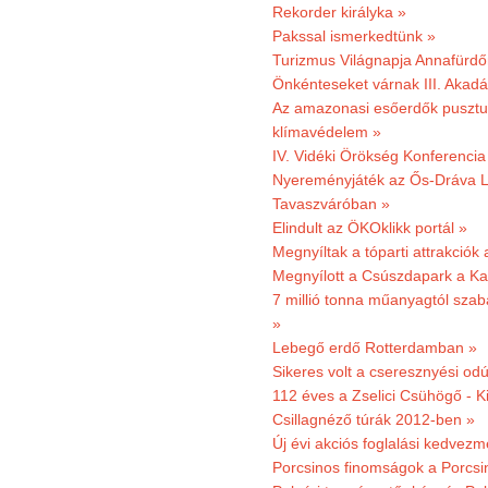
Rekorder királyka »
Pakssal ismerkedtünk »
Turizmus Világnapja Annafürdő
Önkénteseket várnak III. Akad
Az amazonasi esőerdők pusztu
klímavédelem »
IV. Vidéki Örökség Konferencia
Nyereményjáték az Ős-Dráva L
Tavaszváróban »
Elindult az ÖKOklikk portál »
Megnyíltak a tóparti attrakciók
Megnyílott a Csúszdapark a Ka
7 millió tonna műanyagtól sza
»
Lebegő erdő Rotterdamban »
Sikeres volt a cseresznyési odú
112 éves a Zselici Csühögő - K
Csillagnéző túrák 2012-ben »
Új évi akciós foglalási kedvez
Porcsinos finomságok a Porcsi