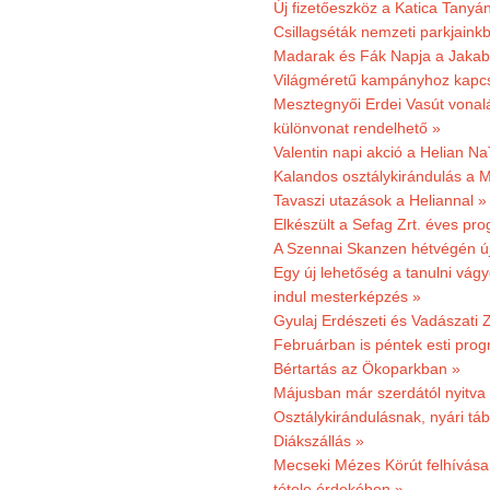
Új fizetőeszköz a Katica Tanyá
Csillagséták nemzeti parkjain
Madarak és Fák Napja a Jaka
Világméretű kampányhoz kapcs
Mesztegnyői Erdei Vasút vonal
különvonat rendelhető »
Valentin napi akció a Helian Na
Kalandos osztálykirándulás a 
Tavaszi utazások a Heliannal »
Elkészült a Sefag Zrt. éves pr
A Szennai Skanzen hétvégén újr
Egy új lehetőség a tanulni vá
indul mesterképzés »
Gyulaj Erdészeti és Vadászati 
Februárban is péntek esti prog
Bértartás az Ökoparkban »
Májusban már szerdától nyitva
Osztálykirándulásnak, nyári táb
Diákszállás »
Mecseki Mézes Körút felhívás
tétele érdekében »