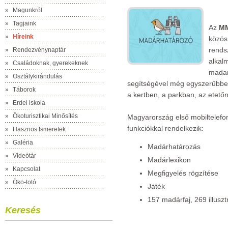
»
Magunkról
»
Tagjaink
Az
M
»
Híreink
közös
rends
»
Rendezvénynaptár
alkal
»
Családoknak, gyerekeknek
madar
»
Osztálykirándulás
segítségével még egyszerűbben
»
Táborok
a kertben, a parkban, az etetőn,
»
Erdei iskola
»
Ökoturisztikai Minősítés
Magyarország első mobiltelefo
funkciókkal rendelkezik:
»
Hasznos Ismeretek
»
Galéria
Madárhatározás
»
Videótár
Madárlexikon
»
Kapcsolat
Megfigyelés rögzítése
»
Öko-totó
Játék
157 madárfaj, 269 illusz
Keresés