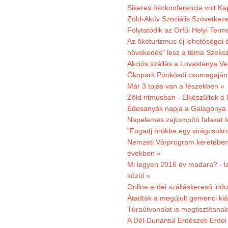
Sikeres ökokonferencia volt K
Zöld-Aktív Szociális Szövetkez
Folytatódik az Orfűi Helyi Ter
Az ökoturizmus új lehetőségei
növekedés" lesz a téma Szeks
Akciós szállás a Lovastanya V
Ökopark Pünkösdi csomagajánl
Már 3 tojás van a fészekben »
Zöld ritmusban - Elkészültek a 
Édesanyák napja a Galagonya
Napelemes zajtompító falakat 
"Fogadj örökbe egy virágcsokro
Nemzeti Várprogram keretében 3
években »
Mi legyen 2016 év madara? - la
közül »
Online erdei szálláskereső indu
Átadták a megújult gemenci kiál
Túraútvonalat is megtisztítana
A Dél-Dunántúl Erdészeti Erdei