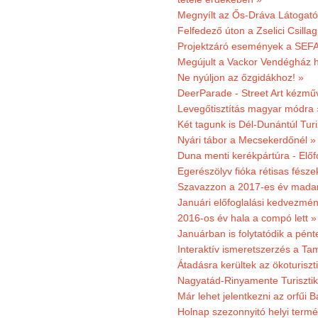
Megnyílt az Ős-Dráva Látogat
Felfedező úton a Zselici Csilla
Projektzáró események a SEFA
Megújult a Vackor Vendégház h
Ne nyúljon az őzgidákhoz! »
DeerParade - Street Art kézmű
Levegőtisztítás magyar módra 
Két tagunk is Dél-Dunántúl Turi
Nyári tábor a Mecsekerdőnél »
Duna menti kerékpártúra - Előfo
Egerészölyv fióka rétisas fész
Szavazzon a 2017-es év madar
Januári előfoglalási kedvezmén
2016-os év hala a compó lett »
Januárban is folytatódik a pént
Interaktív ismeretszerzés a T
Átadásra kerültek az ökoturiszt
Nagyatád-Rinyamente Turisztik
Már lehet jelentkezni az orfűi 
Holnap szezonnyitó helyi termé