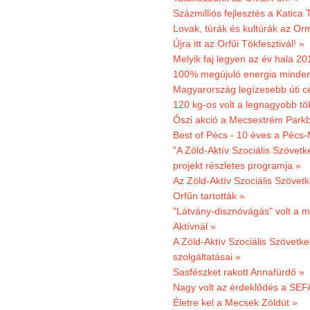
Százmilliós fejlesztés a Katica
Lovak, túrák és kultúrák az O
Újra itt az Orfűi Tökfesztivál! »
Melyik faj legyen az év hala 2
100% megújuló energia minden
Magyarország legízesebb úti cé
120 kg-os volt a legnagyobb tök
Őszi akció a Mecsextrém Park
Best of Pécs - 10 éves a Pécs-
"A Zöld-Aktív Szociális Szövetk
projekt részletes programja »
Az Zöld-Aktív Szociális Szövetk
Orfűn tartották »
"Látvány-disznóvágás" volt a m
Aktívnál »
A Zöld-Aktív Szociális Szövetke
szolgáltatásai »
Sasfészket rakott Annafürdő »
Nagy volt az érdeklődés a SEF
Életre kel a Mecsek Zöldút »