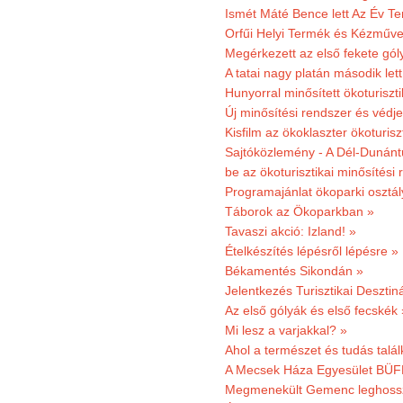
Ismét Máté Bence lett Az Év T
Orfűi Helyi Termék és Kézműve
Megérkezett az első fekete gó
A tatai nagy platán második le
Hunyorral minősített ökoturiszti
Új minősítési rendszer és védje
Kisfilm az ökoklaszter ökoturisz
Sajtóközlemény - A Dél-Dunántúl
be az ökoturisztikai minősítési 
Programajánlat ökoparki osztál
Táborok az Ökoparkban »
Tavaszi akció: Izland! »
Ételkészítés lépésről lépésre »
Békamentés Sikondán »
Jelentkezés Turisztikai Deszt
Az első gólyák és első fecskék 
Mi lesz a varjakkal? »
Ahol a természet és tudás talál
A Mecsek Háza Egyesület BÜFÉS
Megmenekült Gemenc leghoss