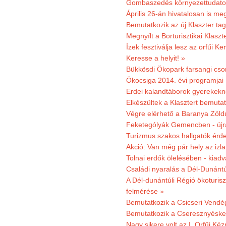
Gombaszedés környezettudato
Április 26-án hivatalosan is m
Bemutatkozik az új Klaszter t
Megnyílt a Borturisztikai Klasz
Ízek fesztiválja lesz az orfűi 
Keresse a helyit! »
Bükkösdi Ökopark farsangi cso
Ökocsiga 2014. évi programjai
Erdei kalandtáborok gyerekekn
Elkészültek a Klasztert bemutat
Végre elérhető a Baranya Zöldú
Feketególyák Gemencben - újr
Turizmus szakos hallgatók érdek
Akció: Van még pár hely az izla
Tolnai erdők ölelésében - kiad
Családi nyaralás a Dél-Dunánt
A Dél-dunántúli Régió ökoturisz
felmérése »
Bemutatkozik a Csicseri Vendég
Bemutatkozik a Cseresznyéskert 
Nagy sikere volt az I. Orfűi K