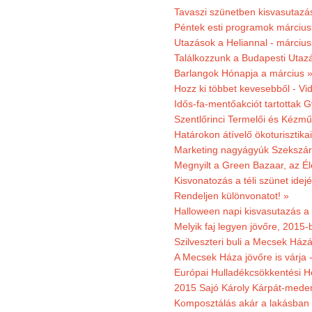
Tavaszi szünetben kisvasutazá
Péntek esti programok márciusb
Utazások a Heliannal - márciusi
Találkozzunk a Budapesti Utazás
Barlangok Hónapja a március 
Hozz ki többet kevesebből - Vi
Idős-fa-mentőakciót tartottak 
Szentlőrinci Termelői és Kézm
Határokon átívelő ökoturisztika
Marketing nagyágyúk Szekszárd
Megnyilt a Green Bazaar, az É
Kisvonatozás a téli szünet idej
Rendeljen különvonatot! »
Halloween napi kisvasutazás a
Melyik faj legyen jövőre, 2015
Szilveszteri buli a Mecsek Ház
A Mecsek Háza jövőre is várja 
Európai Hulladékcsökkentési H
2015 Sajó Károly Kárpát-mede
Komposztálás akár a lakásban 