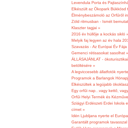
Levendula Porta és Pajtaszínhá
Elkészült az Ökopark Bükkösd 
Élménybeszámoló az Orfűről ind
Zöld ritmusban - Ismét bemutat
Klaszter tagjai »
2016 év hüllője a kockás sikló 
Melyik faj legyen az év hala 2
Szavazás - Az Európai Év Fája
Gemenci rétisasokat sasolhat 
ÁLLÁSAJÁNLAT - ökoturisztikai
betöltésére »
A legviccesebb állatfotók nyert
Programok a Barlangok Hónapj
Elkészültek a legújabb ökoklas
Egy orfűi nap...vagy kettő, vag
Orfűi Helyi Termék és Kézműv
Sziágyi Erdészeti Erdei Iskola e
címet »
Idén Ljubljana nyerte el Európ
Garantált programok tavasszal