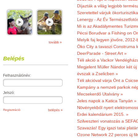
Díjazták a világ legjobb termész
Szeretettel várjuk ökorturisztik
Lenergy - Az Év Természetfotó
Mi is az Akadálymentes Turizm
Pécsi Borudvar a Fishing on Or
Melyik faj legyen jövőre, 2012
tovább »
Öko City a tavaszi Construma ki
DeerParade - Street Art »
Belépés
Téli akció a Vackor Vendégház
Megjelent Müller Nándor két ú
évszak a Zselicben »
Felhasználónév:
Téli akcióval várja Önt a Csics
Kampány a nemzeti parkok nép
Jelszó:
Mecsekerdő Utalvány »
Jeles napok a Katica Tanyán »
Növényekből nyert elektromoss
Regisztráció
Erdei kalendárium 2015. »
Szilveszteri vonatozás a SEFAG
Szavazás! Egy igazi tatai platán
Ozone Network 22 perces új fil