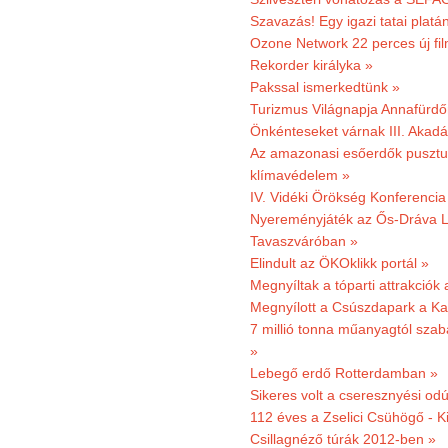
Szavazás! Egy igazi tatai platán
Ozone Network 22 perces új fil
Rekorder királyka »
Pakssal ismerkedtünk »
Turizmus Világnapja Annafürdő
Önkénteseket várnak III. Akad
Az amazonasi esőerdők pusztu
klímavédelem »
IV. Vidéki Örökség Konferencia
Nyereményjáték az Ős-Dráva L
Tavaszváróban »
Elindult az ÖKOklikk portál »
Megnyíltak a tóparti attrakciók
Megnyílott a Csúszdapark a Ka
7 millió tonna műanyagtól sza
»
Lebegő erdő Rotterdamban »
Sikeres volt a cseresznyési odú
112 éves a Zselici Csühögő - K
Csillagnéző túrák 2012-ben »