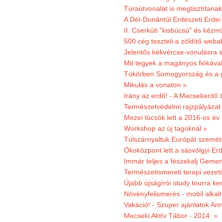
Túraútvonalat is megtisztítana
A Dél-Dunántúl Erdészeti Erdei
II. Cserkúti "kisbúcsú" és kéz
500 cég teszteli a zöldítő weba
Jelentős kékvércse-vonulásra 
Mit tegyek a magányos fiókáva
Tükörben Somogyország és a 
Mikulás a vonaton »
Irány az erdő! - A Mecsekerdő t
Természetvédelmi rajzpályázat 
Mezei tücsök lett a 2016-os év
Workshop az új tagoknál »
Túlszárnyaltuk Európát szemé
Ökoközpont lett a sásvölgyi Er
Immár teljes a fészekalj Geme
Természetismereti terepi vezet
Újabb újságírói study tourra ker
Növényfelismerés - mobil alka
Vakáció! - Szuper ajánlatok An
Mecseki Aktív Tábor - 2014. »