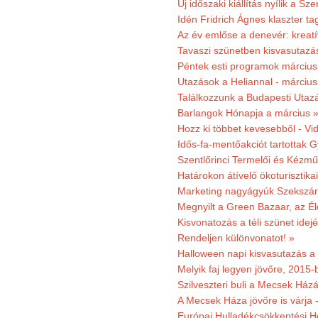
Új időszaki kiállítás nyílik a S
Idén Fridrich Ágnes klaszter ta
Az év emlőse a denevér: kreat
Tavaszi szünetben kisvasutazá
Péntek esti programok márciusb
Utazások a Heliannal - márciusi
Találkozzunk a Budapesti Utazás
Barlangok Hónapja a március 
Hozz ki többet kevesebből - Vi
Idős-fa-mentőakciót tartottak 
Szentlőrinci Termelői és Kézm
Határokon átívelő ökoturisztika
Marketing nagyágyúk Szekszárd
Megnyilt a Green Bazaar, az É
Kisvonatozás a téli szünet idej
Rendeljen különvonatot! »
Halloween napi kisvasutazás a
Melyik faj legyen jövőre, 2015
Szilveszteri buli a Mecsek Ház
A Mecsek Háza jövőre is várja 
Európai Hulladékcsökkentési H