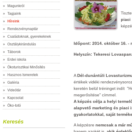
»
Magunkról
Tiszte
»
Tagjaink
piaci
»
Híreink
képzé
»
Rendezvénynaptár
»
Családoknak, gyerekeknek
Időpont: 2014. október 16. -
»
Osztálykirándulás
»
Táborok
Helyszín: Tekeresi Lovaspan
»
Erdei iskola
»
Ökoturisztikai Minősítés
»
Hasznos Ismeretek
A
Dél-dunántúli Lovasturizm
értékek vidéki rendezvénysoroz
»
Galéria
keretén belül tréninget indít "H
»
Videótár
megerősítése" címmel.
»
Kapcsolat
A képzés célja a helyi terme
»
Öko-totó
alapvető marketing és piaci
gyakorlatokkal, saját termék
Keresés
A képzésre
nemcsak a már
mű
hanem azokét is,
akik érdekl