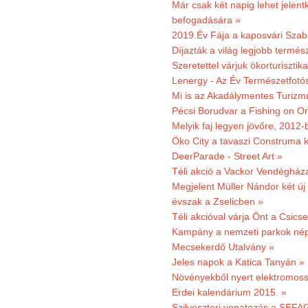
Már csak két napig lehet jele
befogadására »
2019.Év Fája a kaposvári Szaba
Díjazták a világ legjobb termész
Szeretettel várjuk ökorturisztik
Lenergy - Az Év Természetfotó
Mi is az Akadálymentes Turizm
Pécsi Borudvar a Fishing on Or
Melyik faj legyen jövőre, 2012
Öko City a tavaszi Construma ki
DeerParade - Street Art »
Téli akció a Vackor Vendégház
Megjelent Müller Nándor két ú
évszak a Zselicben »
Téli akcióval várja Önt a Csics
Kampány a nemzeti parkok nép
Mecsekerdő Utalvány »
Jeles napok a Katica Tanyán »
Növényekből nyert elektromoss
Erdei kalendárium 2015. »
Szilveszteri vonatozás a SEFAG