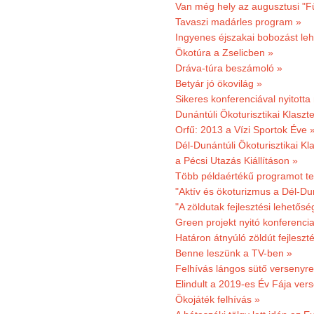
Van még hely az augusztusi "F
Tavaszi madárles program »
Ingyenes éjszakai bobozást le
Ökotúra a Zselicben »
Dráva-túra beszámoló »
Betyár jó ökovilág »
Sikeres konferenciával nyitotta
Dunántúli Ökoturisztikai Klaszte
Orfű: 2013 a Vízi Sportok Éve 
Dél-Dunántúli Ökoturisztikai Kla
a Pécsi Utazás Kiállításon »
Több példaértékű programot te
"Aktív és ökoturizmus a Dél-Du
"A zöldutak fejlesztési lehetős
Green projekt nyitó konferenci
Határon átnyúló zöldút fejleszté
Benne leszünk a TV-ben »
Felhívás lángos sütő versenyre
Elindult a 2019-es Év Fája ver
Ökojáték felhívás »