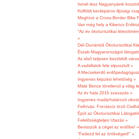
Ismét lesz Nagyanyáink kosztol
Külföldi kerékpáros ifjúsági cs
Meghívó a Cross-Border Bike P
Van még hely a Kikerics Erdész
"Az év ökoturisztikai létesítmén
»
Dél-Dunántúli Ökoturisztikai Kl
Észak-Magyarországot látogatt
Az első teljesen bezöldült váro
A vadállatok fele elpusztult »
A Mecsekerdő erdőpedagógusáé
Ingyenes képzési lehetőség »
Máté Bence töretlenül a világ le
Az év hala 2015 szavazás »
Ingyenes madárhatározó okost
Felhívás: Forrásvíz őrző Civilh
Épül az Ökoturisztikai Látogat
Felelősségteljes Utazás »
Bevisszük a céget az erdőbe! »
"Fedezd fel az örökséged!" »