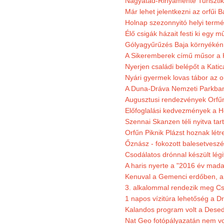
Nagyatád-Rinyamente Turisztik
Már lehet jelentkezni az orfűi 
Holnap szezonnyitó helyi termé
Élő csigák házait festi ki egy 
Gólyagyűrűzés Baja környékén
A Sikeremberek című műsor a K
Nyerjen családi belépőt a Katic
Nyári gyermek lovas tábor az o
A Duna-Dráva Nemzeti Parkban f
Augusztusi rendezvények Orfű
Előfoglalási kedvezmények a He
Szennai Skanzen téli nyitva tar
Orfűn Piknik Plázst hoznak létr
Őznász - fokozott balesetveszé
Csodálatos drónnal készült légi
A haris nyerte a "2016 év mada
Kenuval a Gemenci erdőben, a
3. alkalommal rendezik meg Cse
1 napos vízitúra lehetőség a D
Kalandos program volt a Dese
Nat Geo fotópályazatán nem vo