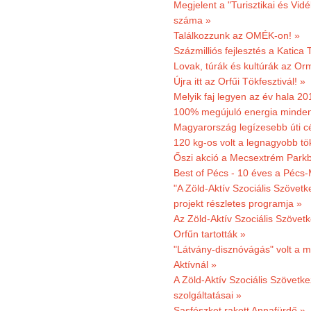
Megjelent a "Turisztikai és Vid
száma »
Találkozzunk az OMÉK-on! »
Százmilliós fejlesztés a Katica
Lovak, túrák és kultúrák az O
Újra itt az Orfűi Tökfesztivál! »
Melyik faj legyen az év hala 2
100% megújuló energia minden
Magyarország legízesebb úti cé
120 kg-os volt a legnagyobb tök
Őszi akció a Mecsextrém Park
Best of Pécs - 10 éves a Pécs-
"A Zöld-Aktív Szociális Szövetk
projekt részletes programja »
Az Zöld-Aktív Szociális Szövetk
Orfűn tartották »
"Látvány-disznóvágás" volt a m
Aktívnál »
A Zöld-Aktív Szociális Szövetke
szolgáltatásai »
Sasfészket rakott Annafürdő »