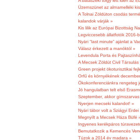
A bátaszéki tölgy lett idén az E
Üzemszünet az almamelléki ki
A Tolnai Zöldúton csodás termész
kalandok várják »
Kis lilik az Európai Bizottság 
Legviccesebb állatfotók 2016-b
Nyári “last minute” ajánlat a 
Válasz érkezett a manóktól »
Levendula Porta és Pajtaszính
A Mecsek Zöldút Civil Társulá
Green projekt ökoturisztikai fejl
Orfű és környékének december 
Ökokonferenciánkra rengeteg j
Jó hangulatban telt első Erasm
Szeptember, akkor gímszarvas 
Nyerjen mecseki kalandot! »
Nyári tábor volt a Sziágyi Erdei
Megnyílt a Mecsek Háza Büfé 
Ingyenes kerékpáros túravezet
Bemutatkozik a Kemencés Vendé
Túzok a 2014 év madara »