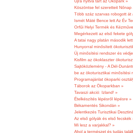
Újra nyitva tart az Ökopark »
Köszöntse fel szeretteit Nőna
Több száz szarvas robogott át
Ismét Máté Bence lett Az Év T
Orfűi Helyi Termék és Kézműve
Megérkezett az első fekete gó
A tatai nagy platán második le
Hunyorral minősített ökoturiszti
Új minősítési rendszer és védje
Kisfilm az ökoklaszter ökoturisz
Sajtóközlemény - A Dél-Dunántúl
be az ökoturisztikai minősítési 
Programajánlat ökoparki osztál
Táborok az Ökoparkban »
Tavaszi akció: Izland! »
Ételkészítés lépésről lépésre »
Békamentés Sikondán »
Jelentkezés Turisztikai Deszt
Az első gólyák és első fecskék 
Mi lesz a varjakkal? »
Ahol a természet és tudás talál