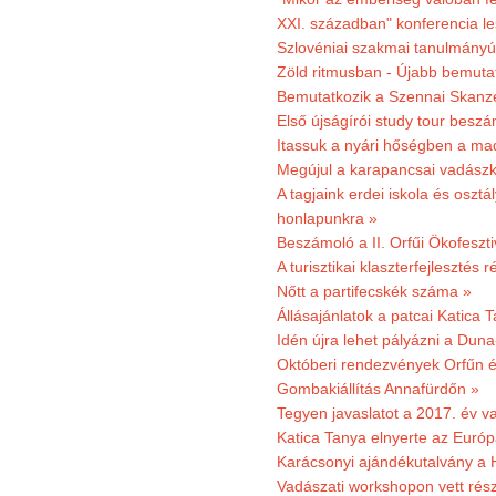
XXI. században" konferencia les
Szlovéniai szakmai tanulmányút
Zöld ritmusban - Újabb bemuta
Bemutatkozik a Szennai Skanzen
Első újságírói study tour besz
Itassuk a nyári hőségben a ma
Megújul a karapancsai vadászk
A tagjaink erdei iskola és osztál
honlapunkra »
Beszámoló a II. Orfűi Ökofeszti
A turisztikai klaszterfejlesztés
Nőtt a partifecskék száma »
Állásajánlatok a patcai Katica
Idén újra lehet pályázni a Dun
Októberi rendezvények Orfűn 
Gombakiállítás Annafürdőn »
Tegyen javaslatot a 2017. év v
Katica Tanya elnyerte az Európ
Karácsonyi ajándékutalvány a H
Vadászati workshopon vett rés