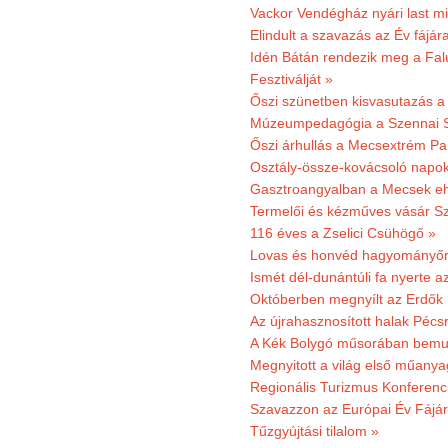
Vackor Vendégház nyári last mi
Elindult a szavazás az Év fájár
Idén Bátán rendezik meg a Fa
Fesztiválját »
Őszi szünetben kisvasutazás a
Múzeumpedagógia a Szennai 
Őszi árhullás a Mecsextrém Pa
Osztály-össze-kovácsoló napok
Gasztroangyalban a Mecsek eh
Termelői és kézműves vásár Sz
116 éves a Zselici Csühögő »
Lovas és honvéd hagyományőr
Ismét dél-dunántúli fa nyerte a
Októberben megnyílt az Erdők
Az újrahasznosított halak Pécs
A Kék Bolygó műsorában bemut
Megnyitott a világ első műanya
Regionális Turizmus Konferenc
Szavazzon az Európai Év Fájár
Tűzgyújtási tilalom »