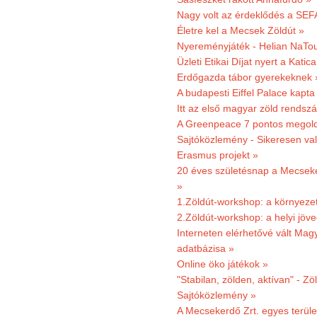
Nagy volt az érdeklődés a SEF
Életre kel a Mecsek Zöldút »
Nyereményjáték - Helian NaTou
Üzleti Etikai Díjat nyert a Katic
Erdőgazda tábor gyerekeknek 
A budapesti Eiffel Palace kapta
Itt az első magyar zöld rendsz
A Greenpeace 7 pontos megoldás
Sajtóközlemény - Sikeresen val
Erasmus projekt »
20 éves születésnap a Mecsekerd
»
1.Zöldút-workshop: a környezet
2.Zöldút-workshop: a helyi jöv
Interneten elérhetővé vált Mag
adatbázisa »
Online öko játékok »
"Stabilan, zölden, aktívan" - Zö
Sajtóközlemény »
A Mecsekerdő Zrt. egyes terület