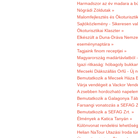
Harmadszor az év madara a b
Nógrádi Zöldutak »
Malomfejlesztés és Ökoturiszti
Sajtóközlemény - Sikeresen való
Ökoturisztikai Klaszter »
Elkészült a Duna-Dráva Nemzet
eseménynaptára »
Tagjaink finom receptjei »
Magyarország madártávlatból 
Igazi ritkaság: hóbagoly bukkan
Mecseki Diákszállás Orfű - Új n
Bemutatkozik a Mecsek Háza E
Várja vendégeit a Vackor Vend
A zsebben hordozható napeleme
Bemutatkozik a Galagonya Táb
Farsangi vonatozás a SEFAG Zr
Bemutatkozik a SEFAG Zrt. »
Élmények a Katica Tanyán »
Különvonat rendelési lehetőség
Helian NaTour Utazási Iroda tú