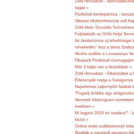
Zöld ritmusban - Bemutatkoznak
tagjai »
Pünkösdi kerékpártúra - beszá
Sikeres ökokonferencia volt K
Zöld-Aktív Szociális Szövetkez
Folytatódik az Orfűi Helyi Ter
Az ökoturizmus új lehetőségei
növekedés" lesz a téma Szeks
Akciós szállás a Lovastanya V
Ökopark Pünkösdi csomagajánl
Már 3 tojás van a fészekben »
Zöld ritmusban - Elkészültek a 
Édesanyák napja a Galagonya
Napelemes zajtompító falakat 
"Fogadj örökbe egy virágcsokro
Nemzeti Várprogram keretében 3
években »
Mi legyen 2016 év madara? - la
közül »
Online erdei szálláskereső indu
Átadták a megújult gemenci kiál