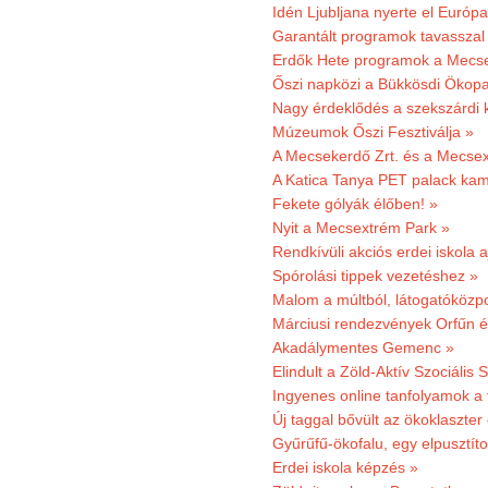
Idén Ljubljana nyerte el Európ
Garantált programok tavasszal
Erdők Hete programok a Mecs
Őszi napközi a Bükkösdi Ökop
Nagy érdeklődés a szekszárdi 
Múzeumok Őszi Fesztiválja »
A Mecsekerdő Zrt. és a Mecsex
A Katica Tanya PET palack kamp
Fekete gólyák élőben! »
Nyit a Mecsextrém Park »
Rendkívüli akciós erdei iskola a
Spórolási tippek vezetéshez »
Malom a múltból, látogatóközpo
Márciusi rendezvények Orfűn 
Akadálymentes Gemenc »
Elindult a Zöld-Aktív Szociális 
Ingyenes online tanfolyamok a
Új taggal bővült az ökoklaszter
Gyűrűfű-ökofalu, egy elpusztít
Erdei iskola képzés »