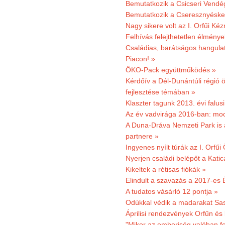
Bemutatkozik a Csicseri Vendég
Bemutatkozik a Cseresznyéskert 
Nagy sikere volt az I. Orfűi K
Felhívás felejthetetlen élmény
Családias, barátságos hangulat
Piacon! »
ÖKO-Pack együttműködés »
Kérdőív a Dél-Dunántúli régió ö
fejlesztése témában »
Klaszter tagunk 2013. évi falusi
Az év vadvirága 2016-ban: mocs
A Duna-Dráva Nemzeti Park is a
partnere »
Ingyenes nyílt túrák az I. Orfűi
Nyerjen családi belépőt a Kat
Kikeltek a rétisas fiókák »
Elindult a szavazás a 2017-es 
A tudatos vásárló 12 pontja »
Odúkkal védik a madarakat Sa
Áprilisi rendezvények Orfűn és
"Mikor az emberiség valóban fe