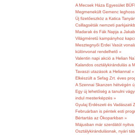
A Mecsek Háza Egyesület BÜFÉS
Megmenekült Gemenc leghoss
Új fizetőeszköz a Katica Tanyá
Csillagséták nemzeti parkjain
Madarak és Fák Napja a Jaka
Világméretű kampányhoz kapcs
Mesztegnyői Erdei Vasút vonal
különvonat rendelhető »
Valentin napi akció a Helian Na
Kalandos osztálykirándulás a 
Tavaszi utazások a Heliannal »
Elkészült a Sefag Zrt. éves pr
A Szennai Skanzen hétvégén újr
Egy új lehetőség a tanulni vá
indul mesterképzés »
Gyulaj Erdészeti és Vadászati 
Februárban is péntek esti prog
Bértartás az Ökoparkban »
Májusban már szerdától nyitva
Osztálykirándulásnak, nyári táb