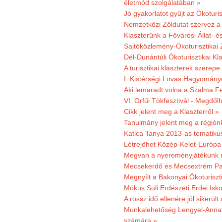
életmód szolgálatában »
Jó gyakorlatot gyűjt az Ökoturis
Nemzetközi Zöldutat szervez a 
Klaszterünk a Fővárosi Állat- 
Sajtóközlemény-Ökoturisztikai 
Dél-Dunántúli Ökoturisztikai Kl
A turisztikai klaszterek szerep
I. Kistérségi Lovas Hagyomány
Aki lemaradt volna a Szalma Fes
VI. Orfűi Tökfesztivál - Megdől
Cikk jelent meg a Klaszterről »
Tanulmány jelent meg a régiónk
Katica Tanya 2013-as tematiku
Létrejöhet Közép-Kelet-Európa 
Megvan a nyereményjátékunk 
Mecsekerdő és Mecsextrém Park
Megnyílt a Bakonyai Ökoturiszt
Mókus Suli Erdészeti Erdei Isk
A rossz idő ellenére jól sikerült
Munkalehetőség Lengyel-Anna
számára »