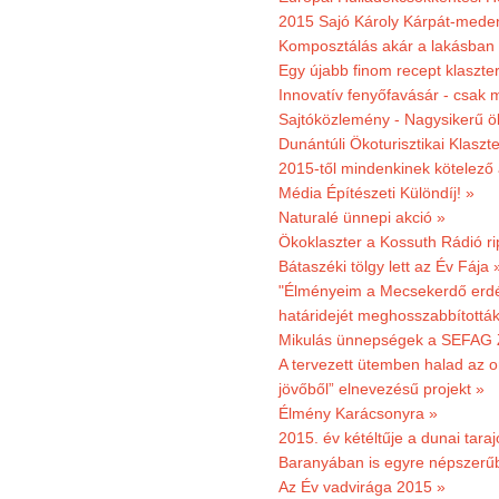
2015 Sajó Károly Kárpát-mede
Komposztálás akár a lakásban 
Egy újabb finom recept klaszter
Innovatív fenyőfavásár - csak 
Sajtóközlemény - Nagysikerű öko
Dunántúli Ökoturisztikai Klaszte
2015-től mindenkinek kötelező 
Média Építészeti Különdíj! »
Naturalé ünnepi akció »
Ökoklaszter a Kossuth Rádió r
Bátaszéki tölgy lett az Év Fája 
"Élményeim a Mecsekerdő erdés
határidejét meghosszabbították
Mikulás ünnepségek a SEFAG Z
A tervezett ütemben halad az o
jövőből” elnevezésű projekt »
Élmény Karácsonyra »
2015. év kétéltűje a dunai tara
Baranyában is egyre népszerű
Az Év vadvirága 2015 »