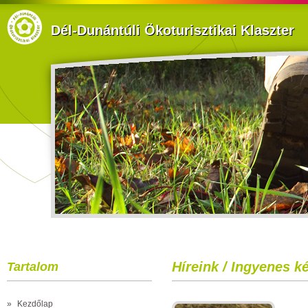
Dél-Dunántúli Ökoturisztikai Klaszter
Híreink / Ingyenes k
Tartalom
»
Kezdőlap