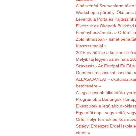
A bőszénfai Szarvasfarm télen i
Workshop a pörbölyi Ökoturisz
Levendula Porta és Pajtaszínhá
Elkészült az Ökopark Bükkösd 
Élménybeszámoló az Orfűről ind
Zöld ritmusban - Ismét bemutat
Klaszter tagjai »
2016 év hüllője a kockás sikló 
Melyik faj legyen az év hala 2
Szavazás - Az Európai Év Fája
Gemenci rétisasokat sasolhat 
ÁLLÁSAJÁNLAT - ökoturisztikai
betöltésére »
A legviccesebb állatfotók nyert
Programok a Barlangok Hónapj
Elkészültek a legújabb ökoklas
Egy orfűi nap...vagy kettő, vag
Orfűi Helyi Termék és Kézműv
Sziágyi Erdészeti Erdei Iskola e
címet »