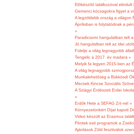
Előkészítő találkozóval elindul
Gemenci kócsagokra figyel a vi
A legzöldebb ország a világon 
Áprilisban is folytatódnak a pé
»
Paradicsomi hangulatban telt 
Jó hangulatban telt az idei uto
Fülelje a világ legnagyobb álla
Tengelic a 2017. év madara »
Melyik fa legyen 2015-ben az É
A világ legnagyobb szmogporsz
Munkalehetőség a Bükkösdi Ök
Mecsek Kincse Szociális Szöve
A Sziágyi Erdészeti Erdei Iskol
»
Erdők Hete a SEFAG Zrt-nél »
Környezetünkért Díjat kapott D
Videó készült az Erasmus talál
Péntek esti programok a Zselic
Ajánlások Zöld fesztiválok sze