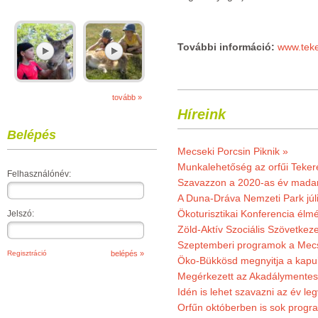
További információ:
www.teke
tovább »
Híreink
Belépés
Mecseki Porcsin Piknik »
Munkalehetőség az orfűi Teker
Felhasználónév:
Szavazzon a 2020-as év madar
A Duna-Dráva Nemzeti Park júli
Ökoturisztikai Konferencia él
Jelszó:
Zöld-Aktív Szociális Szövetkez
Szeptemberi programok a Mec
Regisztráció
Öko-Bükkösd megnyitja a kapui
Megérkezett az Akadálymentes
Idén is lehet szavazni az év leg
Orfűn októberben is sok progr