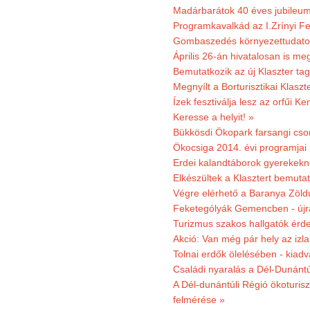
Madárbarátok 40 éves jubileu
Programkavalkád az I.Zrínyi Fe
Gombaszedés környezettudato
Április 26-án hivatalosan is m
Bemutatkozik az új Klaszter t
Megnyílt a Borturisztikai Klasz
Ízek fesztiválja lesz az orfűi 
Keresse a helyit! »
Bükkösdi Ökopark farsangi cso
Ökocsiga 2014. évi programjai
Erdei kalandtáborok gyerekekn
Elkészültek a Klasztert bemutat
Végre elérhető a Baranya Zöldú
Feketególyák Gemencben - újr
Turizmus szakos hallgatók érdek
Akció: Van még pár hely az izla
Tolnai erdők ölelésében - kiad
Családi nyaralás a Dél-Dunánt
A Dél-dunántúli Régió ökoturisz
felmérése »