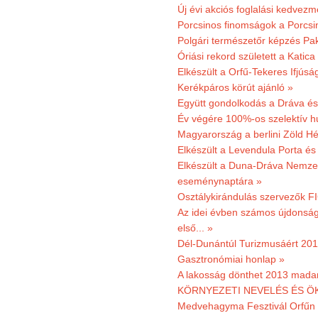
Új évi akciós foglalási kedvez
Porcsinos finomságok a Porcsi
Polgári természetőr képzés Pa
Óriási rekord született a Katic
Elkészült a Orfű-Tekeres Ifjúsá
Kerékpáros körút ajánló »
Együtt gondolkodás a Dráva és 
Év végére 100%-os szelektív h
Magyarország a berlini Zöld Hé
Elkészült a Levendula Porta és 
Elkészült a Duna-Dráva Nemzet
eseménynaptára »
Osztálykirándulás szervezők F
Az idei évben számos újdonság 
első... »
Dél-Dunántúl Turizmusáért 2011
Gasztronómiai honlap »
A lakosság dönthet 2013 madar
KÖRNYEZETI NEVELÉS ÉS ÖK
Medvehagyma Fesztivál Orfűn 