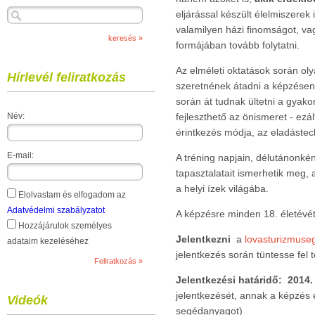
eljárással készült élelmiszerek 
valamilyen házi finomságot, vag
formájában tovább folytatni.
Az elméleti oktatások során ol
Hírlevél feliratkozás
szeretnének átadni a képzésen
során át tudnak ültetni a gyak
Név:
fejleszthető az önismeret - ezá
érintkezés módja, az eladástec
E-mail:
A tréning napjain, délutánonké
tapasztalatait ismerhetik meg, 
a helyi ízek világába.
Elolvastam és elfogadom az
Adatvédelmi szabályzatot
A képzésre minden 18. életévét
Hozzájárulok személyes
Jelentkezni
a
lovasturizmuse
adataim kezeléséhez
jelentkezés során tüntesse fel t
Jelentkezési határidő: 2014.
jelentkezését, annak a képzés e
Videók
segédanyagot)