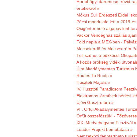
Hortobágyi darumese, rövid raj
értékekről »
Mókus Suli Erdészeti Erdei Isko
Pécsi mandulafa lett a 2019-es
Oxigéntermelő algapavilont ter
Vackor Vendégház szállás aján
Föld napja a MEX-ben - Pályáz
Mecsekerdő és Mecsextrém Par
Téli szünet a bükkösdi Ökopar
A közös örökség vidéki útvonala
Újra Akadálymentes Turizmus 
Routes To Roots »
Husztóti Majális »
IV. Husztóti Paradicsom Fesztiv
Elektromos járművek bérlési l
Újévi Gasztrotúra »
VII. Orfűi Akadálymentes Turi
Orfűt összefőzzük! - Főzőverse
XIX. Medvehagyma Fesztivál »
Leader Projekt bemutatása »
Nemzetközi fenntartható turiszt