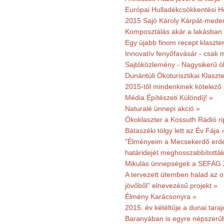
Európai Hulladékcsökkentési H
2015 Sajó Károly Kárpát-mede
Komposztálás akár a lakásban 
Egy újabb finom recept klaszter
Innovatív fenyőfavásár - csak 
Sajtóközlemény - Nagysikerű öko
Dunántúli Ökoturisztikai Klaszte
2015-től mindenkinek kötelező 
Média Építészeti Különdíj! »
Naturalé ünnepi akció »
Ökoklaszter a Kossuth Rádió r
Bátaszéki tölgy lett az Év Fája 
"Élményeim a Mecsekerdő erdés
határidejét meghosszabbították
Mikulás ünnepségek a SEFAG Z
A tervezett ütemben halad az o
jövőből” elnevezésű projekt »
Élmény Karácsonyra »
2015. év kétéltűje a dunai tara
Baranyában is egyre népszerű