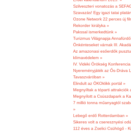
Szilveszteri vonatozás a SEFAG
Szavazás! Egy igazi tatai platán
Ozone Network 22 perces új fil
Rekorder királyka »
Pakssal ismerkedtünk »
Turizmus Világnapja Annafürdő
Önkénteseket várnak III. Akad
Az amazonasi esőerdők pusztu
klímavédelem »
IV. Vidéki Örökség Konferencia
Nyereményjáték az Ős-Dráva L
Tavaszváróban »
Elindult az ÖKOklikk portál »
Megnyíltak a tóparti attrakciók
Megnyílott a Csúszdapark a Ka
7 millió tonna műanyagtól sza
»
Lebegő erdő Rotterdamban »
Sikeres volt a cseresznyési odú
112 éves a Zselici Csühögő - K