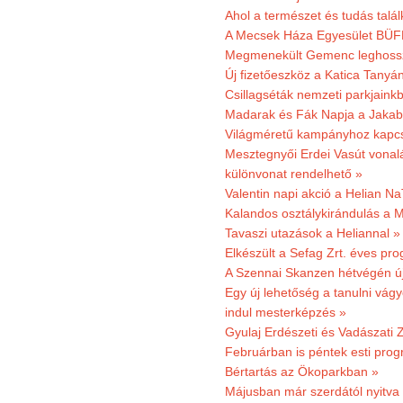
Ahol a természet és tudás talál
A Mecsek Háza Egyesület BÜFÉS
Megmenekült Gemenc leghoss
Új fizetőeszköz a Katica Tanyá
Csillagséták nemzeti parkjain
Madarak és Fák Napja a Jaka
Világméretű kampányhoz kapcs
Mesztegnyői Erdei Vasút vonal
különvonat rendelhető »
Valentin napi akció a Helian Na
Kalandos osztálykirándulás a 
Tavaszi utazások a Heliannal »
Elkészült a Sefag Zrt. éves pr
A Szennai Skanzen hétvégén újr
Egy új lehetőség a tanulni vá
indul mesterképzés »
Gyulaj Erdészeti és Vadászati 
Februárban is péntek esti prog
Bértartás az Ökoparkban »
Májusban már szerdától nyitva