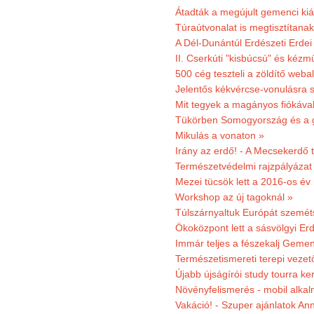
Átadták a megújult gemenci kiál
Túraútvonalat is megtisztítana
A Dél-Dunántúl Erdészeti Erdei
II. Cserkúti "kisbúcsú" és kéz
500 cég teszteli a zöldítő weba
Jelentős kékvércse-vonulásra 
Mit tegyek a magányos fiókáva
Tükörben Somogyország és a 
Mikulás a vonaton »
Irány az erdő! - A Mecsekerdő t
Természetvédelmi rajzpályázat 
Mezei tücsök lett a 2016-os év
Workshop az új tagoknál »
Túlszárnyaltuk Európát szemé
Ökoközpont lett a sásvölgyi Er
Immár teljes a fészekalj Geme
Természetismereti terepi vezet
Újabb újságírói study tourra ker
Növényfelismerés - mobil alka
Vakáció! - Szuper ajánlatok An