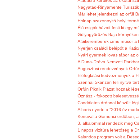
Átadásra kerültek az ökoturiszt
Nagyatád-Rinyamente Turisztik
Már lehet jelentkezni az orfűi 
Holnap szezonnyitó helyi termé
Élő csigák házait festi ki egy 
Gólyagyűrűzés Baja környékén
A Sikeremberek című műsor a K
Nyerjen családi belépőt a Katic
Nyári gyermek lovas tábor az o
A Duna-Dráva Nemzeti Parkban f
Augusztusi rendezvények Orfű
Előfoglalási kedvezmények a He
Szennai Skanzen téli nyitva tar
Orfűn Piknik Plázst hoznak létr
Őznász - fokozott balesetveszé
Csodálatos drónnal készült légi
A haris nyerte a "2016 év mada
Kenuval a Gemenci erdőben, a
3. alkalommal rendezik meg Cse
1 napos vízitúra lehetőség a D
Kalandos program volt a Dese