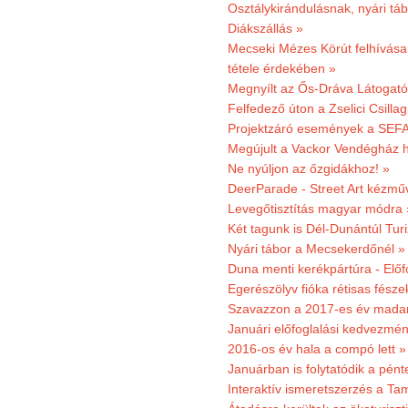
Osztálykirándulásnak, nyári táb
Diákszállás »
Mecseki Mézes Körút felhívás
tétele érdekében »
Megnyílt az Ős-Dráva Látogat
Felfedező úton a Zselici Csilla
Projektzáró események a SEFA
Megújult a Vackor Vendégház h
Ne nyúljon az őzgidákhoz! »
DeerParade - Street Art kézmű
Levegőtisztítás magyar módra 
Két tagunk is Dél-Dunántúl Turi
Nyári tábor a Mecsekerdőnél »
Duna menti kerékpártúra - Előfo
Egerészölyv fióka rétisas fész
Szavazzon a 2017-es év madar
Januári előfoglalási kedvezmén
2016-os év hala a compó lett »
Januárban is folytatódik a pént
Interaktív ismeretszerzés a T