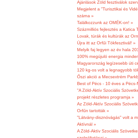
Ajánlások Zöld fesztiválok sze
Megjelent a "Turisztikai és Vid
száma »
Találkozzunk az OMÉK-on! »
Százmilliós fejlesztés a Katica
Lovak, túrák és kultúrák az O
Újra itt az Orfűi Tökfesztivál! »
Melyik faj legyen az év hala 2
100% megújuló energia minden
Magyarország legízesebb úti cé
120 kg-os volt a legnagyobb tök
Őszi akció a Mecsextrém Park
Best of Pécs - 10 éves a Pécs-
"A Zöld-Aktív Szociális Szövetk
projekt részletes programja »
Az Zöld-Aktív Szociális Szövetk
Orfűn tartották »
"Látvány-disznóvágás" volt a m
Aktívnál »
A Zöld-Aktív Szociális Szövetke
szolgáltatásai »