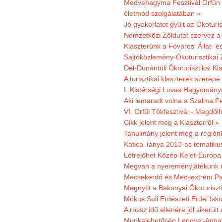
Medvehagyma Fesztivál Orfűn 
életmód szolgálatában »
Jó gyakorlatot gyűjt az Ökoturis
Nemzetközi Zöldutat szervez a 
Klaszterünk a Fővárosi Állat- 
Sajtóközlemény-Ökoturisztikai 
Dél-Dunántúli Ökoturisztikai Kl
A turisztikai klaszterek szerep
I. Kistérségi Lovas Hagyomány
Aki lemaradt volna a Szalma Fes
VI. Orfűi Tökfesztivál - Megdől
Cikk jelent meg a Klaszterről »
Tanulmány jelent meg a régiónk
Katica Tanya 2013-as tematiku
Létrejöhet Közép-Kelet-Európa 
Megvan a nyereményjátékunk 
Mecsekerdő és Mecsextrém Park
Megnyílt a Bakonyai Ökoturiszt
Mókus Suli Erdészeti Erdei Isk
A rossz idő ellenére jól sikerült
Munkalehetőség Lengyel-Anna