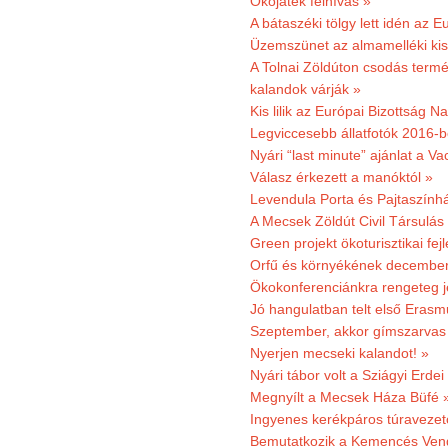
Ökojáték felhívás »
A bátaszéki tölgy lett idén az E
Üzemszünet az almamelléki ki
A Tolnai Zöldúton csodás termész
kalandok várják »
Kis lilik az Európai Bizottság 
Legviccesebb állatfotók 2016-b
Nyári “last minute” ajánlat a 
Válasz érkezett a manóktól »
Levendula Porta és Pajtaszính
A Mecsek Zöldút Civil Társulá
Green projekt ökoturisztikai fejl
Orfű és környékének december 
Ökokonferenciánkra rengeteg j
Jó hangulatban telt első Erasm
Szeptember, akkor gímszarvas 
Nyerjen mecseki kalandot! »
Nyári tábor volt a Sziágyi Erdei
Megnyílt a Mecsek Háza Büfé 
Ingyenes kerékpáros túravezet
Bemutatkozik a Kemencés Vendé