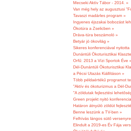
Mecseki Aktív Tábor - 2014. »
Van még hely az augusztusi "F
Tavaszi madárles program »
Ingyenes éjszakai bobozást le
Ökotúra a Zselicben »
Dráva-túra beszámoló »
Betyár jó ökovilág »
Sikeres konferenciával nyitotta
Dunántúli Ökoturisztikai Klaszte
Orfű: 2013 a Vízi Sportok Éve 
Dél-Dunántúli Ökoturisztikai Kla
a Pécsi Utazás Kiállításon »
Több példaértékű programot te
"Aktív és ökoturizmus a Dél-Du
"A zöldutak fejlesztési lehetős
Green projekt nyitó konferenci
Határon átnyúló zöldút fejleszté
Benne leszünk a TV-ben »
Felhívás lángos sütő versenyre
Elindult a 2019-es Év Fája ver