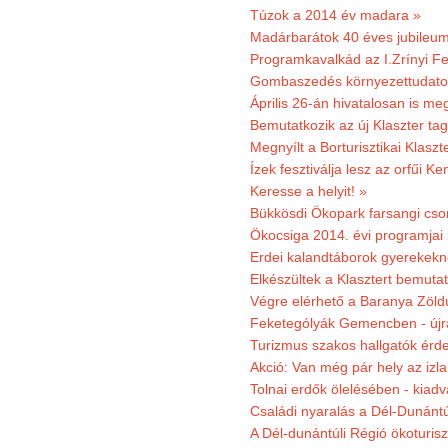
Túzok a 2014 év madara »
Madárbarátok 40 éves jubileu
Programkavalkád az I.Zrínyi Fe
Gombaszedés környezettudato
Április 26-án hivatalosan is m
Bemutatkozik az új Klaszter t
Megnyílt a Borturisztikai Klasz
Ízek fesztiválja lesz az orfűi 
Keresse a helyit! »
Bükkösdi Ökopark farsangi cso
Ökocsiga 2014. évi programjai
Erdei kalandtáborok gyerekekn
Elkészültek a Klasztert bemutat
Végre elérhető a Baranya Zöldú
Feketególyák Gemencben - újr
Turizmus szakos hallgatók érdek
Akció: Van még pár hely az izla
Tolnai erdők ölelésében - kiad
Családi nyaralás a Dél-Dunánt
A Dél-dunántúli Régió ökoturisz