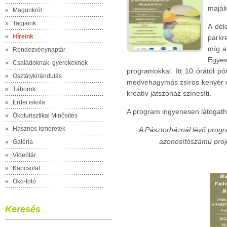
majáli
»
Magunkról
»
Tagjaink
A dél
»
Híreink
parkr
míg a
»
Rendezvénynaptár
Egyes
»
Családoknak, gyerekeknek
programokkal. Itt 10 órától pó
»
Osztálykirándulás
medvehagymás zsíros kenyér és
»
Táborok
kreatív játszóház színesíti.
»
Erdei iskola
A program ingyenesen látogath
»
Ökoturisztikai Minősítés
»
Hasznos Ismeretek
A Pásztorháznál lévő prog
azonosítószámú proje
»
Galéria
»
Videótár
»
Kapcsolat
»
Öko-totó
Keresés