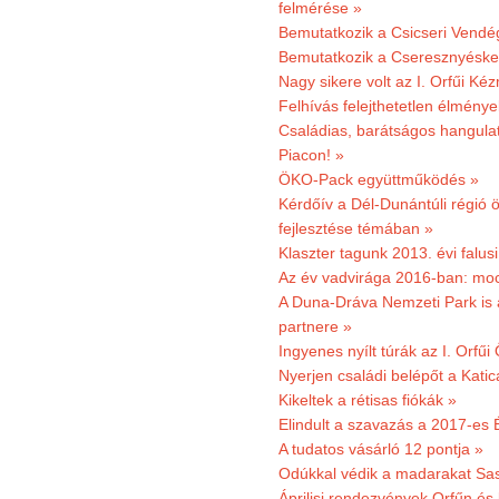
felmérése »
Bemutatkozik a Csicseri Vendég
Bemutatkozik a Cseresznyéskert 
Nagy sikere volt az I. Orfűi K
Felhívás felejthetetlen élmény
Családias, barátságos hangulat
Piacon! »
ÖKO-Pack együttműködés »
Kérdőív a Dél-Dunántúli régió ö
fejlesztése témában »
Klaszter tagunk 2013. évi falusi
Az év vadvirága 2016-ban: mocs
A Duna-Dráva Nemzeti Park is a
partnere »
Ingyenes nyílt túrák az I. Orfűi
Nyerjen családi belépőt a Kat
Kikeltek a rétisas fiókák »
Elindult a szavazás a 2017-es 
A tudatos vásárló 12 pontja »
Odúkkal védik a madarakat Sa
Áprilisi rendezvények Orfűn és