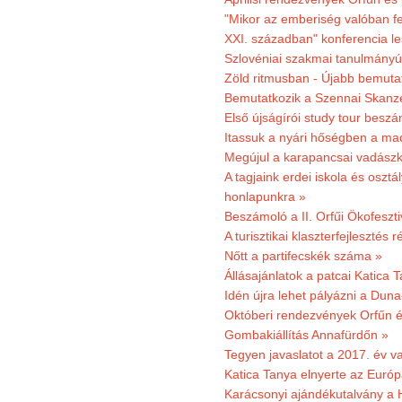
"Mikor az emberiség valóban fe
XXI. században" konferencia les
Szlovéniai szakmai tanulmányút
Zöld ritmusban - Újabb bemuta
Bemutatkozik a Szennai Skanzen
Első újságírói study tour besz
Itassuk a nyári hőségben a ma
Megújul a karapancsai vadászk
A tagjaink erdei iskola és osztál
honlapunkra »
Beszámoló a II. Orfűi Ökofeszti
A turisztikai klaszterfejlesztés
Nőtt a partifecskék száma »
Állásajánlatok a patcai Katica
Idén újra lehet pályázni a Dun
Októberi rendezvények Orfűn 
Gombakiállítás Annafürdőn »
Tegyen javaslatot a 2017. év v
Katica Tanya elnyerte az Európ
Karácsonyi ajándékutalvány a H