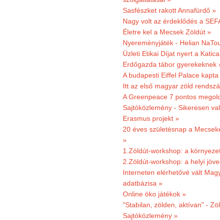
Sasfészket rakott Annafürdő »
Nagy volt az érdeklődés a SEF
Életre kel a Mecsek Zöldút »
Nyereményjáték - Helian NaTou
Üzleti Etikai Díjat nyert a Katic
Erdőgazda tábor gyerekeknek 
A budapesti Eiffel Palace kapta
Itt az első magyar zöld rendsz
A Greenpeace 7 pontos megoldás
Sajtóközlemény - Sikeresen val
Erasmus projekt »
20 éves születésnap a Mecsekerd
»
1.Zöldút-workshop: a környezet
2.Zöldút-workshop: a helyi jöv
Interneten elérhetővé vált Mag
adatbázisa »
Online öko játékok »
"Stabilan, zölden, aktívan" - Zö
Sajtóközlemény »