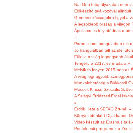
Nat Geo fotópályazatán nem vo
Előkészítő találkozóval elindul
Gemenci kócsagokra figyel a vi
A legzöldebb ország a világon 
Áprilisban is folytatódnak a pé
»
Paradicsomi hangulatban telt 
Jó hangulatban telt az idei uto
Fülelje a világ legnagyobb álla
Tengelic a 2017. év madara »
Melyik fa legyen 2015-ben az É
A világ legnagyobb szmogporsz
Munkalehetőség a Bükkösdi Ök
Mecsek Kincse Szociális Szöve
A Sziágyi Erdészeti Erdei Iskol
»
Erdők Hete a SEFAG Zrt-nél »
Környezetünkért Díjat kapott D
Videó készült az Erasmus talál
Péntek esti programok a Zselic