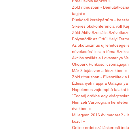
Erdei iskola képzés »
Zöld ritmusban - Bemutatkoznak
tagjai »
Pünkösdi kerékpártúra - beszá
Sikeres ökokonferencia volt K
Zöld-Aktív Szociális Szövetkez
Folytatódik az Orfűi Helyi Ter
Az ökoturizmus új lehetőségei
növekedés" lesz a téma Szeks
Akciós szállás a Lovastanya V
Ökopark Pünkösdi csomagajánl
Már 3 tojás van a fészekben »
Zöld ritmusban - Elkészültek a 
Édesanyák napja a Galagonya
Napelemes zajtompító falakat 
"Fogadj örökbe egy virágcsokro
Nemzeti Várprogram keretében 3
években »
Mi legyen 2016 év madara? - la
közül »
Online erdei szálláskereső indu