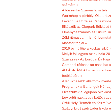
számára »
A bőszénfai Szarvasfarm télen i
Workshop a pörbölyi Ökoturisz
Levendula Porta és Pajtaszínhá
Elkészült az Ökopark Bükkösd 
Élménybeszámoló az Orfűről ind
Zöld ritmusban - Ismét bemutat
Klaszter tagjai »
2016 év hüllője a kockás sikló 
Melyik faj legyen az év hala 2
Szavazás - Az Európai Év Fája
Gemenci rétisasokat sasolhat 
ÁLLÁSAJÁNLAT - ökoturisztikai
betöltésére »
A legviccesebb állatfotók nyert
Programok a Barlangok Hónapj
Elkészültek a legújabb ökoklas
Egy orfűi nap...vagy kettő, vag
Orfűi Helyi Termék és Kézműv
Sziágyi Erdészeti Erdei Iskola e