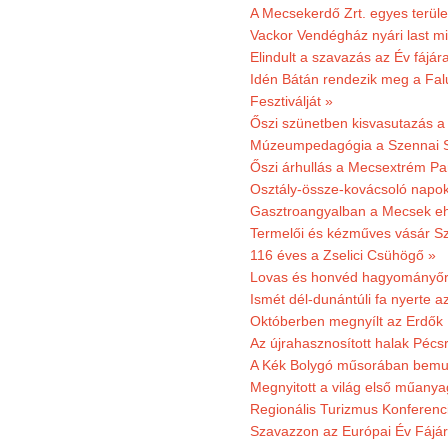
A Mecsekerdő Zrt. egyes terület
Vackor Vendégház nyári last mi
Elindult a szavazás az Év fájár
Idén Bátán rendezik meg a Fa
Fesztiválját »
Őszi szünetben kisvasutazás a
Múzeumpedagógia a Szennai 
Őszi árhullás a Mecsextrém Pa
Osztály-össze-kovácsoló napok
Gasztroangyalban a Mecsek eh
Termelői és kézműves vásár Sz
116 éves a Zselici Csühögő »
Lovas és honvéd hagyományőr
Ismét dél-dunántúli fa nyerte a
Októberben megnyílt az Erdők
Az újrahasznosított halak Pécs
A Kék Bolygó műsorában bemut
Megnyitott a világ első műanya
Regionális Turizmus Konferenc
Szavazzon az Európai Év Fájár