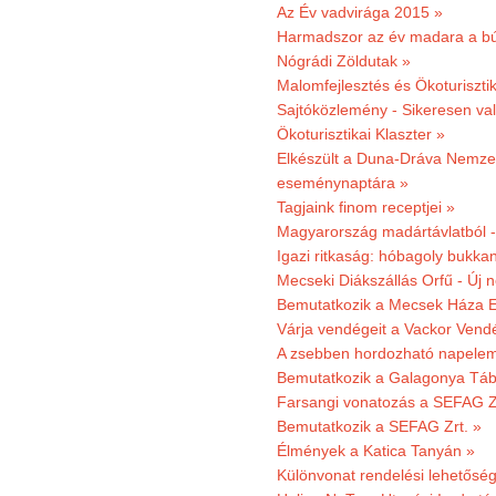
Az Év vadvirága 2015 »
Harmadszor az év madara a b
Nógrádi Zöldutak »
Malomfejlesztés és Ökoturiszti
Sajtóközlemény - Sikeresen való
Ökoturisztikai Klaszter »
Elkészült a Duna-Dráva Nemzet
eseménynaptára »
Tagjaink finom receptjei »
Magyarország madártávlatból 
Igazi ritkaság: hóbagoly bukkan
Mecseki Diákszállás Orfű - Új n
Bemutatkozik a Mecsek Háza E
Várja vendégeit a Vackor Vend
A zsebben hordozható napeleme
Bemutatkozik a Galagonya Táb
Farsangi vonatozás a SEFAG Zr
Bemutatkozik a SEFAG Zrt. »
Élmények a Katica Tanyán »
Különvonat rendelési lehetőség