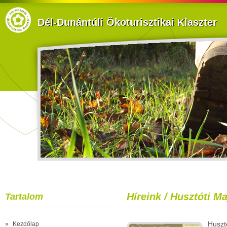
Dél-Dunántúli Ökoturisztikai Klaszter
Híreink / Husztóti Ma
Tartalom
Husz
»
Kezdőlap