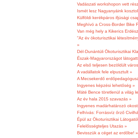
Vadászati workshopon vett rés
Ismét lesz Nagyanyáink kosztol
Külföldi kerékpáros ifjúsági cs
Meghívó a Cross-Border Bike P
Van még hely a Kikerics Erdész
"Az év ökoturisztikai létesítmén
»
Dél-Dunántúli Ökoturisztikai Kl
Észak-Magyarországot látogatt
Az első teljesen bezöldült váro
A vadállatok fele elpusztult »
A Mecsekerdő erdőpedagógusáé
Ingyenes képzési lehetőség »
Máté Bence töretlenül a világ le
Az év hala 2015 szavazás »
Ingyenes madárhatározó okost
Felhívás: Forrásvíz őrző Civilh
Épül az Ökoturisztikai Látogat
Felelősségteljes Utazás »
Bevisszük a céget az erdőbe! »