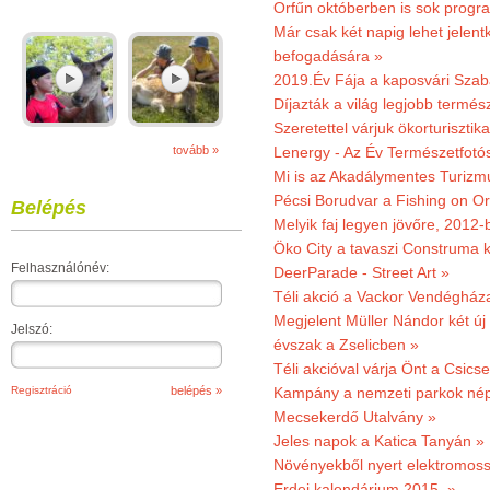
Orfűn októberben is sok progr
Már csak két napig lehet jele
befogadására »
2019.Év Fája a kaposvári Szaba
Díjazták a világ legjobb termész
Szeretettel várjuk ökorturisztik
tovább »
Lenergy - Az Év Természetfotó
Mi is az Akadálymentes Turizm
Pécsi Borudvar a Fishing on Or
Belépés
Melyik faj legyen jövőre, 2012
Öko City a tavaszi Construma ki
Felhasználónév:
DeerParade - Street Art »
Téli akció a Vackor Vendégház
Megjelent Müller Nándor két ú
Jelszó:
évszak a Zselicben »
Téli akcióval várja Önt a Csics
Regisztráció
Kampány a nemzeti parkok nép
Mecsekerdő Utalvány »
Jeles napok a Katica Tanyán »
Növényekből nyert elektromoss
Erdei kalendárium 2015. »