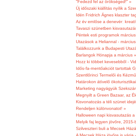
"Fedezd fel az örökséged!" »
Új időszaki kiállítás nyílik a S
Idén Fridrich Ágnes klaszter ta
Az év emlőse a denevér: kreat
Tavaszi szünetben kisvasutazá
Péntek esti programok márciusb
Utazások a Heliannal - márciusi
Találkozzunk a Budapesti Utazás
Barlangok Hónapja a március 
Hozz ki többet kevesebből - Vi
Idős-fa-mentőakciót tartottak 
Szentlőrinci Termelői és Kézm
Határokon átívelő ökoturisztika
Marketing nagyágyúk Szekszárd
Megnyilt a Green Bazaar, az É
Kisvonatozás a téli szünet idej
Rendeljen különvonatot! »
Halloween napi kisvasutazás a
Melyik faj legyen jövőre, 2015
Szilveszteri buli a Mecsek Ház
A Mecsek Háza jövőre is várja 