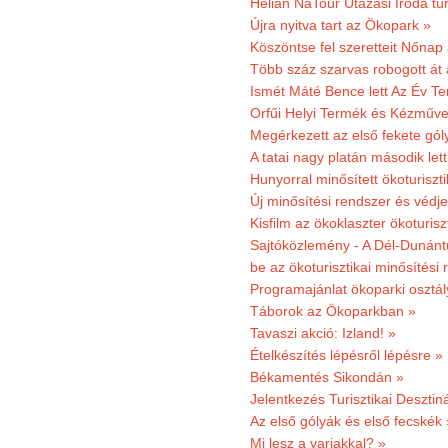
Helian NaTour Utazási Iroda tú
Újra nyitva tart az Ökopark »
Köszöntse fel szeretteit Nőna
Több száz szarvas robogott át
Ismét Máté Bence lett Az Év T
Orfűi Helyi Termék és Kézműve
Megérkezett az első fekete gó
A tatai nagy platán második le
Hunyorral minősített ökoturiszti
Új minősítési rendszer és védje
Kisfilm az ökoklaszter ökoturisz
Sajtóközlemény - A Dél-Dunántúl
be az ökoturisztikai minősítési 
Programajánlat ökoparki osztál
Táborok az Ökoparkban »
Tavaszi akció: Izland! »
Ételkészítés lépésről lépésre »
Békamentés Sikondán »
Jelentkezés Turisztikai Deszt
Az első gólyák és első fecskék 
Mi lesz a varjakkal? »