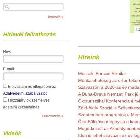
Hírlevél feliratkozás
Név:
Híreink
E-mail:
Mecseki Porcsin Piknik »
Munkalehetőség az orfűi Teker
Elolvastam és elfogadom az
Szavazzon a 2020-as év madar
Adatvédelmi szabályzatot
A Duna-Dráva Nemzeti Park júli
Hozzájárulok személyes
Ökoturisztikai Konferencia él
adataim kezeléséhez
Zöld-Aktív Szociális Szövetkez
Szeptemberi programok a Mec
Öko-Bükkösd megnyitja a kapui
Megérkezett az Akadálymentes
Videók
Idén is lehet szavazni az év leg