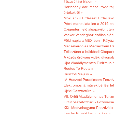
Tűzgyújtási tilalom »
Hortobágyi darumese, rövid raj
értékekről »
Mókus Suli Erdészeti Erdei Isko
Pécsi mandulafa lett a 2019-es
Oxigéntermelő algapavilont ter
Vackor Vendégház szállás aján
Föld napja a MEX-ben - Pályáz
Mecsekerdő és Mecsextrém Par
Téli szünet a bükkösdi Ökopar
A közös örökség vidéki útvonala
Újra Akadálymentes Turizmus 
Routes To Roots »
Husztóti Majális »
IV. Husztóti Paradicsom Fesztiv
Elektromos járművek bérlési l
Újévi Gasztrotúra »
VII. Orfűi Akadálymentes Turi
Orfűt összefőzzük! - Főzőverse
XIX. Medvehagyma Fesztivál »
Leader Projekt bemutatása »