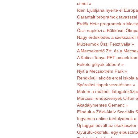
címet »
Idén Ljubljana nyerte el Európ
Garantált programok tavasszal
Erdők Hete programok a Mecs
Őszi napközi a Bükkösdi Ökop
Nagy érdeklődés a szekszárdi 
Múzeumok Őszi Fesztiválja »
A Mecsekerdő Zrt. és a Mecsex
A Katica Tanya PET palack kamp
Fekete gólyák élőben! »
Nyit a Mecsextrém Park »
Rendkívüli akciós erdei iskola a
Spórolási tippek vezetéshez »
Malom a múltból, látogatóközpo
Márciusi rendezvények Orfűn 
Akadálymentes Gemenc »
Elindult a Zöld-Aktív Szociális 
Ingyenes online tanfolyamok a
Új taggal bővült az ökoklaszter
Gyűrűfű-ökofalu, egy elpusztít