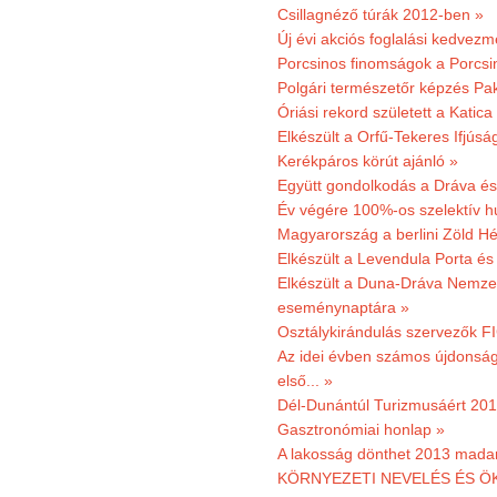
Csillagnéző túrák 2012-ben »
Új évi akciós foglalási kedvez
Porcsinos finomságok a Porcsi
Polgári természetőr képzés Pa
Óriási rekord született a Katic
Elkészült a Orfű-Tekeres Ifjúsá
Kerékpáros körút ajánló »
Együtt gondolkodás a Dráva és 
Év végére 100%-os szelektív h
Magyarország a berlini Zöld Hé
Elkészült a Levendula Porta és 
Elkészült a Duna-Dráva Nemzet
eseménynaptára »
Osztálykirándulás szervezők F
Az idei évben számos újdonság 
első... »
Dél-Dunántúl Turizmusáért 2011
Gasztronómiai honlap »
A lakosság dönthet 2013 madar
KÖRNYEZETI NEVELÉS ÉS ÖK