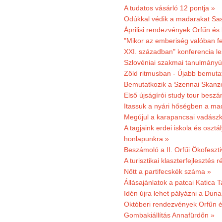
A tudatos vásárló 12 pontja »
Odúkkal védik a madarakat Sa
Áprilisi rendezvények Orfűn és
"Mikor az emberiség valóban fe
XXI. században" konferencia les
Szlovéniai szakmai tanulmányút
Zöld ritmusban - Újabb bemuta
Bemutatkozik a Szennai Skanzen
Első újságírói study tour besz
Itassuk a nyári hőségben a ma
Megújul a karapancsai vadászk
A tagjaink erdei iskola és osztál
honlapunkra »
Beszámoló a II. Orfűi Ökofeszti
A turisztikai klaszterfejlesztés
Nőtt a partifecskék száma »
Állásajánlatok a patcai Katica
Idén újra lehet pályázni a Dun
Októberi rendezvények Orfűn 
Gombakiállítás Annafürdőn »