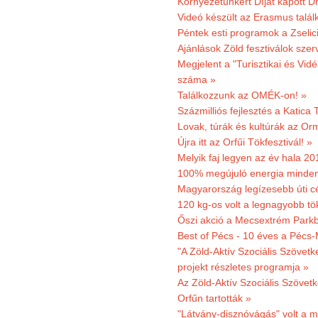
Környezetünkért Díjat kapott D
Videó készült az Erasmus talál
Péntek esti programok a Zselic
Ajánlások Zöld fesztiválok sze
Megjelent a "Turisztikai és Vid
száma »
Találkozzunk az OMÉK-on! »
Százmilliós fejlesztés a Katica
Lovak, túrák és kultúrák az O
Újra itt az Orfűi Tökfesztivál! »
Melyik faj legyen az év hala 2
100% megújuló energia minden
Magyarország legízesebb úti cé
120 kg-os volt a legnagyobb tök
Őszi akció a Mecsextrém Park
Best of Pécs - 10 éves a Pécs-
"A Zöld-Aktív Szociális Szövetk
projekt részletes programja »
Az Zöld-Aktív Szociális Szövetk
Orfűn tartották »
"Látvány-disznóvágás" volt a m