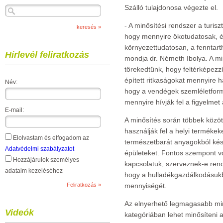
Szálló tulajdonosa végezte el.
- A minősítési rendszer a turiszt
hogy mennyire ökotudatosak, 
környezettudatosan, a fenntartha
Hírlevél feliratkozás
mondja dr. Németh Ibolya. A mi
törekedtünk, hogy feltérképezzük
épített ritkaságokat mennyire h
Név:
hogy a vendégek szemléletform
mennyire hívják fel a figyelmet
E-mail:
A minősítés során többek közö
használják fel a helyi terméke
Elolvastam és elfogadom az
természetbarát anyagokból kész
Adatvédelmi szabályzatot
épületeket. Fontos szempont vo
Hozzájárulok személyes
kapcsolatuk, szerveznek-e rend
adataim kezeléséhez
hogy a hulladékgazdálkodásukb
mennyiségét.
Az elnyerhető legmagasabb min
Videók
kategóriában lehet minősíteni az