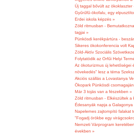
Új taggal bővült az ökoklaszter
Gyűrűfű-ökofalu, egy elpusztít
Erdei iskola képzés »
Zöld ritmusban - Bemutatkoznak
tagjai »
Pünkösdi kerékpártúra - beszá
Sikeres ökokonferencia volt K
Zöld-Aktív Szociális Szövetkez
Folytatódik az Orfűi Helyi Ter
Az ökoturizmus új lehetőségei
növekedés" lesz a téma Szeks
Akciós szállás a Lovastanya V
Ökopark Pünkösdi csomagajánl
Már 3 tojás van a fészekben »
Zöld ritmusban - Elkészültek a 
Édesanyák napja a Galagonya
Napelemes zajtompító falakat 
"Fogadj örökbe egy virágcsokro
Nemzeti Várprogram keretében 3
években »