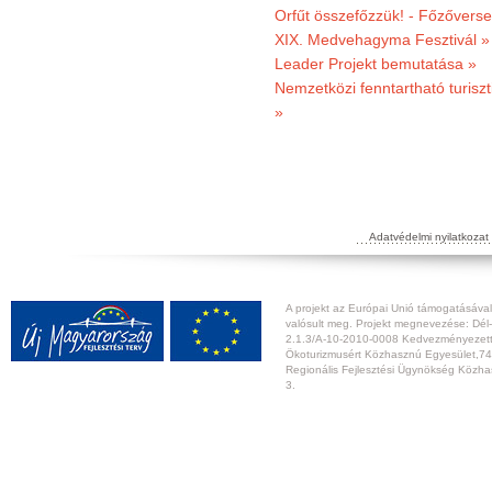
Orfűt összefőzzük! - Főzőverse
XIX. Medvehagyma Fesztivál »
Leader Projekt bemutatása »
Nemzetközi fenntartható turiszt
»
Adatvédelmi nyilatkozat
A projekt az Európai Unió támogatásával,
valósult meg. Projekt megnevezése: Dél-
2.1.3/A-10-2010-0008 Kedvezményezett:
Ökoturizmusért Közhasznú Egyesület,74
Regionális Fejlesztési Ügynökség Közhas
3.