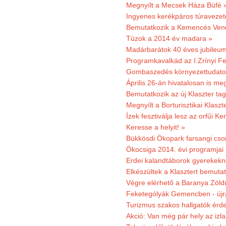
Megnyílt a Mecsek Háza Büfé 
Ingyenes kerékpáros túravezet
Bemutatkozik a Kemencés Vendé
Túzok a 2014 év madara »
Madárbarátok 40 éves jubileu
Programkavalkád az I.Zrínyi Fe
Gombaszedés környezettudato
Április 26-án hivatalosan is m
Bemutatkozik az új Klaszter t
Megnyílt a Borturisztikai Klasz
Ízek fesztiválja lesz az orfűi 
Keresse a helyit! »
Bükkösdi Ökopark farsangi cso
Ökocsiga 2014. évi programjai
Erdei kalandtáborok gyerekekn
Elkészültek a Klasztert bemutat
Végre elérhető a Baranya Zöldú
Feketególyák Gemencben - újr
Turizmus szakos hallgatók érdek
Akció: Van még pár hely az izla