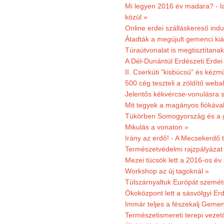
Mi legyen 2016 év madara? - la
közül »
Online erdei szálláskereső indu
Átadták a megújult gemenci kiál
Túraútvonalat is megtisztítana
A Dél-Dunántúl Erdészeti Erdei
II. Cserkúti "kisbúcsú" és kéz
500 cég teszteli a zöldítő weba
Jelentős kékvércse-vonulásra 
Mit tegyek a magányos fiókáva
Tükörben Somogyország és a 
Mikulás a vonaton »
Irány az erdő! - A Mecsekerdő t
Természetvédelmi rajzpályázat 
Mezei tücsök lett a 2016-os év
Workshop az új tagoknál »
Túlszárnyaltuk Európát szemé
Ökoközpont lett a sásvölgyi Er
Immár teljes a fészekalj Geme
Természetismereti terepi vezet