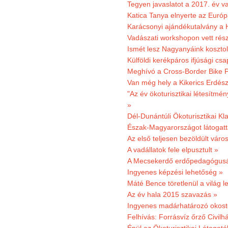
Tegyen javaslatot a 2017. év v
Katica Tanya elnyerte az Európ
Karácsonyi ajándékutalvány a H
Vadászati workshopon vett rés
Ismét lesz Nagyanyáink kosztol
Külföldi kerékpáros ifjúsági cs
Meghívó a Cross-Border Bike P
Van még hely a Kikerics Erdész
"Az év ökoturisztikai létesítmén
»
Dél-Dunántúli Ökoturisztikai Kl
Észak-Magyarországot látogatt
Az első teljesen bezöldült váro
A vadállatok fele elpusztult »
A Mecsekerdő erdőpedagógusáé
Ingyenes képzési lehetőség »
Máté Bence töretlenül a világ le
Az év hala 2015 szavazás »
Ingyenes madárhatározó okost
Felhívás: Forrásvíz őrző Civilh