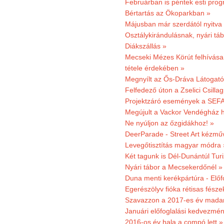
Februárban is péntek esti prog
Bértartás az Ökoparkban »
Májusban már szerdától nyitva
Osztálykirándulásnak, nyári táb
Diákszállás »
Mecseki Mézes Körút felhívás
tétele érdekében »
Megnyílt az Ős-Dráva Látogat
Felfedező úton a Zselici Csilla
Projektzáró események a SEFA
Megújult a Vackor Vendégház h
Ne nyúljon az őzgidákhoz! »
DeerParade - Street Art kézmű
Levegőtisztítás magyar módra 
Két tagunk is Dél-Dunántúl Turi
Nyári tábor a Mecsekerdőnél »
Duna menti kerékpártúra - Előfo
Egerészölyv fióka rétisas fész
Szavazzon a 2017-es év madar
Januári előfoglalási kedvezmén
2016-os év hala a compó lett »