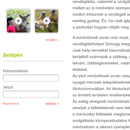
vendéglátás, valamint a szolgá
mellett az is minősítési szemp
módon érkeznek a vendégek aut
esetleg gyalog. És, ha csak gé
a parkolást hogyan oldják meg.
A minősítések során már most, 
tovább »
vendéglátóhelyet Somogy megy
csak helyi terméket használna
Belépés
kertjéből származik a zöldség,
lekvárt, zöldségkrémeket, valam
ételeket.
Felhasználónév:
Az első minősítések során viss
nyugat-mecseki településekne
Jelszó:
ökoturizmusában. Az ökoturiszti
az érintett területen tevékenyke
Az eddig elvégzett minősítések
Regisztráció
amelyik a feltételeknek nem fele
a minősítési feltételek megisme
szolgáltatás környezettudatos f
minősítésen a sikeres szereplé