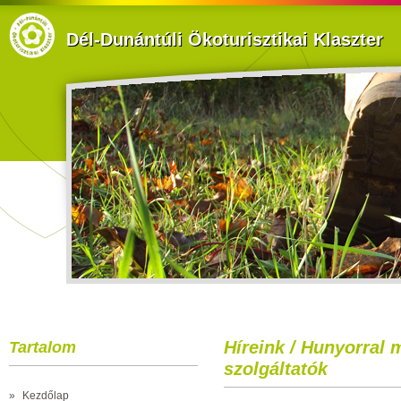
Dél-Dunántúli Ökoturisztikai Klaszter
Híreink / Hunyorral m
Tartalom
szolgáltatók
»
Kezdőlap