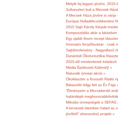
Melyik faj legyen jövőre, 2015
Szilveszteri buli a Mecsek Ház
A Mecsek Háza jövőre is várja 
Európai Hulladékcsökkentési H
2015 Sajó Károly Kárpát-mede
Komposztálás akár a lakásban 
Egy újabb finom recept klaszter
Innovatív fenyőfavásár - csak 
Sajtóközlemény - Nagysikerű öko
Dunántúli Ökoturisztikai Klaszte
2015-től mindenkinek kötelező 
Média Építészeti Különdíj! »
Naturalé ünnepi akció »
Ökoklaszter a Kossuth Rádió r
Bátaszéki tölgy lett az Év Fája 
"Élményeim a Mecsekerdő erdés
határidejét meghosszabbították
Mikulás ünnepségek a SEFAG Z
A tervezett ütemben halad az o
jövőből” elnevezésű projekt »