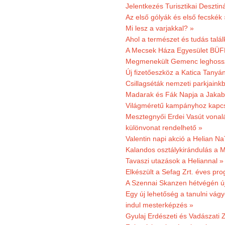
Jelentkezés Turisztikai Deszt
Az első gólyák és első fecskék 
Mi lesz a varjakkal? »
Ahol a természet és tudás talál
A Mecsek Háza Egyesület BÜFÉS
Megmenekült Gemenc leghoss
Új fizetőeszköz a Katica Tanyá
Csillagséták nemzeti parkjain
Madarak és Fák Napja a Jaka
Világméretű kampányhoz kapcs
Mesztegnyői Erdei Vasút vonal
különvonat rendelhető »
Valentin napi akció a Helian Na
Kalandos osztálykirándulás a 
Tavaszi utazások a Heliannal »
Elkészült a Sefag Zrt. éves pr
A Szennai Skanzen hétvégén újr
Egy új lehetőség a tanulni vá
indul mesterképzés »
Gyulaj Erdészeti és Vadászati 