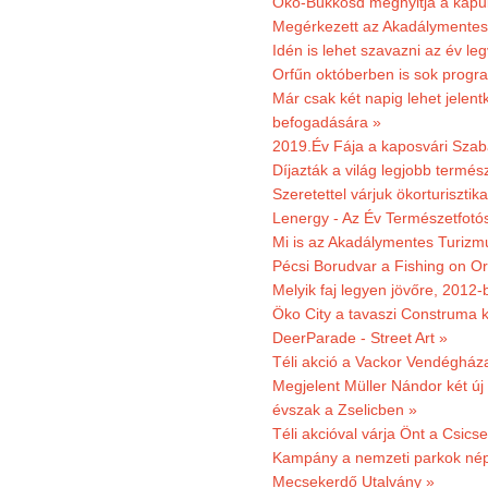
Öko-Bükkösd megnyitja a kapui
Megérkezett az Akadálymentes
Idén is lehet szavazni az év leg
Orfűn októberben is sok progr
Már csak két napig lehet jele
befogadására »
2019.Év Fája a kaposvári Szaba
Díjazták a világ legjobb termész
Szeretettel várjuk ökorturisztik
Lenergy - Az Év Természetfotó
Mi is az Akadálymentes Turizm
Pécsi Borudvar a Fishing on Or
Melyik faj legyen jövőre, 2012
Öko City a tavaszi Construma ki
DeerParade - Street Art »
Téli akció a Vackor Vendégház
Megjelent Müller Nándor két ú
évszak a Zselicben »
Téli akcióval várja Önt a Csics
Kampány a nemzeti parkok nép
Mecsekerdő Utalvány »