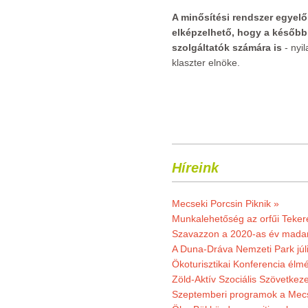
A minősítési rendszer egyelőr
elképzelhető, hogy a későbbi
szolgáltatók számára is
- nyi
klaszter elnöke.
Híreink
Mecseki Porcsin Piknik »
Munkalehetőség az orfűi Teker
Szavazzon a 2020-as év madar
A Duna-Dráva Nemzeti Park júli
Ökoturisztikai Konferencia él
Zöld-Aktív Szociális Szövetkez
Szeptemberi programok a Mec