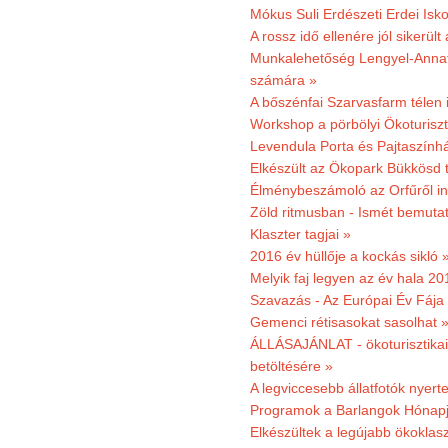
Mókus Suli Erdészeti Erdei Isk
A rossz idő ellenére jól sikerült
Munkalehetőség Lengyel-Anna
számára »
A bőszénfai Szarvasfarm télen i
Workshop a pörbölyi Ökoturisz
Levendula Porta és Pajtaszínhá
Elkészült az Ökopark Bükkösd 
Élménybeszámoló az Orfűről ind
Zöld ritmusban - Ismét bemutat
Klaszter tagjai »
2016 év hüllője a kockás sikló 
Melyik faj legyen az év hala 2
Szavazás - Az Európai Év Fája
Gemenci rétisasokat sasolhat 
ÁLLÁSAJÁNLAT - ökoturisztikai
betöltésére »
A legviccesebb állatfotók nyert
Programok a Barlangok Hónapj
Elkészültek a legújabb ökoklas