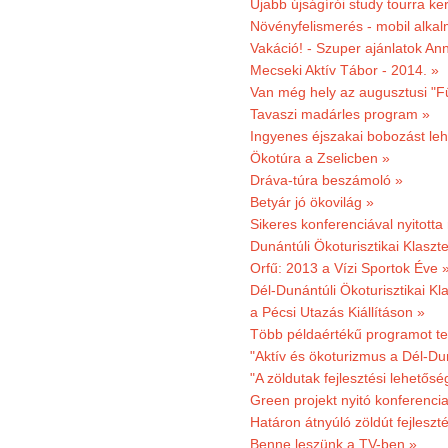
Újabb újságírói study tourra ker
Növényfelismerés - mobil alka
Vakáció! - Szuper ajánlatok An
Mecseki Aktív Tábor - 2014. »
Van még hely az augusztusi "F
Tavaszi madárles program »
Ingyenes éjszakai bobozást le
Ökotúra a Zselicben »
Dráva-túra beszámoló »
Betyár jó ökovilág »
Sikeres konferenciával nyitotta
Dunántúli Ökoturisztikai Klaszte
Orfű: 2013 a Vízi Sportok Éve 
Dél-Dunántúli Ökoturisztikai Kla
a Pécsi Utazás Kiállításon »
Több példaértékű programot te
"Aktív és ökoturizmus a Dél-Du
"A zöldutak fejlesztési lehetős
Green projekt nyitó konferenci
Határon átnyúló zöldút fejleszté
Benne leszünk a TV-ben »