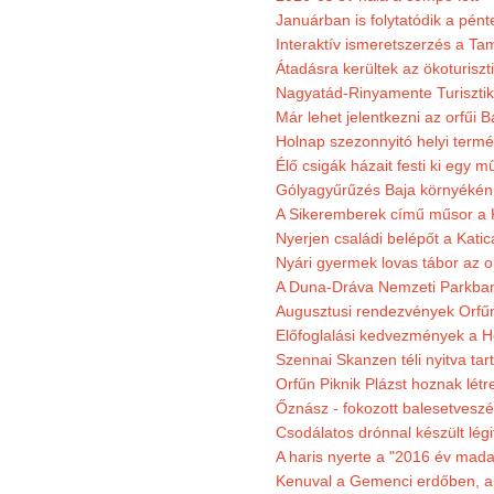
Januárban is folytatódik a pént
Interaktív ismeretszerzés a T
Átadásra kerültek az ökoturiszt
Nagyatád-Rinyamente Turisztik
Már lehet jelentkezni az orfűi 
Holnap szezonnyitó helyi termé
Élő csigák házait festi ki egy 
Gólyagyűrűzés Baja környékén
A Sikeremberek című műsor a K
Nyerjen családi belépőt a Katic
Nyári gyermek lovas tábor az o
A Duna-Dráva Nemzeti Parkban f
Augusztusi rendezvények Orfű
Előfoglalási kedvezmények a He
Szennai Skanzen téli nyitva tar
Orfűn Piknik Plázst hoznak létr
Őznász - fokozott balesetveszé
Csodálatos drónnal készült légi
A haris nyerte a "2016 év mada
Kenuval a Gemenci erdőben, a