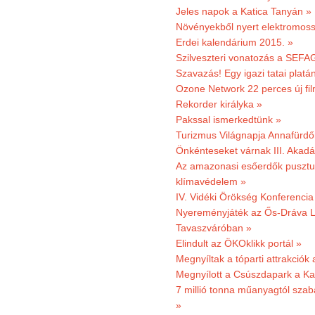
Jeles napok a Katica Tanyán »
Növényekből nyert elektromoss
Erdei kalendárium 2015. »
Szilveszteri vonatozás a SEFAG
Szavazás! Egy igazi tatai platán
Ozone Network 22 perces új fil
Rekorder királyka »
Pakssal ismerkedtünk »
Turizmus Világnapja Annafürdő
Önkénteseket várnak III. Akad
Az amazonasi esőerdők pusztu
klímavédelem »
IV. Vidéki Örökség Konferencia
Nyereményjáték az Ős-Dráva L
Tavaszváróban »
Elindult az ÖKOklikk portál »
Megnyíltak a tóparti attrakciók
Megnyílott a Csúszdapark a Ka
7 millió tonna műanyagtól sza
»