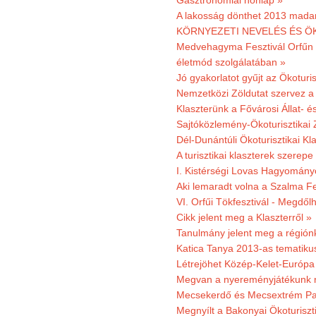
Gasztronómiai honlap »
A lakosság dönthet 2013 madar
KÖRNYEZETI NEVELÉS ÉS ÖK
Medvehagyma Fesztivál Orfűn 
életmód szolgálatában »
Jó gyakorlatot gyűjt az Ökoturis
Nemzetközi Zöldutat szervez a 
Klaszterünk a Fővárosi Állat- 
Sajtóközlemény-Ökoturisztikai 
Dél-Dunántúli Ökoturisztikai Kl
A turisztikai klaszterek szerep
I. Kistérségi Lovas Hagyomány
Aki lemaradt volna a Szalma Fes
VI. Orfűi Tökfesztivál - Megdől
Cikk jelent meg a Klaszterről »
Tanulmány jelent meg a régiónk
Katica Tanya 2013-as tematiku
Létrejöhet Közép-Kelet-Európa 
Megvan a nyereményjátékunk 
Mecsekerdő és Mecsextrém Park
Megnyílt a Bakonyai Ökoturiszt