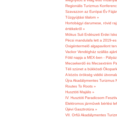
Megnyitott a világ első műanya
Regionális Turizmus Konferenc
Szavazzon az Európai Év Fájár
Tűzgyújtási tilalom »
Hortobágyi darumese, rövid raj
értékekről »
Mókus Suli Erdészeti Erdei Isko
Pécsi mandulafa lett a 2019-es
Oxigéntermelő algapavilont ter
Vackor Vendégház szállás aján
Föld napja a MEX-ben - Pályáz
Mecsekerdő és Mecsextrém Par
Téli szünet a bükkösdi Ökopar
A közös örökség vidéki útvonala
Újra Akadálymentes Turizmus 
Routes To Roots »
Husztóti Majális »
IV. Husztóti Paradicsom Fesztiv
Elektromos járművek bérlési l
Újévi Gasztrotúra »
VII. Orfűi Akadálymentes Turi