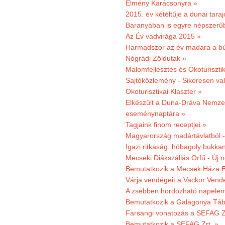
Élmény Karácsonyra »
2015. év kétéltűje a dunai tara
Baranyában is egyre népszerű
Az Év vadvirága 2015 »
Harmadszor az év madara a b
Nógrádi Zöldutak »
Malomfejlesztés és Ökoturiszti
Sajtóközlemény - Sikeresen való
Ökoturisztikai Klaszter »
Elkészült a Duna-Dráva Nemzet
eseménynaptára »
Tagjaink finom receptjei »
Magyarország madártávlatból 
Igazi ritkaság: hóbagoly bukkan
Mecseki Diákszállás Orfű - Új n
Bemutatkozik a Mecsek Háza E
Várja vendégeit a Vackor Vend
A zsebben hordozható napeleme
Bemutatkozik a Galagonya Táb
Farsangi vonatozás a SEFAG Zr
Bemutatkozik a SEFAG Zrt. »