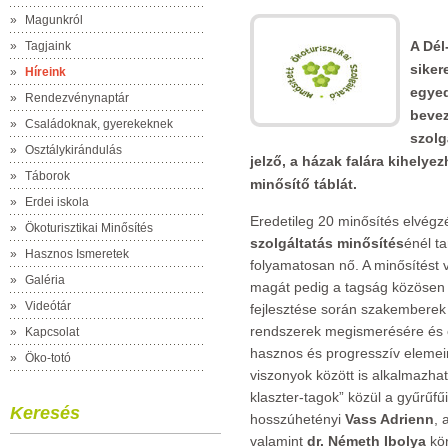
»
Magunkról
A Dél
»
Tagjaink
siker
»
Híreink
egyed
»
Rendezvénynaptár
bevez
»
Családoknak, gyerekeknek
szolg
»
Osztálykirándulás
jelző, a házak falára kihely
»
Táborok
minősítő táblát.
»
Erdei iskola
Eredetileg 20 minősítés elvégz
»
Ökoturisztikai Minősítés
szolgáltatás minősítés
énél t
»
Hasznos Ismeretek
folyamatosan nő. A minősítést 
»
Galéria
magát pedig a tagság közösen d
»
Videótár
fejlesztése során szakemberek
rendszerek megismerésére és e
»
Kapcsolat
hasznos és progresszív elemein
»
Öko-totó
viszonyok között is alkalmazha
klaszter-tagok” közül a gyűrűfű
Keresés
hosszúhetényi
Vass Adrienn
, 
valamint
dr. Németh Ibolya
kör