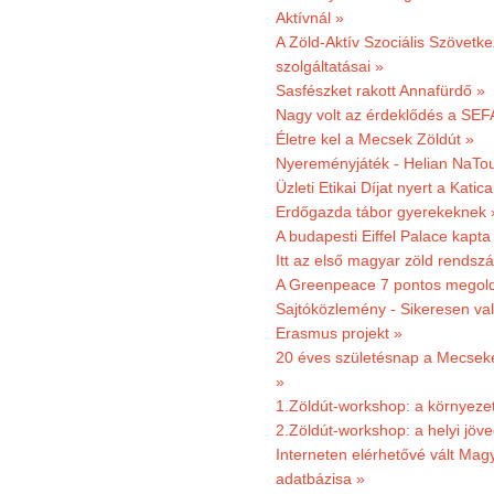
Aktívnál »
A Zöld-Aktív Szociális Szövetke
szolgáltatásai »
Sasfészket rakott Annafürdő »
Nagy volt az érdeklődés a SEF
Életre kel a Mecsek Zöldút »
Nyereményjáték - Helian NaTou
Üzleti Etikai Díjat nyert a Katic
Erdőgazda tábor gyerekeknek 
A budapesti Eiffel Palace kapta
Itt az első magyar zöld rendsz
A Greenpeace 7 pontos megoldás
Sajtóközlemény - Sikeresen val
Erasmus projekt »
20 éves születésnap a Mecsekerd
»
1.Zöldút-workshop: a környezet
2.Zöldút-workshop: a helyi jöv
Interneten elérhetővé vált Mag
adatbázisa »