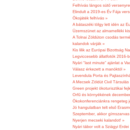
Felhívás lángos sütő versenyre
Elindult a 2019-es Év Fája ver
Ökojáték felhívás »
A bátaszéki tölgy lett idén az E
Üzemszünet az almamelléki ki
A Tolnai Zöldúton csodás termész
kalandok várják »
Kis lilik az Európai Bizottság 
Legviccesebb állatfotók 2016-b
Nyári “last minute” ajánlat a 
Válasz érkezett a manóktól »
Levendula Porta és Pajtaszính
A Mecsek Zöldút Civil Társulá
Green projekt ökoturisztikai fejl
Orfű és környékének december 
Ökokonferenciánkra rengeteg j
Jó hangulatban telt első Erasm
Szeptember, akkor gímszarvas 
Nyerjen mecseki kalandot! »
Nyári tábor volt a Sziágyi Erdei