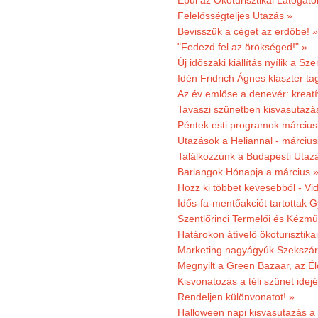
Épül az Ökoturisztikai Látogat
Felelősségteljes Utazás »
Bevisszük a céget az erdőbe! »
"Fedezd fel az örökséged!" »
Új időszaki kiállítás nyílik a S
Idén Fridrich Ágnes klaszter ta
Az év emlőse a denevér: kreat
Tavaszi szünetben kisvasutazá
Péntek esti programok márciusb
Utazások a Heliannal - márciusi
Találkozzunk a Budapesti Utazás
Barlangok Hónapja a március 
Hozz ki többet kevesebből - Vi
Idős-fa-mentőakciót tartottak 
Szentlőrinci Termelői és Kézm
Határokon átívelő ökoturisztika
Marketing nagyágyúk Szekszárd
Megnyilt a Green Bazaar, az É
Kisvonatozás a téli szünet idej
Rendeljen különvonatot! »
Halloween napi kisvasutazás a