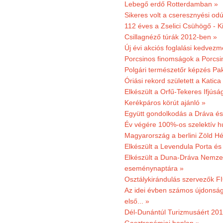
Lebegő erdő Rotterdamban »
Sikeres volt a cseresznyési odú
112 éves a Zselici Csühögő - K
Csillagnéző túrák 2012-ben »
Új évi akciós foglalási kedvez
Porcsinos finomságok a Porcsi
Polgári természetőr képzés Pa
Óriási rekord született a Katic
Elkészült a Orfű-Tekeres Ifjúsá
Kerékpáros körút ajánló »
Együtt gondolkodás a Dráva és 
Év végére 100%-os szelektív h
Magyarország a berlini Zöld Hé
Elkészült a Levendula Porta és 
Elkészült a Duna-Dráva Nemzet
eseménynaptára »
Osztálykirándulás szervezők F
Az idei évben számos újdonság 
első... »
Dél-Dunántúl Turizmusáért 2011