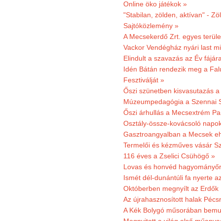
Online öko játékok »
"Stabilan, zölden, aktívan" - Zö
Sajtóközlemény »
A Mecsekerdő Zrt. egyes terület
Vackor Vendégház nyári last mi
Elindult a szavazás az Év fájár
Idén Bátán rendezik meg a Fa
Fesztiválját »
Őszi szünetben kisvasutazás a
Múzeumpedagógia a Szennai 
Őszi árhullás a Mecsextrém Pa
Osztály-össze-kovácsoló napok
Gasztroangyalban a Mecsek eh
Termelői és kézműves vásár Sz
116 éves a Zselici Csühögő »
Lovas és honvéd hagyományőr
Ismét dél-dunántúli fa nyerte a
Októberben megnyílt az Erdők
Az újrahasznosított halak Pécs
A Kék Bolygó műsorában bemut