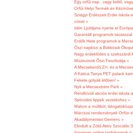
Egy orfűi nap...vagy kettő, vag
Orfűi Helyi Termék és Kézműv
Sziágyi Erdészeti Erdei Iskola e
címet »
Idén Ljubljana nyerte el Európ
Garantált programok tavasszal
Erdők Hete programok a Mecs
Őszi napközi a Bükkösdi Ökop
Nagy érdeklődés a szekszárdi 
Múzeumok Őszi Fesztiválja »
A Mecsekerdő Zrt. és a Mecsex
A Katica Tanya PET palack kamp
Fekete gólyák élőben! »
Nyit a Mecsextrém Park »
Rendkívüli akciós erdei iskola a
Spórolási tippek vezetéshez »
Malom a múltból, látogatóközpo
Márciusi rendezvények Orfűn 
Akadálymentes Gemenc »
Elindult a Zöld-Aktív Szociális 
Ingyenes online tanfolyamok a