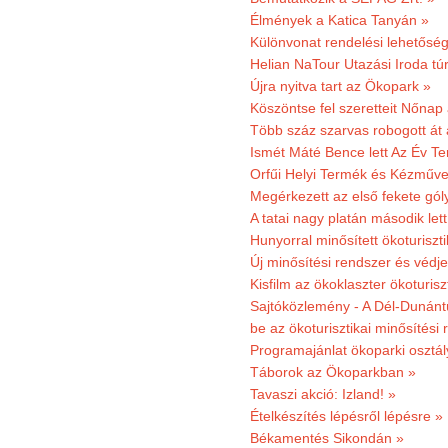
Élmények a Katica Tanyán »
Különvonat rendelési lehetőség
Helian NaTour Utazási Iroda tú
Újra nyitva tart az Ökopark »
Köszöntse fel szeretteit Nőna
Több száz szarvas robogott át
Ismét Máté Bence lett Az Év T
Orfűi Helyi Termék és Kézműve
Megérkezett az első fekete gó
A tatai nagy platán második le
Hunyorral minősített ökoturiszti
Új minősítési rendszer és védje
Kisfilm az ökoklaszter ökoturisz
Sajtóközlemény - A Dél-Dunántúl
be az ökoturisztikai minősítési 
Programajánlat ökoparki osztál
Táborok az Ökoparkban »
Tavaszi akció: Izland! »
Ételkészítés lépésről lépésre »
Békamentés Sikondán »