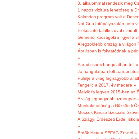
3. alkalommal rendezik meg Cse
1 napos vízitúra lehetőség a D
Kalandos program volt a Dese
Nat Geo fotópályazatán nem vo
Előkészítő találkozóval elindul
Gemenci kócsagokra figyel a vi
A legzöldebb ország a világon 
Áprilisban is folytatódnak a pé
»
Paradicsomi hangulatban telt 
Jó hangulatban telt az idei uto
Fülelje a világ legnagyobb álla
Tengelic a 2017. év madara »
Melyik fa legyen 2015-ben az É
A világ legnagyobb szmogporsz
Munkalehetőség a Bükkösdi Ök
Mecsek Kincse Szociális Szöve
A Sziágyi Erdészeti Erdei Iskol
»
Erdők Hete a SEFAG Zrt-nél »