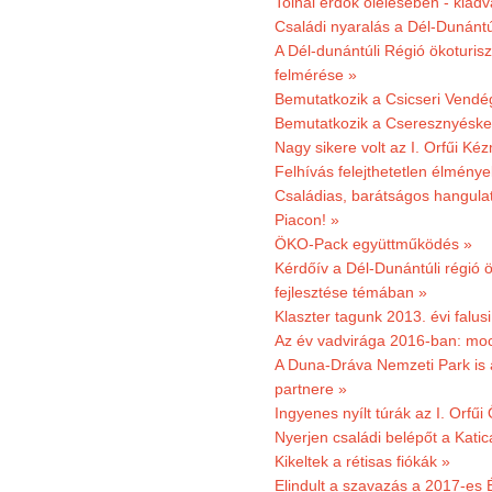
Tolnai erdők ölelésében - kiad
Családi nyaralás a Dél-Dunánt
A Dél-dunántúli Régió ökoturisz
felmérése »
Bemutatkozik a Csicseri Vendég
Bemutatkozik a Cseresznyéskert 
Nagy sikere volt az I. Orfűi K
Felhívás felejthetetlen élmény
Családias, barátságos hangulat
Piacon! »
ÖKO-Pack együttműködés »
Kérdőív a Dél-Dunántúli régió ö
fejlesztése témában »
Klaszter tagunk 2013. évi falusi
Az év vadvirága 2016-ban: mocs
A Duna-Dráva Nemzeti Park is a
partnere »
Ingyenes nyílt túrák az I. Orfűi
Nyerjen családi belépőt a Kat
Kikeltek a rétisas fiókák »
Elindult a szavazás a 2017-es 