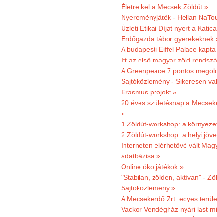
Életre kel a Mecsek Zöldút »
Nyereményjáték - Helian NaTou
Üzleti Etikai Díjat nyert a Katic
Erdőgazda tábor gyerekeknek 
A budapesti Eiffel Palace kapta
Itt az első magyar zöld rendsz
A Greenpeace 7 pontos megoldás
Sajtóközlemény - Sikeresen val
Erasmus projekt »
20 éves születésnap a Mecsekerd
»
1.Zöldút-workshop: a környezet
2.Zöldút-workshop: a helyi jöv
Interneten elérhetővé vált Mag
adatbázisa »
Online öko játékok »
"Stabilan, zölden, aktívan" - Zö
Sajtóközlemény »
A Mecsekerdő Zrt. egyes terület
Vackor Vendégház nyári last mi