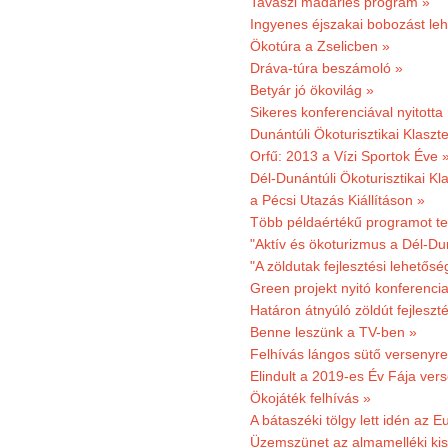
Tavaszi madárles program »
Ingyenes éjszakai bobozást le
Ökotúra a Zselicben »
Dráva-túra beszámoló »
Betyár jó ökovilág »
Sikeres konferenciával nyitotta
Dunántúli Ökoturisztikai Klaszte
Orfű: 2013 a Vízi Sportok Éve 
Dél-Dunántúli Ökoturisztikai Kla
a Pécsi Utazás Kiállításon »
Több példaértékű programot te
"Aktív és ökoturizmus a Dél-Du
"A zöldutak fejlesztési lehetős
Green projekt nyitó konferenci
Határon átnyúló zöldút fejleszté
Benne leszünk a TV-ben »
Felhívás lángos sütő versenyre
Elindult a 2019-es Év Fája ver
Ökojáték felhívás »
A bátaszéki tölgy lett idén az E
Üzemszünet az almamelléki ki