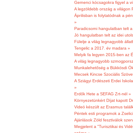
Gemenci kócsagokra figyel a vi
A legzöldebb ország a világon 
Áprilisban is folytatódnak a pé
»
Paradicsomi hangulatban telt 
Jó hangulatban telt az idei uto
Fülelje a világ legnagyobb álla
Tengelic a 2017. év madara »
Melyik fa legyen 2015-ben az É
A világ legnagyobb szmogporsz
Munkalehetőség a Bükkösdi Ök
Mecsek Kincse Szociális Szöve
A Sziágyi Erdészeti Erdei Iskol
»
Erdők Hete a SEFAG Zrt-nél »
Környezetünkért Díjat kapott D
Videó készült az Erasmus talál
Péntek esti programok a Zselic
Ajánlások Zöld fesztiválok sze
Megjelent a "Turisztikai és Vid