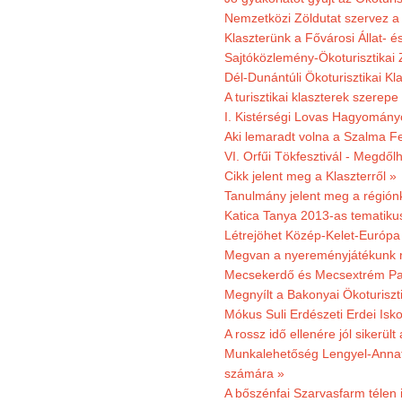
Nemzetközi Zöldutat szervez a 
Klaszterünk a Fővárosi Állat- 
Sajtóközlemény-Ökoturisztikai 
Dél-Dunántúli Ökoturisztikai Kl
A turisztikai klaszterek szerep
I. Kistérségi Lovas Hagyomány
Aki lemaradt volna a Szalma Fes
VI. Orfűi Tökfesztivál - Megdől
Cikk jelent meg a Klaszterről »
Tanulmány jelent meg a régiónk
Katica Tanya 2013-as tematiku
Létrejöhet Közép-Kelet-Európa 
Megvan a nyereményjátékunk 
Mecsekerdő és Mecsextrém Park
Megnyílt a Bakonyai Ökoturiszt
Mókus Suli Erdészeti Erdei Isk
A rossz idő ellenére jól sikerült
Munkalehetőség Lengyel-Anna
számára »
A bőszénfai Szarvasfarm télen i