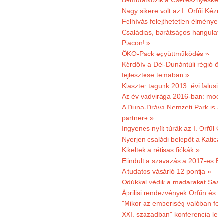
Bemutatkozik a Cseresznyéskert 
Nagy sikere volt az I. Orfűi K
Felhívás felejthetetlen élmény
Családias, barátságos hangulat
Piacon! »
ÖKO-Pack együttműködés »
Kérdőív a Dél-Dunántúli régió ö
fejlesztése témában »
Klaszter tagunk 2013. évi falusi
Az év vadvirága 2016-ban: mocs
A Duna-Dráva Nemzeti Park is a
partnere »
Ingyenes nyílt túrák az I. Orfűi
Nyerjen családi belépőt a Kat
Kikeltek a rétisas fiókák »
Elindult a szavazás a 2017-es 
A tudatos vásárló 12 pontja »
Odúkkal védik a madarakat Sa
Áprilisi rendezvények Orfűn és
"Mikor az emberiség valóban fe
XXI. században" konferencia les