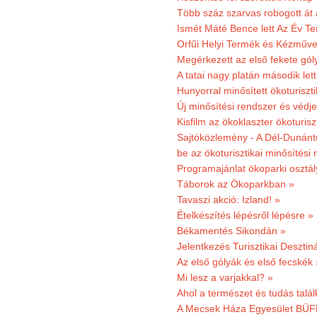
Több száz szarvas robogott át
Ismét Máté Bence lett Az Év T
Orfűi Helyi Termék és Kézműve
Megérkezett az első fekete gó
A tatai nagy platán második le
Hunyorral minősített ökoturiszti
Új minősítési rendszer és védje
Kisfilm az ökoklaszter ökoturisz
Sajtóközlemény - A Dél-Dunántúl
be az ökoturisztikai minősítési 
Programajánlat ökoparki osztál
Táborok az Ökoparkban »
Tavaszi akció: Izland! »
Ételkészítés lépésről lépésre »
Békamentés Sikondán »
Jelentkezés Turisztikai Deszt
Az első gólyák és első fecskék 
Mi lesz a varjakkal? »
Ahol a természet és tudás talál
A Mecsek Háza Egyesület BÜFÉS