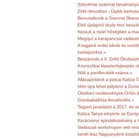
Szlovéniai szakmai tanulmányút
Zöld ritmusban - Újabb bemuta
Bemutatkozik a Szennai Skanzen
Első újságírói study tour besz
Itassuk a nyári hőségben a ma
Megújul a karapancsai vadászk
A tagjaink erdei iskola és osztál
honlapunkra »
Beszámoló a II. Orfűi Ökofeszti
A turisztikai klaszterfejlesztés
Nőtt a partifecskék száma »
Állásajánlatok a patcai Katica
Idén újra lehet pályázni a Dun
Októberi rendezvények Orfűn 
Gombakiállítás Annafürdőn »
Tegyen javaslatot a 2017. év v
Katica Tanya elnyerte az Európ
Karácsonyi ajándékutalvány a H
Vadászati workshopon vett rés
Ismét lesz Nagyanyáink kosztol