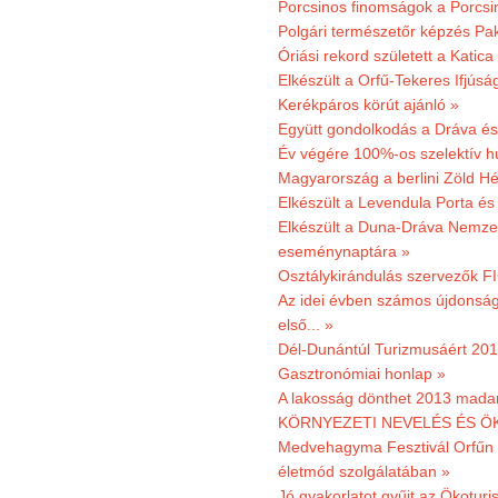
Porcsinos finomságok a Porcsi
Polgári természetőr képzés Pa
Óriási rekord született a Katic
Elkészült a Orfű-Tekeres Ifjúsá
Kerékpáros körút ajánló »
Együtt gondolkodás a Dráva és 
Év végére 100%-os szelektív h
Magyarország a berlini Zöld Hé
Elkészült a Levendula Porta és 
Elkészült a Duna-Dráva Nemzet
eseménynaptára »
Osztálykirándulás szervezők F
Az idei évben számos újdonság 
első... »
Dél-Dunántúl Turizmusáért 2011
Gasztronómiai honlap »
A lakosság dönthet 2013 madar
KÖRNYEZETI NEVELÉS ÉS ÖK
Medvehagyma Fesztivál Orfűn 
életmód szolgálatában »
Jó gyakorlatot gyűjt az Ökoturis