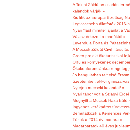
A Tolnai Zöldúton csodás termész
kalandok várják »
Kis lilik az Európai Bizottság 
Legviccesebb állatfotók 2016-b
Nyári “last minute” ajánlat a 
Válasz érkezett a manóktól »
Levendula Porta és Pajtaszính
A Mecsek Zöldút Civil Társulá
Green projekt ökoturisztikai fejl
Orfű és környékének december 
Ökokonferenciánkra rengeteg j
Jó hangulatban telt első Erasm
Szeptember, akkor gímszarvas 
Nyerjen mecseki kalandot! »
Nyári tábor volt a Sziágyi Erdei
Megnyílt a Mecsek Háza Büfé 
Ingyenes kerékpáros túravezet
Bemutatkozik a Kemencés Vendé
Túzok a 2014 év madara »
Madárbarátok 40 éves jubileu