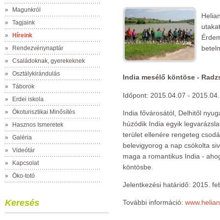
»
Magunkról
Helia
»
Tagjaink
utakat
»
Híreink
Érdem
betel
»
Rendezvénynaptár
»
Családoknak, gyerekeknek
»
Osztálykirándulás
India mesélő köntöse - Radz
»
Táborok
Időpont: 2015.04.07 - 2015.04
»
Erdei iskola
»
Ökoturisztikai Minősítés
India fővárosától, Delhitől nyu
húzódik India egyik legvarázsla
»
Hasznos Ismeretek
terület ellenére rengeteg csodá
»
Galéria
belevigyorog a nap csókolta s
»
Videótár
maga a romantikus India - ahog
»
Kapcsolat
köntösbe.
»
Öko-totó
Jelentkezési határidő: 2015. f
Keresés
További információ:
www.helian