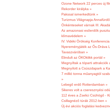
Ozone Network 22 perces új fil
Rekorder királyka »
Pakssal ismerkedtünk »
Turizmus Világnapja Annafürdő
Önkénteseket várnak III. Akad
Az amazonasi esőerdők pusztu
klímavédelem »
IV. Vidéki Örökség Konferencia
Nyereményjáték az Ős-Dráva L
Tavaszváróban »
Elindult az ÖKOklikk portál »
Megnyíltak a tóparti attrakciók
Megnyílott a Csúszdapark a Ka
7 millió tonna műanyagtól sza
»
Lebegő erdő Rotterdamban »
Sikeres volt a cseresznyési odú
112 éves a Zselici Csühögő - K
Csillagnéző túrák 2012-ben »
Új évi akciós foglalási kedvez