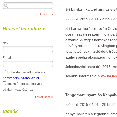
Sri Lanka - kalandtúra az el
Időpont: 2015.04.11 - 2015.04
Hírlevél feliratkozás
Srí Lanka, korábbi nevén Ceylo
óceán északi részén, India partj
északra. A sziget homokos teng
Név:
növényzetben és állatvilágban 
teaültetvények, rizsföldek, tró
szélein pedig álomszerű homoko
E-mail:
Jelentkezési határidő: 2015. m
Elolvastam és elfogadom az
További információ:
www.helian
Adatvédelmi szabályzatot
Hozzájárulok személyes
adataim kezeléséhez
Tengerparti nyaralás Kenyá
Időpont: 2015.04.01 - 2015.04
Videók
Kenya hallatán a legtöbb turist