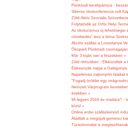
Pünkösdi kerékpártúra - beszá
Sikeres ökokonferencia volt K
Zöld-Aktív Szociális Szövetkez
Folytatódik az Orfűi Helyi Ter
Az ökoturizmus új lehetőségei
növekedés" lesz a téma Szeks
Akciós szállás a Lovastanya V
Ökopark Pünkösdi csomagajánl
Már 3 tojás van a fészekben »
Zöld ritmusban - Elkészültek a 
Édesanyák napja a Galagonya
Napelemes zajtompító falakat 
"Fogadj örökbe egy virágcsokro
Nemzeti Várprogram keretében 3
években »
Mi legyen 2016 év madara? - la
közül »
Online erdei szálláskereső indu
Átadták a megújult gemenci kiál
Túraútvonalat is megtisztítana