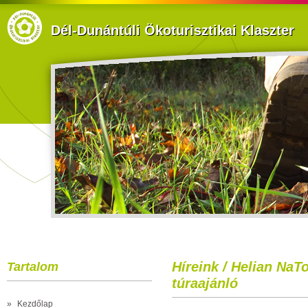
Dél-Dunántúli Ökoturisztikai Klaszter
Híreink / Helian NaT
Tartalom
túraajánló
»
Kezdőlap