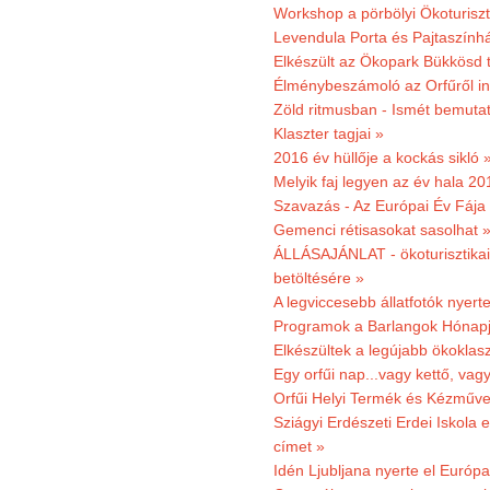
Workshop a pörbölyi Ökoturisz
Levendula Porta és Pajtaszínhá
Elkészült az Ökopark Bükkösd 
Élménybeszámoló az Orfűről ind
Zöld ritmusban - Ismét bemutat
Klaszter tagjai »
2016 év hüllője a kockás sikló 
Melyik faj legyen az év hala 2
Szavazás - Az Európai Év Fája
Gemenci rétisasokat sasolhat 
ÁLLÁSAJÁNLAT - ökoturisztikai
betöltésére »
A legviccesebb állatfotók nyert
Programok a Barlangok Hónapj
Elkészültek a legújabb ökoklas
Egy orfűi nap...vagy kettő, vag
Orfűi Helyi Termék és Kézműv
Sziágyi Erdészeti Erdei Iskola e
címet »
Idén Ljubljana nyerte el Európ