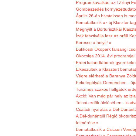
Programkavalkád az I.Zrínyi Fe
Gombaszedés környezettudato
Április 26-án hivatalosan is m
Bemutatkozik az új Klaszter t
Megnyílt a Borturisztikai Klasz
Ízek fesztiválja lesz az orfűi 
Keresse a helyit! »
Bükkösdi Ökopark farsangi cso
Ökocsiga 2014. évi programjai
Erdei kalandtáborok gyerekekn
Elkészültek a Klasztert bemutat
Végre elérhető a Baranya Zöldú
Feketególyák Gemencben - újr
Turizmus szakos hallgatók érdek
Akció: Van még pár hely az izla
Tolnai erdők ölelésében - kiad
Családi nyaralás a Dél-Dunánt
A Dél-dunántúli Régió ökoturisz
felmérése »
Bemutatkozik a Csicseri Vendég