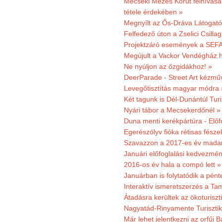
Mecseki Mézes Körút felhívás
tétele érdekében »
Megnyílt az Ős-Dráva Látogat
Felfedező úton a Zselici Csilla
Projektzáró események a SEFA
Megújult a Vackor Vendégház h
Ne nyúljon az őzgidákhoz! »
DeerParade - Street Art kézmű
Levegőtisztítás magyar módra 
Két tagunk is Dél-Dunántúl Turi
Nyári tábor a Mecsekerdőnél »
Duna menti kerékpártúra - Előfo
Egerészölyv fióka rétisas fész
Szavazzon a 2017-es év madar
Januári előfoglalási kedvezmén
2016-os év hala a compó lett »
Januárban is folytatódik a pént
Interaktív ismeretszerzés a T
Átadásra kerültek az ökoturiszt
Nagyatád-Rinyamente Turisztik
Már lehet jelentkezni az orfűi 