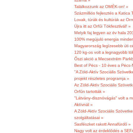
száma »
Találkozzunk az OMÉK-on! »
Százmilliós fejlesztés a Katica
Lovak, túrák és kultúrák az O
Újra itt az Orfűi Tökfesztivál! »
Melyik faj legyen az év hala 2
100% megújuló energia minden
Magyarország legízesebb úti cé
120 kg-os volt a legnagyobb tök
Őszi akció a Mecsextrém Park
Best of Pécs - 10 éves a Pécs-
"A Zöld-Aktív Szociális Szövetk
projekt részletes programja »
Az Zöld-Aktív Szociális Szövetk
Orfűn tartották »
"Látvány-disznóvágás" volt a m
Aktívnál »
A Zöld-Aktív Szociális Szövetke
szolgáltatásai »
Sasfészket rakott Annafürdő »
Nagy volt az érdeklődés a SEF