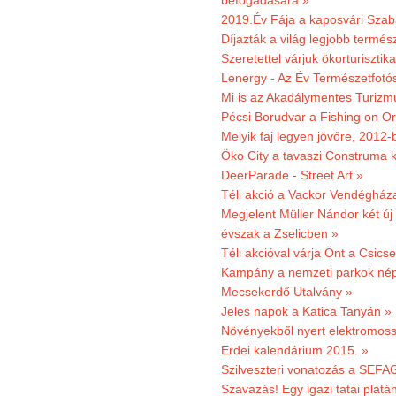
befogadására »
2019.Év Fája a kaposvári Szaba
Díjazták a világ legjobb termész
Szeretettel várjuk ökorturisztik
Lenergy - Az Év Természetfotó
Mi is az Akadálymentes Turizm
Pécsi Borudvar a Fishing on Or
Melyik faj legyen jövőre, 2012
Öko City a tavaszi Construma ki
DeerParade - Street Art »
Téli akció a Vackor Vendégház
Megjelent Müller Nándor két ú
évszak a Zselicben »
Téli akcióval várja Önt a Csics
Kampány a nemzeti parkok nép
Mecsekerdő Utalvány »
Jeles napok a Katica Tanyán »
Növényekből nyert elektromoss
Erdei kalendárium 2015. »
Szilveszteri vonatozás a SEFAG
Szavazás! Egy igazi tatai platán