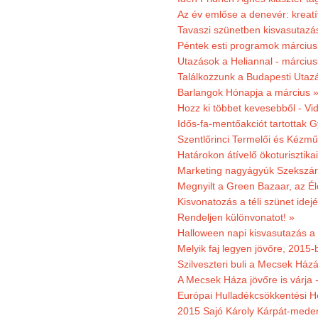
Az év emlőse a denevér: kreat
Tavaszi szünetben kisvasutazá
Péntek esti programok márciusb
Utazások a Heliannal - márciusi
Találkozzunk a Budapesti Utazás
Barlangok Hónapja a március 
Hozz ki többet kevesebből - Vi
Idős-fa-mentőakciót tartottak 
Szentlőrinci Termelői és Kézm
Határokon átívelő ökoturisztika
Marketing nagyágyúk Szekszárd
Megnyilt a Green Bazaar, az É
Kisvonatozás a téli szünet idej
Rendeljen különvonatot! »
Halloween napi kisvasutazás a
Melyik faj legyen jövőre, 2015
Szilveszteri buli a Mecsek Ház
A Mecsek Háza jövőre is várja 
Európai Hulladékcsökkentési H
2015 Sajó Károly Kárpát-mede