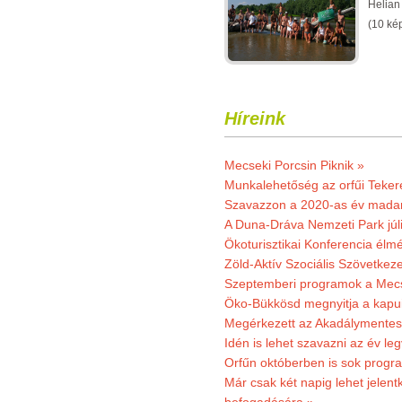
Helian
(10 ké
Híreink
Mecseki Porcsin Piknik »
Munkalehetőség az orfűi Teker
Szavazzon a 2020-as év madar
A Duna-Dráva Nemzeti Park júli
Ökoturisztikai Konferencia él
Zöld-Aktív Szociális Szövetkez
Szeptemberi programok a Mec
Öko-Bükkösd megnyitja a kapui
Megérkezett az Akadálymentes
Idén is lehet szavazni az év leg
Orfűn októberben is sok progr
Már csak két napig lehet jele