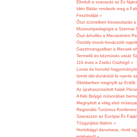
Elindult a szavazás az Év fájár
Idén Bátán rendezik meg a Fa
Fesztiválját »
Őszi szünetben kisvasutazás a
Múzeumpedagógia a Szennai 
Őszi árhullás a Mecsextrém Pa
Osztály-össze-kovácsoló napok
Gasztroangyalban a Mecsek eh
Termelői és kézműves vásár Sz
116 éves a Zselici Csühögő »
Lovas és honvéd hagyományőr
Ismét dél-dunántúli fa nyerte a
Októberben megnyílt az Erdők
Az újrahasznosított halak Pécs
A Kék Bolygó műsorában bemut
Megnyitott a világ első műanya
Regionális Turizmus Konferenc
Szavazzon az Európai Év Fájár
Tűzgyújtási tilalom »
Hortobágyi darumese, rövid raj
értékekről »