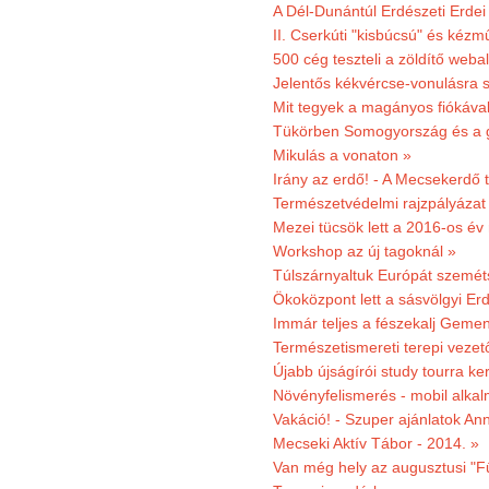
A Dél-Dunántúl Erdészeti Erdei
II. Cserkúti "kisbúcsú" és kéz
500 cég teszteli a zöldítő weba
Jelentős kékvércse-vonulásra 
Mit tegyek a magányos fiókáva
Tükörben Somogyország és a 
Mikulás a vonaton »
Irány az erdő! - A Mecsekerdő t
Természetvédelmi rajzpályázat 
Mezei tücsök lett a 2016-os év
Workshop az új tagoknál »
Túlszárnyaltuk Európát szemé
Ökoközpont lett a sásvölgyi Er
Immár teljes a fészekalj Geme
Természetismereti terepi vezet
Újabb újságírói study tourra ker
Növényfelismerés - mobil alka
Vakáció! - Szuper ajánlatok An
Mecseki Aktív Tábor - 2014. »
Van még hely az augusztusi "F