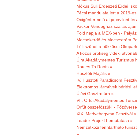
Mókus Suli Erdészeti Erdei Isko
Pécsi mandulafa lett a 2019-es
Oxigéntermelő algapavilont ter
Vackor Vendégház szállás aján
Föld napja a MEX-ben - Pályáz
Mecsekerdő és Mecsextrém Par
Téli szünet a bükkösdi Ökopar
A közös örökség vidéki útvonala
Újra Akadálymentes Turizmus 
Routes To Roots »
Husztóti Majális »
IV. Husztóti Paradicsom Fesztiv
Elektromos járművek bérlési l
Újévi Gasztrotúra »
VII. Orfűi Akadálymentes Turi
Orfűt összefőzzük! - Főzőverse
XIX. Medvehagyma Fesztivál »
Leader Projekt bemutatása »
Nemzetközi fenntartható turiszt
»