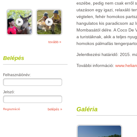
eszébe, pedig nem csak erről s
utazáson egy igazi, relaxáló te
végtelen, fehér homokos parts
hangulatos kis paradicsom az 
Mombasától délre. A Coco De Vi
a turistáknak, akik a teljes ny
tovább »
homokos pálmafás tengerparto
Jelentkezési határidő: 2015. m
Belépés
További információ:
www.helian
Felhasználónév:
Jelszó:
Galéria
Regisztráció