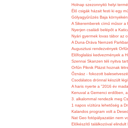
Holnap szezonnyitó helyi termé
Élő csigák házait festi ki egy 
Gólyagyűrűzés Baja környékén
A Sikeremberek című műsor a K
Nyerjen családi belépőt a Katic
Nyári gyermek lovas tábor az o
A Duna-Dráva Nemzeti Parkban f
Augusztusi rendezvények Orfű
Előfoglalási kedvezmények a He
Szennai Skanzen téli nyitva tar
Orfűn Piknik Plázst hoznak létr
Őznász - fokozott balesetveszé
Csodálatos drónnal készült légi
A haris nyerte a "2016 év mada
Kenuval a Gemenci erdőben, a
3. alkalommal rendezik meg Cse
1 napos vízitúra lehetőség a D
Kalandos program volt a Dese
Nat Geo fotópályazatán nem vo
Előkészítő találkozóval elindul