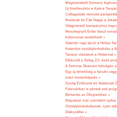
Megmenekült Gemenc leghoss
Új fizetőeszköz a Katica Tanyá
Csillagséták nemzeti parkjain
Madarak és Fák Napja a Jaka
Világméretű kampányhoz kapcs
Mesztegnyői Erdei Vasút vonal
különvonat rendelhető »
Valentin napi akció a Helian Na
Kalandos osztálykirándulás a 
Tavaszi utazások a Heliannal »
Elkészült a Sefag Zrt. éves pr
A Szennai Skanzen hétvégén újr
Egy új lehetőség a tanulni vá
indul mesterképzés »
Gyulaj Erdészeti és Vadászati 
Februárban is péntek esti prog
Bértartás az Ökoparkban »
Májusban már szerdától nyitva
Osztálykirándulásnak, nyári táb
Diákszállás »