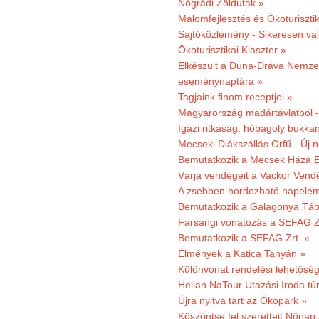
Nógrádi Zöldutak »
Malomfejlesztés és Ökoturiszti
Sajtóközlemény - Sikeresen való
Ökoturisztikai Klaszter »
Elkészült a Duna-Dráva Nemzet
eseménynaptára »
Tagjaink finom receptjei »
Magyarország madártávlatból 
Igazi ritkaság: hóbagoly bukkan
Mecseki Diákszállás Orfű - Új n
Bemutatkozik a Mecsek Háza E
Várja vendégeit a Vackor Vend
A zsebben hordozható napeleme
Bemutatkozik a Galagonya Táb
Farsangi vonatozás a SEFAG Zr
Bemutatkozik a SEFAG Zrt. »
Élmények a Katica Tanyán »
Különvonat rendelési lehetőség
Helian NaTour Utazási Iroda tú
Újra nyitva tart az Ökopark »
Köszöntse fel szeretteit Nőna