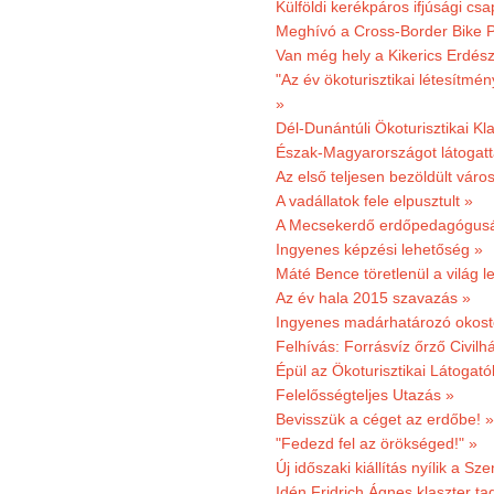
Külföldi kerékpáros ifjúsági cs
Meghívó a Cross-Border Bike P
Van még hely a Kikerics Erdész
"Az év ökoturisztikai létesítmén
»
Dél-Dunántúli Ökoturisztikai Kl
Észak-Magyarországot látogatt
Az első teljesen bezöldült váro
A vadállatok fele elpusztult »
A Mecsekerdő erdőpedagógusáé
Ingyenes képzési lehetőség »
Máté Bence töretlenül a világ le
Az év hala 2015 szavazás »
Ingyenes madárhatározó okost
Felhívás: Forrásvíz őrző Civilh
Épül az Ökoturisztikai Látogat
Felelősségteljes Utazás »
Bevisszük a céget az erdőbe! »
"Fedezd fel az örökséged!" »
Új időszaki kiállítás nyílik a S
Idén Fridrich Ágnes klaszter ta