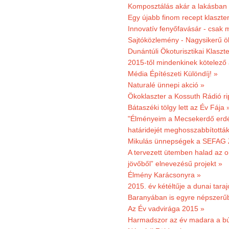
Komposztálás akár a lakásban 
Egy újabb finom recept klaszter
Innovatív fenyőfavásár - csak 
Sajtóközlemény - Nagysikerű öko
Dunántúli Ökoturisztikai Klaszte
2015-től mindenkinek kötelező 
Média Építészeti Különdíj! »
Naturalé ünnepi akció »
Ökoklaszter a Kossuth Rádió r
Bátaszéki tölgy lett az Év Fája 
"Élményeim a Mecsekerdő erdés
határidejét meghosszabbították
Mikulás ünnepségek a SEFAG Z
A tervezett ütemben halad az o
jövőből” elnevezésű projekt »
Élmény Karácsonyra »
2015. év kétéltűje a dunai tara
Baranyában is egyre népszerű
Az Év vadvirága 2015 »
Harmadszor az év madara a b