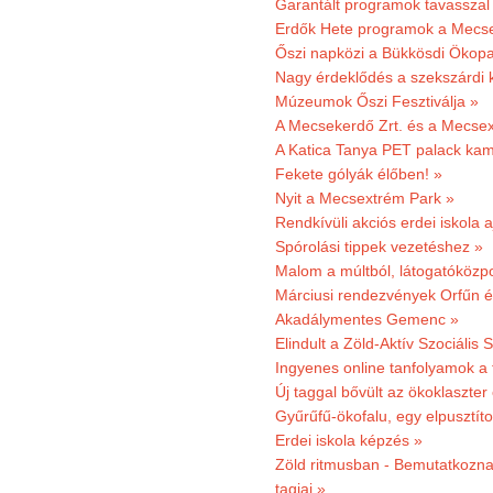
Garantált programok tavasszal
Erdők Hete programok a Mecs
Őszi napközi a Bükkösdi Ökop
Nagy érdeklődés a szekszárdi 
Múzeumok Őszi Fesztiválja »
A Mecsekerdő Zrt. és a Mecsex
A Katica Tanya PET palack kamp
Fekete gólyák élőben! »
Nyit a Mecsextrém Park »
Rendkívüli akciós erdei iskola a
Spórolási tippek vezetéshez »
Malom a múltból, látogatóközpo
Márciusi rendezvények Orfűn 
Akadálymentes Gemenc »
Elindult a Zöld-Aktív Szociális 
Ingyenes online tanfolyamok a
Új taggal bővült az ökoklaszter
Gyűrűfű-ökofalu, egy elpusztít
Erdei iskola képzés »
Zöld ritmusban - Bemutatkoznak
tagjai »