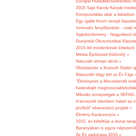
Európai Hulladékcsökkentési H
2015 Sajó Károly Kárpát-mede
Komposztálás akár a lakásban 
Egy újabb finom recept klaszter
Innovatív fenyőfavásár - csak 
Sajtóközlemény - Nagysikerű öko
Dunántúli Ökoturisztikai Klaszte
2015-től mindenkinek kötelező 
Média Építészeti Különdíj! »
Naturalé ünnepi akció »
Ökoklaszter a Kossuth Rádió r
Bátaszéki tölgy lett az Év Fája 
"Élményeim a Mecsekerdő erdés
határidejét meghosszabbították
Mikulás ünnepségek a SEFAG Z
A tervezett ütemben halad az o
jövőből” elnevezésű projekt »
Élmény Karácsonyra »
2015. év kétéltűje a dunai tara
Baranyában is egyre népszerű
Az Év vadvirága 2015 »