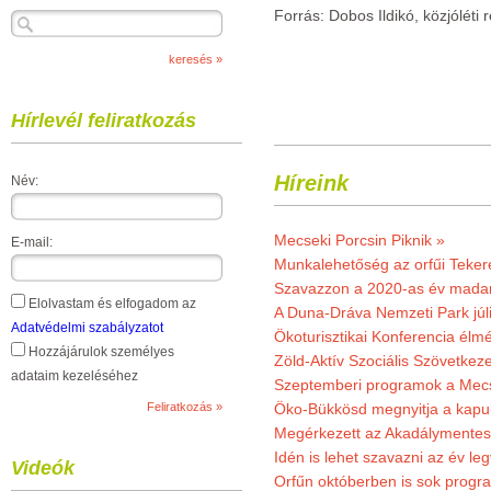
Forrás: Dobos Ildikó, közjóléti
Hírlevél feliratkozás
Híreink
Név:
Mecseki Porcsin Piknik »
E-mail:
Munkalehetőség az orfűi Teker
Szavazzon a 2020-as év madar
Elolvastam és elfogadom az
A Duna-Dráva Nemzeti Park júli
Adatvédelmi szabályzatot
Ökoturisztikai Konferencia él
Hozzájárulok személyes
Zöld-Aktív Szociális Szövetkez
adataim kezeléséhez
Szeptemberi programok a Mec
Öko-Bükkösd megnyitja a kapui
Megérkezett az Akadálymentes
Idén is lehet szavazni az év leg
Videók
Orfűn októberben is sok progr