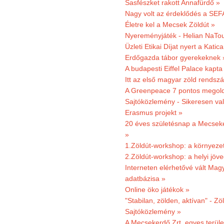
Sasfészket rakott Annafürdő »
Nagy volt az érdeklődés a SEF
Életre kel a Mecsek Zöldút »
Nyereményjáték - Helian NaTou
Üzleti Etikai Díjat nyert a Katic
Erdőgazda tábor gyerekeknek 
A budapesti Eiffel Palace kapta
Itt az első magyar zöld rendsz
A Greenpeace 7 pontos megoldás
Sajtóközlemény - Sikeresen val
Erasmus projekt »
20 éves születésnap a Mecsekerd
»
1.Zöldút-workshop: a környezet
2.Zöldút-workshop: a helyi jöv
Interneten elérhetővé vált Mag
adatbázisa »
Online öko játékok »
"Stabilan, zölden, aktívan" - Zö
Sajtóközlemény »
A Mecsekerdő Zrt. egyes terület