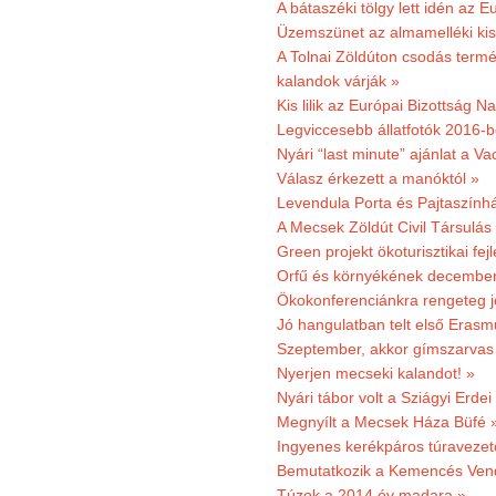
A bátaszéki tölgy lett idén az E
Üzemszünet az almamelléki ki
A Tolnai Zöldúton csodás termész
kalandok várják »
Kis lilik az Európai Bizottság 
Legviccesebb állatfotók 2016-b
Nyári “last minute” ajánlat a 
Válasz érkezett a manóktól »
Levendula Porta és Pajtaszính
A Mecsek Zöldút Civil Társulá
Green projekt ökoturisztikai fejl
Orfű és környékének december 
Ökokonferenciánkra rengeteg j
Jó hangulatban telt első Erasm
Szeptember, akkor gímszarvas 
Nyerjen mecseki kalandot! »
Nyári tábor volt a Sziágyi Erdei
Megnyílt a Mecsek Háza Büfé 
Ingyenes kerékpáros túravezet
Bemutatkozik a Kemencés Vendé
Túzok a 2014 év madara »