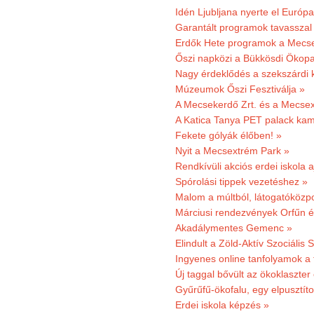
Idén Ljubljana nyerte el Európ
Garantált programok tavasszal
Erdők Hete programok a Mecs
Őszi napközi a Bükkösdi Ökop
Nagy érdeklődés a szekszárdi 
Múzeumok Őszi Fesztiválja »
A Mecsekerdő Zrt. és a Mecsex
A Katica Tanya PET palack kamp
Fekete gólyák élőben! »
Nyit a Mecsextrém Park »
Rendkívüli akciós erdei iskola a
Spórolási tippek vezetéshez »
Malom a múltból, látogatóközpo
Márciusi rendezvények Orfűn 
Akadálymentes Gemenc »
Elindult a Zöld-Aktív Szociális 
Ingyenes online tanfolyamok a
Új taggal bővült az ökoklaszter
Gyűrűfű-ökofalu, egy elpusztít
Erdei iskola képzés »