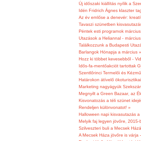
Új időszaki kiállítás nyílik a S
Idén Fridrich Ágnes klaszter ta
Az év emlőse a denevér: kreat
Tavaszi szünetben kisvasutazá
Péntek esti programok márciusb
Utazások a Heliannal - márciusi
Találkozzunk a Budapesti Utazás
Barlangok Hónapja a március 
Hozz ki többet kevesebből - Vi
Idős-fa-mentőakciót tartottak 
Szentlőrinci Termelői és Kézm
Határokon átívelő ökoturisztika
Marketing nagyágyúk Szekszárd
Megnyilt a Green Bazaar, az É
Kisvonatozás a téli szünet idej
Rendeljen különvonatot! »
Halloween napi kisvasutazás a
Melyik faj legyen jövőre, 2015
Szilveszteri buli a Mecsek Ház
A Mecsek Háza jövőre is várja 