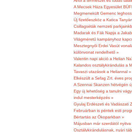
Ahol a természet és tudás talál
A Mecsek Háza Egyesület BÜFÉS
Megmenekült Gemenc leghoss
Új fizetőeszköz a Katica Tanyá
Csillagséták nemzeti parkjain
Madarak és Fák Napja a Jaka
Világméretű kampányhoz kapcs
Mesztegnyői Erdei Vasút vonal
különvonat rendelhető »
Valentin napi akció a Helian Na
Kalandos osztálykirándulás a 
Tavaszi utazások a Heliannal »
Elkészült a Sefag Zrt. éves pr
A Szennai Skanzen hétvégén újr
Egy új lehetőség a tanulni vá
indul mesterképzés »
Gyulaj Erdészeti és Vadászati 
Februárban is péntek esti prog
Bértartás az Ökoparkban »
Májusban már szerdától nyitva
Osztálykirándulásnak, nyári táb