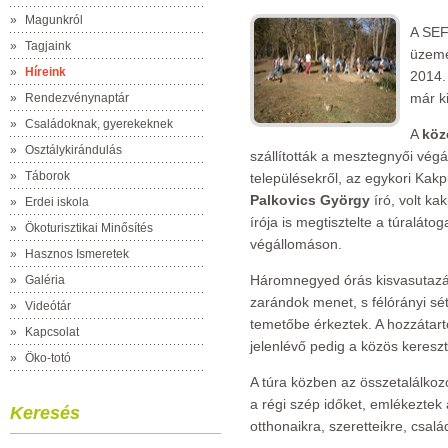
»
Magunkról
A SEF
»
Tagjaink
üzeme
»
Híreink
2014. 
már ki
»
Rendezvénynaptár
»
Családoknak, gyerekeknek
A
köz
»
Osztálykirándulás
szállították a mesztegnyői vég
»
Táborok
településekről, az egykori Kakp
Palkovics György
író, volt ka
»
Erdei iskola
írója is megtisztelte a túralátog
»
Ökoturisztikai Minősítés
végállomáson.
»
Hasznos Ismeretek
Háromnegyed órás kisvasutazás
»
Galéria
zarándok menet, s félórányi sét
»
Videótár
temetőbe érkeztek. A hozzátartoz
»
Kapcsolat
jelenlévő pedig a közös keresztn
»
Öko-totó
A túra közben az összetalálkozo
a régi szép időket, emlékeztek 
Keresés
otthonaikra, szeretteikre