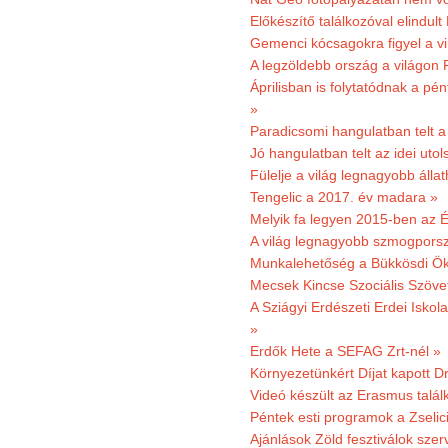
Előkészítő találkozóval elindul
Gemenci kócsagokra figyel a vi
A legzöldebb ország a világon 
Áprilisban is folytatódnak a pé
»
Paradicsomi hangulatban telt 
Jó hangulatban telt az idei uto
Fülelje a világ legnagyobb álla
Tengelic a 2017. év madara »
Melyik fa legyen 2015-ben az É
A világ legnagyobb szmogporsz
Munkalehetőség a Bükkösdi Ök
Mecsek Kincse Szociális Szöve
A Sziágyi Erdészeti Erdei Iskol
»
Erdők Hete a SEFAG Zrt-nél »
Környezetünkért Díjat kapott D
Videó készült az Erasmus talál
Péntek esti programok a Zselic
Ajánlások Zöld fesztiválok sze