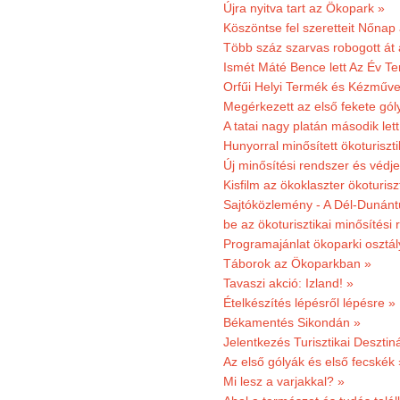
Újra nyitva tart az Ökopark »
Köszöntse fel szeretteit Nőna
Több száz szarvas robogott át
Ismét Máté Bence lett Az Év T
Orfűi Helyi Termék és Kézműve
Megérkezett az első fekete gó
A tatai nagy platán második le
Hunyorral minősített ökoturiszti
Új minősítési rendszer és védje
Kisfilm az ökoklaszter ökoturisz
Sajtóközlemény - A Dél-Dunántúl
be az ökoturisztikai minősítési 
Programajánlat ökoparki osztál
Táborok az Ökoparkban »
Tavaszi akció: Izland! »
Ételkészítés lépésről lépésre »
Békamentés Sikondán »
Jelentkezés Turisztikai Deszt
Az első gólyák és első fecskék 
Mi lesz a varjakkal? »