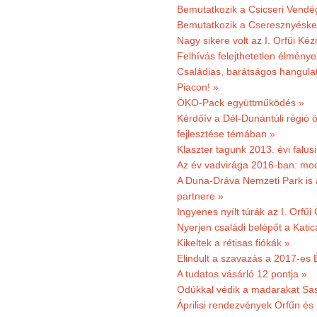
Bemutatkozik a Csicseri Vendég
Bemutatkozik a Cseresznyéskert 
Nagy sikere volt az I. Orfűi K
Felhívás felejthetetlen élmény
Családias, barátságos hangulat
Piacon! »
ÖKO-Pack együttműködés »
Kérdőív a Dél-Dunántúli régió ö
fejlesztése témában »
Klaszter tagunk 2013. évi falusi
Az év vadvirága 2016-ban: mocs
A Duna-Dráva Nemzeti Park is a
partnere »
Ingyenes nyílt túrák az I. Orfűi
Nyerjen családi belépőt a Kat
Kikeltek a rétisas fiókák »
Elindult a szavazás a 2017-es 
A tudatos vásárló 12 pontja »
Odúkkal védik a madarakat Sa
Áprilisi rendezvények Orfűn és