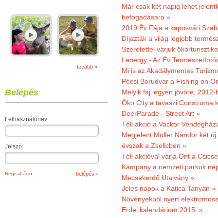
Már csak két napig lehet jele
befogadására »
2019.Év Fája a kaposvári Szaba
Díjazták a világ legjobb termész
Szeretettel várjuk ökorturisztik
Lenergy - Az Év Természetfotó
tovább »
Mi is az Akadálymentes Turizm
Pécsi Borudvar a Fishing on Or
Belépés
Melyik faj legyen jövőre, 2012
Öko City a tavaszi Construma ki
DeerParade - Street Art »
Felhasználónév:
Téli akció a Vackor Vendégház
Megjelent Müller Nándor két ú
évszak a Zselicben »
Jelszó:
Téli akcióval várja Önt a Csics
Kampány a nemzeti parkok nép
Regisztráció
Mecsekerdő Utalvány »
Jeles napok a Katica Tanyán »
Növényekből nyert elektromoss
Erdei kalendárium 2015. »