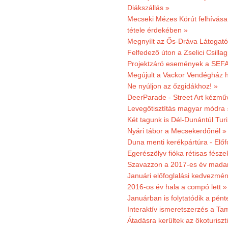
Diákszállás »
Mecseki Mézes Körút felhívás
tétele érdekében »
Megnyílt az Ős-Dráva Látogat
Felfedező úton a Zselici Csilla
Projektzáró események a SEFA
Megújult a Vackor Vendégház h
Ne nyúljon az őzgidákhoz! »
DeerParade - Street Art kézmű
Levegőtisztítás magyar módra 
Két tagunk is Dél-Dunántúl Turi
Nyári tábor a Mecsekerdőnél »
Duna menti kerékpártúra - Előfo
Egerészölyv fióka rétisas fész
Szavazzon a 2017-es év madar
Januári előfoglalási kedvezmén
2016-os év hala a compó lett »
Januárban is folytatódik a pént
Interaktív ismeretszerzés a T
Átadásra kerültek az ökoturiszt