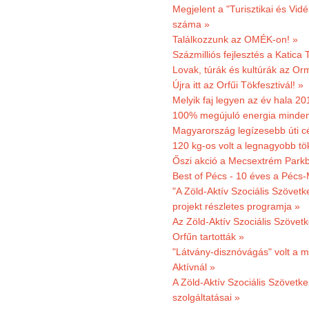
Megjelent a "Turisztikai és Vid
száma »
Találkozzunk az OMÉK-on! »
Százmilliós fejlesztés a Katica
Lovak, túrák és kultúrák az O
Újra itt az Orfűi Tökfesztivál! »
Melyik faj legyen az év hala 2
100% megújuló energia minden
Magyarország legízesebb úti cé
120 kg-os volt a legnagyobb tök
Őszi akció a Mecsextrém Park
Best of Pécs - 10 éves a Pécs-
"A Zöld-Aktív Szociális Szövetk
projekt részletes programja »
Az Zöld-Aktív Szociális Szövetk
Orfűn tartották »
"Látvány-disznóvágás" volt a m
Aktívnál »
A Zöld-Aktív Szociális Szövetke
szolgáltatásai »