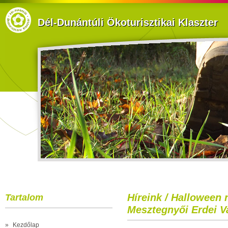
Dél-Dunántúli Ökoturisztikai Klaszter
Híreink / Halloween 
Tartalom
Mesztegnyői Erdei V
»
Kezdőlap