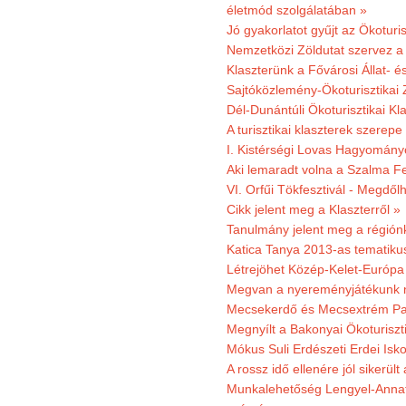
életmód szolgálatában »
Jó gyakorlatot gyűjt az Ökoturis
Nemzetközi Zöldutat szervez a 
Klaszterünk a Fővárosi Állat- 
Sajtóközlemény-Ökoturisztikai 
Dél-Dunántúli Ökoturisztikai Kl
A turisztikai klaszterek szerep
I. Kistérségi Lovas Hagyomány
Aki lemaradt volna a Szalma Fes
VI. Orfűi Tökfesztivál - Megdől
Cikk jelent meg a Klaszterről »
Tanulmány jelent meg a régiónk
Katica Tanya 2013-as tematiku
Létrejöhet Közép-Kelet-Európa 
Megvan a nyereményjátékunk 
Mecsekerdő és Mecsextrém Park
Megnyílt a Bakonyai Ökoturiszt
Mókus Suli Erdészeti Erdei Isk
A rossz idő ellenére jól sikerült
Munkalehetőség Lengyel-Anna