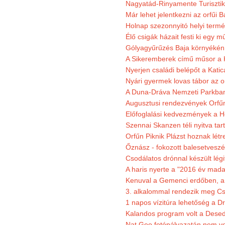
Nagyatád-Rinyamente Turisztik
Már lehet jelentkezni az orfűi 
Holnap szezonnyitó helyi termé
Élő csigák házait festi ki egy 
Gólyagyűrűzés Baja környékén
A Sikeremberek című műsor a K
Nyerjen családi belépőt a Katic
Nyári gyermek lovas tábor az o
A Duna-Dráva Nemzeti Parkban f
Augusztusi rendezvények Orfű
Előfoglalási kedvezmények a He
Szennai Skanzen téli nyitva tar
Orfűn Piknik Plázst hoznak létr
Őznász - fokozott balesetveszé
Csodálatos drónnal készült légi
A haris nyerte a "2016 év mada
Kenuval a Gemenci erdőben, a
3. alkalommal rendezik meg Cse
1 napos vízitúra lehetőség a D
Kalandos program volt a Dese
Nat Geo fotópályazatán nem vo