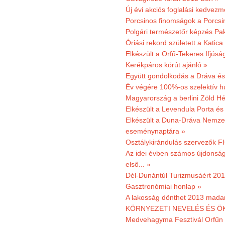
Új évi akciós foglalási kedvez
Porcsinos finomságok a Porcsi
Polgári természetőr képzés Pa
Óriási rekord született a Katic
Elkészült a Orfű-Tekeres Ifjúsá
Kerékpáros körút ajánló »
Együtt gondolkodás a Dráva és 
Év végére 100%-os szelektív h
Magyarország a berlini Zöld Hé
Elkészült a Levendula Porta és 
Elkészült a Duna-Dráva Nemzet
eseménynaptára »
Osztálykirándulás szervezők F
Az idei évben számos újdonság 
első... »
Dél-Dunántúl Turizmusáért 2011
Gasztronómiai honlap »
A lakosság dönthet 2013 madar
KÖRNYEZETI NEVELÉS ÉS ÖK
Medvehagyma Fesztivál Orfűn 