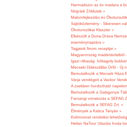
Harmadszor az év madara a b
Nógrádi Zöldutak »
Malomfejlesztés és Ökoturiszti
Sajtóközlemény - Sikeresen való
Ökoturisztikai Klaszter »
Elkészült a Duna-Dráva Nemzet
eseménynaptára »
Tagjaink finom receptjei »
Magyarország madártávlatból 
Igazi ritkaság: hóbagoly bukkan
Mecseki Diákszállás Orfű - Új n
Bemutatkozik a Mecsek Háza E
Várja vendégeit a Vackor Vend
A zsebben hordozható napeleme
Bemutatkozik a Galagonya Táb
Farsangi vonatozás a SEFAG Zr
Bemutatkozik a SEFAG Zrt. »
Élmények a Katica Tanyán »
Különvonat rendelési lehetőség
Helian NaTour Utazási Iroda tú