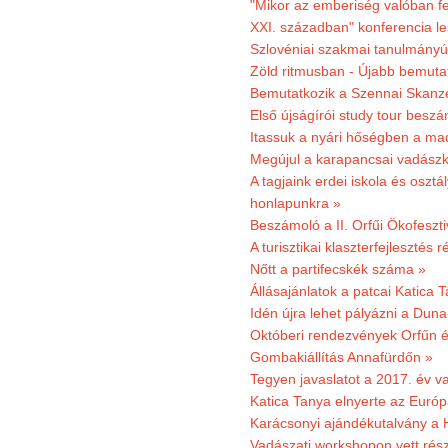
"Mikor az emberiség valóban fe
XXI. században" konferencia les
Szlovéniai szakmai tanulmányút
Zöld ritmusban - Újabb bemuta
Bemutatkozik a Szennai Skanzen
Első újságírói study tour besz
Itassuk a nyári hőségben a ma
Megújul a karapancsai vadászk
A tagjaink erdei iskola és osztál
honlapunkra »
Beszámoló a II. Orfűi Ökofeszti
A turisztikai klaszterfejlesztés
Nőtt a partifecskék száma »
Állásajánlatok a patcai Katica
Idén újra lehet pályázni a Dun
Októberi rendezvények Orfűn 
Gombakiállítás Annafürdőn »
Tegyen javaslatot a 2017. év v
Katica Tanya elnyerte az Európ
Karácsonyi ajándékutalvány a H
Vadászati workshopon vett rés