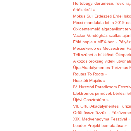
Hortobágyi darumese, rövid raj
értékekről »
Mókus Suli Erdészeti Erdei Isko
Pécsi mandulafa lett a 2019-es
Oxigéntermelő algapavilont ter
Vackor Vendégház szállás aján
Föld napja a MEX-ben - Pályáz
Mecsekerdő és Mecsextrém Par
Téli szünet a bükkösdi Ökopar
A közös örökség vidéki útvonala
Újra Akadálymentes Turizmus 
Routes To Roots »
Husztóti Majális »
IV. Husztóti Paradicsom Fesztiv
Elektromos járművek bérlési l
Újévi Gasztrotúra »
VII. Orfűi Akadálymentes Turi
Orfűt összefőzzük! - Főzőverse
XIX. Medvehagyma Fesztivál »
Leader Projekt bemutatása »