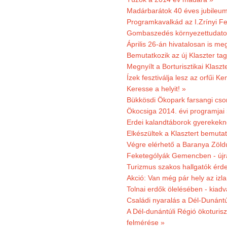
Madárbarátok 40 éves jubileu
Programkavalkád az I.Zrínyi Fe
Gombaszedés környezettudato
Április 26-án hivatalosan is m
Bemutatkozik az új Klaszter t
Megnyílt a Borturisztikai Klasz
Ízek fesztiválja lesz az orfűi 
Keresse a helyit! »
Bükkösdi Ökopark farsangi cso
Ökocsiga 2014. évi programjai
Erdei kalandtáborok gyerekekn
Elkészültek a Klasztert bemutat
Végre elérhető a Baranya Zöldú
Feketególyák Gemencben - újr
Turizmus szakos hallgatók érdek
Akció: Van még pár hely az izla
Tolnai erdők ölelésében - kiad
Családi nyaralás a Dél-Dunánt
A Dél-dunántúli Régió ökoturisz
felmérése »