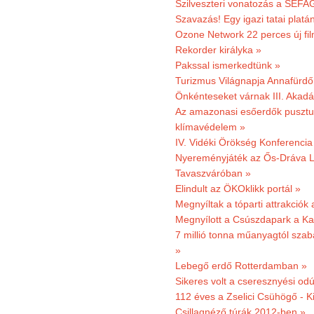
Szilveszteri vonatozás a SEFAG
Szavazás! Egy igazi tatai platán
Ozone Network 22 perces új fil
Rekorder királyka »
Pakssal ismerkedtünk »
Turizmus Világnapja Annafürdő
Önkénteseket várnak III. Akad
Az amazonasi esőerdők pusztu
klímavédelem »
IV. Vidéki Örökség Konferencia
Nyereményjáték az Ős-Dráva L
Tavaszváróban »
Elindult az ÖKOklikk portál »
Megnyíltak a tóparti attrakciók
Megnyílott a Csúszdapark a Ka
7 millió tonna műanyagtól sza
»
Lebegő erdő Rotterdamban »
Sikeres volt a cseresznyési odú
112 éves a Zselici Csühögő - K
Csillagnéző túrák 2012-ben »