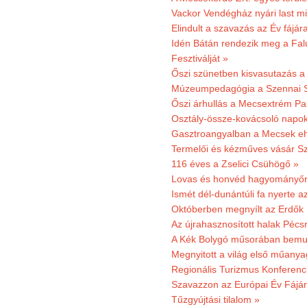
Vackor Vendégház nyári last mi
Elindult a szavazás az Év fájár
Idén Bátán rendezik meg a Fa
Fesztiválját »
Őszi szünetben kisvasutazás a
Múzeumpedagógia a Szennai 
Őszi árhullás a Mecsextrém Pa
Osztály-össze-kovácsoló napok
Gasztroangyalban a Mecsek eh
Termelői és kézműves vásár Sz
116 éves a Zselici Csühögő »
Lovas és honvéd hagyományőr
Ismét dél-dunántúli fa nyerte a
Októberben megnyílt az Erdők
Az újrahasznosított halak Pécs
A Kék Bolygó műsorában bemut
Megnyitott a világ első műanya
Regionális Turizmus Konferenc
Szavazzon az Európai Év Fájár
Tűzgyújtási tilalom »