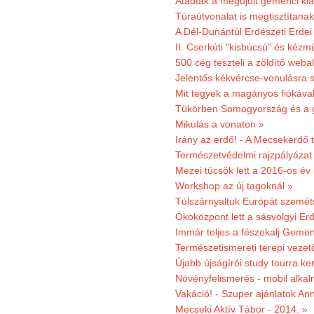
Átadták a megújult gemenci kiál
Túraútvonalat is megtisztítana
A Dél-Dunántúl Erdészeti Erdei
II. Cserkúti "kisbúcsú" és kéz
500 cég teszteli a zöldítő weba
Jelentős kékvércse-vonulásra 
Mit tegyek a magányos fiókáva
Tükörben Somogyország és a 
Mikulás a vonaton »
Irány az erdő! - A Mecsekerdő t
Természetvédelmi rajzpályázat 
Mezei tücsök lett a 2016-os év
Workshop az új tagoknál »
Túlszárnyaltuk Európát szemé
Ökoközpont lett a sásvölgyi Er
Immár teljes a fészekalj Geme
Természetismereti terepi vezet
Újabb újságírói study tourra ker
Növényfelismerés - mobil alka
Vakáció! - Szuper ajánlatok An
Mecseki Aktív Tábor - 2014. »