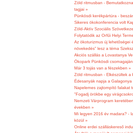
Zöld ritmusban - Bemutatkoznak
tagjai »
Pünkösdi kerékpártúra - beszá
Sikeres ökokonferencia volt K
Zöld-Aktív Szociális Szövetkez
Folytatódik az Orfűi Helyi Ter
Az ökoturizmus új lehetőségei
növekedés" lesz a téma Szeks
Akciós szállás a Lovastanya V
Ökopark Pünkösdi csomagajánl
Már 3 tojás van a fészekben »
Zöld ritmusban - Elkészültek a 
Édesanyák napja a Galagonya
Napelemes zajtompító falakat 
"Fogadj örökbe egy virágcsokro
Nemzeti Várprogram keretében 3
években »
Mi legyen 2016 év madara? - la
közül »
Online erdei szálláskereső indu