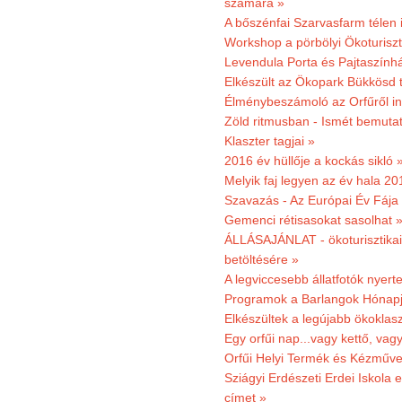
számára »
A bőszénfai Szarvasfarm télen i
Workshop a pörbölyi Ökoturisz
Levendula Porta és Pajtaszínhá
Elkészült az Ökopark Bükkösd 
Élménybeszámoló az Orfűről ind
Zöld ritmusban - Ismét bemutat
Klaszter tagjai »
2016 év hüllője a kockás sikló 
Melyik faj legyen az év hala 2
Szavazás - Az Európai Év Fája
Gemenci rétisasokat sasolhat 
ÁLLÁSAJÁNLAT - ökoturisztikai
betöltésére »
A legviccesebb állatfotók nyert
Programok a Barlangok Hónapj
Elkészültek a legújabb ökoklas
Egy orfűi nap...vagy kettő, vag
Orfűi Helyi Termék és Kézműv
Sziágyi Erdészeti Erdei Iskola e
címet »