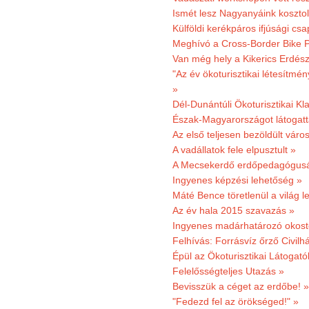
Ismét lesz Nagyanyáink kosztol
Külföldi kerékpáros ifjúsági cs
Meghívó a Cross-Border Bike P
Van még hely a Kikerics Erdész
"Az év ökoturisztikai létesítmén
»
Dél-Dunántúli Ökoturisztikai Kl
Észak-Magyarországot látogatt
Az első teljesen bezöldült váro
A vadállatok fele elpusztult »
A Mecsekerdő erdőpedagógusáé
Ingyenes képzési lehetőség »
Máté Bence töretlenül a világ le
Az év hala 2015 szavazás »
Ingyenes madárhatározó okost
Felhívás: Forrásvíz őrző Civilh
Épül az Ökoturisztikai Látogat
Felelősségteljes Utazás »
Bevisszük a céget az erdőbe! »
"Fedezd fel az örökséged!" »