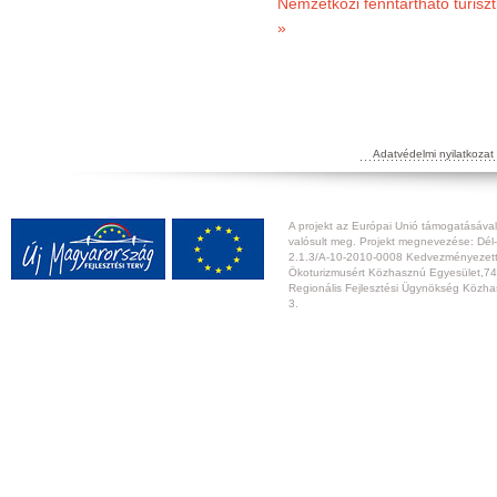
Nemzetközi fenntartható turiszt
»
Adatvédelmi nyilatkozat
A projekt az Európai Unió támogatásával,
valósult meg. Projekt megnevezése: Dél-
2.1.3/A-10-2010-0008 Kedvezményezett:
Ökoturizmusért Közhasznú Egyesület,74
Regionális Fejlesztési Ügynökség Közhas
3.