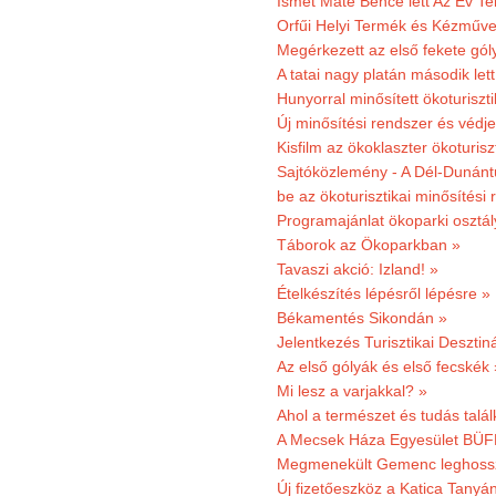
Ismét Máté Bence lett Az Év T
Orfűi Helyi Termék és Kézműve
Megérkezett az első fekete gó
A tatai nagy platán második le
Hunyorral minősített ökoturiszti
Új minősítési rendszer és védje
Kisfilm az ökoklaszter ökoturisz
Sajtóközlemény - A Dél-Dunántúl
be az ökoturisztikai minősítési 
Programajánlat ökoparki osztál
Táborok az Ökoparkban »
Tavaszi akció: Izland! »
Ételkészítés lépésről lépésre »
Békamentés Sikondán »
Jelentkezés Turisztikai Deszt
Az első gólyák és első fecskék 
Mi lesz a varjakkal? »
Ahol a természet és tudás talál
A Mecsek Háza Egyesület BÜFÉS
Megmenekült Gemenc leghoss
Új fizetőeszköz a Katica Tanyá