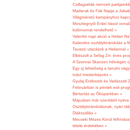
Csillagséták nemzeti parkjain
Madarak és Fák Napja a Jaka
Világméretű kampányhoz kapcs
Mesztegnyői Erdei Vasút vonal
különvonat rendelhető »
Valentin napi akció a Helian Na
Kalandos osztálykirándulás a 
Tavaszi utazások a Heliannal »
Elkészült a Sefag Zrt. éves pr
A Szennai Skanzen hétvégén újr
Egy új lehetőség a tanulni vá
indul mesterképzés »
Gyulaj Erdészeti és Vadászati 
Februárban is péntek esti prog
Bértartás az Ökoparkban »
Májusban már szerdától nyitva
Osztálykirándulásnak, nyári táb
Diákszállás »
Mecseki Mézes Körút felhívás
tétele érdekében »