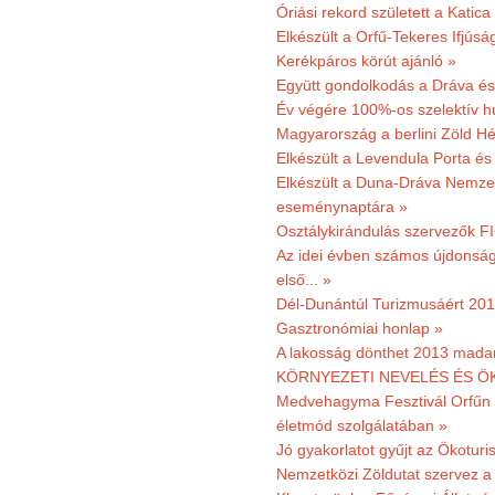
Óriási rekord született a Katic
Elkészült a Orfű-Tekeres Ifjúsá
Kerékpáros körút ajánló »
Együtt gondolkodás a Dráva és 
Év végére 100%-os szelektív h
Magyarország a berlini Zöld Hé
Elkészült a Levendula Porta és 
Elkészült a Duna-Dráva Nemzet
eseménynaptára »
Osztálykirándulás szervezők F
Az idei évben számos újdonság 
első... »
Dél-Dunántúl Turizmusáért 2011
Gasztronómiai honlap »
A lakosság dönthet 2013 madar
KÖRNYEZETI NEVELÉS ÉS ÖK
Medvehagyma Fesztivál Orfűn 
életmód szolgálatában »
Jó gyakorlatot gyűjt az Ökoturis
Nemzetközi Zöldutat szervez a 