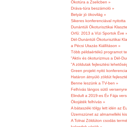
Ökotúra a Zselicben »
Dráva-túra beszámoló »
Betyár jó ökovilág »
Sikeres konferenciával nyitotta
Dunántúli Ökoturisztikai Klaszte
Orfű: 2013 a Vízi Sportok Éve 
Dél-Dunántúli Ökoturisztikai Kla
a Pécsi Utazás Kiállításon »
Több példaértékű programot te
"Aktív és ökoturizmus a Dél-Du
"A zöldutak fejlesztési lehetős
Green projekt nyitó konferenci
Határon átnyúló zöldút fejleszté
Benne leszünk a TV-ben »
Felhívás lángos sütő versenyre
Elindult a 2019-es Év Fája ver
Ökojáték felhívás »
A bátaszéki tölgy lett idén az E
Üzemszünet az almamelléki ki
A Tolnai Zöldúton csodás termész
kalandok várják »