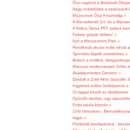
Őszi napközi a Bükkösdi Ökop
Nagy érdeklődés a szekszárdi 
Múzeumok Őszi Fesztiválja »
A Mecsekerdő Zrt. és a Mecsex
A Katica Tanya PET palack kamp
Fekete gólyák élőben! »
Nyit a Mecsextrém Park »
Rendkívüli akciós erdei iskola a
Spórolási tippek vezetéshez »
Malom a múltból, látogatóközpo
Márciusi rendezvények Orfűn 
Akadálymentes Gemenc »
Elindult a Zöld-Aktív Szociális 
Ingyenes online tanfolyamok a
Új taggal bővült az ökoklaszter
Gyűrűfű-ökofalu, egy elpusztít
Erdei iskola képzés »
Zöld ritmusban - Bemutatkoznak
tagjai »
Pünkösdi kerékpártúra - beszá