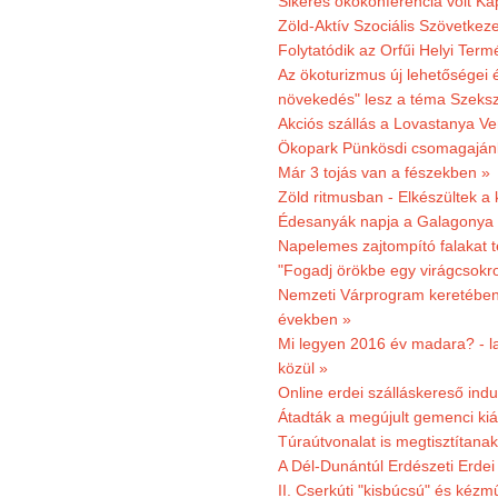
Sikeres ökokonferencia volt K
Zöld-Aktív Szociális Szövetkez
Folytatódik az Orfűi Helyi Ter
Az ökoturizmus új lehetőségei
növekedés" lesz a téma Szeks
Akciós szállás a Lovastanya V
Ökopark Pünkösdi csomagajánl
Már 3 tojás van a fészekben »
Zöld ritmusban - Elkészültek a 
Édesanyák napja a Galagonya
Napelemes zajtompító falakat 
"Fogadj örökbe egy virágcsokro
Nemzeti Várprogram keretében 3
években »
Mi legyen 2016 év madara? - la
közül »
Online erdei szálláskereső indu
Átadták a megújult gemenci kiál
Túraútvonalat is megtisztítana
A Dél-Dunántúl Erdészeti Erdei
II. Cserkúti "kisbúcsú" és kéz