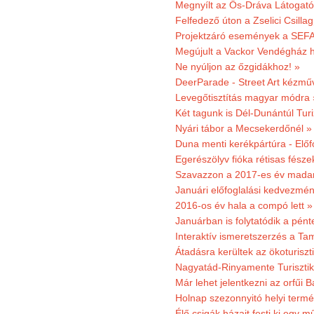
Megnyílt az Ős-Dráva Látogat
Felfedező úton a Zselici Csilla
Projektzáró események a SEFA
Megújult a Vackor Vendégház h
Ne nyúljon az őzgidákhoz! »
DeerParade - Street Art kézmű
Levegőtisztítás magyar módra 
Két tagunk is Dél-Dunántúl Turi
Nyári tábor a Mecsekerdőnél »
Duna menti kerékpártúra - Előfo
Egerészölyv fióka rétisas fész
Szavazzon a 2017-es év madar
Januári előfoglalási kedvezmén
2016-os év hala a compó lett »
Januárban is folytatódik a pént
Interaktív ismeretszerzés a T
Átadásra kerültek az ökoturiszt
Nagyatád-Rinyamente Turisztik
Már lehet jelentkezni az orfűi 
Holnap szezonnyitó helyi termé
Élő csigák házait festi ki egy 