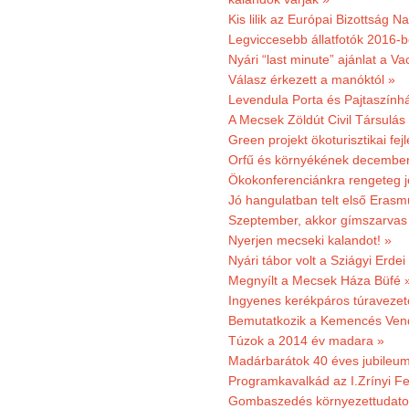
Kis lilik az Európai Bizottság 
Legviccesebb állatfotók 2016-b
Nyári “last minute” ajánlat a 
Válasz érkezett a manóktól »
Levendula Porta és Pajtaszính
A Mecsek Zöldút Civil Társulá
Green projekt ökoturisztikai fejl
Orfű és környékének december 
Ökokonferenciánkra rengeteg j
Jó hangulatban telt első Erasm
Szeptember, akkor gímszarvas 
Nyerjen mecseki kalandot! »
Nyári tábor volt a Sziágyi Erdei
Megnyílt a Mecsek Háza Büfé 
Ingyenes kerékpáros túravezet
Bemutatkozik a Kemencés Vendé
Túzok a 2014 év madara »
Madárbarátok 40 éves jubileu
Programkavalkád az I.Zrínyi Fe
Gombaszedés környezettudato