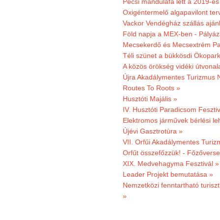
Pécsi mandulafa lett a 2019-es
Oxigéntermelő algapavilont ter
Vackor Vendégház szállás aján
Föld napja a MEX-ben - Pályáz
Mecsekerdő és Mecsextrém Par
Téli szünet a bükkösdi Ökopar
A közös örökség vidéki útvonala
Újra Akadálymentes Turizmus 
Routes To Roots »
Husztóti Majális »
IV. Husztóti Paradicsom Fesztiv
Elektromos járművek bérlési l
Újévi Gasztrotúra »
VII. Orfűi Akadálymentes Turi
Orfűt összefőzzük! - Főzőverse
XIX. Medvehagyma Fesztivál »
Leader Projekt bemutatása »
Nemzetközi fenntartható turiszt
»