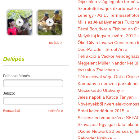
Díjazták a világ legjobb termész
Szeretettel várjuk ökorturisztik
Lenergy - Az Év Természetfotó
Mi is az Akadálymentes Turizm
Pécsi Borudvar a Fishing on Or
Melyik faj legyen jövőre, 2012
Öko City a tavaszi Construma ki
tovább »
DeerParade - Street Art »
Téli akció a Vackor Vendégház
Belépés
Megjelent Müller Nándor két ú
évszak a Zselicben »
Felhasználónév:
Téli akcióval várja Önt a Csics
Kampány a nemzeti parkok nép
Mecsekerdő Utalvány »
Jelszó:
Jeles napok a Katica Tanyán »
Növényekből nyert elektromoss
Erdei kalendárium 2015. »
Regisztráció
Szilveszteri vonatozás a SEFAG
Szavazás! Egy igazi tatai platán
Ozone Network 22 perces új fil
Rekorder királyka »