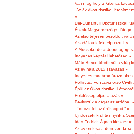
Van még hely a Kikerics Erdész
"Az év ökoturisztikai létesítmén
»
Dél-Dunántúli Ökoturisztikai Kl
Észak-Magyarországot látogatt
Az első teljesen bezöldült váro
A vadállatok fele elpusztult »
A Mecsekerdő erdőpedagógusáé
Ingyenes képzési lehetőség »
Máté Bence töretlenül a világ le
Az év hala 2015 szavazás »
Ingyenes madárhatározó okost
Felhívás: Forrásvíz őrző Civilh
Épül az Ökoturisztikai Látogat
Felelősségteljes Utazás »
Bevisszük a céget az erdőbe! »
"Fedezd fel az örökséged!" »
Új időszaki kiállítás nyílik a S
Idén Fridrich Ágnes klaszter ta
Az év emlőse a denevér: kreat