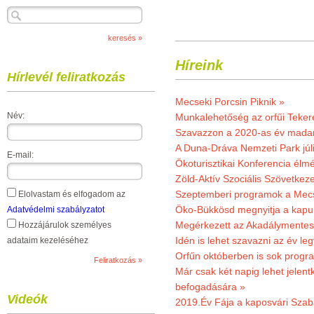
Híreink
Hírlevél feliratkozás
Mecseki Porcsin Piknik »
Név:
Munkalehetőség az orfűi Teker
Szavazzon a 2020-as év madar
A Duna-Dráva Nemzeti Park júli
E-mail:
Ökoturisztikai Konferencia él
Zöld-Aktív Szociális Szövetkez
Szeptemberi programok a Mec
Elolvastam és elfogadom az
Öko-Bükkösd megnyitja a kapui
Adatvédelmi szabályzatot
Megérkezett az Akadálymentes
Hozzájárulok személyes
Idén is lehet szavazni az év leg
adataim kezeléséhez
Orfűn októberben is sok progr
Már csak két napig lehet jele
befogadására »
Videók
2019.Év Fája a kaposvári Szaba