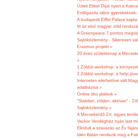
Üzleti Etikai Díjat nyert a Katic
Erdőgazda tábor gyerekeknek 
A budapesti Eiffel Palace kapta
Itt az első magyar zöld rendsz
A Greenpeace 7 pontos megoldás
Sajtóközlemény - Sikeresen val
Erasmus projekt »
20 éves születésnap a Mecsekerd
»
1.Zöldút-workshop: a környezet
2.Zöldút-workshop: a helyi jöv
Interneten elérhetővé vált Mag
adatbázisa »
Online öko játékok »
"Stabilan, zölden, aktívan" - Zö
Sajtóközlemény »
A Mecsekerdő Zrt. egyes terület
Vackor Vendégház nyári last mi
Elindult a szavazás az Év fájár
Idén Bátán rendezik meg a Fa