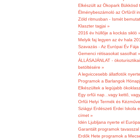
Elkészült az Ökopark Bükkösd 
Élménybeszámoló az Orfűről ind
Zöld ritmusban - Ismét bemutat
Klaszter tagjai »
2016 év hüllője a kockás sikló 
Melyik faj legyen az év hala 2
Szavazás - Az Európai Év Fája
Gemenci rétisasokat sasolhat 
ÁLLÁSAJÁNLAT - ökoturisztikai
betöltésére »
A legviccesebb állatfotók nyert
Programok a Barlangok Hónapj
Elkészültek a legújabb ökoklas
Egy orfűi nap...vagy kettő, vag
Orfűi Helyi Termék és Kézműv
Sziágyi Erdészeti Erdei Iskola e
címet »
Idén Ljubljana nyerte el Európ
Garantált programok tavasszal
Erdők Hete programok a Mecs