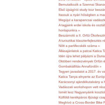
Bemutatkozik a Szennai Skanzen
Első újságírói study tour besz
Itassuk a nyári hőségben a ma
Megújul a karapancsai vadászk
A tagjaink erdei iskola és osztál
honlapunkra »
Beszámoló a II. Orfűi Ökofeszti
A turisztikai klaszterfejlesztés
Nőtt a partifecskék száma »
Állásajánlatok a patcai Katica
Idén újra lehet pályázni a Dun
Októberi rendezvények Orfűn 
Gombakiállítás Annafürdőn »
Tegyen javaslatot a 2017. év v
Katica Tanya elnyerte az Európ
Karácsonyi ajándékutalvány a H
Vadászati workshopon vett rés
Ismét lesz Nagyanyáink kosztol
Külföldi kerékpáros ifjúsági cs
Meghívó a Cross-Border Bike P