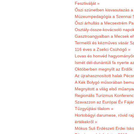
Fesztiválját »
Őszi szünetben kisvasutazás a
Múzeumpedagógia a Szennai 
Őszi árhullás a Mecsextrém Pa
Osztály-össze-kovácsoló napok
Gasztroangyalban a Mecsek eh
Termelői és kézműves vásár Sz
116 éves a Zselici Csühögő »
Lovas és honvéd hagyományőr
Ismét dél-dunántúli fa nyerte a
Októberben megnyílt az Erdők
Az újrahasznosított halak Pécs
A Kék Bolygó műsorában bemut
Megnyitott a világ első műanya
Regionális Turizmus Konferenc
Szavazzon az Európai Év Fájár
Tűzgyújtási tilalom »
Hortobágyi darumese, rövid raj
értékekről »
Mókus Suli Erdészeti Erdei Isko