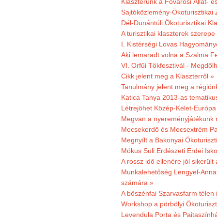
Klaszterünk a Fővárosi Állat- 
Sajtóközlemény-Ökoturisztikai 
Dél-Dunántúli Ökoturisztikai Kl
A turisztikai klaszterek szerep
I. Kistérségi Lovas Hagyomány
Aki lemaradt volna a Szalma Fes
VI. Orfűi Tökfesztivál - Megdől
Cikk jelent meg a Klaszterről »
Tanulmány jelent meg a régiónk
Katica Tanya 2013-as tematiku
Létrejöhet Közép-Kelet-Európa 
Megvan a nyereményjátékunk 
Mecsekerdő és Mecsextrém Park
Megnyílt a Bakonyai Ökoturiszt
Mókus Suli Erdészeti Erdei Isk
A rossz idő ellenére jól sikerült
Munkalehetőség Lengyel-Anna
számára »
A bőszénfai Szarvasfarm télen i
Workshop a pörbölyi Ökoturisz
Levendula Porta és Pajtaszínhá