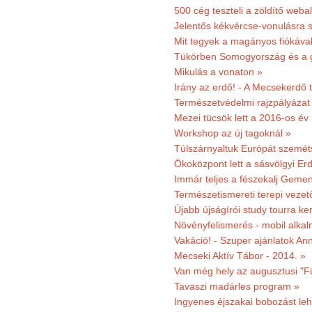
500 cég teszteli a zöldítő weba
Jelentős kékvércse-vonulásra 
Mit tegyek a magányos fiókáva
Tükörben Somogyország és a 
Mikulás a vonaton »
Irány az erdő! - A Mecsekerdő t
Természetvédelmi rajzpályázat 
Mezei tücsök lett a 2016-os év
Workshop az új tagoknál »
Túlszárnyaltuk Európát szemé
Ökoközpont lett a sásvölgyi Er
Immár teljes a fészekalj Geme
Természetismereti terepi vezet
Újabb újságírói study tourra ker
Növényfelismerés - mobil alka
Vakáció! - Szuper ajánlatok An
Mecseki Aktív Tábor - 2014. »
Van még hely az augusztusi "F
Tavaszi madárles program »
Ingyenes éjszakai bobozást le