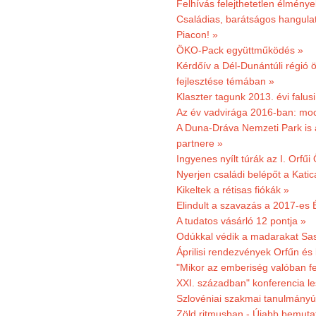
Felhívás felejthetetlen élmény
Családias, barátságos hangulat
Piacon! »
ÖKO-Pack együttműködés »
Kérdőív a Dél-Dunántúli régió ö
fejlesztése témában »
Klaszter tagunk 2013. évi falusi
Az év vadvirága 2016-ban: mocs
A Duna-Dráva Nemzeti Park is a
partnere »
Ingyenes nyílt túrák az I. Orfűi
Nyerjen családi belépőt a Kat
Kikeltek a rétisas fiókák »
Elindult a szavazás a 2017-es 
A tudatos vásárló 12 pontja »
Odúkkal védik a madarakat Sa
Áprilisi rendezvények Orfűn és
"Mikor az emberiség valóban fe
XXI. században" konferencia les
Szlovéniai szakmai tanulmányút
Zöld ritmusban - Újabb bemuta