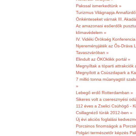
Pakssal ismerkedtünk »
Turizmus Világnapja Annafürdő
Önkénteseket várnak III. Akad
Az amazonasi esőerdők pusztu
klímavédelem »
IV. Vidéki Örökség Konferencia
Nyereményjáték az Ős-Dráva L
Tavaszváróban »
Elindult az ÖKOklikk portál »
Megnyíltak a tóparti attrakciók
Megnyílott a Csúszdapark a Ka
7 millió tonna műanyagtól sza
»
Lebegő erdő Rotterdamban »
Sikeres volt a cseresznyési odú
112 éves a Zselici Csühögő - K
Csillagnéző túrák 2012-ben »
Új évi akciós foglalási kedvez
Porcsinos finomságok a Porcsi
Polgári természetőr képzés Pa