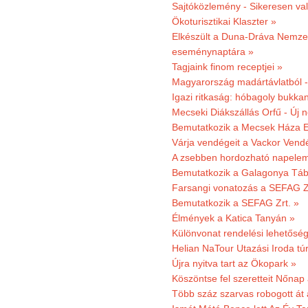
Sajtóközlemény - Sikeresen való
Ökoturisztikai Klaszter »
Elkészült a Duna-Dráva Nemzet
eseménynaptára »
Tagjaink finom receptjei »
Magyarország madártávlatból 
Igazi ritkaság: hóbagoly bukkan
Mecseki Diákszállás Orfű - Új n
Bemutatkozik a Mecsek Háza E
Várja vendégeit a Vackor Vend
A zsebben hordozható napeleme
Bemutatkozik a Galagonya Táb
Farsangi vonatozás a SEFAG Zr
Bemutatkozik a SEFAG Zrt. »
Élmények a Katica Tanyán »
Különvonat rendelési lehetőség
Helian NaTour Utazási Iroda tú
Újra nyitva tart az Ökopark »
Köszöntse fel szeretteit Nőna
Több száz szarvas robogott át