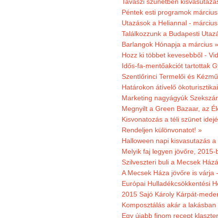
Tavaszi szünetben kisvasutazá
Péntek esti programok márciusb
Utazások a Heliannal - márciusi
Találkozzunk a Budapesti Utazás
Barlangok Hónapja a március 
Hozz ki többet kevesebből - Vi
Idős-fa-mentőakciót tartottak 
Szentlőrinci Termelői és Kézm
Határokon átívelő ökoturisztika
Marketing nagyágyúk Szekszárd
Megnyilt a Green Bazaar, az É
Kisvonatozás a téli szünet idej
Rendeljen különvonatot! »
Halloween napi kisvasutazás a
Melyik faj legyen jövőre, 2015
Szilveszteri buli a Mecsek Ház
A Mecsek Háza jövőre is várja 
Európai Hulladékcsökkentési H
2015 Sajó Károly Kárpát-mede
Komposztálás akár a lakásban 
Egy újabb finom recept klaszter