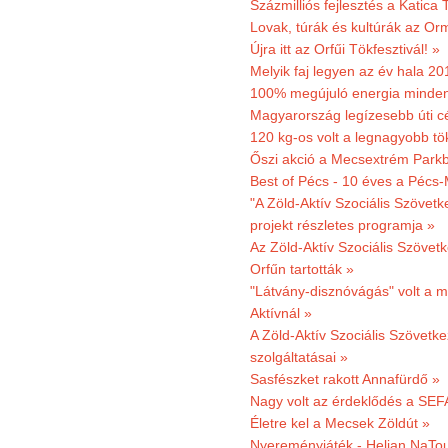
Százmilliós fejlesztés a Katica
Lovak, túrák és kultúrák az O
Újra itt az Orfűi Tökfesztivál! »
Melyik faj legyen az év hala 2
100% megújuló energia minden
Magyarország legízesebb úti cé
120 kg-os volt a legnagyobb tök
Őszi akció a Mecsextrém Park
Best of Pécs - 10 éves a Pécs-
"A Zöld-Aktív Szociális Szövetk
projekt részletes programja »
Az Zöld-Aktív Szociális Szövetk
Orfűn tartották »
"Látvány-disznóvágás" volt a m
Aktívnál »
A Zöld-Aktív Szociális Szövetke
szolgáltatásai »
Sasfészket rakott Annafürdő »
Nagy volt az érdeklődés a SEF
Életre kel a Mecsek Zöldút »
Nyereményjáték - Helian NaTou