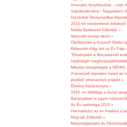
Innovatív fenyőfavásár - csak 
Sajtóközlemény - Nagysikerű öko
Dunántúli Ökoturisztikai Klaszte
2015-től mindenkinek kötelező 
Média Építészeti Különdíj! »
Naturalé ünnepi akció »
Ökoklaszter a Kossuth Rádió r
Bátaszéki tölgy lett az Év Fája 
"Élményeim a Mecsekerdő erdés
határidejét meghosszabbították
Mikulás ünnepségek a SEFAG Z
A tervezett ütemben halad az o
jövőből” elnevezésű projekt »
Élmény Karácsonyra »
2015. év kétéltűje a dunai tara
Baranyában is egyre népszerű
Az Év vadvirága 2015 »
Harmadszor az év madara a b
Nógrádi Zöldutak »
Malomfejlesztés és Ökoturiszti