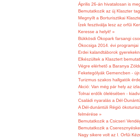
Április 26-án hivatalosan is m
Bemutatkozik az új Klaszter t
Megnyílt a Borturisztikai Klasz
Ízek fesztiválja lesz az orfűi 
Keresse a helyit! »
Bükkösdi Ökopark farsangi cso
Ökocsiga 2014. évi programjai
Erdei kalandtáborok gyerekekn
Elkészültek a Klasztert bemutat
Végre elérhető a Baranya Zöldú
Feketególyák Gemencben - újr
Turizmus szakos hallgatók érdek
Akció: Van még pár hely az izla
Tolnai erdők ölelésében - kiad
Családi nyaralás a Dél-Dunánt
A Dél-dunántúli Régió ökoturisz
felmérése »
Bemutatkozik a Csicseri Vendég
Bemutatkozik a Cseresznyéskert 
Nagy sikere volt az I. Orfűi K