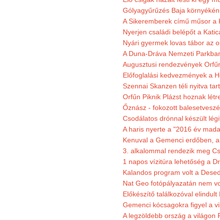
Gólyagyűrűzés Baja környékén
A Sikeremberek című műsor a K
Nyerjen családi belépőt a Katic
Nyári gyermek lovas tábor az o
A Duna-Dráva Nemzeti Parkban f
Augusztusi rendezvények Orfű
Előfoglalási kedvezmények a He
Szennai Skanzen téli nyitva tar
Orfűn Piknik Plázst hoznak létr
Őznász - fokozott balesetveszé
Csodálatos drónnal készült légi
A haris nyerte a "2016 év mada
Kenuval a Gemenci erdőben, a
3. alkalommal rendezik meg Cse
1 napos vízitúra lehetőség a D
Kalandos program volt a Dese
Nat Geo fotópályazatán nem vo
Előkészítő találkozóval elindul
Gemenci kócsagokra figyel a vi
A legzöldebb ország a világon 