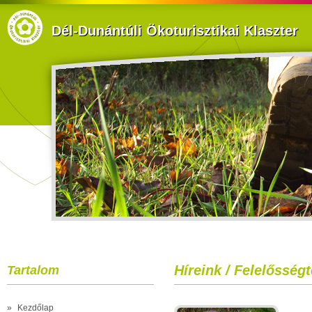
Dél-Dunántúli Ökoturisztikai Klaszter
Híreink / Felelősségt
Tartalom
»
Kezdőlap