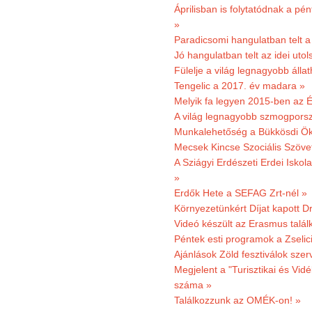
Áprilisban is folytatódnak a pé
»
Paradicsomi hangulatban telt 
Jó hangulatban telt az idei uto
Fülelje a világ legnagyobb álla
Tengelic a 2017. év madara »
Melyik fa legyen 2015-ben az É
A világ legnagyobb szmogporsz
Munkalehetőség a Bükkösdi Ök
Mecsek Kincse Szociális Szöve
A Sziágyi Erdészeti Erdei Iskol
»
Erdők Hete a SEFAG Zrt-nél »
Környezetünkért Díjat kapott D
Videó készült az Erasmus talál
Péntek esti programok a Zselic
Ajánlások Zöld fesztiválok sze
Megjelent a "Turisztikai és Vid
száma »
Találkozzunk az OMÉK-on! »