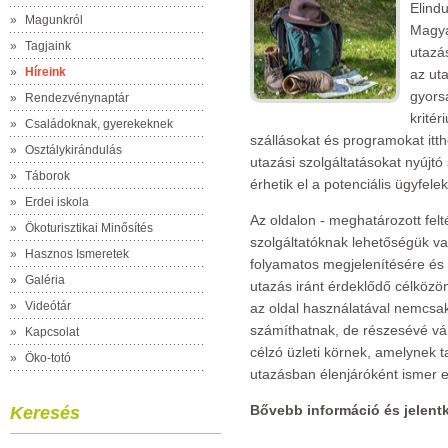
Elindu
»
Magunkról
Magya
»
Tagjaink
utazá
»
Híreink
az ut
gyorsa
»
Rendezvénynaptár
krité
»
Családoknak, gyerekeknek
szállásokat és programokat itth
»
Osztálykirándulás
utazási szolgáltatásokat nyújt
»
Táborok
érhetik el a potenciális ügyfel
»
Erdei iskola
Az oldalon - meghatározott felt
»
Ökoturisztikai Minősítés
szolgáltatóknak lehetőségük van
»
Hasznos Ismeretek
folyamatos megjelenítésére és 
»
Galéria
utazás iránt érdeklődő célközön
»
Videótár
az oldal használatával nemcsak
számíthatnak, de részesévé vál
»
Kapcsolat
célzó üzleti körnek, amelynek t
»
Öko-totó
utazásban élenjáróként ismer e
Bővebb információ és jelent
Keresés