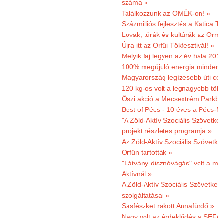
száma »
Találkozzunk az OMÉK-on! »
Százmilliós fejlesztés a Katica
Lovak, túrák és kultúrák az O
Újra itt az Orfűi Tökfesztivál! »
Melyik faj legyen az év hala 2
100% megújuló energia minden
Magyarország legízesebb úti cé
120 kg-os volt a legnagyobb tök
Őszi akció a Mecsextrém Park
Best of Pécs - 10 éves a Pécs-
"A Zöld-Aktív Szociális Szövetk
projekt részletes programja »
Az Zöld-Aktív Szociális Szövetk
Orfűn tartották »
"Látvány-disznóvágás" volt a m
Aktívnál »
A Zöld-Aktív Szociális Szövetke
szolgáltatásai »
Sasfészket rakott Annafürdő »
Nagy volt az érdeklődés a SEF