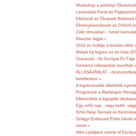
Workshop a pörbölyi Ökoturisz
Levendula Porta és Pajtaszínhá
Elkészült az Ökopark Bükkösd 
Élménybeszámoló az Orfűről ind
Zöld ritmusban - Ismét bemutat
Klaszter tagjai »
2016 év hüllője a kockás sikló 
Melyik faj legyen az év hala 2
Szavazás - Az Európai Év Fája
Gemenci rétisasokat sasolhat 
ÁLLÁSAJÁNLAT - ökoturisztikai
betöltésére »
A legviccesebb állatfotók nyert
Programok a Barlangok Hónapj
Elkészültek a legújabb ökoklas
Egy orfűi nap...vagy kettő, vag
Orfűi Helyi Termék és Kézműv
Sziágyi Erdészeti Erdei Iskola e
címet »
Idén Ljubljana nyerte el Európ