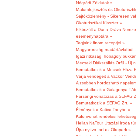
Nógrádi Zöldutak »
Malomfejlesztés és Ökoturiszti
Sajtóközlemény - Sikeresen való
Ökoturisztikai Klaszter »
Elkészült a Duna-Dráva Nemzet
eseménynaptára »
Tagjaink finom receptjei »
Magyarország madártávlatból 
Igazi ritkaság: hóbagoly bukkan
Mecseki Diákszállás Orfű - Új n
Bemutatkozik a Mecsek Háza E
Várja vendégeit a Vackor Vend
A zsebben hordozható napeleme
Bemutatkozik a Galagonya Táb
Farsangi vonatozás a SEFAG Zr
Bemutatkozik a SEFAG Zrt. »
Élmények a Katica Tanyán »
Különvonat rendelési lehetőség
Helian NaTour Utazási Iroda tú
Újra nyitva tart az Ökopark »