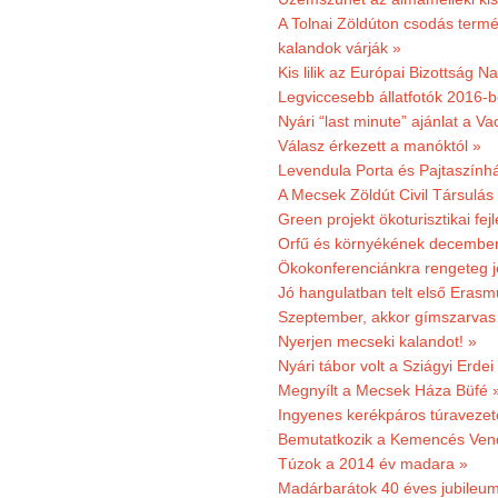
A Tolnai Zöldúton csodás termész
kalandok várják »
Kis lilik az Európai Bizottság 
Legviccesebb állatfotók 2016-b
Nyári “last minute” ajánlat a 
Válasz érkezett a manóktól »
Levendula Porta és Pajtaszính
A Mecsek Zöldút Civil Társulá
Green projekt ökoturisztikai fejl
Orfű és környékének december 
Ökokonferenciánkra rengeteg j
Jó hangulatban telt első Erasm
Szeptember, akkor gímszarvas 
Nyerjen mecseki kalandot! »
Nyári tábor volt a Sziágyi Erdei
Megnyílt a Mecsek Háza Büfé 
Ingyenes kerékpáros túravezet
Bemutatkozik a Kemencés Vendé
Túzok a 2014 év madara »
Madárbarátok 40 éves jubileu