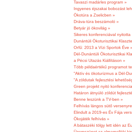
Tavaszi madárles program »
Ingyenes éjszakai bobozást le
Ökotúra a Zselicben »
Dráva-túra beszámoló »
Betyár jó ökovilág »
Sikeres konferenciával nyitotta
Dunántúli Ökoturisztikai Klaszte
Orfű: 2013 a Vízi Sportok Éve 
Dél-Dunántúli Ökoturisztikai Kla
a Pécsi Utazás Kiállításon »
Több példaértékű programot te
"Aktív és ökoturizmus a Dél-Du
"A zöldutak fejlesztési lehetős
Green projekt nyitó konferenci
Határon átnyúló zöldút fejleszté
Benne leszünk a TV-ben »
Felhívás lángos sütő versenyre
Elindult a 2019-es Év Fája ver
Ökojáték felhívás »
A bátaszéki tölgy lett idén az E
Üzemszünet az almamelléki ki