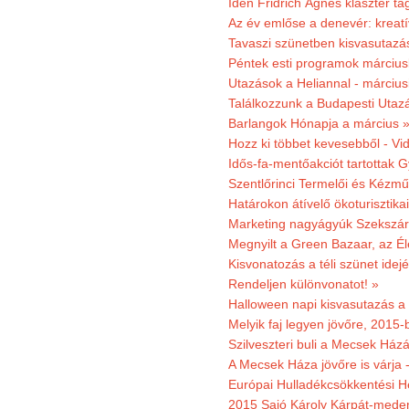
Idén Fridrich Ágnes klaszter ta
Az év emlőse a denevér: kreat
Tavaszi szünetben kisvasutazá
Péntek esti programok márciusb
Utazások a Heliannal - márciusi
Találkozzunk a Budapesti Utazás
Barlangok Hónapja a március 
Hozz ki többet kevesebből - Vi
Idős-fa-mentőakciót tartottak 
Szentlőrinci Termelői és Kézm
Határokon átívelő ökoturisztika
Marketing nagyágyúk Szekszárd
Megnyilt a Green Bazaar, az É
Kisvonatozás a téli szünet idej
Rendeljen különvonatot! »
Halloween napi kisvasutazás a
Melyik faj legyen jövőre, 2015
Szilveszteri buli a Mecsek Ház
A Mecsek Háza jövőre is várja 
Európai Hulladékcsökkentési H
2015 Sajó Károly Kárpát-mede