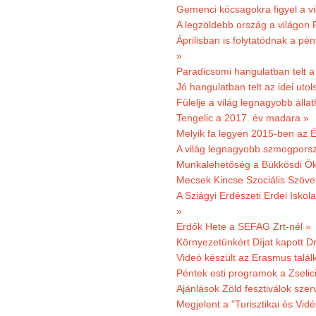
Gemenci kócsagokra figyel a vi
A legzöldebb ország a világon 
Áprilisban is folytatódnak a pé
»
Paradicsomi hangulatban telt 
Jó hangulatban telt az idei uto
Fülelje a világ legnagyobb álla
Tengelic a 2017. év madara »
Melyik fa legyen 2015-ben az É
A világ legnagyobb szmogporsz
Munkalehetőség a Bükkösdi Ök
Mecsek Kincse Szociális Szöve
A Sziágyi Erdészeti Erdei Iskol
»
Erdők Hete a SEFAG Zrt-nél »
Környezetünkért Díjat kapott D
Videó készült az Erasmus talál
Péntek esti programok a Zselic
Ajánlások Zöld fesztiválok sze
Megjelent a "Turisztikai és Vid