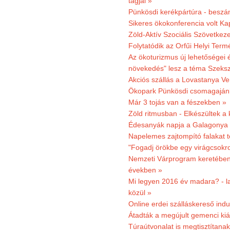
tagjai »
Pünkösdi kerékpártúra - beszá
Sikeres ökokonferencia volt K
Zöld-Aktív Szociális Szövetkez
Folytatódik az Orfűi Helyi Ter
Az ökoturizmus új lehetőségei
növekedés" lesz a téma Szeks
Akciós szállás a Lovastanya V
Ökopark Pünkösdi csomagajánl
Már 3 tojás van a fészekben »
Zöld ritmusban - Elkészültek a 
Édesanyák napja a Galagonya
Napelemes zajtompító falakat 
"Fogadj örökbe egy virágcsokro
Nemzeti Várprogram keretében 3
években »
Mi legyen 2016 év madara? - la
közül »
Online erdei szálláskereső indu
Átadták a megújult gemenci kiál
Túraútvonalat is megtisztítana