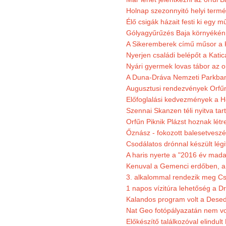
Holnap szezonnyitó helyi termé
Élő csigák házait festi ki egy 
Gólyagyűrűzés Baja környékén
A Sikeremberek című műsor a K
Nyerjen családi belépőt a Katic
Nyári gyermek lovas tábor az o
A Duna-Dráva Nemzeti Parkban f
Augusztusi rendezvények Orfű
Előfoglalási kedvezmények a He
Szennai Skanzen téli nyitva tar
Orfűn Piknik Plázst hoznak létr
Őznász - fokozott balesetveszé
Csodálatos drónnal készült légi
A haris nyerte a "2016 év mada
Kenuval a Gemenci erdőben, a
3. alkalommal rendezik meg Cse
1 napos vízitúra lehetőség a D
Kalandos program volt a Dese
Nat Geo fotópályazatán nem vo
Előkészítő találkozóval elindul