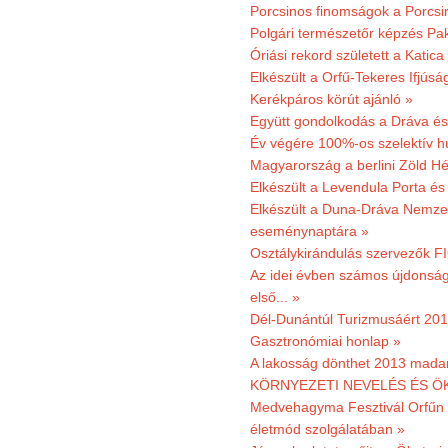
Porcsinos finomságok a Porcsi
Polgári természetőr képzés Pa
Óriási rekord született a Katic
Elkészült a Orfű-Tekeres Ifjúsá
Kerékpáros körút ajánló »
Együtt gondolkodás a Dráva és 
Év végére 100%-os szelektív h
Magyarország a berlini Zöld Hé
Elkészült a Levendula Porta és 
Elkészült a Duna-Dráva Nemzet
eseménynaptára »
Osztálykirándulás szervezők F
Az idei évben számos újdonság 
első... »
Dél-Dunántúl Turizmusáért 2011
Gasztronómiai honlap »
A lakosság dönthet 2013 madar
KÖRNYEZETI NEVELÉS ÉS ÖK
Medvehagyma Fesztivál Orfűn 
életmód szolgálatában »