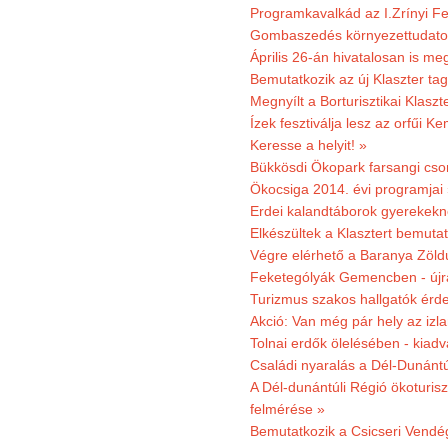
Programkavalkád az I.Zrínyi Fe
Gombaszedés környezettudato
Április 26-án hivatalosan is m
Bemutatkozik az új Klaszter t
Megnyílt a Borturisztikai Klasz
Ízek fesztiválja lesz az orfűi 
Keresse a helyit! »
Bükkösdi Ökopark farsangi cso
Ökocsiga 2014. évi programjai
Erdei kalandtáborok gyerekekn
Elkészültek a Klasztert bemutat
Végre elérhető a Baranya Zöldú
Feketególyák Gemencben - újr
Turizmus szakos hallgatók érdek
Akció: Van még pár hely az izla
Tolnai erdők ölelésében - kiad
Családi nyaralás a Dél-Dunánt
A Dél-dunántúli Régió ökoturisz
felmérése »
Bemutatkozik a Csicseri Vendég