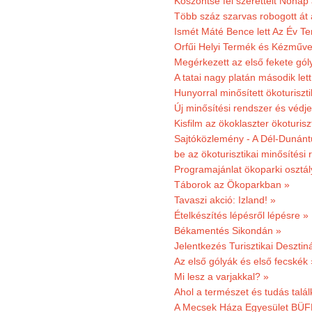
Köszöntse fel szeretteit Nőna
Több száz szarvas robogott át
Ismét Máté Bence lett Az Év T
Orfűi Helyi Termék és Kézműve
Megérkezett az első fekete gó
A tatai nagy platán második le
Hunyorral minősített ökoturiszti
Új minősítési rendszer és védje
Kisfilm az ökoklaszter ökoturisz
Sajtóközlemény - A Dél-Dunántúl
be az ökoturisztikai minősítési 
Programajánlat ökoparki osztál
Táborok az Ökoparkban »
Tavaszi akció: Izland! »
Ételkészítés lépésről lépésre »
Békamentés Sikondán »
Jelentkezés Turisztikai Deszt
Az első gólyák és első fecskék 
Mi lesz a varjakkal? »
Ahol a természet és tudás talál
A Mecsek Háza Egyesület BÜFÉS