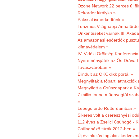
Ozone Network 22 perces új fil
Rekorder királyka »
Pakssal ismerkedtünk »
Turizmus Világnapja Annafürdő
Önkénteseket várnak III. Akad
Az amazonasi esőerdők pusztu
klímavédelem »
IV. Vidéki Örökség Konferencia
Nyereményjáték az Ős-Dráva L
Tavaszváróban »
Elindult az ÖKOklikk portál »
Megnyíltak a tóparti attrakciók
Megnyílott a Csúszdapark a Ka
7 millió tonna műanyagtól sza
»
Lebegő erdő Rotterdamban »
Sikeres volt a cseresznyési odú
112 éves a Zselici Csühögő - K
Csillagnéző túrák 2012-ben »
Új évi akciós foglalási kedvez