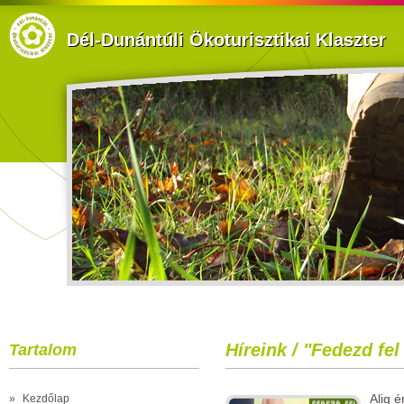
Dél-Dunántúli Ökoturisztikai Klaszter
Híreink / "Fedezd fe
Tartalom
Alig 
»
Kezdőlap