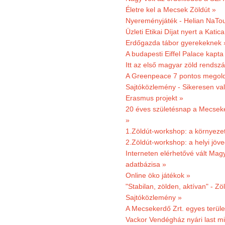
Életre kel a Mecsek Zöldút »
Nyereményjáték - Helian NaTou
Üzleti Etikai Díjat nyert a Katic
Erdőgazda tábor gyerekeknek 
A budapesti Eiffel Palace kapta
Itt az első magyar zöld rendsz
A Greenpeace 7 pontos megoldás
Sajtóközlemény - Sikeresen val
Erasmus projekt »
20 éves születésnap a Mecsekerd
»
1.Zöldút-workshop: a környezet
2.Zöldút-workshop: a helyi jöv
Interneten elérhetővé vált Mag
adatbázisa »
Online öko játékok »
"Stabilan, zölden, aktívan" - Zö
Sajtóközlemény »
A Mecsekerdő Zrt. egyes terület
Vackor Vendégház nyári last mi