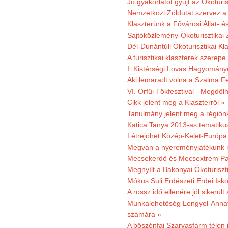
Jó gyakorlatot gyűjt az Ökoturis
Nemzetközi Zöldutat szervez a 
Klaszterünk a Fővárosi Állat- 
Sajtóközlemény-Ökoturisztikai 
Dél-Dunántúli Ökoturisztikai Kl
A turisztikai klaszterek szerep
I. Kistérségi Lovas Hagyomány
Aki lemaradt volna a Szalma Fes
VI. Orfűi Tökfesztivál - Megdől
Cikk jelent meg a Klaszterről »
Tanulmány jelent meg a régiónk
Katica Tanya 2013-as tematiku
Létrejöhet Közép-Kelet-Európa 
Megvan a nyereményjátékunk 
Mecsekerdő és Mecsextrém Park
Megnyílt a Bakonyai Ökoturiszt
Mókus Suli Erdészeti Erdei Isk
A rossz idő ellenére jól sikerült
Munkalehetőség Lengyel-Anna
számára »
A bőszénfai Szarvasfarm télen i