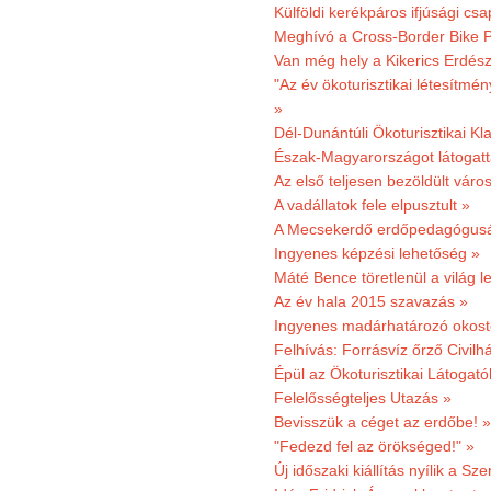
Külföldi kerékpáros ifjúsági cs
Meghívó a Cross-Border Bike P
Van még hely a Kikerics Erdész
"Az év ökoturisztikai létesítmén
»
Dél-Dunántúli Ökoturisztikai Kl
Észak-Magyarországot látogatt
Az első teljesen bezöldült váro
A vadállatok fele elpusztult »
A Mecsekerdő erdőpedagógusáé
Ingyenes képzési lehetőség »
Máté Bence töretlenül a világ le
Az év hala 2015 szavazás »
Ingyenes madárhatározó okost
Felhívás: Forrásvíz őrző Civilh
Épül az Ökoturisztikai Látogat
Felelősségteljes Utazás »
Bevisszük a céget az erdőbe! »
"Fedezd fel az örökséged!" »
Új időszaki kiállítás nyílik a S