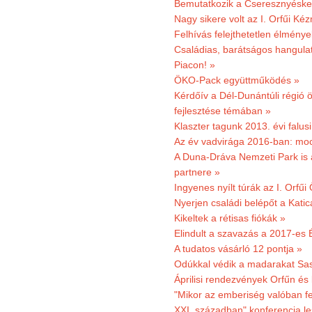
Bemutatkozik a Cseresznyéskert 
Nagy sikere volt az I. Orfűi K
Felhívás felejthetetlen élmény
Családias, barátságos hangulat
Piacon! »
ÖKO-Pack együttműködés »
Kérdőív a Dél-Dunántúli régió ö
fejlesztése témában »
Klaszter tagunk 2013. évi falusi
Az év vadvirága 2016-ban: mocs
A Duna-Dráva Nemzeti Park is a
partnere »
Ingyenes nyílt túrák az I. Orfűi
Nyerjen családi belépőt a Kat
Kikeltek a rétisas fiókák »
Elindult a szavazás a 2017-es 
A tudatos vásárló 12 pontja »
Odúkkal védik a madarakat Sa
Áprilisi rendezvények Orfűn és
"Mikor az emberiség valóban fe
XXI. században" konferencia les