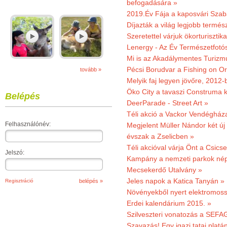
befogadására »
2019.Év Fája a kaposvári Szaba
Díjazták a világ legjobb termész
Szeretettel várjuk ökorturisztik
Lenergy - Az Év Természetfotó
Mi is az Akadálymentes Turizm
Pécsi Borudvar a Fishing on Or
tovább »
Melyik faj legyen jövőre, 2012
Öko City a tavaszi Construma ki
Belépés
DeerParade - Street Art »
Téli akció a Vackor Vendégház
Felhasználónév:
Megjelent Müller Nándor két ú
évszak a Zselicben »
Téli akcióval várja Önt a Csics
Jelszó:
Kampány a nemzeti parkok nép
Mecsekerdő Utalvány »
Jeles napok a Katica Tanyán »
Regisztráció
Növényekből nyert elektromoss
Erdei kalendárium 2015. »
Szilveszteri vonatozás a SEFAG
Szavazás! Egy igazi tatai platán