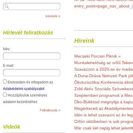
entry_point=page_nav_about_
Hírlevél feliratkozás
Híreink
Név:
Mecseki Porcsin Piknik »
Munkalehetőség az orfűi Teker
E-mail:
Szavazzon a 2020-as év madar
A Duna-Dráva Nemzeti Park júli
Ökoturisztikai Konferencia él
Elolvastam és elfogadom az
Zöld-Aktív Szociális Szövetkez
Adatvédelmi szabályzatot
Szeptemberi programok a Mec
Hozzájárulok személyes
Öko-Bükkösd megnyitja a kapui
adataim kezeléséhez
Megérkezett az Akadálymentes
Idén is lehet szavazni az év leg
Orfűn októberben is sok progr
Videók
Már csak két napig lehet jele