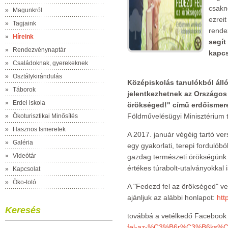
csakn
»
Magunkról
ezrei
»
Tagjaink
rende
»
Híreink
segít
»
Rendezvénynaptár
kapcs
»
Családoknak, gyerekeknek
»
Osztálykirándulás
Középiskolás tanulókból áll
»
Táborok
jelentkezhetnek az Országos 
»
Erdei iskola
örökséged!" című erdőismere
Földművelésügyi Minisztérium 
»
Ökoturisztikai Minősítés
»
Hasznos Ismeretek
A 2017. január végéig tartó ver
»
Galéria
egy gyakorlati, terepi fordulób
»
Videótár
gazdag természeti örökségünk é
értékes túrabolt-utalványokkal
»
Kapcsolat
»
Öko-totó
A "Fedezd fel az örökséged" v
ajánljuk az alábbi honlapot:
htt
Keresés
továbbá a vetélkedő Facebook 
fel-az-%C3%B6r%C3%B6ks%C