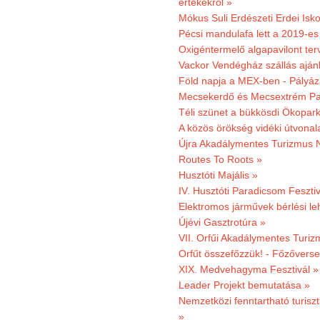
értékekről »
Mókus Suli Erdészeti Erdei Isko
Pécsi mandulafa lett a 2019-es
Oxigéntermelő algapavilont ter
Vackor Vendégház szállás aján
Föld napja a MEX-ben - Pályáz
Mecsekerdő és Mecsextrém Par
Téli szünet a bükkösdi Ökopar
A közös örökség vidéki útvonala
Újra Akadálymentes Turizmus 
Routes To Roots »
Husztóti Majális »
IV. Husztóti Paradicsom Fesztiv
Elektromos járművek bérlési l
Újévi Gasztrotúra »
VII. Orfűi Akadálymentes Turi
Orfűt összefőzzük! - Főzőverse
XIX. Medvehagyma Fesztivál »
Leader Projekt bemutatása »
Nemzetközi fenntartható turiszt
»