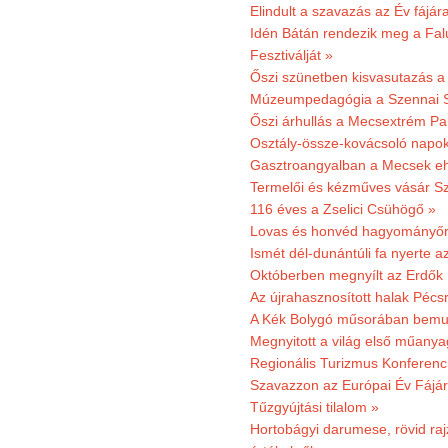
Elindult a szavazás az Év fájár
Idén Bátán rendezik meg a Fa
Fesztiválját »
Őszi szünetben kisvasutazás a
Múzeumpedagógia a Szennai 
Őszi árhullás a Mecsextrém Pa
Osztály-össze-kovácsoló napok
Gasztroangyalban a Mecsek eh
Termelői és kézműves vásár Sz
116 éves a Zselici Csühögő »
Lovas és honvéd hagyományőr
Ismét dél-dunántúli fa nyerte a
Októberben megnyílt az Erdők
Az újrahasznosított halak Pécs
A Kék Bolygó műsorában bemut
Megnyitott a világ első műanya
Regionális Turizmus Konferenc
Szavazzon az Európai Év Fájár
Tűzgyújtási tilalom »
Hortobágyi darumese, rövid raj