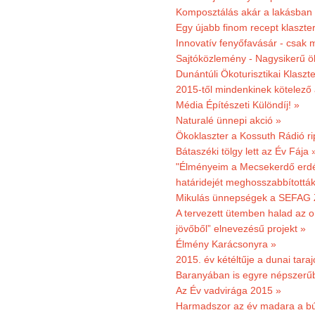
Komposztálás akár a lakásban 
Egy újabb finom recept klaszter
Innovatív fenyőfavásár - csak 
Sajtóközlemény - Nagysikerű öko
Dunántúli Ökoturisztikai Klaszte
2015-től mindenkinek kötelező 
Média Építészeti Különdíj! »
Naturalé ünnepi akció »
Ökoklaszter a Kossuth Rádió r
Bátaszéki tölgy lett az Év Fája 
"Élményeim a Mecsekerdő erdés
határidejét meghosszabbították
Mikulás ünnepségek a SEFAG Z
A tervezett ütemben halad az o
jövőből” elnevezésű projekt »
Élmény Karácsonyra »
2015. év kétéltűje a dunai tara
Baranyában is egyre népszerű
Az Év vadvirága 2015 »
Harmadszor az év madara a b