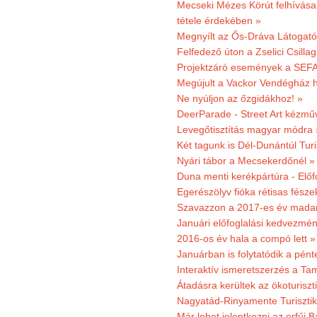
Mecseki Mézes Körút felhívás
tétele érdekében »
Megnyílt az Ős-Dráva Látogat
Felfedező úton a Zselici Csilla
Projektzáró események a SEFA
Megújult a Vackor Vendégház h
Ne nyúljon az őzgidákhoz! »
DeerParade - Street Art kézmű
Levegőtisztítás magyar módra 
Két tagunk is Dél-Dunántúl Turi
Nyári tábor a Mecsekerdőnél »
Duna menti kerékpártúra - Előfo
Egerészölyv fióka rétisas fész
Szavazzon a 2017-es év madar
Januári előfoglalási kedvezmén
2016-os év hala a compó lett »
Januárban is folytatódik a pént
Interaktív ismeretszerzés a T
Átadásra kerültek az ökoturiszt
Nagyatád-Rinyamente Turisztik
Már lehet jelentkezni az orfűi 