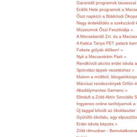
Garantált programok tavasszal
Erdők Hete programok a Mecs
Őszi napközi a Bükkösdi Ökop
Nagy érdeklődés a szekszárdi 
Múzeumok Őszi Fesztiválja »
A Mecsekerdő Zrt. és a Mecsex
A Katica Tanya PET palack kamp
Fekete gólyák élőben! »
Nyit a Mecsextrém Park »
Rendkívüli akciós erdei iskola a
Spórolási tippek vezetéshez »
Malom a múltból, látogatóközpo
Márciusi rendezvények Orfűn 
Akadálymentes Gemenc »
Elindult a Zöld-Aktív Szociális 
Ingyenes online tanfolyamok a
Új taggal bővült az ökoklaszter
Gyűrűfű-ökofalu, egy elpusztít
Erdei iskola képzés »
Zöld ritmusban - Bemutatkoznak