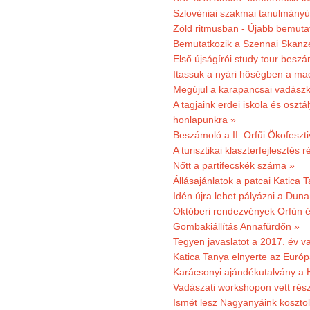
Szlovéniai szakmai tanulmányút
Zöld ritmusban - Újabb bemuta
Bemutatkozik a Szennai Skanzen
Első újságírói study tour besz
Itassuk a nyári hőségben a ma
Megújul a karapancsai vadászk
A tagjaink erdei iskola és osztál
honlapunkra »
Beszámoló a II. Orfűi Ökofeszti
A turisztikai klaszterfejlesztés
Nőtt a partifecskék száma »
Állásajánlatok a patcai Katica
Idén újra lehet pályázni a Dun
Októberi rendezvények Orfűn 
Gombakiállítás Annafürdőn »
Tegyen javaslatot a 2017. év v
Katica Tanya elnyerte az Európ
Karácsonyi ajándékutalvány a H
Vadászati workshopon vett rés
Ismét lesz Nagyanyáink kosztol