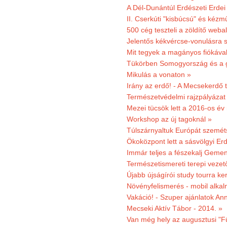
A Dél-Dunántúl Erdészeti Erdei
II. Cserkúti "kisbúcsú" és kéz
500 cég teszteli a zöldítő weba
Jelentős kékvércse-vonulásra 
Mit tegyek a magányos fiókáva
Tükörben Somogyország és a 
Mikulás a vonaton »
Irány az erdő! - A Mecsekerdő t
Természetvédelmi rajzpályázat 
Mezei tücsök lett a 2016-os év
Workshop az új tagoknál »
Túlszárnyaltuk Európát szemé
Ökoközpont lett a sásvölgyi Er
Immár teljes a fészekalj Geme
Természetismereti terepi vezet
Újabb újságírói study tourra ker
Növényfelismerés - mobil alka
Vakáció! - Szuper ajánlatok An
Mecseki Aktív Tábor - 2014. »
Van még hely az augusztusi "F