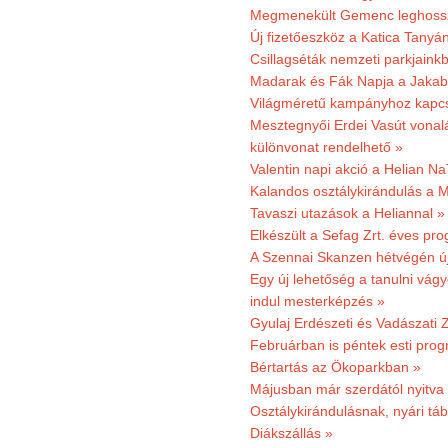
Megmenekült Gemenc leghoss
Új fizetőeszköz a Katica Tanyá
Csillagséták nemzeti parkjain
Madarak és Fák Napja a Jaka
Világméretű kampányhoz kapcs
Mesztegnyői Erdei Vasút vonal
különvonat rendelhető »
Valentin napi akció a Helian Na
Kalandos osztálykirándulás a 
Tavaszi utazások a Heliannal »
Elkészült a Sefag Zrt. éves pr
A Szennai Skanzen hétvégén újr
Egy új lehetőség a tanulni vá
indul mesterképzés »
Gyulaj Erdészeti és Vadászati 
Februárban is péntek esti prog
Bértartás az Ökoparkban »
Májusban már szerdától nyitva
Osztálykirándulásnak, nyári táb
Diákszállás »