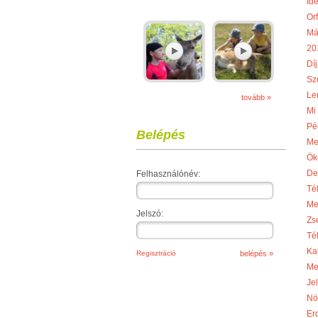
Idé
Or
Má
20
Díj
Sze
Le
tovább »
Mi
Pé
Belépés
Me
Ök
De
Felhasználónév:
Té
Me
Jelszó:
Zs
Té
Ka
Regisztráció
Me
Je
Nö
Er