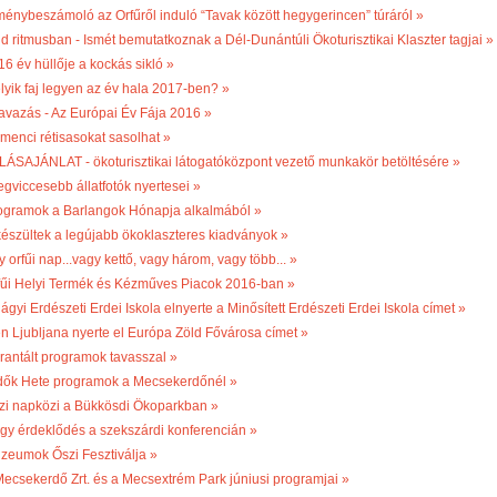
ménybeszámoló az Orfűről induló “Tavak között hegygerincen” túráról »
ld ritmusban - Ismét bemutatkoznak a Dél-Dunántúli Ökoturisztikai Klaszter tagjai »
16 év hüllője a kockás sikló »
lyik faj legyen az év hala 2017-ben? »
avazás - Az Európai Év Fája 2016 »
menci rétisasokat sasolhat »
LÁSAJÁNLAT - ökoturisztikai látogatóközpont vezető munkakör betöltésére »
egviccesebb állatfotók nyertesei »
ogramok a Barlangok Hónapja alkalmából »
készültek a legújabb ökoklaszteres kiadványok »
 orfűi nap...vagy kettő, vagy három, vagy több... »
fűi Helyi Termék és Kézműves Piacok 2016-ban »
ágyi Erdészeti Erdei Iskola elnyerte a Minősített Erdészeti Erdei Iskola címet »
én Ljubljana nyerte el Európa Zöld Fővárosa címet »
rantált programok tavasszal »
dők Hete programok a Mecsekerdőnél »
zi napközi a Bükkösdi Ökoparkban »
gy érdeklődés a szekszárdi konferencián »
zeumok Őszi Fesztiválja »
Mecsekerdő Zrt. és a Mecsextrém Park júniusi programjai »