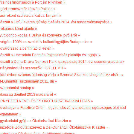
rcsinos finomságok a Porcsin Pikniken »
lgári természetőr képzés Pakson »
ási rekord született a Katica Tanyán! »
készült a Orfű-Tekeres Ifjúsági Szállás 2014. évi rendezvénynaptárja »
rékpáros körút ajánló »
yütt gondolkodás a Dráva és környéke jövőjéről »
 végére 100%-os szelektív hulladékgyűjtés Budapesten »
gyarország a berlini Zöld Héten »
készült a Levendula Porta és Pajtaszínház plakátja és logója. »
készült a Duna-Dráva Nemzeti Park Igazgatóság 2014. évi eseménynaptára »
ztálykirándulás szervezők FIGYELEM!!! »
 idei évben számos újdonság várja a Szennai Skanzen látogatóit. Az első... »
l-Dunántúl Turizmusáért 2011. díj »
sztronómiai honlap »
lakosság dönthet 2013 madaráról »
RNYEZETI NEVELÉS ÉS ÖKOTURISZTIKAI KIÁLLÍTÁS »
dvehagyma Fesztivál Orfűn – egy rendezvény a tudatos, egészséges életmód
olgálatában »
gyakorlatot gyűjt az Ökoturisztikai Klaszter »
mzetközi Zöldutat szervez a Dél-Dunántúli Ökoturisztikai Klaszter »