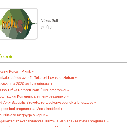
Mókus Suli
(4 kép)
íreink
cseki Porcsin Piknik »
nkalehetőség az orfűi Tekeresi Lovaspanzióban »
avazzon a 2020-as év madarára! »
Duna-Dráva Nemzeti Park júliusi programjai »
oturisztikai Konferencia élmény beszámoló »
ld-Aktív Szociális Szövetkezet tevékenységének a fejlesztése »
eptemberi programok a Mecsekerdőnél »
o-Bükkösd megnyitja a kapuit »
gérkezett az Akadálymentes Turizmus Napjának részletes programja »