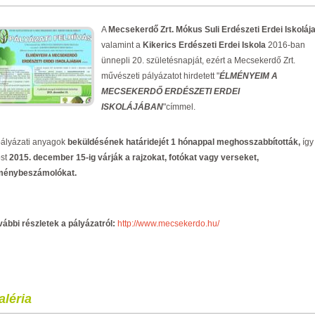
A
Mecsekerdő Zrt. Mókus Suli Erdészeti Erdei Iskoláj
valamint a
Kikerics Erdészeti Erdei Iskola
2016-ban
ünnepli 20. születésnapját, ezért a Mecsekerdő Zrt.
művészeti pályázatot hirdetett "
ÉLMÉNYEIM A
MECSEKERDŐ ERDÉSZETI ERDEI
ISKOLÁJÁBAN
"címmel.
pályázati anyagok
beküldésének határidejét 1 hónappal meghosszabbították,
így
st
2015. december 15-ig várják a rajzokat, fotókat vagy verseket,
ménybeszámolókat.
vábbi r
észletek a pályázatról:
http://www.mecsekerdo.hu/
aléria