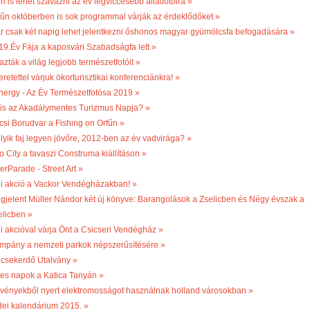
n is lehet szavazni az év legviccesebb állatfotóira »
fűn októberben is sok programmal várják az érdeklődőket »
r csak két napig lehet jelentkezni őshonos magyar gyümölcsfa befogadására »
19.Év Fája a kaposvári Szabadságfa lett »
azták a világ legjobb természetfotóit »
retettel várjuk ökorturisztikai konferenciánkra! »
nergy - Az Év Természetfotósa 2019 »
 is az Akadálymentes Turizmus Napja? »
csi Borudvar a Fishing on Orfűn »
lyik faj legyen jövőre, 2012-ben az év vadvirága? »
o City a tavaszi Construma kiállításon »
erParade - Street Art »
li akció a Vackor Vendégházakban! »
gjelent Müller Nándor két új könyve: Barangolások a Zselicben és Négy évszak a
elicben »
li akcióval várja Önt a Csicseri Vendégház »
mpány a nemzeti parkok népszerűsítésére »
csekerdő Utalvány »
les napok a Katica Tanyán »
vényekből nyert elektromosságot használnak holland városokban »
dei kalendárium 2015. »