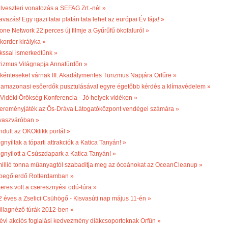
ilveszteri vonatozás a SEFAG Zrt.-nél »
vazás! Egy igazi tatai platán tata lehet az európai Év fája! »
one Network 22 perces új filmje a Gyűrűfű ökofaluról »
korder királyka »
kssal ismerkedtünk »
rizmus Világnapja Annafürdőn »
kénteseket várnak III. Akadálymentes Turizmus Napjára Orfűre »
 amazonasi esőerdők pusztulásával egyre égetőbb kérdés a klímavédelem »
. Vidéki Örökség Konferencia - Jó helyek vidéken »
ereményjáték az Ős-Dráva Látogatóközpont vendégei számára »
vaszváróban »
ndult az ÖKOklikk portál »
nyíltak a tóparti attrakciók a Katica Tanyán! »
gnyílott a Csúszdapark a Katica Tanyán! »
millió tonna műanyagtól szabadítja meg az óceánokat az OceanCleanup »
begő erdő Rotterdamban »
keres volt a cseresznyési odú-túra »
2 éves a Zselici Csühögő - Kisvasúti nap május 11-én »
illagnéző túrák 2012-ben »
 évi akciós foglalási kedvezmény diákcsoportoknak Orfűn »