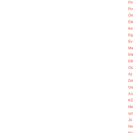
Po
Po
Óri
El
Ke
Eg
Év
Ma
El
El
Os
Az
Dé
Ga
A 
KÖ
Me
sz
Jó 
Ne