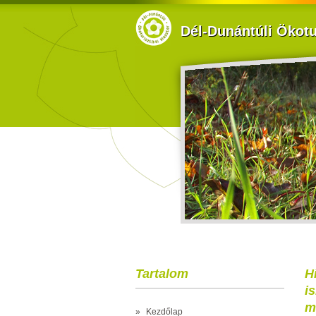
Dél-Dunántúli Ökotur
Tartalom
H
i
m
»
Kezdőlap