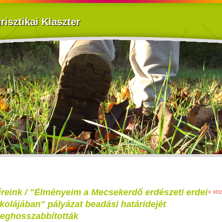
isztikai Klaszter
íreink / "Élményeim a Mecsekerdő erdészeti erdei
« vis
skolájában" pályázat beadási határidejét
eghosszabbították