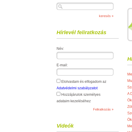
Hírlevél feliratkozás
Név:
H
E-mail:
Me
Mu
Elolvastam és elfogadom az
Sz
Adatvédelmi szabályzatot
A 
Hozzájárulok személyes
Ök
adataim kezeléséhez
Zö
Sz
Ök
Videók
Me