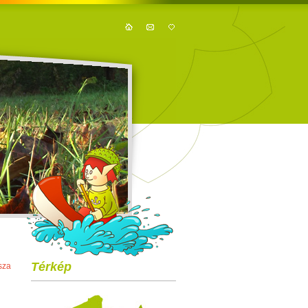
Térkép
sza