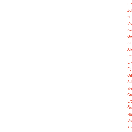
Él
Zö
20
Me
Sz
Ge
ÁL
A l
Pr
El
Egy
Or
Szi
Id
Ga
Er
Ős
Na
Mú
A 