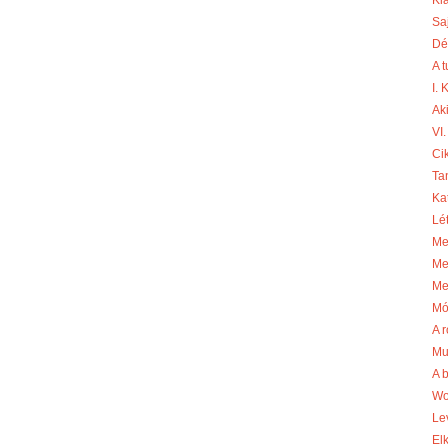
Kl
Sa
Dé
A 
I.
Aki
VI.
Cik
Ta
Ka
Lé
Me
Me
Me
Mó
A r
Mu
A 
Wo
Le
El