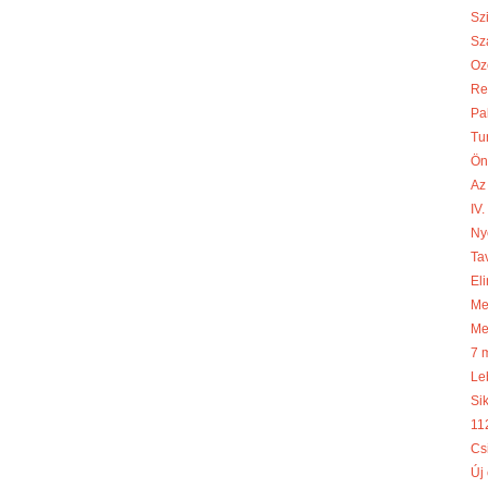
Sz
Sza
Oz
Re
Pa
Tu
Ön
Az
IV
Ny
Ta
Eli
Meg
Me
7 
Le
Si
11
Cs
Új