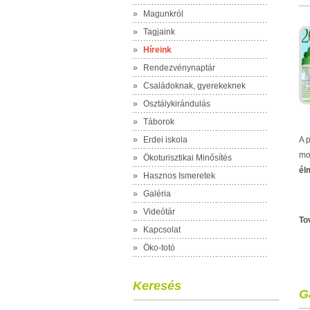
»
Magunkról
»
Tagjaink
»
Híreink
»
Rendezvénynaptár
»
Családoknak, gyerekeknek
»
Osztálykirándulás
»
Táborok
»
Erdei iskola
A 
mo
»
Ökoturisztikai Minősítés
él
»
Hasznos Ismeretek
»
Galéria
»
Videótár
To
»
Kapcsolat
»
Öko-totó
Keresés
G