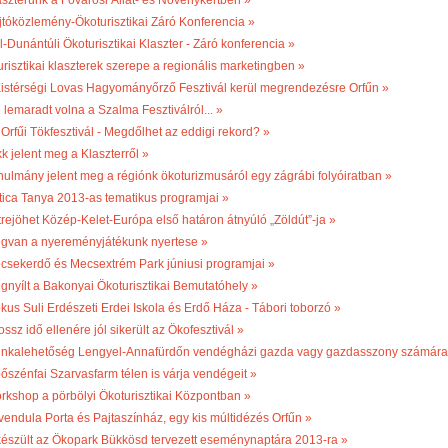
aszterünk a Fővárosi Állat- és Növénykertben »
jtóközlemény-Ökoturisztikai Záró Konferencia »
l-Dunántúli Ökoturisztikai Klaszter - Záró konferencia »
turisztikai klaszterek szerepe a regionális marketingben »
 Kistérségi Lovas Hagyományőrző Fesztivál kerül megrendezésre Orfűn »
 lemaradt volna a Szalma Fesztiválról... »
 Orfűi Tökfesztivál - Megdőlhet az eddigi rekord? »
k jelent meg a Klaszterről »
nulmány jelent meg a régiónk ökoturizmusáról egy zágrábi folyóiratban »
tica Tanya 2013-as tematikus programjai »
trejöhet Közép-Kelet-Európa első határon átnyúló „Zöldút”-ja »
gvan a nyereményjátékunk nyertese »
csekerdő és Mecsextrém Park júniusi programjai »
gnyílt a Bakonyai Ökoturisztikai Bemutatóhely »
kus Suli Erdészeti Erdei Iskola és Erdő Háza - Tábori toborzó »
ossz idő ellenére jól sikerült az Ökofesztivál »
nkalehetőség Lengyel-Annafürdőn vendégházi gazda vagy gazdasszony számára
bőszénfai Szarvasfarm télen is várja vendégeit »
rkshop a pörbölyi Ökoturisztikai Központban »
vendula Porta és Pajtaszínház, egy kis múltidézés Orfűn »
készült az Ökopark Bükkösd tervezett eseménynaptára 2013-ra »