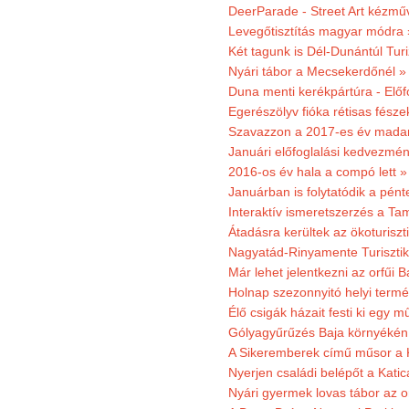
DeerParade - Street Art kézmű
Levegőtisztítás magyar módra 
Két tagunk is Dél-Dunántúl Turi
Nyári tábor a Mecsekerdőnél »
Duna menti kerékpártúra - Előfo
Egerészölyv fióka rétisas fész
Szavazzon a 2017-es év madar
Januári előfoglalási kedvezmén
2016-os év hala a compó lett »
Januárban is folytatódik a pént
Interaktív ismeretszerzés a T
Átadásra kerültek az ökoturiszt
Nagyatád-Rinyamente Turisztik
Már lehet jelentkezni az orfűi 
Holnap szezonnyitó helyi termé
Élő csigák házait festi ki egy 
Gólyagyűrűzés Baja környékén
A Sikeremberek című műsor a K
Nyerjen családi belépőt a Katic
Nyári gyermek lovas tábor az o