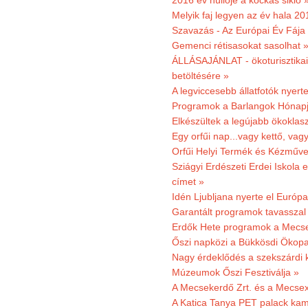
2016 év hüllője a kockás sikló 
Melyik faj legyen az év hala 2
Szavazás - Az Európai Év Fája
Gemenci rétisasokat sasolhat 
ÁLLÁSAJÁNLAT - ökoturisztikai
betöltésére »
A legviccesebb állatfotók nyert
Programok a Barlangok Hónapj
Elkészültek a legújabb ökoklas
Egy orfűi nap...vagy kettő, vag
Orfűi Helyi Termék és Kézműv
Sziágyi Erdészeti Erdei Iskola e
címet »
Idén Ljubljana nyerte el Európ
Garantált programok tavasszal
Erdők Hete programok a Mecs
Őszi napközi a Bükkösdi Ökop
Nagy érdeklődés a szekszárdi 
Múzeumok Őszi Fesztiválja »
A Mecsekerdő Zrt. és a Mecsex
A Katica Tanya PET palack kamp