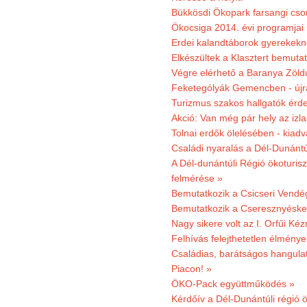
Bükkösdi Ökopark farsangi cso
Ökocsiga 2014. évi programjai
Erdei kalandtáborok gyerekekn
Elkészültek a Klasztert bemutat
Végre elérhető a Baranya Zöldú
Feketególyák Gemencben - újr
Turizmus szakos hallgatók érdek
Akció: Van még pár hely az izla
Tolnai erdők ölelésében - kiad
Családi nyaralás a Dél-Dunánt
A Dél-dunántúli Régió ökoturisz
felmérése »
Bemutatkozik a Csicseri Vendég
Bemutatkozik a Cseresznyéskert 
Nagy sikere volt az I. Orfűi K
Felhívás felejthetetlen élmény
Családias, barátságos hangulat
Piacon! »
ÖKO-Pack együttműködés »
Kérdőív a Dél-Dunántúli régió ö