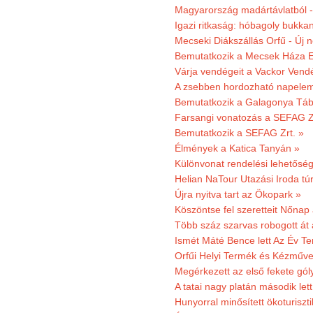
Magyarország madártávlatból 
Igazi ritkaság: hóbagoly bukkan
Mecseki Diákszállás Orfű - Új n
Bemutatkozik a Mecsek Háza E
Várja vendégeit a Vackor Vend
A zsebben hordozható napeleme
Bemutatkozik a Galagonya Táb
Farsangi vonatozás a SEFAG Zr
Bemutatkozik a SEFAG Zrt. »
Élmények a Katica Tanyán »
Különvonat rendelési lehetőség
Helian NaTour Utazási Iroda tú
Újra nyitva tart az Ökopark »
Köszöntse fel szeretteit Nőna
Több száz szarvas robogott át
Ismét Máté Bence lett Az Év T
Orfűi Helyi Termék és Kézműve
Megérkezett az első fekete gó
A tatai nagy platán második le
Hunyorral minősített ökoturiszti