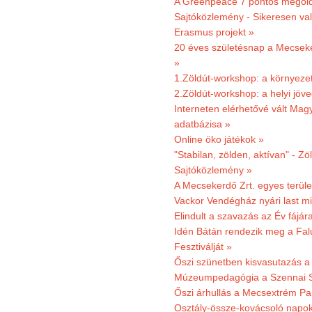
A Greenpeace 7 pontos megoldás
Sajtóközlemény - Sikeresen val
Erasmus projekt »
20 éves születésnap a Mecsekerd
»
1.Zöldút-workshop: a környezet
2.Zöldút-workshop: a helyi jöv
Interneten elérhetővé vált Mag
adatbázisa »
Online öko játékok »
"Stabilan, zölden, aktívan" - Zö
Sajtóközlemény »
A Mecsekerdő Zrt. egyes terület
Vackor Vendégház nyári last mi
Elindult a szavazás az Év fájár
Idén Bátán rendezik meg a Fa
Fesztiválját »
Őszi szünetben kisvasutazás a
Múzeumpedagógia a Szennai 
Őszi árhullás a Mecsextrém Pa
Osztály-össze-kovácsoló napok