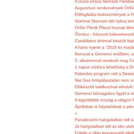
A Duna-Dráva Nemzeti Parkban f
Augusztusi rendezvények Orfű
Előfoglalási kedvezmények a He
Szennai Skanzen téli nyitva tar
Orfűn Piknik Plázst hoznak létr
Őznász - fokozott balesetveszé
Csodálatos drónnal készült légi
A haris nyerte a "2016 év mada
Kenuval a Gemenci erdőben, a
3. alkalommal rendezik meg Cse
1 napos vízitúra lehetőség a D
Kalandos program volt a Dese
Nat Geo fotópályazatán nem vo
Előkészítő találkozóval elindul
Gemenci kócsagokra figyel a vi
A legzöldebb ország a világon 
Áprilisban is folytatódnak a pé
»
Paradicsomi hangulatban telt 
Jó hangulatban telt az idei uto
Fülelje a világ legnagyobb álla