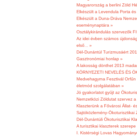
Magyarország a berlini Zöld Hé
Elkészült a Levendula Porta és 
Elkészült a Duna-Dráva Nemzet
eseménynaptára »
Osztálykirándulás szervezők F
Az idei évben számos újdonság 
első... »
Dél-Dunántúl Turizmusáért 2011
Gasztronómiai honlap »
A lakosság dönthet 2013 madar
KÖRNYEZETI NEVELÉS ÉS ÖK
Medvehagyma Fesztivál Orfűn 
életmód szolgálatában »
Jó gyakorlatot gyűjt az Ökoturis
Nemzetközi Zöldutat szervez a 
Klaszterünk a Fővárosi Állat- 
Sajtóközlemény-Ökoturisztikai 
Dél-Dunántúli Ökoturisztikai Kl
A turisztikai klaszterek szerep
I. Kistérségi Lovas Hagyomány