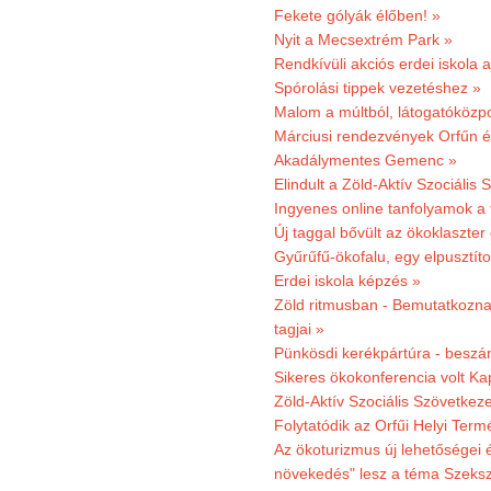
Fekete gólyák élőben! »
Nyit a Mecsextrém Park »
Rendkívüli akciós erdei iskola a
Spórolási tippek vezetéshez »
Malom a múltból, látogatóközpo
Márciusi rendezvények Orfűn 
Akadálymentes Gemenc »
Elindult a Zöld-Aktív Szociális 
Ingyenes online tanfolyamok a
Új taggal bővült az ökoklaszter
Gyűrűfű-ökofalu, egy elpusztít
Erdei iskola képzés »
Zöld ritmusban - Bemutatkoznak
tagjai »
Pünkösdi kerékpártúra - beszá
Sikeres ökokonferencia volt K
Zöld-Aktív Szociális Szövetkez
Folytatódik az Orfűi Helyi Ter
Az ökoturizmus új lehetőségei
növekedés" lesz a téma Szeks