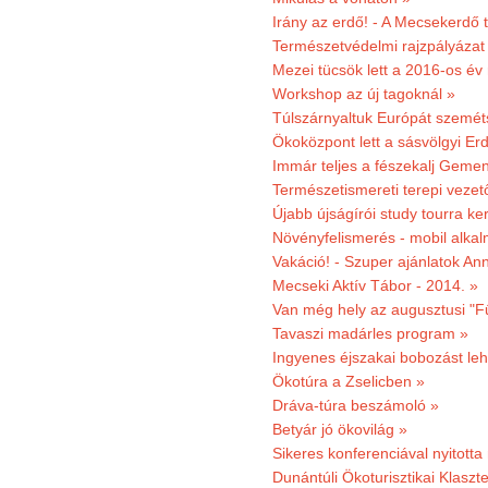
Irány az erdő! - A Mecsekerdő t
Természetvédelmi rajzpályázat 
Mezei tücsök lett a 2016-os év
Workshop az új tagoknál »
Túlszárnyaltuk Európát szemé
Ökoközpont lett a sásvölgyi Er
Immár teljes a fészekalj Geme
Természetismereti terepi vezet
Újabb újságírói study tourra ker
Növényfelismerés - mobil alka
Vakáció! - Szuper ajánlatok An
Mecseki Aktív Tábor - 2014. »
Van még hely az augusztusi "F
Tavaszi madárles program »
Ingyenes éjszakai bobozást le
Ökotúra a Zselicben »
Dráva-túra beszámoló »
Betyár jó ökovilág »
Sikeres konferenciával nyitotta
Dunántúli Ökoturisztikai Klaszte