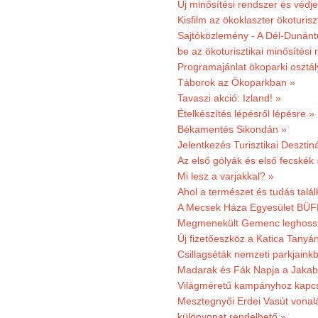
Új minősítési rendszer és védje
Kisfilm az ökoklaszter ökoturisz
Sajtóközlemény - A Dél-Dunántúl
be az ökoturisztikai minősítési 
Programajánlat ökoparki osztál
Táborok az Ökoparkban »
Tavaszi akció: Izland! »
Ételkészítés lépésről lépésre »
Békamentés Sikondán »
Jelentkezés Turisztikai Deszt
Az első gólyák és első fecskék 
Mi lesz a varjakkal? »
Ahol a természet és tudás talál
A Mecsek Háza Egyesület BÜFÉS
Megmenekült Gemenc leghoss
Új fizetőeszköz a Katica Tanyá
Csillagséták nemzeti parkjain
Madarak és Fák Napja a Jaka
Világméretű kampányhoz kapcs
Mesztegnyői Erdei Vasút vonal
különvonat rendelhető »