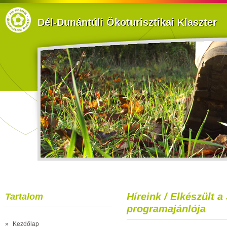
Dél-Dunántúli Ökoturisztikai Klaszter
Híreink / Elkészült a
Tartalom
programajánlója
»
Kezdőlap