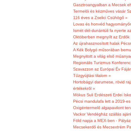
Gasztroangyalban a Mecsek eh
Termelői és kézműves vásár Sz
116 éves a Zselici Csühögő »
Lovas és honvéd hagyományőr
Ismét dél-dunántúli fa nyerte a
Októberben megnyílt az Erdők
Az újrahasznosított halak Pécs
A Kék Bolygó műsorában bemut
Megnyitott a világ első műanya
Regionális Turizmus Konferenc
Szavazzon az Európai Év Fájár
Tűzgyújtási tilalom »
Hortobágyi darumese, rövid raj
értékekről »
Mókus Suli Erdészeti Erdei Isko
Pécsi mandulafa lett a 2019-es
Oxigéntermelő algapavilont ter
Vackor Vendégház szállás aján
Föld napja a MEX-ben - Pályáz
Mecsekerdő és Mecsextrém Par