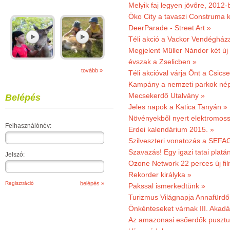
Melyik faj legyen jövőre, 2012
Öko City a tavaszi Construma ki
DeerParade - Street Art »
Téli akció a Vackor Vendégház
Megjelent Müller Nándor két ú
évszak a Zselicben »
tovább »
Téli akcióval várja Önt a Csics
Kampány a nemzeti parkok nép
Mecsekerdő Utalvány »
Belépés
Jeles napok a Katica Tanyán »
Növényekből nyert elektromoss
Felhasználónév:
Erdei kalendárium 2015. »
Szilveszteri vonatozás a SEFAG
Szavazás! Egy igazi tatai platán
Jelszó:
Ozone Network 22 perces új fil
Rekorder királyka »
Regisztráció
Pakssal ismerkedtünk »
Turizmus Világnapja Annafürdő
Önkénteseket várnak III. Akad
Az amazonasi esőerdők pusztu