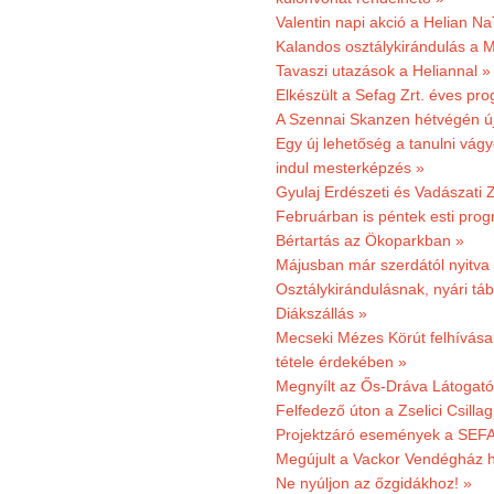
Valentin napi akció a Helian Na
Kalandos osztálykirándulás a 
Tavaszi utazások a Heliannal »
Elkészült a Sefag Zrt. éves pr
A Szennai Skanzen hétvégén újr
Egy új lehetőség a tanulni vá
indul mesterképzés »
Gyulaj Erdészeti és Vadászati 
Februárban is péntek esti prog
Bértartás az Ökoparkban »
Májusban már szerdától nyitva
Osztálykirándulásnak, nyári táb
Diákszállás »
Mecseki Mézes Körút felhívás
tétele érdekében »
Megnyílt az Ős-Dráva Látogat
Felfedező úton a Zselici Csilla
Projektzáró események a SEFA
Megújult a Vackor Vendégház h
Ne nyúljon az őzgidákhoz! »