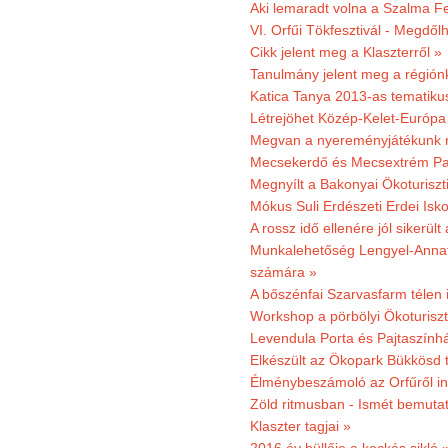
Aki lemaradt volna a Szalma Fes
VI. Orfűi Tökfesztivál - Megdől
Cikk jelent meg a Klaszterről »
Tanulmány jelent meg a régiónk
Katica Tanya 2013-as tematiku
Létrejöhet Közép-Kelet-Európa 
Megvan a nyereményjátékunk 
Mecsekerdő és Mecsextrém Park
Megnyílt a Bakonyai Ökoturiszt
Mókus Suli Erdészeti Erdei Isk
A rossz idő ellenére jól sikerült
Munkalehetőség Lengyel-Anna
számára »
A bőszénfai Szarvasfarm télen i
Workshop a pörbölyi Ökoturisz
Levendula Porta és Pajtaszínhá
Elkészült az Ökopark Bükkösd 
Élménybeszámoló az Orfűről ind
Zöld ritmusban - Ismét bemutat
Klaszter tagjai »