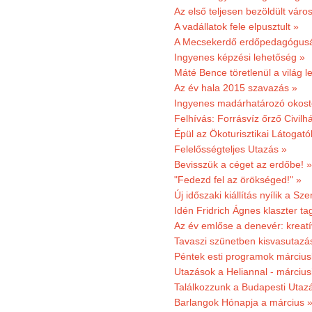
Az első teljesen bezöldült váro
A vadállatok fele elpusztult »
A Mecsekerdő erdőpedagógusáé
Ingyenes képzési lehetőség »
Máté Bence töretlenül a világ le
Az év hala 2015 szavazás »
Ingyenes madárhatározó okost
Felhívás: Forrásvíz őrző Civilh
Épül az Ökoturisztikai Látogat
Felelősségteljes Utazás »
Bevisszük a céget az erdőbe! »
"Fedezd fel az örökséged!" »
Új időszaki kiállítás nyílik a S
Idén Fridrich Ágnes klaszter ta
Az év emlőse a denevér: kreat
Tavaszi szünetben kisvasutazá
Péntek esti programok márciusb
Utazások a Heliannal - márciusi
Találkozzunk a Budapesti Utazás
Barlangok Hónapja a március 