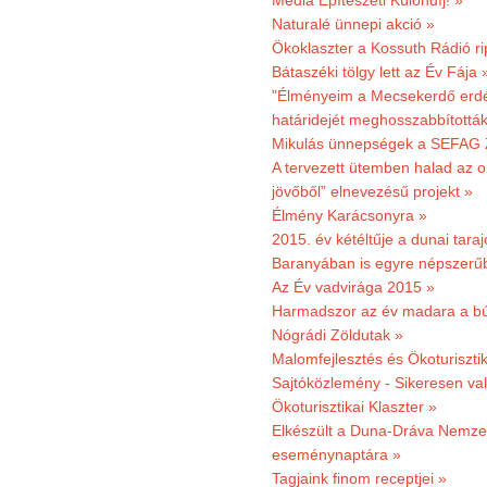
Média Építészeti Különdíj! »
Naturalé ünnepi akció »
Ökoklaszter a Kossuth Rádió r
Bátaszéki tölgy lett az Év Fája 
"Élményeim a Mecsekerdő erdés
határidejét meghosszabbították
Mikulás ünnepségek a SEFAG Z
A tervezett ütemben halad az o
jövőből” elnevezésű projekt »
Élmény Karácsonyra »
2015. év kétéltűje a dunai tara
Baranyában is egyre népszerű
Az Év vadvirága 2015 »
Harmadszor az év madara a b
Nógrádi Zöldutak »
Malomfejlesztés és Ökoturiszti
Sajtóközlemény - Sikeresen való
Ökoturisztikai Klaszter »
Elkészült a Duna-Dráva Nemzet
eseménynaptára »
Tagjaink finom receptjei »