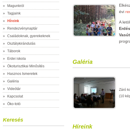
Elkés
»
Magunkról
évi
re
»
Tagjaink
»
Híreink
A let
Erdés
»
Rendezvénynaptár
Vasút
»
Családoknak, gyerekeknek
progr
»
Osztálykirándulás
»
Táborok
»
Erdei iskola
Galéria
»
Ökoturisztikai Minősítés
»
Hasznos Ismeretek
»
Galéria
»
Videótár
Záró k
(10 ké
»
Kapcsolat
»
Öko-totó
Keresés
Híreink