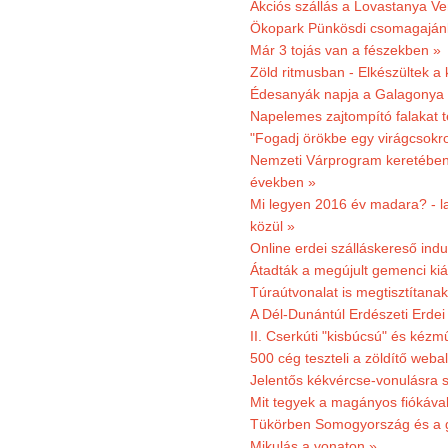
Akciós szállás a Lovastanya V
Ökopark Pünkösdi csomagajánl
Már 3 tojás van a fészekben »
Zöld ritmusban - Elkészültek a 
Édesanyák napja a Galagonya
Napelemes zajtompító falakat 
"Fogadj örökbe egy virágcsokro
Nemzeti Várprogram keretében 3
években »
Mi legyen 2016 év madara? - la
közül »
Online erdei szálláskereső indu
Átadták a megújult gemenci kiál
Túraútvonalat is megtisztítana
A Dél-Dunántúl Erdészeti Erdei
II. Cserkúti "kisbúcsú" és kéz
500 cég teszteli a zöldítő weba
Jelentős kékvércse-vonulásra 
Mit tegyek a magányos fiókáva
Tükörben Somogyország és a 
Mikulás a vonaton »