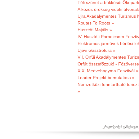
Téli szünet a bükkösdi Ökopar
A közös örökség vidéki útvonala
Újra Akadálymentes Turizmus 
Routes To Roots »
Husztóti Majális »
IV. Husztóti Paradicsom Fesztiv
Elektromos járművek bérlési l
Újévi Gasztrotúra »
VII. Orfűi Akadálymentes Turi
Orfűt összefőzzük! - Főzőverse
XIX. Medvehagyma Fesztivál »
Leader Projekt bemutatása »
Nemzetközi fenntartható turiszt
»
Adatvédelmi nyilatkozat