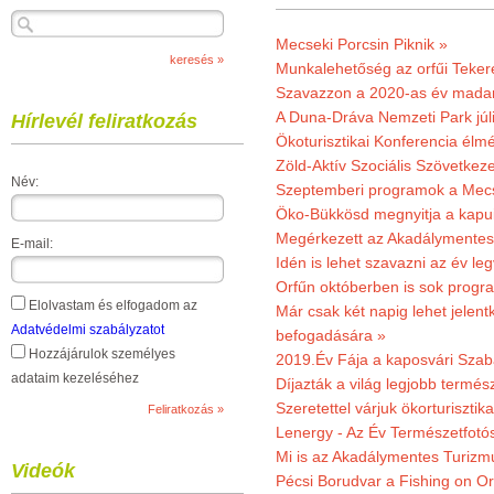
Mecseki Porcsin Piknik »
Munkalehetőség az orfűi Teker
Szavazzon a 2020-as év madar
A Duna-Dráva Nemzeti Park júli
Hírlevél feliratkozás
Ökoturisztikai Konferencia él
Zöld-Aktív Szociális Szövetkez
Név:
Szeptemberi programok a Mec
Öko-Bükkösd megnyitja a kapui
Megérkezett az Akadálymentes
E-mail:
Idén is lehet szavazni az év leg
Orfűn októberben is sok progr
Elolvastam és elfogadom az
Már csak két napig lehet jele
Adatvédelmi szabályzatot
befogadására »
Hozzájárulok személyes
2019.Év Fája a kaposvári Szaba
adataim kezeléséhez
Díjazták a világ legjobb termész
Szeretettel várjuk ökorturisztik
Lenergy - Az Év Természetfotó
Mi is az Akadálymentes Turizm
Videók
Pécsi Borudvar a Fishing on Or