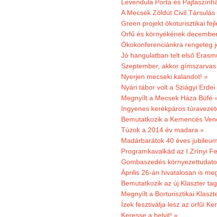
Levendula Porta és Pajtaszính
A Mecsek Zöldút Civil Társulá
Green projekt ökoturisztikai fejl
Orfű és környékének december 
Ökokonferenciánkra rengeteg j
Jó hangulatban telt első Erasm
Szeptember, akkor gímszarvas 
Nyerjen mecseki kalandot! »
Nyári tábor volt a Sziágyi Erdei
Megnyílt a Mecsek Háza Büfé 
Ingyenes kerékpáros túravezet
Bemutatkozik a Kemencés Vendé
Túzok a 2014 év madara »
Madárbarátok 40 éves jubileu
Programkavalkád az I.Zrínyi Fe
Gombaszedés környezettudato
Április 26-án hivatalosan is m
Bemutatkozik az új Klaszter t
Megnyílt a Borturisztikai Klasz
Ízek fesztiválja lesz az orfűi 
Keresse a helyit! »