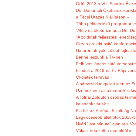
Orfű: 2013 a Vízi Sportok Éve 
Dél-Dunántúli Ökoturisztikai Kla
a Pécsi Utazás Kiállításon »
Több példaértékű programot te
"Aktív és ökoturizmus a Dél-Du
"A zöldutak fejlesztési lehetős
Green projekt nyitó konferenci
Határon átnyúló zöldút fejleszté
Benne leszünk a TV-ben »
Felhívás lángos sütő versenyre
Elindult a 2019-es Év Fája ver
Ökojáték felhívás »
A bátaszéki tölgy lett idén az E
Üzemszünet az almamelléki ki
A Tolnai Zöldúton csodás termész
kalandok várják »
Kis lilik az Európai Bizottság 
Legviccesebb állatfotók 2016-b
Nyári “last minute” ajánlat a 
Válasz érkezett a manóktól »