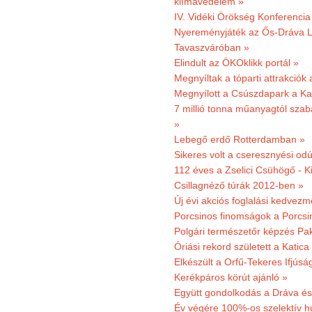
klímavédelem »
IV. Vidéki Örökség Konferencia
Nyereményjáték az Ős-Dráva L
Tavaszváróban »
Elindult az ÖKOklikk portál »
Megnyíltak a tóparti attrakciók
Megnyílott a Csúszdapark a Ka
7 millió tonna műanyagtól sza
»
Lebegő erdő Rotterdamban »
Sikeres volt a cseresznyési odú
112 éves a Zselici Csühögő - K
Csillagnéző túrák 2012-ben »
Új évi akciós foglalási kedvez
Porcsinos finomságok a Porcsi
Polgári természetőr képzés Pa
Óriási rekord született a Katic
Elkészült a Orfű-Tekeres Ifjúsá
Kerékpáros körút ajánló »
Együtt gondolkodás a Dráva és 
Év végére 100%-os szelektív h