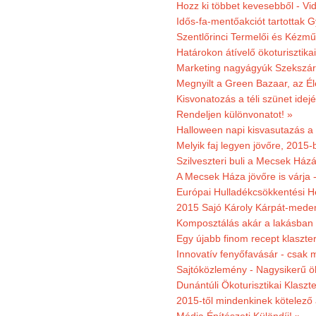
Hozz ki többet kevesebből - Vi
Idős-fa-mentőakciót tartottak 
Szentlőrinci Termelői és Kézm
Határokon átívelő ökoturisztika
Marketing nagyágyúk Szekszárd
Megnyilt a Green Bazaar, az É
Kisvonatozás a téli szünet idej
Rendeljen különvonatot! »
Halloween napi kisvasutazás a
Melyik faj legyen jövőre, 2015
Szilveszteri buli a Mecsek Ház
A Mecsek Háza jövőre is várja 
Európai Hulladékcsökkentési H
2015 Sajó Károly Kárpát-mede
Komposztálás akár a lakásban 
Egy újabb finom recept klaszter
Innovatív fenyőfavásár - csak 
Sajtóközlemény - Nagysikerű öko
Dunántúli Ökoturisztikai Klaszte
2015-től mindenkinek kötelező 