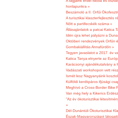
A tagjaink erdei iskola és osztál
honlapunkra »
Beszámoló a II. Orfűi Ökofeszti
A turisztikai klaszterfejlesztés
Nőtt a partifecskék száma »
Állásajánlatok a patcai Katica
Idén újra lehet pályázni a Dun
Októberi rendezvények Orfűn 
Gombakiállítás Annafürdőn »
Tegyen javaslatot a 2017. év v
Katica Tanya elnyerte az Európ
Karácsonyi ajándékutalvány a H
Vadászati workshopon vett rés
Ismét lesz Nagyanyáink kosztol
Külföldi kerékpáros ifjúsági cs
Meghívó a Cross-Border Bike P
Van még hely a Kikerics Erdész
"Az év ökoturisztikai létesítmén
»
Dél-Dunántúli Ökoturisztikai Kl
Észak-Magyarországot látogatt