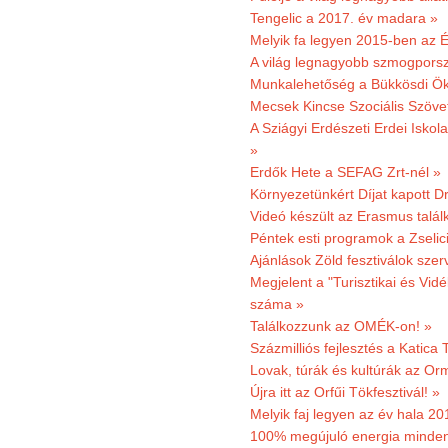
Tengelic a 2017. év madara »
Melyik fa legyen 2015-ben az É
A világ legnagyobb szmogporsz
Munkalehetőség a Bükkösdi Ök
Mecsek Kincse Szociális Szöve
A Sziágyi Erdészeti Erdei Iskol
»
Erdők Hete a SEFAG Zrt-nél »
Környezetünkért Díjat kapott D
Videó készült az Erasmus talál
Péntek esti programok a Zselic
Ajánlások Zöld fesztiválok sze
Megjelent a "Turisztikai és Vid
száma »
Találkozzunk az OMÉK-on! »
Százmilliós fejlesztés a Katica
Lovak, túrák és kultúrák az O
Újra itt az Orfűi Tökfesztivál! »
Melyik faj legyen az év hala 2
100% megújuló energia minden