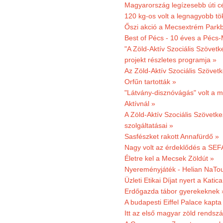
Magyarország legízesebb úti cé
120 kg-os volt a legnagyobb tök
Őszi akció a Mecsextrém Park
Best of Pécs - 10 éves a Pécs-
"A Zöld-Aktív Szociális Szövetk
projekt részletes programja »
Az Zöld-Aktív Szociális Szövetk
Orfűn tartották »
"Látvány-disznóvágás" volt a m
Aktívnál »
A Zöld-Aktív Szociális Szövetke
szolgáltatásai »
Sasfészket rakott Annafürdő »
Nagy volt az érdeklődés a SEF
Életre kel a Mecsek Zöldút »
Nyereményjáték - Helian NaTou
Üzleti Etikai Díjat nyert a Katic
Erdőgazda tábor gyerekeknek 
A budapesti Eiffel Palace kapta
Itt az első magyar zöld rendsz