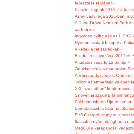
fejlesztése témában »
Klaszter tagunk 2013. évi falusi
Az év vadvirága 2016-ban: mocs
A Duna-Dráva Nemzeti Park is a
partnere »
Ingyenes nyílt túrák az I. Orfűi
Nyerjen családi belépőt a Kat
Kikeltek a rétisas fiókák »
Elindult a szavazás a 2017-es 
A tudatos vásárló 12 pontja »
Odúkkal védik a madarakat Sa
Áprilisi rendezvények Orfűn és
"Mikor az emberiség valóban fe
XXI. században" konferencia les
Szlovéniai szakmai tanulmányút
Zöld ritmusban - Újabb bemuta
Bemutatkozik a Szennai Skanzen
Első újságírói study tour besz
Itassuk a nyári hőségben a ma
Megújul a karapancsai vadászk