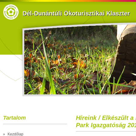
Dél-Dunántúli Ökoturisztikai Klaszter
Híreink / Elkészült 
Tartalom
Park Igazgatóság 20
»
Kezdőlap