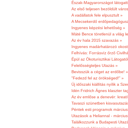
Észak-Magyarországot látogatt
Az első teljesen bezöldült váro
A vadállatok fele elpusztult »
A Mecsekerdő erdőpedagógusáé
Ingyenes képzési lehetőség »
Máté Bence töretlenül a világ le
Az év hala 2015 szavazás »
Ingyenes madárhatározó okost
Felhívás: Forrásvíz őrző Civilh
Épül az Ökoturisztikai Látogat
Felelősségteljes Utazás »
Bevisszük a céget az erdőbe! »
"Fedezd fel az örökséged!" »
Új időszaki kiállítás nyílik a S
Idén Fridrich Ágnes klaszter ta
Az év emlőse a denevér: kreat
Tavaszi szünetben kisvasutazá
Péntek esti programok márciusb
Utazások a Heliannal - márciusi
Találkozzunk a Budapesti Utazás