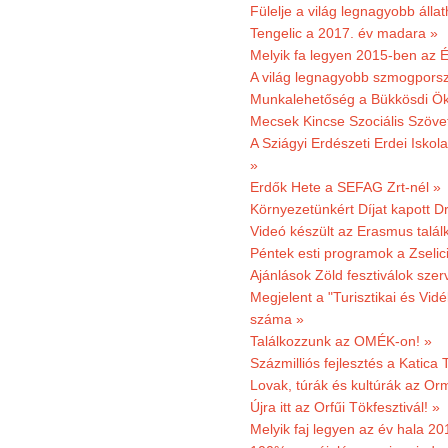
Fülelje a világ legnagyobb álla
Tengelic a 2017. év madara »
Melyik fa legyen 2015-ben az É
A világ legnagyobb szmogporsz
Munkalehetőség a Bükkösdi Ök
Mecsek Kincse Szociális Szöve
A Sziágyi Erdészeti Erdei Iskol
»
Erdők Hete a SEFAG Zrt-nél »
Környezetünkért Díjat kapott D
Videó készült az Erasmus talál
Péntek esti programok a Zselic
Ajánlások Zöld fesztiválok sze
Megjelent a "Turisztikai és Vid
száma »
Találkozzunk az OMÉK-on! »
Százmilliós fejlesztés a Katica
Lovak, túrák és kultúrák az O
Újra itt az Orfűi Tökfesztivál! »
Melyik faj legyen az év hala 2