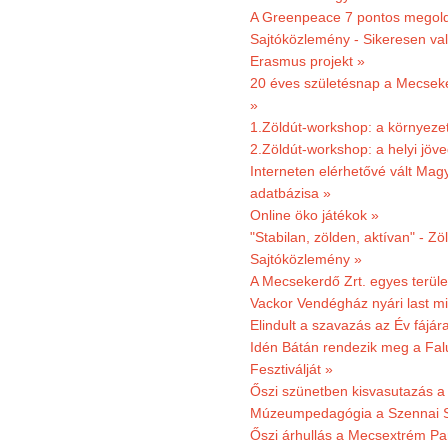
A Greenpeace 7 pontos megoldás
Sajtóközlemény - Sikeresen val
Erasmus projekt »
20 éves születésnap a Mecsekerd
»
1.Zöldút-workshop: a környezet
2.Zöldút-workshop: a helyi jöv
Interneten elérhetővé vált Mag
adatbázisa »
Online öko játékok »
"Stabilan, zölden, aktívan" - Zö
Sajtóközlemény »
A Mecsekerdő Zrt. egyes terület
Vackor Vendégház nyári last mi
Elindult a szavazás az Év fájár
Idén Bátán rendezik meg a Fa
Fesztiválját »
Őszi szünetben kisvasutazás a
Múzeumpedagógia a Szennai 
Őszi árhullás a Mecsextrém Pa