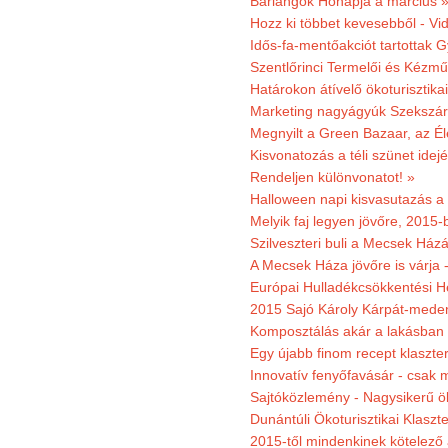
Barlangok Hónapja a március 
Hozz ki többet kevesebből - Vi
Idős-fa-mentőakciót tartottak 
Szentlőrinci Termelői és Kézm
Határokon átívelő ökoturisztika
Marketing nagyágyúk Szekszárd
Megnyilt a Green Bazaar, az É
Kisvonatozás a téli szünet idej
Rendeljen különvonatot! »
Halloween napi kisvasutazás a
Melyik faj legyen jövőre, 2015
Szilveszteri buli a Mecsek Ház
A Mecsek Háza jövőre is várja 
Európai Hulladékcsökkentési H
2015 Sajó Károly Kárpát-mede
Komposztálás akár a lakásban 
Egy újabb finom recept klaszter
Innovatív fenyőfavásár - csak 
Sajtóközlemény - Nagysikerű öko
Dunántúli Ökoturisztikai Klaszte
2015-től mindenkinek kötelező 