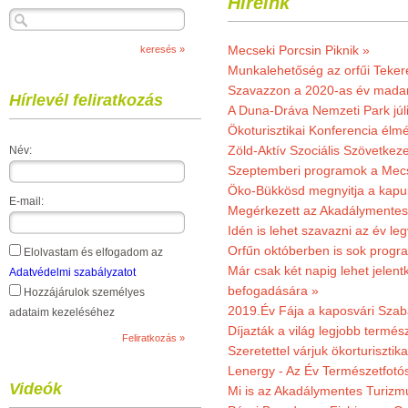
Híreink
Mecseki Porcsin Piknik »
Munkalehetőség az orfűi Teker
Szavazzon a 2020-as év madar
Hírlevél feliratkozás
A Duna-Dráva Nemzeti Park júli
Ökoturisztikai Konferencia él
Zöld-Aktív Szociális Szövetkez
Név:
Szeptemberi programok a Mec
Öko-Bükkösd megnyitja a kapui
E-mail:
Megérkezett az Akadálymentes
Idén is lehet szavazni az év leg
Orfűn októberben is sok progr
Elolvastam és elfogadom az
Már csak két napig lehet jele
Adatvédelmi szabályzatot
befogadására »
Hozzájárulok személyes
2019.Év Fája a kaposvári Szaba
adataim kezeléséhez
Díjazták a világ legjobb termész
Szeretettel várjuk ökorturisztik
Lenergy - Az Év Természetfotó
Videók
Mi is az Akadálymentes Turizm