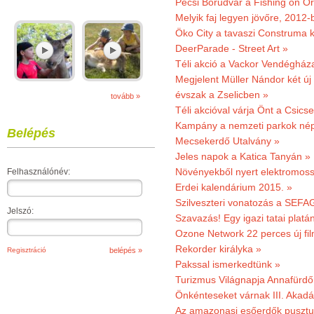
Pécsi Borudvar a Fishing on Or
Melyik faj legyen jövőre, 2012
Öko City a tavaszi Construma ki
DeerParade - Street Art »
Téli akció a Vackor Vendégház
Megjelent Müller Nándor két ú
évszak a Zselicben »
tovább »
Téli akcióval várja Önt a Csics
Kampány a nemzeti parkok nép
Belépés
Mecsekerdő Utalvány »
Jeles napok a Katica Tanyán »
Növényekből nyert elektromoss
Felhasználónév:
Erdei kalendárium 2015. »
Szilveszteri vonatozás a SEFAG
Jelszó:
Szavazás! Egy igazi tatai platán
Ozone Network 22 perces új fil
Rekorder királyka »
Regisztráció
Pakssal ismerkedtünk »
Turizmus Világnapja Annafürdő
Önkénteseket várnak III. Akad
Az amazonasi esőerdők pusztu