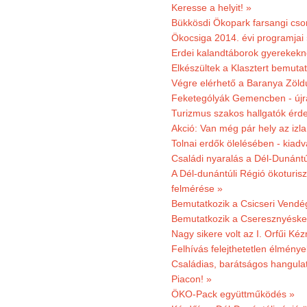
Keresse a helyit! »
Bükkösdi Ökopark farsangi cso
Ökocsiga 2014. évi programjai
Erdei kalandtáborok gyerekekn
Elkészültek a Klasztert bemutat
Végre elérhető a Baranya Zöldú
Feketególyák Gemencben - újr
Turizmus szakos hallgatók érdek
Akció: Van még pár hely az izla
Tolnai erdők ölelésében - kiad
Családi nyaralás a Dél-Dunánt
A Dél-dunántúli Régió ökoturisz
felmérése »
Bemutatkozik a Csicseri Vendég
Bemutatkozik a Cseresznyéskert 
Nagy sikere volt az I. Orfűi K
Felhívás felejthetetlen élmény
Családias, barátságos hangulat
Piacon! »
ÖKO-Pack együttműködés »