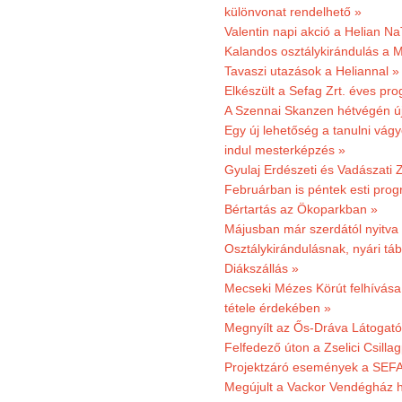
különvonat rendelhető »
Valentin napi akció a Helian Na
Kalandos osztálykirándulás a 
Tavaszi utazások a Heliannal »
Elkészült a Sefag Zrt. éves pr
A Szennai Skanzen hétvégén újr
Egy új lehetőség a tanulni vá
indul mesterképzés »
Gyulaj Erdészeti és Vadászati 
Februárban is péntek esti prog
Bértartás az Ökoparkban »
Májusban már szerdától nyitva
Osztálykirándulásnak, nyári táb
Diákszállás »
Mecseki Mézes Körút felhívás
tétele érdekében »
Megnyílt az Ős-Dráva Látogat
Felfedező úton a Zselici Csilla
Projektzáró események a SEFA
Megújult a Vackor Vendégház h