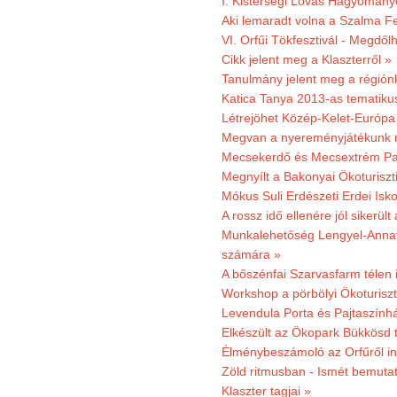
I. Kistérségi Lovas Hagyomány
Aki lemaradt volna a Szalma Fes
VI. Orfűi Tökfesztivál - Megdől
Cikk jelent meg a Klaszterről »
Tanulmány jelent meg a régiónk
Katica Tanya 2013-as tematiku
Létrejöhet Közép-Kelet-Európa 
Megvan a nyereményjátékunk 
Mecsekerdő és Mecsextrém Park
Megnyílt a Bakonyai Ökoturiszt
Mókus Suli Erdészeti Erdei Isk
A rossz idő ellenére jól sikerült
Munkalehetőség Lengyel-Anna
számára »
A bőszénfai Szarvasfarm télen i
Workshop a pörbölyi Ökoturisz
Levendula Porta és Pajtaszínhá
Elkészült az Ökopark Bükkösd 
Élménybeszámoló az Orfűről ind
Zöld ritmusban - Ismét bemutat
Klaszter tagjai »