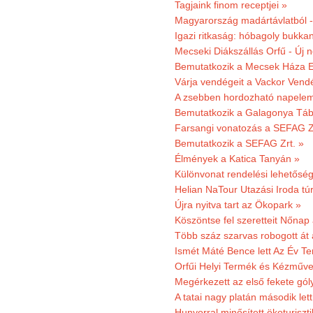
Tagjaink finom receptjei »
Magyarország madártávlatból 
Igazi ritkaság: hóbagoly bukkan
Mecseki Diákszállás Orfű - Új n
Bemutatkozik a Mecsek Háza E
Várja vendégeit a Vackor Vend
A zsebben hordozható napeleme
Bemutatkozik a Galagonya Táb
Farsangi vonatozás a SEFAG Zr
Bemutatkozik a SEFAG Zrt. »
Élmények a Katica Tanyán »
Különvonat rendelési lehetőség
Helian NaTour Utazási Iroda tú
Újra nyitva tart az Ökopark »
Köszöntse fel szeretteit Nőna
Több száz szarvas robogott át
Ismét Máté Bence lett Az Év T
Orfűi Helyi Termék és Kézműve
Megérkezett az első fekete gó
A tatai nagy platán második le
Hunyorral minősített ökoturiszti