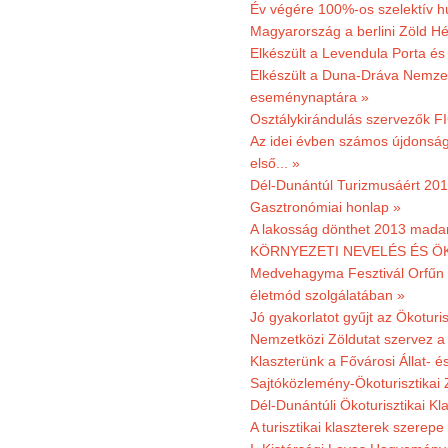
Év végére 100%-os szelektív h
Magyarország a berlini Zöld Hé
Elkészült a Levendula Porta és 
Elkészült a Duna-Dráva Nemzet
eseménynaptára »
Osztálykirándulás szervezők F
Az idei évben számos újdonság 
első... »
Dél-Dunántúl Turizmusáért 2011
Gasztronómiai honlap »
A lakosság dönthet 2013 madar
KÖRNYEZETI NEVELÉS ÉS ÖK
Medvehagyma Fesztivál Orfűn 
életmód szolgálatában »
Jó gyakorlatot gyűjt az Ökoturis
Nemzetközi Zöldutat szervez a 
Klaszterünk a Fővárosi Állat- 
Sajtóközlemény-Ökoturisztikai 
Dél-Dunántúli Ökoturisztikai Kl
A turisztikai klaszterek szerep