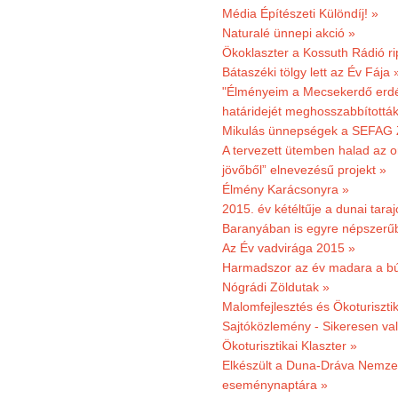
Média Építészeti Különdíj! »
Naturalé ünnepi akció »
Ökoklaszter a Kossuth Rádió r
Bátaszéki tölgy lett az Év Fája 
"Élményeim a Mecsekerdő erdés
határidejét meghosszabbították
Mikulás ünnepségek a SEFAG Z
A tervezett ütemben halad az o
jövőből” elnevezésű projekt »
Élmény Karácsonyra »
2015. év kétéltűje a dunai tara
Baranyában is egyre népszerű
Az Év vadvirága 2015 »
Harmadszor az év madara a b
Nógrádi Zöldutak »
Malomfejlesztés és Ökoturiszti
Sajtóközlemény - Sikeresen való
Ökoturisztikai Klaszter »
Elkészült a Duna-Dráva Nemzet
eseménynaptára »