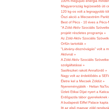
100% megújuló energia minden
Magyarország legízesebb úti cé
120 kg-os volt a legnagyobb tök
Őszi akció a Mecsextrém Park
Best of Pécs - 10 éves a Pécs-
"A Zöld-Aktív Szociális Szövetk
projekt részletes programja »
Az Zöld-Aktív Szociális Szövetk
Orfűn tartották »
"Látvány-disznóvágás" volt a m
Aktívnál »
A Zöld-Aktív Szociális Szövetke
szolgáltatásai »
Sasfészket rakott Annafürdő »
Nagy volt az érdeklődés a SEF
Életre kel a Mecsek Zöldút »
Nyereményjáték - Helian NaTou
Üzleti Etikai Díjat nyert a Katic
Erdőgazda tábor gyerekeknek 
A budapesti Eiffel Palace kapta
Itt az első magyar zöld rendsz