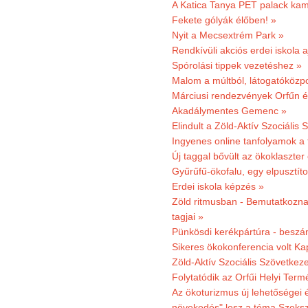
A Katica Tanya PET palack kamp
Fekete gólyák élőben! »
Nyit a Mecsextrém Park »
Rendkívüli akciós erdei iskola a
Spórolási tippek vezetéshez »
Malom a múltból, látogatóközpo
Márciusi rendezvények Orfűn 
Akadálymentes Gemenc »
Elindult a Zöld-Aktív Szociális 
Ingyenes online tanfolyamok a
Új taggal bővült az ökoklaszter
Gyűrűfű-ökofalu, egy elpusztít
Erdei iskola képzés »
Zöld ritmusban - Bemutatkoznak
tagjai »
Pünkösdi kerékpártúra - beszá
Sikeres ökokonferencia volt K
Zöld-Aktív Szociális Szövetkez
Folytatódik az Orfűi Helyi Ter
Az ökoturizmus új lehetőségei
növekedés" lesz a téma Szeks