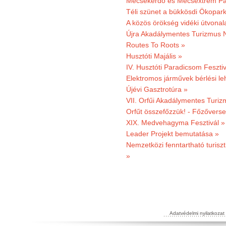
Mecsekerdő és Mecsextrém Par
Téli szünet a bükkösdi Ökopar
A közös örökség vidéki útvonala
Újra Akadálymentes Turizmus 
Routes To Roots »
Husztóti Majális »
IV. Husztóti Paradicsom Fesztiv
Elektromos járművek bérlési l
Újévi Gasztrotúra »
VII. Orfűi Akadálymentes Turi
Orfűt összefőzzük! - Főzőverse
XIX. Medvehagyma Fesztivál »
Leader Projekt bemutatása »
Nemzetközi fenntartható turiszt
»
Adatvédelmi nyilatkozat