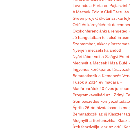
Levendula Porta és Pajtaszính
A Mecsek Zöldút Civil Társulá
Green projekt ökoturisztikai fejl
Orfű és környékének december 
Ökokonferenciánkra rengeteg j
Jó hangulatban telt első Erasm
Szeptember, akkor gímszarvas 
Nyerjen mecseki kalandot! »
Nyári tábor volt a Sziágyi Erdei
Megnyílt a Mecsek Háza Büfé 
Ingyenes kerékpáros túravezet
Bemutatkozik a Kemencés Vendé
Túzok a 2014 év madara »
Madárbarátok 40 éves jubileu
Programkavalkád az I.Zrínyi Fe
Gombaszedés környezettudato
Április 26-án hivatalosan is m
Bemutatkozik az új Klaszter t
Megnyílt a Borturisztikai Klasz
Ízek fesztiválja lesz az orfűi 