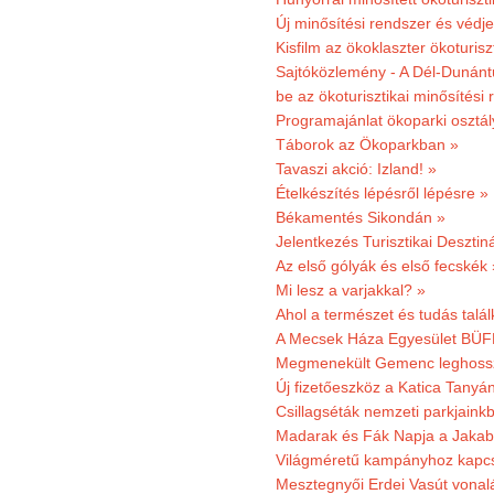
Új minősítési rendszer és védje
Kisfilm az ökoklaszter ökoturisz
Sajtóközlemény - A Dél-Dunántúl
be az ökoturisztikai minősítési 
Programajánlat ökoparki osztál
Táborok az Ökoparkban »
Tavaszi akció: Izland! »
Ételkészítés lépésről lépésre »
Békamentés Sikondán »
Jelentkezés Turisztikai Deszt
Az első gólyák és első fecskék 
Mi lesz a varjakkal? »
Ahol a természet és tudás talál
A Mecsek Háza Egyesület BÜFÉS
Megmenekült Gemenc leghoss
Új fizetőeszköz a Katica Tanyá
Csillagséták nemzeti parkjain
Madarak és Fák Napja a Jaka
Világméretű kampányhoz kapcs
Mesztegnyői Erdei Vasút vonal