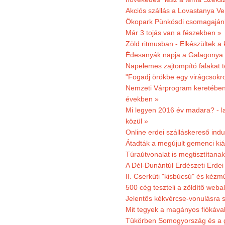
Akciós szállás a Lovastanya V
Ökopark Pünkösdi csomagajánl
Már 3 tojás van a fészekben »
Zöld ritmusban - Elkészültek a 
Édesanyák napja a Galagonya
Napelemes zajtompító falakat 
"Fogadj örökbe egy virágcsokro
Nemzeti Várprogram keretében 3
években »
Mi legyen 2016 év madara? - la
közül »
Online erdei szálláskereső indu
Átadták a megújult gemenci kiál
Túraútvonalat is megtisztítana
A Dél-Dunántúl Erdészeti Erdei
II. Cserkúti "kisbúcsú" és kéz
500 cég teszteli a zöldítő weba
Jelentős kékvércse-vonulásra 
Mit tegyek a magányos fiókáva
Tükörben Somogyország és a 