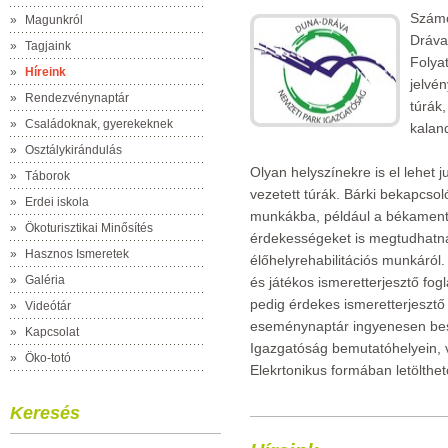
Számo
»
Magunkról
Dráva
»
Tagjaink
Folya
»
Híreink
jelvé
»
Rendezvénynaptár
túrák,
»
Családoknak, gyerekeknek
kalan
»
Osztálykirándulás
Olyan helyszínekre is el lehet 
»
Táborok
vezetett túrák. Bárki bekapcso
»
Erdei iskola
munkákba, például a békamen
»
Ökoturisztikai Minősítés
érdekességeket is megtudhatn
»
Hasznos Ismeretek
élőhelyrehabilitációs munkáról.
»
Galéria
és játékos ismeretterjesztő fogl
pedig érdekes ismeretterjesztő
»
Videótár
eseménynaptár ingyenesen be
»
Kapcsolat
Igazgatóság bemutatóhelyein, 
»
Öko-totó
Elekrtonikus formában letölthet
Keresés