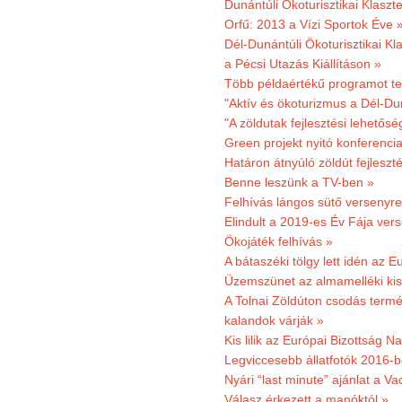
Dunántúli Ökoturisztikai Klaszte
Orfű: 2013 a Vízi Sportok Éve 
Dél-Dunántúli Ökoturisztikai Kla
a Pécsi Utazás Kiállításon »
Több példaértékű programot te
"Aktív és ökoturizmus a Dél-Du
"A zöldutak fejlesztési lehetős
Green projekt nyitó konferenci
Határon átnyúló zöldút fejleszté
Benne leszünk a TV-ben »
Felhívás lángos sütő versenyre
Elindult a 2019-es Év Fája ver
Ökojáték felhívás »
A bátaszéki tölgy lett idén az E
Üzemszünet az almamelléki ki
A Tolnai Zöldúton csodás termész
kalandok várják »
Kis lilik az Európai Bizottság 
Legviccesebb állatfotók 2016-b
Nyári “last minute” ajánlat a 
Válasz érkezett a manóktól »