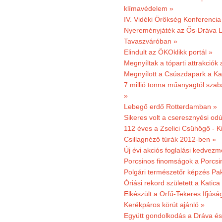
klímavédelem »
IV. Vidéki Örökség Konferencia
Nyereményjáték az Ős-Dráva L
Tavaszváróban »
Elindult az ÖKOklikk portál »
Megnyíltak a tóparti attrakciók
Megnyílott a Csúszdapark a Ka
7 millió tonna műanyagtól sza
»
Lebegő erdő Rotterdamban »
Sikeres volt a cseresznyési odú
112 éves a Zselici Csühögő - K
Csillagnéző túrák 2012-ben »
Új évi akciós foglalási kedvez
Porcsinos finomságok a Porcsi
Polgári természetőr képzés Pa
Óriási rekord született a Katic
Elkészült a Orfű-Tekeres Ifjúsá
Kerékpáros körút ajánló »
Együtt gondolkodás a Dráva és 