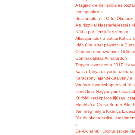
A tagjaink erdei iskola és osztál
honlapunkra »
Beszámoló a II. Orfűi Ökofeszti
A turisztikai klaszterfejlesztés
Nőtt a partifecskék száma »
Állásajánlatok a patcai Katica
Idén újra lehet pályázni a Dun
Októberi rendezvények Orfűn 
Gombakiállítás Annafürdőn »
Tegyen javaslatot a 2017. év v
Katica Tanya elnyerte az Európ
Karácsonyi ajándékutalvány a H
Vadászati workshopon vett rés
Ismét lesz Nagyanyáink kosztol
Külföldi kerékpáros ifjúsági cs
Meghívó a Cross-Border Bike P
Van még hely a Kikerics Erdész
"Az év ökoturisztikai létesítmén
»
Dél-Dunántúli Ökoturisztikai Kl