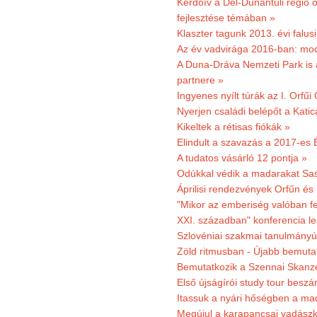
Kérdőív a Dél-Dunántúli régió ö
fejlesztése témában »
Klaszter tagunk 2013. évi falusi
Az év vadvirága 2016-ban: mocs
A Duna-Dráva Nemzeti Park is a
partnere »
Ingyenes nyílt túrák az I. Orfűi
Nyerjen családi belépőt a Kat
Kikeltek a rétisas fiókák »
Elindult a szavazás a 2017-es 
A tudatos vásárló 12 pontja »
Odúkkal védik a madarakat Sa
Áprilisi rendezvények Orfűn és
"Mikor az emberiség valóban fe
XXI. században" konferencia les
Szlovéniai szakmai tanulmányút
Zöld ritmusban - Újabb bemuta
Bemutatkozik a Szennai Skanzen
Első újságírói study tour besz
Itassuk a nyári hőségben a ma
Megújul a karapancsai vadászk