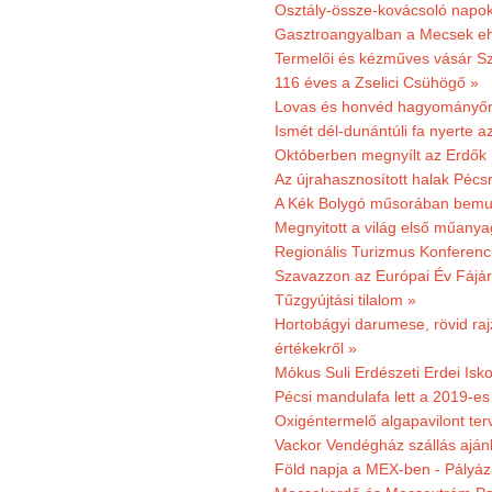
Osztály-össze-kovácsoló napok
Gasztroangyalban a Mecsek eh
Termelői és kézműves vásár Sz
116 éves a Zselici Csühögő »
Lovas és honvéd hagyományőr
Ismét dél-dunántúli fa nyerte a
Októberben megnyílt az Erdők
Az újrahasznosított halak Pécs
A Kék Bolygó műsorában bemut
Megnyitott a világ első műanya
Regionális Turizmus Konferenc
Szavazzon az Európai Év Fájár
Tűzgyújtási tilalom »
Hortobágyi darumese, rövid raj
értékekről »
Mókus Suli Erdészeti Erdei Isko
Pécsi mandulafa lett a 2019-es
Oxigéntermelő algapavilont ter
Vackor Vendégház szállás aján
Föld napja a MEX-ben - Pályáz