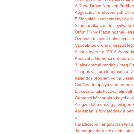
A Duna-Dráva Nemzeti Parkban f
Augusztusi rendezvények Orfű
Előfoglalási kedvezmények a He
Szennai Skanzen téli nyitva tar
Orfűn Piknik Plázst hoznak létr
Őznász - fokozott balesetveszé
Csodálatos drónnal készült légi
A haris nyerte a "2016 év mada
Kenuval a Gemenci erdőben, a
3. alkalommal rendezik meg Cse
1 napos vízitúra lehetőség a D
Kalandos program volt a Dese
Nat Geo fotópályazatán nem vo
Előkészítő találkozóval elindul
Gemenci kócsagokra figyel a vi
A legzöldebb ország a világon 
Áprilisban is folytatódnak a pé
»
Paradicsomi hangulatban telt 
Jó hangulatban telt az idei uto