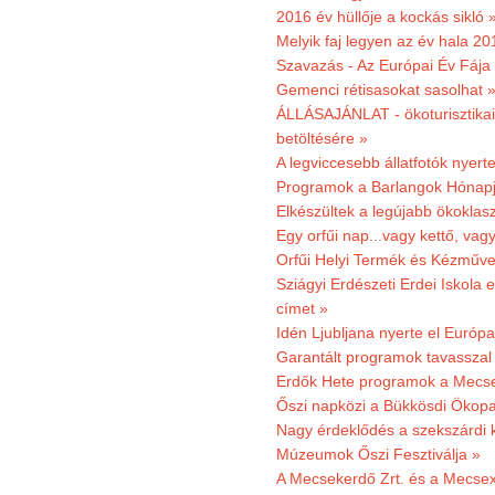
2016 év hüllője a kockás sikló 
Melyik faj legyen az év hala 2
Szavazás - Az Európai Év Fája
Gemenci rétisasokat sasolhat 
ÁLLÁSAJÁNLAT - ökoturisztikai
betöltésére »
A legviccesebb állatfotók nyert
Programok a Barlangok Hónapj
Elkészültek a legújabb ökoklas
Egy orfűi nap...vagy kettő, vag
Orfűi Helyi Termék és Kézműv
Sziágyi Erdészeti Erdei Iskola e
címet »
Idén Ljubljana nyerte el Európ
Garantált programok tavasszal
Erdők Hete programok a Mecs
Őszi napközi a Bükkösdi Ökop
Nagy érdeklődés a szekszárdi 
Múzeumok Őszi Fesztiválja »
A Mecsekerdő Zrt. és a Mecsex