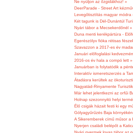
Ne nyúljon az őzgidákhoz! »
DeerParade - Street Art kézmű
Levegőtisztítás magyar módra 
Két tagunk is Dél-Dunántúl Turi
Nyári tábor a Mecsekerdőnél »
Duna menti kerékpártúra - Előfo
Egerészölyv fióka rétisas fész
Szavazzon a 2017-es év madar
Januári előfoglalási kedvezmén
2016-os év hala a compó lett »
Januárban is folytatódik a pént
Interaktív ismeretszerzés a T
Átadásra kerültek az ökoturiszt
Nagyatád-Rinyamente Turisztik
Már lehet jelentkezni az orfűi 
Holnap szezonnyitó helyi termé
Élő csigák házait festi ki egy 
Gólyagyűrűzés Baja környékén
A Sikeremberek című műsor a K
Nyerjen családi belépőt a Katic
Nyári gyermek lovas tábor az o