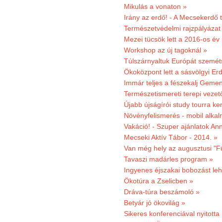
Mikulás a vonaton »
Irány az erdő! - A Mecsekerdő t
Természetvédelmi rajzpályázat 
Mezei tücsök lett a 2016-os év
Workshop az új tagoknál »
Túlszárnyaltuk Európát szemé
Ökoközpont lett a sásvölgyi Er
Immár teljes a fészekalj Geme
Természetismereti terepi vezet
Újabb újságírói study tourra ker
Növényfelismerés - mobil alka
Vakáció! - Szuper ajánlatok An
Mecseki Aktív Tábor - 2014. »
Van még hely az augusztusi "F
Tavaszi madárles program »
Ingyenes éjszakai bobozást le
Ökotúra a Zselicben »
Dráva-túra beszámoló »
Betyár jó ökovilág »
Sikeres konferenciával nyitotta