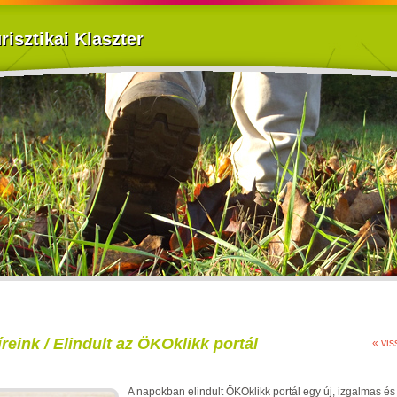
isztikai Klaszter
íreink / Elindult az ÖKOklikk portál
« vis
A napokban elindult ÖKOklikk portál egy új, izgalmas és