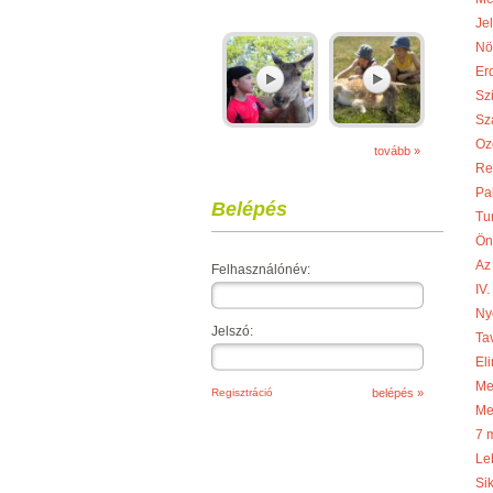
Je
Nö
Er
Sz
Sza
Oz
tovább »
Re
Pa
Belépés
Tu
Ön
Az
Felhasználónév:
IV
Ny
Jelszó:
Ta
Eli
Meg
Regisztráció
Me
7 
Le
Si