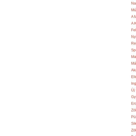
Na
Mú
A 
A 
Fe
Ny
Re
Sp
Ma
Má
Ak
Eli
In
Új
Gy
Er
Zö
Pü
Si
Zö