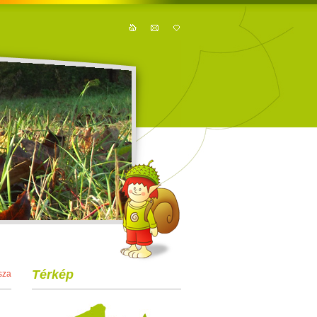
Térkép
sza