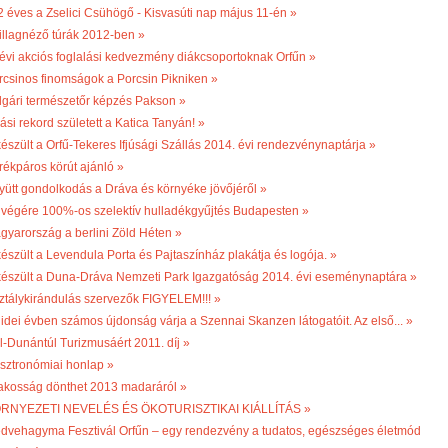
2 éves a Zselici Csühögő - Kisvasúti nap május 11-én »
illagnéző túrák 2012-ben »
 évi akciós foglalási kedvezmény diákcsoportoknak Orfűn »
rcsinos finomságok a Porcsin Pikniken »
lgári természetőr képzés Pakson »
ási rekord született a Katica Tanyán! »
készült a Orfű-Tekeres Ifjúsági Szállás 2014. évi rendezvénynaptárja »
rékpáros körút ajánló »
yütt gondolkodás a Dráva és környéke jövőjéről »
 végére 100%-os szelektív hulladékgyűjtés Budapesten »
gyarország a berlini Zöld Héten »
készült a Levendula Porta és Pajtaszínház plakátja és logója. »
készült a Duna-Dráva Nemzeti Park Igazgatóság 2014. évi eseménynaptára »
ztálykirándulás szervezők FIGYELEM!!! »
 idei évben számos újdonság várja a Szennai Skanzen látogatóit. Az első... »
l-Dunántúl Turizmusáért 2011. díj »
sztronómiai honlap »
lakosság dönthet 2013 madaráról »
RNYEZETI NEVELÉS ÉS ÖKOTURISZTIKAI KIÁLLÍTÁS »
dvehagyma Fesztivál Orfűn – egy rendezvény a tudatos, egészséges életmód