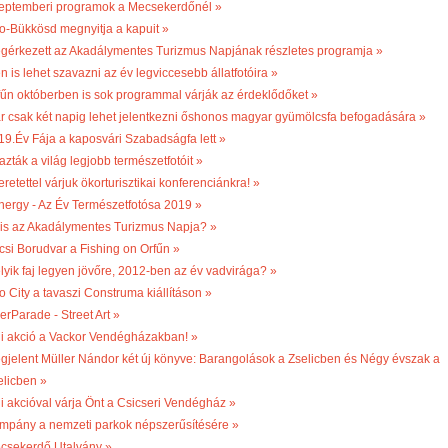
eptemberi programok a Mecsekerdőnél »
o-Bükkösd megnyitja a kapuit »
gérkezett az Akadálymentes Turizmus Napjának részletes programja »
n is lehet szavazni az év legviccesebb állatfotóira »
fűn októberben is sok programmal várják az érdeklődőket »
r csak két napig lehet jelentkezni őshonos magyar gyümölcsfa befogadására »
19.Év Fája a kaposvári Szabadságfa lett »
azták a világ legjobb természetfotóit »
retettel várjuk ökorturisztikai konferenciánkra! »
nergy - Az Év Természetfotósa 2019 »
 is az Akadálymentes Turizmus Napja? »
csi Borudvar a Fishing on Orfűn »
lyik faj legyen jövőre, 2012-ben az év vadvirága? »
o City a tavaszi Construma kiállításon »
erParade - Street Art »
li akció a Vackor Vendégházakban! »
gjelent Müller Nándor két új könyve: Barangolások a Zselicben és Négy évszak a
elicben »
li akcióval várja Önt a Csicseri Vendégház »
mpány a nemzeti parkok népszerűsítésére »
csekerdő Utalvány »