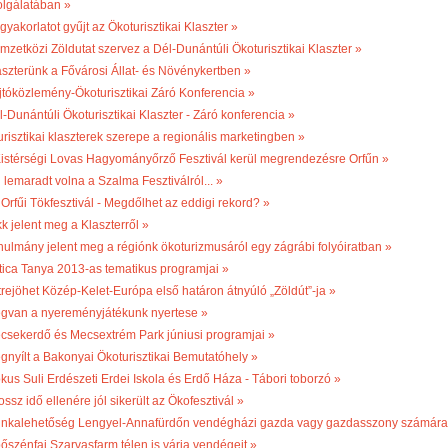
olgálatában »
gyakorlatot gyűjt az Ökoturisztikai Klaszter »
mzetközi Zöldutat szervez a Dél-Dunántúli Ökoturisztikai Klaszter »
aszterünk a Fővárosi Állat- és Növénykertben »
jtóközlemény-Ökoturisztikai Záró Konferencia »
l-Dunántúli Ökoturisztikai Klaszter - Záró konferencia »
turisztikai klaszterek szerepe a regionális marketingben »
 Kistérségi Lovas Hagyományőrző Fesztivál kerül megrendezésre Orfűn »
 lemaradt volna a Szalma Fesztiválról... »
 Orfűi Tökfesztivál - Megdőlhet az eddigi rekord? »
k jelent meg a Klaszterről »
nulmány jelent meg a régiónk ökoturizmusáról egy zágrábi folyóiratban »
tica Tanya 2013-as tematikus programjai »
trejöhet Közép-Kelet-Európa első határon átnyúló „Zöldút”-ja »
gvan a nyereményjátékunk nyertese »
csekerdő és Mecsextrém Park júniusi programjai »
gnyílt a Bakonyai Ökoturisztikai Bemutatóhely »
kus Suli Erdészeti Erdei Iskola és Erdő Háza - Tábori toborzó »
ossz idő ellenére jól sikerült az Ökofesztivál »
nkalehetőség Lengyel-Annafürdőn vendégházi gazda vagy gazdasszony számára
bőszénfai Szarvasfarm télen is várja vendégeit »