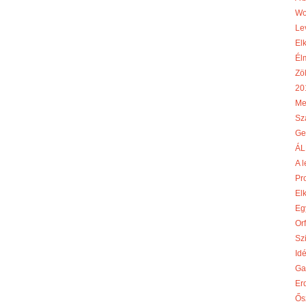
Wo
Le
El
Él
Zö
20
Me
Sz
Ge
ÁL
A l
Pr
El
Egy
Or
Szi
Id
Ga
Er
Ős