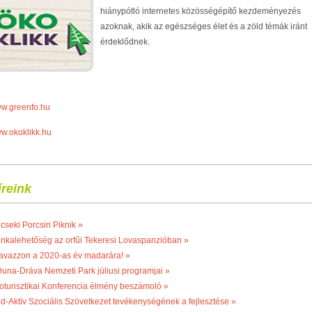
hiánypótló internetes közösségépítő kezdeményezés
azoknak, akik az egészséges élet és a zöld témák iránt
érdeklődnek.
w.greenfo.hu
w.okoklikk.hu
íreink
cseki Porcsin Piknik »
nkalehetőség az orfűi Tekeresi Lovaspanzióban »
avazzon a 2020-as év madarára! »
Duna-Dráva Nemzeti Park júliusi programjai »
oturisztikai Konferencia élmény beszámoló »
ld-Aktív Szociális Szövetkezet tevékenységének a fejlesztése »