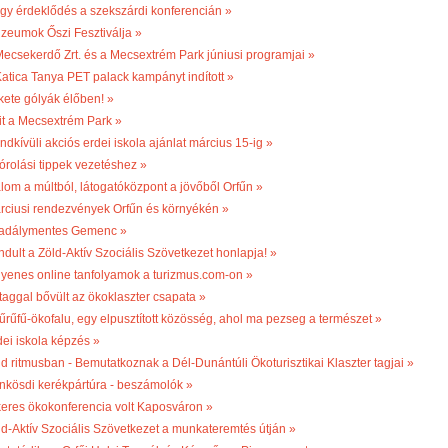
gy érdeklődés a szekszárdi konferencián »
zeumok Őszi Fesztiválja »
Mecsekerdő Zrt. és a Mecsextrém Park júniusi programjai »
Katica Tanya PET palack kampányt indított »
kete gólyák élőben! »
it a Mecsextrém Park »
ndkívüli akciós erdei iskola ajánlat március 15-ig »
órolási tippek vezetéshez »
lom a múltból, látogatóközpont a jövőből Orfűn »
rciusi rendezvények Orfűn és környékén »
adálymentes Gemenc »
ndult a Zöld-Aktív Szociális Szövetkezet honlapja! »
gyenes online tanfolyamok a turizmus.com-on »
 taggal bővült az ökoklaszter csapata »
űrűfű-ökofalu, egy elpusztított közösség, ahol ma pezseg a természet »
dei iskola képzés »
ld ritmusban - Bemutatkoznak a Dél-Dunántúli Ökoturisztikai Klaszter tagjai »
nkösdi kerékpártúra - beszámolók »
keres ökokonferencia volt Kaposváron »
ld-Aktív Szociális Szövetkezet a munkateremtés útján »