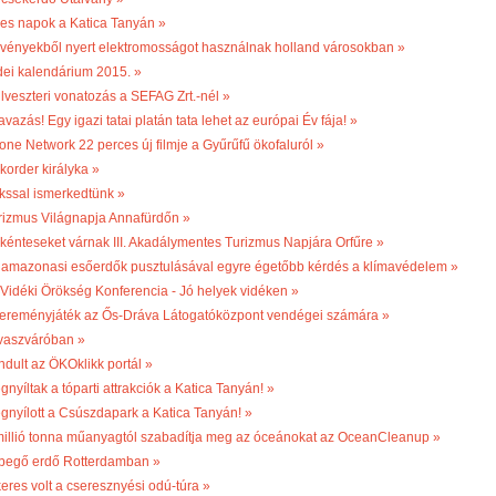
les napok a Katica Tanyán »
vényekből nyert elektromosságot használnak holland városokban »
dei kalendárium 2015. »
ilveszteri vonatozás a SEFAG Zrt.-nél »
vazás! Egy igazi tatai platán tata lehet az európai Év fája! »
one Network 22 perces új filmje a Gyűrűfű ökofaluról »
korder királyka »
kssal ismerkedtünk »
rizmus Világnapja Annafürdőn »
kénteseket várnak III. Akadálymentes Turizmus Napjára Orfűre »
 amazonasi esőerdők pusztulásával egyre égetőbb kérdés a klímavédelem »
. Vidéki Örökség Konferencia - Jó helyek vidéken »
ereményjáték az Ős-Dráva Látogatóközpont vendégei számára »
vaszváróban »
ndult az ÖKOklikk portál »
nyíltak a tóparti attrakciók a Katica Tanyán! »
gnyílott a Csúszdapark a Katica Tanyán! »
millió tonna műanyagtól szabadítja meg az óceánokat az OceanCleanup »
begő erdő Rotterdamban »
keres volt a cseresznyési odú-túra »