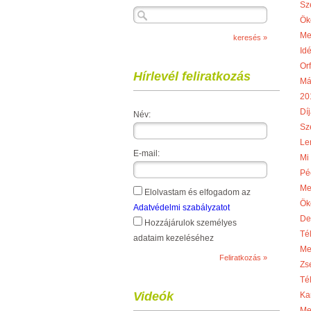
Sz
Ök
Me
Idé
Or
Hírlevél feliratkozás
Má
20
Díj
Név:
Sze
Le
E-mail:
Mi
Pé
Me
Elolvastam és elfogadom az
Ök
Adatvédelmi szabályzatot
De
Hozzájárulok személyes
Té
adataim kezeléséhez
Me
Zs
Té
Videók
Ka
Me