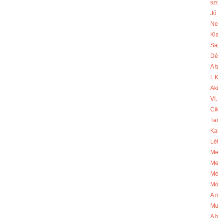
sz
Jó 
Ne
Kl
Sa
Dé
A 
I.
Aki
VI.
Cik
Ta
Ka
Lé
Me
Me
Me
Mó
A r
Mu
A 