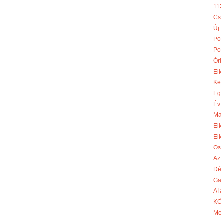
11
Cs
Új
Po
Po
Óri
El
Ke
Eg
Év
Ma
El
El
Os
Az
Dé
Ga
A 
KÖ
Me