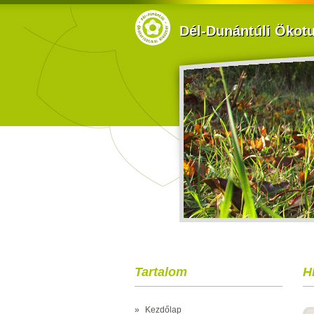
Dél-Dunántúli Ökotur
Tartalom
H
»
Kezdőlap