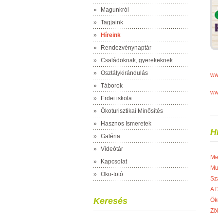
»
Magunkról
»
Tagjaink
»
Híreink
»
Rendezvénynaptár
»
Családoknak, gyerekeknek
»
Osztálykirándulás
ww
»
Táborok
ww
»
Erdei iskola
»
Ökoturisztikai Minősítés
»
Hasznos Ismeretek
H
»
Galéria
»
Videótár
Me
»
Kapcsolat
Mu
»
Öko-totó
Sz
A 
Keresés
Ök
Zö