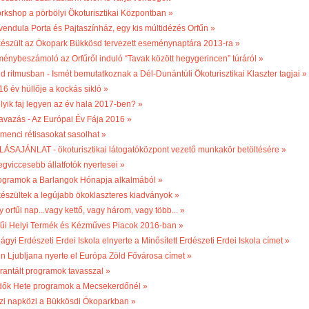
rkshop a pörbölyi Ökoturisztikai Központban »
vendula Porta és Pajtaszínház, egy kis múltidézés Orfűn »
készült az Ökopark Bükkösd tervezett eseménynaptára 2013-ra »
ménybeszámoló az Orfűről induló “Tavak között hegygerincen” túráról »
ld ritmusban - Ismét bemutatkoznak a Dél-Dunántúli Ökoturisztikai Klaszter tagjai »
16 év hüllője a kockás sikló »
lyik faj legyen az év hala 2017-ben? »
avazás - Az Európai Év Fája 2016 »
menci rétisasokat sasolhat »
LÁSAJÁNLAT - ökoturisztikai látogatóközpont vezető munkakör betöltésére »
egviccesebb állatfotók nyertesei »
ogramok a Barlangok Hónapja alkalmából »
készültek a legújabb ökoklaszteres kiadványok »
 orfűi nap...vagy kettő, vagy három, vagy több... »
fűi Helyi Termék és Kézműves Piacok 2016-ban »
ágyi Erdészeti Erdei Iskola elnyerte a Minősített Erdészeti Erdei Iskola címet »
én Ljubljana nyerte el Európa Zöld Fővárosa címet »
rantált programok tavasszal »
dők Hete programok a Mecsekerdőnél »
zi napközi a Bükkösdi Ökoparkban »