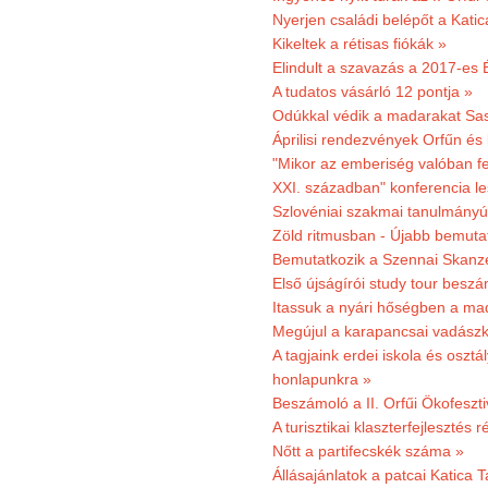
Nyerjen családi belépőt a Kat
Kikeltek a rétisas fiókák »
Elindult a szavazás a 2017-es 
A tudatos vásárló 12 pontja »
Odúkkal védik a madarakat Sa
Áprilisi rendezvények Orfűn és
"Mikor az emberiség valóban fe
XXI. században" konferencia les
Szlovéniai szakmai tanulmányút
Zöld ritmusban - Újabb bemuta
Bemutatkozik a Szennai Skanzen
Első újságírói study tour besz
Itassuk a nyári hőségben a ma
Megújul a karapancsai vadászk
A tagjaink erdei iskola és osztál
honlapunkra »
Beszámoló a II. Orfűi Ökofeszti
A turisztikai klaszterfejlesztés
Nőtt a partifecskék száma »
Állásajánlatok a patcai Katica