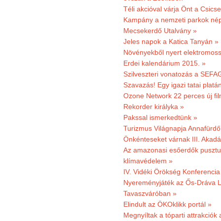
Téli akcióval várja Önt a Csics
Kampány a nemzeti parkok nép
Mecsekerdő Utalvány »
Jeles napok a Katica Tanyán »
Növényekből nyert elektromoss
Erdei kalendárium 2015. »
Szilveszteri vonatozás a SEFAG
Szavazás! Egy igazi tatai platán
Ozone Network 22 perces új fil
Rekorder királyka »
Pakssal ismerkedtünk »
Turizmus Világnapja Annafürdő
Önkénteseket várnak III. Akad
Az amazonasi esőerdők pusztu
klímavédelem »
IV. Vidéki Örökség Konferencia
Nyereményjáték az Ős-Dráva L
Tavaszváróban »
Elindult az ÖKOklikk portál »
Megnyíltak a tóparti attrakciók