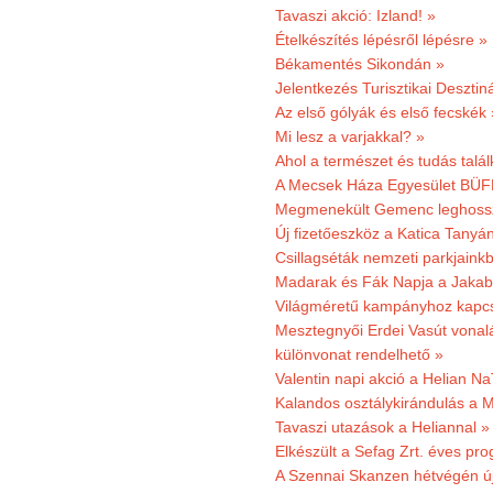
Tavaszi akció: Izland! »
Ételkészítés lépésről lépésre »
Békamentés Sikondán »
Jelentkezés Turisztikai Deszt
Az első gólyák és első fecskék 
Mi lesz a varjakkal? »
Ahol a természet és tudás talál
A Mecsek Háza Egyesület BÜFÉS
Megmenekült Gemenc leghoss
Új fizetőeszköz a Katica Tanyá
Csillagséták nemzeti parkjain
Madarak és Fák Napja a Jaka
Világméretű kampányhoz kapcs
Mesztegnyői Erdei Vasút vonal
különvonat rendelhető »
Valentin napi akció a Helian Na
Kalandos osztálykirándulás a 
Tavaszi utazások a Heliannal »
Elkészült a Sefag Zrt. éves pr
A Szennai Skanzen hétvégén újr