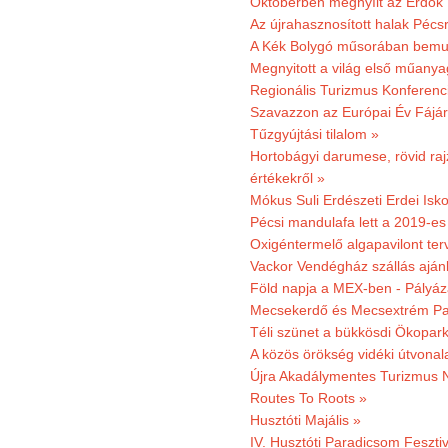
Októberben megnyílt az Erdők
Az újrahasznosított halak Pécs
A Kék Bolygó műsorában bemut
Megnyitott a világ első műanya
Regionális Turizmus Konferenc
Szavazzon az Európai Év Fájár
Tűzgyújtási tilalom »
Hortobágyi darumese, rövid raj
értékekről »
Mókus Suli Erdészeti Erdei Isko
Pécsi mandulafa lett a 2019-es
Oxigéntermelő algapavilont ter
Vackor Vendégház szállás aján
Föld napja a MEX-ben - Pályáz
Mecsekerdő és Mecsextrém Par
Téli szünet a bükkösdi Ökopar
A közös örökség vidéki útvonala
Újra Akadálymentes Turizmus 
Routes To Roots »
Husztóti Majális »
IV. Husztóti Paradicsom Fesztiv