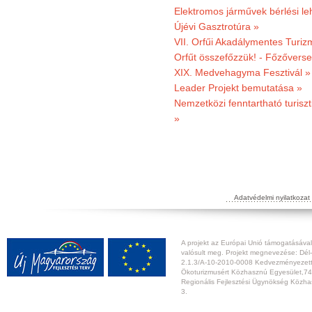
Elektromos járművek bérlési l
Újévi Gasztrotúra »
VII. Orfűi Akadálymentes Turi
Orfűt összefőzzük! - Főzőverse
XIX. Medvehagyma Fesztivál »
Leader Projekt bemutatása »
Nemzetközi fenntartható turiszt
»
Adatvédelmi nyilatkozat
A projekt az Európai Unió támogatásával,
valósult meg. Projekt megnevezése: Dél-
2.1.3/A-10-2010-0008 Kedvezményezett:
Ökoturizmusért Közhasznú Egyesület,74
Regionális Fejlesztési Ügynökség Közhas
3.