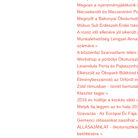
Megvan a nyereményjátékunk 
Mecsekerdő és Mecsextrém Park
Megnyílt a Bakonyai Ökoturiszt
Mókus Suli Erdészeti Erdei Isk
A rossz idő ellenére jól sikerült
Munkalehetőség Lengyel-Anna
számára »
A bőszénfai Szarvasfarm télen i
Workshop a pörbölyi Ökoturisz
Levendula Porta és Pajtaszínhá
Elkészült az Ökopark Bükkösd 
Élménybeszámoló az Orfűről ind
Zöld ritmusban - Ismét bemutat
Klaszter tagjai »
2016 év hüllője a kockás sikló 
Melyik faj legyen az év hala 2
Szavazás - Az Európai Év Fája
Gemenci rétisasokat sasolhat 
ÁLLÁSAJÁNLAT - ökoturisztikai
betöltésére »