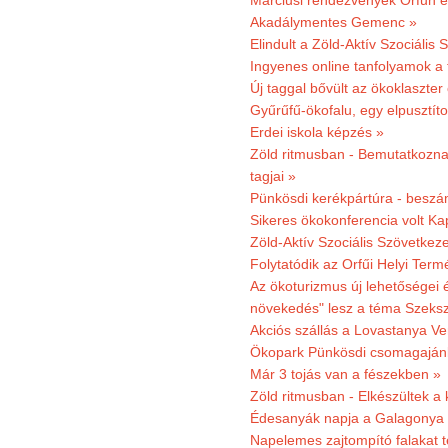
Márciusi rendezvények Orfűn 
Akadálymentes Gemenc »
Elindult a Zöld-Aktív Szociális 
Ingyenes online tanfolyamok a
Új taggal bővült az ökoklaszter
Gyűrűfű-ökofalu, egy elpusztít
Erdei iskola képzés »
Zöld ritmusban - Bemutatkoznak
tagjai »
Pünkösdi kerékpártúra - beszá
Sikeres ökokonferencia volt K
Zöld-Aktív Szociális Szövetkez
Folytatódik az Orfűi Helyi Ter
Az ökoturizmus új lehetőségei
növekedés" lesz a téma Szeks
Akciós szállás a Lovastanya V
Ökopark Pünkösdi csomagajánl
Már 3 tojás van a fészekben »
Zöld ritmusban - Elkészültek a 
Édesanyák napja a Galagonya
Napelemes zajtompító falakat 