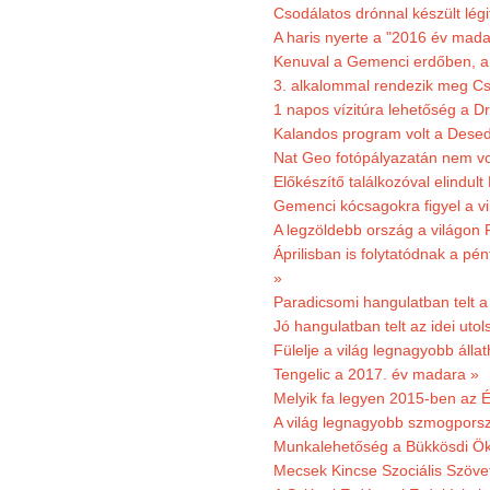
Csodálatos drónnal készült légi
A haris nyerte a "2016 év mada
Kenuval a Gemenci erdőben, a
3. alkalommal rendezik meg Cse
1 napos vízitúra lehetőség a D
Kalandos program volt a Dese
Nat Geo fotópályazatán nem vo
Előkészítő találkozóval elindul
Gemenci kócsagokra figyel a vi
A legzöldebb ország a világon 
Áprilisban is folytatódnak a pé
»
Paradicsomi hangulatban telt 
Jó hangulatban telt az idei uto
Fülelje a világ legnagyobb álla
Tengelic a 2017. év madara »
Melyik fa legyen 2015-ben az É
A világ legnagyobb szmogporsz
Munkalehetőség a Bükkösdi Ök
Mecsek Kincse Szociális Szöve