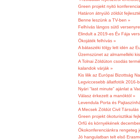
Green projekt nyitó konferenci
Határon átnyúló zöldút fejleszté
Benne leszünk a TV-ben »
Felhívás lángos sütő versenyre
Elindult a 2019-es Év Fája ver
Ökojáték felhívás »
A bátaszéki tölgy lett idén az E
Üzemszünet az almamelléki ki
A Tolnai Zöldúton csodás termész
kalandok várják »
Kis lilik az Európai Bizottság 
Legviccesebb állatfotók 2016-b
Nyári “last minute” ajánlat a 
Válasz érkezett a manóktól »
Levendula Porta és Pajtaszính
A Mecsek Zöldút Civil Társulá
Green projekt ökoturisztikai fejl
Orfű és környékének december 
Ökokonferenciánkra rengeteg j
Jó hangulatban telt első Erasm