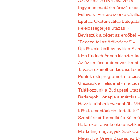
Az év hala 2015 szavazás »
Ingyenes madárhatározó okost
Felhívás: Forrásvíz őrző Civilh
Épül az Ökoturisztikai Látogat
Felelősségteljes Utazás »
Bevisszük a céget az erdőbe! »
"Fedezd fel az örökséged!" »
Új időszaki kiállítás nyílik a S
Idén Fridrich Ágnes klaszter ta
Az év emlőse a denevér: kreat
Tavaszi szünetben kisvasutazá
Péntek esti programok márciusb
Utazások a Heliannal - márciusi
Találkozzunk a Budapesti Utazás
Barlangok Hónapja a március 
Hozz ki többet kevesebből - Vi
Idős-fa-mentőakciót tartottak 
Szentlőrinci Termelői és Kézm
Határokon átívelő ökoturisztika
Marketing nagyágyúk Szekszárd
Megnyilt a Green Bazaar, az É