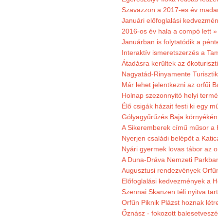
Szavazzon a 2017-es év madar
Januári előfoglalási kedvezmén
2016-os év hala a compó lett »
Januárban is folytatódik a pént
Interaktív ismeretszerzés a T
Átadásra kerültek az ökoturiszt
Nagyatád-Rinyamente Turisztik
Már lehet jelentkezni az orfűi 
Holnap szezonnyitó helyi termé
Élő csigák házait festi ki egy 
Gólyagyűrűzés Baja környékén
A Sikeremberek című műsor a K
Nyerjen családi belépőt a Katic
Nyári gyermek lovas tábor az o
A Duna-Dráva Nemzeti Parkban f
Augusztusi rendezvények Orfű
Előfoglalási kedvezmények a He
Szennai Skanzen téli nyitva tar
Orfűn Piknik Plázst hoznak létr
Őznász - fokozott balesetveszé