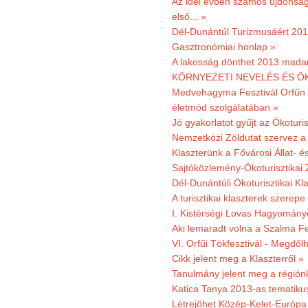
Az idei évben számos újdonság 
első... »
Dél-Dunántúl Turizmusáért 2011
Gasztronómiai honlap »
A lakosság dönthet 2013 madar
KÖRNYEZETI NEVELÉS ÉS ÖK
Medvehagyma Fesztivál Orfűn 
életmód szolgálatában »
Jó gyakorlatot gyűjt az Ökoturis
Nemzetközi Zöldutat szervez a 
Klaszterünk a Fővárosi Állat- 
Sajtóközlemény-Ökoturisztikai 
Dél-Dunántúli Ökoturisztikai Kl
A turisztikai klaszterek szerep
I. Kistérségi Lovas Hagyomány
Aki lemaradt volna a Szalma Fes
VI. Orfűi Tökfesztivál - Megdől
Cikk jelent meg a Klaszterről »
Tanulmány jelent meg a régiónk
Katica Tanya 2013-as tematiku
Létrejöhet Közép-Kelet-Európa 