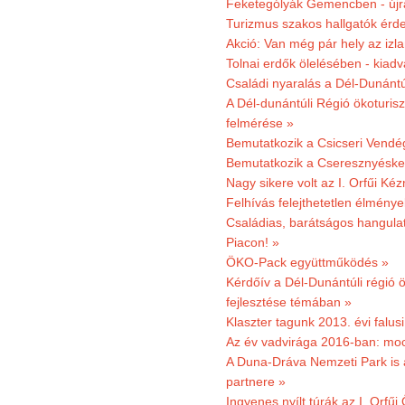
Feketególyák Gemencben - újr
Turizmus szakos hallgatók érdek
Akció: Van még pár hely az izla
Tolnai erdők ölelésében - kiad
Családi nyaralás a Dél-Dunánt
A Dél-dunántúli Régió ökoturisz
felmérése »
Bemutatkozik a Csicseri Vendég
Bemutatkozik a Cseresznyéskert 
Nagy sikere volt az I. Orfűi K
Felhívás felejthetetlen élmény
Családias, barátságos hangulat
Piacon! »
ÖKO-Pack együttműködés »
Kérdőív a Dél-Dunántúli régió ö
fejlesztése témában »
Klaszter tagunk 2013. évi falusi
Az év vadvirága 2016-ban: mocs
A Duna-Dráva Nemzeti Park is a
partnere »
Ingyenes nyílt túrák az I. Orfűi