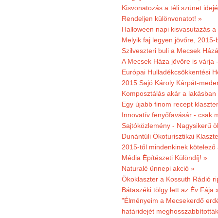
Kisvonatozás a téli szünet idej
Rendeljen különvonatot! »
Halloween napi kisvasutazás a
Melyik faj legyen jövőre, 2015
Szilveszteri buli a Mecsek Ház
A Mecsek Háza jövőre is várja 
Európai Hulladékcsökkentési H
2015 Sajó Károly Kárpát-mede
Komposztálás akár a lakásban 
Egy újabb finom recept klaszter
Innovatív fenyőfavásár - csak 
Sajtóközlemény - Nagysikerű öko
Dunántúli Ökoturisztikai Klaszte
2015-től mindenkinek kötelező 
Média Építészeti Különdíj! »
Naturalé ünnepi akció »
Ökoklaszter a Kossuth Rádió r
Bátaszéki tölgy lett az Év Fája 
"Élményeim a Mecsekerdő erdés
határidejét meghosszabbították