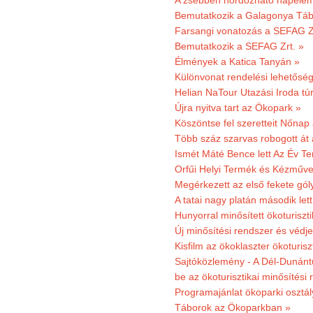
A zsebben hordozható napeleme
Bemutatkozik a Galagonya Táb
Farsangi vonatozás a SEFAG Zr
Bemutatkozik a SEFAG Zrt. »
Élmények a Katica Tanyán »
Különvonat rendelési lehetőség
Helian NaTour Utazási Iroda tú
Újra nyitva tart az Ökopark »
Köszöntse fel szeretteit Nőna
Több száz szarvas robogott át
Ismét Máté Bence lett Az Év T
Orfűi Helyi Termék és Kézműve
Megérkezett az első fekete gó
A tatai nagy platán második le
Hunyorral minősített ökoturiszti
Új minősítési rendszer és védje
Kisfilm az ökoklaszter ökoturisz
Sajtóközlemény - A Dél-Dunántúl
be az ökoturisztikai minősítési 
Programajánlat ökoparki osztál
Táborok az Ökoparkban »