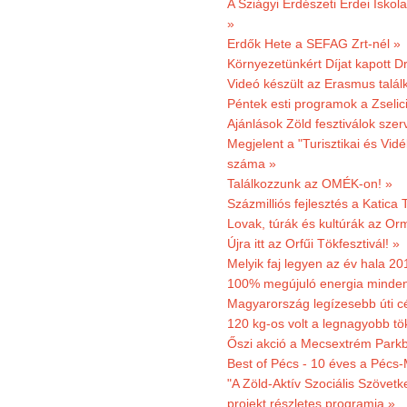
A Sziágyi Erdészeti Erdei Iskol
»
Erdők Hete a SEFAG Zrt-nél »
Környezetünkért Díjat kapott D
Videó készült az Erasmus talál
Péntek esti programok a Zselic
Ajánlások Zöld fesztiválok sze
Megjelent a "Turisztikai és Vid
száma »
Találkozzunk az OMÉK-on! »
Százmilliós fejlesztés a Katica
Lovak, túrák és kultúrák az O
Újra itt az Orfűi Tökfesztivál! »
Melyik faj legyen az év hala 2
100% megújuló energia minden
Magyarország legízesebb úti cé
120 kg-os volt a legnagyobb tök
Őszi akció a Mecsextrém Park
Best of Pécs - 10 éves a Pécs-
"A Zöld-Aktív Szociális Szövetk
projekt részletes programja »