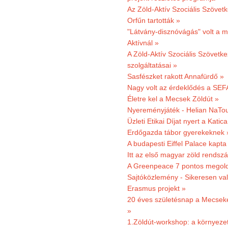
Az Zöld-Aktív Szociális Szövetk
Orfűn tartották »
"Látvány-disznóvágás" volt a m
Aktívnál »
A Zöld-Aktív Szociális Szövetke
szolgáltatásai »
Sasfészket rakott Annafürdő »
Nagy volt az érdeklődés a SEF
Életre kel a Mecsek Zöldút »
Nyereményjáték - Helian NaTou
Üzleti Etikai Díjat nyert a Katic
Erdőgazda tábor gyerekeknek 
A budapesti Eiffel Palace kapta
Itt az első magyar zöld rendsz
A Greenpeace 7 pontos megoldás
Sajtóközlemény - Sikeresen val
Erasmus projekt »
20 éves születésnap a Mecsekerd
»
1.Zöldút-workshop: a környezet