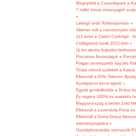
Megnyílott a Csúszdapark a Ka
7 millió tonna műanyagtól sza
»
Lebegő erdő Rotterdamban »
Sikeres volt a cseresznyési odú
112 éves a Zselici Csühögő - K
Csillagnéző túrák 2012-ben »
Új évi akciós foglalási kedvez
Porcsinos finomságok a Porcsi
Polgári természetőr képzés Pa
Óriási rekord született a Katic
Elkészült a Orfű-Tekeres Ifjúsá
Kerékpáros körút ajánló »
Együtt gondolkodás a Dráva és 
Év végére 100%-os szelektív h
Magyarország a berlini Zöld Hé
Elkészült a Levendula Porta és 
Elkészült a Duna-Dráva Nemzet
eseménynaptára »
Osztálykirándulás szervezők F