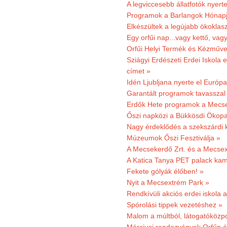
A legviccesebb állatfotók nyert
Programok a Barlangok Hónapj
Elkészültek a legújabb ökoklas
Egy orfűi nap...vagy kettő, vag
Orfűi Helyi Termék és Kézműv
Sziágyi Erdészeti Erdei Iskola e
címet »
Idén Ljubljana nyerte el Európ
Garantált programok tavasszal
Erdők Hete programok a Mecs
Őszi napközi a Bükkösdi Ökop
Nagy érdeklődés a szekszárdi 
Múzeumok Őszi Fesztiválja »
A Mecsekerdő Zrt. és a Mecsex
A Katica Tanya PET palack kamp
Fekete gólyák élőben! »
Nyit a Mecsextrém Park »
Rendkívüli akciós erdei iskola a
Spórolási tippek vezetéshez »
Malom a múltból, látogatóközpo