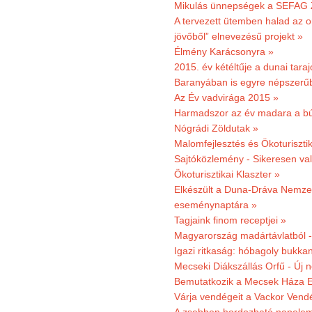
Mikulás ünnepségek a SEFAG Z
A tervezett ütemben halad az o
jövőből” elnevezésű projekt »
Élmény Karácsonyra »
2015. év kétéltűje a dunai tara
Baranyában is egyre népszerű
Az Év vadvirága 2015 »
Harmadszor az év madara a b
Nógrádi Zöldutak »
Malomfejlesztés és Ökoturiszti
Sajtóközlemény - Sikeresen való
Ökoturisztikai Klaszter »
Elkészült a Duna-Dráva Nemzet
eseménynaptára »
Tagjaink finom receptjei »
Magyarország madártávlatból 
Igazi ritkaság: hóbagoly bukkan
Mecseki Diákszállás Orfű - Új n
Bemutatkozik a Mecsek Háza E
Várja vendégeit a Vackor Vend