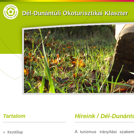
Dél-Dunántúli Ökoturisztikai Klaszter
Híreink / Dél-Dunánt
Tartalom
A turizmus irányítási szakemb
»
Kezdőlap