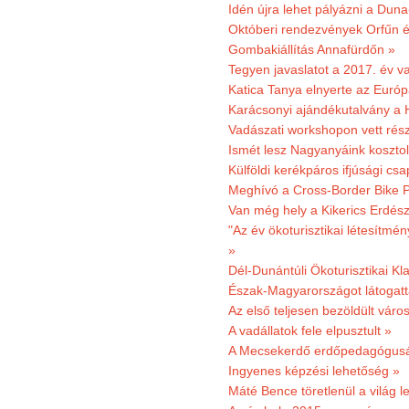
Idén újra lehet pályázni a Dun
Októberi rendezvények Orfűn 
Gombakiállítás Annafürdőn »
Tegyen javaslatot a 2017. év v
Katica Tanya elnyerte az Európ
Karácsonyi ajándékutalvány a H
Vadászati workshopon vett rés
Ismét lesz Nagyanyáink kosztol
Külföldi kerékpáros ifjúsági cs
Meghívó a Cross-Border Bike P
Van még hely a Kikerics Erdész
"Az év ökoturisztikai létesítmén
»
Dél-Dunántúli Ökoturisztikai Kl
Észak-Magyarországot látogatt
Az első teljesen bezöldült váro
A vadállatok fele elpusztult »
A Mecsekerdő erdőpedagógusáé
Ingyenes képzési lehetőség »
Máté Bence töretlenül a világ le