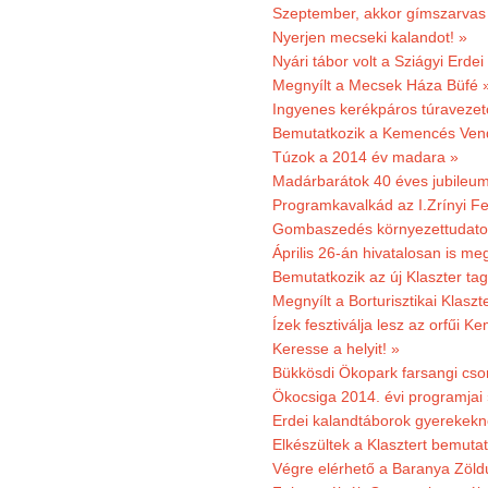
Szeptember, akkor gímszarvas 
Nyerjen mecseki kalandot! »
Nyári tábor volt a Sziágyi Erdei
Megnyílt a Mecsek Háza Büfé 
Ingyenes kerékpáros túravezet
Bemutatkozik a Kemencés Vendé
Túzok a 2014 év madara »
Madárbarátok 40 éves jubileu
Programkavalkád az I.Zrínyi Fe
Gombaszedés környezettudato
Április 26-án hivatalosan is m
Bemutatkozik az új Klaszter t
Megnyílt a Borturisztikai Klasz
Ízek fesztiválja lesz az orfűi 
Keresse a helyit! »
Bükkösdi Ökopark farsangi cso
Ökocsiga 2014. évi programjai
Erdei kalandtáborok gyerekekn
Elkészültek a Klasztert bemutat
Végre elérhető a Baranya Zöldú