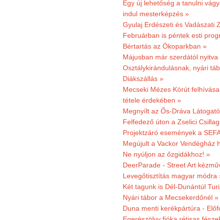
Egy új lehetőség a tanulni vá
indul mesterképzés »
Gyulaj Erdészeti és Vadászati 
Februárban is péntek esti prog
Bértartás az Ökoparkban »
Májusban már szerdától nyitva
Osztálykirándulásnak, nyári táb
Diákszállás »
Mecseki Mézes Körút felhívás
tétele érdekében »
Megnyílt az Ős-Dráva Látogat
Felfedező úton a Zselici Csilla
Projektzáró események a SEFA
Megújult a Vackor Vendégház h
Ne nyúljon az őzgidákhoz! »
DeerParade - Street Art kézmű
Levegőtisztítás magyar módra 
Két tagunk is Dél-Dunántúl Turi
Nyári tábor a Mecsekerdőnél »
Duna menti kerékpártúra - Előfo
Egerészölyv fióka rétisas fész