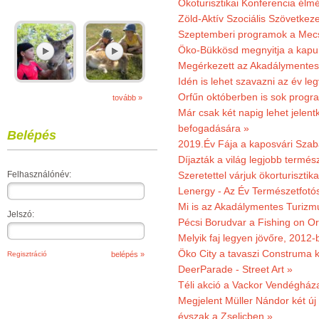
Ökoturisztikai Konferencia él
Zöld-Aktív Szociális Szövetkez
Szeptemberi programok a Mec
Öko-Bükkösd megnyitja a kapui
Megérkezett az Akadálymentes
Idén is lehet szavazni az év leg
Orfűn októberben is sok progr
tovább »
Már csak két napig lehet jele
befogadására »
Belépés
2019.Év Fája a kaposvári Szaba
Díjazták a világ legjobb termész
Felhasználónév:
Szeretettel várjuk ökorturisztik
Lenergy - Az Év Természetfotó
Mi is az Akadálymentes Turizm
Jelszó:
Pécsi Borudvar a Fishing on Or
Melyik faj legyen jövőre, 2012
Öko City a tavaszi Construma ki
Regisztráció
DeerParade - Street Art »
Téli akció a Vackor Vendégház
Megjelent Müller Nándor két ú
évszak a Zselicben »