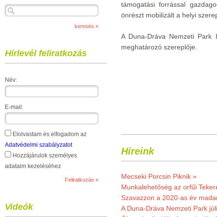
támogatási forrással gazdago
önrészt mobilizált a helyi szere
A Duna-Dráva Nemzeti Park Ig
meghatározó szereplője.
Hírlevél feliratkozás
Név:
E-mail:
Elolvastam és elfogadom az
Adatvédelmi szabályzatot
Híreink
Hozzájárulok személyes
adataim kezeléséhez
Mecseki Porcsin Piknik »
Munkalehetőség az orfűi Teker
Szavazzon a 2020-as év madar
Videók
A Duna-Dráva Nemzeti Park júli