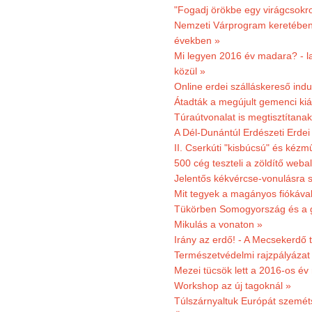
"Fogadj örökbe egy virágcsokro
Nemzeti Várprogram keretében 3
években »
Mi legyen 2016 év madara? - la
közül »
Online erdei szálláskereső indu
Átadták a megújult gemenci kiál
Túraútvonalat is megtisztítana
A Dél-Dunántúl Erdészeti Erdei
II. Cserkúti "kisbúcsú" és kéz
500 cég teszteli a zöldítő weba
Jelentős kékvércse-vonulásra 
Mit tegyek a magányos fiókáva
Tükörben Somogyország és a 
Mikulás a vonaton »
Irány az erdő! - A Mecsekerdő t
Természetvédelmi rajzpályázat 
Mezei tücsök lett a 2016-os év
Workshop az új tagoknál »
Túlszárnyaltuk Európát szemé