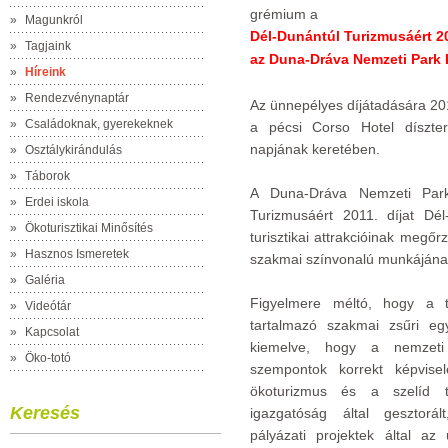
grémium a
»
Magunkról
Dél-Dunántúl Turizmusáért 20
»
Tagjaink
az Duna-Dráva Nemzeti Park 
»
Híreink
»
Rendezvénynaptár
Az ünnepélyes díjátadására 201
»
Családoknak, gyerekeknek
a pécsi Corso Hotel díszter
napjának keretében.
»
Osztálykirándulás
»
Táborok
A Duna-Dráva Nemzeti Park
»
Erdei iskola
Turizmusáért 2011. díjat Dél
»
Ökoturisztikai Minősítés
turisztikai attrakcióinak megő
»
Hasznos Ismeretek
szakmai színvonalú munkájána
»
Galéria
Figyelmere méltó, hogy a tu
»
Videótár
tartalmazó szakmai zsűri e
»
Kapcsolat
kiemelve, hogy a nemzeti
»
Öko-totó
szempontok korrekt képvise
ökoturizmus és a szelíd t
Keresés
igazgatóság által gesztorá
pályázati projektek által az