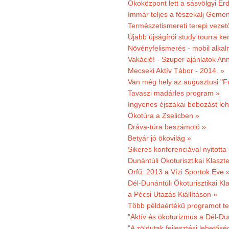
Ökoközpont lett a sásvölgyi Er
Immár teljes a fészekalj Geme
Természetismereti terepi vezet
Újabb újságírói study tourra ker
Növényfelismerés - mobil alka
Vakáció! - Szuper ajánlatok An
Mecseki Aktív Tábor - 2014. »
Van még hely az augusztusi "F
Tavaszi madárles program »
Ingyenes éjszakai bobozást le
Ökotúra a Zselicben »
Dráva-túra beszámoló »
Betyár jó ökovilág »
Sikeres konferenciával nyitotta
Dunántúli Ökoturisztikai Klaszte
Orfű: 2013 a Vízi Sportok Éve 
Dél-Dunántúli Ökoturisztikai Kla
a Pécsi Utazás Kiállításon »
Több példaértékű programot te
"Aktív és ökoturizmus a Dél-Du
"A zöldutak fejlesztési lehetős