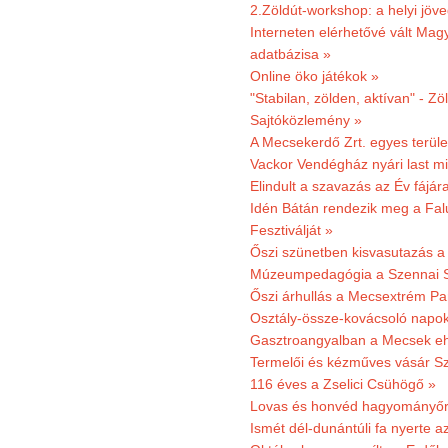
2.Zöldút-workshop: a helyi jöv
Interneten elérhetővé vált Mag
adatbázisa »
Online öko játékok »
"Stabilan, zölden, aktívan" - Zö
Sajtóközlemény »
A Mecsekerdő Zrt. egyes terület
Vackor Vendégház nyári last mi
Elindult a szavazás az Év fájár
Idén Bátán rendezik meg a Fa
Fesztiválját »
Őszi szünetben kisvasutazás a
Múzeumpedagógia a Szennai 
Őszi árhullás a Mecsextrém Pa
Osztály-össze-kovácsoló napok
Gasztroangyalban a Mecsek eh
Termelői és kézműves vásár Sz
116 éves a Zselici Csühögő »
Lovas és honvéd hagyományőr
Ismét dél-dunántúli fa nyerte a