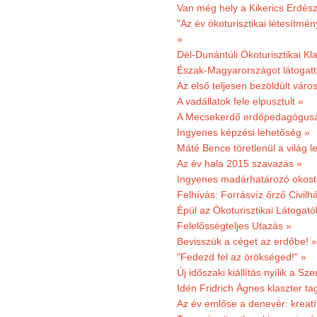
Van még hely a Kikerics Erdész
"Az év ökoturisztikai létesítmén
»
Dél-Dunántúli Ökoturisztikai Kl
Észak-Magyarországot látogatt
Az első teljesen bezöldült váro
A vadállatok fele elpusztult »
A Mecsekerdő erdőpedagógusáé
Ingyenes képzési lehetőség »
Máté Bence töretlenül a világ le
Az év hala 2015 szavazás »
Ingyenes madárhatározó okost
Felhívás: Forrásvíz őrző Civilh
Épül az Ökoturisztikai Látogat
Felelősségteljes Utazás »
Bevisszük a céget az erdőbe! »
"Fedezd fel az örökséged!" »
Új időszaki kiállítás nyílik a S
Idén Fridrich Ágnes klaszter ta
Az év emlőse a denevér: kreat