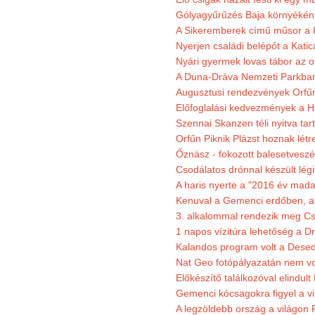
Gólyagyűrűzés Baja környékén
A Sikeremberek című műsor a K
Nyerjen családi belépőt a Katic
Nyári gyermek lovas tábor az o
A Duna-Dráva Nemzeti Parkban f
Augusztusi rendezvények Orfű
Előfoglalási kedvezmények a He
Szennai Skanzen téli nyitva tar
Orfűn Piknik Plázst hoznak létr
Őznász - fokozott balesetveszé
Csodálatos drónnal készült légi
A haris nyerte a "2016 év mada
Kenuval a Gemenci erdőben, a
3. alkalommal rendezik meg Cse
1 napos vízitúra lehetőség a D
Kalandos program volt a Dese
Nat Geo fotópályazatán nem vo
Előkészítő találkozóval elindul
Gemenci kócsagokra figyel a vi
A legzöldebb ország a világon 