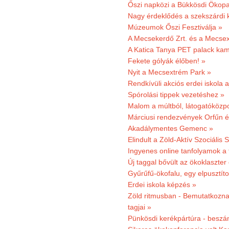
Őszi napközi a Bükkösdi Ökop
Nagy érdeklődés a szekszárdi 
Múzeumok Őszi Fesztiválja »
A Mecsekerdő Zrt. és a Mecsex
A Katica Tanya PET palack kamp
Fekete gólyák élőben! »
Nyit a Mecsextrém Park »
Rendkívüli akciós erdei iskola a
Spórolási tippek vezetéshez »
Malom a múltból, látogatóközpo
Márciusi rendezvények Orfűn 
Akadálymentes Gemenc »
Elindult a Zöld-Aktív Szociális 
Ingyenes online tanfolyamok a
Új taggal bővült az ökoklaszter
Gyűrűfű-ökofalu, egy elpusztít
Erdei iskola képzés »
Zöld ritmusban - Bemutatkoznak
tagjai »
Pünkösdi kerékpártúra - beszá