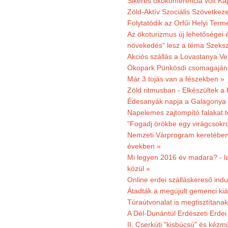
Sikeres ökokonferencia volt K
Zöld-Aktív Szociális Szövetkez
Folytatódik az Orfűi Helyi Ter
Az ökoturizmus új lehetőségei
növekedés" lesz a téma Szeks
Akciós szállás a Lovastanya V
Ökopark Pünkösdi csomagajánl
Már 3 tojás van a fészekben »
Zöld ritmusban - Elkészültek a 
Édesanyák napja a Galagonya
Napelemes zajtompító falakat 
"Fogadj örökbe egy virágcsokro
Nemzeti Várprogram keretében 3
években »
Mi legyen 2016 év madara? - la
közül »
Online erdei szálláskereső indu
Átadták a megújult gemenci kiál
Túraútvonalat is megtisztítana
A Dél-Dunántúl Erdészeti Erdei
II. Cserkúti "kisbúcsú" és kéz