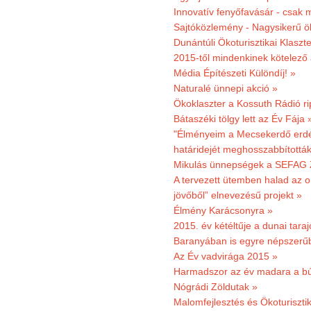
Innovatív fenyőfavásár - csak 
Sajtóközlemény - Nagysikerű öko
Dunántúli Ökoturisztikai Klaszte
2015-től mindenkinek kötelező 
Média Építészeti Különdíj! »
Naturalé ünnepi akció »
Ökoklaszter a Kossuth Rádió r
Bátaszéki tölgy lett az Év Fája 
"Élményeim a Mecsekerdő erdés
határidejét meghosszabbították
Mikulás ünnepségek a SEFAG Z
A tervezett ütemben halad az o
jövőből” elnevezésű projekt »
Élmény Karácsonyra »
2015. év kétéltűje a dunai tara
Baranyában is egyre népszerű
Az Év vadvirága 2015 »
Harmadszor az év madara a b
Nógrádi Zöldutak »
Malomfejlesztés és Ökoturiszti