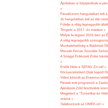
Áprilisban is folytatódnak a pé
»
Paradicsomi hangulatban telt 
Jó hangulatban telt az idei uto
Fülelje a világ legnagyobb álla
Tengelic a 2017. év madara »
Melyik fa legyen 2015-ben az É
A világ legnagyobb szmogporsz
Munkalehetőség a Bükkösdi Ök
Mecsek Kincse Szociális Szöve
A Sziágyi Erdészeti Erdei Iskol
»
Erdők Hete a SEFAG Zrt-nél »
Környezetünkért Díjat kapott D
Videó készült az Erasmus talál
Péntek esti programok a Zselic
Ajánlások Zöld fesztiválok sze
Megjelent a "Turisztikai és Vid
száma »
Találkozzunk az OMÉK-on! »