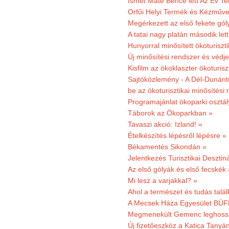
Ismét Máté Bence lett Az Év T
Orfűi Helyi Termék és Kézműve
Megérkezett az első fekete gó
A tatai nagy platán második le
Hunyorral minősített ökoturiszti
Új minősítési rendszer és védje
Kisfilm az ökoklaszter ökoturisz
Sajtóközlemény - A Dél-Dunántúl
be az ökoturisztikai minősítési 
Programajánlat ökoparki osztál
Táborok az Ökoparkban »
Tavaszi akció: Izland! »
Ételkészítés lépésről lépésre »
Békamentés Sikondán »
Jelentkezés Turisztikai Deszt
Az első gólyák és első fecskék 
Mi lesz a varjakkal? »
Ahol a természet és tudás talál
A Mecsek Háza Egyesület BÜFÉS
Megmenekült Gemenc leghoss
Új fizetőeszköz a Katica Tanyá