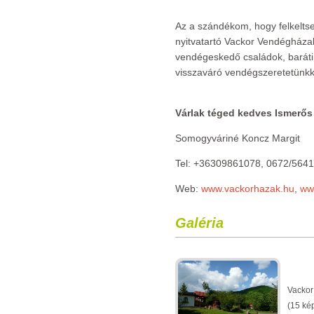
Az a szándékom, hogy felkelt
nyitvatartó Vackor Vendégháza
vendégeskedő családok, baráti
visszaváró vendégszeretetünkk
Várlak téged kedves Ismerős 
Somogyváriné Koncz Margit
Tel: +36309861078, 0672/564
Web:
www.vackorhazak.hu
,
ww
Galéria
Vacko
(15 ké