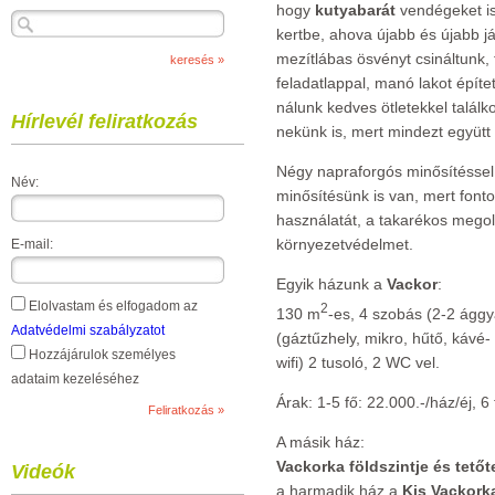
hogy
kutyabarát
vendégeket is 
kertbe, ahova újabb és újabb j
mezítlábas ösvényt csináltunk, 
feladatlappal, manó lakot épít
nálunk kedves ötletekkel talál
Hírlevél feliratkozás
nekünk is, mert mindezt együtt
Négy napraforgós minősítésse
Név:
minősítésünk is van, mert font
használatát, a takarékos megold
környezetvédelmet.
E-mail:
Egyik házunk a
Vackor
:
Elolvastam és elfogadom az
2
130 m
-es, 4 szobás (2-2 ággya
Adatvédelmi szabályzatot
(gáztűzhely, mikro, hűtő, kávé-
Hozzájárulok személyes
wifi) 2 tusoló, 2 WC vel.
adataim kezeléséhez
Árak: 1-5 fő: 22.000.-/ház/éj, 6 f
A másik ház:
Vackorka földszintje és tetőt
Videók
a harmadik ház a
Kis Vackork