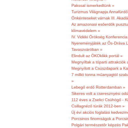
Pakssal ismerkedtünk »
Turizmus Világnapja Annafürdő
Önkénteseket várnak III. Akad
Az amazonasi esőerdők pusztu
klímavédelem »
IV. Vidéki Örökség Konferencia
Nyereményjáték az Ős-Dráva L
Tavaszváróban »
Elindult az ÖKOklikk portál »
Megnyíltak a tóparti attrakciók
Megnyílott a Csúszdapark a Ka
7 millió tonna műanyagtól sza
»
Lebegő erdő Rotterdamban »
Sikeres volt a cseresznyési odú
112 éves a Zselici Csühögő - K
Csillagnéző túrák 2012-ben »
Új évi akciós foglalási kedvez
Porcsinos finomságok a Porcsi
Polgári természetőr képzés Pa