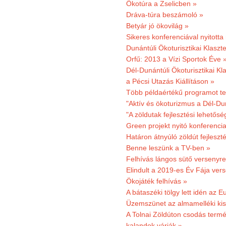
Ökotúra a Zselicben »
Dráva-túra beszámoló »
Betyár jó ökovilág »
Sikeres konferenciával nyitotta
Dunántúli Ökoturisztikai Klaszte
Orfű: 2013 a Vízi Sportok Éve 
Dél-Dunántúli Ökoturisztikai Kla
a Pécsi Utazás Kiállításon »
Több példaértékű programot te
"Aktív és ökoturizmus a Dél-Du
"A zöldutak fejlesztési lehetős
Green projekt nyitó konferenci
Határon átnyúló zöldút fejleszté
Benne leszünk a TV-ben »
Felhívás lángos sütő versenyre
Elindult a 2019-es Év Fája ver
Ökojáték felhívás »
A bátaszéki tölgy lett idén az E
Üzemszünet az almamelléki ki
A Tolnai Zöldúton csodás termész
kalandok várják »