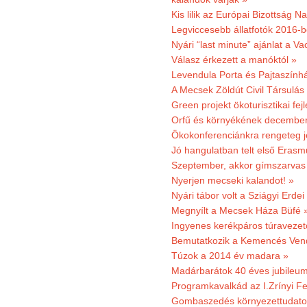
Kis lilik az Európai Bizottság 
Legviccesebb állatfotók 2016-b
Nyári “last minute” ajánlat a 
Válasz érkezett a manóktól »
Levendula Porta és Pajtaszính
A Mecsek Zöldút Civil Társulá
Green projekt ökoturisztikai fejl
Orfű és környékének december 
Ökokonferenciánkra rengeteg j
Jó hangulatban telt első Erasm
Szeptember, akkor gímszarvas 
Nyerjen mecseki kalandot! »
Nyári tábor volt a Sziágyi Erdei
Megnyílt a Mecsek Háza Büfé 
Ingyenes kerékpáros túravezet
Bemutatkozik a Kemencés Vendé
Túzok a 2014 év madara »
Madárbarátok 40 éves jubileu
Programkavalkád az I.Zrínyi Fe
Gombaszedés környezettudato