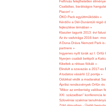
Felhívás felejthetetlen élmény
Családias, barátságos hangulat
Piacon! »
ÖKO-Pack együttműködés »
Kérdőív a Dél-Dunántúli régió ö
fejlesztése témában »
Klaszter tagunk 2013. évi falusi
Az év vadvirága 2016-ban: mocs
A Duna-Dráva Nemzeti Park is a
partnere »
Ingyenes nyílt túrák az I. Orfűi
Nyerjen családi belépőt a Kat
Kikeltek a rétisas fiókák »
Elindult a szavazás a 2017-es 
A tudatos vásárló 12 pontja »
Odúkkal védik a madarakat Sa
Áprilisi rendezvények Orfűn és
"Mikor az emberiség valóban fe
XXI. században" konferencia les
Szlovéniai szakmai tanulmányút
Zöld ritmusban - Újabb bemuta