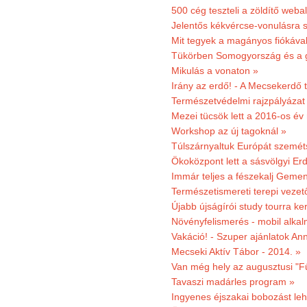
500 cég teszteli a zöldítő weba
Jelentős kékvércse-vonulásra 
Mit tegyek a magányos fiókáva
Tükörben Somogyország és a 
Mikulás a vonaton »
Irány az erdő! - A Mecsekerdő t
Természetvédelmi rajzpályázat 
Mezei tücsök lett a 2016-os év
Workshop az új tagoknál »
Túlszárnyaltuk Európát szemé
Ökoközpont lett a sásvölgyi Er
Immár teljes a fészekalj Geme
Természetismereti terepi vezet
Újabb újságírói study tourra ker
Növényfelismerés - mobil alka
Vakáció! - Szuper ajánlatok An
Mecseki Aktív Tábor - 2014. »
Van még hely az augusztusi "F
Tavaszi madárles program »
Ingyenes éjszakai bobozást le