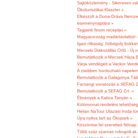
Sajtóközlemény - Sikeresen való
Ökoturisztikai Klaszter »
Elkészült a Duna-Dráva Nemzet
eseménynaptára »
Tagjaink finom receptjei »
Magyarország madártávlatból 
Igazi ritkaság: hóbagoly bukkan
Mecseki Diákszállás Orfű - Új n
Bemutatkozik a Mecsek Háza E
Várja vendégeit a Vackor Vend
A zsebben hordozható napeleme
Bemutatkozik a Galagonya Táb
Farsangi vonatozás a SEFAG Zr
Bemutatkozik a SEFAG Zrt. »
Élmények a Katica Tanyán »
Különvonat rendelési lehetőség
Helian NaTour Utazási Iroda tú
Újra nyitva tart az Ökopark »
Köszöntse fel szeretteit Nőna
Több száz szarvas robogott át