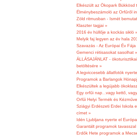
Elkészült az Ökopark Bükkösd 
Élménybeszámoló az Orfűről ind
Zöld ritmusban - Ismét bemutat
Klaszter tagjai »
2016 év hüllője a kockás sikló 
Melyik faj legyen az év hala 2
Szavazás - Az Európai Év Fája
Gemenci rétisasokat sasolhat 
ÁLLÁSAJÁNLAT - ökoturisztikai
betöltésére »
A legviccesebb állatfotók nyert
Programok a Barlangok Hónapj
Elkészültek a legújabb ökoklas
Egy orfűi nap...vagy kettő, vag
Orfűi Helyi Termék és Kézműv
Sziágyi Erdészeti Erdei Iskola e
címet »
Idén Ljubljana nyerte el Európ
Garantált programok tavasszal
Erdők Hete programok a Mecs