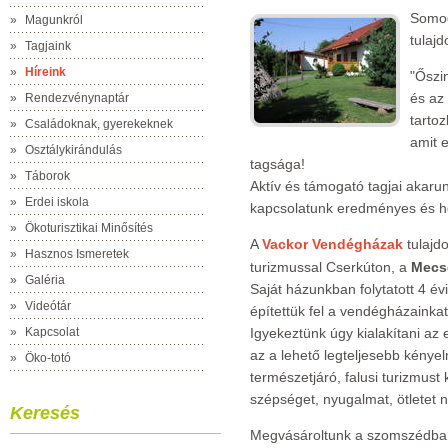
Somog
»
Magunkról
tulaj
»
Tagjaink
»
Híreink
"Őszin
és az
»
Rendezvénynaptár
tarto
»
Családoknak, gyerekeknek
amit e
»
Osztálykirándulás
tagsága!
»
Táborok
Aktív és támogató tagjai akar
»
Erdei iskola
kapcsolatunk eredményes és h
»
Ökoturisztikai Minősítés
A
Vackor Vendégházak
tulajd
»
Hasznos Ismeretek
turizmussal Cserkúton, a
Mecs
»
Galéria
Saját házunkban folytatott 4 é
»
Videótár
építettük fel a vendégházainkat
»
Kapcsolat
Igyekeztünk úgy kialakítani az 
az a lehető legteljesebb kényelm
»
Öko-totó
természetjáró, falusi turizmust
szépséget, nyugalmat, ötletet 
Keresés
Megvásároltunk a szomszédban 