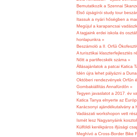
Bemutatkozik a Szennai Skanzen
Első újságírói study tour besz
Itassuk a nyári hőségben a ma
Megújul a karapancsai vadászk
A tagjaink erdei iskola és osztál
honlapunkra »
Beszámoló a II. Orfűi Ökofeszti
A turisztikai klaszterfejlesztés
Nőtt a partifecskék száma »
Állásajánlatok a patcai Katica
Idén újra lehet pályázni a Dun
Októberi rendezvények Orfűn 
Gombakiállítás Annafürdőn »
Tegyen javaslatot a 2017. év v
Katica Tanya elnyerte az Európ
Karácsonyi ajándékutalvány a H
Vadászati workshopon vett rés
Ismét lesz Nagyanyáink kosztol
Külföldi kerékpáros ifjúsági cs
Meghívó a Cross-Border Bike P