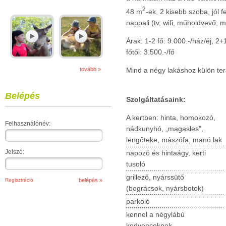
2
48 m
-ek, 2 kisebb szoba, jól 
nappali (tv, wifi, műholdvevő, 
Árak: 1-2 fő: 9.000.-/ház/éj, 2+1
főtől: 3.500.-/fő
Mind a négy lakáshoz külön tera
tovább »
Belépés
Szolgáltatásaink:
A kertben: hinta, homokozó,
Felhasználónév:
nádkunyhó, „magasles",
lengőteke, mászófa, manó lak
Jelszó:
napozó és hintaágy, kerti
tusoló
grillező, nyárssütő
Regisztráció
(bográcsok, nyársbotok)
parkoló
kennel a négylábú
kedvenceknek.