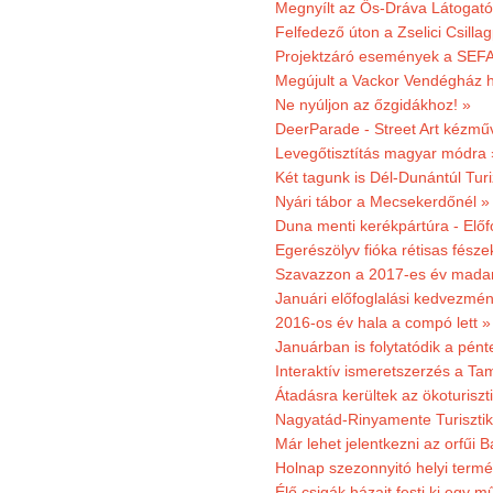
Megnyílt az Ős-Dráva Látogat
Felfedező úton a Zselici Csilla
Projektzáró események a SEFA
Megújult a Vackor Vendégház h
Ne nyúljon az őzgidákhoz! »
DeerParade - Street Art kézmű
Levegőtisztítás magyar módra 
Két tagunk is Dél-Dunántúl Turi
Nyári tábor a Mecsekerdőnél »
Duna menti kerékpártúra - Előfo
Egerészölyv fióka rétisas fész
Szavazzon a 2017-es év madar
Januári előfoglalási kedvezmén
2016-os év hala a compó lett »
Januárban is folytatódik a pént
Interaktív ismeretszerzés a T
Átadásra kerültek az ökoturiszt
Nagyatád-Rinyamente Turisztik
Már lehet jelentkezni az orfűi 
Holnap szezonnyitó helyi termé
Élő csigák házait festi ki egy 