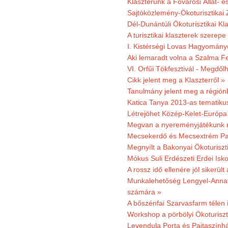
Klaszterünk a Fővárosi Állat- 
Sajtóközlemény-Ökoturisztikai 
Dél-Dunántúli Ökoturisztikai Kl
A turisztikai klaszterek szerep
I. Kistérségi Lovas Hagyomány
Aki lemaradt volna a Szalma Fes
VI. Orfűi Tökfesztivál - Megdől
Cikk jelent meg a Klaszterről »
Tanulmány jelent meg a régiónk
Katica Tanya 2013-as tematiku
Létrejöhet Közép-Kelet-Európa 
Megvan a nyereményjátékunk 
Mecsekerdő és Mecsextrém Park
Megnyílt a Bakonyai Ökoturiszt
Mókus Suli Erdészeti Erdei Isk
A rossz idő ellenére jól sikerült
Munkalehetőség Lengyel-Anna
számára »
A bőszénfai Szarvasfarm télen i
Workshop a pörbölyi Ökoturisz
Levendula Porta és Pajtaszínhá