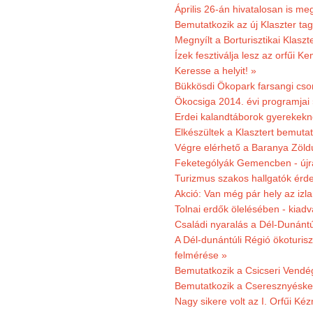
Április 26-án hivatalosan is m
Bemutatkozik az új Klaszter t
Megnyílt a Borturisztikai Klasz
Ízek fesztiválja lesz az orfűi 
Keresse a helyit! »
Bükkösdi Ökopark farsangi cso
Ökocsiga 2014. évi programjai
Erdei kalandtáborok gyerekekn
Elkészültek a Klasztert bemutat
Végre elérhető a Baranya Zöldú
Feketególyák Gemencben - újr
Turizmus szakos hallgatók érdek
Akció: Van még pár hely az izla
Tolnai erdők ölelésében - kiad
Családi nyaralás a Dél-Dunánt
A Dél-dunántúli Régió ökoturisz
felmérése »
Bemutatkozik a Csicseri Vendég
Bemutatkozik a Cseresznyéskert 
Nagy sikere volt az I. Orfűi K