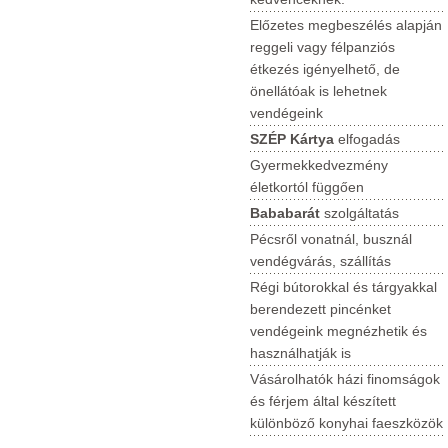
Előzetes megbeszélés alapján
reggeli vagy félpanziós
étkezés igényelhető, de
önellátóak is lehetnek
vendégeink
SZÉP Kártya
elfogadás
Gyermekkedvezmény
életkortól függően
Bababarát
szolgáltatás
Pécsről vonatnál, busznál
vendégvárás, szállítás
Régi bútorokkal és tárgyakkal
berendezett pincénket
vendégeink megnézhetik és
használhatják is
Vásárolhatók házi finomságok
és férjem által készített
különböző konyhai faeszközök