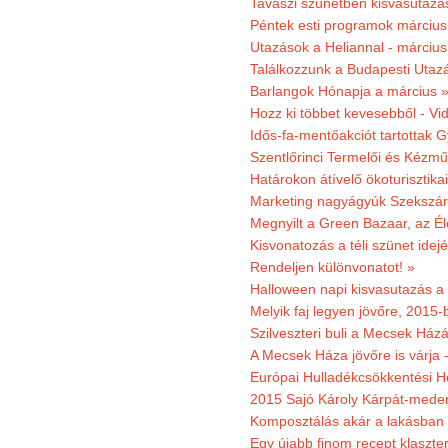
Tavaszi szünetben kisvasutazá
Péntek esti programok márciusb
Utazások a Heliannal - márciusi
Találkozzunk a Budapesti Utazás
Barlangok Hónapja a március 
Hozz ki többet kevesebből - Vi
Idős-fa-mentőakciót tartottak 
Szentlőrinci Termelői és Kézm
Határokon átívelő ökoturisztika
Marketing nagyágyúk Szekszárd
Megnyilt a Green Bazaar, az É
Kisvonatozás a téli szünet idej
Rendeljen különvonatot! »
Halloween napi kisvasutazás a
Melyik faj legyen jövőre, 2015
Szilveszteri buli a Mecsek Ház
A Mecsek Háza jövőre is várja 
Európai Hulladékcsökkentési H
2015 Sajó Károly Kárpát-mede
Komposztálás akár a lakásban 
Egy újabb finom recept klaszter