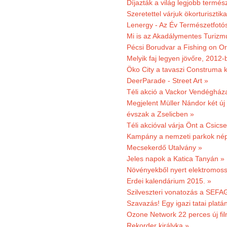
Díjazták a világ legjobb termész
Szeretettel várjuk ökorturisztik
Lenergy - Az Év Természetfotó
Mi is az Akadálymentes Turizm
Pécsi Borudvar a Fishing on Or
Melyik faj legyen jövőre, 2012
Öko City a tavaszi Construma ki
DeerParade - Street Art »
Téli akció a Vackor Vendégház
Megjelent Müller Nándor két ú
évszak a Zselicben »
Téli akcióval várja Önt a Csics
Kampány a nemzeti parkok nép
Mecsekerdő Utalvány »
Jeles napok a Katica Tanyán »
Növényekből nyert elektromoss
Erdei kalendárium 2015. »
Szilveszteri vonatozás a SEFAG
Szavazás! Egy igazi tatai platán
Ozone Network 22 perces új fil
Rekorder királyka »