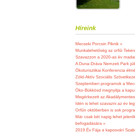
Híreink
Mecseki Porcsin Piknik »
Munkalehetőség az orfűi Teker
Szavazzon a 2020-as év madar
A Duna-Dráva Nemzeti Park júli
Ökoturisztikai Konferencia él
Zöld-Aktív Szociális Szövetkez
Szeptemberi programok a Mec
Öko-Bükkösd megnyitja a kapui
Megérkezett az Akadálymentes
Idén is lehet szavazni az év leg
Orfűn októberben is sok progr
Már csak két napig lehet jele
befogadására »
2019.Év Fája a kaposvári Szaba