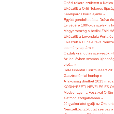
Óriási rekord született a Katic
Elkészült a Orfű-Tekeres Ifjúsá
Kerékpáros körút ajánló »
Együtt gondolkodás a Dráva és 
Év végére 100%-os szelektív h
Magyarország a berlini Zöld Hé
Elkészült a Levendula Porta és 
Elkészült a Duna-Dráva Nemzet
eseménynaptára »
Osztálykirándulás szervezők F
Az idei évben számos újdonság 
első... »
Dél-Dunántúl Turizmusáért 2011
Gasztronómiai honlap »
A lakosság dönthet 2013 madar
KÖRNYEZETI NEVELÉS ÉS ÖK
Medvehagyma Fesztivál Orfűn 
életmód szolgálatában »
Jó gyakorlatot gyűjt az Ökoturis
Nemzetközi Zöldutat szervez a 