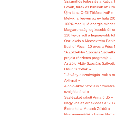
Százmilliós fejlesztés a Katica
Lovak, túrák és kultúrák az O
Újra itt az Orfűi Tökfesztivál! »
Melyik faj legyen az év hala 2
100% megújuló energia minden
Magyarország legízesebb úti cé
120 kg-os volt a legnagyobb tök
Őszi akció a Mecsextrém Park
Best of Pécs - 10 éves a Pécs-
"A Zöld-Aktív Szociális Szövetk
projekt részletes programja »
Az Zöld-Aktív Szociális Szövetk
Orfűn tartották »
"Látvány-disznóvágás" volt a m
Aktívnál »
A Zöld-Aktív Szociális Szövetke
szolgáltatásai »
Sasfészket rakott Annafürdő »
Nagy volt az érdeklődés a SEF
Életre kel a Mecsek Zöldút »
Nyereményjáték - Helian NaTou