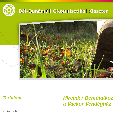
Dél-Dunántúli Ökoturisztikai Klaszter
Híreink / Bemutatkoz
Tartalom
a Vackor Vendégház
»
Kezdőlap