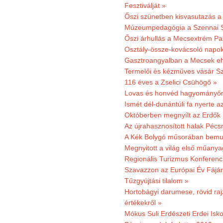
Fesztiválját »
Őszi szünetben kisvasutazás a
Múzeumpedagógia a Szennai 
Őszi árhullás a Mecsextrém Pa
Osztály-össze-kovácsoló napok
Gasztroangyalban a Mecsek eh
Termelői és kézműves vásár Sz
116 éves a Zselici Csühögő »
Lovas és honvéd hagyományőr
Ismét dél-dunántúli fa nyerte a
Októberben megnyílt az Erdők
Az újrahasznosított halak Pécs
A Kék Bolygó műsorában bemut
Megnyitott a világ első műanya
Regionális Turizmus Konferenc
Szavazzon az Európai Év Fájár
Tűzgyújtási tilalom »
Hortobágyi darumese, rövid raj
értékekről »
Mókus Suli Erdészeti Erdei Isko