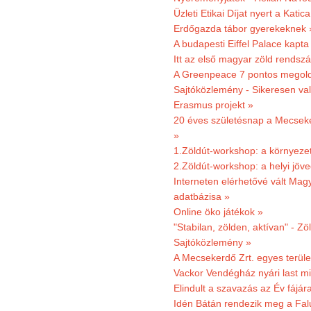
Üzleti Etikai Díjat nyert a Katic
Erdőgazda tábor gyerekeknek 
A budapesti Eiffel Palace kapta
Itt az első magyar zöld rendsz
A Greenpeace 7 pontos megoldás
Sajtóközlemény - Sikeresen val
Erasmus projekt »
20 éves születésnap a Mecsekerd
»
1.Zöldút-workshop: a környezet
2.Zöldút-workshop: a helyi jöv
Interneten elérhetővé vált Mag
adatbázisa »
Online öko játékok »
"Stabilan, zölden, aktívan" - Zö
Sajtóközlemény »
A Mecsekerdő Zrt. egyes terület
Vackor Vendégház nyári last mi
Elindult a szavazás az Év fájár
Idén Bátán rendezik meg a Fa