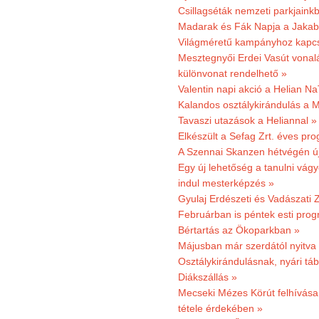
Csillagséták nemzeti parkjain
Madarak és Fák Napja a Jaka
Világméretű kampányhoz kapcs
Mesztegnyői Erdei Vasút vonal
különvonat rendelhető »
Valentin napi akció a Helian Na
Kalandos osztálykirándulás a 
Tavaszi utazások a Heliannal »
Elkészült a Sefag Zrt. éves pr
A Szennai Skanzen hétvégén újr
Egy új lehetőség a tanulni vá
indul mesterképzés »
Gyulaj Erdészeti és Vadászati 
Februárban is péntek esti prog
Bértartás az Ökoparkban »
Májusban már szerdától nyitva
Osztálykirándulásnak, nyári táb
Diákszállás »
Mecseki Mézes Körút felhívás
tétele érdekében »