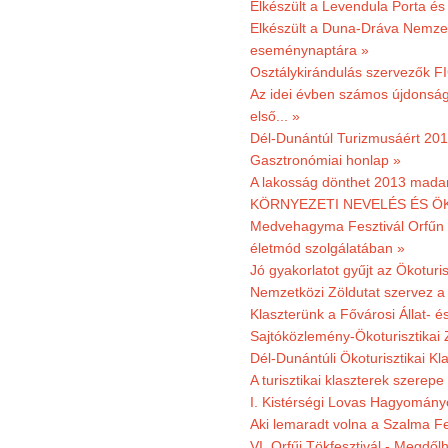
Elkészült a Levendula Porta és 
Elkészült a Duna-Dráva Nemzet
eseménynaptára »
Osztálykirándulás szervezők F
Az idei évben számos újdonság 
első... »
Dél-Dunántúl Turizmusáért 2011
Gasztronómiai honlap »
A lakosság dönthet 2013 madar
KÖRNYEZETI NEVELÉS ÉS ÖK
Medvehagyma Fesztivál Orfűn 
életmód szolgálatában »
Jó gyakorlatot gyűjt az Ökoturis
Nemzetközi Zöldutat szervez a 
Klaszterünk a Fővárosi Állat- 
Sajtóközlemény-Ökoturisztikai 
Dél-Dunántúli Ökoturisztikai Kl
A turisztikai klaszterek szerep
I. Kistérségi Lovas Hagyomány
Aki lemaradt volna a Szalma Fes
VI. Orfűi Tökfesztivál - Megdől