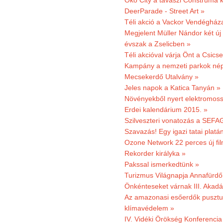
Öko City a tavaszi Construma ki
DeerParade - Street Art »
Téli akció a Vackor Vendégház
Megjelent Müller Nándor két ú
évszak a Zselicben »
Téli akcióval várja Önt a Csics
Kampány a nemzeti parkok nép
Mecsekerdő Utalvány »
Jeles napok a Katica Tanyán »
Növényekből nyert elektromoss
Erdei kalendárium 2015. »
Szilveszteri vonatozás a SEFAG
Szavazás! Egy igazi tatai platán
Ozone Network 22 perces új fil
Rekorder királyka »
Pakssal ismerkedtünk »
Turizmus Világnapja Annafürdő
Önkénteseket várnak III. Akad
Az amazonasi esőerdők pusztu
klímavédelem »
IV. Vidéki Örökség Konferencia