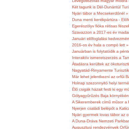
Levegőtisztítás magyar módra 
Két tagunk is Dél-Dunántúl Turi
Nyári tábor a Mecsekerdőnél »
Duna menti kerékpártúra - Előfo
Egerészölyv fióka rétisas fész
Szavazzon a 2017-es év madar
Januári előfoglalási kedvezmén
2016-os év hala a compó lett »
Januárban is folytatódik a pént
Interaktív ismeretszerzés a T
Átadásra kerültek az ökoturiszt
Nagyatád-Rinyamente Turisztik
Már lehet jelentkezni az orfűi 
Holnap szezonnyitó helyi termé
Élő csigák házait festi ki egy 
Gólyagyűrűzés Baja környékén
A Sikeremberek című műsor a K
Nyerjen családi belépőt a Katic
Nyári gyermek lovas tábor az o
A Duna-Dráva Nemzeti Parkban f
Augusztusi rendezvények Orfű