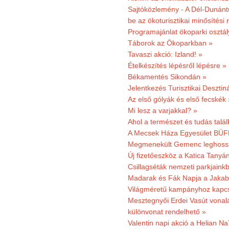
Sajtóközlemény - A Dél-Dunántúl
be az ökoturisztikai minősítési 
Programajánlat ökoparki osztál
Táborok az Ökoparkban »
Tavaszi akció: Izland! »
Ételkészítés lépésről lépésre »
Békamentés Sikondán »
Jelentkezés Turisztikai Deszt
Az első gólyák és első fecskék 
Mi lesz a varjakkal? »
Ahol a természet és tudás talál
A Mecsek Háza Egyesület BÜFÉS
Megmenekült Gemenc leghoss
Új fizetőeszköz a Katica Tanyá
Csillagséták nemzeti parkjain
Madarak és Fák Napja a Jaka
Világméretű kampányhoz kapcs
Mesztegnyői Erdei Vasút vonal
különvonat rendelhető »
Valentin napi akció a Helian Na