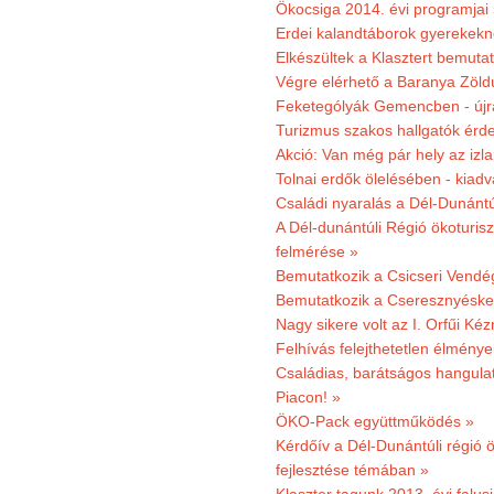
Ökocsiga 2014. évi programjai
Erdei kalandtáborok gyerekekn
Elkészültek a Klasztert bemutat
Végre elérhető a Baranya Zöldú
Feketególyák Gemencben - újr
Turizmus szakos hallgatók érdek
Akció: Van még pár hely az izla
Tolnai erdők ölelésében - kiad
Családi nyaralás a Dél-Dunánt
A Dél-dunántúli Régió ökoturisz
felmérése »
Bemutatkozik a Csicseri Vendég
Bemutatkozik a Cseresznyéskert 
Nagy sikere volt az I. Orfűi K
Felhívás felejthetetlen élmény
Családias, barátságos hangulat
Piacon! »
ÖKO-Pack együttműködés »
Kérdőív a Dél-Dunántúli régió ö
fejlesztése témában »