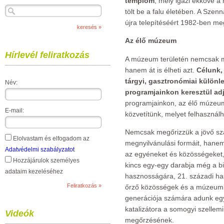
templom
, mely igazi ékköve 
tölt be a falu életében. A Szen
újra telepítéséért 1982-ben m
Az élő múzeum
Hírlevél feliratkozás
A múzeum területén nemcsak me
hanem át is élheti azt.
Célunk,
tárgyi, gasztronómiai különl
Név:
programjainkon keresztül adj
programjainkon, az élő múzeum
E-mail:
közvetítünk, melyet felhasznál
Nemcsak megőrizzük a jövő sz
Elolvastam és elfogadom az
megnyilvánulási formáit, hanem
Adatvédelmi szabályzatot
az egyéneket és közösségeket, a
Hozzájárulok személyes
kincs egy-egy darabja még a b
adataim kezeléséhez
hasznosságára, 21. századi ha
őrző közösségek és a múzeumi 
generációja számára adunk eg
katalizátora a somogyi szellem
Videók
megőrzésének.