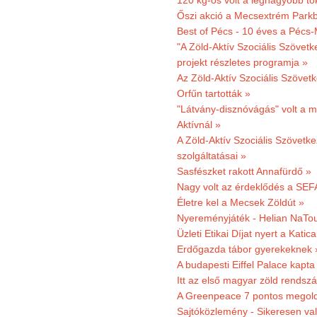
120 kg-os volt a legnagyobb tök
Őszi akció a Mecsextrém Park
Best of Pécs - 10 éves a Pécs-
"A Zöld-Aktív Szociális Szövetk
projekt részletes programja »
Az Zöld-Aktív Szociális Szövetk
Orfűn tartották »
"Látvány-disznóvágás" volt a m
Aktívnál »
A Zöld-Aktív Szociális Szövetke
szolgáltatásai »
Sasfészket rakott Annafürdő »
Nagy volt az érdeklődés a SEF
Életre kel a Mecsek Zöldút »
Nyereményjáték - Helian NaTou
Üzleti Etikai Díjat nyert a Katic
Erdőgazda tábor gyerekeknek 
A budapesti Eiffel Palace kapta
Itt az első magyar zöld rendsz
A Greenpeace 7 pontos megoldás
Sajtóközlemény - Sikeresen val