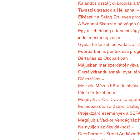
Kalandos osztálykirándulás a 
Tavaszi utazások a Heliannal »
Elkészült a Sefag Zrt. éves pr
A Szennai Skanzen hétvégén újr
Egy új lehetőség a tanulni vá
indul mesterképzés »
Gyulaj Erdészeti és Vadászati 
Februárban is péntek esti prog
Bértartás az Ökoparkban »
Májusban már szerdától nyitva
Osztálykirándulásnak, nyári táb
Diákszállás »
Mecseki Mézes Körút felhívás
tétele érdekében »
Megnyílt az Ős-Dráva Látogat
Felfedező úton a Zselici Csilla
Projektzáró események a SEFA
Megújult a Vackor Vendégház h
Ne nyúljon az őzgidákhoz! »
DeerParade - Street Art kézmű