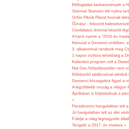
Előfoglalási kedvezmények a He
Szennai Skanzen téli nyitva tar
Orfűn Piknik Plázst hoznak létr
Őznász - fokozott balesetveszé
Csodálatos drónnal készült légi
A haris nyerte a "2016 év mada
Kenuval a Gemenci erdőben, a
3. alkalommal rendezik meg Cse
1 napos vízitúra lehetőség a D
Kalandos program volt a Dese
Nat Geo fotópályazatán nem vo
Előkészítő találkozóval elindul
Gemenci kócsagokra figyel a vi
A legzöldebb ország a világon 
Áprilisban is folytatódnak a pé
»
Paradicsomi hangulatban telt 
Jó hangulatban telt az idei uto
Fülelje a világ legnagyobb álla
Tengelic a 2017. év madara »