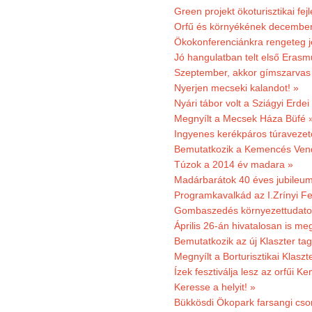
Green projekt ökoturisztikai fejl
Orfű és környékének december 
Ökokonferenciánkra rengeteg j
Jó hangulatban telt első Erasm
Szeptember, akkor gímszarvas 
Nyerjen mecseki kalandot! »
Nyári tábor volt a Sziágyi Erdei
Megnyílt a Mecsek Háza Büfé 
Ingyenes kerékpáros túravezet
Bemutatkozik a Kemencés Vendé
Túzok a 2014 év madara »
Madárbarátok 40 éves jubileu
Programkavalkád az I.Zrínyi Fe
Gombaszedés környezettudato
Április 26-án hivatalosan is m
Bemutatkozik az új Klaszter t
Megnyílt a Borturisztikai Klasz
Ízek fesztiválja lesz az orfűi 
Keresse a helyit! »
Bükkösdi Ökopark farsangi cso