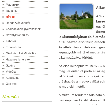
»
Magunkról
A Sze
»
Tagjaink
A Sza
»
Híreink
km-re
»
Rendezvénynaptár
egy él
»
Családoknak, gyerekeknek
Somog
»
Osztálykirándulás
lakáskultúrájának és életmó
»
Táborok
a 20. század első feléig eredeti,
Az áttelepítés a hitelesség igé
»
Erdei iskola
legnagyobb mértékű megtartás
»
Ökoturisztikai Minősítés
alkalmazásával történt.
»
Hasznos Ismeretek
»
Galéria
Az első lakóépületet 1975-76-ba
meg. Jelenleg öt porta áll az eg
»
Videótár
lakóházakon, és a hozzájuk tar
»
Kapcsolat
présház és a megye vallási so
»
Öko-totó
is megtekinthetők.
A múzeum területén található
Keresés
ben népi barokk stílusban épül