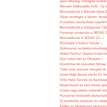
Igazi ritkaság: hóbagoly bukkan
Mecseki Diákszállás Orfű - Új n
Bemutatkozik a Mecsek Háza E
Várja vendégeit a Vackor Vend
A zsebben hordozható napeleme
Bemutatkozik a Galagonya Táb
Farsangi vonatozás a SEFAG Zr
Bemutatkozik a SEFAG Zrt. »
Élmények a Katica Tanyán »
Különvonat rendelési lehetőség
Helian NaTour Utazási Iroda tú
Újra nyitva tart az Ökopark »
Köszöntse fel szeretteit Nőna
Több száz szarvas robogott át
Ismét Máté Bence lett Az Év T
Orfűi Helyi Termék és Kézműve
Megérkezett az első fekete gó
A tatai nagy platán második le
Hunyorral minősített ökoturiszti
Új minősítési rendszer és védje
Kisfilm az ökoklaszter ökoturisz