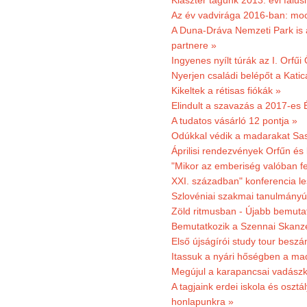
Klaszter tagunk 2013. évi falusi
Az év vadvirága 2016-ban: mocs
A Duna-Dráva Nemzeti Park is a
partnere »
Ingyenes nyílt túrák az I. Orfűi
Nyerjen családi belépőt a Kat
Kikeltek a rétisas fiókák »
Elindult a szavazás a 2017-es 
A tudatos vásárló 12 pontja »
Odúkkal védik a madarakat Sa
Áprilisi rendezvények Orfűn és
"Mikor az emberiség valóban fe
XXI. században" konferencia les
Szlovéniai szakmai tanulmányút
Zöld ritmusban - Újabb bemuta
Bemutatkozik a Szennai Skanzen
Első újságírói study tour besz
Itassuk a nyári hőségben a ma
Megújul a karapancsai vadászk
A tagjaink erdei iskola és osztál
honlapunkra »