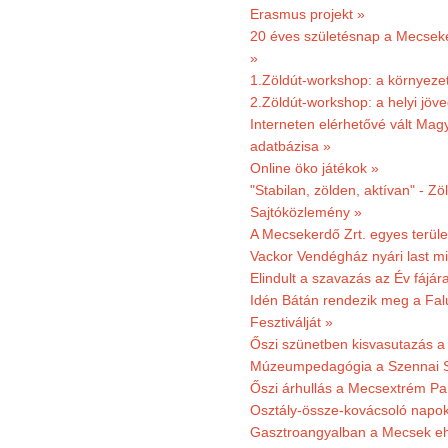
Erasmus projekt »
20 éves születésnap a Mecsekerd
»
1.Zöldút-workshop: a környezet
2.Zöldút-workshop: a helyi jöv
Interneten elérhetővé vált Mag
adatbázisa »
Online öko játékok »
"Stabilan, zölden, aktívan" - Zö
Sajtóközlemény »
A Mecsekerdő Zrt. egyes terület
Vackor Vendégház nyári last mi
Elindult a szavazás az Év fájár
Idén Bátán rendezik meg a Fa
Fesztiválját »
Őszi szünetben kisvasutazás a
Múzeumpedagógia a Szennai 
Őszi árhullás a Mecsextrém Pa
Osztály-össze-kovácsoló napok
Gasztroangyalban a Mecsek eh