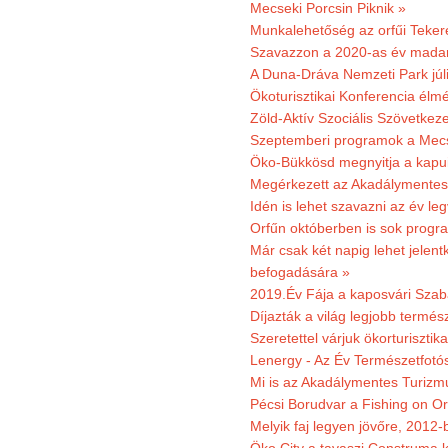
Mecseki Porcsin Piknik »
Munkalehetőség az orfűi Teker
Szavazzon a 2020-as év madar
A Duna-Dráva Nemzeti Park júli
Ökoturisztikai Konferencia él
Zöld-Aktív Szociális Szövetkez
Szeptemberi programok a Mec
Öko-Bükkösd megnyitja a kapui
Megérkezett az Akadálymentes
Idén is lehet szavazni az év leg
Orfűn októberben is sok progr
Már csak két napig lehet jele
befogadására »
2019.Év Fája a kaposvári Szaba
Díjazták a világ legjobb termész
Szeretettel várjuk ökorturisztik
Lenergy - Az Év Természetfotó
Mi is az Akadálymentes Turizm
Pécsi Borudvar a Fishing on Or
Melyik faj legyen jövőre, 2012