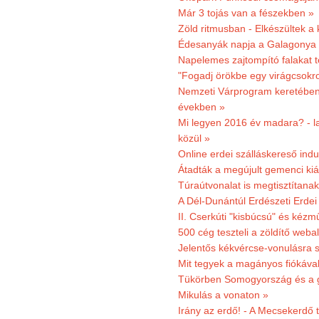
Már 3 tojás van a fészekben »
Zöld ritmusban - Elkészültek a 
Édesanyák napja a Galagonya
Napelemes zajtompító falakat 
"Fogadj örökbe egy virágcsokro
Nemzeti Várprogram keretében 3
években »
Mi legyen 2016 év madara? - la
közül »
Online erdei szálláskereső indu
Átadták a megújult gemenci kiál
Túraútvonalat is megtisztítana
A Dél-Dunántúl Erdészeti Erdei
II. Cserkúti "kisbúcsú" és kéz
500 cég teszteli a zöldítő weba
Jelentős kékvércse-vonulásra 
Mit tegyek a magányos fiókáva
Tükörben Somogyország és a 
Mikulás a vonaton »
Irány az erdő! - A Mecsekerdő t