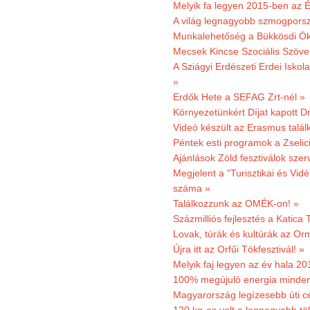
Melyik fa legyen 2015-ben az É
A világ legnagyobb szmogporsz
Munkalehetőség a Bükkösdi Ök
Mecsek Kincse Szociális Szöve
A Sziágyi Erdészeti Erdei Iskol
»
Erdők Hete a SEFAG Zrt-nél »
Környezetünkért Díjat kapott D
Videó készült az Erasmus talál
Péntek esti programok a Zselic
Ajánlások Zöld fesztiválok sze
Megjelent a "Turisztikai és Vid
száma »
Találkozzunk az OMÉK-on! »
Százmilliós fejlesztés a Katica
Lovak, túrák és kultúrák az O
Újra itt az Orfűi Tökfesztivál! »
Melyik faj legyen az év hala 2
100% megújuló energia minden
Magyarország legízesebb úti cé