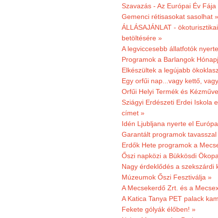
Szavazás - Az Európai Év Fája
Gemenci rétisasokat sasolhat 
ÁLLÁSAJÁNLAT - ökoturisztikai
betöltésére »
A legviccesebb állatfotók nyert
Programok a Barlangok Hónapj
Elkészültek a legújabb ökoklas
Egy orfűi nap...vagy kettő, vag
Orfűi Helyi Termék és Kézműv
Sziágyi Erdészeti Erdei Iskola e
címet »
Idén Ljubljana nyerte el Európ
Garantált programok tavasszal
Erdők Hete programok a Mecs
Őszi napközi a Bükkösdi Ökop
Nagy érdeklődés a szekszárdi 
Múzeumok Őszi Fesztiválja »
A Mecsekerdő Zrt. és a Mecsex
A Katica Tanya PET palack kamp
Fekete gólyák élőben! »