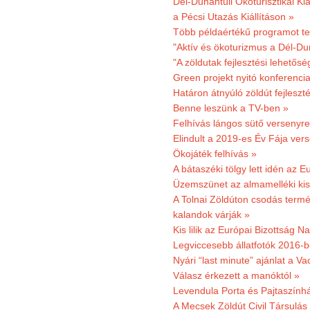
Dél-Dunántúli Ökoturisztikai Kla
a Pécsi Utazás Kiállításon »
Több példaértékű programot te
"Aktív és ökoturizmus a Dél-Du
"A zöldutak fejlesztési lehetős
Green projekt nyitó konferenci
Határon átnyúló zöldút fejleszté
Benne leszünk a TV-ben »
Felhívás lángos sütő versenyre
Elindult a 2019-es Év Fája ver
Ökojáték felhívás »
A bátaszéki tölgy lett idén az E
Üzemszünet az almamelléki ki
A Tolnai Zöldúton csodás termész
kalandok várják »
Kis lilik az Európai Bizottság 
Legviccesebb állatfotók 2016-b
Nyári “last minute” ajánlat a 
Válasz érkezett a manóktól »
Levendula Porta és Pajtaszính
A Mecsek Zöldút Civil Társulá