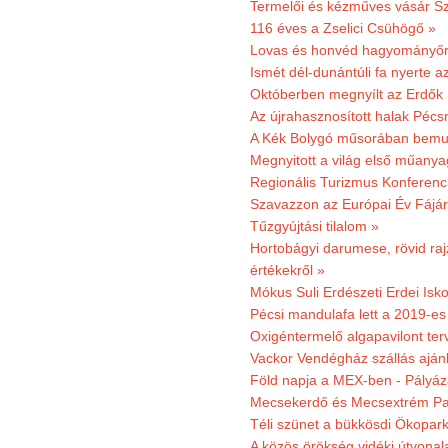
Termelői és kézműves vásár Sz
116 éves a Zselici Csühögő »
Lovas és honvéd hagyományőr
Ismét dél-dunántúli fa nyerte a
Októberben megnyílt az Erdők
Az újrahasznosított halak Pécs
A Kék Bolygó műsorában bemut
Megnyitott a világ első műanya
Regionális Turizmus Konferenc
Szavazzon az Európai Év Fájár
Tűzgyújtási tilalom »
Hortobágyi darumese, rövid raj
értékekről »
Mókus Suli Erdészeti Erdei Isko
Pécsi mandulafa lett a 2019-es
Oxigéntermelő algapavilont ter
Vackor Vendégház szállás aján
Föld napja a MEX-ben - Pályáz
Mecsekerdő és Mecsextrém Par
Téli szünet a bükkösdi Ökopar
A közös örökség vidéki útvonala