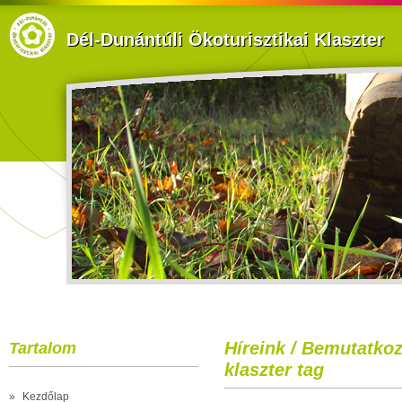
Dél-Dunántúli Ökoturisztikai Klaszter
Híreink / Bemutatkoz
Tartalom
klaszter tag
»
Kezdőlap