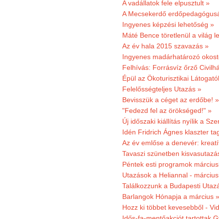
A vadállatok fele elpusztult »
A Mecsekerdő erdőpedagógusáé
Ingyenes képzési lehetőség »
Máté Bence töretlenül a világ le
Az év hala 2015 szavazás »
Ingyenes madárhatározó okost
Felhívás: Forrásvíz őrző Civilh
Épül az Ökoturisztikai Látogat
Felelősségteljes Utazás »
Bevisszük a céget az erdőbe! »
"Fedezd fel az örökséged!" »
Új időszaki kiállítás nyílik a S
Idén Fridrich Ágnes klaszter ta
Az év emlőse a denevér: kreat
Tavaszi szünetben kisvasutazá
Péntek esti programok márciusb
Utazások a Heliannal - márciusi
Találkozzunk a Budapesti Utazás
Barlangok Hónapja a március 
Hozz ki többet kevesebből - Vi
Idős-fa-mentőakciót tartottak 