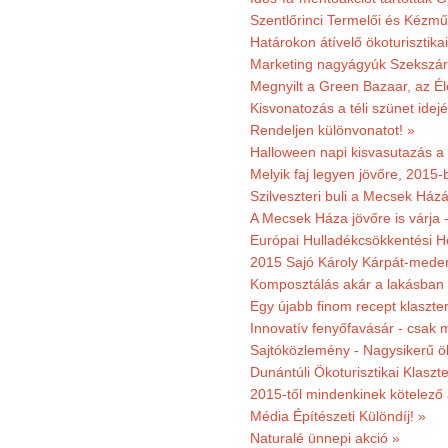
Szentlőrinci Termelői és Kézm
Határokon átívelő ökoturisztika
Marketing nagyágyúk Szekszárd
Megnyilt a Green Bazaar, az É
Kisvonatozás a téli szünet idej
Rendeljen különvonatot! »
Halloween napi kisvasutazás a
Melyik faj legyen jövőre, 2015
Szilveszteri buli a Mecsek Ház
A Mecsek Háza jövőre is várja 
Európai Hulladékcsökkentési H
2015 Sajó Károly Kárpát-mede
Komposztálás akár a lakásban 
Egy újabb finom recept klaszter
Innovatív fenyőfavásár - csak 
Sajtóközlemény - Nagysikerű öko
Dunántúli Ökoturisztikai Klaszte
2015-től mindenkinek kötelező 
Média Építészeti Különdíj! »
Naturalé ünnepi akció »