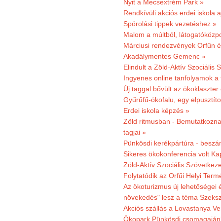
Nyit a Mecsextrém Park »
Rendkívüli akciós erdei iskola a
Spórolási tippek vezetéshez »
Malom a múltból, látogatóközpo
Márciusi rendezvények Orfűn 
Akadálymentes Gemenc »
Elindult a Zöld-Aktív Szociális 
Ingyenes online tanfolyamok a
Új taggal bővült az ökoklaszter
Gyűrűfű-ökofalu, egy elpusztít
Erdei iskola képzés »
Zöld ritmusban - Bemutatkoznak
tagjai »
Pünkösdi kerékpártúra - beszá
Sikeres ökokonferencia volt K
Zöld-Aktív Szociális Szövetkez
Folytatódik az Orfűi Helyi Ter
Az ökoturizmus új lehetőségei
növekedés" lesz a téma Szeks
Akciós szállás a Lovastanya V
Ökopark Pünkösdi csomagajánl