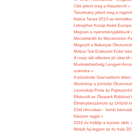
Cikk jelent meg a Klaszterről »
Tanulmány jelent meg a régiónk
Katica Tanya 2013-as tematiku
Létrejöhet Közép-Kelet-Európa 
Megvan a nyereményjátékunk 
Mecsekerdő és Mecsextrém Park
Megnyílt a Bakonyai Ökoturiszt
Mókus Suli Erdészeti Erdei Isk
A rossz idő ellenére jól sikerült
Munkalehetőség Lengyel-Anna
számára »
A bőszénfai Szarvasfarm télen i
Workshop a pörbölyi Ökoturisz
Levendula Porta és Pajtaszínhá
Elkészült az Ökopark Bükkösd 
Élménybeszámoló az Orfűről ind
Zöld ritmusban - Ismét bemutat
Klaszter tagjai »
2016 év hüllője a kockás sikló 
Melyik faj legyen az év hala 2