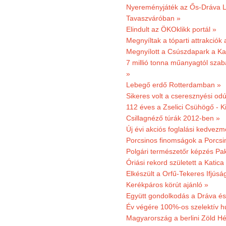
Nyereményjáték az Ős-Dráva L
Tavaszváróban »
Elindult az ÖKOklikk portál »
Megnyíltak a tóparti attrakciók
Megnyílott a Csúszdapark a Ka
7 millió tonna műanyagtól sza
»
Lebegő erdő Rotterdamban »
Sikeres volt a cseresznyési odú
112 éves a Zselici Csühögő - K
Csillagnéző túrák 2012-ben »
Új évi akciós foglalási kedvez
Porcsinos finomságok a Porcsi
Polgári természetőr képzés Pa
Óriási rekord született a Katic
Elkészült a Orfű-Tekeres Ifjúsá
Kerékpáros körút ajánló »
Együtt gondolkodás a Dráva és 
Év végére 100%-os szelektív h
Magyarország a berlini Zöld Hé