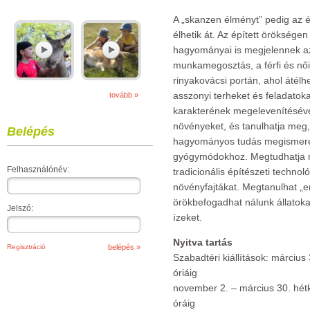
A „skanzen élményt” pedig az
élhetik át. Az épített öröksége
hagyományai is megjelennek a
munkamegosztás, a férfi és női
rinyakovácsi portán, ahol átélhe
asszonyi terheket és feladatoka
tovább »
karakterének megelevenítésév
növényeket, és tanulhatja meg,
Belépés
hagyományos tudás megismerés
gyógymódokhoz. Megtudhatja mi
Felhasználónév:
tradicionális építészeti techno
növényfajtákat. Megtanulhat „er
örökbefogadhat nálunk állatoka
Jelszó:
ízeket.
Nyitva tartás
Regisztráció
Szabadtéri kiállítások: március
óriáig
november 2. – március 30. hét
óráig