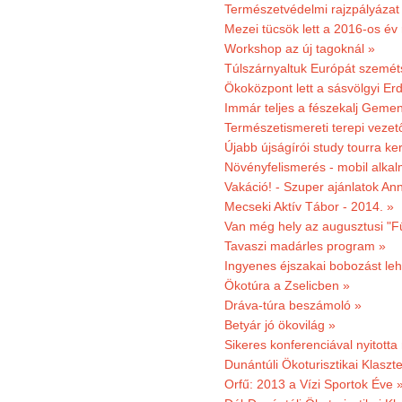
Természetvédelmi rajzpályázat 
Mezei tücsök lett a 2016-os év
Workshop az új tagoknál »
Túlszárnyaltuk Európát szemé
Ökoközpont lett a sásvölgyi Er
Immár teljes a fészekalj Geme
Természetismereti terepi vezet
Újabb újságírói study tourra ker
Növényfelismerés - mobil alka
Vakáció! - Szuper ajánlatok An
Mecseki Aktív Tábor - 2014. »
Van még hely az augusztusi "F
Tavaszi madárles program »
Ingyenes éjszakai bobozást le
Ökotúra a Zselicben »
Dráva-túra beszámoló »
Betyár jó ökovilág »
Sikeres konferenciával nyitotta
Dunántúli Ökoturisztikai Klaszte
Orfű: 2013 a Vízi Sportok Éve 