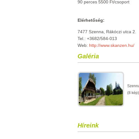
90 perces 5500 Ft/csoport
Elérhetőség:
7477 Szenna, Rákóczi utca 2.
Tel.: +3682/584-013
Web:
http://www.skanzen.hu/
Galéria
Szenn
(8 kép)
Híreink