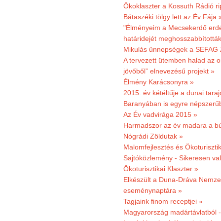
Ökoklaszter a Kossuth Rádió r
Bátaszéki tölgy lett az Év Fája 
"Élményeim a Mecsekerdő erdés
határidejét meghosszabbították
Mikulás ünnepségek a SEFAG Z
A tervezett ütemben halad az o
jövőből” elnevezésű projekt »
Élmény Karácsonyra »
2015. év kétéltűje a dunai tara
Baranyában is egyre népszerű
Az Év vadvirága 2015 »
Harmadszor az év madara a b
Nógrádi Zöldutak »
Malomfejlesztés és Ökoturiszti
Sajtóközlemény - Sikeresen való
Ökoturisztikai Klaszter »
Elkészült a Duna-Dráva Nemzet
eseménynaptára »
Tagjaink finom receptjei »
Magyarország madártávlatból 