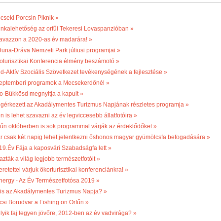
cseki Porcsin Piknik »
nkalehetőség az orfűi Tekeresi Lovaspanzióban »
avazzon a 2020-as év madarára! »
Duna-Dráva Nemzeti Park júliusi programjai »
oturisztikai Konferencia élmény beszámoló »
ld-Aktív Szociális Szövetkezet tevékenységének a fejlesztése »
eptemberi programok a Mecsekerdőnél »
o-Bükkösd megnyitja a kapuit »
gérkezett az Akadálymentes Turizmus Napjának részletes programja »
n is lehet szavazni az év legviccesebb állatfotóira »
fűn októberben is sok programmal várják az érdeklődőket »
r csak két napig lehet jelentkezni őshonos magyar gyümölcsfa befogadására »
19.Év Fája a kaposvári Szabadságfa lett »
azták a világ legjobb természetfotóit »
retettel várjuk ökorturisztikai konferenciánkra! »
nergy - Az Év Természetfotósa 2019 »
 is az Akadálymentes Turizmus Napja? »
csi Borudvar a Fishing on Orfűn »
lyik faj legyen jövőre, 2012-ben az év vadvirága? »