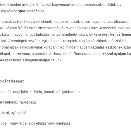
elektív módon gyűjtjük. A házakat hagyományos búboskemencékkel fűtjük így
gújuló energiá
t használunk.
ntosnak tartjuk, hogy a vendégek megismerhessék a régi hagyományos eljárással
szült ételek ízét és elkészítésének módját. A vendégházak közti kemencés udvaron
y kültéri hagyományos búboskemence tekinthető meg ahol
kenyeret, kenyérlepén
tünk
. A vendégek részére régi elfeledett receptek alapján készülnek a tésztafélék.
próbálhatják a nagyanyáink korában még mindennapos használati eszköznek szám
tőlapát, a szénvonó, a pemete stb. használatát. Természetesen a
kézzel nyújtott há
tes
készítését is megtanulhatják nálunk.
olgáltatásaink:
babaház, népi játékok, hinta, homokozó, játékszerek
erti bútorok, napozóágy
rillező, nyárssütő
eggeli, vagy félpanziós ellátás vagy önellátás