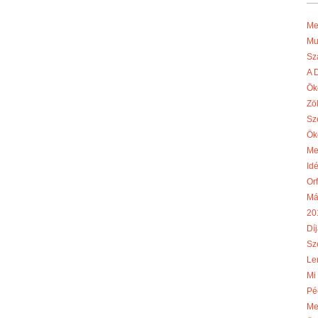
Me
Mu
Sz
A 
Ök
Zö
Sz
Ök
Me
Idé
Or
Má
20
Díj
Sze
Le
Mi
Pé
Me