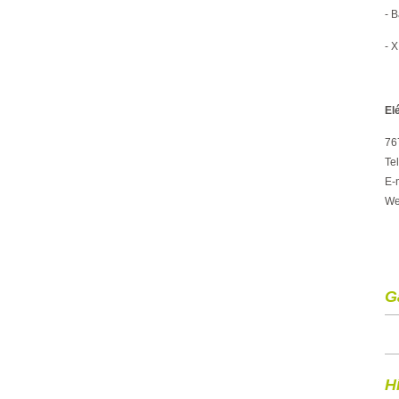
- 
- X
El
76
Te
E-
We
G
H