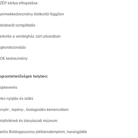
SZÉP kártya elfogadása
gyermekkedvezmény életkortól függően
bababarát szolgáltatás
parkolás a vendégház zárt udvarában
légkondicionálás
NOE kedvezmény
ogramlehetőségek helyben:
csipkeverés
étes nyújtás és sütés
kenyér-, lepény-, bodagsütés kemencében
helytörténeti és bányászati múzeum
Sarlós Boldogasszony plébániatemplom, harangjáték