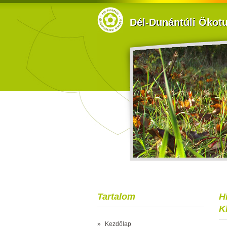
Dél-Dunántúli Ökotur
Tartalom
H
K
»
Kezdőlap