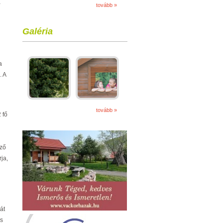
a
tovább »
Galéria
a
. A
tovább »
 fő
éző
ja,
át
és