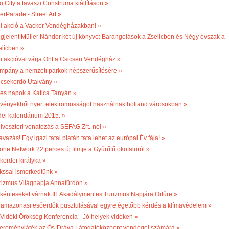
o City a tavaszi Construma kiállításon »
erParade - Street Art »
li akció a Vackor Vendégházakban! »
gjelent Müller Nándor két új könyve: Barangolások a Zselicben és Négy évszak a
elicben »
li akcióval várja Önt a Csicseri Vendégház »
mpány a nemzeti parkok népszerűsítésére »
csekerdő Utalvány »
les napok a Katica Tanyán »
vényekből nyert elektromosságot használnak holland városokban »
dei kalendárium 2015. »
ilveszteri vonatozás a SEFAG Zrt.-nél »
vazás! Egy igazi tatai platán tata lehet az európai Év fája! »
one Network 22 perces új filmje a Gyűrűfű ökofaluról »
korder királyka »
kssal ismerkedtünk »
rizmus Világnapja Annafürdőn »
kénteseket várnak III. Akadálymentes Turizmus Napjára Orfűre »
 amazonasi esőerdők pusztulásával egyre égetőbb kérdés a klímavédelem »
. Vidéki Örökség Konferencia - Jó helyek vidéken »
ereményjáték az Ős-Dráva Látogatóközpont vendégei számára »