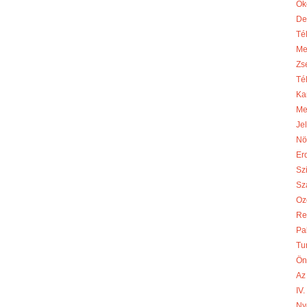
Ök
De
Té
Me
Zs
Té
Ka
Me
Je
Nö
Er
Sz
Sza
Oz
Re
Pa
Tu
Ön
Az
IV
Ny