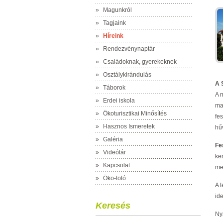
»
Magunkról
»
Tagjaink
»
Híreink
»
Rendezvénynaptár
»
Családoknak, gyerekeknek
»
Osztálykirándulás
A 
»
Táborok
A 
»
Erdei iskola
ma
»
Ökoturisztikai Minősítés
fes
»
Hasznos Ismeretek
hűv
»
Galéria
Fe
»
Videótár
ke
»
Kapcsolat
me
»
Öko-totó
A t
id
Keresés
Ny