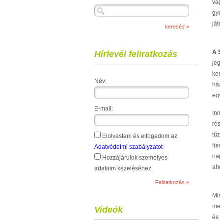
va
gy
ját
A 
Hírlevél feliratkozás
je
ke
Név:
há
eg
E-mail:
In
ré
tű
Elolvastam és elfogadom az
fü
Adatvédelmi szabályzatot
na
Hozzájárulok személyes
ah
adataim kezeléséhez
Mi
me
Videók
és