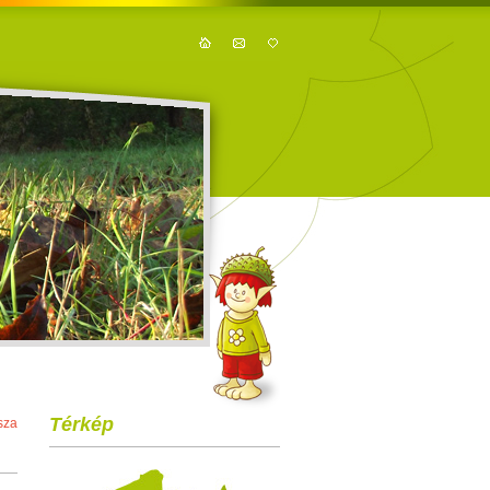
Térkép
sza