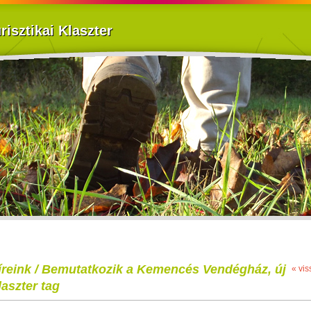
isztikai Klaszter
íreink / Bemutatkozik a Kemencés Vendégház, új
« vis
laszter tag