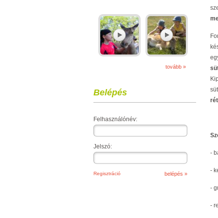
sz
me
Fo
ké
eg
tovább »
sü
Ki
sü
Belépés
ré
Felhasználónév:
Sz
Jelszó:
- 
-
k
Regisztráció
- g
- r