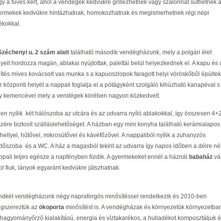
gy a füves kert, ahol a vendégek kedvükre grillezhetnek vagy szalonnát süthetnek 
ermekek kedvükre hintázhatnak, homokozhatnak és megismerhetnek régi népi
ékokkal.
Széchenyi u. 2 szám alatt
található második vendégházunk, mely a polgári élet
gyeit hordozza magán, ablakai nyújtottak, palettái belül helyezkednek el. A kapu és 
rítés míves kovácsolt vas munka s a kapuoszlopok faragott helyi vöröskőből épültek
z központi helyét a nappali foglalja el a pótágyként szolgáló kihúzható kanapéval s
y kemencével mely a vendégek körében nagyon közkedvelt.
nen nyílik két hálószoba az utcára és az udvarra nyíló ablakokkal, így összesen 4+2
szére biztosít szálláslehetőséget. A házban egy mini konyha található kerámialapos
zhellyel, hűtővel, mikrosütővel és kávéfőzővel. A nappaliból nyílik a zuhanyzós
rdőszoba és a WC. A ház a magasból tekint az udvarra így napos időben a délre n
ppali teljes egésze a napfényben fürdik. A gyermekeket ennél a háznál
babaház
vár
ol fiuk, lányok egyaránt kedvükre játszhatnak.
ndkét vendégházunk négy napraforgós minősítéssel rendelkezik és 2010-ben
gszereztük az
ökoporta
minősítést is. A vendégházak és környezetük környezetbar
 hagyományőrző kialakítású, energia és víztakarékos, a hulladékot komposztáljuk 