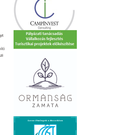
yt
ító
zi