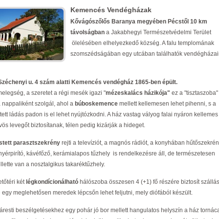
Kemencés Vendégházak
Kővágószőlős Baranya megyében Pécstől 10 km
távolságban
a Jakabhegyi Természetvédelmi Terület
ölelésében elhelyezkedő község. A falu templomának
szomszédságában egy utcában találhatók vendégházai
Széchenyi u. 4 szám alatti Kemencés vendégház 1865-ben épült.
melegség, a szeretet a régi mesék igazi "
mézeskalács házikója"
ez a "tisztaszoba"
 nappaliként szolgál, ahol a
búboskemence
mellett kellemesen lehet pihenni, s a
tett ládás padon is el lehet nyújtózkodni. A ház vastag vályog falai nyáron kellemes
ös levegőt biztosítanak, télen pedig kizárják a hideget.
stett parasztszekrény
rejti a televíziót, a magnós rádiót, a konyhában hűtőszekrén
nyérpirító, kávéfőző, kerámialapos tűzhely is rendelkezésre áll, de természetesen
llette van a nosztalgikus takaréktűzhely.
etőtéri két
légkondícionálható
hálószoba összesen 4 (+1) fő részére biztosít szállás
e egy meglehetősen meredek lépcsőn lehet feljutni, mely diófából készült.
áresti beszélgetésekhez egy pohár jó bor mellett hangulatos helyszín a ház tornác