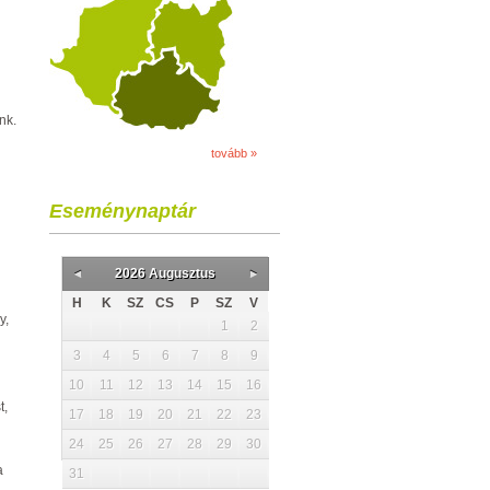
nk.
tovább »
Eseménynaptár
2026 Augusztus
H
K
SZ
CS
P
SZ
V
y,
1
2
3
4
5
6
7
8
9
10
11
12
13
14
15
16
t,
17
18
19
20
21
22
23
24
25
26
27
28
29
30
a
31