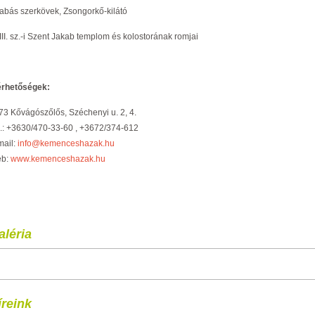
Babás szerkövek, Zsongorkő-kilátó
III. sz.-i Szent Jakab templom és kolostorának romjai
érhetőségek:
73 Kővágószőlős, Széchenyi u. 2, 4.
l.: +3630/470-33-60 , +3672/374-612
mail:
info@kemenceshazak.hu
b:
www.kemenceshazak.hu
aléria
íreink