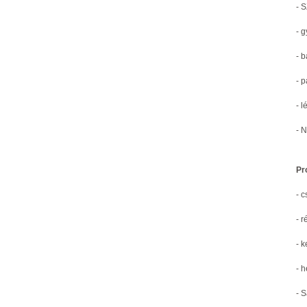
- 
- 
- 
- 
- 
- 
Pr
- 
- r
- 
- 
- 