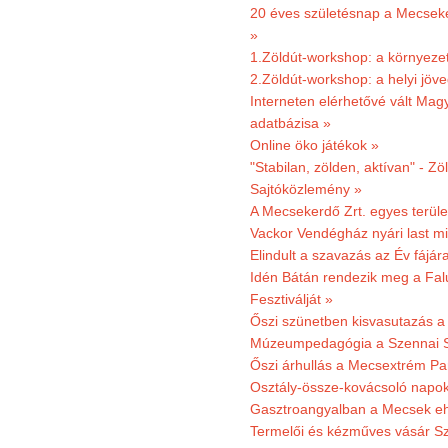
20 éves születésnap a Mecsekerd
»
1.Zöldút-workshop: a környezet
2.Zöldút-workshop: a helyi jöv
Interneten elérhetővé vált Mag
adatbázisa »
Online öko játékok »
"Stabilan, zölden, aktívan" - Zö
Sajtóközlemény »
A Mecsekerdő Zrt. egyes terület
Vackor Vendégház nyári last mi
Elindult a szavazás az Év fájár
Idén Bátán rendezik meg a Fa
Fesztiválját »
Őszi szünetben kisvasutazás a
Múzeumpedagógia a Szennai 
Őszi árhullás a Mecsextrém Pa
Osztály-össze-kovácsoló napok
Gasztroangyalban a Mecsek eh
Termelői és kézműves vásár Sz