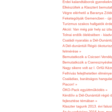
Erdei kalandtáborok gyerekekn
Elkészültek a Klasztert bemutat
Végre elérhető a Baranya Zöldú
Feketególyák Gemencben - újr
Turizmus szakos hallgatók érdek
Akció: Van még pár hely az izla
Tolnai erdők ölelésében - kiad
Családi nyaralás a Dél-Dunánt
A Dél-dunántúli Régió ökoturisz
felmérése »
Bemutatkozik a Csicseri Vendég
Bemutatkozik a Cseresznyéskert 
Nagy sikere volt az I. Orfűi K
Felhívás felejthetetlen élmény
Családias, barátságos hangulat
Piacon! »
ÖKO-Pack együttműködés »
Kérdőív a Dél-Dunántúli régió ö
fejlesztése témában »
Klaszter tagunk 2013. évi falusi
Az év vadvirága 2016-ban: mocs