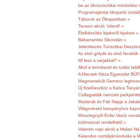
be az ökoturisztikai minősítési 
Programajánlat ökoparki osztál
Táborok az Ökoparkban »
Tavaszi akció: Izland! »
Ételkészítés lépésről lépésre »
Békamentés Sikondán »
Jelentkezés Turisztikai Deszt
Az első gólyák és első fecskék 
Mi lesz a varjakkal? »
Ahol a természet és tudás talál
A Mecsek Háza Egyesület BÜFÉS
Megmenekült Gemenc leghoss
Új fizetőeszköz a Katica Tanyá
Csillagséták nemzeti parkjain
Madarak és Fák Napja a Jaka
Világméretű kampányhoz kapcs
Mesztegnyői Erdei Vasút vonal
különvonat rendelhető »
Valentin napi akció a Helian Na
Kalandos osztálykirándulás a 