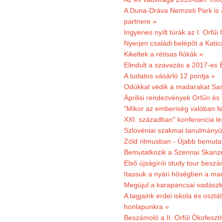
A Duna-Dráva Nemzeti Park is a
partnere »
Ingyenes nyílt túrák az I. Orfűi
Nyerjen családi belépőt a Kat
Kikeltek a rétisas fiókák »
Elindult a szavazás a 2017-es 
A tudatos vásárló 12 pontja »
Odúkkal védik a madarakat Sa
Áprilisi rendezvények Orfűn és
"Mikor az emberiség valóban fe
XXI. században" konferencia les
Szlovéniai szakmai tanulmányút
Zöld ritmusban - Újabb bemuta
Bemutatkozik a Szennai Skanzen
Első újságírói study tour besz
Itassuk a nyári hőségben a ma
Megújul a karapancsai vadászk
A tagjaink erdei iskola és osztál
honlapunkra »
Beszámoló a II. Orfűi Ökofeszti