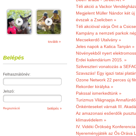
Téli akció a Vackor Vendégház
Megjelent Müller Nándor két ú
évszak a Zselicben »
Téli akcióval várja Önt a Csics
Kampány a nemzeti parkok nép
Mecsekerdő Utalvány »
tovább »
Jeles napok a Katica Tanyán »
Növényekből nyert elektromoss
Belépés
Erdei kalendárium 2015. »
Szilveszteri vonatozás a SEFAG
Szavazás! Egy igazi tatai platán
Felhasználónév:
Ozone Network 22 perces új fil
Rekorder királyka »
Jelszó:
Pakssal ismerkedtünk »
Turizmus Világnapja Annafürdő
Önkénteseket várnak III. Akad
Regisztráció
Az amazonasi esőerdők pusztu
klímavédelem »
IV. Vidéki Örökség Konferencia
Nyereményjáték az Ős-Dráva L