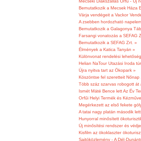
Mecseki Diákszállás Orfű - Új n
Bemutatkozik a Mecsek Háza E
Várja vendégeit a Vackor Vend
A zsebben hordozható napeleme
Bemutatkozik a Galagonya Táb
Farsangi vonatozás a SEFAG Zr
Bemutatkozik a SEFAG Zrt. »
Élmények a Katica Tanyán »
Különvonat rendelési lehetőség
Helian NaTour Utazási Iroda tú
Újra nyitva tart az Ökopark »
Köszöntse fel szeretteit Nőna
Több száz szarvas robogott át
Ismét Máté Bence lett Az Év T
Orfűi Helyi Termék és Kézműve
Megérkezett az első fekete gó
A tatai nagy platán második le
Hunyorral minősített ökoturiszti
Új minősítési rendszer és védje
Kisfilm az ökoklaszter ökoturisz
Sajtóközlemény - A Dél-Dunántúl