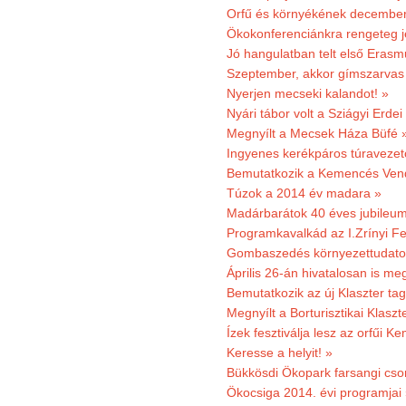
Orfű és környékének december 
Ökokonferenciánkra rengeteg j
Jó hangulatban telt első Erasm
Szeptember, akkor gímszarvas 
Nyerjen mecseki kalandot! »
Nyári tábor volt a Sziágyi Erdei
Megnyílt a Mecsek Háza Büfé 
Ingyenes kerékpáros túravezet
Bemutatkozik a Kemencés Vendé
Túzok a 2014 év madara »
Madárbarátok 40 éves jubileu
Programkavalkád az I.Zrínyi Fe
Gombaszedés környezettudato
Április 26-án hivatalosan is m
Bemutatkozik az új Klaszter t
Megnyílt a Borturisztikai Klasz
Ízek fesztiválja lesz az orfűi 
Keresse a helyit! »
Bükkösdi Ökopark farsangi cso
Ökocsiga 2014. évi programjai