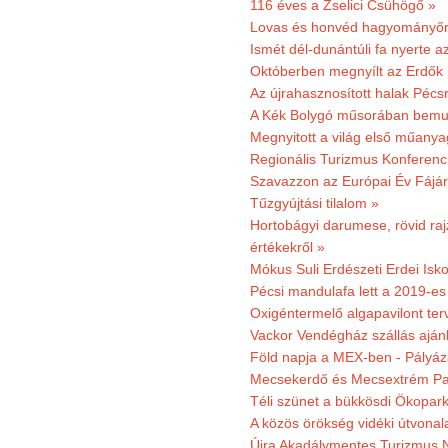
116 éves a Zselici Csühögő »
Lovas és honvéd hagyományőr
Ismét dél-dunántúli fa nyerte a
Októberben megnyílt az Erdők
Az újrahasznosított halak Pécs
A Kék Bolygó műsorában bemut
Megnyitott a világ első műanya
Regionális Turizmus Konferenc
Szavazzon az Európai Év Fájár
Tűzgyújtási tilalom »
Hortobágyi darumese, rövid raj
értékekről »
Mókus Suli Erdészeti Erdei Isko
Pécsi mandulafa lett a 2019-es
Oxigéntermelő algapavilont ter
Vackor Vendégház szállás aján
Föld napja a MEX-ben - Pályáz
Mecsekerdő és Mecsextrém Par
Téli szünet a bükkösdi Ökopar
A közös örökség vidéki útvonala
Újra Akadálymentes Turizmus 