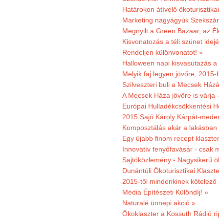
Határokon átívelő ökoturisztika
Marketing nagyágyúk Szekszárd
Megnyilt a Green Bazaar, az É
Kisvonatozás a téli szünet idej
Rendeljen különvonatot! »
Halloween napi kisvasutazás a
Melyik faj legyen jövőre, 2015
Szilveszteri buli a Mecsek Ház
A Mecsek Háza jövőre is várja 
Európai Hulladékcsökkentési H
2015 Sajó Károly Kárpát-mede
Komposztálás akár a lakásban 
Egy újabb finom recept klaszter
Innovatív fenyőfavásár - csak 
Sajtóközlemény - Nagysikerű öko
Dunántúli Ökoturisztikai Klaszte
2015-től mindenkinek kötelező 
Média Építészeti Különdíj! »
Naturalé ünnepi akció »
Ökoklaszter a Kossuth Rádió r