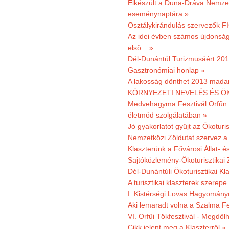
Elkészült a Duna-Dráva Nemzet
eseménynaptára »
Osztálykirándulás szervezők F
Az idei évben számos újdonság 
első... »
Dél-Dunántúl Turizmusáért 2011
Gasztronómiai honlap »
A lakosság dönthet 2013 madar
KÖRNYEZETI NEVELÉS ÉS ÖK
Medvehagyma Fesztivál Orfűn 
életmód szolgálatában »
Jó gyakorlatot gyűjt az Ökoturis
Nemzetközi Zöldutat szervez a 
Klaszterünk a Fővárosi Állat- 
Sajtóközlemény-Ökoturisztikai 
Dél-Dunántúli Ökoturisztikai Kl
A turisztikai klaszterek szerep
I. Kistérségi Lovas Hagyomány
Aki lemaradt volna a Szalma Fes
VI. Orfűi Tökfesztivál - Megdől
Cikk jelent meg a Klaszterről »