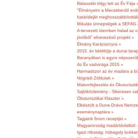
Bátaszéki tölgy lett az Év Fája 
"Élményeim a Mecsekerdő erdés
határidejét meghosszabbították
Mikulás ünnepségek a SEFAG Z
A tervezett ütemben halad az o
jövőből” elnevezésű projekt »
Élmény Karácsonyra »
2015. év kétéltűje a dunai tara
Baranyában is egyre népszerű
Az Év vadvirága 2015 »
Harmadszor az év madara a b
Nógrádi Zöldutak »
Malomfejlesztés és Ökoturiszti
Sajtóközlemény - Sikeresen való
Ökoturisztikai Klaszter »
Elkészült a Duna-Dráva Nemzet
eseménynaptára »
Tagjaink finom receptjei »
Magyarország madártávlatból 
Igazi ritkaság: hóbagoly bukkan