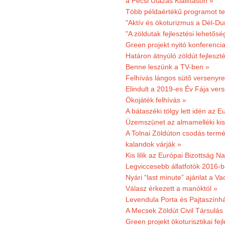
a Pécsi Utazás Kiállításon »
Több példaértékű programot te
"Aktív és ökoturizmus a Dél-Du
"A zöldutak fejlesztési lehetős
Green projekt nyitó konferenci
Határon átnyúló zöldút fejleszté
Benne leszünk a TV-ben »
Felhívás lángos sütő versenyre
Elindult a 2019-es Év Fája ver
Ökojáték felhívás »
A bátaszéki tölgy lett idén az E
Üzemszünet az almamelléki ki
A Tolnai Zöldúton csodás termész
kalandok várják »
Kis lilik az Európai Bizottság 
Legviccesebb állatfotók 2016-b
Nyári “last minute” ajánlat a 
Válasz érkezett a manóktól »
Levendula Porta és Pajtaszính
A Mecsek Zöldút Civil Társulá
Green projekt ökoturisztikai fejl