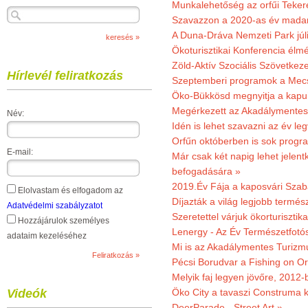
Munkalehetőség az orfűi Teker
Szavazzon a 2020-as év madar
A Duna-Dráva Nemzeti Park júli
Ökoturisztikai Konferencia él
Zöld-Aktív Szociális Szövetkez
Hírlevél feliratkozás
Szeptemberi programok a Mec
Öko-Bükkösd megnyitja a kapui
Megérkezett az Akadálymentes
Név:
Idén is lehet szavazni az év leg
Orfűn októberben is sok progr
E-mail:
Már csak két napig lehet jele
befogadására »
2019.Év Fája a kaposvári Szaba
Elolvastam és elfogadom az
Díjazták a világ legjobb termész
Adatvédelmi szabályzatot
Szeretettel várjuk ökorturisztik
Hozzájárulok személyes
Lenergy - Az Év Természetfotó
adataim kezeléséhez
Mi is az Akadálymentes Turizm
Pécsi Borudvar a Fishing on Or
Melyik faj legyen jövőre, 2012
Videók
Öko City a tavaszi Construma ki
DeerParade - Street Art »