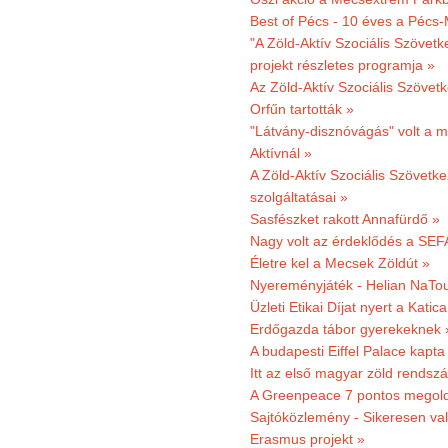
Best of Pécs - 10 éves a Pécs-
"A Zöld-Aktív Szociális Szövetk
projekt részletes programja »
Az Zöld-Aktív Szociális Szövetk
Orfűn tartották »
"Látvány-disznóvágás" volt a m
Aktívnál »
A Zöld-Aktív Szociális Szövetke
szolgáltatásai »
Sasfészket rakott Annafürdő »
Nagy volt az érdeklődés a SEF
Életre kel a Mecsek Zöldút »
Nyereményjáték - Helian NaTou
Üzleti Etikai Díjat nyert a Katic
Erdőgazda tábor gyerekeknek 
A budapesti Eiffel Palace kapta
Itt az első magyar zöld rendsz
A Greenpeace 7 pontos megoldás
Sajtóközlemény - Sikeresen val
Erasmus projekt »