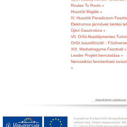
Routes To Roots »
Husztóti Majális »
IV. Husztóti Paradicsom Fesztiv
Elektromos járművek bérlési l
Újévi Gasztrotúra »
VII. Orfűi Akadálymentes Turi
Orfűt összefőzzük! - Főzőverse
XIX. Medvehagyma Fesztivál »
Leader Projekt bemutatása »
Nemzetközi fenntartható turiszt
»
Adatvédelmi nyilatkozat
A projekt az Európai Unió támogatásával,
valósult meg. Projekt megnevezése: Dél-
2.1.3/A-10-2010-0008 Kedvezményezett: