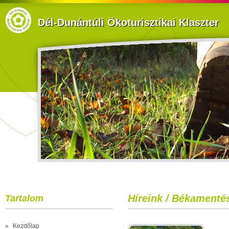
Dél-Dunántúli Ökoturisztikai Klaszter
Híreink / Békamenté
Tartalom
»
Kezdőlap