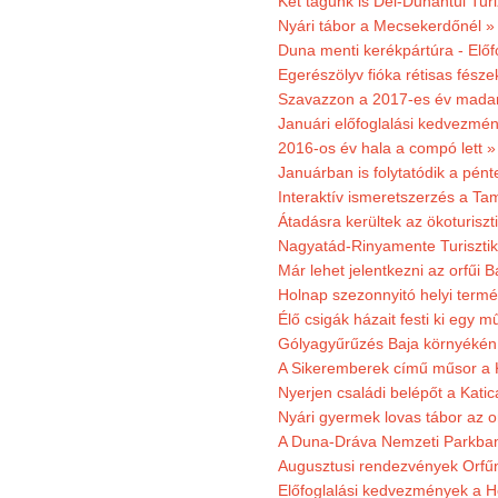
Két tagunk is Dél-Dunántúl Turi
Nyári tábor a Mecsekerdőnél »
Duna menti kerékpártúra - Előfo
Egerészölyv fióka rétisas fész
Szavazzon a 2017-es év madar
Januári előfoglalási kedvezmén
2016-os év hala a compó lett »
Januárban is folytatódik a pént
Interaktív ismeretszerzés a T
Átadásra kerültek az ökoturiszt
Nagyatád-Rinyamente Turisztik
Már lehet jelentkezni az orfűi 
Holnap szezonnyitó helyi termé
Élő csigák házait festi ki egy 
Gólyagyűrűzés Baja környékén
A Sikeremberek című műsor a K
Nyerjen családi belépőt a Katic
Nyári gyermek lovas tábor az o
A Duna-Dráva Nemzeti Parkban f
Augusztusi rendezvények Orfű
Előfoglalási kedvezmények a He