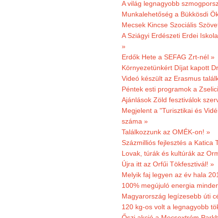
A világ legnagyobb szmogporsz
Munkalehetőség a Bükkösdi Ök
Mecsek Kincse Szociális Szöve
A Sziágyi Erdészeti Erdei Iskol
»
Erdők Hete a SEFAG Zrt-nél »
Környezetünkért Díjat kapott D
Videó készült az Erasmus talál
Péntek esti programok a Zselic
Ajánlások Zöld fesztiválok sze
Megjelent a "Turisztikai és Vid
száma »
Találkozzunk az OMÉK-on! »
Százmilliós fejlesztés a Katica
Lovak, túrák és kultúrák az O
Újra itt az Orfűi Tökfesztivál! »
Melyik faj legyen az év hala 2
100% megújuló energia minden
Magyarország legízesebb úti cé
120 kg-os volt a legnagyobb tök
Őszi akció a Mecsextrém Park