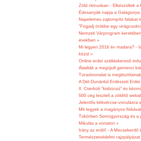
Zöld ritmusban - Elkészültek a 
Édesanyák napja a Galagonya
Napelemes zajtompító falakat 
"Fogadj örökbe egy virágcsokro
Nemzeti Várprogram keretében 3
években »
Mi legyen 2016 év madara? - la
közül »
Online erdei szálláskereső indu
Átadták a megújult gemenci kiál
Túraútvonalat is megtisztítana
A Dél-Dunántúl Erdészeti Erdei
II. Cserkúti "kisbúcsú" és kéz
500 cég teszteli a zöldítő weba
Jelentős kékvércse-vonulásra 
Mit tegyek a magányos fiókáva
Tükörben Somogyország és a 
Mikulás a vonaton »
Irány az erdő! - A Mecsekerdő t
Természetvédelmi rajzpályázat 