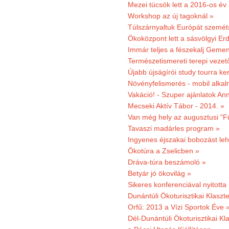
Mezei tücsök lett a 2016-os év
Workshop az új tagoknál »
Túlszárnyaltuk Európát szemé
Ökoközpont lett a sásvölgyi Er
Immár teljes a fészekalj Geme
Természetismereti terepi vezet
Újabb újságírói study tourra ker
Növényfelismerés - mobil alka
Vakáció! - Szuper ajánlatok An
Mecseki Aktív Tábor - 2014. »
Van még hely az augusztusi "F
Tavaszi madárles program »
Ingyenes éjszakai bobozást le
Ökotúra a Zselicben »
Dráva-túra beszámoló »
Betyár jó ökovilág »
Sikeres konferenciával nyitotta
Dunántúli Ökoturisztikai Klaszte
Orfű: 2013 a Vízi Sportok Éve 
Dél-Dunántúli Ökoturisztikai Kla