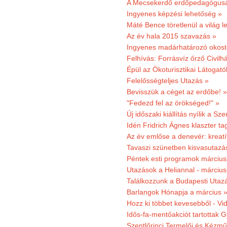
A Mecsekerdő erdőpedagógusáé
Ingyenes képzési lehetőség »
Máté Bence töretlenül a világ le
Az év hala 2015 szavazás »
Ingyenes madárhatározó okost
Felhívás: Forrásvíz őrző Civilh
Épül az Ökoturisztikai Látogat
Felelősségteljes Utazás »
Bevisszük a céget az erdőbe! »
"Fedezd fel az örökséged!" »
Új időszaki kiállítás nyílik a S
Idén Fridrich Ágnes klaszter ta
Az év emlőse a denevér: kreat
Tavaszi szünetben kisvasutazá
Péntek esti programok márciusb
Utazások a Heliannal - márciusi
Találkozzunk a Budapesti Utazás
Barlangok Hónapja a március 
Hozz ki többet kevesebből - Vi
Idős-fa-mentőakciót tartottak 
Szentlőrinci Termelői és Kézm