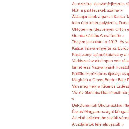
A turisztikai klaszterfejlesztés
Nőtt a partifecskék száma »
Állásajánlatok a patcai Katica
Idén újra lehet pályázni a Dun
Októberi rendezvények Orfűn 
Gombakiállítás Annafürdőn »
Tegyen javaslatot a 2017. év v
Katica Tanya elnyerte az Európ
Karácsonyi ajándékutalvány a H
Vadászati workshopon vett rés
Ismét lesz Nagyanyáink kosztol
Külföldi kerékpáros ifjúsági cs
Meghívó a Cross-Border Bike P
Van még hely a Kikerics Erdész
"Az év ökoturisztikai létesítmén
»
Dél-Dunántúli Ökoturisztikai Kl
Észak-Magyarországot látogatt
Az első teljesen bezöldült váro
A vadállatok fele elpusztult »