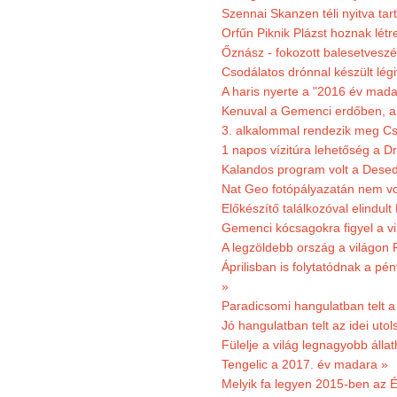
Szennai Skanzen téli nyitva tar
Orfűn Piknik Plázst hoznak létr
Őznász - fokozott balesetveszé
Csodálatos drónnal készült légi
A haris nyerte a "2016 év mada
Kenuval a Gemenci erdőben, a
3. alkalommal rendezik meg Cse
1 napos vízitúra lehetőség a D
Kalandos program volt a Dese
Nat Geo fotópályazatán nem vo
Előkészítő találkozóval elindul
Gemenci kócsagokra figyel a vi
A legzöldebb ország a világon 
Áprilisban is folytatódnak a pé
»
Paradicsomi hangulatban telt 
Jó hangulatban telt az idei uto
Fülelje a világ legnagyobb álla
Tengelic a 2017. év madara »
Melyik fa legyen 2015-ben az É