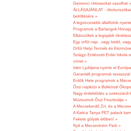
Gemenci rétisasokat sasolhat 
ÁLLÁSAJÁNLAT - ökoturisztikai
betöltésére »
A legviccesebb állatfotók nyert
Programok a Barlangok Hónapj
Elkészültek a legújabb ökoklas
Egy orfűi nap...vagy kettő, vag
Orfűi Helyi Termék és Kézműv
Sziágyi Erdészeti Erdei Iskola e
címet »
Idén Ljubljana nyerte el Európ
Garantált programok tavasszal
Erdők Hete programok a Mecs
Őszi napközi a Bükkösdi Ökop
Nagy érdeklődés a szekszárdi 
Múzeumok Őszi Fesztiválja »
A Mecsekerdő Zrt. és a Mecsex
A Katica Tanya PET palack kamp
Fekete gólyák élőben! »
Nyit a Mecsextrém Park »