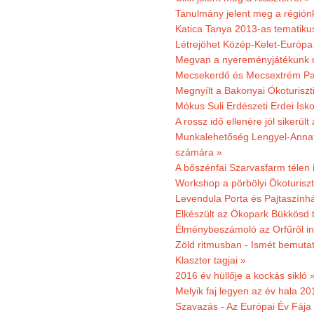
Tanulmány jelent meg a régiónk
Katica Tanya 2013-as tematiku
Létrejöhet Közép-Kelet-Európa 
Megvan a nyereményjátékunk 
Mecsekerdő és Mecsextrém Park
Megnyílt a Bakonyai Ökoturiszt
Mókus Suli Erdészeti Erdei Isk
A rossz idő ellenére jól sikerült
Munkalehetőség Lengyel-Anna
számára »
A bőszénfai Szarvasfarm télen i
Workshop a pörbölyi Ökoturisz
Levendula Porta és Pajtaszínhá
Elkészült az Ökopark Bükkösd 
Élménybeszámoló az Orfűről ind
Zöld ritmusban - Ismét bemutat
Klaszter tagjai »
2016 év hüllője a kockás sikló 
Melyik faj legyen az év hala 2
Szavazás - Az Európai Év Fája