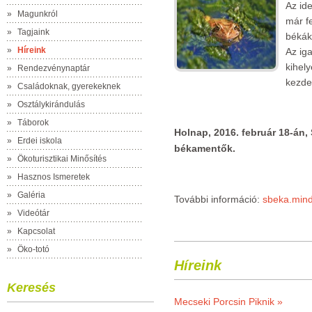
Az id
»
Magunkról
már f
»
Tagjaink
békák
»
Híreink
Az ig
kihel
»
Rendezvénynaptár
kezde
»
Családoknak, gyerekeknek
»
Osztálykirándulás
»
Táborok
Holnap, 2016. február 18-án, 
»
Erdei iskola
békamentők.
»
Ökoturisztikai Minősítés
»
Hasznos Ismeretek
»
Galéria
További információ:
sbeka.mind
»
Videótár
»
Kapcsolat
»
Öko-totó
Híreink
Keresés
Mecseki Porcsin Piknik »