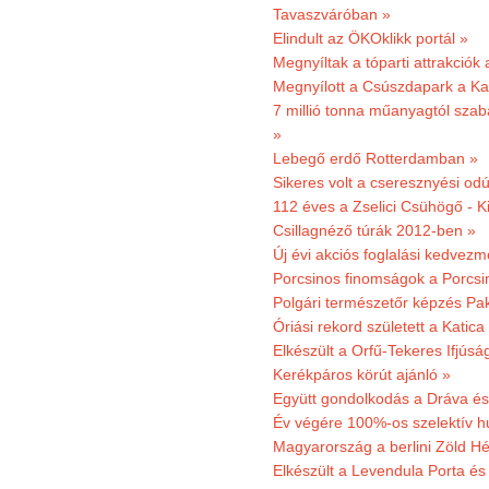
Tavaszváróban »
Elindult az ÖKOklikk portál »
Megnyíltak a tóparti attrakciók
Megnyílott a Csúszdapark a Ka
7 millió tonna műanyagtól sza
»
Lebegő erdő Rotterdamban »
Sikeres volt a cseresznyési odú
112 éves a Zselici Csühögő - K
Csillagnéző túrák 2012-ben »
Új évi akciós foglalási kedvez
Porcsinos finomságok a Porcsi
Polgári természetőr képzés Pa
Óriási rekord született a Katic
Elkészült a Orfű-Tekeres Ifjúsá
Kerékpáros körút ajánló »
Együtt gondolkodás a Dráva és 
Év végére 100%-os szelektív h
Magyarország a berlini Zöld Hé
Elkészült a Levendula Porta és 