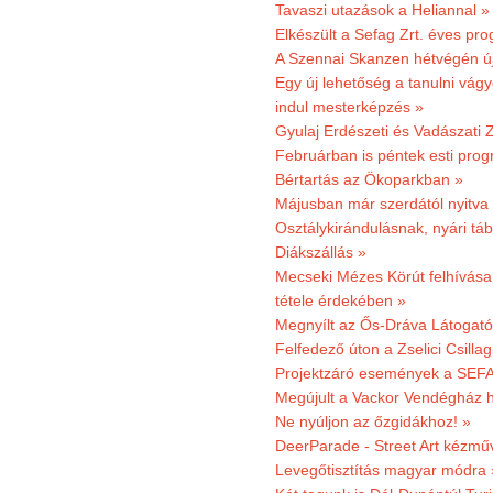
Tavaszi utazások a Heliannal »
Elkészült a Sefag Zrt. éves pr
A Szennai Skanzen hétvégén újr
Egy új lehetőség a tanulni vá
indul mesterképzés »
Gyulaj Erdészeti és Vadászati 
Februárban is péntek esti prog
Bértartás az Ökoparkban »
Májusban már szerdától nyitva
Osztálykirándulásnak, nyári táb
Diákszállás »
Mecseki Mézes Körút felhívás
tétele érdekében »
Megnyílt az Ős-Dráva Látogat
Felfedező úton a Zselici Csilla
Projektzáró események a SEFA
Megújult a Vackor Vendégház h
Ne nyúljon az őzgidákhoz! »
DeerParade - Street Art kézmű
Levegőtisztítás magyar módra 