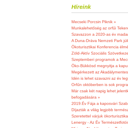
Híreink
Mecseki Porcsin Piknik »
Munkalehetőség az orfűi Teker
Szavazzon a 2020-as év madar
A Duna-Dráva Nemzeti Park júli
Ökoturisztikai Konferencia él
Zöld-Aktív Szociális Szövetkez
Szeptemberi programok a Mec
Öko-Bükkösd megnyitja a kapui
Megérkezett az Akadálymentes
Idén is lehet szavazni az év leg
Orfűn októberben is sok progr
Már csak két napig lehet jele
befogadására »
2019.Év Fája a kaposvári Szaba
Díjazták a világ legjobb termész
Szeretettel várjuk ökorturisztik
Lenergy - Az Év Természetfotó