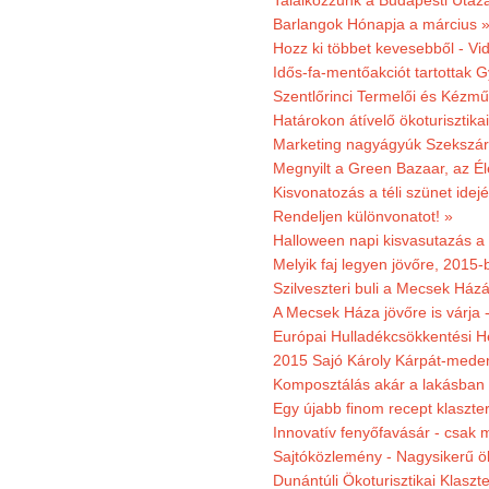
Találkozzunk a Budapesti Utazás
Barlangok Hónapja a március 
Hozz ki többet kevesebből - Vi
Idős-fa-mentőakciót tartottak 
Szentlőrinci Termelői és Kézm
Határokon átívelő ökoturisztika
Marketing nagyágyúk Szekszárd
Megnyilt a Green Bazaar, az É
Kisvonatozás a téli szünet idej
Rendeljen különvonatot! »
Halloween napi kisvasutazás a
Melyik faj legyen jövőre, 2015
Szilveszteri buli a Mecsek Ház
A Mecsek Háza jövőre is várja 
Európai Hulladékcsökkentési H
2015 Sajó Károly Kárpát-mede
Komposztálás akár a lakásban 
Egy újabb finom recept klaszter
Innovatív fenyőfavásár - csak 
Sajtóközlemény - Nagysikerű öko
Dunántúli Ökoturisztikai Klaszte