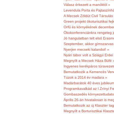
Válasz érkezett a manóktól »
Levendula Porta és Pajtaszính
A Mecsek Zöldút Civil Társulá
Green projekt ökoturisztikai fejl
Orfű és környékének december 
Ökokonferenciánkra rengeteg j
Jó hangulatban telt első Erasm
Szeptember, akkor gímszarvas 
Nyerjen mecseki kalandot! »
Nyári tábor volt a Sziágyi Erdei
Megnyílt a Mecsek Háza Büfé 
Ingyenes kerékpáros túravezet
Bemutatkozik a Kemencés Vendé
Túzok a 2014 év madara »
Madárbarátok 40 éves jubileu
Programkavalkád az I.Zrínyi Fe
Gombaszedés környezettudato
Április 26-án hivatalosan is m
Bemutatkozik az új Klaszter t
Megnyílt a Borturisztikai Klasz