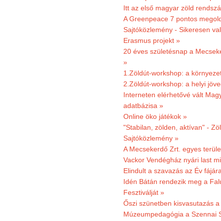
Itt az első magyar zöld rendsz
A Greenpeace 7 pontos megoldás
Sajtóközlemény - Sikeresen val
Erasmus projekt »
20 éves születésnap a Mecsekerd
»
1.Zöldút-workshop: a környezet
2.Zöldút-workshop: a helyi jöv
Interneten elérhetővé vált Mag
adatbázisa »
Online öko játékok »
"Stabilan, zölden, aktívan" - Zö
Sajtóközlemény »
A Mecsekerdő Zrt. egyes terület
Vackor Vendégház nyári last mi
Elindult a szavazás az Év fájár
Idén Bátán rendezik meg a Fa
Fesztiválját »
Őszi szünetben kisvasutazás a
Múzeumpedagógia a Szennai 