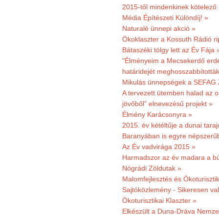
2015-től mindenkinek kötelező 
Média Építészeti Különdíj! »
Naturalé ünnepi akció »
Ökoklaszter a Kossuth Rádió r
Bátaszéki tölgy lett az Év Fája 
"Élményeim a Mecsekerdő erdés
határidejét meghosszabbították
Mikulás ünnepségek a SEFAG Z
A tervezett ütemben halad az o
jövőből” elnevezésű projekt »
Élmény Karácsonyra »
2015. év kétéltűje a dunai tara
Baranyában is egyre népszerű
Az Év vadvirága 2015 »
Harmadszor az év madara a b
Nógrádi Zöldutak »
Malomfejlesztés és Ökoturiszti
Sajtóközlemény - Sikeresen való
Ökoturisztikai Klaszter »
Elkészült a Duna-Dráva Nemzet