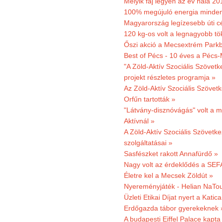
Melyik faj legyen az év hala 2
100% megújuló energia minden
Magyarország legízesebb úti cé
120 kg-os volt a legnagyobb tök
Őszi akció a Mecsextrém Park
Best of Pécs - 10 éves a Pécs-
"A Zöld-Aktív Szociális Szövetk
projekt részletes programja »
Az Zöld-Aktív Szociális Szövetk
Orfűn tartották »
"Látvány-disznóvágás" volt a m
Aktívnál »
A Zöld-Aktív Szociális Szövetke
szolgáltatásai »
Sasfészket rakott Annafürdő »
Nagy volt az érdeklődés a SEF
Életre kel a Mecsek Zöldút »
Nyereményjáték - Helian NaTou
Üzleti Etikai Díjat nyert a Katic
Erdőgazda tábor gyerekeknek 
A budapesti Eiffel Palace kapta