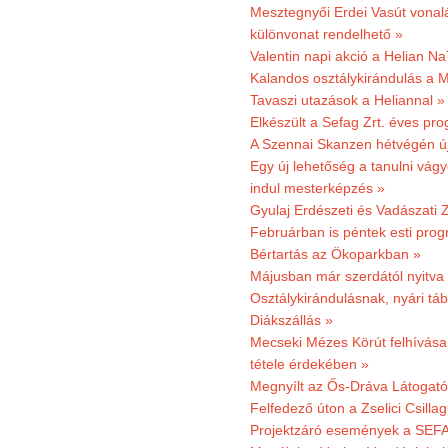
Mesztegnyői Erdei Vasút vonal
különvonat rendelhető »
Valentin napi akció a Helian Na
Kalandos osztálykirándulás a 
Tavaszi utazások a Heliannal »
Elkészült a Sefag Zrt. éves pr
A Szennai Skanzen hétvégén újr
Egy új lehetőség a tanulni vá
indul mesterképzés »
Gyulaj Erdészeti és Vadászati 
Februárban is péntek esti prog
Bértartás az Ökoparkban »
Májusban már szerdától nyitva
Osztálykirándulásnak, nyári táb
Diákszállás »
Mecseki Mézes Körút felhívás
tétele érdekében »
Megnyílt az Ős-Dráva Látogat
Felfedező úton a Zselici Csilla
Projektzáró események a SEFA