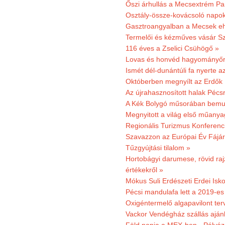
Őszi árhullás a Mecsextrém Pa
Osztály-össze-kovácsoló napok
Gasztroangyalban a Mecsek eh
Termelői és kézműves vásár Sz
116 éves a Zselici Csühögő »
Lovas és honvéd hagyományőr
Ismét dél-dunántúli fa nyerte a
Októberben megnyílt az Erdők
Az újrahasznosított halak Pécs
A Kék Bolygó műsorában bemut
Megnyitott a világ első műanya
Regionális Turizmus Konferenc
Szavazzon az Európai Év Fájár
Tűzgyújtási tilalom »
Hortobágyi darumese, rövid raj
értékekről »
Mókus Suli Erdészeti Erdei Isko
Pécsi mandulafa lett a 2019-es
Oxigéntermelő algapavilont ter
Vackor Vendégház szállás aján