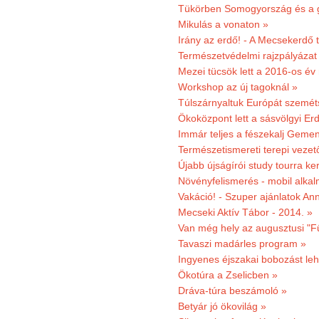
Tükörben Somogyország és a 
Mikulás a vonaton »
Irány az erdő! - A Mecsekerdő t
Természetvédelmi rajzpályázat 
Mezei tücsök lett a 2016-os év
Workshop az új tagoknál »
Túlszárnyaltuk Európát szemé
Ökoközpont lett a sásvölgyi Er
Immár teljes a fészekalj Geme
Természetismereti terepi vezet
Újabb újságírói study tourra ker
Növényfelismerés - mobil alka
Vakáció! - Szuper ajánlatok An
Mecseki Aktív Tábor - 2014. »
Van még hely az augusztusi "F
Tavaszi madárles program »
Ingyenes éjszakai bobozást le
Ökotúra a Zselicben »
Dráva-túra beszámoló »
Betyár jó ökovilág »