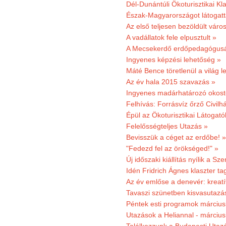
Dél-Dunántúli Ökoturisztikai Kl
Észak-Magyarországot látogatt
Az első teljesen bezöldült váro
A vadállatok fele elpusztult »
A Mecsekerdő erdőpedagógusáé
Ingyenes képzési lehetőség »
Máté Bence töretlenül a világ le
Az év hala 2015 szavazás »
Ingyenes madárhatározó okost
Felhívás: Forrásvíz őrző Civilh
Épül az Ökoturisztikai Látogat
Felelősségteljes Utazás »
Bevisszük a céget az erdőbe! »
"Fedezd fel az örökséged!" »
Új időszaki kiállítás nyílik a S
Idén Fridrich Ágnes klaszter ta
Az év emlőse a denevér: kreat
Tavaszi szünetben kisvasutazá
Péntek esti programok márciusb
Utazások a Heliannal - márciusi