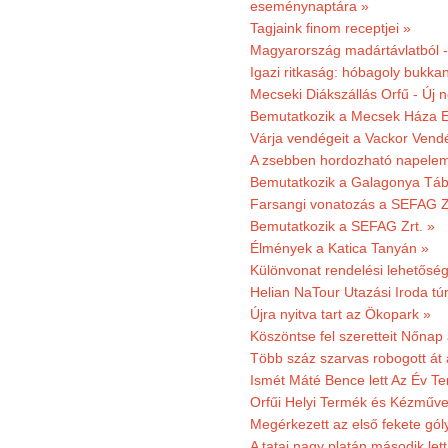
eseménynaptára »
Tagjaink finom receptjei »
Magyarország madártávlatból 
Igazi ritkaság: hóbagoly bukkan
Mecseki Diákszállás Orfű - Új n
Bemutatkozik a Mecsek Háza E
Várja vendégeit a Vackor Vend
A zsebben hordozható napeleme
Bemutatkozik a Galagonya Táb
Farsangi vonatozás a SEFAG Zr
Bemutatkozik a SEFAG Zrt. »
Élmények a Katica Tanyán »
Különvonat rendelési lehetőség
Helian NaTour Utazási Iroda tú
Újra nyitva tart az Ökopark »
Köszöntse fel szeretteit Nőna
Több száz szarvas robogott át
Ismét Máté Bence lett Az Év T
Orfűi Helyi Termék és Kézműve
Megérkezett az első fekete gó
A tatai nagy platán második le