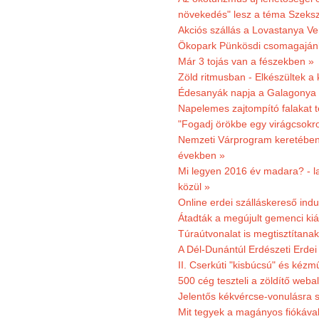
növekedés" lesz a téma Szeks
Akciós szállás a Lovastanya V
Ökopark Pünkösdi csomagajánl
Már 3 tojás van a fészekben »
Zöld ritmusban - Elkészültek a 
Édesanyák napja a Galagonya
Napelemes zajtompító falakat 
"Fogadj örökbe egy virágcsokro
Nemzeti Várprogram keretében 3
években »
Mi legyen 2016 év madara? - la
közül »
Online erdei szálláskereső indu
Átadták a megújult gemenci kiál
Túraútvonalat is megtisztítana
A Dél-Dunántúl Erdészeti Erdei
II. Cserkúti "kisbúcsú" és kéz
500 cég teszteli a zöldítő weba
Jelentős kékvércse-vonulásra 
Mit tegyek a magányos fiókáva