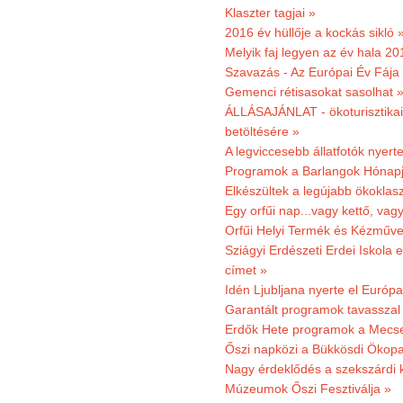
Klaszter tagjai »
2016 év hüllője a kockás sikló 
Melyik faj legyen az év hala 2
Szavazás - Az Európai Év Fája
Gemenci rétisasokat sasolhat 
ÁLLÁSAJÁNLAT - ökoturisztikai
betöltésére »
A legviccesebb állatfotók nyert
Programok a Barlangok Hónapj
Elkészültek a legújabb ökoklas
Egy orfűi nap...vagy kettő, vag
Orfűi Helyi Termék és Kézműv
Sziágyi Erdészeti Erdei Iskola e
címet »
Idén Ljubljana nyerte el Európ
Garantált programok tavasszal
Erdők Hete programok a Mecs
Őszi napközi a Bükkösdi Ökop
Nagy érdeklődés a szekszárdi 
Múzeumok Őszi Fesztiválja »