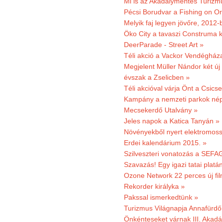
Mi is az Akadálymentes Turizm
Pécsi Borudvar a Fishing on Or
Melyik faj legyen jövőre, 2012
Öko City a tavaszi Construma ki
DeerParade - Street Art »
Téli akció a Vackor Vendégház
Megjelent Müller Nándor két ú
évszak a Zselicben »
Téli akcióval várja Önt a Csics
Kampány a nemzeti parkok nép
Mecsekerdő Utalvány »
Jeles napok a Katica Tanyán »
Növényekből nyert elektromoss
Erdei kalendárium 2015. »
Szilveszteri vonatozás a SEFAG
Szavazás! Egy igazi tatai platán
Ozone Network 22 perces új fil
Rekorder királyka »
Pakssal ismerkedtünk »
Turizmus Világnapja Annafürdő
Önkénteseket várnak III. Akad