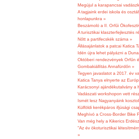
Megújul a karapancsai vadászk
A tagjaink erdei iskola és osztál
honlapunkra »
Beszámoló a II. Orfűi Ökofeszti
A turisztikai klaszterfejlesztés
Nőtt a partifecskék száma »
Állásajánlatok a patcai Katica
Idén újra lehet pályázni a Dun
Októberi rendezvények Orfűn 
Gombakiállítás Annafürdőn »
Tegyen javaslatot a 2017. év v
Katica Tanya elnyerte az Európ
Karácsonyi ajándékutalvány a H
Vadászati workshopon vett rés
Ismét lesz Nagyanyáink kosztol
Külföldi kerékpáros ifjúsági cs
Meghívó a Cross-Border Bike P
Van még hely a Kikerics Erdész
"Az év ökoturisztikai létesítmén
»