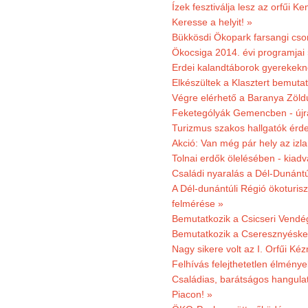
Ízek fesztiválja lesz az orfűi 
Keresse a helyit! »
Bükkösdi Ökopark farsangi cso
Ökocsiga 2014. évi programjai
Erdei kalandtáborok gyerekekn
Elkészültek a Klasztert bemutat
Végre elérhető a Baranya Zöldú
Feketególyák Gemencben - újr
Turizmus szakos hallgatók érdek
Akció: Van még pár hely az izla
Tolnai erdők ölelésében - kiad
Családi nyaralás a Dél-Dunánt
A Dél-dunántúli Régió ökoturisz
felmérése »
Bemutatkozik a Csicseri Vendég
Bemutatkozik a Cseresznyéskert 
Nagy sikere volt az I. Orfűi K
Felhívás felejthetetlen élmény
Családias, barátságos hangulat
Piacon! »