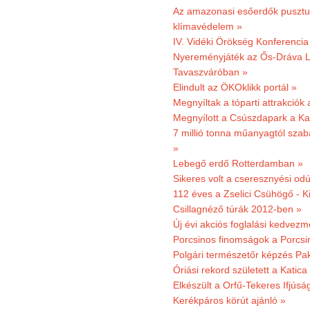
Az amazonasi esőerdők pusztu
klímavédelem »
IV. Vidéki Örökség Konferencia
Nyereményjáték az Ős-Dráva L
Tavaszváróban »
Elindult az ÖKOklikk portál »
Megnyíltak a tóparti attrakciók
Megnyílott a Csúszdapark a Ka
7 millió tonna műanyagtól sza
»
Lebegő erdő Rotterdamban »
Sikeres volt a cseresznyési odú
112 éves a Zselici Csühögő - K
Csillagnéző túrák 2012-ben »
Új évi akciós foglalási kedvez
Porcsinos finomságok a Porcsi
Polgári természetőr képzés Pa
Óriási rekord született a Katic
Elkészült a Orfű-Tekeres Ifjúsá
Kerékpáros körút ajánló »