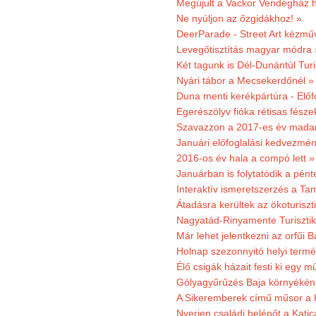
Megújult a Vackor Vendégház h
Ne nyúljon az őzgidákhoz! »
DeerParade - Street Art kézmű
Levegőtisztítás magyar módra 
Két tagunk is Dél-Dunántúl Turi
Nyári tábor a Mecsekerdőnél »
Duna menti kerékpártúra - Előfo
Egerészölyv fióka rétisas fész
Szavazzon a 2017-es év madar
Januári előfoglalási kedvezmén
2016-os év hala a compó lett »
Januárban is folytatódik a pént
Interaktív ismeretszerzés a T
Átadásra kerültek az ökoturiszt
Nagyatád-Rinyamente Turisztik
Már lehet jelentkezni az orfűi 
Holnap szezonnyitó helyi termé
Élő csigák házait festi ki egy 
Gólyagyűrűzés Baja környékén
A Sikeremberek című műsor a K
Nyerjen családi belépőt a Katic