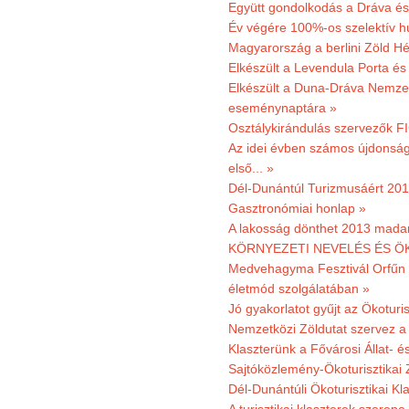
Együtt gondolkodás a Dráva és 
Év végére 100%-os szelektív h
Magyarország a berlini Zöld Hé
Elkészült a Levendula Porta és 
Elkészült a Duna-Dráva Nemzet
eseménynaptára »
Osztálykirándulás szervezők F
Az idei évben számos újdonság 
első... »
Dél-Dunántúl Turizmusáért 2011
Gasztronómiai honlap »
A lakosság dönthet 2013 madar
KÖRNYEZETI NEVELÉS ÉS ÖK
Medvehagyma Fesztivál Orfűn 
életmód szolgálatában »
Jó gyakorlatot gyűjt az Ökoturis
Nemzetközi Zöldutat szervez a 
Klaszterünk a Fővárosi Állat- 
Sajtóközlemény-Ökoturisztikai 
Dél-Dunántúli Ökoturisztikai Kl