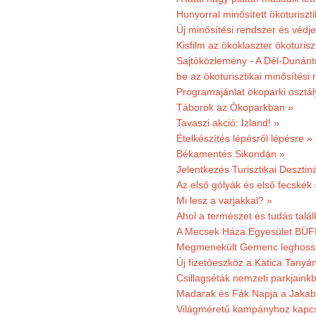
Hunyorral minősített ökoturiszti
Új minősítési rendszer és védje
Kisfilm az ökoklaszter ökoturisz
Sajtóközlemény - A Dél-Dunántúl
be az ökoturisztikai minősítési 
Programajánlat ökoparki osztál
Táborok az Ökoparkban »
Tavaszi akció: Izland! »
Ételkészítés lépésről lépésre »
Békamentés Sikondán »
Jelentkezés Turisztikai Deszt
Az első gólyák és első fecskék 
Mi lesz a varjakkal? »
Ahol a természet és tudás talál
A Mecsek Háza Egyesület BÜFÉS
Megmenekült Gemenc leghoss
Új fizetőeszköz a Katica Tanyá
Csillagséták nemzeti parkjain
Madarak és Fák Napja a Jaka
Világméretű kampányhoz kapcs