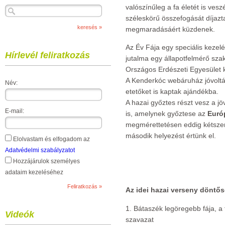
valószínűleg a fa életét is vesz
széleskörű összefogását díjazt
megmaradásáért küzdenek.
Az Év Fája egy speciális kezelé
Hírlevél feliratkozás
jutalma egy állapotfelmérő szak
Országos Erdészeti Egyesület 
A Kenderkóc webáruház jóvoltá
Név:
etetőket is kaptak ajándékba.
A hazai győztes részt vesz a j
E-mail:
is, amelynek győztese az
Euró
megmérettetésen eddig kétszer
második helyezést értünk el.
Elolvastam és elfogadom az
Adatvédelmi szabályzatot
Hozzájárulok személyes
adataim kezeléséhez
Az idei hazai verseny döntős
1. Bátaszék legöregebb fája, a
Videók
szavazat