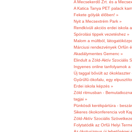
A Mecsekerdő Zrt. és a Mecsex
A Katica Tanya PET palack kamp
Fekete gólyák élőben! »
Nyit a Mecsextrém Park »
Rendkívüli akciós erdei iskola a
Spórolási tippek vezetéshez »
Malom a múltból, látogatóközpo
Márciusi rendezvények Orfűn 
Akadálymentes Gemenc »
Elindult a Zöld-Aktív Szociális 
Ingyenes online tanfolyamok a
Új taggal bővült az ökoklaszter
Gyűrűfű-ökofalu, egy elpusztít
Erdei iskola képzés »
Zöld ritmusban - Bemutatkoznak
tagjai »
Pünkösdi kerékpártúra - beszá
Sikeres ökokonferencia volt K
Zöld-Aktív Szociális Szövetkez
Folytatódik az Orfűi Helyi Ter
Az ökoturizmus új lehetőségei