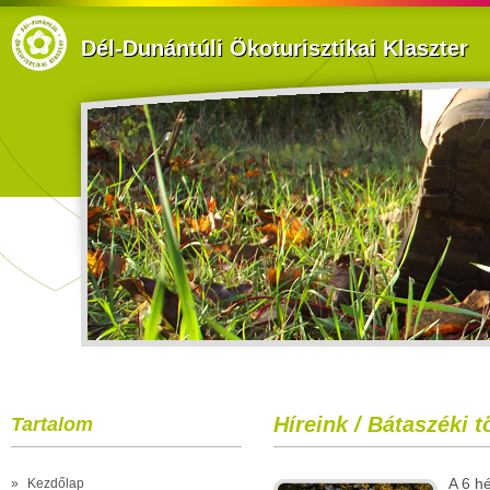
Dél-Dunántúli Ökoturisztikai Klaszter
Híreink / Bátaszéki t
Tartalom
A 6 hé
»
Kezdőlap