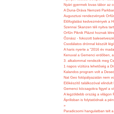
Nyári gyermek lovas tábor az o
A Duna-Dráva Nemzeti Parkban f
Augusztusi rendezvények Orfű
Előfoglalási kedvezmények a He
Szennai Skanzen téli nyitva tar
Orfűn Piknik Plázst hoznak létr
Őznász - fokozott balesetveszé
Csodálatos drónnal készült légi
A haris nyerte a "2016 év mada
Kenuval a Gemenci erdőben, a
3. alkalommal rendezik meg Cse
1 napos vízitúra lehetőség a D
Kalandos program volt a Dese
Nat Geo fotópályazatán nem vo
Előkészítő találkozóval elindul
Gemenci kócsagokra figyel a vi
A legzöldebb ország a világon 
Áprilisban is folytatódnak a pé
»
Paradicsomi hangulatban telt 