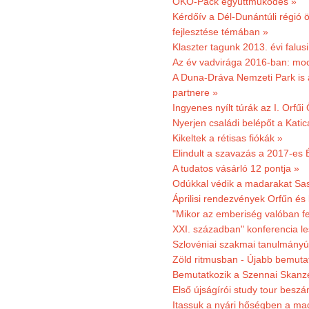
ÖKO-Pack együttműködés »
Kérdőív a Dél-Dunántúli régió ö
fejlesztése témában »
Klaszter tagunk 2013. évi falusi
Az év vadvirága 2016-ban: mocs
A Duna-Dráva Nemzeti Park is a
partnere »
Ingyenes nyílt túrák az I. Orfűi
Nyerjen családi belépőt a Kat
Kikeltek a rétisas fiókák »
Elindult a szavazás a 2017-es 
A tudatos vásárló 12 pontja »
Odúkkal védik a madarakat Sa
Áprilisi rendezvények Orfűn és
"Mikor az emberiség valóban fe
XXI. században" konferencia les
Szlovéniai szakmai tanulmányút
Zöld ritmusban - Újabb bemuta
Bemutatkozik a Szennai Skanzen
Első újságírói study tour besz
Itassuk a nyári hőségben a ma