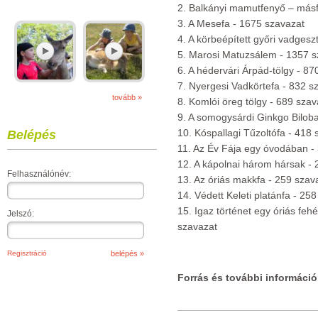
2. Balkányi mamutfenyő – másf
3. A Mesefa - 1675 szavazat
4. A körbeépített győri vadges
5. Marosi Matuzsálem - 1357 s
6. A hédervári Árpád-tölgy - 87
7. Nyergesi Vadkörtefa - 832 s
tovább »
8. Komlói öreg tölgy - 689 szav
9. A somogysárdi Ginkgo Biloba
10. Kóspallagi Tűzoltófa - 418 
Belépés
11. Az Év Fája egy óvodában -
12. A kápolnai három hársak - 
Felhasználónév:
13. Az óriás makkfa - 259 szav
14. Védett Keleti platánfa - 25
15. Igaz történet egy óriás fehé
Jelszó:
szavazat
Regisztráció
Forrás és további információ