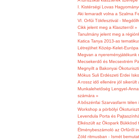
A turisztikai klaszterek szerep
I. Kistérségi Lovas Hagyomány
Aki lemaradt volna a Szalma Fes
VI. Orfűi Tökfesztivál - Megdől
Cikk jelent meg a Klaszterről »
Tanulmány jelent meg a régiónk
Katica Tanya 2013-as tematiku
Létrejöhet Közép-Kelet-Európa 
Megvan a nyereményjátékunk 
Mecsekerdő és Mecsextrém Park
Megnyílt a Bakonyai Ökoturiszt
Mókus Suli Erdészeti Erdei Isk
A rossz idő ellenére jól sikerült
Munkalehetőség Lengyel-Anna
számára »
A bőszénfai Szarvasfarm télen i
Workshop a pörbölyi Ökoturisz
Levendula Porta és Pajtaszínhá
Elkészült az Ökopark Bükkösd 
Élménybeszámoló az Orfűről ind
Zöld ritmusban - Ismét bemutat