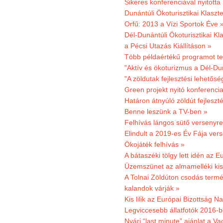
Sikeres konferenciával nyitotta
Dunántúli Ökoturisztikai Klaszte
Orfű: 2013 a Vízi Sportok Éve 
Dél-Dunántúli Ökoturisztikai Kla
a Pécsi Utazás Kiállításon »
Több példaértékű programot te
"Aktív és ökoturizmus a Dél-Du
"A zöldutak fejlesztési lehetős
Green projekt nyitó konferenci
Határon átnyúló zöldút fejleszté
Benne leszünk a TV-ben »
Felhívás lángos sütő versenyre
Elindult a 2019-es Év Fája ver
Ökojáték felhívás »
A bátaszéki tölgy lett idén az E
Üzemszünet az almamelléki ki
A Tolnai Zöldúton csodás termész
kalandok várják »
Kis lilik az Európai Bizottság 
Legviccesebb állatfotók 2016-b
Nyári “last minute” ajánlat a 