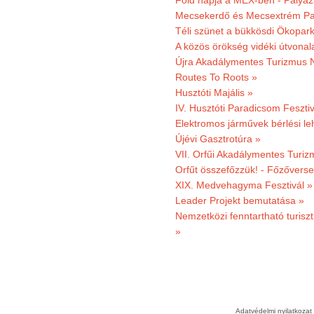
Föld napja a MEX-ben - Pályáz
Mecsekerdő és Mecsextrém Par
Téli szünet a bükkösdi Ökopar
A közös örökség vidéki útvonala
Újra Akadálymentes Turizmus 
Routes To Roots »
Husztóti Majális »
IV. Husztóti Paradicsom Fesztiv
Elektromos járművek bérlési l
Újévi Gasztrotúra »
VII. Orfűi Akadálymentes Turi
Orfűt összefőzzük! - Főzőverse
XIX. Medvehagyma Fesztivál »
Leader Projekt bemutatása »
Nemzetközi fenntartható turiszt
»
Adatvédelmi nyilatkozat