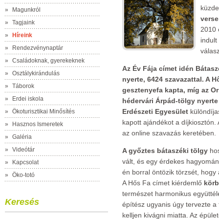
küzde
»
Magunkról
vers
»
Tagjaink
2010 
»
Híreink
indul
»
Rendezvénynaptár
válasz
»
Családoknak, gyerekeknek
Az Év Fája címet idén Bátasz
»
Osztálykirándulás
nyerte, 6424 szavazattal. A H
»
Táborok
gesztenyefa kapta, míg az Or
»
Erdei iskola
hédervári Árpád-tölgy nyerte 
Erdészeti Egyesület
különdíja
»
Ökoturisztikai Minősítés
kapott ajándékot a díjkiosztón.
»
Hasznos Ismeretek
az online szavazás keretében.
»
Galéria
»
Videótár
A győztes bátaszéki tölgy
hos
vált, és egy érdekes hagyomán
»
Kapcsolat
én borral öntözik törzsét, hog
»
Öko-totó
A Hős Fa címet kiérdemlő
körb
természet harmonikus együttélé
Keresés
építész ugyanis úgy tervezte a 
kelljen kivágni miatta. Az épül