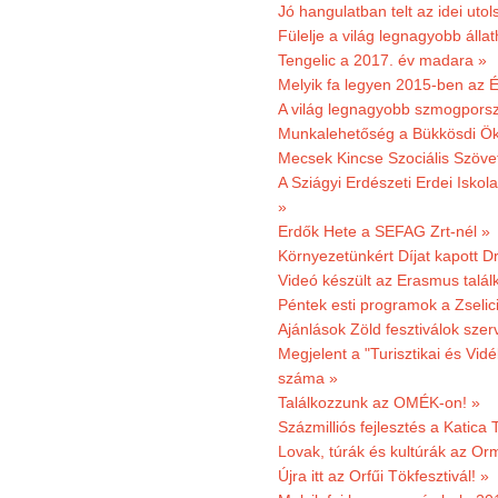
Jó hangulatban telt az idei uto
Fülelje a világ legnagyobb álla
Tengelic a 2017. év madara »
Melyik fa legyen 2015-ben az É
A világ legnagyobb szmogporsz
Munkalehetőség a Bükkösdi Ök
Mecsek Kincse Szociális Szöve
A Sziágyi Erdészeti Erdei Iskol
»
Erdők Hete a SEFAG Zrt-nél »
Környezetünkért Díjat kapott D
Videó készült az Erasmus talál
Péntek esti programok a Zselic
Ajánlások Zöld fesztiválok sze
Megjelent a "Turisztikai és Vid
száma »
Találkozzunk az OMÉK-on! »
Százmilliós fejlesztés a Katica
Lovak, túrák és kultúrák az O
Újra itt az Orfűi Tökfesztivál! »