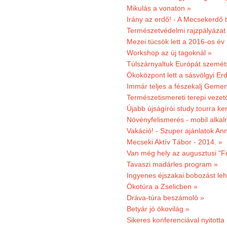
Mikulás a vonaton »
Irány az erdő! - A Mecsekerdő t
Természetvédelmi rajzpályázat 
Mezei tücsök lett a 2016-os év
Workshop az új tagoknál »
Túlszárnyaltuk Európát szemé
Ökoközpont lett a sásvölgyi Er
Immár teljes a fészekalj Geme
Természetismereti terepi vezet
Újabb újságírói study tourra ker
Növényfelismerés - mobil alka
Vakáció! - Szuper ajánlatok An
Mecseki Aktív Tábor - 2014. »
Van még hely az augusztusi "F
Tavaszi madárles program »
Ingyenes éjszakai bobozást le
Ökotúra a Zselicben »
Dráva-túra beszámoló »
Betyár jó ökovilág »
Sikeres konferenciával nyitotta