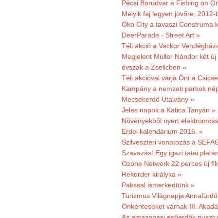
Pécsi Borudvar a Fishing on Or
Melyik faj legyen jövőre, 2012
Öko City a tavaszi Construma ki
DeerParade - Street Art »
Téli akció a Vackor Vendégház
Megjelent Müller Nándor két ú
évszak a Zselicben »
Téli akcióval várja Önt a Csics
Kampány a nemzeti parkok nép
Mecsekerdő Utalvány »
Jeles napok a Katica Tanyán »
Növényekből nyert elektromoss
Erdei kalendárium 2015. »
Szilveszteri vonatozás a SEFAG
Szavazás! Egy igazi tatai platán
Ozone Network 22 perces új fil
Rekorder királyka »
Pakssal ismerkedtünk »
Turizmus Világnapja Annafürdő
Önkénteseket várnak III. Akad
Az amazonasi esőerdők pusztu