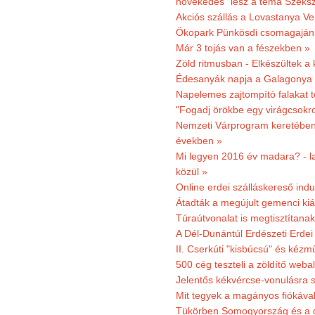
növekedés" lesz a téma Szeks
Akciós szállás a Lovastanya V
Ökopark Pünkösdi csomagajánl
Már 3 tojás van a fészekben »
Zöld ritmusban - Elkészültek a 
Édesanyák napja a Galagonya
Napelemes zajtompító falakat 
"Fogadj örökbe egy virágcsokro
Nemzeti Várprogram keretében 3
években »
Mi legyen 2016 év madara? - la
közül »
Online erdei szálláskereső indu
Átadták a megújult gemenci kiál
Túraútvonalat is megtisztítana
A Dél-Dunántúl Erdészeti Erdei
II. Cserkúti "kisbúcsú" és kéz
500 cég teszteli a zöldítő weba
Jelentős kékvércse-vonulásra 
Mit tegyek a magányos fiókáva
Tükörben Somogyország és a 