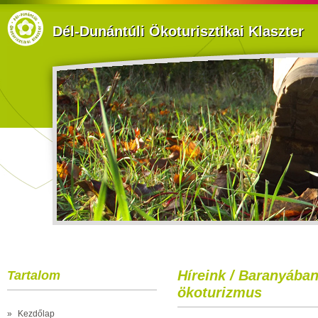
Dél-Dunántúli Ökoturisztikai Klaszter
Híreink / Baranyában
Tartalom
ökoturizmus
»
Kezdőlap