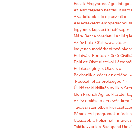
Észak-Magyarországot látogatt
Az első teljesen bezöldült váro
A vadállatok fele elpusztult »
A Mecsekerdő erdőpedagógusáé
Ingyenes képzési lehetőség »
Máté Bence töretlenül a világ le
Az év hala 2015 szavazás »
Ingyenes madárhatározó okost
Felhívás: Forrásvíz őrző Civilh
Épül az Ökoturisztikai Látogat
Felelősségteljes Utazás »
Bevisszük a céget az erdőbe! »
"Fedezd fel az örökséged!" »
Új időszaki kiállítás nyílik a S
Idén Fridrich Ágnes klaszter ta
Az év emlőse a denevér: kreat
Tavaszi szünetben kisvasutazá
Péntek esti programok márciusb
Utazások a Heliannal - márciusi
Találkozzunk a Budapesti Utazás