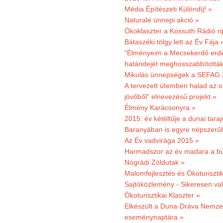
Média Építészeti Különdíj! »
Naturalé ünnepi akció »
Ökoklaszter a Kossuth Rádió r
Bátaszéki tölgy lett az Év Fája 
"Élményeim a Mecsekerdő erdés
határidejét meghosszabbították
Mikulás ünnepségek a SEFAG Z
A tervezett ütemben halad az o
jövőből” elnevezésű projekt »
Élmény Karácsonyra »
2015. év kétéltűje a dunai tara
Baranyában is egyre népszerű
Az Év vadvirága 2015 »
Harmadszor az év madara a b
Nógrádi Zöldutak »
Malomfejlesztés és Ökoturiszti
Sajtóközlemény - Sikeresen való
Ökoturisztikai Klaszter »
Elkészült a Duna-Dráva Nemzet
eseménynaptára »