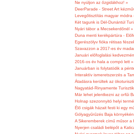
Ne nyúljon az őzgidákhoz! »
DeerParade - Street Art kézmű
Levegőtisztítás magyar módra 
Két tagunk is Dél-Dunántúl Turi
Nyári tábor a Mecsekerdőnél »
Duna menti kerékpártúra - Előfo
Egerészölyv fióka rétisas fész
Szavazzon a 2017-es év madar
Januári előfoglalási kedvezmén
2016-os év hala a compó lett »
Januárban is folytatódik a pént
Interaktív ismeretszerzés a T
Átadásra kerültek az ökoturiszt
Nagyatád-Rinyamente Turisztik
Már lehet jelentkezni az orfűi 
Holnap szezonnyitó helyi termé
Élő csigák házait festi ki egy 
Gólyagyűrűzés Baja környékén
A Sikeremberek című műsor a K
Nyerjen családi belépőt a Katic