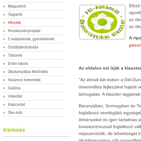
Előző 
»
Magunkról
ripor
»
Tagjaink
az ök
»
Híreink
az öko
»
Rendezvénynaptár
A rip
»
Családoknak, gyerekeknek
pecsi
»
Osztálykirándulás
»
Táborok
»
Erdei iskola
Az oldalon ezt írják a klaszter
»
Ökoturisztikai Minősítés
"Az elmúlt két évben a Dél-Duná
»
Hasznos Ismeretek
ötvenmilliós fejlesztést hajtott 
»
Galéria
támogatás. A klaszter tagjainak
»
Videótár
»
Kapcsolat
Baranyában, Somogyban és Tol
foglalkozó vendéglátó egysége
»
Öko-totó
élményeket és igen tartalmas 
lovasturizmussal foglalkozó vál
Keresés
népszerűsítik, de lehetőséget 
ökotáborozásra, sőt csoportfejl