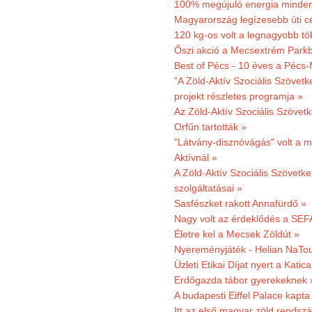
100% megújuló energia minden
Magyarország legízesebb úti cé
120 kg-os volt a legnagyobb tök
Őszi akció a Mecsextrém Park
Best of Pécs - 10 éves a Pécs-
"A Zöld-Aktív Szociális Szövetk
projekt részletes programja »
Az Zöld-Aktív Szociális Szövetk
Orfűn tartották »
"Látvány-disznóvágás" volt a m
Aktívnál »
A Zöld-Aktív Szociális Szövetke
szolgáltatásai »
Sasfészket rakott Annafürdő »
Nagy volt az érdeklődés a SEF
Életre kel a Mecsek Zöldút »
Nyereményjáték - Helian NaTou
Üzleti Etikai Díjat nyert a Katic
Erdőgazda tábor gyerekeknek 
A budapesti Eiffel Palace kapta
Itt az első magyar zöld rendsz