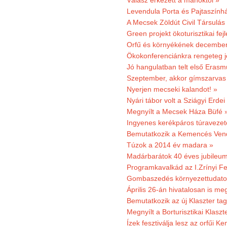
Válasz érkezett a manóktól »
Levendula Porta és Pajtaszính
A Mecsek Zöldút Civil Társulá
Green projekt ökoturisztikai fejl
Orfű és környékének december 
Ökokonferenciánkra rengeteg j
Jó hangulatban telt első Erasm
Szeptember, akkor gímszarvas 
Nyerjen mecseki kalandot! »
Nyári tábor volt a Sziágyi Erdei
Megnyílt a Mecsek Háza Büfé 
Ingyenes kerékpáros túravezet
Bemutatkozik a Kemencés Vendé
Túzok a 2014 év madara »
Madárbarátok 40 éves jubileu
Programkavalkád az I.Zrínyi Fe
Gombaszedés környezettudato
Április 26-án hivatalosan is m
Bemutatkozik az új Klaszter t
Megnyílt a Borturisztikai Klasz
Ízek fesztiválja lesz az orfűi 