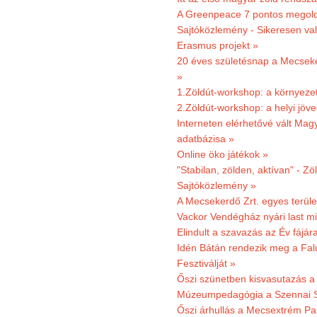
A Greenpeace 7 pontos megoldás
Sajtóközlemény - Sikeresen val
Erasmus projekt »
20 éves születésnap a Mecsekerd
»
1.Zöldút-workshop: a környezet
2.Zöldút-workshop: a helyi jöv
Interneten elérhetővé vált Mag
adatbázisa »
Online öko játékok »
"Stabilan, zölden, aktívan" - Zö
Sajtóközlemény »
A Mecsekerdő Zrt. egyes terület
Vackor Vendégház nyári last mi
Elindult a szavazás az Év fájár
Idén Bátán rendezik meg a Fa
Fesztiválját »
Őszi szünetben kisvasutazás a
Múzeumpedagógia a Szennai 
Őszi árhullás a Mecsextrém Pa