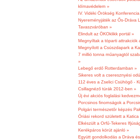
klímavédelem »
IV. Vidéki Örökség Konferencia
Nyereményjáték az Ős-Dráva L
Tavaszváróban »
Elindult az ÖKOklikk portál »
Megnyíltak a tóparti attrakciók
Megnyílott a Csúszdapark a Ka
7 millió tonna műanyagtól sza
»
Lebegő erdő Rotterdamban »
Sikeres volt a cseresznyési odú
112 éves a Zselici Csühögő - K
Csillagnéző túrák 2012-ben »
Új évi akciós foglalási kedvez
Porcsinos finomságok a Porcsi
Polgári természetőr képzés Pa
Óriási rekord született a Katic
Elkészült a Orfű-Tekeres Ifjúsá
Kerékpáros körút ajánló »
Együtt gondolkodás a Dráva és 