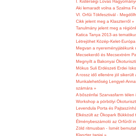
I. Kistérségi Lovas Hagyomány
Aki lemaradt volna a Szalma Fes
VI. Orfűi Tökfesztivál - Megdől
Cikk jelent meg a Klaszterről »
Tanulmány jelent meg a régiónk
Katica Tanya 2013-as tematiku
Létrejöhet Közép-Kelet-Európa 
Megvan a nyereményjátékunk 
Mecsekerdő és Mecsextrém Park
Megnyílt a Bakonyai Ökoturiszt
Mókus Suli Erdészeti Erdei Isk
A rossz idő ellenére jól sikerült
Munkalehetőség Lengyel-Anna
számára »
A bőszénfai Szarvasfarm télen i
Workshop a pörbölyi Ökoturisz
Levendula Porta és Pajtaszínhá
Elkészült az Ökopark Bükkösd 
Élménybeszámoló az Orfűről ind
Zöld ritmusban - Ismét bemutat
Klaszter tagjai »