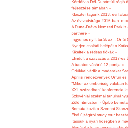
Kérdőív a Dél-Dunántúli régió ö
fejlesztése témában »
Klaszter tagunk 2013. évi falusi
Az év vadvirága 2016-ban: mocs
A Duna-Dráva Nemzeti Park is a
partnere »
Ingyenes nyílt túrák az I. Orfűi
Nyerjen családi belépőt a Kat
Kikeltek a rétisas fiókák »
Elindult a szavazás a 2017-es 
A tudatos vásárló 12 pontja »
Odúkkal védik a madarakat Sa
Áprilisi rendezvények Orfűn és
"Mikor az emberiség valóban fe
XXI. században" konferencia les
Szlovéniai szakmai tanulmányút
Zöld ritmusban - Újabb bemuta
Bemutatkozik a Szennai Skanzen
Első újságírói study tour besz
Itassuk a nyári hőségben a ma
Megújul a karapancsai vadászk