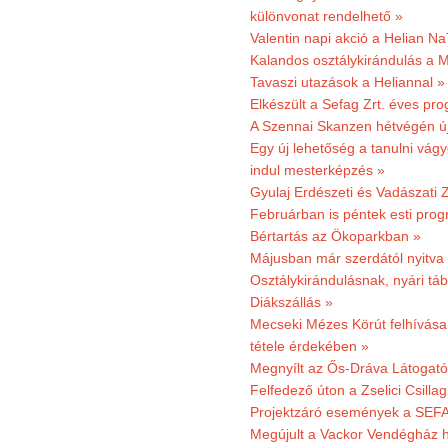
különvonat rendelhető »
Valentin napi akció a Helian Na
Kalandos osztálykirándulás a 
Tavaszi utazások a Heliannal »
Elkészült a Sefag Zrt. éves pr
A Szennai Skanzen hétvégén újr
Egy új lehetőség a tanulni vá
indul mesterképzés »
Gyulaj Erdészeti és Vadászati 
Februárban is péntek esti prog
Bértartás az Ökoparkban »
Májusban már szerdától nyitva
Osztálykirándulásnak, nyári táb
Diákszállás »
Mecseki Mézes Körút felhívás
tétele érdekében »
Megnyílt az Ős-Dráva Látogat
Felfedező úton a Zselici Csilla
Projektzáró események a SEFA
Megújult a Vackor Vendégház h