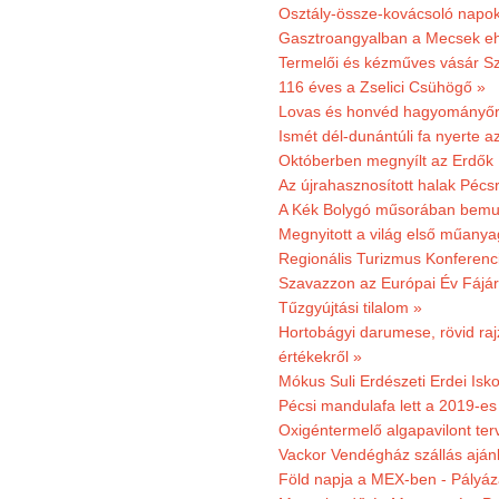
Osztály-össze-kovácsoló napok
Gasztroangyalban a Mecsek eh
Termelői és kézműves vásár Sz
116 éves a Zselici Csühögő »
Lovas és honvéd hagyományőr
Ismét dél-dunántúli fa nyerte a
Októberben megnyílt az Erdők
Az újrahasznosított halak Pécs
A Kék Bolygó műsorában bemut
Megnyitott a világ első műanya
Regionális Turizmus Konferenc
Szavazzon az Európai Év Fájár
Tűzgyújtási tilalom »
Hortobágyi darumese, rövid raj
értékekről »
Mókus Suli Erdészeti Erdei Isko
Pécsi mandulafa lett a 2019-es
Oxigéntermelő algapavilont ter
Vackor Vendégház szállás aján
Föld napja a MEX-ben - Pályáz