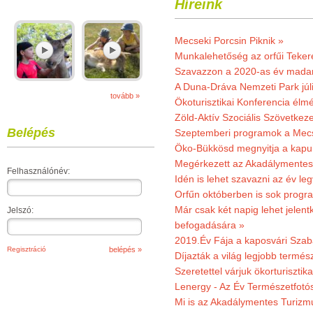
Híreink
Mecseki Porcsin Piknik »
Munkalehetőség az orfűi Teker
Szavazzon a 2020-as év madar
A Duna-Dráva Nemzeti Park júli
tovább »
Ökoturisztikai Konferencia él
Zöld-Aktív Szociális Szövetkez
Belépés
Szeptemberi programok a Mec
Öko-Bükkösd megnyitja a kapui
Megérkezett az Akadálymentes
Felhasználónév:
Idén is lehet szavazni az év leg
Orfűn októberben is sok progr
Már csak két napig lehet jele
Jelszó:
befogadására »
2019.Év Fája a kaposvári Szaba
Regisztráció
Díjazták a világ legjobb termész
Szeretettel várjuk ökorturisztik
Lenergy - Az Év Természetfotó
Mi is az Akadálymentes Turizm