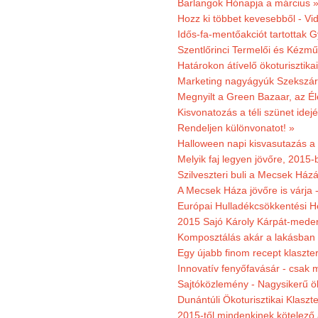
Barlangok Hónapja a március 
Hozz ki többet kevesebből - Vi
Idős-fa-mentőakciót tartottak 
Szentlőrinci Termelői és Kézm
Határokon átívelő ökoturisztika
Marketing nagyágyúk Szekszárd
Megnyilt a Green Bazaar, az É
Kisvonatozás a téli szünet idej
Rendeljen különvonatot! »
Halloween napi kisvasutazás a
Melyik faj legyen jövőre, 2015
Szilveszteri buli a Mecsek Ház
A Mecsek Háza jövőre is várja 
Európai Hulladékcsökkentési H
2015 Sajó Károly Kárpát-mede
Komposztálás akár a lakásban 
Egy újabb finom recept klaszter
Innovatív fenyőfavásár - csak 
Sajtóközlemény - Nagysikerű öko
Dunántúli Ökoturisztikai Klaszte
2015-től mindenkinek kötelező 