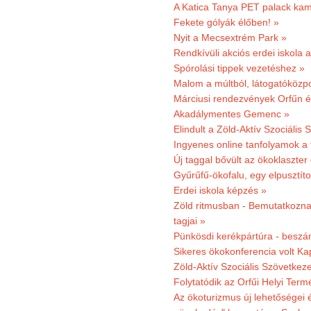
A Katica Tanya PET palack kamp
Fekete gólyák élőben! »
Nyit a Mecsextrém Park »
Rendkívüli akciós erdei iskola a
Spórolási tippek vezetéshez »
Malom a múltból, látogatóközpo
Márciusi rendezvények Orfűn 
Akadálymentes Gemenc »
Elindult a Zöld-Aktív Szociális 
Ingyenes online tanfolyamok a
Új taggal bővült az ökoklaszter
Gyűrűfű-ökofalu, egy elpusztít
Erdei iskola képzés »
Zöld ritmusban - Bemutatkoznak
tagjai »
Pünkösdi kerékpártúra - beszá
Sikeres ökokonferencia volt K
Zöld-Aktív Szociális Szövetkez
Folytatódik az Orfűi Helyi Ter
Az ökoturizmus új lehetőségei