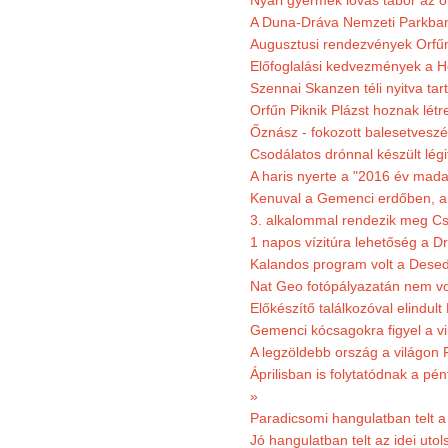
Nyári gyermek lovas tábor az o
A Duna-Dráva Nemzeti Parkban f
Augusztusi rendezvények Orfű
Előfoglalási kedvezmények a He
Szennai Skanzen téli nyitva tar
Orfűn Piknik Plázst hoznak létr
Őznász - fokozott balesetveszé
Csodálatos drónnal készült légi
A haris nyerte a "2016 év mada
Kenuval a Gemenci erdőben, a
3. alkalommal rendezik meg Cse
1 napos vízitúra lehetőség a D
Kalandos program volt a Dese
Nat Geo fotópályazatán nem vo
Előkészítő találkozóval elindul
Gemenci kócsagokra figyel a vi
A legzöldebb ország a világon 
Áprilisban is folytatódnak a pé
»
Paradicsomi hangulatban telt 
Jó hangulatban telt az idei uto