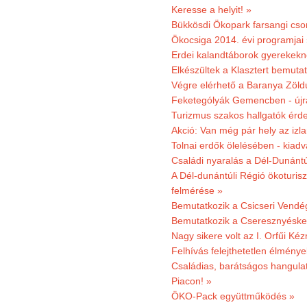
Keresse a helyit! »
Bükkösdi Ökopark farsangi cso
Ökocsiga 2014. évi programjai
Erdei kalandtáborok gyerekekn
Elkészültek a Klasztert bemutat
Végre elérhető a Baranya Zöldú
Feketególyák Gemencben - újr
Turizmus szakos hallgatók érdek
Akció: Van még pár hely az izla
Tolnai erdők ölelésében - kiad
Családi nyaralás a Dél-Dunánt
A Dél-dunántúli Régió ökoturisz
felmérése »
Bemutatkozik a Csicseri Vendég
Bemutatkozik a Cseresznyéskert 
Nagy sikere volt az I. Orfűi K
Felhívás felejthetetlen élmény
Családias, barátságos hangulat
Piacon! »
ÖKO-Pack együttműködés »