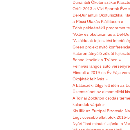
Dunántúli Ökoturisztikai Klaszte
Orfű: 2013 a Vízi Sportok Éve 
Dél-Dunántúli Ökoturisztikai Kla
a Pécsi Utazás Kiállításon »
Több példaértékű programot te
"Aktív és ökoturizmus a Dél-Du
"A zöldutak fejlesztési lehetős
Green projekt nyitó konferenci
Határon átnyúló zöldút fejleszté
Benne leszünk a TV-ben »
Felhívás lángos sütő versenyre
Elindult a 2019-es Év Fája ver
Ökojáték felhívás »
A bátaszéki tölgy lett idén az E
Üzemszünet az almamelléki ki
A Tolnai Zöldúton csodás termész
kalandok várják »
Kis lilik az Európai Bizottság 
Legviccesebb állatfotók 2016-b
Nyári “last minute” ajánlat a 