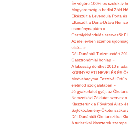
Év végére 100%-os szelektív h
Magyarország a berlini Zöld Hé
Elkészült a Levendula Porta és 
Elkészült a Duna-Dráva Nemzet
eseménynaptára »
Osztálykirándulás szervezők F
Az idei évben számos újdonság 
első... »
Dél-Dunántúl Turizmusáért 2011
Gasztronómiai honlap »
A lakosság dönthet 2013 madar
KÖRNYEZETI NEVELÉS ÉS ÖK
Medvehagyma Fesztivál Orfűn 
életmód szolgálatában »
Jó gyakorlatot gyűjt az Ökoturis
Nemzetközi Zöldutat szervez a 
Klaszterünk a Fővárosi Állat- 
Sajtóközlemény-Ökoturisztikai 
Dél-Dunántúli Ökoturisztikai Kl
A turisztikai klaszterek szerep