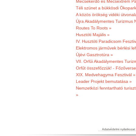
Mecsekerdő és Mecsextrém Par
Téli szünet a bükkösdi Ökopar
A közös örökség vidéki útvonala
Újra Akadálymentes Turizmus 
Routes To Roots »
Husztóti Majális »
IV. Husztóti Paradicsom Fesztiv
Elektromos járművek bérlési l
Újévi Gasztrotúra »
VII. Orfűi Akadálymentes Turi
Orfűt összefőzzük! - Főzőverse
XIX. Medvehagyma Fesztivál »
Leader Projekt bemutatása »
Nemzetközi fenntartható turiszt
»
Adatvédelmi nyilatkozat