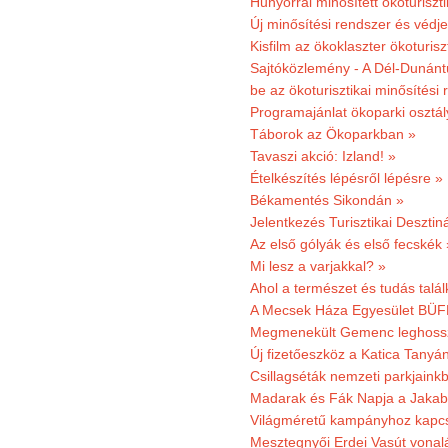
Hunyorral minősített ökoturiszti
Új minősítési rendszer és védje
Kisfilm az ökoklaszter ökoturisz
Sajtóközlemény - A Dél-Dunántúl
be az ökoturisztikai minősítési 
Programajánlat ökoparki osztál
Táborok az Ökoparkban »
Tavaszi akció: Izland! »
Ételkészítés lépésről lépésre »
Békamentés Sikondán »
Jelentkezés Turisztikai Deszt
Az első gólyák és első fecskék 
Mi lesz a varjakkal? »
Ahol a természet és tudás talál
A Mecsek Háza Egyesület BÜFÉS
Megmenekült Gemenc leghoss
Új fizetőeszköz a Katica Tanyá
Csillagséták nemzeti parkjain
Madarak és Fák Napja a Jaka
Világméretű kampányhoz kapcs
Mesztegnyői Erdei Vasút vonal