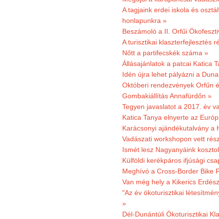
A tagjaink erdei iskola és osztál
honlapunkra »
Beszámoló a II. Orfűi Ökofeszti
A turisztikai klaszterfejlesztés
Nőtt a partifecskék száma »
Állásajánlatok a patcai Katica
Idén újra lehet pályázni a Dun
Októberi rendezvények Orfűn 
Gombakiállítás Annafürdőn »
Tegyen javaslatot a 2017. év v
Katica Tanya elnyerte az Európ
Karácsonyi ajándékutalvány a H
Vadászati workshopon vett rés
Ismét lesz Nagyanyáink kosztol
Külföldi kerékpáros ifjúsági cs
Meghívó a Cross-Border Bike P
Van még hely a Kikerics Erdész
"Az év ökoturisztikai létesítmén
»
Dél-Dunántúli Ökoturisztikai Kl