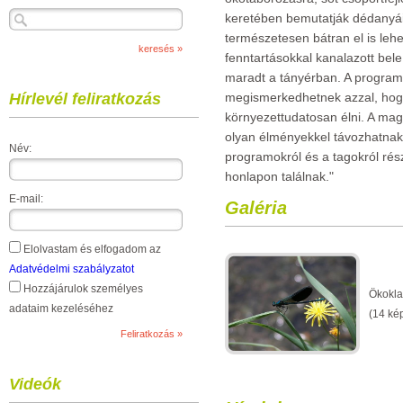
keretében bemutatják dédanyáin
természetesen bátran el is lehe
fenntartásokkal kanalazott bel
maradt a tányérban. A programo
Hírlevél feliratkozás
megismerkedhetnek azzal, hogya
környezettudatosan élni. A magy
olyan élményekkel távozhatna
Név:
programokról és a tagokról rés
honlapon találnak."
E-mail:
Galéria
Elolvastam és elfogadom az
Adatvédelmi szabályzatot
Hozzájárulok személyes
Ökokla
adataim kezeléséhez
(14 ké
Videók