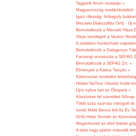
Tagjaink finom receptjei »
Magyarország madártávlatból 
Igazi ritkaság: hóbagoly bukkan
Mecseki Diákszállás Orfű - Új n
Bemutatkozik a Mecsek Háza E
Várja vendégeit a Vackor Vend
A zsebben hordozható napeleme
Bemutatkozik a Galagonya Táb
Farsangi vonatozás a SEFAG Zr
Bemutatkozik a SEFAG Zrt. »
Élmények a Katica Tanyán »
Különvonat rendelési lehetőség
Helian NaTour Utazási Iroda tú
Újra nyitva tart az Ökopark »
Köszöntse fel szeretteit Nőna
Több száz szarvas robogott át
Ismét Máté Bence lett Az Év T
Orfűi Helyi Termék és Kézműve
Megérkezett az első fekete gó
A tatai nagy platán második le