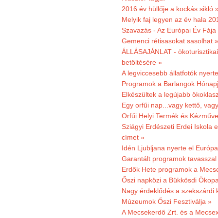
2016 év hüllője a kockás sikló 
Melyik faj legyen az év hala 2
Szavazás - Az Európai Év Fája
Gemenci rétisasokat sasolhat 
ÁLLÁSAJÁNLAT - ökoturisztikai
betöltésére »
A legviccesebb állatfotók nyert
Programok a Barlangok Hónapj
Elkészültek a legújabb ökoklas
Egy orfűi nap...vagy kettő, vag
Orfűi Helyi Termék és Kézműv
Sziágyi Erdészeti Erdei Iskola e
címet »
Idén Ljubljana nyerte el Európ
Garantált programok tavasszal
Erdők Hete programok a Mecs
Őszi napközi a Bükkösdi Ökop
Nagy érdeklődés a szekszárdi 
Múzeumok Őszi Fesztiválja »
A Mecsekerdő Zrt. és a Mecsex