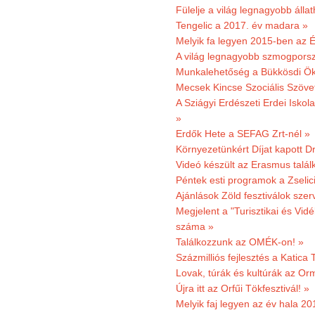
Fülelje a világ legnagyobb álla
Tengelic a 2017. év madara »
Melyik fa legyen 2015-ben az É
A világ legnagyobb szmogporsz
Munkalehetőség a Bükkösdi Ök
Mecsek Kincse Szociális Szöve
A Sziágyi Erdészeti Erdei Iskol
»
Erdők Hete a SEFAG Zrt-nél »
Környezetünkért Díjat kapott D
Videó készült az Erasmus talál
Péntek esti programok a Zselic
Ajánlások Zöld fesztiválok sze
Megjelent a "Turisztikai és Vid
száma »
Találkozzunk az OMÉK-on! »
Százmilliós fejlesztés a Katica
Lovak, túrák és kultúrák az O
Újra itt az Orfűi Tökfesztivál! »
Melyik faj legyen az év hala 2