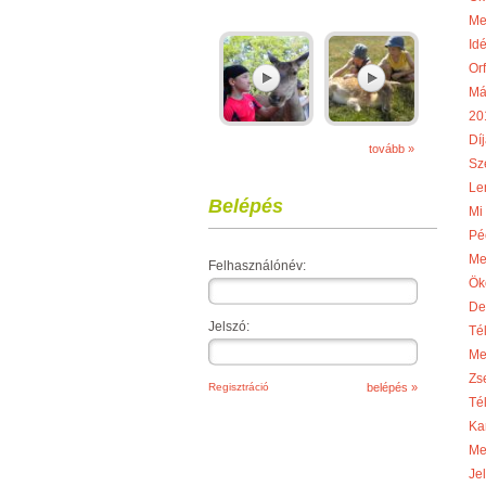
Me
Idé
Or
Má
20
Díj
tovább »
Sze
Le
Belépés
Mi
Pé
Me
Felhasználónév:
Ök
De
Jelszó:
Té
Me
Zs
Regisztráció
Té
Ka
Me
Je