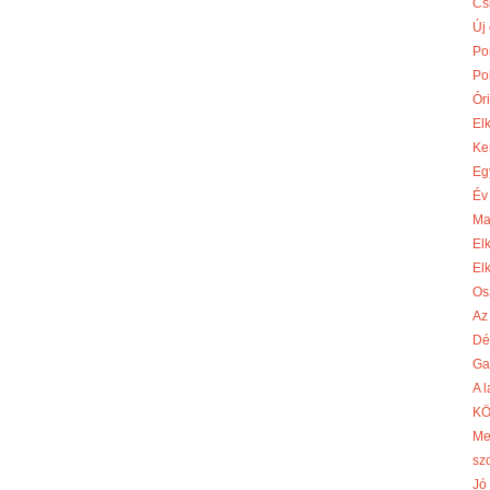
Cs
Új
Po
Po
Óri
El
Ke
Eg
Év
Ma
El
El
Os
Az
Dé
Ga
A 
KÖ
Me
sz
Jó 