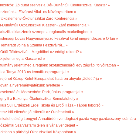
mzetközi Zöldutat szervez a Dél-Dunántúli Ökoturisztikai Klaszter »
aszterünk a Fővárosi Állat- és Növénykertben »
jtóközlemény-Ökoturisztikai Záró Konferencia »
l-Dunántúli Ökoturisztikai Klaszter - Záró konferencia »
turisztikai klaszterek szerepe a regionális marketingben »
 Kistérségi Lovas Hagyományőrző Fesztivál kerül megrendezésre Orfűn »
 lemaradt volna a Szalma Fesztiválról... »
 Orfűi Tökfesztivál - Megdőlhet az eddigi rekord? »
k jelent meg a Klaszterről »
nulmány jelent meg a régiónk ökoturizmusáról egy zágrábi folyóiratban »
tica Tanya 2013-as tematikus programjai »
trejöhet Közép-Kelet-Európa első határon átnyúló „Zöldút”-ja »
gvan a nyereményjátékunk nyertese »
csekerdő és Mecsextrém Park júniusi programjai »
gnyílt a Bakonyai Ökoturisztikai Bemutatóhely »
kus Suli Erdészeti Erdei Iskola és Erdő Háza - Tábori toborzó »
ossz idő ellenére jól sikerült az Ökofesztivál »
nkalehetőség Lengyel-Annafürdőn vendégházi gazda vagy gazdasszony számára
bőszénfai Szarvasfarm télen is várja vendégeit »
rkshop a pörbölyi Ökoturisztikai Központban »