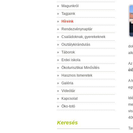
»
Magunkról
»
Tagjaink
»
Híreink
»
Rendezvénynaptár
»
Családoknak, gyerekeknek
»
Osztálykirándulás
do
»
Táborok
al
»
Erdei iskola
Az
»
Ökoturisztikai Minősítés
él
»
Hasznos Ismeretek
A 
»
Galéria
eg
»
Videótár
Id
»
Kapcsolat
me
»
Öko-totó
vi
40
Keresés
Ta