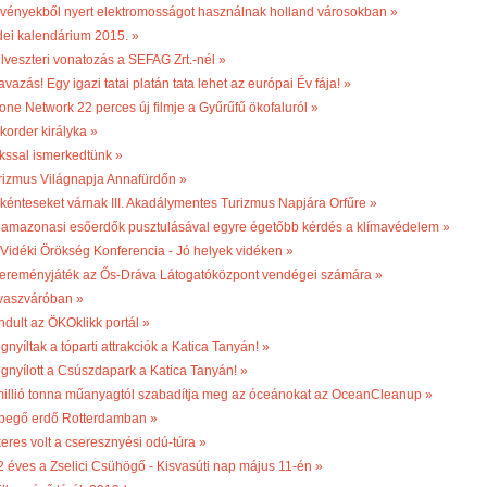
vényekből nyert elektromosságot használnak holland városokban »
dei kalendárium 2015. »
ilveszteri vonatozás a SEFAG Zrt.-nél »
vazás! Egy igazi tatai platán tata lehet az európai Év fája! »
one Network 22 perces új filmje a Gyűrűfű ökofaluról »
korder királyka »
kssal ismerkedtünk »
rizmus Világnapja Annafürdőn »
kénteseket várnak III. Akadálymentes Turizmus Napjára Orfűre »
 amazonasi esőerdők pusztulásával egyre égetőbb kérdés a klímavédelem »
. Vidéki Örökség Konferencia - Jó helyek vidéken »
ereményjáték az Ős-Dráva Látogatóközpont vendégei számára »
vaszváróban »
ndult az ÖKOklikk portál »
nyíltak a tóparti attrakciók a Katica Tanyán! »
gnyílott a Csúszdapark a Katica Tanyán! »
millió tonna műanyagtól szabadítja meg az óceánokat az OceanCleanup »
begő erdő Rotterdamban »
keres volt a cseresznyési odú-túra »
2 éves a Zselici Csühögő - Kisvasúti nap május 11-én »