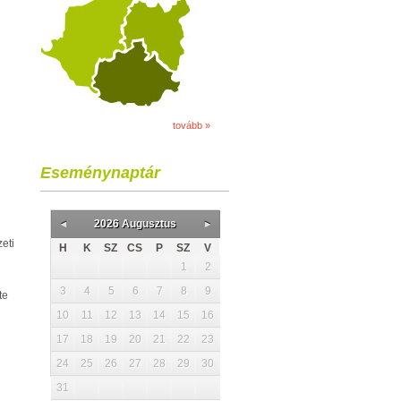
tovább »
Eseménynaptár
2026 Augusztus
eti
H
K
SZ
CS
P
SZ
V
1
2
3
4
5
6
7
8
9
te
10
11
12
13
14
15
16
17
18
19
20
21
22
23
24
25
26
27
28
29
30
31