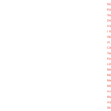
Ne
Kl
Sa
Dé
A 
I.
Aki
VI.
Cik
Ta
Ka
Lé
Me
Me
Me
Mó
A r
Mu
A 
Wo