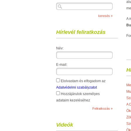
al
me
A 
Bu
Hírlevél feliratkozás
Fo
Név:
E-mail:
H
Elolvastam és elfogadom az
Me
Adatvédelmi szabályzatot
Mu
Hozzájárulok személyes
Sz
adataim kezeléséhez
A 
Ök
Zö
Sz
Videók
Ök