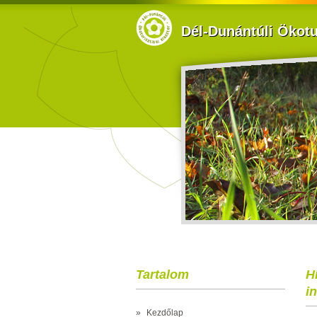
Dél-Dunántúli Ökotur
Tartalom
H
i
»
Kezdőlap