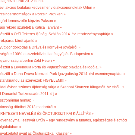
illagnéző túrák 2012-ben »
 évi akciós foglalási kedvezmény diákcsoportoknak Orfűn »
rcsinos finomságok a Porcsin Pikniken »
lgári természetőr képzés Pakson »
ási rekord született a Katica Tanyán! »
készült a Orfű-Tekeres Ifjúsági Szállás 2014. évi rendezvénynaptárja »
rékpáros körút ajánló »
yütt gondolkodás a Dráva és környéke jövőjéről »
 végére 100%-os szelektív hulladékgyűjtés Budapesten »
gyarország a berlini Zöld Héten »
készült a Levendula Porta és Pajtaszínház plakátja és logója. »
készült a Duna-Dráva Nemzeti Park Igazgatóság 2014. évi eseménynaptára »
ztálykirándulás szervezők FIGYELEM!!! »
 idei évben számos újdonság várja a Szennai Skanzen látogatóit. Az első... »
l-Dunántúl Turizmusáért 2011. díj »
sztronómiai honlap »
lakosság dönthet 2013 madaráról »
RNYEZETI NEVELÉS ÉS ÖKOTURISZTIKAI KIÁLLÍTÁS »
dvehagyma Fesztivál Orfűn – egy rendezvény a tudatos, egészséges életmód
olgálatában »
gyakorlatot gyűjt az Ökoturisztikai Klaszter »