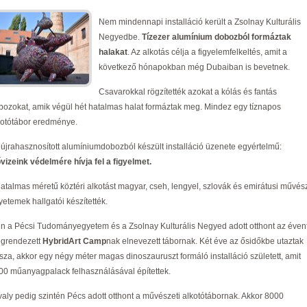
Nem mindennapi installáció került a Zsolnay Kulturális
Negyedbe.
Tízezer alumínium dobozból formáztak
halakat
. Az alkotás célja a figyelemfelkeltés, amit a
következő hónapokban még Dubaiban is bevetnek.
Csavarokkal rögzítették azokat a kólás és fantás
bozokat, amik végül hét hatalmas halat formáztak meg. Mindez egy tíznapos
kotótábor eredménye.
 újrahasznosított alumíniumdobozból készült installáció üzenete egyértelmű:
ővizeink védelmére hívja fel a figyelmet.
hatalmas méretű köztéri alkotást magyar, cseh, lengyel, szlovák és emirátusi művész
yetemek hallgatói készítették.
én a Pécsi Tudományegyetem és a Zsolnay Kulturális Negyed adott otthont az éven
grendezett
HybridArt Camp
nak elnevezett tábornak. Két éve az ősidőkbe utaztak
ssza, akkor egy négy méter magas dinoszauruszt formáló installáció született, amit
00 műanyagpalack felhasználásával építettek.
valy pedig szintén Pécs adott otthont a művészeti alkotótábornak. Akkor 8000