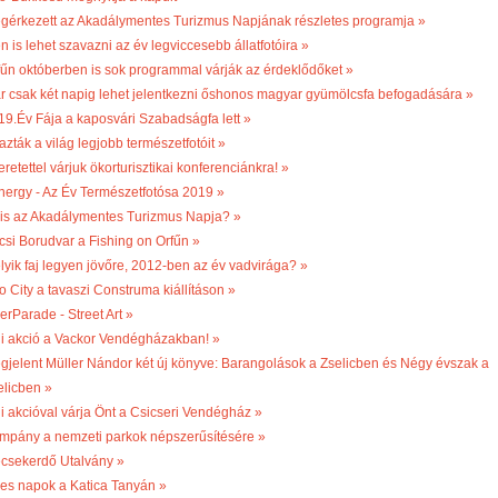
gérkezett az Akadálymentes Turizmus Napjának részletes programja »
n is lehet szavazni az év legviccesebb állatfotóira »
fűn októberben is sok programmal várják az érdeklődőket »
r csak két napig lehet jelentkezni őshonos magyar gyümölcsfa befogadására »
19.Év Fája a kaposvári Szabadságfa lett »
azták a világ legjobb természetfotóit »
retettel várjuk ökorturisztikai konferenciánkra! »
nergy - Az Év Természetfotósa 2019 »
 is az Akadálymentes Turizmus Napja? »
csi Borudvar a Fishing on Orfűn »
lyik faj legyen jövőre, 2012-ben az év vadvirága? »
o City a tavaszi Construma kiállításon »
erParade - Street Art »
li akció a Vackor Vendégházakban! »
gjelent Müller Nándor két új könyve: Barangolások a Zselicben és Négy évszak a
elicben »
li akcióval várja Önt a Csicseri Vendégház »
mpány a nemzeti parkok népszerűsítésére »
csekerdő Utalvány »
les napok a Katica Tanyán »