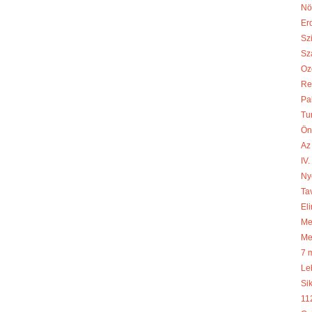
Nö
Er
Sz
Sza
Oz
Re
Pa
Tu
Ön
Az
IV
Ny
Ta
Eli
Meg
Me
7 
Le
Si
11