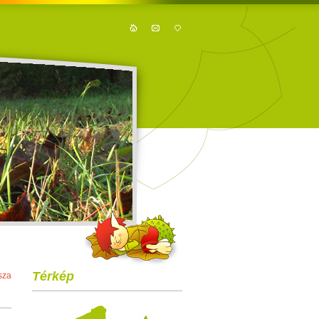
Térkép
sza