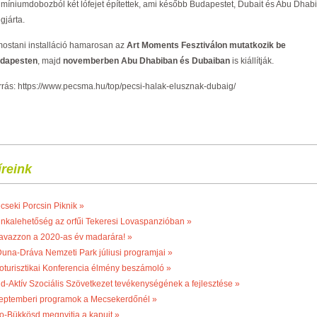
umíniumdobozból két lófejet építettek, ami később Budapestet, Dubait és Abu Dhabit
gjárta.
mostani installáció hamarosan az
Art Moments Fesztiválon mutatkozik be
dapesten
, majd
novemberben Abu Dhabiban és Dubaiban
is kiállítják.
rrás:
https://www.pecsma.hu/top/pecsi-halak-elusznak-dubaig/
íreink
cseki Porcsin Piknik »
nkalehetőség az orfűi Tekeresi Lovaspanzióban »
avazzon a 2020-as év madarára! »
Duna-Dráva Nemzeti Park júliusi programjai »
oturisztikai Konferencia élmény beszámoló »
ld-Aktív Szociális Szövetkezet tevékenységének a fejlesztése »
eptemberi programok a Mecsekerdőnél »
o-Bükkösd megnyitja a kapuit »