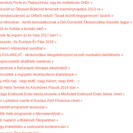
vendula Porta és Pajtaszínház, egy kis múltidézés Orfűn »
készült az Ökopark Bükkösd tervezett eseménynaptára 2013-ra »
ménybeszámoló az Orfűről induló “Tavak között hegygerincen” túráról »
ld ritmusban - Ismét bemutatkoznak a Dél-Dunántúli Ökoturisztikai Klaszter tagjai »
16 év hüllője a kockás sikló »
lyik faj legyen az év hala 2017-ben? »
avazás - Az Európai Év Fája 2016 »
menci rétisasokat sasolhat »
LÁSAJÁNLAT - ökoturisztikai látogatóközpont vezető munkakör betöltésére »
egviccesebb állatfotók nyertesei »
ogramok a Barlangok Hónapja alkalmából »
készültek a legújabb ökoklaszteres kiadványok »
 orfűi nap...vagy kettő, vagy három, vagy több... »
fűi Helyi Termék és Kézműves Piacok 2016-ban »
ágyi Erdészeti Erdei Iskola elnyerte a Minősített Erdészeti Erdei Iskola címet »
én Ljubljana nyerte el Európa Zöld Fővárosa címet »
rantált programok tavasszal »
dők Hete programok a Mecsekerdőnél »
zi napközi a Bükkösdi Ökoparkban »
gy érdeklődés a szekszárdi konferencián »