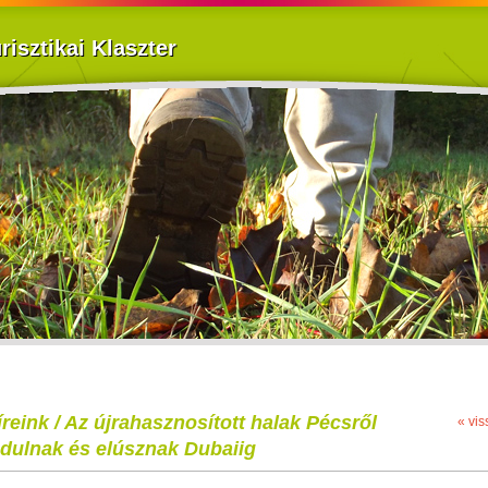
isztikai Klaszter
íreink / Az újrahasznosított halak Pécsről
« vis
ndulnak és elúsznak Dubaiig