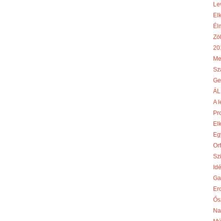
Le
El
Él
Zö
20
Me
Sz
Ge
ÁL
A l
Pr
El
Egy
Or
Szi
Id
Ga
Er
Ős
Na