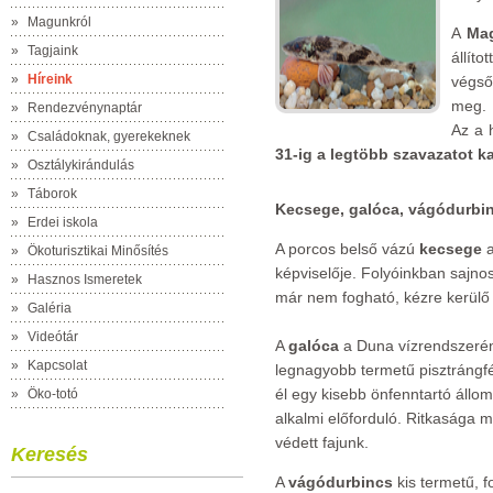
»
Magunkról
A
Mag
»
Tagjaink
állít
»
Híreink
végső
meg.
»
Rendezvénynaptár
Az a 
»
Családoknak, gyerekeknek
31-ig a legtöbb szavazatot ka
»
Osztálykirándulás
»
Táborok
Kecsege, galóca, vágódurbi
»
Erdei iskola
A porcos belső vázú
kecsege
a
»
Ökoturisztikai Minősítés
képviselője. Folyóinkban sajno
»
Hasznos Ismeretek
már nem fogható, kézre kerülő 
»
Galéria
»
Videótár
A
galóca
a Duna vízrendszerén
»
Kapcsolat
legnagyobb termetű pisztrángf
él egy kisebb önfenntartó áll
»
Öko-totó
alkalmi előforduló. Ritkasága m
védett fajunk.
Keresés
A
vágódurbincs
kis termetű, 