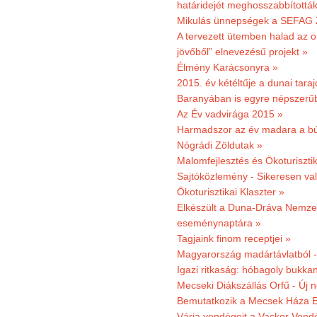
határidejét meghosszabbították
Mikulás ünnepségek a SEFAG Z
A tervezett ütemben halad az o
jövőből” elnevezésű projekt »
Élmény Karácsonyra »
2015. év kétéltűje a dunai tara
Baranyában is egyre népszerű
Az Év vadvirága 2015 »
Harmadszor az év madara a b
Nógrádi Zöldutak »
Malomfejlesztés és Ökoturiszti
Sajtóközlemény - Sikeresen való
Ökoturisztikai Klaszter »
Elkészült a Duna-Dráva Nemzet
eseménynaptára »
Tagjaink finom receptjei »
Magyarország madártávlatból 
Igazi ritkaság: hóbagoly bukkan
Mecseki Diákszállás Orfű - Új n
Bemutatkozik a Mecsek Háza E
Várja vendégeit a Vackor Vend