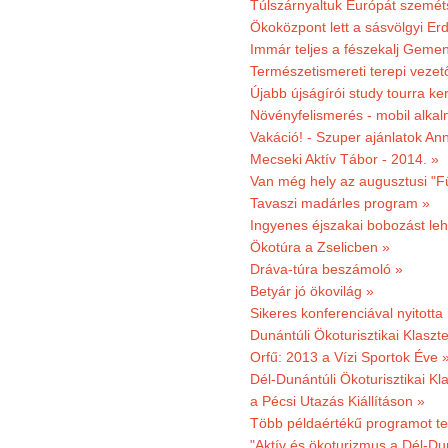
Túlszárnyaltuk Európát szemé
Ökoközpont lett a sásvölgyi Er
Immár teljes a fészekalj Geme
Természetismereti terepi vezet
Újabb újságírói study tourra ker
Növényfelismerés - mobil alka
Vakáció! - Szuper ajánlatok An
Mecseki Aktív Tábor - 2014. »
Van még hely az augusztusi "F
Tavaszi madárles program »
Ingyenes éjszakai bobozást le
Ökotúra a Zselicben »
Dráva-túra beszámoló »
Betyár jó ökovilág »
Sikeres konferenciával nyitotta
Dunántúli Ökoturisztikai Klaszte
Orfű: 2013 a Vízi Sportok Éve 
Dél-Dunántúli Ökoturisztikai Kla
a Pécsi Utazás Kiállításon »
Több példaértékű programot te
"Aktív és ökoturizmus a Dél-Du