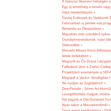
A Szennai Skanzen hétvégén újr
Egy új lehetőség a tanulni vá
indul mesterképzés »
Gyulaj Erdészeti és Vadászati 
Februárban is péntek esti prog
Bértartás az Ökoparkban »
Májusban már szerdától nyitva
Osztálykirándulásnak, nyári táb
Diákszállás »
Mecseki Mézes Körút felhívás
tétele érdekében »
Megnyílt az Ős-Dráva Látogat
Felfedező úton a Zselici Csilla
Projektzáró események a SEFA
Megújult a Vackor Vendégház h
Ne nyúljon az őzgidákhoz! »
DeerParade - Street Art kézmű
Levegőtisztítás magyar módra 
Két tagunk is Dél-Dunántúl Turi
Nyári tábor a Mecsekerdőnél »
Duna menti kerékpártúra - Előfo