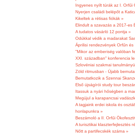
Ingyenes nyílt túrák az I. Orfűi
Nyerjen családi belépőt a Kat
Kikeltek a rétisas fiókák »
Elindult a szavazás a 2017-es 
A tudatos vásárló 12 pontja »
Odúkkal védik a madarakat Sa
Áprilisi rendezvények Orfűn és
"Mikor az emberiség valóban fe
XXI. században" konferencia les
Szlovéniai szakmai tanulmányút
Zöld ritmusban - Újabb bemuta
Bemutatkozik a Szennai Skanzen
Első újságírói study tour besz
Itassuk a nyári hőségben a ma
Megújul a karapancsai vadászk
A tagjaink erdei iskola és osztál
honlapunkra »
Beszámoló a II. Orfűi Ökofeszti
A turisztikai klaszterfejlesztés
Nőtt a partifecskék száma »