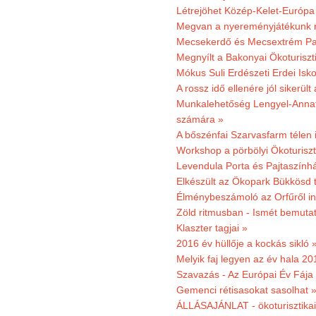
Létrejöhet Közép-Kelet-Európa 
Megvan a nyereményjátékunk 
Mecsekerdő és Mecsextrém Park
Megnyílt a Bakonyai Ökoturiszt
Mókus Suli Erdészeti Erdei Isk
A rossz idő ellenére jól sikerült
Munkalehetőség Lengyel-Anna
számára »
A bőszénfai Szarvasfarm télen i
Workshop a pörbölyi Ökoturisz
Levendula Porta és Pajtaszínhá
Elkészült az Ökopark Bükkösd 
Élménybeszámoló az Orfűről ind
Zöld ritmusban - Ismét bemutat
Klaszter tagjai »
2016 év hüllője a kockás sikló 
Melyik faj legyen az év hala 2
Szavazás - Az Európai Év Fája
Gemenci rétisasokat sasolhat 
ÁLLÁSAJÁNLAT - ökoturisztikai