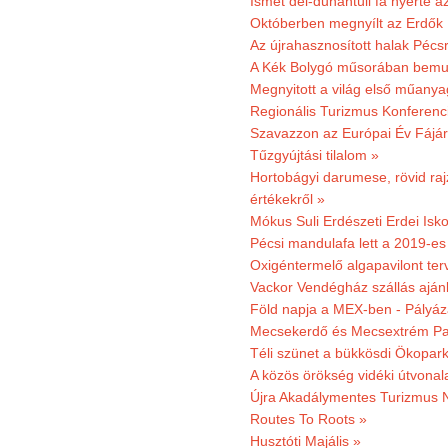
Ismét dél-dunántúli fa nyerte a
Októberben megnyílt az Erdők
Az újrahasznosított halak Pécs
A Kék Bolygó műsorában bemut
Megnyitott a világ első műanya
Regionális Turizmus Konferenc
Szavazzon az Európai Év Fájár
Tűzgyújtási tilalom »
Hortobágyi darumese, rövid raj
értékekről »
Mókus Suli Erdészeti Erdei Isko
Pécsi mandulafa lett a 2019-es
Oxigéntermelő algapavilont ter
Vackor Vendégház szállás aján
Föld napja a MEX-ben - Pályáz
Mecsekerdő és Mecsextrém Par
Téli szünet a bükkösdi Ökopar
A közös örökség vidéki útvonala
Újra Akadálymentes Turizmus 
Routes To Roots »
Husztóti Majális »