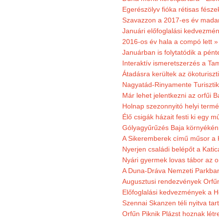
Egerészölyv fióka rétisas fész
Szavazzon a 2017-es év madar
Januári előfoglalási kedvezmén
2016-os év hala a compó lett »
Januárban is folytatódik a pént
Interaktív ismeretszerzés a T
Átadásra kerültek az ökoturiszt
Nagyatád-Rinyamente Turisztik
Már lehet jelentkezni az orfűi 
Holnap szezonnyitó helyi termé
Élő csigák házait festi ki egy 
Gólyagyűrűzés Baja környékén
A Sikeremberek című műsor a K
Nyerjen családi belépőt a Katic
Nyári gyermek lovas tábor az o
A Duna-Dráva Nemzeti Parkban f
Augusztusi rendezvények Orfű
Előfoglalási kedvezmények a He
Szennai Skanzen téli nyitva tar
Orfűn Piknik Plázst hoznak létr