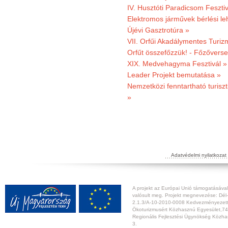
IV. Husztóti Paradicsom Fesztiv
Elektromos járművek bérlési l
Újévi Gasztrotúra »
VII. Orfűi Akadálymentes Turi
Orfűt összefőzzük! - Főzőverse
XIX. Medvehagyma Fesztivál »
Leader Projekt bemutatása »
Nemzetközi fenntartható turiszt
»
Adatvédelmi nyilatkozat
A projekt az Európai Unió támogatásával,
valósult meg. Projekt megnevezése: Dél-
2.1.3/A-10-2010-0008 Kedvezményezett:
Ökoturizmusért Közhasznú Egyesület,74
Regionális Fejlesztési Ügynökség Közhas
3.