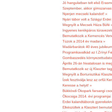
Jó hangulatban telt első Erasm
Szeptember, akkor gímszarvas 
Nyerjen mecseki kalandot! »
Nyári tábor volt a Sziágyi Erdei
Megnyílt a Mecsek Háza Büfé 
Ingyenes kerékpáros túravezet
Bemutatkozik a Kemencés Vendé
Túzok a 2014 év madara »
Madárbarátok 40 éves jubileu
Programkavalkád az I.Zrínyi Fe
Gombaszedés környezettudato
Április 26-án hivatalosan is m
Bemutatkozik az új Klaszter t
Megnyílt a Borturisztikai Klasz
Ízek fesztiválja lesz az orfűi 
Keresse a helyit! »
Bükkösdi Ökopark farsangi cso
Ökocsiga 2014. évi programjai
Erdei kalandtáborok gyerekekn
Elkészültek a Klasztert bemutat