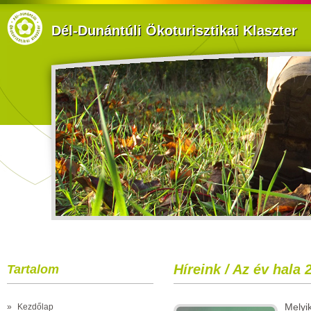
Dél-Dunántúli Ökoturisztikai Klaszter
Híreink / Az év hala
Tartalom
Melyi
»
Kezdőlap