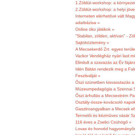
1.Zöldút-workshop: a környezet
2.Zöldút-workshop: a helyi jöv
Interneten elérhetővé vált Mag
adatbázisa »
Online öko játékok »
"Stabilan, zölden, aktívan" - Zö
Sajtóközlemény »
A Mecsekerdő Zrt. egyes terület
Vackor Vendégház nyári last mi
Elindult a szavazás az Év fájár
Idén Bátán rendezik meg a Fa
Fesztiválját »
Őszi szünetben kisvasutazás a
Múzeumpedagógia a Szennai 
Őszi árhullás a Mecsextrém Pa
Osztály-össze-kovácsoló napok
Gasztroangyalban a Mecsek eh
Termelői és kézműves vásár Sz
116 éves a Zselici Csühögő »
Lovas és honvéd hagyományőr