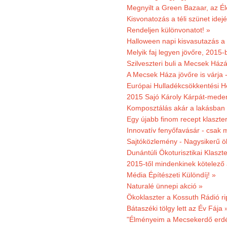
Megnyilt a Green Bazaar, az É
Kisvonatozás a téli szünet idej
Rendeljen különvonatot! »
Halloween napi kisvasutazás a
Melyik faj legyen jövőre, 2015
Szilveszteri buli a Mecsek Ház
A Mecsek Háza jövőre is várja 
Európai Hulladékcsökkentési H
2015 Sajó Károly Kárpát-mede
Komposztálás akár a lakásban 
Egy újabb finom recept klaszter
Innovatív fenyőfavásár - csak 
Sajtóközlemény - Nagysikerű öko
Dunántúli Ökoturisztikai Klaszte
2015-től mindenkinek kötelező 
Média Építészeti Különdíj! »
Naturalé ünnepi akció »
Ökoklaszter a Kossuth Rádió r
Bátaszéki tölgy lett az Év Fája 
"Élményeim a Mecsekerdő erdés