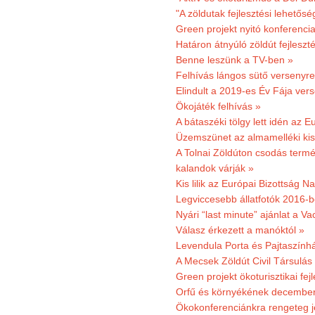
"A zöldutak fejlesztési lehetős
Green projekt nyitó konferenci
Határon átnyúló zöldút fejleszté
Benne leszünk a TV-ben »
Felhívás lángos sütő versenyre
Elindult a 2019-es Év Fája ver
Ökojáték felhívás »
A bátaszéki tölgy lett idén az E
Üzemszünet az almamelléki ki
A Tolnai Zöldúton csodás termész
kalandok várják »
Kis lilik az Európai Bizottság 
Legviccesebb állatfotók 2016-b
Nyári “last minute” ajánlat a 
Válasz érkezett a manóktól »
Levendula Porta és Pajtaszính
A Mecsek Zöldút Civil Társulá
Green projekt ökoturisztikai fejl
Orfű és környékének december 
Ökokonferenciánkra rengeteg j