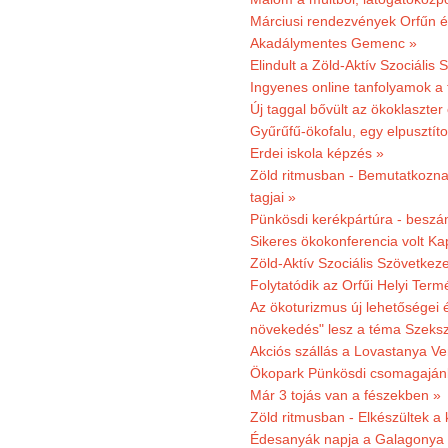
Márciusi rendezvények Orfűn 
Akadálymentes Gemenc »
Elindult a Zöld-Aktív Szociális 
Ingyenes online tanfolyamok a
Új taggal bővült az ökoklaszter
Gyűrűfű-ökofalu, egy elpusztít
Erdei iskola képzés »
Zöld ritmusban - Bemutatkoznak
tagjai »
Pünkösdi kerékpártúra - beszá
Sikeres ökokonferencia volt K
Zöld-Aktív Szociális Szövetkez
Folytatódik az Orfűi Helyi Ter
Az ökoturizmus új lehetőségei
növekedés" lesz a téma Szeks
Akciós szállás a Lovastanya V
Ökopark Pünkösdi csomagajánl
Már 3 tojás van a fészekben »
Zöld ritmusban - Elkészültek a 
Édesanyák napja a Galagonya