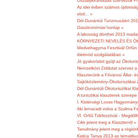
Osztálykirándulás szervezők F
Az idei évben számos újdonság 
első... »
Dél-Dunántúl Turizmusáért 2011
Gasztronómiai honlap »
A lakosság dönthet 2013 madar
KÖRNYEZETI NEVELÉS ÉS ÖK
Medvehagyma Fesztivál Orfűn 
életmód szolgálatában »
Jó gyakorlatot gyűjt az Ökoturis
Nemzetközi Zöldutat szervez a 
Klaszterünk a Fővárosi Állat- 
Sajtóközlemény-Ökoturisztikai 
Dél-Dunántúli Ökoturisztikai Kl
A turisztikai klaszterek szerep
I. Kistérségi Lovas Hagyomány
Aki lemaradt volna a Szalma Fes
VI. Orfűi Tökfesztivál - Megdől
Cikk jelent meg a Klaszterről »
Tanulmány jelent meg a régiónk
Katica Tanya 2013-as tematiku