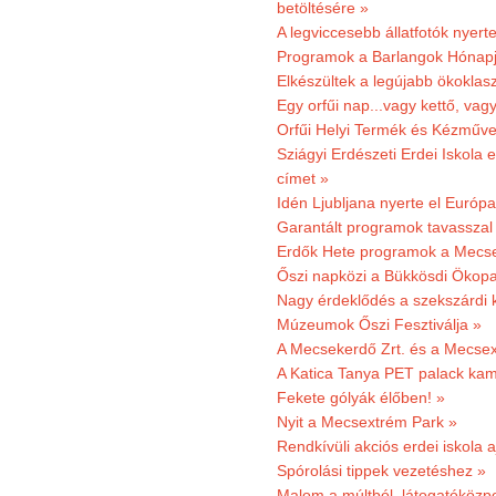
betöltésére »
A legviccesebb állatfotók nyert
Programok a Barlangok Hónapj
Elkészültek a legújabb ökoklas
Egy orfűi nap...vagy kettő, vag
Orfűi Helyi Termék és Kézműv
Sziágyi Erdészeti Erdei Iskola e
címet »
Idén Ljubljana nyerte el Európ
Garantált programok tavasszal
Erdők Hete programok a Mecs
Őszi napközi a Bükkösdi Ökop
Nagy érdeklődés a szekszárdi 
Múzeumok Őszi Fesztiválja »
A Mecsekerdő Zrt. és a Mecsex
A Katica Tanya PET palack kamp
Fekete gólyák élőben! »
Nyit a Mecsextrém Park »
Rendkívüli akciós erdei iskola a
Spórolási tippek vezetéshez »
Malom a múltból, látogatóközpo