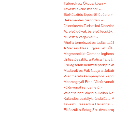
Táborok az Ökoparkban »
Tavaszi akció: Izland! »
Ételkészítés lépésről lépésre »
Békamentés Sikondán »
Jelentkezés Turisztikai Deszt
Az első gólyák és első fecskék 
Mi lesz a varjakkal? »
Ahol a természet és tudás talál
A Mecsek Háza Egyesület BÜFÉS
Megmenekült Gemenc leghoss
Új fizetőeszköz a Katica Tanyá
Csillagséták nemzeti parkjain
Madarak és Fák Napja a Jaka
Világméretű kampányhoz kapcs
Mesztegnyői Erdei Vasút vonal
különvonat rendelhető »
Valentin napi akció a Helian Na
Kalandos osztálykirándulás a 
Tavaszi utazások a Heliannal »
Elkészült a Sefag Zrt. éves pr