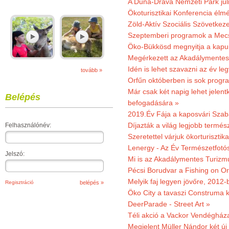
A Duna-Dráva Nemzeti Park júli
Ökoturisztikai Konferencia él
Zöld-Aktív Szociális Szövetkez
Szeptemberi programok a Mec
Öko-Bükkösd megnyitja a kapui
Megérkezett az Akadálymentes
Idén is lehet szavazni az év leg
tovább »
Orfűn októberben is sok progr
Már csak két napig lehet jele
Belépés
befogadására »
2019.Év Fája a kaposvári Szaba
Díjazták a világ legjobb termész
Felhasználónév:
Szeretettel várjuk ökorturisztik
Lenergy - Az Év Természetfotó
Jelszó:
Mi is az Akadálymentes Turizm
Pécsi Borudvar a Fishing on Or
Melyik faj legyen jövőre, 2012
Regisztráció
Öko City a tavaszi Construma ki
DeerParade - Street Art »
Téli akció a Vackor Vendégház
Megjelent Müller Nándor két ú