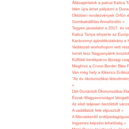
Állásajánlatok a patcai Katica
Idén újra lehet pályázni a Dun
Októberi rendezvények Orfűn 
Gombakiállítás Annafürdőn »
Tegyen javaslatot a 2017. év v
Katica Tanya elnyerte az Európ
Karácsonyi ajándékutalvány a H
Vadászati workshopon vett rés
Ismét lesz Nagyanyáink kosztol
Külföldi kerékpáros ifjúsági cs
Meghívó a Cross-Border Bike P
Van még hely a Kikerics Erdész
"Az év ökoturisztikai létesítmén
»
Dél-Dunántúli Ökoturisztikai Kl
Észak-Magyarországot látogatt
Az első teljesen bezöldült váro
A vadállatok fele elpusztult »
A Mecsekerdő erdőpedagógusáé
Ingyenes képzési lehetőség »