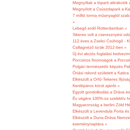
Megnyíltak a tóparti attrakciók
Megnyílott a Csúszdapark a Ka
7 millió tonna műanyagtól sza
»
Lebegő erdő Rotterdamban »
Sikeres volt a cseresznyési odú
112 éves a Zselici Csühögő - K
Csillagnéző túrák 2012-ben »
Új évi akciós foglalási kedvez
Porcsinos finomságok a Porcsi
Polgári természetőr képzés Pa
Óriási rekord született a Katic
Elkészült a Orfű-Tekeres Ifjúsá
Kerékpáros körút ajánló »
Együtt gondolkodás a Dráva és 
Év végére 100%-os szelektív h
Magyarország a berlini Zöld Hé
Elkészült a Levendula Porta és 
Elkészült a Duna-Dráva Nemzet
eseménynaptára »