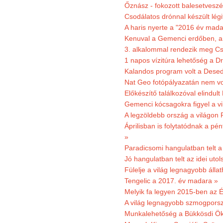
Őznász - fokozott balesetveszé
Csodálatos drónnal készült légi
A haris nyerte a "2016 év mada
Kenuval a Gemenci erdőben, a
3. alkalommal rendezik meg Cse
1 napos vízitúra lehetőség a D
Kalandos program volt a Dese
Nat Geo fotópályazatán nem vo
Előkészítő találkozóval elindul
Gemenci kócsagokra figyel a vi
A legzöldebb ország a világon 
Áprilisban is folytatódnak a pé
»
Paradicsomi hangulatban telt 
Jó hangulatban telt az idei uto
Fülelje a világ legnagyobb álla
Tengelic a 2017. év madara »
Melyik fa legyen 2015-ben az É
A világ legnagyobb szmogporsz
Munkalehetőség a Bükkösdi Ök