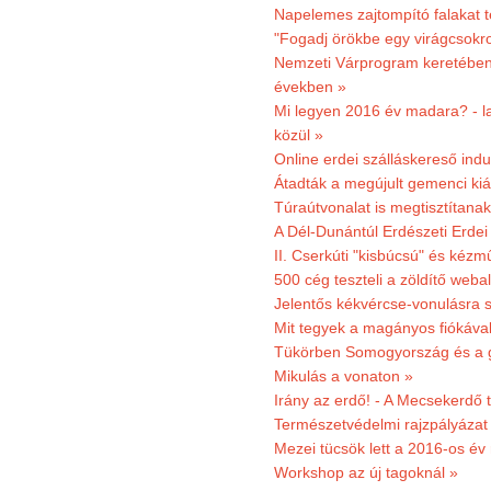
Napelemes zajtompító falakat 
"Fogadj örökbe egy virágcsokro
Nemzeti Várprogram keretében 3
években »
Mi legyen 2016 év madara? - la
közül »
Online erdei szálláskereső indu
Átadták a megújult gemenci kiál
Túraútvonalat is megtisztítana
A Dél-Dunántúl Erdészeti Erdei
II. Cserkúti "kisbúcsú" és kéz
500 cég teszteli a zöldítő weba
Jelentős kékvércse-vonulásra 
Mit tegyek a magányos fiókáva
Tükörben Somogyország és a 
Mikulás a vonaton »
Irány az erdő! - A Mecsekerdő t
Természetvédelmi rajzpályázat 
Mezei tücsök lett a 2016-os év
Workshop az új tagoknál »