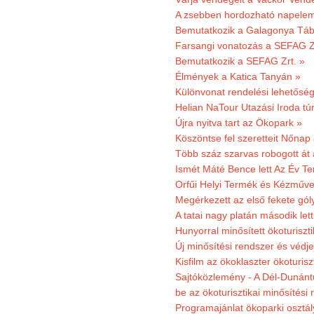
A zsebben hordozható napeleme
Bemutatkozik a Galagonya Táb
Farsangi vonatozás a SEFAG Zr
Bemutatkozik a SEFAG Zrt. »
Élmények a Katica Tanyán »
Különvonat rendelési lehetőség
Helian NaTour Utazási Iroda tú
Újra nyitva tart az Ökopark »
Köszöntse fel szeretteit Nőna
Több száz szarvas robogott át
Ismét Máté Bence lett Az Év T
Orfűi Helyi Termék és Kézműve
Megérkezett az első fekete gó
A tatai nagy platán második le
Hunyorral minősített ökoturiszti
Új minősítési rendszer és védje
Kisfilm az ökoklaszter ökoturisz
Sajtóközlemény - A Dél-Dunántúl
be az ökoturisztikai minősítési 
Programajánlat ökoparki osztál