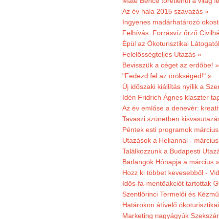
Máté Bence töretlenül a világ le
Az év hala 2015 szavazás »
Ingyenes madárhatározó okost
Felhívás: Forrásvíz őrző Civilh
Épül az Ökoturisztikai Látogat
Felelősségteljes Utazás »
Bevisszük a céget az erdőbe! »
"Fedezd fel az örökséged!" »
Új időszaki kiállítás nyílik a S
Idén Fridrich Ágnes klaszter ta
Az év emlőse a denevér: kreat
Tavaszi szünetben kisvasutazá
Péntek esti programok márciusb
Utazások a Heliannal - márciusi
Találkozzunk a Budapesti Utazás
Barlangok Hónapja a március 
Hozz ki többet kevesebből - Vi
Idős-fa-mentőakciót tartottak 
Szentlőrinci Termelői és Kézm
Határokon átívelő ökoturisztika
Marketing nagyágyúk Szekszárd