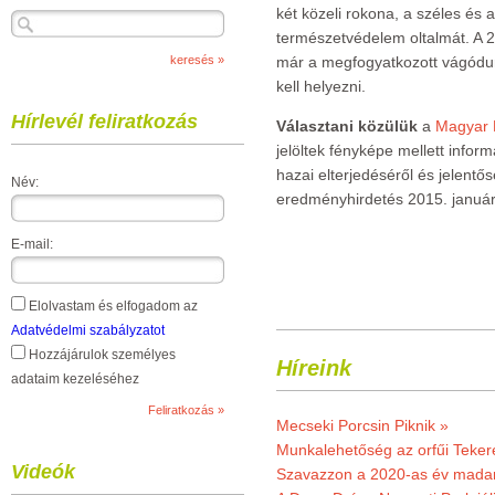
két közeli rokona, a széles és 
természetvédelem oltalmát. A 2
már a megfogyatkozott vágódurbi
kell helyezni.
Hírlevél feliratkozás
Választani közülük
a
Magyar 
jelöltek fényképe mellett inform
hazai elterjedéséről és jelentős
Név:
eredményhirdetés 2015. január
E-mail:
Elolvastam és elfogadom az
Adatvédelmi szabályzatot
Hozzájárulok személyes
Híreink
adataim kezeléséhez
Mecseki Porcsin Piknik »
Munkalehetőség az orfűi Teker
Videók
Szavazzon a 2020-as év madar