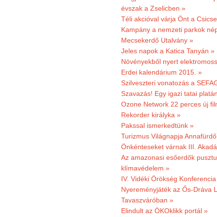
évszak a Zselicben »
Téli akcióval várja Önt a Csics
Kampány a nemzeti parkok nép
Mecsekerdő Utalvány »
Jeles napok a Katica Tanyán »
Növényekből nyert elektromoss
Erdei kalendárium 2015. »
Szilveszteri vonatozás a SEFAG
Szavazás! Egy igazi tatai platán
Ozone Network 22 perces új fil
Rekorder királyka »
Pakssal ismerkedtünk »
Turizmus Világnapja Annafürdő
Önkénteseket várnak III. Akad
Az amazonasi esőerdők pusztu
klímavédelem »
IV. Vidéki Örökség Konferencia
Nyereményjáték az Ős-Dráva L
Tavaszváróban »
Elindult az ÖKOklikk portál »