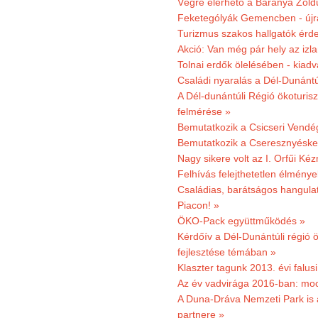
Végre elérhető a Baranya Zöldú
Feketególyák Gemencben - újr
Turizmus szakos hallgatók érdek
Akció: Van még pár hely az izla
Tolnai erdők ölelésében - kiad
Családi nyaralás a Dél-Dunánt
A Dél-dunántúli Régió ökoturisz
felmérése »
Bemutatkozik a Csicseri Vendég
Bemutatkozik a Cseresznyéskert 
Nagy sikere volt az I. Orfűi K
Felhívás felejthetetlen élmény
Családias, barátságos hangulat
Piacon! »
ÖKO-Pack együttműködés »
Kérdőív a Dél-Dunántúli régió ö
fejlesztése témában »
Klaszter tagunk 2013. évi falusi
Az év vadvirága 2016-ban: mocs
A Duna-Dráva Nemzeti Park is a
partnere »