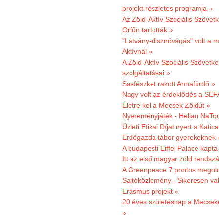
projekt részletes programja »
Az Zöld-Aktív Szociális Szövetk
Orfűn tartották »
"Látvány-disznóvágás" volt a m
Aktívnál »
A Zöld-Aktív Szociális Szövetke
szolgáltatásai »
Sasfészket rakott Annafürdő »
Nagy volt az érdeklődés a SEF
Életre kel a Mecsek Zöldút »
Nyereményjáték - Helian NaTou
Üzleti Etikai Díjat nyert a Katic
Erdőgazda tábor gyerekeknek 
A budapesti Eiffel Palace kapta
Itt az első magyar zöld rendsz
A Greenpeace 7 pontos megoldás
Sajtóközlemény - Sikeresen val
Erasmus projekt »
20 éves születésnap a Mecsekerd
»